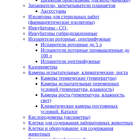
Запаиватели, запечатыватели планшетов
Аксессуары
Изоляторы для стерильных работ
(фармацевтические изоляторы)
Инкубаторы - CO₂
Инкубаторы гибридизационные
Испарители роторные, центрифужные
Испарители роторные до 5 л
Испарители роторные промышленные до
100 л
Испарители центрифужные
Калориметры
Камеры испытательные, климатические, роста
Камеры термические (температура)
Камеры испытательные переменных
условий (температура, влажность)
Камеры роста (температура, влажность,
свет)
Климатические камеры постоянных
условий. Каталог
Кислородомеры (оксиметры)
Клетки для содержания лабораторных животных
Клетки и оборудование для содержания
животных