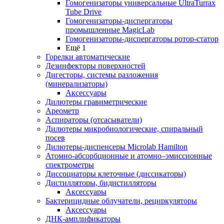
Гомогенизаторы универсальные UltraTurrax
Tube Drive
Гомогенизаторы-диспергаторы
промышленные MagicLab
Гомогенизаторы-диспергаторы ротор-статор
Ещё 1
Горелки автоматические
Дезинфекторы поверхностей
Дигесторы, системы разложения
(минерализаторы)
Аксессуары
Дилютеры гравиметрические
Ареометр
Аспираторы (отсасыватели)
Дилютеры микробиологические, спиральный
посев
Дилютеры-диспенсеры Microlab Hamilton
Атомно-абсорбционные и атомно–эмиссионные
спектрометры
Диссоциаторы клеточные (диссикаторы)
Дистилляторы, бидистилляторы
Аксессуары
Бактерицидные облучатели, рециркуляторы
Аксессуары
ДНК-амплификаторы