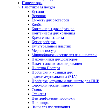
Пипетаторы
Пластиковая посуда
Бутыли
Воронки
Ёмкость для растворов
Колбы
Контейнеры для образцов
Контейнеры для хранения
Криогенная защита
Криопробирки
Культуральный пластик
Мерная посуда
Микробиологические петли и шпатели
Наконечники для дозаторов
Пакеты для автоклавирования
Пипетка Пастера
Пробирки и крышки для
радиоиммуноанализа (RIA)
Пробирки, стрипы и планшеты для ПЦР
Серологические пипетки
Совок
Стаканы
Центрифужные пробирки
Цилиндры
Чаши для взвешивания