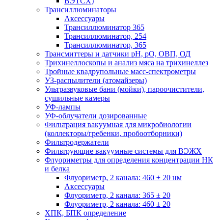
ВЭТСХ)
Трансиллюминаторы
Аксессуары
Трансиллюминатор 365
Трансиллюминатор, 254
Трансиллюминатор, 365
Трансмиттеры и датчики рН, рО, ОВП, ОД
Трихинеллоскопы и анализ мяса на трихинеллез
Тройные квадрупольные масс-спектрометры
УЗ-распылители (атомайзеры)
Ультразвуковые бани (мойки), пароочистители,
сушильные камеры
УФ-лампы
УФ-облучатели дозированные
Фильтрация вакуумная для микробиологии
(коллекторы/гребенки, пробоотборники)
Фильтродержатели
Фильтрующие вакуумные системы для ВЭЖХ
Флуориметры для определения концентрации НК
и белка
Флуориметр, 2 канала: 460 ± 20 нм
Аксессуары
Флуориметр, 2 канала: 365 ± 20
Флуориметр, 2 канала: 460 ± 20
ХПК, БПК определение