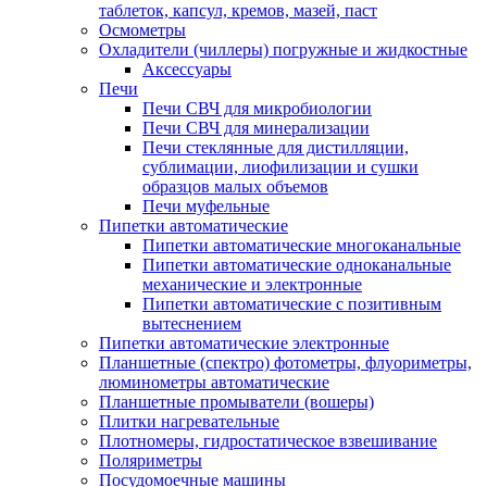
таблеток, капсул, кремов, мазей, паст
Осмометры
Охладители (чиллеры) погружные и жидкостные
Аксессуары
Печи
Печи СВЧ для микробиологии
Печи СВЧ для минерализации
Печи стеклянные для дистилляции,
сублимации, лиофилизации и сушки
образцов малых объемов
Печи муфельные
Пипетки автоматические
Пипетки автоматические многоканальные
Пипетки автоматические одноканальные
механические и электронные
Пипетки автоматические с позитивным
вытеснением
Пипетки автоматические электронные
Планшетные (спектро) фотометры, флуориметры,
люминометры автоматические
Планшетные промыватели (вошеры)
Плитки нагревательные
Плотномеры, гидростатическое взвешивание
Поляриметры
Посудомоечные машины