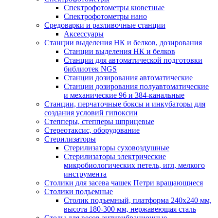
Спектрофотометры кюветные
Спектрофотометры нано
Средоварки и разливочные станции
Аксессуары
Станции выделения НК и белков, дозирования
Станции выделения НК и белков
Станции для автоматической подготовки
библиотек NGS
Станции дозирования автоматические
Станции дозирования полуавтоматические
и механические 96 и 384-канальные
Станции, перчаточные боксы и инкубаторы для
создания условий гипоксии
Степперы, степперы шприцевые
Стереотаксис, оборудование
Стерилизаторы
Стерилизаторы суховоздушные
Стерилизаторы электрические
микробиологических петель, игл, мелкого
инструмента
Столики для засева чашек Петри вращающиеся
Столики подъемные
Столик подъемный, платформа 240х240 мм,
высота 180-300 мм, нержавеющая сталь
Столы для весов антивибрационные