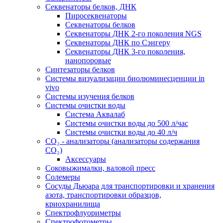
Секвенаторы белков, ДНК
Пиросеквенаторы
Секвенаторы белков
Секвенаторы ДНК 2-го поколения NGS
Секвенаторы ДНК по Сэнгеру
Секвенаторы ДНК 3-го поколения,
нанопоровые
Синтезаторы белков
Системы визуализации биолюминесценции in
vivo
Системы изучения белков
Системы очистки воды
Система Аквалаб
Системы очистки воды до 500 л/час
Системы очистки воды до 40 л/ч
СО₂ - анализаторы (анализаторы содержания
СО₂)
Аксессуары
Соковыжималки, валовой пресс
Солемеры
Сосуды Дьюара для транспортировки и хранения
азота, транспортировки образцов,
криохранилища
Спектрофлуориметры
Спектрофотометры