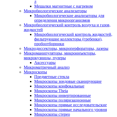
л
Мешалки магнитные с нагревом
Микробиологические анализаторы
Микробиологические анализаторы для
определения микроорганизмов
Микробиологический контроль воздуха и газов,
жидкостей
Микробиологический контроль жидкостей,
фильтрующие коллекторы (гребенки),
пробоотборники
Микродиссекторы, микроперфораторы, лазеры
Микроманипуляторы, микроинъекторы,
микрокузницы, пулеры
Аксессуары
Микроматричный анализ
Микроскопы
Предметные стекла
Микроскопы зондовые сканирующие
Микроскопы конфокальные
Микроскопы Theia
Микроскопы инвертированные
Микроскопы поляризационные
Микроскопы прямые исследовательские
Микроскопы прямые начального уровня
Микроскопы стерео