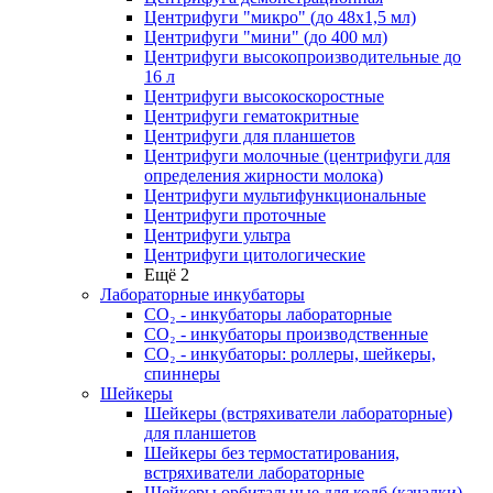
Центрифуги "микро" (до 48x1,5 мл)
Центрифуги "мини" (до 400 мл)
Центрифуги высокопроизводительные до
16 л
Центрифуги высокоскоростные
Центрифуги гематокритные
Центрифуги для планшетов
Центрифуги молочные (центрифуги для
определения жирности молока)
Центрифуги мультифункциональные
Центрифуги проточные
Центрифуги ультра
Центрифуги цитологические
Ещё 2
Лабораторные инкубаторы
СО₂ - инкубаторы лабораторные
СО₂ - инкубаторы производственные
СО₂ - инкубаторы: роллеры, шейкеры,
спиннеры
Шейкеры
Шейкеры (встряхиватели лабораторные)
для планшетов
Шейкеры без термостатирования,
встряхиватели лабораторные
Шейкеры орбитальные для колб (качалки)