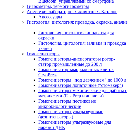
Bluetooth, управляемый со смартфона
Гигрометры, термогигрометры
Анестезия лабораторных животных. Каталог
Аксессуары
Гистология, цитология: проводка, окраска, анализ
Гистология, цитология: аппараты для
окраски
Гистология, цитология: заливка и проводка
тканей
Гомогенизаторы
Гомогенизаторы-диспергаторы ротор-
статор промышленные до 200 л
Гомогенизатор замороженных клеток
CryoPress
Гомогенизаторы "под давлением" до 1000 л
Гомогенизаторы лопаточные ("стомакер")
Гомогенизаторы механические для работы с
матриксами (FastPrep и аналоги)
Гомогенизаторы пестиковые
микробиологические
Гомогенизаторы ультразвуковые
(дезинтеграторы)
Гомогенизаторы ультразвуковые для
нарезки ДНК