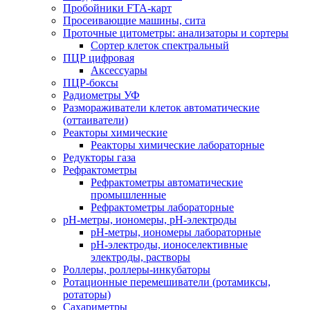
Пробойники FTA-карт
Просеивающие машины, сита
Проточные цитометры: анализаторы и сортеры
Сортер клеток спектральный
ПЦР цифровая
Аксессуары
ПЦР-боксы
Радиометры УФ
Размораживатели клеток автоматические
(оттаиватели)
Реакторы химические
Реакторы химические лабораторные
Редукторы газа
Рефрактометры
Рефрактометры автоматические
промышленные
Рефрактометры лабораторные
рН-метры, иономеры, рН-электроды
рН-метры, иономеры лабораторные
рН-электроды, ионоселективные
электроды, растворы
Роллеры, роллеры-инкубаторы
Ротационные перемешиватели (ротамиксы,
ротаторы)
Сахариметры