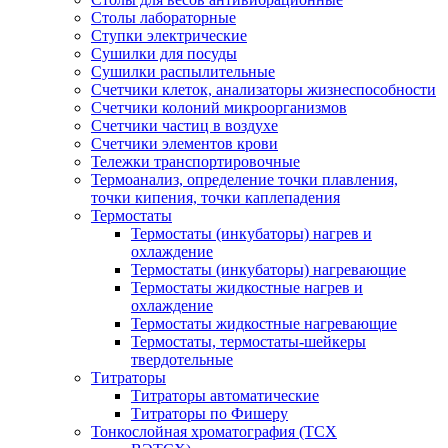
Столы лабораторные
Ступки электрические
Сушилки для посуды
Сушилки распылительные
Счетчики клеток, анализаторы жизнеспособности
Счетчики колоний микроорганизмов
Счетчики частиц в воздухе
Счетчики элементов крови
Тележки транспортировочные
Термоанализ, определение точки плавления,
точки кипения, точки каплепадения
Термостаты
Термостаты (инкубаторы) нагрев и
охлаждение
Термостаты (инкубаторы) нагревающие
Термостаты жидкостные нагрев и
охлаждение
Термостаты жидкостные нагревающие
Термостаты, термостаты-шейкеры
твердотельные
Титраторы
Титраторы автоматические
Титраторы по Фишеру
Тонкослойная хроматография (ТСХ