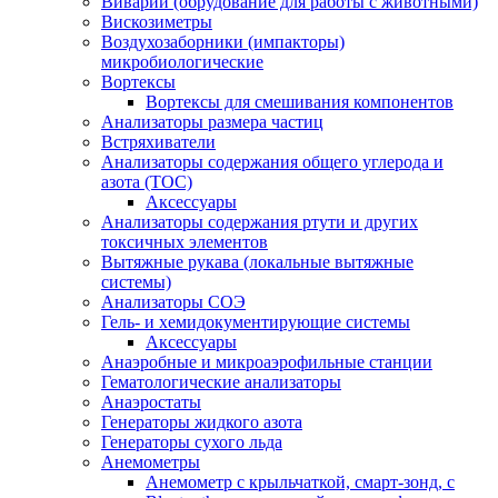
Виварий (обрудование для работы с животными)
Вискозиметры
Воздухозаборники (импакторы)
микробиологические
Вортексы
Вортексы для смешивания компонентов
Анализаторы размера частиц
Встряхиватели
Анализаторы содержания общего углерода и
азота (ТОС)
Аксессуары
Анализаторы содержания ртути и других
токсичных элементов
Вытяжные рукава (локальные вытяжные
системы)
Анализаторы СОЭ
Гель- и хемидокументирующие системы
Аксессуары
Анаэробные и микроаэрофильные станции
Гематологические анализаторы
Анаэростаты
Генераторы жидкого азота
Генераторы сухого льда
Анемометры
Анемометр с крыльчаткой, смарт-зонд, с