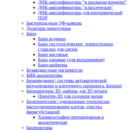
ДНК-амплификаторы "в реальном времени"
ДНК-амплификаторы "классические"
ДНК-амплификаторы для изотермической
ПЦР
Бактерицидные УФ-камеры
Дозаторы пипеточные
Бани
Бани водяные
Бани гистологические, термостолики,
сушилки для срезов
Бани масляные
Бани паровые (для выпаривания)
Бани-шейкеры
Безжидкостные нагреватели
БИК-анализаторы
Биоимиджинг: системы автоматической
визуализации и клеточного скрининга. Каталог
Биопринтеры 3D, наборы для 3D печати
Принтер-3D для создания чипов
Биопроцессинг: одноразовые технологии,
масскультивирование клеток, очистка
фармсубстанций
Хроматография препаративная и
аналитическая
Биореакторы