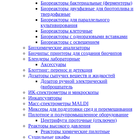
Биореакторы бактериальные (ферментеры)
Биореакторы двухфазные для биотоплива и
твердофазные
Биореакторы для параллельного
культивирования
Биореакторы клеточные
Биореакторы с одноразовыми вставками
Биореакторы с освещением
Биохимические анализаторы
Биочипы: принтеры для создания биочипов
Блендеры лабораторные
Аксессуары
Блоттинг: перенос и детекция
Дозаторы сыпучих веществ и жидкостей
Дозатор ручной электрический
(виброшпатель
ИК-спектрометры и микроскопы
Инкапсуляторы
Масс-спектрометры MALDI
Миксеры для подготовки сред и перемешивания
Пилотное и полупромышленное оборудование
Центрифуги проточные (отключен)
Реакторы высокого давления
Реакторы химические пилотные
Сушильные шкафы