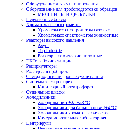
Оборудование для культивирования
Оборудование для пробоподготовки образцов
МЕЛЬНИЦЫ И ДРОБИЛКИ
Перчаточные боксы
Хроматомасс спектрометры
Хроматомасс спектрометры газовые
Хроматомасс спектрометры жидкостные
Реакторы высокого давления
Asynt
Top Industrie
Реакторы химические пилотные
ЭКО: рабочие станции
Рециркуляторы
Роллер для пробирок
Светодиодные цифровые сухие ванны
Системы электрофореза
Капиллярный электрофорез
Сушильные шкафы
Холодильники
Холодильники +2...+23 °С
Холодильники для банков крови (+4 °С)
Холодильники хроматографические
Камера морозильная лабораторная
Центрифуги
Центрифуга демонстрационная