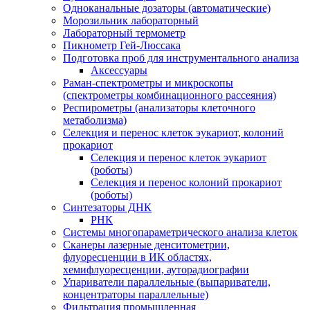
Одноканальные дозаторы (автоматические)
Морозильник лабораторный
Лабораторный термометр
Пикнометр Гей-Люссака
Подготовка проб для инструментального анализа
Аксессуары
Раман-спектрометры и микроскопы
(спектрометры комбинационного рассеяния)
Респирометры (анализаторы клеточного
метаболизма)
Селекция и перенос клеток эукариот, колоний
прокариот
Селекция и перенос клеток эукариот
(роботы)
Селекция и перенос колоний прокариот
(роботы)
Синтезаторы ДНК
РНК
Системы многопараметрического анализа клеток
Сканеры лазерные денситометрии,
флуоресценции в ИК областях,
хемифлуоресценции, ауторадиографии
Упариватели параллельные (выпариватели,
концентраторы параллельные)
Фильтрация промышленная