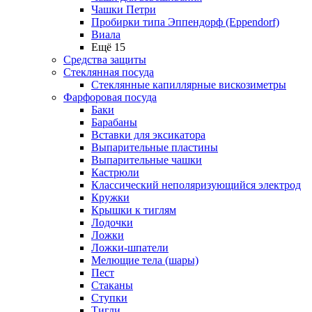
Чашки Петри
Пробирки типа Эппендорф (Eppendorf)
Виала
Ещё 15
Средства защиты
Стеклянная посуда
Стеклянные капиллярные вискозиметры
Фарфоровая посуда
Баки
Барабаны
Вставки для эксикатора
Выпарительные пластины
Выпарительные чашки
Кастрюли
Классический неполяризующийся электрод
Кружки
Крышки к тиглям
Лодочки
Ложки
Ложки-шпатели
Мелющие тела (шары)
Пест
Стаканы
Ступки
Тигли