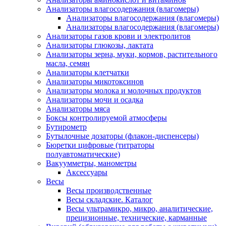
Анализаторы влагосодержания (влагомеры)
Анализаторы влагосодержания (влагомеры)
Анализаторы влагосодержания (влагомеры)
Анализаторы газов крови и электролитов
Анализаторы глюкозы, лактата
Анализаторы зерна, муки, кормов, растительного
масла, семян
Анализаторы клетчатки
Анализаторы микотоксинов
Анализаторы молока и молочных продуктов
Анализаторы мочи и осадка
Анализаторы мяса
Боксы контролируемой атмосферы
Бутирометр
Бутылочные дозаторы (флакон-диспенсеры)
Бюретки цифровые (титраторы
полуавтоматические)
Вакуумметры, манометры
Аксессуары
Весы
Весы производственные
Весы складские. Каталог
Весы ультрамикро, микро, аналитические,
прецизионные, технические, карманные