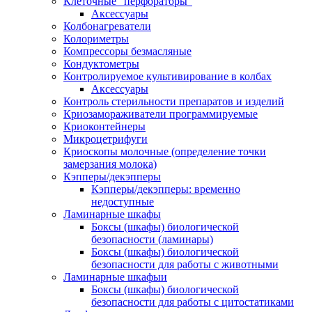
Клеточные "перфораторы"
Аксессуары
Колбонагреватели
Колориметры
Компрессоры безмасляные
Кондуктометры
Контролируемое культивирование в колбах
Аксессуары
Контроль стерильности препаратов и изделий
Криозамораживатели программируемые
Криоконтейнеры
Микроцетрифуги
Криоскопы молочные (определение точки
замерзания молока)
Кэпперы/декэпперы
Кэпперы/декэпперы: временно
недоступные
Ламинарные шкафы
Боксы (шкафы) биологической
безопасности (ламинары)
Боксы (шкафы) биологической
безопасности для работы с животными
Ламинарные шкафыи
Боксы (шкафы) биологической
безопасности для работы с цитостатиками