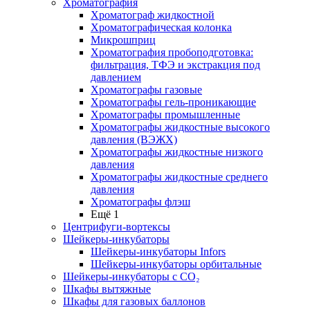
Хроматография
Хроматограф жидкостной
Хроматографическая колонка
Микрошприц
Хроматография пробоподготовка:
фильтрация, ТФЭ и экстракция под
давлением
Хроматографы газовые
Хроматографы гель-проникающие
Хроматографы промышленные
Хроматографы жидкостные высокого
давления (ВЭЖХ)
Хроматографы жидкостные низкого
давления
Хроматографы жидкостные среднего
давления
Хроматографы флэш
Ещё 1
Центрифуги-вортексы
Шейкеры-инкубаторы
Шейкеры-инкубаторы Infors
Шейкеры-инкубаторы орбитальные
Шейкеры-инкубаторы с CО₂
Шкафы вытяжные
Шкафы для газовых баллонов