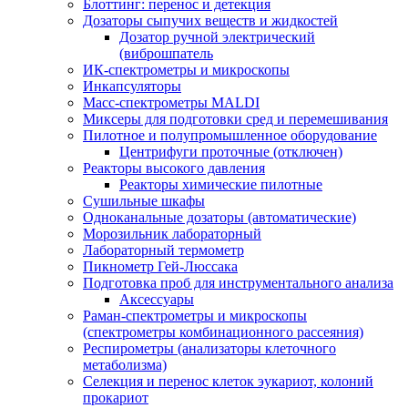
Блоттинг: перенос и детекция
Дозаторы сыпучих веществ и жидкостей
Дозатор ручной электрический
(виброшпатель
ИК-спектрометры и микроскопы
Инкапсуляторы
Масс-спектрометры MALDI
Миксеры для подготовки сред и перемешивания
Пилотное и полупромышленное оборудование
Центрифуги проточные (отключен)
Реакторы высокого давления
Реакторы химические пилотные
Сушильные шкафы
Одноканальные дозаторы (автоматические)
Морозильник лабораторный
Лабораторный термометр
Пикнометр Гей-Люссака
Подготовка проб для инструментального анализа
Аксессуары
Раман-спектрометры и микроскопы
(спектрометры комбинационного рассеяния)
Респирометры (анализаторы клеточного
метаболизма)
Селекция и перенос клеток эукариот, колоний
прокариот