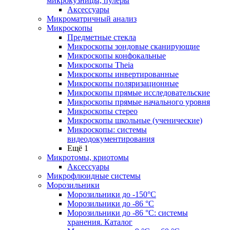
микрокузницы, пулеры
Аксессуары
Микроматричный анализ
Микроскопы
Предметные стекла
Микроскопы зондовые сканирующие
Микроскопы конфокальные
Микроскопы Theia
Микроскопы инвертированные
Микроскопы поляризационные
Микроскопы прямые исследовательские
Микроскопы прямые начального уровня
Микроскопы стерео
Микроскопы школьные (ученические)
Микроскопы: системы
видеодокументирования
Ещё 1
Микротомы, криотомы
Аксессуары
Микрофлюидные системы
Морозильники
Морозильники до -150°С
Морозильники до -86 °C
Морозильники до -86 °C: системы
хранения. Каталог