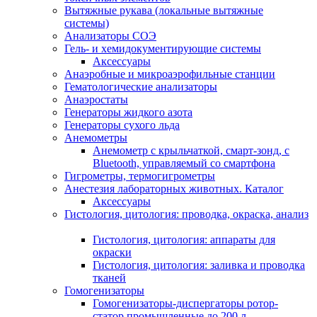
Вытяжные рукава (локальные вытяжные
системы)
Анализаторы СОЭ
Гель- и хемидокументирующие системы
Аксессуары
Анаэробные и микроаэрофильные станции
Гематологические анализаторы
Анаэростаты
Генераторы жидкого азота
Генераторы сухого льда
Анемометры
Анемометр с крыльчаткой, смарт-зонд, с
Bluetooth, управляемый со смартфона
Гигрометры, термогигрометры
Анестезия лабораторных животных. Каталог
Аксессуары
Гистология, цитология: проводка, окраска, анализ
Гистология, цитология: аппараты для
окраски
Гистология, цитология: заливка и проводка
тканей
Гомогенизаторы
Гомогенизаторы-диспергаторы ротор-
статор промышленные до 200 л