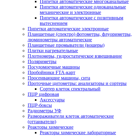
Пипетки автоматические многоканальные
Пипетки автоматические одноканальные
механические и электронные
Пипетки автоматические с позитивным
вытеснением
Пипетки автоматические электронные
Планшетные (спектро) фотометры, флуориметры,
люминометры автоматические
Планшетные промыватели (вошеры)
Плитки нагревательные
Плотномеры, гидростатическое взвешивание
Поляриметры
Посудомоечные машины
Пробойники FTA-карт
Просеивающие машины, сита
Проточные цитометры: анализаторы и сортеры
Сортер клеток спектральный
ПЦР цифровая
Аксессуары
ПЦР-боксы
Радиометры УФ
Размораживатели клеток автоматические
(оттаиватели)
Реакторы химические
Реакторы химические лабораторные