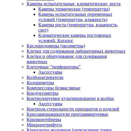
Камеры испытательные, климатические, роста
Камеры термические (температура)
Камеры испытательные переменных
условий (температура, влажность)
Камеры роста (температура, влажность,
свет)
Климатические камеры постоянных
условий. Каталог
Кислородомеры (оксиметры)
Клетки для содержания лабораторных животных
Клетки и оборудование для содержания
животных
Клеточные "перфораторы"
Аксессуары
Колбонагреватели
Колориметры
Компрессоры безмасляные
Кондуктометры
Контролируемое культивирование в колбах
Аксессуары
Контроль стерильности препаратов и изделий
Криозамораживатели программируемые
Криоконтейнеры
Микроцетрифуги
Криоскопы молочные (определение точки