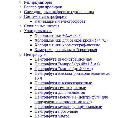
Рециркуляторы
Роллер для пробирок
Светодиодные цифровые сухие ванны
Системы электрофореза
Капиллярный электрофорез
Сушильные шкафы
Холодильники
Холодильники +2...+23 °С
Холодильники для банков крови (+4 °С)
Холодильники хроматографические
Камера морозильная лабораторная
Центрифуги
Центрифуга демонстрационная
Центрифуги "микро" (до 48x1,5 мл)
Центрифуги "мини" (до 400 мл)
Центрифуги высокопроизводительные до
16 л
Центрифуги высокоскоростные
Центрифуги гематокритные
Центрифуги для планшетов
Центрифуги молочные (центрифуги для
определения жирности молока)
Центрифуги мультифункциональные
Центрифуги проточные
Центрифуги ультра