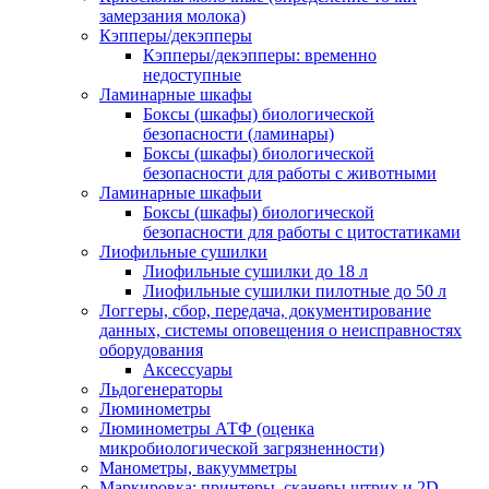
замерзания молока)
Кэпперы/декэпперы
Кэпперы/декэпперы: временно
недоступные
Ламинарные шкафы
Боксы (шкафы) биологической
безопасности (ламинары)
Боксы (шкафы) биологической
безопасности для работы с животными
Ламинарные шкафыи
Боксы (шкафы) биологической
безопасности для работы с цитостатиками
Лиофильные сушилки
Лиофильные сушилки до 18 л
Лиофильные сушилки пилотные до 50 л
Логгеры, сбор, передача, документирование
данных, системы оповещения о неисправностях
оборудования
Аксессуары
Льдогенераторы
Люминометры
Люминометры АТФ (оценка
микробиологической загрязненности)
Манометры, вакуумметры
Маркировка: принтеры, сканеры штрих и 2D-