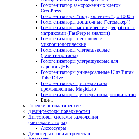
Гомогенизатор замороженных клеток
CryoPress
Гомогенизаторы "под давлением" до 1000 л
Гомогенизаторы лопаточные ("стомакер")
Гомогенизаторы механические для работы с
матриксами (FastPrep и аналоги)
Гомогенизаторы пестиковые
микробиологические
Гомогенизаторы ультразвуковые
(дезинтеграторы)
Гомогенизаторы ультразвуковые для
нарезки ДНК
Гомогенизаторы универсальные UltraTurrax
Tube Drive
Гомогенизаторы-диспергаторы
промышленные MagicLab
Гомогенизаторы-диспергаторы ротор-статор
Ещё 1
Горелки автоматические
Дезинфекторы поверхностей
Дигесторы, системы разложения
(минерализаторы)
Аксессуары
Дилютеры гравиметрические