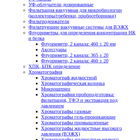
УФ-облучатели дозированные
Фильтрация вакуумная для микробиологии
(коллекторы/гребенки, пробоотборники)
Фильтродержатели
Фильтрующие вакуумные системы для ВЭЖХ
Флуориметры для определения концентрации НК
и белка
Флуориметр, 2 канала: 460 ± 20 нм
Аксессуары
Флуориметр, 2 канала: 365 ± 20
Флуориметр, 2 канала: 460 ± 20
ХПК, БПК определение
Хроматография
Хроматограф жидкостной
Хроматографическая колонка
Микрошприц
Хроматография пробоподготовка:
фильтрация, ТФЭ и экстракция под
давлением
Хроматографы газовые
Хроматографы гель-проникающие
Хроматографы промышленные
Хроматографы жидкостные высокого
давления (ВЭЖХ)
Хроматографы жидкостные низкого