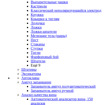
Выпарительные чашки
Кастрюли
Классический неполяризующийся электрод
Кружки
Крышки к тиглям
Лодочки
Ложки
Ложки-шпатели
Мелющие тела (шары)
Пест
Стаканы
Ступки
Тигли
Фарфоровый бой
Шпатели
Ещё 9
Штативы
Эксикаторы
Автоклавы
Ампул запаивание
Запаиватель ампул полуавтоматический
Запаиватель ампул ручной
Анализ качества вина
Автоматический анализатор вина, 150
анализов