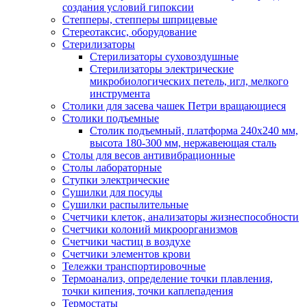
создания условий гипоксии
Степперы, степперы шприцевые
Стереотаксис, оборудование
Стерилизаторы
Стерилизаторы суховоздушные
Стерилизаторы электрические
микробиологических петель, игл, мелкого
инструмента
Столики для засева чашек Петри вращающиеся
Столики подъемные
Столик подъемный, платформа 240х240 мм,
высота 180-300 мм, нержавеющая сталь
Столы для весов антивибрационные
Столы лабораторные
Ступки электрические
Сушилки для посуды
Сушилки распылительные
Счетчики клеток, анализаторы жизнеспособности
Счетчики колоний микроорганизмов
Счетчики частиц в воздухе
Счетчики элементов крови
Тележки транспортировочные
Термоанализ, определение точки плавления,
точки кипения, точки каплепадения
Термостаты