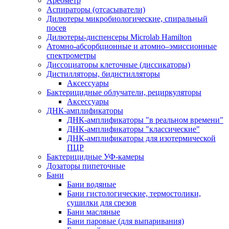
Ареометр
Аспираторы (отсасыватели)
Дилютеры микробиологические, спиральный
посев
Дилютеры-диспенсеры Microlab Hamilton
Атомно-абсорбционные и атомно–эмиссионные
спектрометры
Диссоциаторы клеточные (диссикаторы)
Дистилляторы, бидистилляторы
Аксессуары
Бактерицидные облучатели, рециркуляторы
Аксессуары
ДНК-амплификаторы
ДНК-амплификаторы "в реальном времени"
ДНК-амплификаторы "классические"
ДНК-амплификаторы для изотермической
ПЦР
Бактерицидные УФ-камеры
Дозаторы пипеточные
Бани
Бани водяные
Бани гистологические, термостолики,
сушилки для срезов
Бани масляные
Бани паровые (для выпаривания)