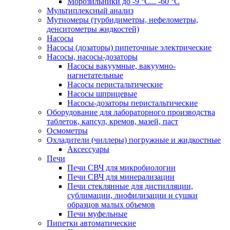
Морозильники до -9 °C... -60 °C
Мультиплексный анализ
Мутномеры (турбидиметры, нефелометры,
денситометры жидкостей)
Насосы
Насосы (дозаторы) пипеточные электрические
Насосы, насосы-дозаторы
Насосы вакуумные, вакуумно-
нагнетательные
Насосы перистальтические
Насосы шприцевые
Насосы-дозаторы перистальтические
Оборудование для лабораторного производства
таблеток, капсул, кремов, мазей, паст
Осмометры
Охладители (чиллеры) погружные и жидкостные
Аксессуары
Печи
Печи СВЧ для микробиологии
Печи СВЧ для минерализации
Печи стеклянные для дистилляции,
сублимации, лиофилизации и сушки
образцов малых объемов
Печи муфельные
Пипетки автоматические