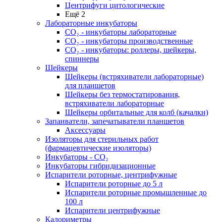
Центрифуги цитологические
Ещё 2
Лабораторные инкубаторы
СО₂ - инкубаторы лабораторные
СО₂ - инкубаторы производственные
СО₂ - инкубаторы: роллеры, шейкеры,
спиннеры
Шейкеры
Шейкеры (встряхиватели лабораторные)
для планшетов
Шейкеры без термостатирования,
встряхиватели лабораторные
Шейкеры орбитальные для колб (качалки)
Запаиватели, запечатыватели планшетов
Аксессуары
Изоляторы для стерильных работ
(фармацевтические изоляторы)
Инкубаторы - CO₂
Инкубаторы гибридизационные
Испарители роторные, центрифужные
Испарители роторные до 5 л
Испарители роторные промышленные до
100 л
Испарители центрифужные
Калориметры