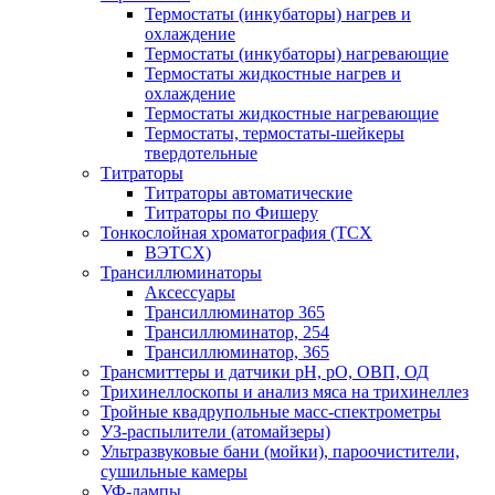
Термостаты (инкубаторы) нагрев и
охлаждение
Термостаты (инкубаторы) нагревающие
Термостаты жидкостные нагрев и
охлаждение
Термостаты жидкостные нагревающие
Термостаты, термостаты-шейкеры
твердотельные
Титраторы
Титраторы автоматические
Титраторы по Фишеру
Тонкослойная хроматография (ТСХ
ВЭТСХ)
Трансиллюминаторы
Аксессуары
Трансиллюминатор 365
Трансиллюминатор, 254
Трансиллюминатор, 365
Трансмиттеры и датчики рН, рО, ОВП, ОД
Трихинеллоскопы и анализ мяса на трихинеллез
Тройные квадрупольные масс-спектрометры
УЗ-распылители (атомайзеры)
Ультразвуковые бани (мойки), пароочистители,
сушильные камеры
УФ-лампы