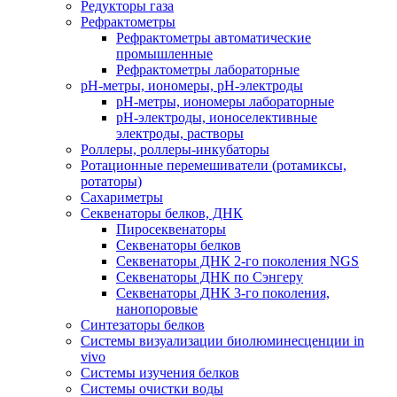
Редукторы газа
Рефрактометры
Рефрактометры автоматические
промышленные
Рефрактометры лабораторные
рН-метры, иономеры, рН-электроды
рН-метры, иономеры лабораторные
рН-электроды, ионоселективные
электроды, растворы
Роллеры, роллеры-инкубаторы
Ротационные перемешиватели (ротамиксы,
ротаторы)
Сахариметры
Секвенаторы белков, ДНК
Пиросеквенаторы
Секвенаторы белков
Секвенаторы ДНК 2-го поколения NGS
Секвенаторы ДНК по Сэнгеру
Секвенаторы ДНК 3-го поколения,
нанопоровые
Синтезаторы белков
Системы визуализации биолюминесценции in
vivo
Системы изучения белков
Системы очистки воды