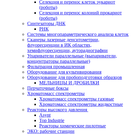
Селекция и перенос клеток эукариот
(роботы)
Селекция и перенос колоний прокариот
(роботы)
Синтезаторы ДНК
РНК
Системы многопараметрического анализа клеток
Сканеры лазерные денситометрии,
флуоресценции в ИК областях,
хемифлуоресценции, ауторадиографии
Упариватели параллельные (выпариватели,
концентраторы параллельные)
Фильтрация промышленная
Оборудование для культивирования
Оборудование для пробоподготовки образцов
МЕЛЬНИЦЫ И ДРОБИЛКИ
Перчаточные боксы
Хроматомасс спектрометры
Хроматомасс спектрометры газовые
Хроматомасс спектрометры жидкостные
Реакторы высокого давления
Asynt
Top Industrie
Реакторы химические пилотные
ЭКО: рабочие станции