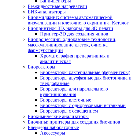
Бани-шейкеры
Безжидкостные нагреватели
БИК-анализаторы
Биоимиджинг: системы автоматической
визуализации и клеточного скрининга. Каталог
Биопринтеры 3D, наборы для 3D печати
Принтер-3D для создания чипов
Биопроцессинг: одноразовые технологии,
масскультивирование клеток, очистка
фармсубстанций
Хроматография препаративная и
аналитическая
Биореакторы
Биореакторы бактериальные (ферментеры)
Биореакторы двухфазные для биотоплива и
твердофазные
Биореакторы для параллельного
культивирования
Биореакторы клеточные
Биореакторы с одноразовыми вставками
Биореакторы с освещением
Биохимические анализаторы
Биочипы: принтеры для создания биочипов
Блендеры лабораторные
Аксессуары