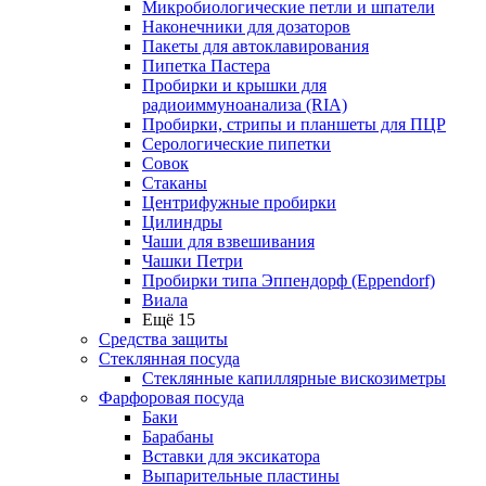
Микробиологические петли и шпатели
Наконечники для дозаторов
Пакеты для автоклавирования
Пипетка Пастера
Пробирки и крышки для
радиоиммуноанализа (RIA)
Пробирки, стрипы и планшеты для ПЦР
Серологические пипетки
Совок
Стаканы
Центрифужные пробирки
Цилиндры
Чаши для взвешивания
Чашки Петри
Пробирки типа Эппендорф (Eppendorf)
Виала
Ещё 15
Средства защиты
Стеклянная посуда
Стеклянные капиллярные вискозиметры
Фарфоровая посуда
Баки
Барабаны
Вставки для эксикатора
Выпарительные пластины