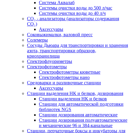
Система Аквалаб
Системы очистки воды до 500 л/час
Системы очистки воды до 40 л/ч
СО₂ - анализаторы (анализаторы содержания
СО₂)
Аксессуары
Соковыжималки, валовой пресс
Солемеры
Сосуды Дьюара для транспортировки и хранения
азота, транспортировки образцов,
криохранилища
Спектрофлуориметры
Спектрофотометры
Спектрофотометры кюветные
Спектрофотометры нано
Средоварки и разливочные станции
Аксессуары
Станции выделения НК и белков, дозирования
Станции выделения НК и белков
Станции для автоматической подготовки
библиотек NGS
Станции дозирования автоматические
Станции дозирования полуавтоматические
и механические 96 и 384-канальные
Станции, перчаточные боксы и инкубаторы для