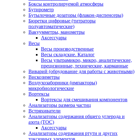
Боксы контролируемой атмосферы
Бутирометр
Бутылочные дозаторы (флакон-диспенсеры)
Бюретки цифровые (титраторы
полуавтоматические)
Вакуумметры, манометры
Аксессуары
Весы
Весы производственные
Весы складские. Каталог
Весы ультрамикро, микро, аналитические,
прецизионные, технические, карманные
Виварий (обрудование для работы с животными)
Вискозиметры
Воздухозаборники (импакторы)
микробиологические
Вортексы
Вортексы для смешивания компонентов
Анализаторы размера частиц
Встряхиватели
Анализаторы содержания общего углерода и
азота (ТОС)
Аксессуары
Анализаторы содержания ртути и других
токсичных элементов