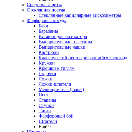
Средства защиты
Стеклянная посуда
Стеклянные капиллярные вискозиметры
Фарфоровая посуда
Баки
Барабаны
Вставки для эксикатора
Выпарительные пластины
Выпарительные чашки
Кастрюли
Классический неполяризующийся электрод
Кружки
Крышки к тиглям
Лодочки
Ложки
Ложки-шпатели
Мелющие тела (шары)
Пест
Стаканы
Ступки
Тигли
Фарфоровый бой
Шпатели
Ещё 9
Штативы