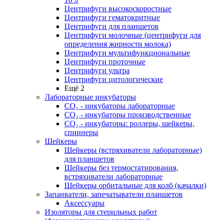
Центрифуги высокоскоростные
Центрифуги гематокритные
Центрифуги для планшетов
Центрифуги молочные (центрифуги для
определения жирности молока)
Центрифуги мультифункциональные
Центрифуги проточные
Центрифуги ультра
Центрифуги цитологические
Ещё 2
Лабораторные инкубаторы
СО₂ - инкубаторы лабораторные
СО₂ - инкубаторы производственные
СО₂ - инкубаторы: роллеры, шейкеры,
спиннеры
Шейкеры
Шейкеры (встряхиватели лабораторные)
для планшетов
Шейкеры без термостатирования,
встряхиватели лабораторные
Шейкеры орбитальные для колб (качалки)
Запаиватели, запечатыватели планшетов
Аксессуары
Изоляторы для стерильных работ