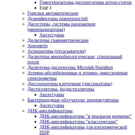
Гомогенизаторы-диспергаторы ротор-статор
Ещё 1
Горелки автоматические
Дезинфекторы поверхностей
Дигесторы, системы разложения
(минерализаторы)
Аксессуары
Дилютеры гравиметрические
Ареометр
Аспираторы (отсасыватели)
Дилютеры микробиологические, спиральный
посев
Дилютеры-диспенсеры Microlab Hamilton
Атомно-абсорбционные и атомно–эмиссионные
спектрометры
Диссоциаторы клеточные (диссикаторы)
Дистилляторы, бидистилляторы
Аксессуары
Бактерицидные облучатели, рециркуляторы
Аксессуары
ДНК-амплификаторы
ДНК-амплификаторы "в реальном времени"
ДНК-амплификаторы "классические"
ДНК-амплификаторы для изотермической
ПЦР