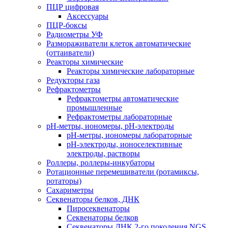
ПЦР цифровая
Аксессуары
ПЦР-боксы
Радиометры УФ
Размораживатели клеток автоматические
(оттаиватели)
Реакторы химические
Реакторы химические лабораторные
Редукторы газа
Рефрактометры
Рефрактометры автоматические
промышленные
Рефрактометры лабораторные
рН-метры, иономеры, рН-электроды
рН-метры, иономеры лабораторные
рН-электроды, ионоселективные
электроды, растворы
Роллеры, роллеры-инкубаторы
Ротационные перемешиватели (ротамиксы,
ротаторы)
Сахариметры
Секвенаторы белков, ДНК
Пиросеквенаторы
Секвенаторы белков
Секвенаторы ДНК 2-го поколения NGS