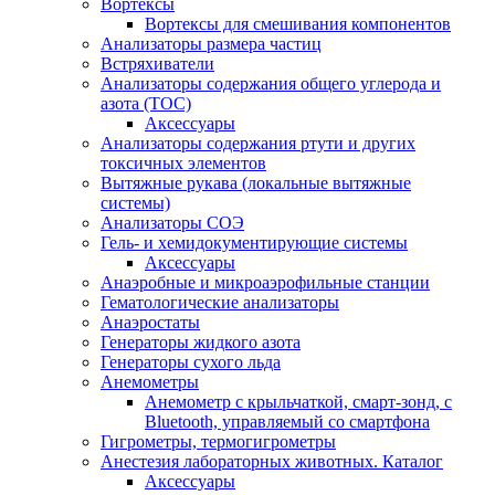
Вортексы
Вортексы для смешивания компонентов
Анализаторы размера частиц
Встряхиватели
Анализаторы содержания общего углерода и
азота (ТОС)
Аксессуары
Анализаторы содержания ртути и других
токсичных элементов
Вытяжные рукава (локальные вытяжные
системы)
Анализаторы СОЭ
Гель- и хемидокументирующие системы
Аксессуары
Анаэробные и микроаэрофильные станции
Гематологические анализаторы
Анаэростаты
Генераторы жидкого азота
Генераторы сухого льда
Анемометры
Анемометр с крыльчаткой, смарт-зонд, с
Bluetooth, управляемый со смартфона
Гигрометры, термогигрометры
Анестезия лабораторных животных. Каталог
Аксессуары