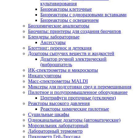
культивирования
Биореакторы клеточные
Биореакторы с одноразовыми вставками
Биореакторы с освещением
Биохимические анализаторы
Биочипы: принтеры для создания биочипов
Блендеры лабораторные
Аксессуары
Блоттинг: перенос и детекция
Дозаторы сыпучих веществ и жидкостей
Дозатор ручной электрический
(виброшпатель
ИК-спектрометры и микроскопы
Инкапсуляторы
Масс-спектрометры MALDI
Миксеры для подготовки сред и перемешивания
Пилотное и полупромышленное оборудование
Центрифуги проточные (отключен)
Реакторы высокого давления
Реакторы химические пилотные
Сушильные шкафы
Одноканальные дозаторы (автоматические)
Морозильник лабораторный
Лабораторный термометр
Пикнометр Гей-Люссака