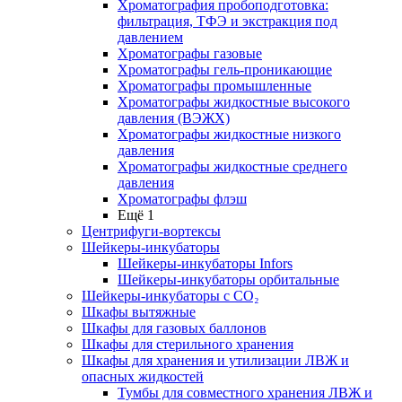
Хроматография пробоподготовка:
фильтрация, ТФЭ и экстракция под
давлением
Хроматографы газовые
Хроматографы гель-проникающие
Хроматографы промышленные
Хроматографы жидкостные высокого
давления (ВЭЖХ)
Хроматографы жидкостные низкого
давления
Хроматографы жидкостные среднего
давления
Хроматографы флэш
Ещё 1
Центрифуги-вортексы
Шейкеры-инкубаторы
Шейкеры-инкубаторы Infors
Шейкеры-инкубаторы орбитальные
Шейкеры-инкубаторы с CО₂
Шкафы вытяжные
Шкафы для газовых баллонов
Шкафы для стерильного хранения
Шкафы для хранения и утилизации ЛВЖ и
опасных жидкостей
Тумбы для совместного хранения ЛВЖ и