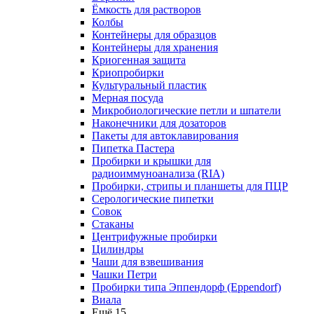
Ёмкость для растворов
Колбы
Контейнеры для образцов
Контейнеры для хранения
Криогенная защита
Криопробирки
Культуральный пластик
Мерная посуда
Микробиологические петли и шпатели
Наконечники для дозаторов
Пакеты для автоклавирования
Пипетка Пастера
Пробирки и крышки для
радиоиммуноанализа (RIA)
Пробирки, стрипы и планшеты для ПЦР
Серологические пипетки
Совок
Стаканы
Центрифужные пробирки
Цилиндры
Чаши для взвешивания
Чашки Петри
Пробирки типа Эппендорф (Eppendorf)
Виала
Ещё 15