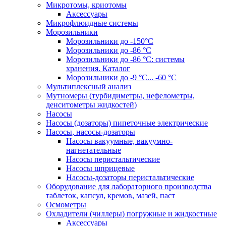
Микротомы, криотомы
Аксессуары
Микрофлюидные системы
Морозильники
Морозильники до -150°С
Морозильники до -86 °C
Морозильники до -86 °C: системы
хранения. Каталог
Морозильники до -9 °C... -60 °C
Мультиплексный анализ
Мутномеры (турбидиметры, нефелометры,
денситометры жидкостей)
Насосы
Насосы (дозаторы) пипеточные электрические
Насосы, насосы-дозаторы
Насосы вакуумные, вакуумно-
нагнетательные
Насосы перистальтические
Насосы шприцевые
Насосы-дозаторы перистальтические
Оборудование для лабораторного производства
таблеток, капсул, кремов, мазей, паст
Осмометры
Охладители (чиллеры) погружные и жидкостные
Аксессуары