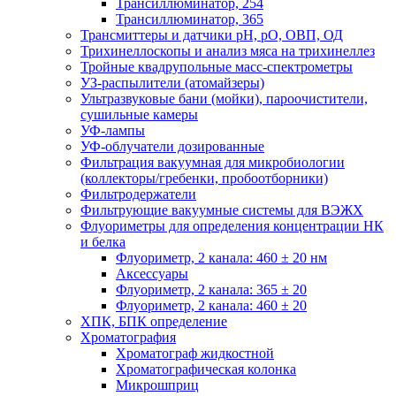
Трансиллюминатор, 254
Трансиллюминатор, 365
Трансмиттеры и датчики рН, рО, ОВП, ОД
Трихинеллоскопы и анализ мяса на трихинеллез
Тройные квадрупольные масс-спектрометры
УЗ-распылители (атомайзеры)
Ультразвуковые бани (мойки), пароочистители,
сушильные камеры
УФ-лампы
УФ-облучатели дозированные
Фильтрация вакуумная для микробиологии
(коллекторы/гребенки, пробоотборники)
Фильтродержатели
Фильтрующие вакуумные системы для ВЭЖХ
Флуориметры для определения концентрации НК
и белка
Флуориметр, 2 канала: 460 ± 20 нм
Аксессуары
Флуориметр, 2 канала: 365 ± 20
Флуориметр, 2 канала: 460 ± 20
ХПК, БПК определение
Хроматография
Хроматограф жидкостной
Хроматографическая колонка
Микрошприц