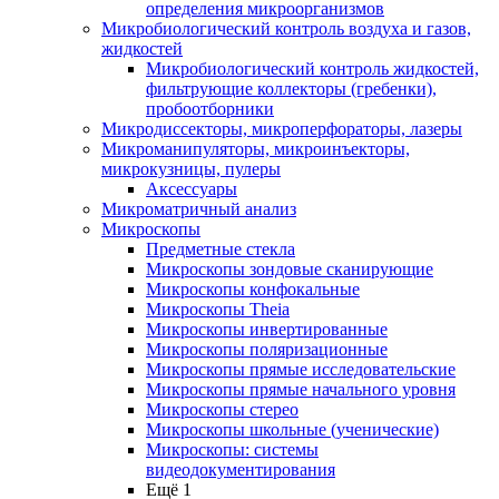
определения микроорганизмов
Микробиологический контроль воздуха и газов,
жидкостей
Микробиологический контроль жидкостей,
фильтрующие коллекторы (гребенки),
пробоотборники
Микродиссекторы, микроперфораторы, лазеры
Микроманипуляторы, микроинъекторы,
микрокузницы, пулеры
Аксессуары
Микроматричный анализ
Микроскопы
Предметные стекла
Микроскопы зондовые сканирующие
Микроскопы конфокальные
Микроскопы Theia
Микроскопы инвертированные
Микроскопы поляризационные
Микроскопы прямые исследовательские
Микроскопы прямые начального уровня
Микроскопы стерео
Микроскопы школьные (ученические)
Микроскопы: системы
видеодокументирования
Ещё 1