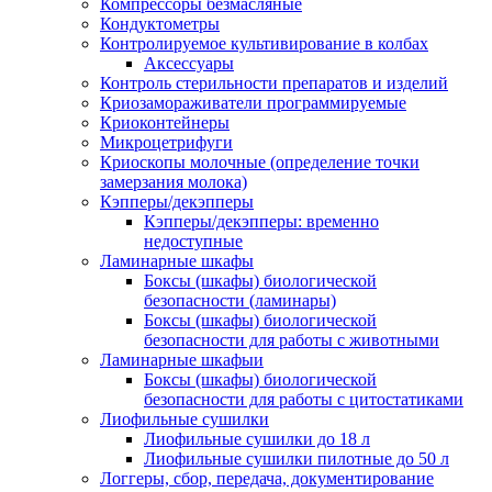
Компрессоры безмасляные
Кондуктометры
Контролируемое культивирование в колбах
Аксессуары
Контроль стерильности препаратов и изделий
Криозамораживатели программируемые
Криоконтейнеры
Микроцетрифуги
Криоскопы молочные (определение точки
замерзания молока)
Кэпперы/декэпперы
Кэпперы/декэпперы: временно
недоступные
Ламинарные шкафы
Боксы (шкафы) биологической
безопасности (ламинары)
Боксы (шкафы) биологической
безопасности для работы с животными
Ламинарные шкафыи
Боксы (шкафы) биологической
безопасности для работы с цитостатиками
Лиофильные сушилки
Лиофильные сушилки до 18 л
Лиофильные сушилки пилотные до 50 л
Логгеры, сбор, передача, документирование