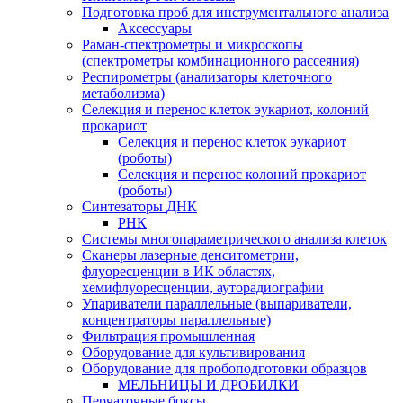
Подготовка проб для инструментального анализа
Аксессуары
Раман-спектрометры и микроскопы
(спектрометры комбинационного рассеяния)
Респирометры (анализаторы клеточного
метаболизма)
Селекция и перенос клеток эукариот, колоний
прокариот
Селекция и перенос клеток эукариот
(роботы)
Селекция и перенос колоний прокариот
(роботы)
Синтезаторы ДНК
РНК
Системы многопараметрического анализа клеток
Сканеры лазерные денситометрии,
флуоресценции в ИК областях,
хемифлуоресценции, ауторадиографии
Упариватели параллельные (выпариватели,
концентраторы параллельные)
Фильтрация промышленная
Оборудование для культивирования
Оборудование для пробоподготовки образцов
МЕЛЬНИЦЫ И ДРОБИЛКИ
Перчаточные боксы