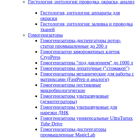
Гистология, цитология: проводка, окраска, анализ
Гистология, цитология: аппараты для
окраски
Гистология, цитология: заливка и проводка
тканей
Гомогенизаторы
Гомогенизаторы-диспергаторы ротор-
статор промышленные до 200 л
Гомогенизатор замороженных клеток
CryoPress
Гомогенизаторы "под давлением" до 1000 л
Гомогенизаторы лопаточные ("стомакер")
Гомогенизаторы механические для работы с
матриксами (FastPrep и аналоги)
Гомогенизаторы пестиковые
микробиологические
Гомогенизаторы ультразвуковые
(дезинтеграторы)
Гомогенизаторы ультразвуковые для
нарезки ДНК
Гомогенизаторы универсальные UltraTurrax
Tube Drive
Гомогенизаторы-диспергаторы
промышленные MagicLab