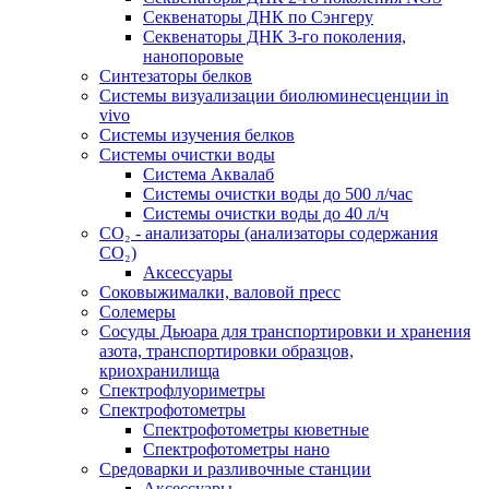
Секвенаторы ДНК по Сэнгеру
Секвенаторы ДНК 3-го поколения,
нанопоровые
Синтезаторы белков
Системы визуализации биолюминесценции in
vivo
Системы изучения белков
Системы очистки воды
Система Аквалаб
Системы очистки воды до 500 л/час
Системы очистки воды до 40 л/ч
СО₂ - анализаторы (анализаторы содержания
СО₂)
Аксессуары
Соковыжималки, валовой пресс
Солемеры
Сосуды Дьюара для транспортировки и хранения
азота, транспортировки образцов,
криохранилища
Спектрофлуориметры
Спектрофотометры
Спектрофотометры кюветные
Спектрофотометры нано
Средоварки и разливочные станции
Аксессуары