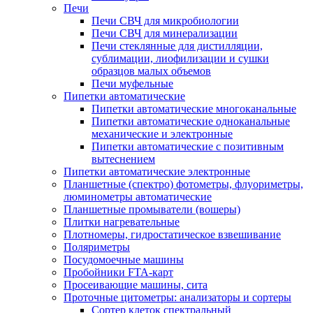
Печи
Печи СВЧ для микробиологии
Печи СВЧ для минерализации
Печи стеклянные для дистилляции,
сублимации, лиофилизации и сушки
образцов малых объемов
Печи муфельные
Пипетки автоматические
Пипетки автоматические многоканальные
Пипетки автоматические одноканальные
механические и электронные
Пипетки автоматические с позитивным
вытеснением
Пипетки автоматические электронные
Планшетные (спектро) фотометры, флуориметры,
люминометры автоматические
Планшетные промыватели (вошеры)
Плитки нагревательные
Плотномеры, гидростатическое взвешивание
Поляриметры
Посудомоечные машины
Пробойники FTA-карт
Просеивающие машины, сита
Проточные цитометры: анализаторы и сортеры
Сортер клеток спектральный