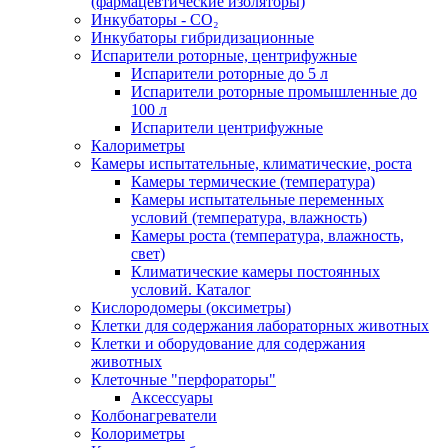
(фармацевтические изоляторы)
Инкубаторы - CO₂
Инкубаторы гибридизационные
Испарители роторные, центрифужные
Испарители роторные до 5 л
Испарители роторные промышленные до
100 л
Испарители центрифужные
Калориметры
Камеры испытательные, климатические, роста
Камеры термические (температура)
Камеры испытательные переменных
условий (температура, влажность)
Камеры роста (температура, влажность,
свет)
Климатические камеры постоянных
условий. Каталог
Кислородомеры (оксиметры)
Клетки для содержания лабораторных животных
Клетки и оборудование для содержания
животных
Клеточные "перфораторы"
Аксессуары
Колбонагреватели
Колориметры