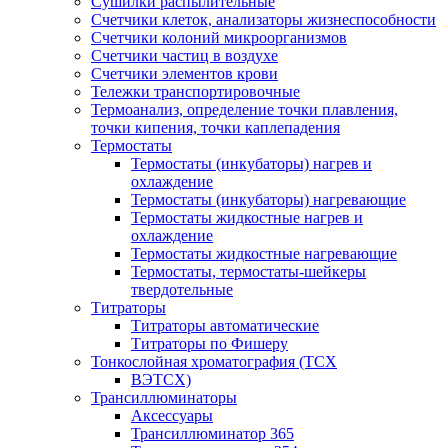
Сушилки распылительные
Счетчики клеток, анализаторы жизнеспособности
Счетчики колоний микроорганизмов
Счетчики частиц в воздухе
Счетчики элементов крови
Тележки транспортировочные
Термоанализ, определение точки плавления,
точки кипения, точки каплепадения
Термостаты
Термостаты (инкубаторы) нагрев и
охлаждение
Термостаты (инкубаторы) нагревающие
Термостаты жидкостные нагрев и
охлаждение
Термостаты жидкостные нагревающие
Термостаты, термостаты-шейкеры
твердотельные
Титраторы
Титраторы автоматические
Титраторы по Фишеру
Тонкослойная хроматография (ТСХ
ВЭТСХ)
Трансиллюминаторы
Аксессуары
Трансиллюминатор 365