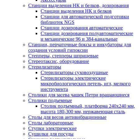
Станции выделения НК и белков, дозирования
Станции выделения НК и белков
Станции для автоматической подготовки
библиотек NGS
Станции дозирования автоматические
Станции дозирования полуавтоматические
и механические 96 и 384-канальные
Станции, перчаточные боксы и инкубаторы для
создания условий гипоксии
Степперы, степперы шприцевые
Стереотаксис, оборудование
Стерилизаторы
Стерилизаторы суховоздушные
Стерилизаторы электрические
микробиологических петель, игл, мелкого
инструмента
Столики для засева чашек Петри вращающиеся
Столики подъемные
Столик подъемный, платформа 240х240 мм,
высота 180-300 мм, нержавеющая сталь
Столы для весов антивибрационные
Столы лабораторные
Ступки электрические
Сушилки для посуды