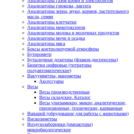
Анализаторы газов крови и электролитов
Анализаторы глюкозы, лактата
Анализаторы зерна, муки, кормов, растительного
масла, семян
Анализаторы клетчатки
Анализаторы микотоксинов
Анализаторы молока и молочных продуктов
Анализаторы мочи и осадка
Анализаторы мяса
Боксы контролируемой атмосферы
Бутирометр
Бутылочные дозаторы (флакон-диспенсеры)
Бюретки цифровые (титраторы
полуавтоматические)
Вакуумметры, манометры
Аксессуары
Весы
Весы производственные
Весы складские. Каталог
Весы ультрамикро, микро, аналитические,
прецизионные, технические, карманные
Виварий (обрудование для работы с животными)
Вискозиметры
Воздухозаборники (импакторы)
микробиологические