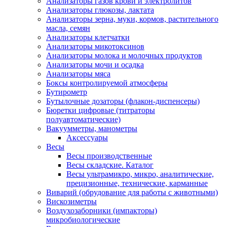
Анализаторы газов крови и электролитов
Анализаторы глюкозы, лактата
Анализаторы зерна, муки, кормов, растительного
масла, семян
Анализаторы клетчатки
Анализаторы микотоксинов
Анализаторы молока и молочных продуктов
Анализаторы мочи и осадка
Анализаторы мяса
Боксы контролируемой атмосферы
Бутирометр
Бутылочные дозаторы (флакон-диспенсеры)
Бюретки цифровые (титраторы
полуавтоматические)
Вакуумметры, манометры
Аксессуары
Весы
Весы производственные
Весы складские. Каталог
Весы ультрамикро, микро, аналитические,
прецизионные, технические, карманные
Виварий (обрудование для работы с животными)
Вискозиметры
Воздухозаборники (импакторы)
микробиологические