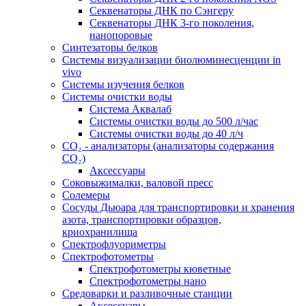
Секвенаторы ДНК по Сэнгеру
Секвенаторы ДНК 3-го поколения,
нанопоровые
Синтезаторы белков
Системы визуализации биолюминесценции in
vivo
Системы изучения белков
Системы очистки воды
Система Аквалаб
Системы очистки воды до 500 л/час
Системы очистки воды до 40 л/ч
СО₂ - анализаторы (анализаторы содержания
СО₂)
Аксессуары
Соковыжималки, валовой пресс
Солемеры
Сосуды Дьюара для транспортировки и хранения
азота, транспортировки образцов,
криохранилища
Спектрофлуориметры
Спектрофотометры
Спектрофотометры кюветные
Спектрофотометры нано
Средоварки и разливочные станции
Аксессуары