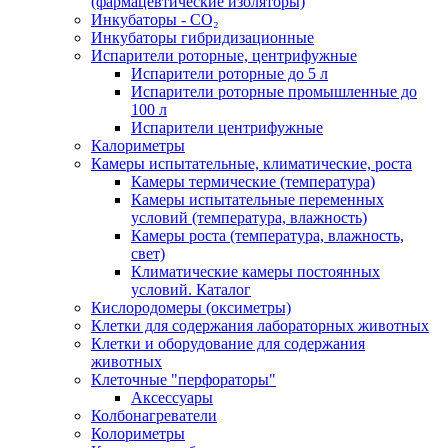
(фармацевтические изоляторы)
Инкубаторы - CO₂
Инкубаторы гибридизационные
Испарители роторные, центрифужные
Испарители роторные до 5 л
Испарители роторные промышленные до
100 л
Испарители центрифужные
Калориметры
Камеры испытательные, климатические, роста
Камеры термические (температура)
Камеры испытательные переменных
условий (температура, влажность)
Камеры роста (температура, влажность,
свет)
Климатические камеры постоянных
условий. Каталог
Кислородомеры (оксиметры)
Клетки для содержания лабораторных животных
Клетки и оборудование для содержания
животных
Клеточные "перфораторы"
Аксессуары
Колбонагреватели
Колориметры