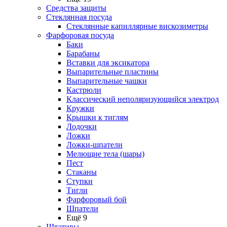
Средства защиты
Стеклянная посуда
Стеклянные капиллярные вискозиметры
Фарфоровая посуда
Баки
Барабаны
Вставки для эксикатора
Выпарительные пластины
Выпарительные чашки
Кастрюли
Классический неполяризующийся электрод
Кружки
Крышки к тиглям
Лодочки
Ложки
Ложки-шпатели
Мелющие тела (шары)
Пест
Стаканы
Ступки
Тигли
Фарфоровый бой
Шпатели
Ещё 9
Штативы