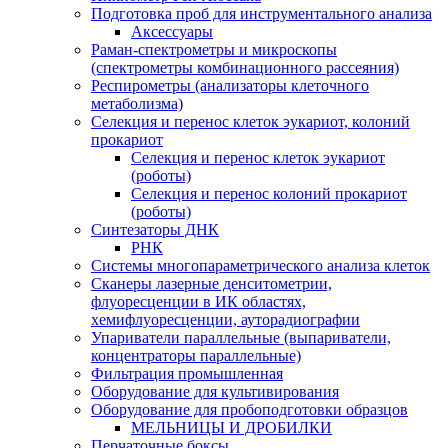
Подготовка проб для инструментального анализа
Аксессуары
Раман-спектрометры и микроскопы
(спектрометры комбинационного рассеяния)
Респирометры (анализаторы клеточного
метаболизма)
Селекция и перенос клеток эукариот, колоний
прокариот
Селекция и перенос клеток эукариот
(роботы)
Селекция и перенос колоний прокариот
(роботы)
Синтезаторы ДНК
РНК
Системы многопараметрического анализа клеток
Сканеры лазерные денситометрии,
флуоресценции в ИК областях,
хемифлуоресценции, ауторадиографии
Упариватели параллельные (выпариватели,
концентраторы параллельные)
Фильтрация промышленная
Оборудование для культивирования
Оборудование для пробоподготовки образцов
МЕЛЬНИЦЫ И ДРОБИЛКИ
Перчаточные боксы