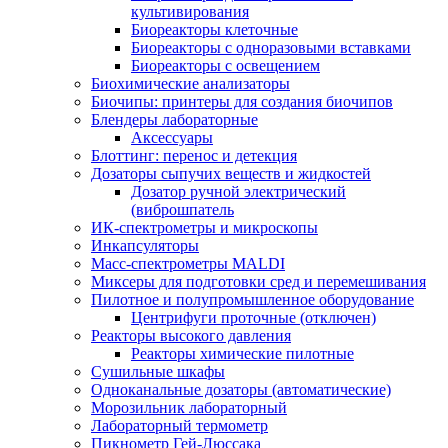
культивирования
Биореакторы клеточные
Биореакторы с одноразовыми вставками
Биореакторы с освещением
Биохимические анализаторы
Биочипы: принтеры для создания биочипов
Блендеры лабораторные
Аксессуары
Блоттинг: перенос и детекция
Дозаторы сыпучих веществ и жидкостей
Дозатор ручной электрический
(виброшпатель
ИК-спектрометры и микроскопы
Инкапсуляторы
Масс-спектрометры MALDI
Миксеры для подготовки сред и перемешивания
Пилотное и полупромышленное оборудование
Центрифуги проточные (отключен)
Реакторы высокого давления
Реакторы химические пилотные
Сушильные шкафы
Одноканальные дозаторы (автоматические)
Морозильник лабораторный
Лабораторный термометр
Пикнометр Гей-Люссака