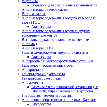
Вортексы
Вортексы для смешивания компонентов
Анализаторы размера частиц
Встряхиватели
Анализаторы содержания общего углерода и
азота (ТОС)
Аксессуары
Анализаторы содержания ртути и других
токсичных элементов
Вытяжные рукава (локальные вытяжные
системы)
Анализаторы СОЭ
Гель- и хемидокументирующие системы
Аксессуары
Анаэробные и микроаэрофильные станции
Гематологические анализаторы
Анаэростаты
Генераторы жидкого азота
Генераторы сухого льда
Анемометры
Анемометр с крыльчаткой, смарт-зонд, с
Bluetooth, управляемый со смартфона
Гигрометры, термогигрометры
Анестезия лабораторных животных. Каталог
Аксессуары