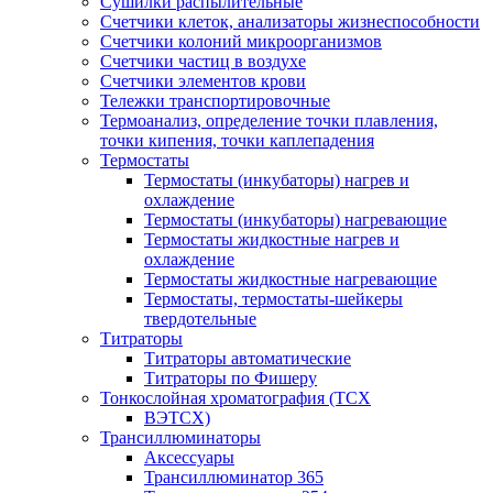
Сушилки распылительные
Счетчики клеток, анализаторы жизнеспособности
Счетчики колоний микроорганизмов
Счетчики частиц в воздухе
Счетчики элементов крови
Тележки транспортировочные
Термоанализ, определение точки плавления,
точки кипения, точки каплепадения
Термостаты
Термостаты (инкубаторы) нагрев и
охлаждение
Термостаты (инкубаторы) нагревающие
Термостаты жидкостные нагрев и
охлаждение
Термостаты жидкостные нагревающие
Термостаты, термостаты-шейкеры
твердотельные
Титраторы
Титраторы автоматические
Титраторы по Фишеру
Тонкослойная хроматография (ТСХ
ВЭТСХ)
Трансиллюминаторы
Аксессуары
Трансиллюминатор 365