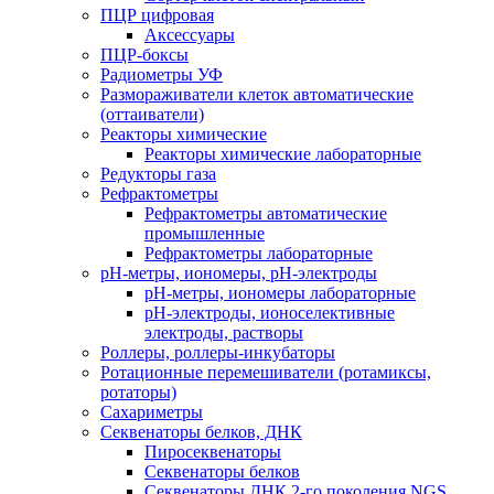
ПЦР цифровая
Аксессуары
ПЦР-боксы
Радиометры УФ
Размораживатели клеток автоматические
(оттаиватели)
Реакторы химические
Реакторы химические лабораторные
Редукторы газа
Рефрактометры
Рефрактометры автоматические
промышленные
Рефрактометры лабораторные
рН-метры, иономеры, рН-электроды
рН-метры, иономеры лабораторные
рН-электроды, ионоселективные
электроды, растворы
Роллеры, роллеры-инкубаторы
Ротационные перемешиватели (ротамиксы,
ротаторы)
Сахариметры
Секвенаторы белков, ДНК
Пиросеквенаторы
Секвенаторы белков
Секвенаторы ДНК 2-го поколения NGS