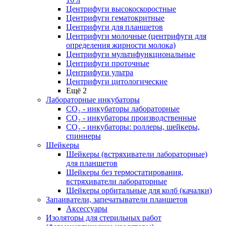
Центрифуги высокоскоростные
Центрифуги гематокритные
Центрифуги для планшетов
Центрифуги молочные (центрифуги для
определения жирности молока)
Центрифуги мультифункциональные
Центрифуги проточные
Центрифуги ультра
Центрифуги цитологические
Ещё 2
Лабораторные инкубаторы
СО₂ - инкубаторы лабораторные
СО₂ - инкубаторы производственные
СО₂ - инкубаторы: роллеры, шейкеры,
спиннеры
Шейкеры
Шейкеры (встряхиватели лабораторные)
для планшетов
Шейкеры без термостатирования,
встряхиватели лабораторные
Шейкеры орбитальные для колб (качалки)
Запаиватели, запечатыватели планшетов
Аксессуары
Изоляторы для стерильных работ