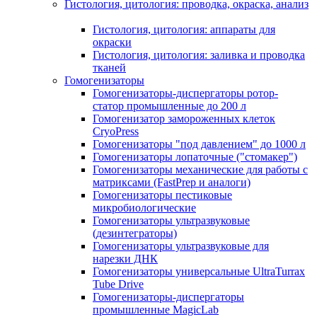
Гистология, цитология: проводка, окраска, анализ
Гистология, цитология: аппараты для
окраски
Гистология, цитология: заливка и проводка
тканей
Гомогенизаторы
Гомогенизаторы-диспергаторы ротор-
статор промышленные до 200 л
Гомогенизатор замороженных клеток
CryoPress
Гомогенизаторы "под давлением" до 1000 л
Гомогенизаторы лопаточные ("стомакер")
Гомогенизаторы механические для работы с
матриксами (FastPrep и аналоги)
Гомогенизаторы пестиковые
микробиологические
Гомогенизаторы ультразвуковые
(дезинтеграторы)
Гомогенизаторы ультразвуковые для
нарезки ДНК
Гомогенизаторы универсальные UltraTurrax
Tube Drive
Гомогенизаторы-диспергаторы
промышленные MagicLab