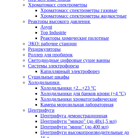
Хроматомасс спектрометры
Хроматомасс спектрометры газовые
Хроматомасс спектрометры жидкостные
Реакторы высокого давления
Asynt
Top Industrie
Реакторы химические пилотные
ЭКО: рабочие станции
Рециркуляторы
Роллер для пробирок
Светодиодные цифровые сухие ванны
Системы электрофореза
Капиллярный электрофорез
Сушильные шкафы
Холодильники
Холодильники +2...+23 °С
Холодильники для банков крови (+4 °С)
Холодильники хроматографические
Камера морозильная лабораторная
Центрифуги
Центрифуга демонстрационная
Центрифуги "микро" (до 48x1,5 мл)
Центрифуги "мини" (до 400 мл)
Центрифуги высокопроизводительные до
16 л