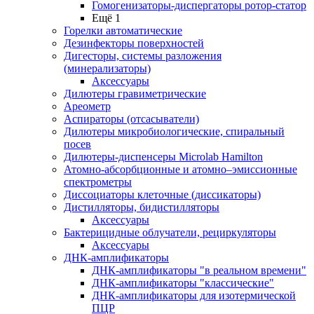
Гомогенизаторы-диспергаторы ротор-статор
Ещё 1
Горелки автоматические
Дезинфекторы поверхностей
Дигесторы, системы разложения
(минерализаторы)
Аксессуары
Дилютеры гравиметрические
Ареометр
Аспираторы (отсасыватели)
Дилютеры микробиологические, спиральный
посев
Дилютеры-диспенсеры Microlab Hamilton
Атомно-абсорбционные и атомно–эмиссионные
спектрометры
Диссоциаторы клеточные (диссикаторы)
Дистилляторы, бидистилляторы
Аксессуары
Бактерицидные облучатели, рециркуляторы
Аксессуары
ДНК-амплификаторы
ДНК-амплификаторы "в реальном времени"
ДНК-амплификаторы "классические"
ДНК-амплификаторы для изотермической
ПЦР