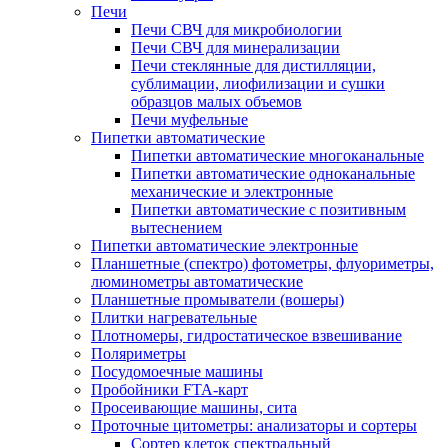
Печи
Печи СВЧ для микробиологии
Печи СВЧ для минерализации
Печи стеклянные для дистилляции,
сублимации, лиофилизации и сушки
образцов малых объемов
Печи муфельные
Пипетки автоматические
Пипетки автоматические многоканальные
Пипетки автоматические одноканальные
механические и электронные
Пипетки автоматические с позитивным
вытеснением
Пипетки автоматические электронные
Планшетные (спектро) фотометры, флуориметры,
люминометры автоматические
Планшетные промыватели (вошеры)
Плитки нагревательные
Плотномеры, гидростатическое взвешивание
Поляриметры
Посудомоечные машины
Пробойники FTA-карт
Просеивающие машины, сита
Проточные цитометры: анализаторы и сортеры
Сортер клеток спектральный