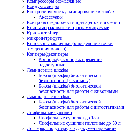
Компрессоры безмасляные
Кондуктометры
Контролируемое культивирование в колбах
Аксессуары
Контроль стерильности препаратов и изделий
Криозамораживатели программируемые
Криоконтейнеры
Микроцетрифуги
Криоскопы молочные (определение точки
замерзания молока)
Кэпперы/декэпперы
Кэпперы/декэпперы: временно
недоступные
Ламинарные шкафы
Боксы (шкафы) биологической
безопасности (ламинары)
Боксы (шкафы) биологической
безопасности для работы с животными
Ламинарные шкафыи
Боксы (шкафы) биологической
безопасности для работы с цитостатиками
Лиофильные сушилки
Лиофильные сушилки до 18 л
Лиофильные сушилки пилотные до 50 л
Логгеры, сбор, передача, документирование