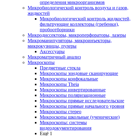
определения микроорганизмов
Микробиологический контроль воздуха и газов,
жидкостей
Микробиологический контроль жидкостей,
фильтрующие коллекторы (гребенки),
пробоотборники
Микродиссекторы, микроперфораторы, лазеры
Микроманипуляторы, микроинъекторы,
микрокузницы, пулеры
Аксессуары
Микроматричный анализ
Микроскопы
Предметные стекла
Микроскопы зондовые сканирующие
Микроскопы конфокальные
Микроскопы Theia
Микроскопы инвертированные
Микроскопы поляризационные
Микроскопы прямые исследовательские
Микроскопы прямые начального уровня
Микроскопы стерео
Микроскопы школьные (ученические)
Микроскопы: системы
видеодокументирования
Ещё 1