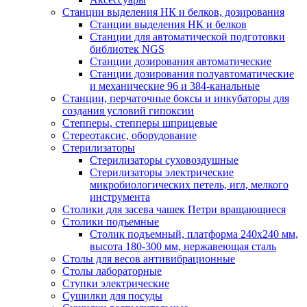
Станции выделения НК и белков, дозирования
Станции выделения НК и белков
Станции для автоматической подготовки
библиотек NGS
Станции дозирования автоматические
Станции дозирования полуавтоматические
и механические 96 и 384-канальные
Станции, перчаточные боксы и инкубаторы для
создания условий гипоксии
Степперы, степперы шприцевые
Стереотаксис, оборудование
Стерилизаторы
Стерилизаторы суховоздушные
Стерилизаторы электрические
микробиологических петель, игл, мелкого
инструмента
Столики для засева чашек Петри вращающиеся
Столики подъемные
Столик подъемный, платформа 240х240 мм,
высота 180-300 мм, нержавеющая сталь
Столы для весов антивибрационные
Столы лабораторные
Ступки электрические
Сушилки для посуды