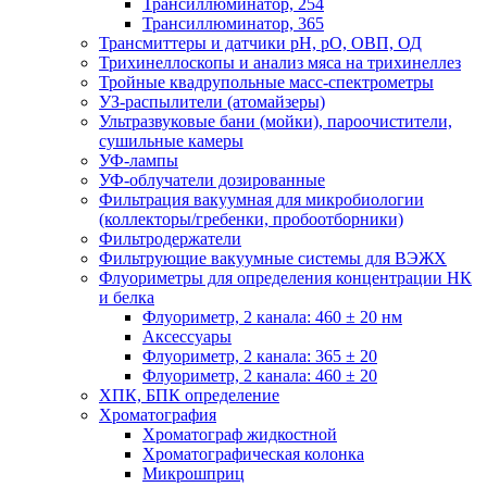
Трансиллюминатор, 254
Трансиллюминатор, 365
Трансмиттеры и датчики рН, рО, ОВП, ОД
Трихинеллоскопы и анализ мяса на трихинеллез
Тройные квадрупольные масс-спектрометры
УЗ-распылители (атомайзеры)
Ультразвуковые бани (мойки), пароочистители,
сушильные камеры
УФ-лампы
УФ-облучатели дозированные
Фильтрация вакуумная для микробиологии
(коллекторы/гребенки, пробоотборники)
Фильтродержатели
Фильтрующие вакуумные системы для ВЭЖХ
Флуориметры для определения концентрации НК
и белка
Флуориметр, 2 канала: 460 ± 20 нм
Аксессуары
Флуориметр, 2 канала: 365 ± 20
Флуориметр, 2 канала: 460 ± 20
ХПК, БПК определение
Хроматография
Хроматограф жидкостной
Хроматографическая колонка
Микрошприц