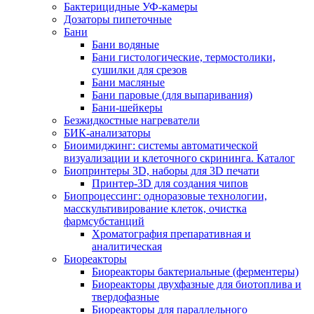
Бактерицидные УФ-камеры
Дозаторы пипеточные
Бани
Бани водяные
Бани гистологические, термостолики,
сушилки для срезов
Бани масляные
Бани паровые (для выпаривания)
Бани-шейкеры
Безжидкостные нагреватели
БИК-анализаторы
Биоимиджинг: системы автоматической
визуализации и клеточного скрининга. Каталог
Биопринтеры 3D, наборы для 3D печати
Принтер-3D для создания чипов
Биопроцессинг: одноразовые технологии,
масскультивирование клеток, очистка
фармсубстанций
Хроматография препаративная и
аналитическая
Биореакторы
Биореакторы бактериальные (ферментеры)
Биореакторы двухфазные для биотоплива и
твердофазные
Биореакторы для параллельного