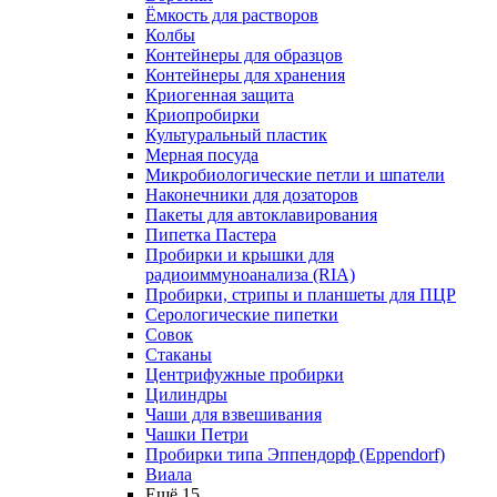
Ёмкость для растворов
Колбы
Контейнеры для образцов
Контейнеры для хранения
Криогенная защита
Криопробирки
Культуральный пластик
Мерная посуда
Микробиологические петли и шпатели
Наконечники для дозаторов
Пакеты для автоклавирования
Пипетка Пастера
Пробирки и крышки для
радиоиммуноанализа (RIA)
Пробирки, стрипы и планшеты для ПЦР
Серологические пипетки
Совок
Стаканы
Центрифужные пробирки
Цилиндры
Чаши для взвешивания
Чашки Петри
Пробирки типа Эппендорф (Eppendorf)
Виала
Ещё 15