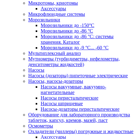
Микротомы, криотомы
Аксессуары
Микрофлюидные системы
Морозильники
Морозильники до -150°С
Морозильники до -86 °C
Морозильники до -86 °C: системы
хранения. Каталог
Морозильники до -9 °C... -60 °C
Мультиплексный анализ
Мутномеры (турбидиметры, нефелометры,
денситометры жидкостей)
Насосы
Насосы (дозаторы) пипеточные электрические
Насосы, насосы-дозаторы
Насосы вакуумные, вакуумно-
нагнетательные
Насосы перистальтические
Насосы шприцевые
Насосы-дозаторы перистальтические
Оборудование для лабораторного производства
таблеток, капсул, кремов, мазей, паст
Осмометры
Охладители (чиллеры) погружные и жидкостные
Аксессуары