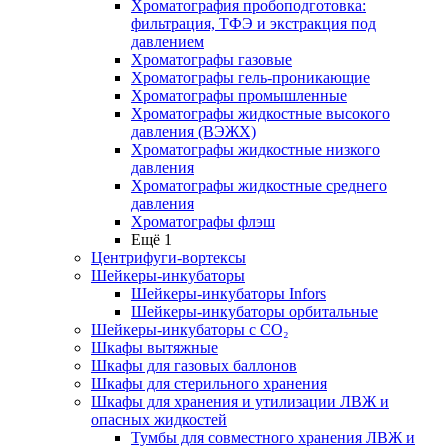
Хроматография пробоподготовка:
фильтрация, ТФЭ и экстракция под
давлением
Хроматографы газовые
Хроматографы гель-проникающие
Хроматографы промышленные
Хроматографы жидкостные высокого
давления (ВЭЖХ)
Хроматографы жидкостные низкого
давления
Хроматографы жидкостные среднего
давления
Хроматографы флэш
Ещё 1
Центрифуги-вортексы
Шейкеры-инкубаторы
Шейкеры-инкубаторы Infors
Шейкеры-инкубаторы орбитальные
Шейкеры-инкубаторы с CО₂
Шкафы вытяжные
Шкафы для газовых баллонов
Шкафы для стерильного хранения
Шкафы для хранения и утилизации ЛВЖ и
опасных жидкостей
Тумбы для совместного хранения ЛВЖ и