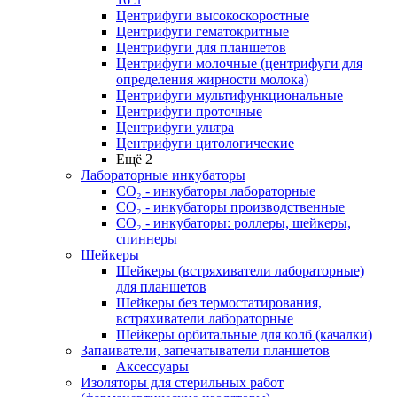
Центрифуги высокоскоростные
Центрифуги гематокритные
Центрифуги для планшетов
Центрифуги молочные (центрифуги для
определения жирности молока)
Центрифуги мультифункциональные
Центрифуги проточные
Центрифуги ультра
Центрифуги цитологические
Ещё 2
Лабораторные инкубаторы
СО₂ - инкубаторы лабораторные
СО₂ - инкубаторы производственные
СО₂ - инкубаторы: роллеры, шейкеры,
спиннеры
Шейкеры
Шейкеры (встряхиватели лабораторные)
для планшетов
Шейкеры без термостатирования,
встряхиватели лабораторные
Шейкеры орбитальные для колб (качалки)
Запаиватели, запечатыватели планшетов
Аксессуары
Изоляторы для стерильных работ