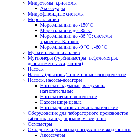
Микротомы, криотомы
Аксессуары
Микрофлюидные системы
Морозильники
Морозильники до -150°С
Морозильники до -86 °C
Морозильники до -86 °C: системы
хранения. Каталог
Морозильники до -9 °C... -60 °C
Мультиплексный анализ
Мутномеры (турбидиметры, нефелометры,
денситометры жидкостей)
Насосы
Насосы (дозаторы) пипеточные электрические
Насосы, насосы-дозаторы
Насосы вакуумные, вакуумно-
нагнетательные
Насосы перистальтические
Насосы шприцевые
Насосы-дозаторы перистальтические
Оборудование для лабораторного производства
таблеток, капсул, кремов, мазей, паст
Осмометры
Охладители (чиллеры) погружные и жидкостные
Аксессуары