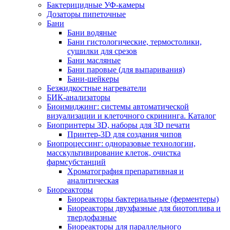
Бактерицидные УФ-камеры
Дозаторы пипеточные
Бани
Бани водяные
Бани гистологические, термостолики,
сушилки для срезов
Бани масляные
Бани паровые (для выпаривания)
Бани-шейкеры
Безжидкостные нагреватели
БИК-анализаторы
Биоимиджинг: системы автоматической
визуализации и клеточного скрининга. Каталог
Биопринтеры 3D, наборы для 3D печати
Принтер-3D для создания чипов
Биопроцессинг: одноразовые технологии,
масскультивирование клеток, очистка
фармсубстанций
Хроматография препаративная и
аналитическая
Биореакторы
Биореакторы бактериальные (ферментеры)
Биореакторы двухфазные для биотоплива и
твердофазные
Биореакторы для параллельного