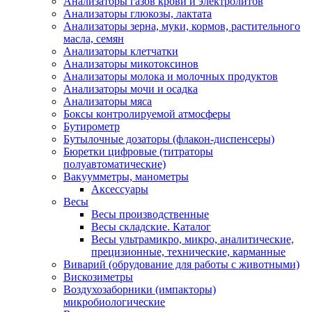
Анализаторы газов крови и электролитов
Анализаторы глюкозы, лактата
Анализаторы зерна, муки, кормов, растительного
масла, семян
Анализаторы клетчатки
Анализаторы микотоксинов
Анализаторы молока и молочных продуктов
Анализаторы мочи и осадка
Анализаторы мяса
Боксы контролируемой атмосферы
Бутирометр
Бутылочные дозаторы (флакон-диспенсеры)
Бюретки цифровые (титраторы
полуавтоматические)
Вакуумметры, манометры
Аксессуары
Весы
Весы производственные
Весы складские. Каталог
Весы ультрамикро, микро, аналитические,
прецизионные, технические, карманные
Виварий (обрудование для работы с животными)
Вискозиметры
Воздухозаборники (импакторы)
микробиологические