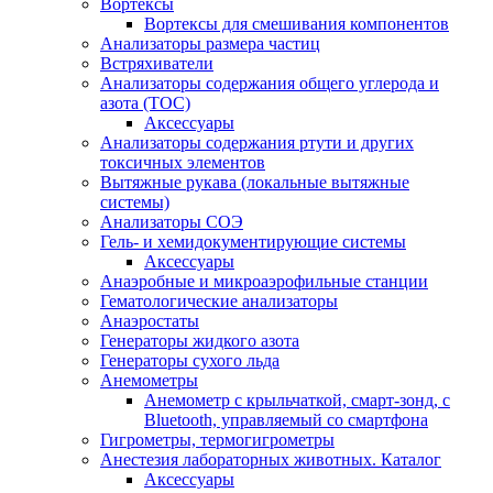
Вортексы
Вортексы для смешивания компонентов
Анализаторы размера частиц
Встряхиватели
Анализаторы содержания общего углерода и
азота (ТОС)
Аксессуары
Анализаторы содержания ртути и других
токсичных элементов
Вытяжные рукава (локальные вытяжные
системы)
Анализаторы СОЭ
Гель- и хемидокументирующие системы
Аксессуары
Анаэробные и микроаэрофильные станции
Гематологические анализаторы
Анаэростаты
Генераторы жидкого азота
Генераторы сухого льда
Анемометры
Анемометр с крыльчаткой, смарт-зонд, с
Bluetooth, управляемый со смартфона
Гигрометры, термогигрометры
Анестезия лабораторных животных. Каталог
Аксессуары