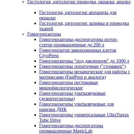
Гистология, цитология: проводка, окраска, анализ
Гистология, цитология: аппараты для
окраски
Гистология, цитология: заливка и проводка
тканей
Гомогенизаторы
Гомогенизаторы-диспергаторы ротор-
статор промышленные до 200 л
Гомогенизатор замороженных клеток
CryoPress
Гомогенизаторы "под давлением" до 1000 л
Гомогенизаторы лопаточные ("стомакер")
Гомогенизаторы механические для работы с
матриксами (FastPrep и аналоги)
Гомогенизаторы пестиковые
микробиологические
Гомогенизаторы ультразвуковые
(дезинтеграторы)
Гомогенизаторы ультразвуковые для
нарезки ДНК
Гомогенизаторы универсальные UltraTurrax
Tube Drive
Гомогенизаторы-диспергаторы
промышленные MagicLab