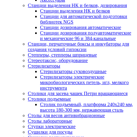
Станции выделения НК и белков, дозирования
Станции выделения НК и белков
Станции для автоматической подготовки
библиотек NGS
Станции дозирования автоматические
Станции дозирования полуавтоматические
и механические 96 и 384-канальные
Станции, перчаточные боксы и инкубаторы для
создания условий гипоксии
Степперы, степперы шприцевые
Стереотаксис, оборудование
Стерилизаторы
Стерилизаторы суховоздушные
Стерилизаторы электрические
микробиологических петель, игл, мелкого
инструмента
Столики для засева чашек Петри вращающиеся
Столики подъемные
Столик подъемный, платформа 240х240 мм,
высота 180-300 мм, нержавеющая сталь
Столы для весов антивибрационные
Столы лабораторные
Ступки электрические
Сушилки для посуды