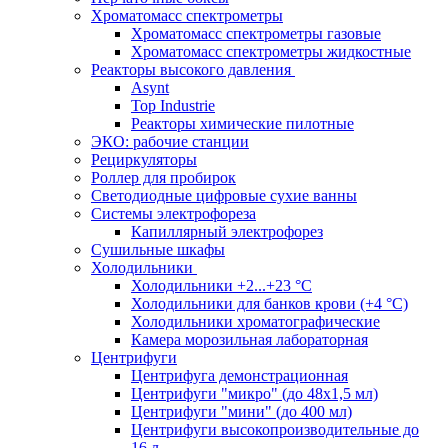
Хроматомасс спектрометры
Хроматомасс спектрометры газовые
Хроматомасс спектрометры жидкостные
Реакторы высокого давления
Asynt
Top Industrie
Реакторы химические пилотные
ЭКО: рабочие станции
Рециркуляторы
Роллер для пробирок
Светодиодные цифровые сухие ванны
Системы электрофореза
Капиллярный электрофорез
Сушильные шкафы
Холодильники
Холодильники +2...+23 °С
Холодильники для банков крови (+4 °С)
Холодильники хроматографические
Камера морозильная лабораторная
Центрифуги
Центрифуга демонстрационная
Центрифуги "микро" (до 48x1,5 мл)
Центрифуги "мини" (до 400 мл)
Центрифуги высокопроизводительные до
16 л