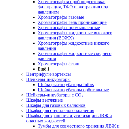
Хроматография пробоподготовка:
фильтрация, ТФЭ и экстракция под
давлением
Хроматографы газовые
Хроматографы гель-проникающие
Хроматографы промышленные
Хроматографы жидкостные высокого
давления (ВЭЖХ)
Хроматографы жидкостные низкого
давления
Хроматографы жидкостные среднего
давления
Хроматографы флэш
Ещё 1
Центрифуги-вортексы
Шейкеры-инкубаторы
Шейкеры-инкубаторы Infors
Шейкеры-инкубаторы орбитальные
Шейкеры-инкубаторы с CО₂
Шкафы вытяжные
Шкафы для газовых баллонов
Шкафы для стерильного хранения
Шкафы для хранения и утилизации ЛВЖ и
опасных жидкостей
Тумбы для совместного хранения ЛВЖ и