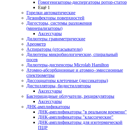
Гомогенизаторы-диспергаторы ротор-статор
Ещё 1
Горелки автоматические
Дезинфекторы поверхностей
Дигесторы, системы разложения
(минерализаторы)
Аксессуары
Дилютеры гравиметрические
Ареометр
Аспираторы (отсасыватели)
Дилютеры микробиологические, спиральный
посев
Дилютеры-диспенсеры Microlab Hamilton
Атомно-абсорбционные и атомно–эмиссионные
спектрометры
Диссоциаторы клеточные (диссикаторы)
Дистилляторы, бидистилляторы
Аксессуары
Бактерицидные облучатели, рециркуляторы
Аксессуары
ДНК-амплификаторы
ДНК-амплификаторы "в реальном времени"
ДНК-амплификаторы "классические"
ДНК-амплификаторы для изотермической
ПЦР