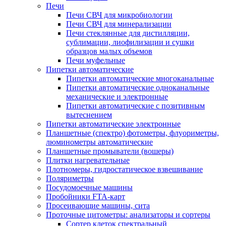
Печи
Печи СВЧ для микробиологии
Печи СВЧ для минерализации
Печи стеклянные для дистилляции,
сублимации, лиофилизации и сушки
образцов малых объемов
Печи муфельные
Пипетки автоматические
Пипетки автоматические многоканальные
Пипетки автоматические одноканальные
механические и электронные
Пипетки автоматические с позитивным
вытеснением
Пипетки автоматические электронные
Планшетные (спектро) фотометры, флуориметры,
люминометры автоматические
Планшетные промыватели (вошеры)
Плитки нагревательные
Плотномеры, гидростатическое взвешивание
Поляриметры
Посудомоечные машины
Пробойники FTA-карт
Просеивающие машины, сита
Проточные цитометры: анализаторы и сортеры
Сортер клеток спектральный