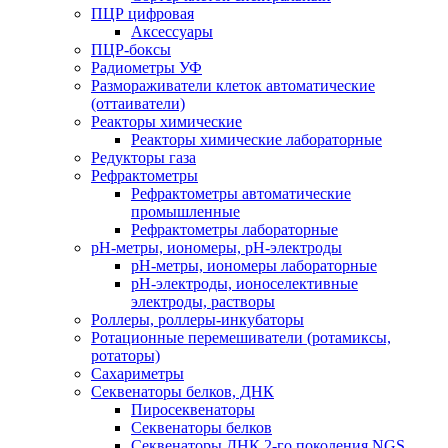
ПЦР цифровая
Аксессуары
ПЦР-боксы
Радиометры УФ
Размораживатели клеток автоматические
(оттаиватели)
Реакторы химические
Реакторы химические лабораторные
Редукторы газа
Рефрактометры
Рефрактометры автоматические
промышленные
Рефрактометры лабораторные
рН-метры, иономеры, рН-электроды
рН-метры, иономеры лабораторные
рН-электроды, ионоселективные
электроды, растворы
Роллеры, роллеры-инкубаторы
Ротационные перемешиватели (ротамиксы,
ротаторы)
Сахариметры
Секвенаторы белков, ДНК
Пиросеквенаторы
Секвенаторы белков
Секвенаторы ДНК 2-го поколения NGS