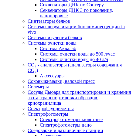
Секвенаторы ДНК по Сэнгеру
Секвенаторы ДНК 3-го поколения,
нанопоровые
Синтезаторы белков
Системы визуализации биолюминесценции in
vivo
Системы изучения белков
Системы очистки воды
Система Аквалаб
Системы очистки воды до 500 л/час
Системы очистки воды до 40 л/ч
СО₂ - анализаторы (анализаторы содержания
СО₂)
Аксессуары
Соковыжималки, валовой пресс
Солемеры
Сосуды Дьюара для транспортировки и хранения
азота, транспортировки образцов,
криохранилища
Спектрофлуориметры
Спектрофотометры
Спектрофотометры кюветные
Спектрофотометры нано
Средоварки и разливочные станции
Аксессуары