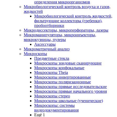
определения микроорганизмов
Микробиологический контроль воздуха и газов,
жидкостей
Микробиологический контроль жидкостей,
фильтрующие коллекторы (гребенки),
пробоотборники
Микродиссекторы, микроперфораторы, лазеры
Микроманипуляторы, микроинъекторы,
микрокузницы, пулеры
Аксессуары
Микроматричный анализ
Микроскопы
Предметные стекла
Микроскопы зондовые сканирующие
Микроскопы конфокальные
Микроскопы Theia
Микроскопы инвертированные
Микроскопы поляризационные
Микроскопы прямые исследовательские
Микроскопы прямые начального уровня
Микроскопы стерео
Микроскопы школьные (ученические)
Микроскопы: системы
видеодокументирования
Ещё 1