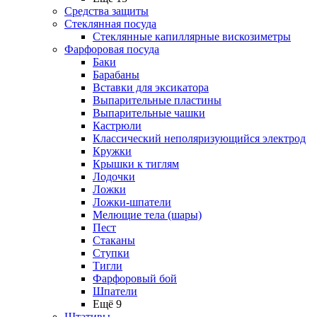
Средства защиты
Стеклянная посуда
Стеклянные капиллярные вискозиметры
Фарфоровая посуда
Баки
Барабаны
Вставки для эксикатора
Выпарительные пластины
Выпарительные чашки
Кастрюли
Классический неполяризующийся электрод
Кружки
Крышки к тиглям
Лодочки
Ложки
Ложки-шпатели
Мелющие тела (шары)
Пест
Стаканы
Ступки
Тигли
Фарфоровый бой
Шпатели
Ещё 9
Штативы