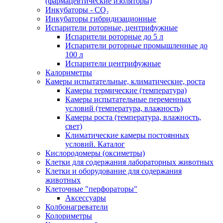
(фармацевтические изоляторы)
Инкубаторы - CO₂
Инкубаторы гибридизационные
Испарители роторные, центрифужные
Испарители роторные до 5 л
Испарители роторные промышленные до
100 л
Испарители центрифужные
Калориметры
Камеры испытательные, климатические, роста
Камеры термические (температура)
Камеры испытательные переменных
условий (температура, влажность)
Камеры роста (температура, влажность,
свет)
Климатические камеры постоянных
условий. Каталог
Кислородомеры (оксиметры)
Клетки для содержания лабораторных животных
Клетки и оборудование для содержания
животных
Клеточные "перфораторы"
Аксессуары
Колбонагреватели
Колориметры