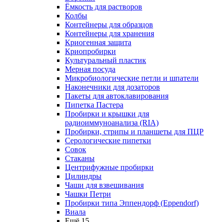
Ёмкость для растворов
Колбы
Контейнеры для образцов
Контейнеры для хранения
Криогенная защита
Криопробирки
Культуральный пластик
Мерная посуда
Микробиологические петли и шпатели
Наконечники для дозаторов
Пакеты для автоклавирования
Пипетка Пастера
Пробирки и крышки для
радиоиммуноанализа (RIA)
Пробирки, стрипы и планшеты для ПЦР
Серологические пипетки
Совок
Стаканы
Центрифужные пробирки
Цилиндры
Чаши для взвешивания
Чашки Петри
Пробирки типа Эппендорф (Eppendorf)
Виала
Ещё 15