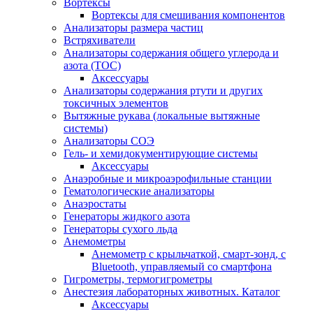
Вортексы
Вортексы для смешивания компонентов
Анализаторы размера частиц
Встряхиватели
Анализаторы содержания общего углерода и
азота (ТОС)
Аксессуары
Анализаторы содержания ртути и других
токсичных элементов
Вытяжные рукава (локальные вытяжные
системы)
Анализаторы СОЭ
Гель- и хемидокументирующие системы
Аксессуары
Анаэробные и микроаэрофильные станции
Гематологические анализаторы
Анаэростаты
Генераторы жидкого азота
Генераторы сухого льда
Анемометры
Анемометр с крыльчаткой, смарт-зонд, с
Bluetooth, управляемый со смартфона
Гигрометры, термогигрометры
Анестезия лабораторных животных. Каталог
Аксессуары