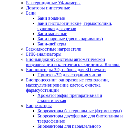
Бактерицидные УФ-камеры
Дозаторы пипеточные
Бани
Бани водяные
Бани гистологические, термостолики,
сушилки для срезов
Бани масляные
Бани паровые (для выпаривания)
Бани-шейкеры
Безжидкостные нагреватели
БИК-анализаторы
Биоимиджинг: системы автоматической
визуализации и клеточного скрининга. Каталог
Биопринтеры 3D, наборы для 3D печати
Принтер-3D для создания чипов
Биопроцессинг: одноразовые технологии,
масскультивирование клеток, очистка
фармсубстанций
Хроматография препаративная и
аналитическая
Биореакторы
Биореакторы бактериальные (ферментеры)
Биореакторы двухфазные для биотоплива и
твердофазные
Биореакторы для параллельного