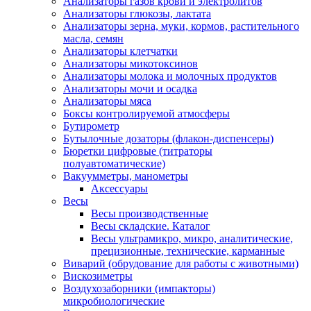
Анализаторы газов крови и электролитов
Анализаторы глюкозы, лактата
Анализаторы зерна, муки, кормов, растительного
масла, семян
Анализаторы клетчатки
Анализаторы микотоксинов
Анализаторы молока и молочных продуктов
Анализаторы мочи и осадка
Анализаторы мяса
Боксы контролируемой атмосферы
Бутирометр
Бутылочные дозаторы (флакон-диспенсеры)
Бюретки цифровые (титраторы
полуавтоматические)
Вакуумметры, манометры
Аксессуары
Весы
Весы производственные
Весы складские. Каталог
Весы ультрамикро, микро, аналитические,
прецизионные, технические, карманные
Виварий (обрудование для работы с животными)
Вискозиметры
Воздухозаборники (импакторы)
микробиологические