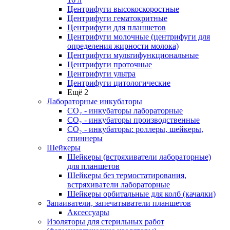
Центрифуги высокоскоростные
Центрифуги гематокритные
Центрифуги для планшетов
Центрифуги молочные (центрифуги для
определения жирности молока)
Центрифуги мультифункциональные
Центрифуги проточные
Центрифуги ультра
Центрифуги цитологические
Ещё 2
Лабораторные инкубаторы
СО₂ - инкубаторы лабораторные
СО₂ - инкубаторы производственные
СО₂ - инкубаторы: роллеры, шейкеры,
спиннеры
Шейкеры
Шейкеры (встряхиватели лабораторные)
для планшетов
Шейкеры без термостатирования,
встряхиватели лабораторные
Шейкеры орбитальные для колб (качалки)
Запаиватели, запечатыватели планшетов
Аксессуары
Изоляторы для стерильных работ