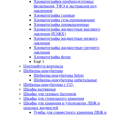
Хроматография пробоподготовка:
фильтрация, ТФЭ и экстракция под
давлением
Хроматографы газовые
Хроматографы гель-проникающие
Хроматографы промышленные
Хроматографы жидкостные высокого
давления (ВЭЖХ)
Хроматографы жидкостные низкого
давления
Хроматографы жидкостные среднего
давления
Хроматографы флэш
Ещё 1
Центрифуги-вортексы
Шейкеры-инкубаторы
Шейкеры-инкубаторы Infors
Шейкеры-инкубаторы орбитальные
Шейкеры-инкубаторы с CО₂
Шкафы вытяжные
Шкафы для газовых баллонов
Шкафы для стерильного хранения
Шкафы для хранения и утилизации ЛВЖ и
опасных жидкостей
Тумбы для совместного хранения ЛВЖ и