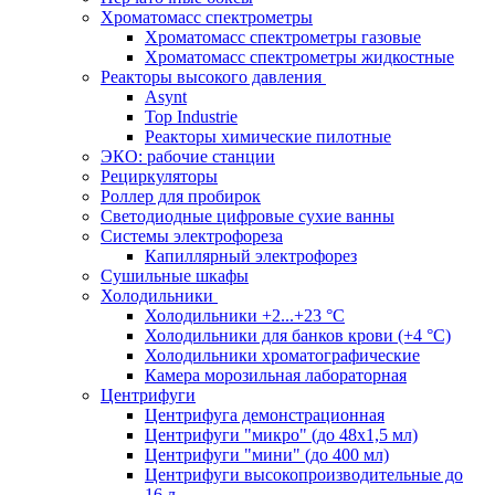
Хроматомасс спектрометры
Хроматомасс спектрометры газовые
Хроматомасс спектрометры жидкостные
Реакторы высокого давления
Asynt
Top Industrie
Реакторы химические пилотные
ЭКО: рабочие станции
Рециркуляторы
Роллер для пробирок
Светодиодные цифровые сухие ванны
Системы электрофореза
Капиллярный электрофорез
Сушильные шкафы
Холодильники
Холодильники +2...+23 °С
Холодильники для банков крови (+4 °С)
Холодильники хроматографические
Камера морозильная лабораторная
Центрифуги
Центрифуга демонстрационная
Центрифуги "микро" (до 48x1,5 мл)
Центрифуги "мини" (до 400 мл)
Центрифуги высокопроизводительные до
16 л