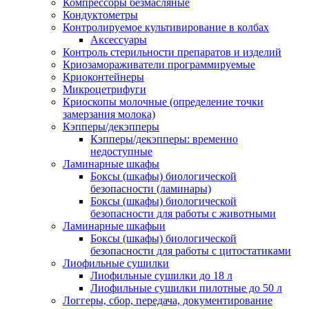
Компрессоры безмасляные
Кондуктометры
Контролируемое культивирование в колбах
Аксессуары
Контроль стерильности препаратов и изделий
Криозамораживатели программируемые
Криоконтейнеры
Микроцетрифуги
Криоскопы молочные (определение точки
замерзания молока)
Кэпперы/декэпперы
Кэпперы/декэпперы: временно
недоступные
Ламинарные шкафы
Боксы (шкафы) биологической
безопасности (ламинары)
Боксы (шкафы) биологической
безопасности для работы с животными
Ламинарные шкафыи
Боксы (шкафы) биологической
безопасности для работы с цитостатиками
Лиофильные сушилки
Лиофильные сушилки до 18 л
Лиофильные сушилки пилотные до 50 л
Логгеры, сбор, передача, документирование