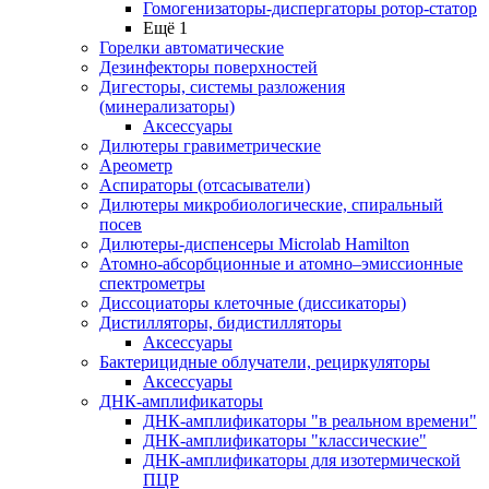
Гомогенизаторы-диспергаторы ротор-статор
Ещё 1
Горелки автоматические
Дезинфекторы поверхностей
Дигесторы, системы разложения
(минерализаторы)
Аксессуары
Дилютеры гравиметрические
Ареометр
Аспираторы (отсасыватели)
Дилютеры микробиологические, спиральный
посев
Дилютеры-диспенсеры Microlab Hamilton
Атомно-абсорбционные и атомно–эмиссионные
спектрометры
Диссоциаторы клеточные (диссикаторы)
Дистилляторы, бидистилляторы
Аксессуары
Бактерицидные облучатели, рециркуляторы
Аксессуары
ДНК-амплификаторы
ДНК-амплификаторы "в реальном времени"
ДНК-амплификаторы "классические"
ДНК-амплификаторы для изотермической
ПЦР