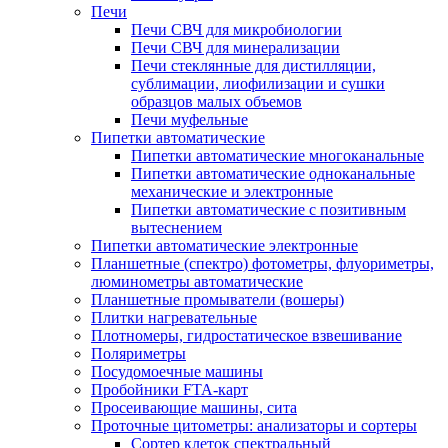
Печи
Печи СВЧ для микробиологии
Печи СВЧ для минерализации
Печи стеклянные для дистилляции,
сублимации, лиофилизации и сушки
образцов малых объемов
Печи муфельные
Пипетки автоматические
Пипетки автоматические многоканальные
Пипетки автоматические одноканальные
механические и электронные
Пипетки автоматические с позитивным
вытеснением
Пипетки автоматические электронные
Планшетные (спектро) фотометры, флуориметры,
люминометры автоматические
Планшетные промыватели (вошеры)
Плитки нагревательные
Плотномеры, гидростатическое взвешивание
Поляриметры
Посудомоечные машины
Пробойники FTA-карт
Просеивающие машины, сита
Проточные цитометры: анализаторы и сортеры
Сортер клеток спектральный