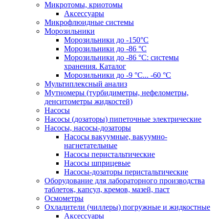
Микротомы, криотомы
Аксессуары
Микрофлюидные системы
Морозильники
Морозильники до -150°С
Морозильники до -86 °C
Морозильники до -86 °C: системы
хранения. Каталог
Морозильники до -9 °C... -60 °C
Мультиплексный анализ
Мутномеры (турбидиметры, нефелометры,
денситометры жидкостей)
Насосы
Насосы (дозаторы) пипеточные электрические
Насосы, насосы-дозаторы
Насосы вакуумные, вакуумно-
нагнетательные
Насосы перистальтические
Насосы шприцевые
Насосы-дозаторы перистальтические
Оборудование для лабораторного производства
таблеток, капсул, кремов, мазей, паст
Осмометры
Охладители (чиллеры) погружные и жидкостные
Аксессуары