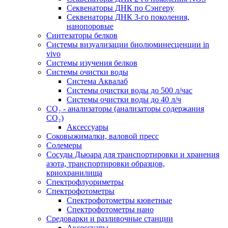
Секвенаторы ДНК по Сэнгеру
Секвенаторы ДНК 3-го поколения,
нанопоровые
Синтезаторы белков
Системы визуализации биолюминесценции in
vivo
Системы изучения белков
Системы очистки воды
Система Аквалаб
Системы очистки воды до 500 л/час
Системы очистки воды до 40 л/ч
СО₂ - анализаторы (анализаторы содержания
СО₂)
Аксессуары
Соковыжималки, валовой пресс
Солемеры
Сосуды Дьюара для транспортировки и хранения
азота, транспортировки образцов,
криохранилища
Спектрофлуориметры
Спектрофотометры
Спектрофотометры кюветные
Спектрофотометры нано
Средоварки и разливочные станции
Аксессуары