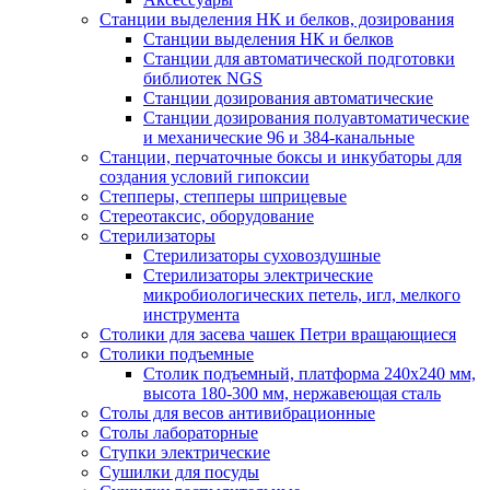
Станции выделения НК и белков, дозирования
Станции выделения НК и белков
Станции для автоматической подготовки
библиотек NGS
Станции дозирования автоматические
Станции дозирования полуавтоматические
и механические 96 и 384-канальные
Станции, перчаточные боксы и инкубаторы для
создания условий гипоксии
Степперы, степперы шприцевые
Стереотаксис, оборудование
Стерилизаторы
Стерилизаторы суховоздушные
Стерилизаторы электрические
микробиологических петель, игл, мелкого
инструмента
Столики для засева чашек Петри вращающиеся
Столики подъемные
Столик подъемный, платформа 240х240 мм,
высота 180-300 мм, нержавеющая сталь
Столы для весов антивибрационные
Столы лабораторные
Ступки электрические
Сушилки для посуды