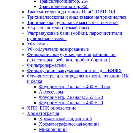
Трансиллюминатор, 254
Трансиллюминатор, 365
Трансмиттеры и датчики рН, рО, ОВП, ОД
Трихинеллоскопы и анализ мяса на трихинеллез
Тройные квадрупольные масс-спектрометры
УЗ-распылители (атомайзеры)
Ультразвуковые бани (мойки), пароочистители,
сушильные камеры
УФ-лампы
УФ-облучатели дозированные
Фильтрация вакуумная для микробиологии
(коллекторы/гребенки, пробоотборники)
Фильтродержатели
Фильтрующие вакуумные системы для ВЭЖХ
Флуориметры для определения концентрации НК
и белка
Флуориметр, 2 канала: 460 ± 20 нм
Аксессуары
Флуориметр, 2 канала: 365 ± 20
Флуориметр, 2 канала: 460 ± 20
ХПК, БПК определение
Хроматография
Хроматограф жидкостной
Хроматографическая колонка
Микрошприц