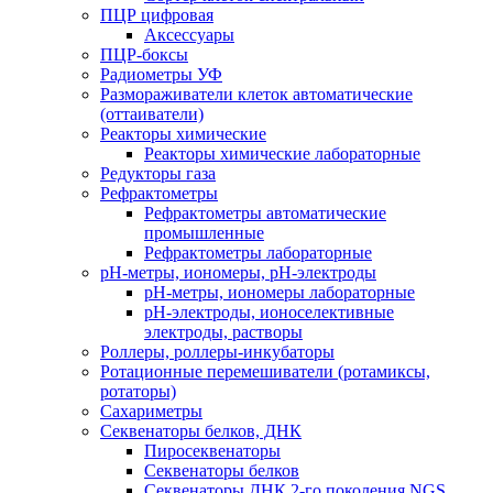
ПЦР цифровая
Аксессуары
ПЦР-боксы
Радиометры УФ
Размораживатели клеток автоматические
(оттаиватели)
Реакторы химические
Реакторы химические лабораторные
Редукторы газа
Рефрактометры
Рефрактометры автоматические
промышленные
Рефрактометры лабораторные
рН-метры, иономеры, рН-электроды
рН-метры, иономеры лабораторные
рН-электроды, ионоселективные
электроды, растворы
Роллеры, роллеры-инкубаторы
Ротационные перемешиватели (ротамиксы,
ротаторы)
Сахариметры
Секвенаторы белков, ДНК
Пиросеквенаторы
Секвенаторы белков
Секвенаторы ДНК 2-го поколения NGS