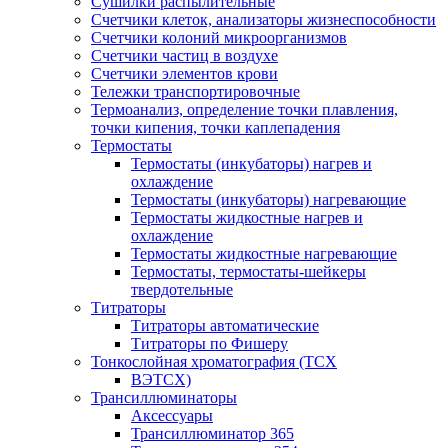
Сушилки распылительные
Счетчики клеток, анализаторы жизнеспособности
Счетчики колоний микроорганизмов
Счетчики частиц в воздухе
Счетчики элементов крови
Тележки транспортировочные
Термоанализ, определение точки плавления,
точки кипения, точки каплепадения
Термостаты
Термостаты (инкубаторы) нагрев и
охлаждение
Термостаты (инкубаторы) нагревающие
Термостаты жидкостные нагрев и
охлаждение
Термостаты жидкостные нагревающие
Термостаты, термостаты-шейкеры
твердотельные
Титраторы
Титраторы автоматические
Титраторы по Фишеру
Тонкослойная хроматография (ТСХ
ВЭТСХ)
Трансиллюминаторы
Аксессуары
Трансиллюминатор 365