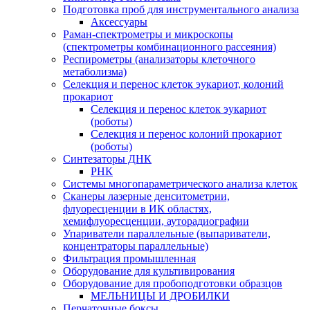
Подготовка проб для инструментального анализа
Аксессуары
Раман-спектрометры и микроскопы
(спектрометры комбинационного рассеяния)
Респирометры (анализаторы клеточного
метаболизма)
Селекция и перенос клеток эукариот, колоний
прокариот
Селекция и перенос клеток эукариот
(роботы)
Селекция и перенос колоний прокариот
(роботы)
Синтезаторы ДНК
РНК
Системы многопараметрического анализа клеток
Сканеры лазерные денситометрии,
флуоресценции в ИК областях,
хемифлуоресценции, ауторадиографии
Упариватели параллельные (выпариватели,
концентраторы параллельные)
Фильтрация промышленная
Оборудование для культивирования
Оборудование для пробоподготовки образцов
МЕЛЬНИЦЫ И ДРОБИЛКИ
Перчаточные боксы