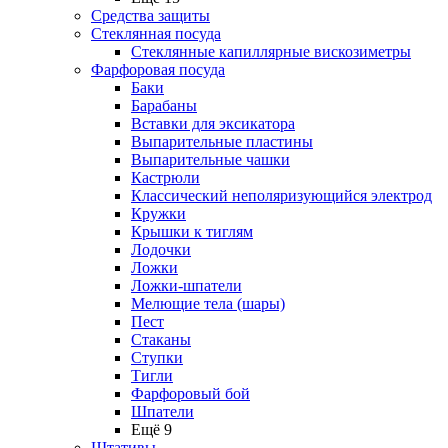
Средства защиты
Стеклянная посуда
Стеклянные капиллярные вискозиметры
Фарфоровая посуда
Баки
Барабаны
Вставки для эксикатора
Выпарительные пластины
Выпарительные чашки
Кастрюли
Классический неполяризующийся электрод
Кружки
Крышки к тиглям
Лодочки
Ложки
Ложки-шпатели
Мелющие тела (шары)
Пест
Стаканы
Ступки
Тигли
Фарфоровый бой
Шпатели
Ещё 9
Штативы