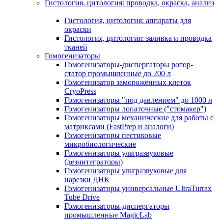
Гистология, цитология: проводка, окраска, анализ
Гистология, цитология: аппараты для
окраски
Гистология, цитология: заливка и проводка
тканей
Гомогенизаторы
Гомогенизаторы-диспергаторы ротор-
статор промышленные до 200 л
Гомогенизатор замороженных клеток
CryoPress
Гомогенизаторы "под давлением" до 1000 л
Гомогенизаторы лопаточные ("стомакер")
Гомогенизаторы механические для работы с
матриксами (FastPrep и аналоги)
Гомогенизаторы пестиковые
микробиологические
Гомогенизаторы ультразвуковые
(дезинтеграторы)
Гомогенизаторы ультразвуковые для
нарезки ДНК
Гомогенизаторы универсальные UltraTurrax
Tube Drive
Гомогенизаторы-диспергаторы
промышленные MagicLab