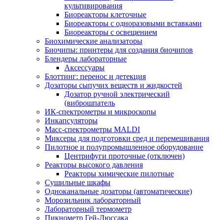
культивирования
Биореакторы клеточные
Биореакторы с одноразовыми вставками
Биореакторы с освещением
Биохимические анализаторы
Биочипы: принтеры для создания биочипов
Блендеры лабораторные
Аксессуары
Блоттинг: перенос и детекция
Дозаторы сыпучих веществ и жидкостей
Дозатор ручной электрический
(виброшпатель
ИК-спектрометры и микроскопы
Инкапсуляторы
Масс-спектрометры MALDI
Миксеры для подготовки сред и перемешивания
Пилотное и полупромышленное оборудование
Центрифуги проточные (отключен)
Реакторы высокого давления
Реакторы химические пилотные
Сушильные шкафы
Одноканальные дозаторы (автоматические)
Морозильник лабораторный
Лабораторный термометр
Пикнометр Гей-Люссака