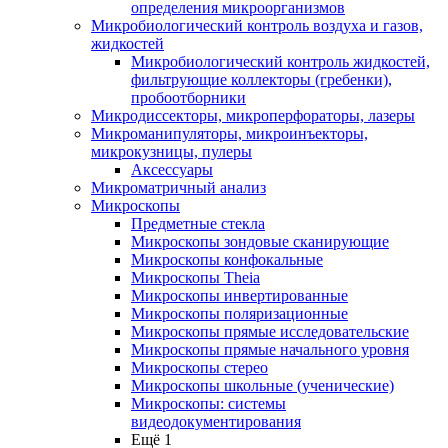
определения микроорганизмов
Микробиологический контроль воздуха и газов,
жидкостей
Микробиологический контроль жидкостей,
фильтрующие коллекторы (гребенки),
пробоотборники
Микродиссекторы, микроперфораторы, лазеры
Микроманипуляторы, микроинъекторы,
микрокузницы, пулеры
Аксессуары
Микроматричный анализ
Микроскопы
Предметные стекла
Микроскопы зондовые сканирующие
Микроскопы конфокальные
Микроскопы Theia
Микроскопы инвертированные
Микроскопы поляризационные
Микроскопы прямые исследовательские
Микроскопы прямые начального уровня
Микроскопы стерео
Микроскопы школьные (ученические)
Микроскопы: системы
видеодокументирования
Ещё 1