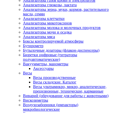
Анализаторы газов крови и электролитов
Анализаторы глюкозы, лактата
Анализаторы зерна, муки, кормов, растительного
масла, семян
Анализаторы клетчатки
Анализаторы микотоксинов
Анализаторы молока и молочных продуктов
Анализаторы мочи и осадка
Анализаторы мяса
Боксы контролируемой атмосферы
Бутирометр
Бутылочные дозаторы (флакон-диспенсеры)
Бюретки цифровые (титраторы
полуавтоматические)
Вакуумметры, манометры
Аксессуары
Весы
Весы производственные
Весы складские. Каталог
Весы ультрамикро, микро, аналитические,
прецизионные, технические, карманные
Виварий (обрудование для работы с животными)
Вискозиметры
Воздухозаборники (импакторы)
микробиологические