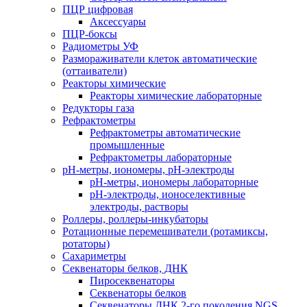
ПЦР цифровая
Аксессуары
ПЦР-боксы
Радиометры УФ
Размораживатели клеток автоматические
(оттаиватели)
Реакторы химические
Реакторы химические лабораторные
Редукторы газа
Рефрактометры
Рефрактометры автоматические
промышленные
Рефрактометры лабораторные
рН-метры, иономеры, рН-электроды
рН-метры, иономеры лабораторные
рН-электроды, ионоселективные
электроды, растворы
Роллеры, роллеры-инкубаторы
Ротационные перемешиватели (ротамиксы,
ротаторы)
Сахариметры
Секвенаторы белков, ДНК
Пиросеквенаторы
Секвенаторы белков
Секвенаторы ДНК 2-го поколения NGS