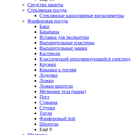
Средства защиты
Стеклянная посуда
Стеклянные капиллярные вискозиметры
Фарфоровая посуда
Баки
Барабаны
Вставки для эксикатора
Выпарительные пластины
Выпарительные чашки
Кастрюли
Классический неполяризующийся электрод
Кружки
Крышки к тиглям
Лодочки
Ложки
Ложки-шпатели
Мелющие тела (шары)
Пест
Стаканы
Ступки
Тигли
Фарфоровый бой
Шпатели
Ещё 9
Штативы