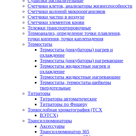
Сушилки распылительные
Счетчики клеток, анализаторы жизнеспособности
Счетчики колоний микроорганизмов
Счетчики частиц в воздухе
Счетчики элементов крови
Тележки транспортировочные
Термоанализ, определение точки плавления,
точки кипения, точки каплепадения
Термостаты
Термостаты (инкубаторы) нагрев и
охлаждение
Термостаты (инкубаторы) нагревающие
Термостаты жидкостные нагрев и
охлаждение
Термостаты жидкостные нагревающие
Термостаты, термостаты-шейкеры
твердотельные
Титраторы
Титраторы автоматические
Титраторы по Фишеру
Тонкослойная хроматография (ТСХ
ВЭТСХ)
Трансиллюминаторы
Аксессуары
Трансиллюминатор 365