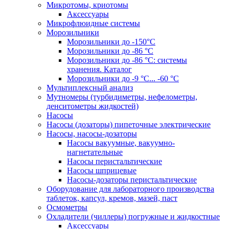
Микротомы, криотомы
Аксессуары
Микрофлюидные системы
Морозильники
Морозильники до -150°С
Морозильники до -86 °C
Морозильники до -86 °C: системы
хранения. Каталог
Морозильники до -9 °C... -60 °C
Мультиплексный анализ
Мутномеры (турбидиметры, нефелометры,
денситометры жидкостей)
Насосы
Насосы (дозаторы) пипеточные электрические
Насосы, насосы-дозаторы
Насосы вакуумные, вакуумно-
нагнетательные
Насосы перистальтические
Насосы шприцевые
Насосы-дозаторы перистальтические
Оборудование для лабораторного производства
таблеток, капсул, кремов, мазей, паст
Осмометры
Охладители (чиллеры) погружные и жидкостные
Аксессуары