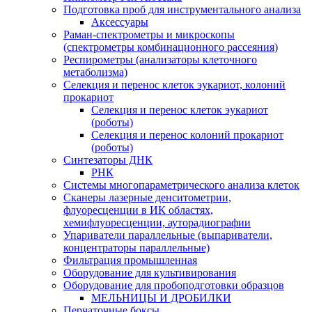
Подготовка проб для инструментального анализа
Аксессуары
Раман-спектрометры и микроскопы
(спектрометры комбинационного рассеяния)
Респирометры (анализаторы клеточного
метаболизма)
Селекция и перенос клеток эукариот, колоний
прокариот
Селекция и перенос клеток эукариот
(роботы)
Селекция и перенос колоний прокариот
(роботы)
Синтезаторы ДНК
РНК
Системы многопараметрического анализа клеток
Сканеры лазерные денситометрии,
флуоресценции в ИК областях,
хемифлуоресценции, ауторадиографии
Упариватели параллельные (выпариватели,
концентраторы параллельные)
Фильтрация промышленная
Оборудование для культивирования
Оборудование для пробоподготовки образцов
МЕЛЬНИЦЫ И ДРОБИЛКИ
Перчаточные боксы