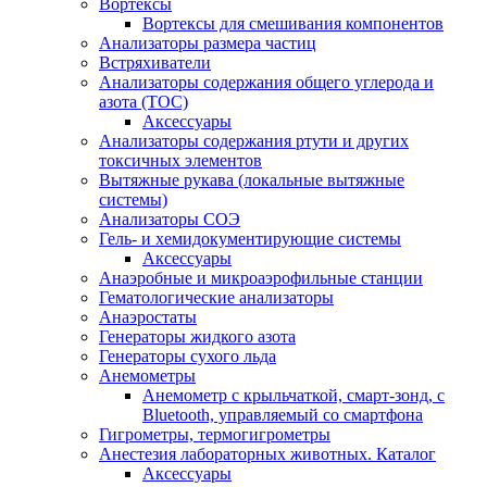
Вортексы
Вортексы для смешивания компонентов
Анализаторы размера частиц
Встряхиватели
Анализаторы содержания общего углерода и
азота (ТОС)
Аксессуары
Анализаторы содержания ртути и других
токсичных элементов
Вытяжные рукава (локальные вытяжные
системы)
Анализаторы СОЭ
Гель- и хемидокументирующие системы
Аксессуары
Анаэробные и микроаэрофильные станции
Гематологические анализаторы
Анаэростаты
Генераторы жидкого азота
Генераторы сухого льда
Анемометры
Анемометр с крыльчаткой, смарт-зонд, с
Bluetooth, управляемый со смартфона
Гигрометры, термогигрометры
Анестезия лабораторных животных. Каталог
Аксессуары