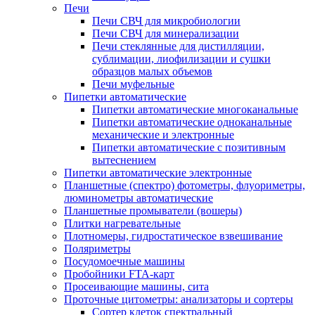
Печи
Печи СВЧ для микробиологии
Печи СВЧ для минерализации
Печи стеклянные для дистилляции,
сублимации, лиофилизации и сушки
образцов малых объемов
Печи муфельные
Пипетки автоматические
Пипетки автоматические многоканальные
Пипетки автоматические одноканальные
механические и электронные
Пипетки автоматические с позитивным
вытеснением
Пипетки автоматические электронные
Планшетные (спектро) фотометры, флуориметры,
люминометры автоматические
Планшетные промыватели (вошеры)
Плитки нагревательные
Плотномеры, гидростатическое взвешивание
Поляриметры
Посудомоечные машины
Пробойники FTA-карт
Просеивающие машины, сита
Проточные цитометры: анализаторы и сортеры
Сортер клеток спектральный