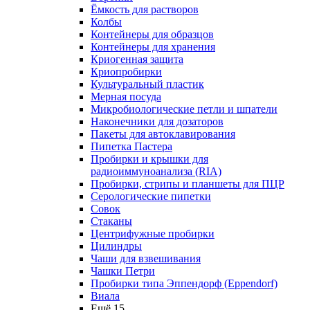
Ёмкость для растворов
Колбы
Контейнеры для образцов
Контейнеры для хранения
Криогенная защита
Криопробирки
Культуральный пластик
Мерная посуда
Микробиологические петли и шпатели
Наконечники для дозаторов
Пакеты для автоклавирования
Пипетка Пастера
Пробирки и крышки для
радиоиммуноанализа (RIA)
Пробирки, стрипы и планшеты для ПЦР
Серологические пипетки
Совок
Стаканы
Центрифужные пробирки
Цилиндры
Чаши для взвешивания
Чашки Петри
Пробирки типа Эппендорф (Eppendorf)
Виала
Ещё 15