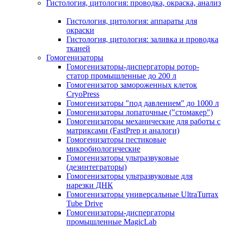
Гистология, цитология: проводка, окраска, анализ
Гистология, цитология: аппараты для
окраски
Гистология, цитология: заливка и проводка
тканей
Гомогенизаторы
Гомогенизаторы-диспергаторы ротор-
статор промышленные до 200 л
Гомогенизатор замороженных клеток
CryoPress
Гомогенизаторы "под давлением" до 1000 л
Гомогенизаторы лопаточные ("стомакер")
Гомогенизаторы механические для работы с
матриксами (FastPrep и аналоги)
Гомогенизаторы пестиковые
микробиологические
Гомогенизаторы ультразвуковые
(дезинтеграторы)
Гомогенизаторы ультразвуковые для
нарезки ДНК
Гомогенизаторы универсальные UltraTurrax
Tube Drive
Гомогенизаторы-диспергаторы
промышленные MagicLab