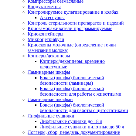
Компрессоры безмасляные
Кондуктометры
Контролируемое культивирование в колбах
Аксессуары
Контроль стерильности препаратов и изделий
Криозамораживатели программируемые
Криоконтейнеры
Микроцетрифуги
Криоскопы молочные (определение точки
замерзания молока)
Кэпперы/декэпперы
Кэпперы/декэпперы: временно
недоступные
Ламинарные шкафы
Боксы (шкафы) биологической
безопасности (ламинары)
Боксы (шкафы) биологической
безопасности для работы с животными
Ламинарные шкафыи
Боксы (шкафы) биологической
безопасности для работы с цитостатиками
Лиофильные сушилки
Лиофильные сушилки до 18 л
Лиофильные сушилки пилотные до 50 л
Логгеры, сбор, передача, документирование