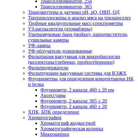
Трансиллюминатор, 254
Трансиллюминатор, 365
Трансмиттеры и датчики рН, рО, ОВП, ОД
Трихинеллоскопы и анализ мяса на трихинеллез
Тройные квадрупольные масс-спектрометры
УЗ-распылители (атомайзеры)
Ультразвуковые бани (мойки), пароочистители,
сушильные камеры
УФ-лампы
УФ-облучатели дозированные
Фильтрация вакуумная для микробиологии
(коллекторы/гребенки, пробоотборники)
Фильтродержатели
Фильтрующие вакуумные системы для ВЭЖХ
Флуориметры для определения концентрации НК
и белка
Флуориметр, 2 канала: 460 ± 20 нм
Аксессуары
Флуориметр, 2 канала: 365 ± 20
Флуориметр, 2 канала: 460 ± 20
ХПК, БПК определение
Хроматография
Хроматограф жидкостной
Хроматографическая колонка
Микрошприц