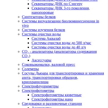
Секвенаторы ДНК по Сэнгеру
Секвенаторы ДНК 3-го поколения,
нанопоровые
Синтезаторы белков
Системы визуализации биолюминесценции in
vivo
Системы изучения белков
Системы очистки воды
Система Аквалаб
Системы очистки воды до 500 л/час
Системы очистки воды до 40 л/ч
СО₂ - анализаторы (анализаторы содержания
СО₂)
Аксессуары
Соковыжималки, валовой пресс
Солемеры
Сосуды Дьюара для транспортировки и хранения
азота, транспортировки образцов,
криохранилища
Спектрофлуориметры
Спектрофотометры
Спектрофотометры кюветные
Спектрофотометры нано
Средоварки и разливочные станции
Аксессуары