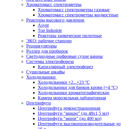
Хроматомасс спектрометры
Хроматомасс спектрометры газовые
Хроматомасс спектрометры жидкостные
Реакторы высокого давления
Asynt
Top Industrie
Реакторы химические пилотные
ЭКО: рабочие станции
Рециркуляторы
Роллер для пробирок
Светодиодные цифровые сухие ванны
Системы электрофореза
Капиллярный электрофорез
Сушильные шкафы
Холодильники
Холодильники +2...+23 °С
Холодильники для банков крови (+4 °С)
Холодильники хроматографические
Камера морозильная лабораторная
Центрифуги
Центрифуга демонстрационная
Центрифуги "микро" (до 48x1,5 мл)
Центрифуги "мини" (до 400 мл)
Центрифуги высокопроизводительные до
16 л