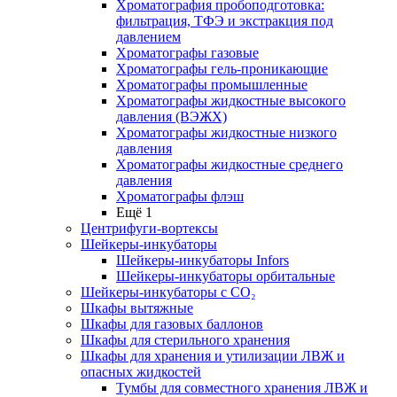
Хроматография пробоподготовка:
фильтрация, ТФЭ и экстракция под
давлением
Хроматографы газовые
Хроматографы гель-проникающие
Хроматографы промышленные
Хроматографы жидкостные высокого
давления (ВЭЖХ)
Хроматографы жидкостные низкого
давления
Хроматографы жидкостные среднего
давления
Хроматографы флэш
Ещё 1
Центрифуги-вортексы
Шейкеры-инкубаторы
Шейкеры-инкубаторы Infors
Шейкеры-инкубаторы орбитальные
Шейкеры-инкубаторы с CО₂
Шкафы вытяжные
Шкафы для газовых баллонов
Шкафы для стерильного хранения
Шкафы для хранения и утилизации ЛВЖ и
опасных жидкостей
Тумбы для совместного хранения ЛВЖ и