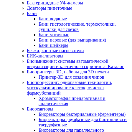
Бактерицидные УФ-камеры
Дозаторы пипеточные
Бани
Бани водяные
Бани гистологические, термостолики,
сушилки для срезов
Бани масляные
Бани паровые (для выпаривания)
Бани-шейкеры
Безжидкостные нагреватели
БИК-анализаторы
Биоимиджинг: системы автоматической
визуализации и клеточного скрининга. Каталог
Биопринтеры 3D, наборы для 3D печати
Принтер-3D для создания чипов
Биопроцессинг: одноразовые технологии,
масскультивирование клеток, очистка
фармсубстанций
Хроматография препаративная и
аналитическая
Биореакторы
Биореакторы бактериальные (ферментеры)
Биореакторы двухфазные для биотоплива и
твердофазные
Биореакторы для параллельного