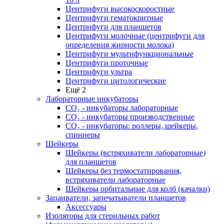
Центрифуги высокоскоростные
Центрифуги гематокритные
Центрифуги для планшетов
Центрифуги молочные (центрифуги для
определения жирности молока)
Центрифуги мультифункциональные
Центрифуги проточные
Центрифуги ультра
Центрифуги цитологические
Ещё 2
Лабораторные инкубаторы
СО₂ - инкубаторы лабораторные
СО₂ - инкубаторы производственные
СО₂ - инкубаторы: роллеры, шейкеры,
спиннеры
Шейкеры
Шейкеры (встряхиватели лабораторные)
для планшетов
Шейкеры без термостатирования,
встряхиватели лабораторные
Шейкеры орбитальные для колб (качалки)
Запаиватели, запечатыватели планшетов
Аксессуары
Изоляторы для стерильных работ