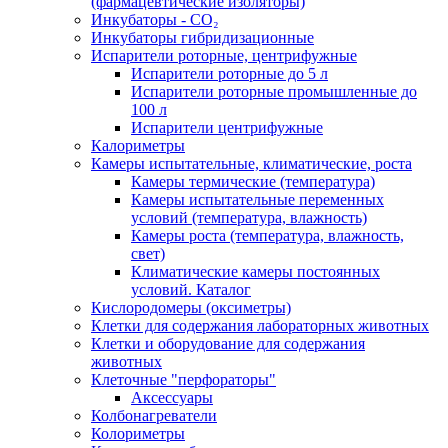
(фармацевтические изоляторы)
Инкубаторы - CO₂
Инкубаторы гибридизационные
Испарители роторные, центрифужные
Испарители роторные до 5 л
Испарители роторные промышленные до
100 л
Испарители центрифужные
Калориметры
Камеры испытательные, климатические, роста
Камеры термические (температура)
Камеры испытательные переменных
условий (температура, влажность)
Камеры роста (температура, влажность,
свет)
Климатические камеры постоянных
условий. Каталог
Кислородомеры (оксиметры)
Клетки для содержания лабораторных животных
Клетки и оборудование для содержания
животных
Клеточные "перфораторы"
Аксессуары
Колбонагреватели
Колориметры