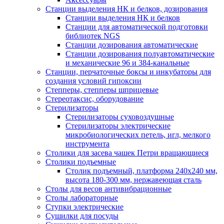
Станции выделения НК и белков, дозирования
Станции выделения НК и белков
Станции для автоматической подготовки
библиотек NGS
Станции дозирования автоматические
Станции дозирования полуавтоматические
и механические 96 и 384-канальные
Станции, перчаточные боксы и инкубаторы для
создания условий гипоксии
Степперы, степперы шприцевые
Стереотаксис, оборудование
Стерилизаторы
Стерилизаторы суховоздушные
Стерилизаторы электрические
микробиологических петель, игл, мелкого
инструмента
Столики для засева чашек Петри вращающиеся
Столики подъемные
Столик подъемный, платформа 240х240 мм,
высота 180-300 мм, нержавеющая сталь
Столы для весов антивибрационные
Столы лабораторные
Ступки электрические
Сушилки для посуды