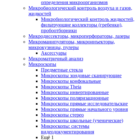
определения микроорганизмов
Микробиологический контроль воздуха и газов,
жидкостей
Микробиологический контроль жидкостей,
фильтрующие коллекторы (гребенки),
пробоотборники
Микродиссекторы, микроперфораторы, лазеры
Микроманипуляторы, микроинъекторы,
микрокузницы, пулеры
Аксессуары
Микроматричный анализ
Микроскопы
Предметные стекла
Микроскопы зондовые сканирующие
Микроскопы конфокальные
Микроскопы Theia
Микроскопы инвертированные
Микроскопы поляризационные
Микроскопы прямые исследовательские
Микроскопы прямые начального уровня
Микроскопы стерео
Микроскопы школьные (ученические)
Микроскопы: системы
видеодокументирования
Ещё 1