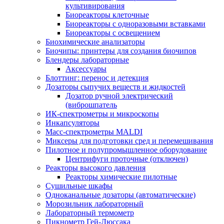
культивирования
Биореакторы клеточные
Биореакторы с одноразовыми вставками
Биореакторы с освещением
Биохимические анализаторы
Биочипы: принтеры для создания биочипов
Блендеры лабораторные
Аксессуары
Блоттинг: перенос и детекция
Дозаторы сыпучих веществ и жидкостей
Дозатор ручной электрический
(виброшпатель
ИК-спектрометры и микроскопы
Инкапсуляторы
Масс-спектрометры MALDI
Миксеры для подготовки сред и перемешивания
Пилотное и полупромышленное оборудование
Центрифуги проточные (отключен)
Реакторы высокого давления
Реакторы химические пилотные
Сушильные шкафы
Одноканальные дозаторы (автоматические)
Морозильник лабораторный
Лабораторный термометр
Пикнометр Гей-Люссака