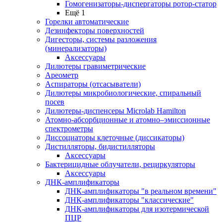
Гомогенизаторы-диспергаторы ротор-статор
Ещё 1
Горелки автоматические
Дезинфекторы поверхностей
Дигесторы, системы разложения
(минерализаторы)
Аксессуары
Дилютеры гравиметрические
Ареометр
Аспираторы (отсасыватели)
Дилютеры микробиологические, спиральный
посев
Дилютеры-диспенсеры Microlab Hamilton
Атомно-абсорбционные и атомно–эмиссионные
спектрометры
Диссоциаторы клеточные (диссикаторы)
Дистилляторы, бидистилляторы
Аксессуары
Бактерицидные облучатели, рециркуляторы
Аксессуары
ДНК-амплификаторы
ДНК-амплификаторы "в реальном времени"
ДНК-амплификаторы "классические"
ДНК-амплификаторы для изотермической
ПЦР