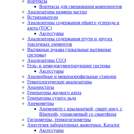
Вортексы
Вортексы для смешивания компонентов
Анализаторы размера частиц
Встряхиватели
Анализаторы содержания общего углерода и
азота (ТОС)
Аксессуары
Анализаторы содержания ртути и других
токсичных элементов
Вытяжные рукава (локальные вытяжные
системы)
Анализаторы СОЭ
Гель- и хемидокументирующие системы
Аксессуары
Анаэробные и микроаэрофильные станции
Гематологические анализаторы
Анаэростаты
Генераторы жидкого азота
Генераторы сухого льда
Анемометры
Анемометр с крыльчаткой, смарт-зонд, с
Bluetooth, управляемый со смартфона
Гигрометры, термогигрометры
Анестезия лабораторных животных. Каталог
Аксессуары