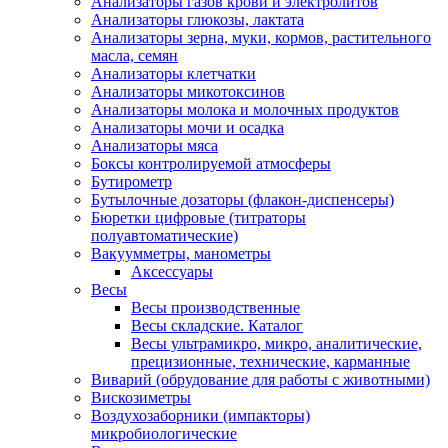
Анализаторы газов крови и электролитов
Анализаторы глюкозы, лактата
Анализаторы зерна, муки, кормов, растительного
масла, семян
Анализаторы клетчатки
Анализаторы микотоксинов
Анализаторы молока и молочных продуктов
Анализаторы мочи и осадка
Анализаторы мяса
Боксы контролируемой атмосферы
Бутирометр
Бутылочные дозаторы (флакон-диспенсеры)
Бюретки цифровые (титраторы
полуавтоматические)
Вакуумметры, манометры
Аксессуары
Весы
Весы производственные
Весы складские. Каталог
Весы ультрамикро, микро, аналитические,
прецизионные, технические, карманные
Виварий (обрудование для работы с животными)
Вискозиметры
Воздухозаборники (импакторы)
микробиологические