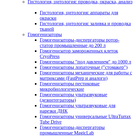
Гистология, цитология: проводка, окраска, анализ
Гистология, цитология: аппараты для
окраски
Гистология, цитология: заливка и проводка
тканей
Гомогенизаторы
Гомогенизаторы-диспергаторы ротор-
статор промышленные до 200 л
Гомогенизатор замороженных клеток
CryoPress
Гомогенизаторы "под давлением" до 1000 л
Гомогенизаторы лопаточные ("стомакер")
Гомогенизаторы механические для работы с
матриксами (FastPrep и аналоги)
Гомогенизаторы пестиковые
микробиологические
Гомогенизаторы ультразвуковые
(дезинтеграторы)
Гомогенизаторы ультразвуковые для
нарезки ДНК
Гомогенизаторы универсальные UltraTurrax
Tube Drive
Гомогенизаторы-диспергаторы
промышленные MagicLab