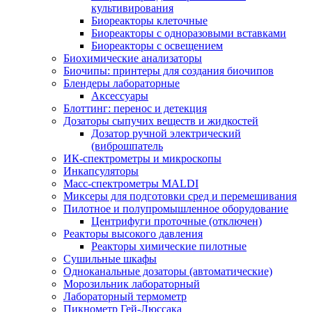
культивирования
Биореакторы клеточные
Биореакторы с одноразовыми вставками
Биореакторы с освещением
Биохимические анализаторы
Биочипы: принтеры для создания биочипов
Блендеры лабораторные
Аксессуары
Блоттинг: перенос и детекция
Дозаторы сыпучих веществ и жидкостей
Дозатор ручной электрический
(виброшпатель
ИК-спектрометры и микроскопы
Инкапсуляторы
Масс-спектрометры MALDI
Миксеры для подготовки сред и перемешивания
Пилотное и полупромышленное оборудование
Центрифуги проточные (отключен)
Реакторы высокого давления
Реакторы химические пилотные
Сушильные шкафы
Одноканальные дозаторы (автоматические)
Морозильник лабораторный
Лабораторный термометр
Пикнометр Гей-Люссака