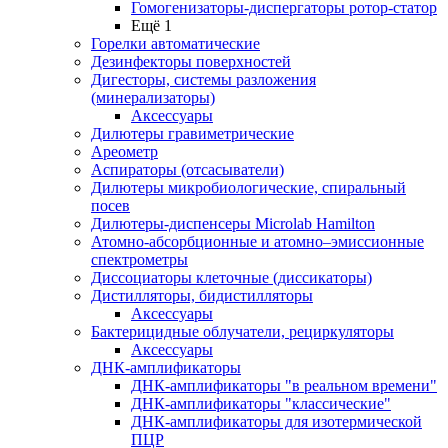
Гомогенизаторы-диспергаторы ротор-статор
Ещё 1
Горелки автоматические
Дезинфекторы поверхностей
Дигесторы, системы разложения
(минерализаторы)
Аксессуары
Дилютеры гравиметрические
Ареометр
Аспираторы (отсасыватели)
Дилютеры микробиологические, спиральный
посев
Дилютеры-диспенсеры Microlab Hamilton
Атомно-абсорбционные и атомно–эмиссионные
спектрометры
Диссоциаторы клеточные (диссикаторы)
Дистилляторы, бидистилляторы
Аксессуары
Бактерицидные облучатели, рециркуляторы
Аксессуары
ДНК-амплификаторы
ДНК-амплификаторы "в реальном времени"
ДНК-амплификаторы "классические"
ДНК-амплификаторы для изотермической
ПЦР