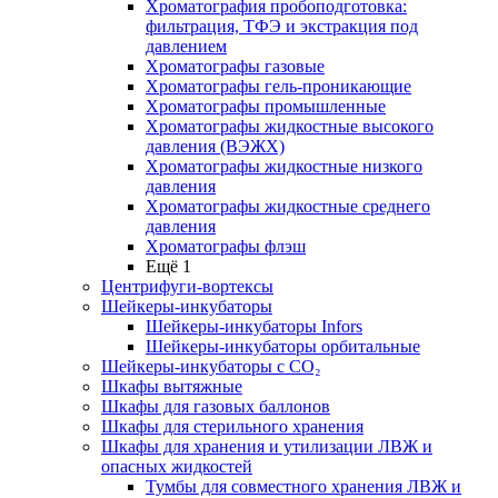
Хроматография пробоподготовка:
фильтрация, ТФЭ и экстракция под
давлением
Хроматографы газовые
Хроматографы гель-проникающие
Хроматографы промышленные
Хроматографы жидкостные высокого
давления (ВЭЖХ)
Хроматографы жидкостные низкого
давления
Хроматографы жидкостные среднего
давления
Хроматографы флэш
Ещё 1
Центрифуги-вортексы
Шейкеры-инкубаторы
Шейкеры-инкубаторы Infors
Шейкеры-инкубаторы орбитальные
Шейкеры-инкубаторы с CО₂
Шкафы вытяжные
Шкафы для газовых баллонов
Шкафы для стерильного хранения
Шкафы для хранения и утилизации ЛВЖ и
опасных жидкостей
Тумбы для совместного хранения ЛВЖ и