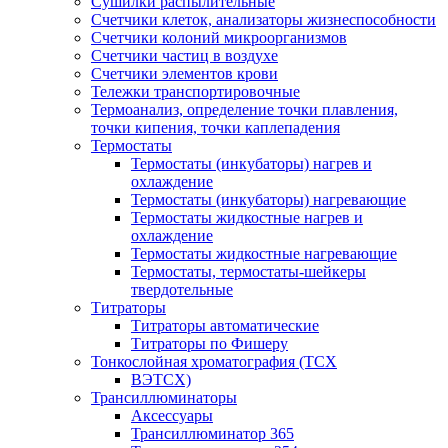
Сушилки распылительные
Счетчики клеток, анализаторы жизнеспособности
Счетчики колоний микроорганизмов
Счетчики частиц в воздухе
Счетчики элементов крови
Тележки транспортировочные
Термоанализ, определение точки плавления,
точки кипения, точки каплепадения
Термостаты
Термостаты (инкубаторы) нагрев и
охлаждение
Термостаты (инкубаторы) нагревающие
Термостаты жидкостные нагрев и
охлаждение
Термостаты жидкостные нагревающие
Термостаты, термостаты-шейкеры
твердотельные
Титраторы
Титраторы автоматические
Титраторы по Фишеру
Тонкослойная хроматография (ТСХ
ВЭТСХ)
Трансиллюминаторы
Аксессуары
Трансиллюминатор 365