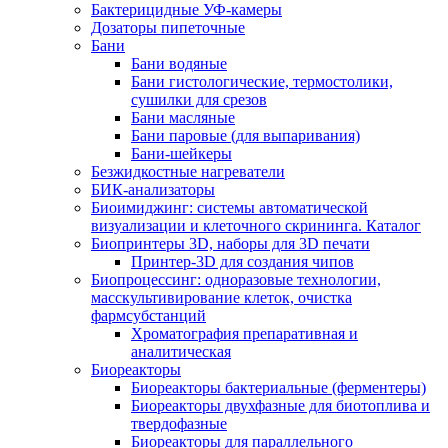
Бактерицидные УФ-камеры
Дозаторы пипеточные
Бани
Бани водяные
Бани гистологические, термостолики,
сушилки для срезов
Бани масляные
Бани паровые (для выпаривания)
Бани-шейкеры
Безжидкостные нагреватели
БИК-анализаторы
Биоимиджинг: системы автоматической
визуализации и клеточного скрининга. Каталог
Биопринтеры 3D, наборы для 3D печати
Принтер-3D для создания чипов
Биопроцессинг: одноразовые технологии,
масскультивирование клеток, очистка
фармсубстанций
Хроматография препаративная и
аналитическая
Биореакторы
Биореакторы бактериальные (ферментеры)
Биореакторы двухфазные для биотоплива и
твердофазные
Биореакторы для параллельного