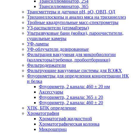
Трансиллюминатор, 254
Трансиллюминатор, 365
Трансмиттеры и датчики рН, рО, ОВП, ОД
Трихинеллоскопы и анализ мяса на трихинеллез
Тройные квадрупольные масс-спектрометры
УЗ-распылители (атомайзеры)
Ультразвуковые бани (мойки), пароочистители,
сушильные камеры
УФ-лампы
УФ-облучатели дозированные
Фильтрация вакуумная для микробиологии
(коллекторы/гребенки, пробоотборники)
Фильтродержатели
Фильтрующие вакуумные системы для ВЭЖХ
Флуориметры для определения концентрации НК
и белка
Флуориметр, 2 канала: 460 ± 20 нм
Аксессуары
Флуориметр, 2 канала: 365 ± 20
Флуориметр, 2 канала: 460 ± 20
ХПК, БПК определение
Хроматография
Хроматограф жидкостной
Хроматографическая колонка
Микрошприц