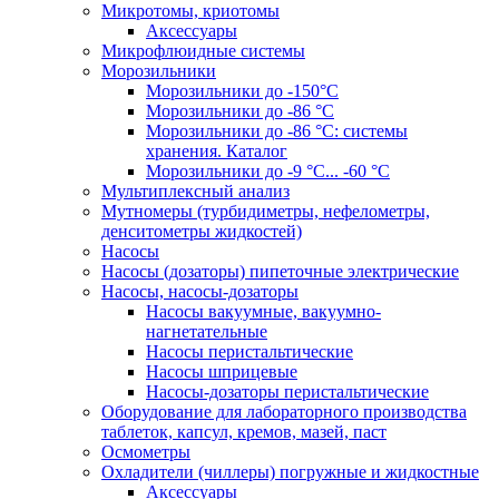
Микротомы, криотомы
Аксессуары
Микрофлюидные системы
Морозильники
Морозильники до -150°С
Морозильники до -86 °C
Морозильники до -86 °C: системы
хранения. Каталог
Морозильники до -9 °C... -60 °C
Мультиплексный анализ
Мутномеры (турбидиметры, нефелометры,
денситометры жидкостей)
Насосы
Насосы (дозаторы) пипеточные электрические
Насосы, насосы-дозаторы
Насосы вакуумные, вакуумно-
нагнетательные
Насосы перистальтические
Насосы шприцевые
Насосы-дозаторы перистальтические
Оборудование для лабораторного производства
таблеток, капсул, кремов, мазей, паст
Осмометры
Охладители (чиллеры) погружные и жидкостные
Аксессуары