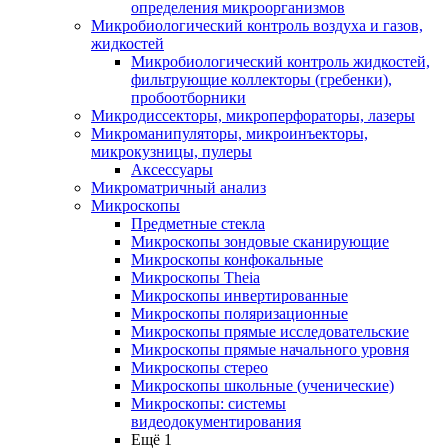
определения микроорганизмов
Микробиологический контроль воздуха и газов,
жидкостей
Микробиологический контроль жидкостей,
фильтрующие коллекторы (гребенки),
пробоотборники
Микродиссекторы, микроперфораторы, лазеры
Микроманипуляторы, микроинъекторы,
микрокузницы, пулеры
Аксессуары
Микроматричный анализ
Микроскопы
Предметные стекла
Микроскопы зондовые сканирующие
Микроскопы конфокальные
Микроскопы Theia
Микроскопы инвертированные
Микроскопы поляризационные
Микроскопы прямые исследовательские
Микроскопы прямые начального уровня
Микроскопы стерео
Микроскопы школьные (ученические)
Микроскопы: системы
видеодокументирования
Ещё 1