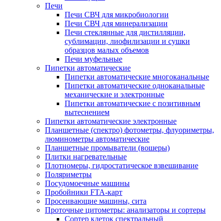
Печи
Печи СВЧ для микробиологии
Печи СВЧ для минерализации
Печи стеклянные для дистилляции,
сублимации, лиофилизации и сушки
образцов малых объемов
Печи муфельные
Пипетки автоматические
Пипетки автоматические многоканальные
Пипетки автоматические одноканальные
механические и электронные
Пипетки автоматические с позитивным
вытеснением
Пипетки автоматические электронные
Планшетные (спектро) фотометры, флуориметры,
люминометры автоматические
Планшетные промыватели (вошеры)
Плитки нагревательные
Плотномеры, гидростатическое взвешивание
Поляриметры
Посудомоечные машины
Пробойники FTA-карт
Просеивающие машины, сита
Проточные цитометры: анализаторы и сортеры
Сортер клеток спектральный