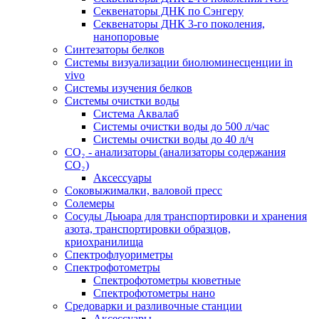
Секвенаторы ДНК по Сэнгеру
Секвенаторы ДНК 3-го поколения,
нанопоровые
Синтезаторы белков
Системы визуализации биолюминесценции in
vivo
Системы изучения белков
Системы очистки воды
Система Аквалаб
Системы очистки воды до 500 л/час
Системы очистки воды до 40 л/ч
СО₂ - анализаторы (анализаторы содержания
СО₂)
Аксессуары
Соковыжималки, валовой пресс
Солемеры
Сосуды Дьюара для транспортировки и хранения
азота, транспортировки образцов,
криохранилища
Спектрофлуориметры
Спектрофотометры
Спектрофотометры кюветные
Спектрофотометры нано
Средоварки и разливочные станции
Аксессуары