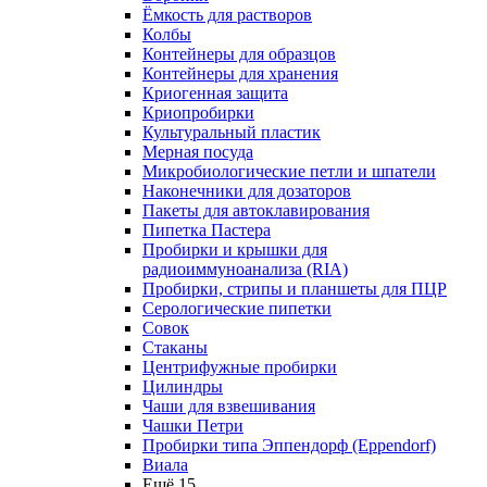
Ёмкость для растворов
Колбы
Контейнеры для образцов
Контейнеры для хранения
Криогенная защита
Криопробирки
Культуральный пластик
Мерная посуда
Микробиологические петли и шпатели
Наконечники для дозаторов
Пакеты для автоклавирования
Пипетка Пастера
Пробирки и крышки для
радиоиммуноанализа (RIA)
Пробирки, стрипы и планшеты для ПЦР
Серологические пипетки
Совок
Стаканы
Центрифужные пробирки
Цилиндры
Чаши для взвешивания
Чашки Петри
Пробирки типа Эппендорф (Eppendorf)
Виала
Ещё 15