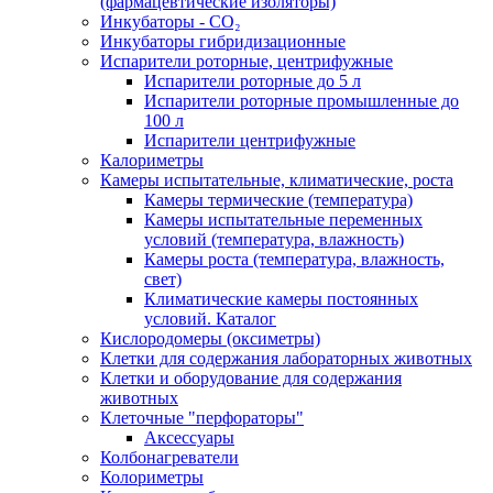
(фармацевтические изоляторы)
Инкубаторы - CO₂
Инкубаторы гибридизационные
Испарители роторные, центрифужные
Испарители роторные до 5 л
Испарители роторные промышленные до
100 л
Испарители центрифужные
Калориметры
Камеры испытательные, климатические, роста
Камеры термические (температура)
Камеры испытательные переменных
условий (температура, влажность)
Камеры роста (температура, влажность,
свет)
Климатические камеры постоянных
условий. Каталог
Кислородомеры (оксиметры)
Клетки для содержания лабораторных животных
Клетки и оборудование для содержания
животных
Клеточные "перфораторы"
Аксессуары
Колбонагреватели
Колориметры