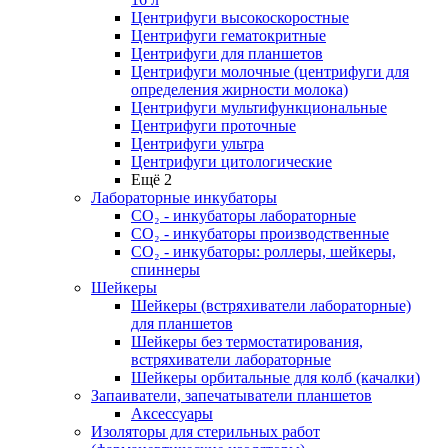
Центрифуги высокоскоростные
Центрифуги гематокритные
Центрифуги для планшетов
Центрифуги молочные (центрифуги для
определения жирности молока)
Центрифуги мультифункциональные
Центрифуги проточные
Центрифуги ультра
Центрифуги цитологические
Ещё 2
Лабораторные инкубаторы
СО₂ - инкубаторы лабораторные
СО₂ - инкубаторы производственные
СО₂ - инкубаторы: роллеры, шейкеры,
спиннеры
Шейкеры
Шейкеры (встряхиватели лабораторные)
для планшетов
Шейкеры без термостатирования,
встряхиватели лабораторные
Шейкеры орбитальные для колб (качалки)
Запаиватели, запечатыватели планшетов
Аксессуары
Изоляторы для стерильных работ