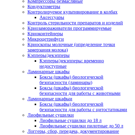
Компрессоры безмасляные
Кондуктометры
Контролируемое культивирование в колбах
Аксессуары
Контроль стерильности препаратов и изделий
Криозамораживатели программируемые
Криоконтейнеры
Микроцетрифуги
Криоскопы молочные (определение точки
замерзания молока)
Кэпперы/декэпперы
Кэпперы/декэпперы: временно
недоступные
Ламинарные шкафы
Боксы (шкафы) биологической
безопасности (ламинары)
Боксы (шкафы) биологической
безопасности для работы с животными
Ламинарные шкафыи
Боксы (шкафы) биологической
безопасности для работы с цитостатиками
Лиофильные сушилки
Лиофильные сушилки до 18 л
Лиофильные сушилки пилотные до 50 л
Логгеры, сбор, передача, документирование