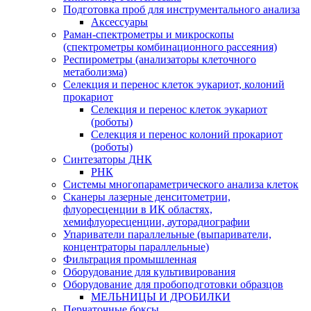
Подготовка проб для инструментального анализа
Аксессуары
Раман-спектрометры и микроскопы
(спектрометры комбинационного рассеяния)
Респирометры (анализаторы клеточного
метаболизма)
Селекция и перенос клеток эукариот, колоний
прокариот
Селекция и перенос клеток эукариот
(роботы)
Селекция и перенос колоний прокариот
(роботы)
Синтезаторы ДНК
РНК
Системы многопараметрического анализа клеток
Сканеры лазерные денситометрии,
флуоресценции в ИК областях,
хемифлуоресценции, ауторадиографии
Упариватели параллельные (выпариватели,
концентраторы параллельные)
Фильтрация промышленная
Оборудование для культивирования
Оборудование для пробоподготовки образцов
МЕЛЬНИЦЫ И ДРОБИЛКИ
Перчаточные боксы