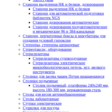
Станции выделения НК и белков, дозирования
Станции выделения НК и белков
Станции для автоматической подготовки
библиотек NGS
Станции дозирования автоматические
Станции дозирования полуавтоматические
и механические 96 и 384-канальные
Станции, перчаточные боксы и инкубаторы для
создания условий гипоксии
Степперы, степперы шприцевые
Стереотаксис, оборудование
Стерилизаторы
Стерилизаторы суховоздушные
Стерилизаторы электрические
микробиологических петель, игл, мелкого
инструмента
Столики для засева чашек Петри вращающиеся
Столики подъемные
Столик подъемный, платформа 240х240 мм,
высота 180-300 мм, нержавеющая сталь
Столы для весов антивибрационные
Столы лабораторные
Ступки электрические
Сушилки для посуды