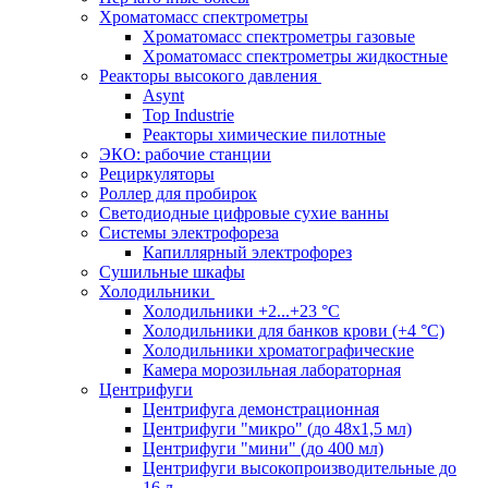
Хроматомасс спектрометры
Хроматомасс спектрометры газовые
Хроматомасс спектрометры жидкостные
Реакторы высокого давления
Asynt
Top Industrie
Реакторы химические пилотные
ЭКО: рабочие станции
Рециркуляторы
Роллер для пробирок
Светодиодные цифровые сухие ванны
Системы электрофореза
Капиллярный электрофорез
Сушильные шкафы
Холодильники
Холодильники +2...+23 °С
Холодильники для банков крови (+4 °С)
Холодильники хроматографические
Камера морозильная лабораторная
Центрифуги
Центрифуга демонстрационная
Центрифуги "микро" (до 48x1,5 мл)
Центрифуги "мини" (до 400 мл)
Центрифуги высокопроизводительные до
16 л