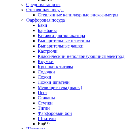
Средства защиты
Стеклянная посуда
Стеклянные капиллярные вискозиметры
Фарфоровая посуда
Баки
Барабаны
Вставки для эксикатора
Выпарительные пластины
Выпарительные чашки
Кастрюли
Классический неполяризующийся электрод
Кружки
Крышки к тиглям
Лодочки
Ложки
Ложки-шпатели
Мелющие тела (шары)
Пест
Стаканы
Ступки
Тигли
Фарфоровый бой
Шпатели
Ещё 9
Штативы