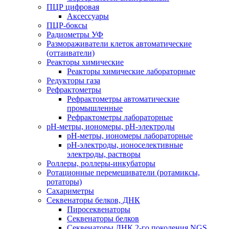
ПЦР цифровая
Аксессуары
ПЦР-боксы
Радиометры УФ
Размораживатели клеток автоматические
(оттаиватели)
Реакторы химические
Реакторы химические лабораторные
Редукторы газа
Рефрактометры
Рефрактометры автоматические
промышленные
Рефрактометры лабораторные
рН-метры, иономеры, рН-электроды
рН-метры, иономеры лабораторные
рН-электроды, ионоселективные
электроды, растворы
Роллеры, роллеры-инкубаторы
Ротационные перемешиватели (ротамиксы,
ротаторы)
Сахариметры
Секвенаторы белков, ДНК
Пиросеквенаторы
Секвенаторы белков
Секвенаторы ДНК 2-го поколения NGS