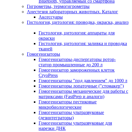
Bluetooth, управляемый со смартфона
Гигрометры, термогигрометры
Анестезия лабораторных животных. Каталог
Аксессуары
Гистология, цитология: проводка, окраска, анализ
Гистология, цитология: аппараты для
окраски
Гистология, цитология: заливка и проводка
тканей
Гомогенизаторы
Гомогенизаторы-диспергаторы ротор-
статор промышленные до 200 л
Гомогенизатор замороженных клеток
CryoPress
Гомогенизаторы "под давлением" до 1000 л
Гомогенизаторы лопаточные ("стомакер")
Гомогенизаторы механические для работы с
матриксами (FastPrep и аналоги)
Гомогенизаторы пестиковые
микробиологические
Гомогенизаторы ультразвуковые
(дезинтеграторы)
Гомогенизаторы ультразвуковые для
нарезки ДНК