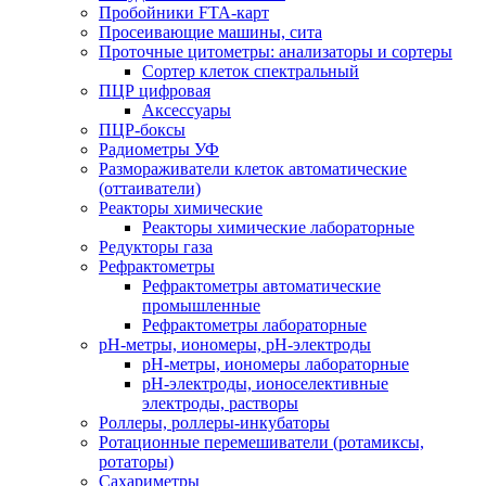
Пробойники FTA-карт
Просеивающие машины, сита
Проточные цитометры: анализаторы и сортеры
Сортер клеток спектральный
ПЦР цифровая
Аксессуары
ПЦР-боксы
Радиометры УФ
Размораживатели клеток автоматические
(оттаиватели)
Реакторы химические
Реакторы химические лабораторные
Редукторы газа
Рефрактометры
Рефрактометры автоматические
промышленные
Рефрактометры лабораторные
рН-метры, иономеры, рН-электроды
рН-метры, иономеры лабораторные
рН-электроды, ионоселективные
электроды, растворы
Роллеры, роллеры-инкубаторы
Ротационные перемешиватели (ротамиксы,
ротаторы)
Сахариметры