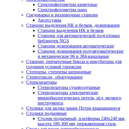
Спектрофотометры кюветные
Спектрофотометры нано
Средоварки и разливочные станции
Аксессуары
Станции выделения НК и белков, дозирования
Станции выделения НК и белков
Станции для автоматической подготовки
библиотек NGS
Станции дозирования автоматические
Станции дозирования полуавтоматические
и механические 96 и 384-канальные
Станции, перчаточные боксы и инкубаторы для
создания условий гипоксии
Степперы, степперы шприцевые
Стереотаксис, оборудование
Стерилизаторы
Стерилизаторы суховоздушные
Стерилизаторы электрические
микробиологических петель, игл, мелкого
инструмента
Столики для засева чашек Петри вращающиеся
Столики подъемные
Столик подъемный, платформа 240х240 мм,
высота 180-300 мм, нержавеющая сталь
Столы для весов антивибрационные