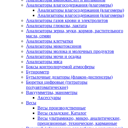
Анализаторы влагосодержания (влагомеры)
Анализаторы влагосодержания (влагомеры)
Анализаторы влагосодержания (влагомеры)
Анализаторы газов крови и электролитов
Анализаторы глюкозы, лактата
Анализаторы зерна, муки, кормов, растительного
масла, семян
Анализаторы клетчатки
Анализаторы микотоксинов
Анализаторы молока и молочных продуктов
Анализаторы мочи и осадка
Анализаторы мяса
Боксы контролируемой атмосферы
Бутирометр
Бутылочные дозаторы (флакон-диспенсеры)
Бюретки цифровые (титраторы
полуавтоматические)
Вакуумметры, манометры
Аксессуары
Весы
Весы производственные
Весы складские. Каталог
Весы ультрамикро, микро, аналитические,
прецизионные, технические, карманные