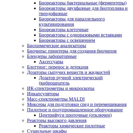
Биореакторы бактериальные (ферментеры)
Биореакторы двухфазные для биотоплива и
твердофазные
Биореакторы для параллельного
культивирования
Биореакторы клеточные
Биореакторы с одноразовыми вставками
Биореакторы с освещением
Биохимические анализаторы
Биочипы: принтеры для создания биочипов
Блендеры лабораторные
Аксессуары
Блоттинг: перенос и детекция
Дозаторы сыпучих веществ и жидкостей
Дозатор ручной электрический
(виброшпатель
ИК-спектрометры и микроскопы
Инкапсуляторы
Масс-спектрометры MALDI
Миксеры для подготовки сред и перемешивания
Пилотное и полупромышленное оборудование
Центрифуги проточные (отключен)
Реакторы высокого давления
Реакторы химические пилотные
Сушильные шкафы