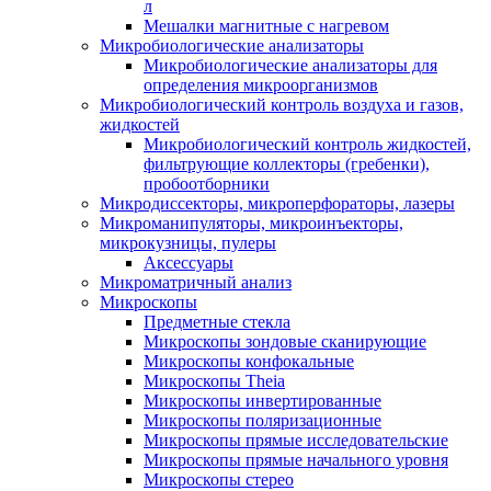
л
Мешалки магнитные с нагревом
Микробиологические анализаторы
Микробиологические анализаторы для
определения микроорганизмов
Микробиологический контроль воздуха и газов,
жидкостей
Микробиологический контроль жидкостей,
фильтрующие коллекторы (гребенки),
пробоотборники
Микродиссекторы, микроперфораторы, лазеры
Микроманипуляторы, микроинъекторы,
микрокузницы, пулеры
Аксессуары
Микроматричный анализ
Микроскопы
Предметные стекла
Микроскопы зондовые сканирующие
Микроскопы конфокальные
Микроскопы Theia
Микроскопы инвертированные
Микроскопы поляризационные
Микроскопы прямые исследовательские
Микроскопы прямые начального уровня
Микроскопы стерео