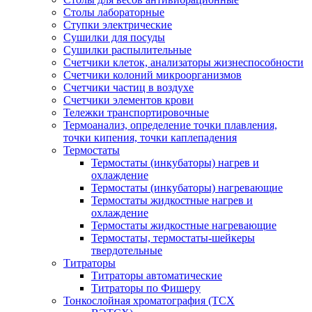
Столы лабораторные
Ступки электрические
Сушилки для посуды
Сушилки распылительные
Счетчики клеток, анализаторы жизнеспособности
Счетчики колоний микроорганизмов
Счетчики частиц в воздухе
Счетчики элементов крови
Тележки транспортировочные
Термоанализ, определение точки плавления,
точки кипения, точки каплепадения
Термостаты
Термостаты (инкубаторы) нагрев и
охлаждение
Термостаты (инкубаторы) нагревающие
Термостаты жидкостные нагрев и
охлаждение
Термостаты жидкостные нагревающие
Термостаты, термостаты-шейкеры
твердотельные
Титраторы
Титраторы автоматические
Титраторы по Фишеру
Тонкослойная хроматография (ТСХ