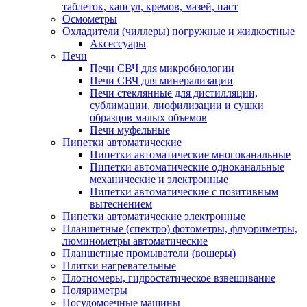
таблеток, капсул, кремов, мазей, паст
Осмометры
Охладители (чиллеры) погружные и жидкостные
Аксессуары
Печи
Печи СВЧ для микробиологии
Печи СВЧ для минерализации
Печи стеклянные для дистилляции,
сублимации, лиофилизации и сушки
образцов малых объемов
Печи муфельные
Пипетки автоматические
Пипетки автоматические многоканальные
Пипетки автоматические одноканальные
механические и электронные
Пипетки автоматические с позитивным
вытеснением
Пипетки автоматические электронные
Планшетные (спектро) фотометры, флуориметры,
люминометры автоматические
Планшетные промыватели (вошеры)
Плитки нагревательные
Плотномеры, гидростатическое взвешивание
Поляриметры
Посудомоечные машины