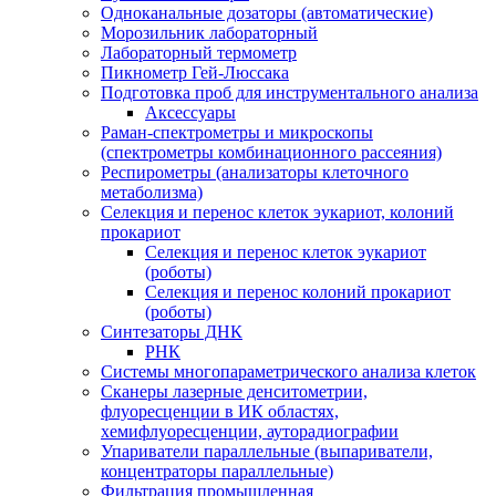
Одноканальные дозаторы (автоматические)
Морозильник лабораторный
Лабораторный термометр
Пикнометр Гей-Люссака
Подготовка проб для инструментального анализа
Аксессуары
Раман-спектрометры и микроскопы
(спектрометры комбинационного рассеяния)
Респирометры (анализаторы клеточного
метаболизма)
Селекция и перенос клеток эукариот, колоний
прокариот
Селекция и перенос клеток эукариот
(роботы)
Селекция и перенос колоний прокариот
(роботы)
Синтезаторы ДНК
РНК
Системы многопараметрического анализа клеток
Сканеры лазерные денситометрии,
флуоресценции в ИК областях,
хемифлуоресценции, ауторадиографии
Упариватели параллельные (выпариватели,
концентраторы параллельные)
Фильтрация промышленная