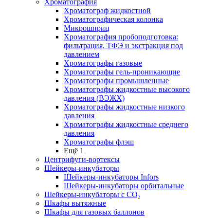
Хроматография
Хроматограф жидкостной
Хроматографическая колонка
Микрошприц
Хроматография пробоподготовка:
фильтрация, ТФЭ и экстракция под
давлением
Хроматографы газовые
Хроматографы гель-проникающие
Хроматографы промышленные
Хроматографы жидкостные высокого
давления (ВЭЖХ)
Хроматографы жидкостные низкого
давления
Хроматографы жидкостные среднего
давления
Хроматографы флэш
Ещё 1
Центрифуги-вортексы
Шейкеры-инкубаторы
Шейкеры-инкубаторы Infors
Шейкеры-инкубаторы орбитальные
Шейкеры-инкубаторы с CО₂
Шкафы вытяжные
Шкафы для газовых баллонов