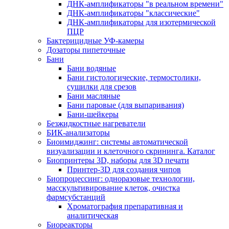
ДНК-амплификаторы "в реальном времени"
ДНК-амплификаторы "классические"
ДНК-амплификаторы для изотермической
ПЦР
Бактерицидные УФ-камеры
Дозаторы пипеточные
Бани
Бани водяные
Бани гистологические, термостолики,
сушилки для срезов
Бани масляные
Бани паровые (для выпаривания)
Бани-шейкеры
Безжидкостные нагреватели
БИК-анализаторы
Биоимиджинг: системы автоматической
визуализации и клеточного скрининга. Каталог
Биопринтеры 3D, наборы для 3D печати
Принтер-3D для создания чипов
Биопроцессинг: одноразовые технологии,
масскультивирование клеток, очистка
фармсубстанций
Хроматография препаративная и
аналитическая
Биореакторы