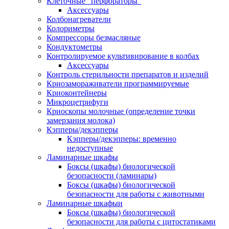
Клеточные "перфораторы"
Аксессуары
Колбонагреватели
Колориметры
Компрессоры безмасляные
Кондуктометры
Контролируемое культивирование в колбах
Аксессуары
Контроль стерильности препаратов и изделий
Криозамораживатели программируемые
Криоконтейнеры
Микроцетрифуги
Криоскопы молочные (определение точки
замерзания молока)
Кэпперы/декэпперы
Кэпперы/декэпперы: временно
недоступные
Ламинарные шкафы
Боксы (шкафы) биологической
безопасности (ламинары)
Боксы (шкафы) биологической
безопасности для работы с животными
Ламинарные шкафыи
Боксы (шкафы) биологической
безопасности для работы с цитостатиками