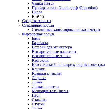
Чашки Петри
Пробирки типа Эппендорф (Eppendorf)
Виала
Ещё 15
Средства защиты
Стеклянная посуда
Стеклянные капиллярные вискозиметры
Фарфоровая посуда
Баки
Барабаны
Вставки для эксикатора
Выпарительные пластины
Выпарительные чашки
Кастрюли
Классический неполяризующийся электрод
Кружки
Крышки к тиглям
Лодочки
Ложки
Ложки-шпатели
Мелющие тела (шары)
Пест
Стаканы
Ступки
Тигли