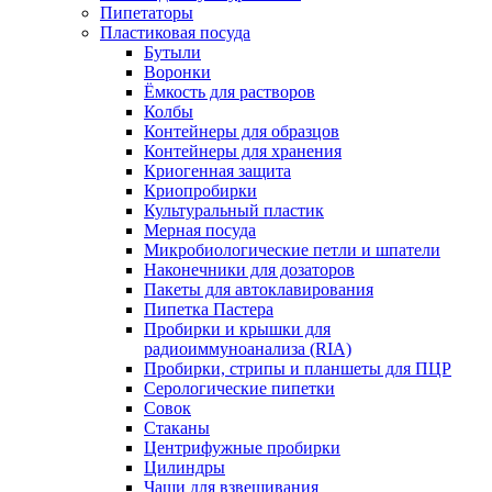
Пипетаторы
Пластиковая посуда
Бутыли
Воронки
Ёмкость для растворов
Колбы
Контейнеры для образцов
Контейнеры для хранения
Криогенная защита
Криопробирки
Культуральный пластик
Мерная посуда
Микробиологические петли и шпатели
Наконечники для дозаторов
Пакеты для автоклавирования
Пипетка Пастера
Пробирки и крышки для
радиоиммуноанализа (RIA)
Пробирки, стрипы и планшеты для ПЦР
Серологические пипетки
Совок
Стаканы
Центрифужные пробирки
Цилиндры
Чаши для взвешивания