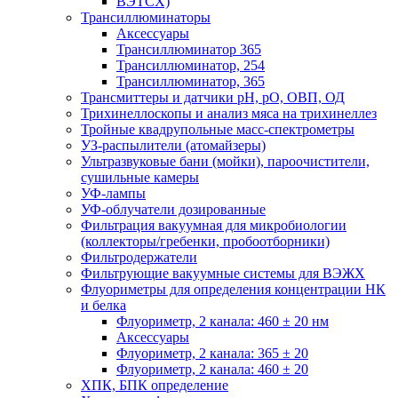
ВЭТСХ)
Трансиллюминаторы
Аксессуары
Трансиллюминатор 365
Трансиллюминатор, 254
Трансиллюминатор, 365
Трансмиттеры и датчики рН, рО, ОВП, ОД
Трихинеллоскопы и анализ мяса на трихинеллез
Тройные квадрупольные масс-спектрометры
УЗ-распылители (атомайзеры)
Ультразвуковые бани (мойки), пароочистители,
сушильные камеры
УФ-лампы
УФ-облучатели дозированные
Фильтрация вакуумная для микробиологии
(коллекторы/гребенки, пробоотборники)
Фильтродержатели
Фильтрующие вакуумные системы для ВЭЖХ
Флуориметры для определения концентрации НК
и белка
Флуориметр, 2 канала: 460 ± 20 нм
Аксессуары
Флуориметр, 2 канала: 365 ± 20
Флуориметр, 2 канала: 460 ± 20
ХПК, БПК определение