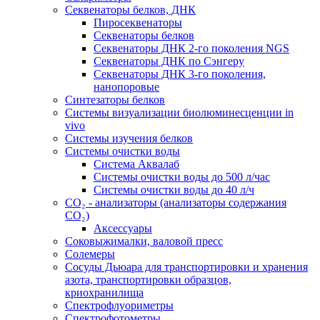
Секвенаторы белков, ДНК
Пиросеквенаторы
Секвенаторы белков
Секвенаторы ДНК 2-го поколения NGS
Секвенаторы ДНК по Сэнгеру
Секвенаторы ДНК 3-го поколения,
нанопоровые
Синтезаторы белков
Системы визуализации биолюминесценции in
vivo
Системы изучения белков
Системы очистки воды
Система Аквалаб
Системы очистки воды до 500 л/час
Системы очистки воды до 40 л/ч
СО₂ - анализаторы (анализаторы содержания
СО₂)
Аксессуары
Соковыжималки, валовой пресс
Солемеры
Сосуды Дьюара для транспортировки и хранения
азота, транспортировки образцов,
криохранилища
Спектрофлуориметры
Спектрофотометры