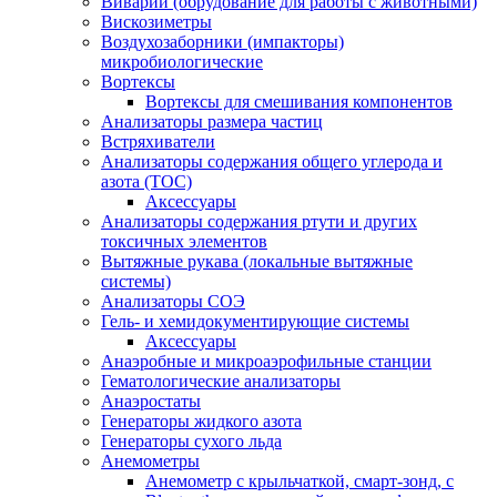
Виварий (обрудование для работы с животными)
Вискозиметры
Воздухозаборники (импакторы)
микробиологические
Вортексы
Вортексы для смешивания компонентов
Анализаторы размера частиц
Встряхиватели
Анализаторы содержания общего углерода и
азота (ТОС)
Аксессуары
Анализаторы содержания ртути и других
токсичных элементов
Вытяжные рукава (локальные вытяжные
системы)
Анализаторы СОЭ
Гель- и хемидокументирующие системы
Аксессуары
Анаэробные и микроаэрофильные станции
Гематологические анализаторы
Анаэростаты
Генераторы жидкого азота
Генераторы сухого льда
Анемометры
Анемометр с крыльчаткой, смарт-зонд, с