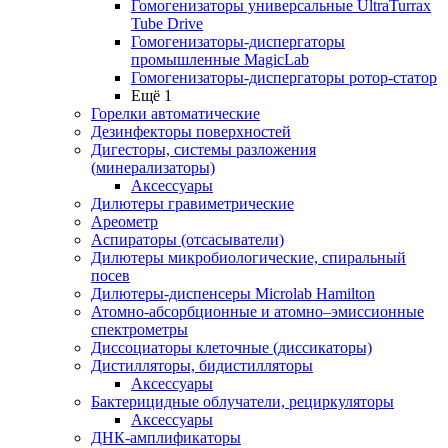
Гомогенизаторы универсальные UltraTurrax
Tube Drive
Гомогенизаторы-диспергаторы
промышленные MagicLab
Гомогенизаторы-диспергаторы ротор-статор
Ещё 1
Горелки автоматические
Дезинфекторы поверхностей
Дигесторы, системы разложения
(минерализаторы)
Аксессуары
Дилютеры гравиметрические
Ареометр
Аспираторы (отсасыватели)
Дилютеры микробиологические, спиральный
посев
Дилютеры-диспенсеры Microlab Hamilton
Атомно-абсорбционные и атомно–эмиссионные
спектрометры
Диссоциаторы клеточные (диссикаторы)
Дистилляторы, бидистилляторы
Аксессуары
Бактерицидные облучатели, рециркуляторы
Аксессуары
ДНК-амплификаторы