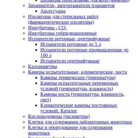
Запаиватели, запечатыватели планшетов
Аксессуары
Изоляторы для стерильных работ
(фармацевтические изоляторы)
Инкубаторы - CO₂
Инкубаторы гибридизационные
Испарители роторные, центрифужные
Испарители роторные до 5 л
Испарители роторные промышленные до
100 л
Испарители центрифужные
Калориметры
Камеры испытательные, климатические, роста
Камеры термические (температура)
Камеры испытательные переменных
условий (температура, влажность)
Камеры роста (температура, влажность,
свет)
Климатические камеры постоянных
условий. Каталог
Кислородомеры (оксиметры)
Клетки для содержания лабораторных животных
Клетки и оборудование для содержания
животных