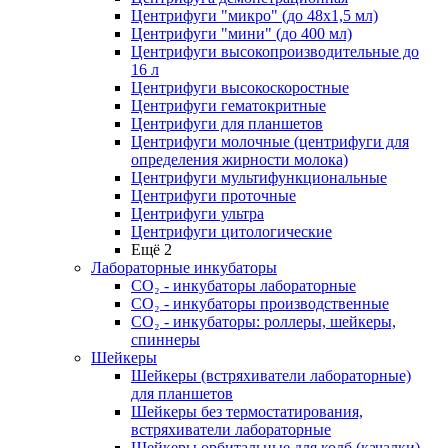
Центрифуги "микро" (до 48x1,5 мл)
Центрифуги "мини" (до 400 мл)
Центрифуги высокопроизводительные до
16 л
Центрифуги высокоскоростные
Центрифуги гематокритные
Центрифуги для планшетов
Центрифуги молочные (центрифуги для
определения жирности молока)
Центрифуги мультифункциональные
Центрифуги проточные
Центрифуги ультра
Центрифуги цитологические
Ещё 2
Лабораторные инкубаторы
СО₂ - инкубаторы лабораторные
СО₂ - инкубаторы производственные
СО₂ - инкубаторы: роллеры, шейкеры,
спиннеры
Шейкеры
Шейкеры (встряхиватели лабораторные)
для планшетов
Шейкеры без термостатирования,
встряхиватели лабораторные
Шейкеры орбитальные для колб (качалки)