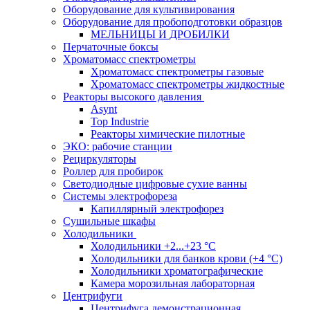
Оборудование для культивирования
Оборудование для пробоподготовки образцов
МЕЛЬНИЦЫ И ДРОБИЛКИ
Перчаточные боксы
Хроматомасс спектрометры
Хроматомасс спектрометры газовые
Хроматомасс спектрометры жидкостные
Реакторы высокого давления
Asynt
Top Industrie
Реакторы химические пилотные
ЭКО: рабочие станции
Рециркуляторы
Роллер для пробирок
Светодиодные цифровые сухие ванны
Системы электрофореза
Капиллярный электрофорез
Сушильные шкафы
Холодильники
Холодильники +2...+23 °С
Холодильники для банков крови (+4 °С)
Холодильники хроматографические
Камера морозильная лабораторная
Центрифуги
Центрифуга демонстрационная