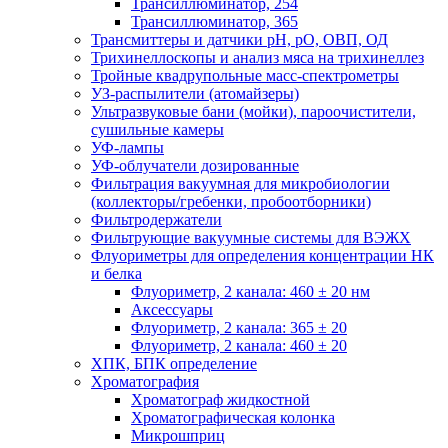
Трансиллюминатор, 254
Трансиллюминатор, 365
Трансмиттеры и датчики рН, рО, ОВП, ОД
Трихинеллоскопы и анализ мяса на трихинеллез
Тройные квадрупольные масс-спектрометры
УЗ-распылители (атомайзеры)
Ультразвуковые бани (мойки), пароочистители,
сушильные камеры
УФ-лампы
УФ-облучатели дозированные
Фильтрация вакуумная для микробиологии
(коллекторы/гребенки, пробоотборники)
Фильтродержатели
Фильтрующие вакуумные системы для ВЭЖХ
Флуориметры для определения концентрации НК
и белка
Флуориметр, 2 канала: 460 ± 20 нм
Аксессуары
Флуориметр, 2 канала: 365 ± 20
Флуориметр, 2 канала: 460 ± 20
ХПК, БПК определение
Хроматография
Хроматограф жидкостной
Хроматографическая колонка
Микрошприц