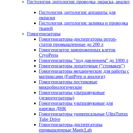
Гистология, цитология: проводка, окраска, анализ
Гистология, цитология: аппараты для
окраски
Гистология, цитология: заливка и проводка
тканей
Гомогенизаторы
Гомогенизаторы-диспергаторы ротор-
статор промышленные до 200 л
Гомогенизатор замороженных клеток
CryoPress
Гомогенизаторы "под давлением" до 1000 л
Гомогенизаторы лопаточные ("стомакер")
Гомогенизаторы механические для работы с
матриксами (FastPrep и аналоги)
Гомогенизаторы пестиковые
микробиологические
Гомогенизаторы ультразвуковые
(дезинтеграторы)
Гомогенизаторы ультразвуковые для
нарезки ДНК
Гомогенизаторы универсальные UltraTurrax
Tube Drive
Гомогенизаторы-диспергаторы
промышленные MagicLab