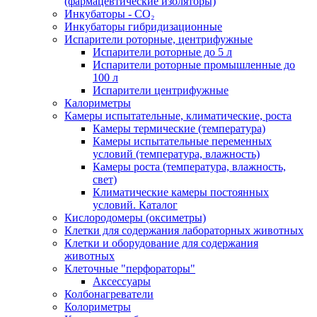
(фармацевтические изоляторы)
Инкубаторы - CO₂
Инкубаторы гибридизационные
Испарители роторные, центрифужные
Испарители роторные до 5 л
Испарители роторные промышленные до
100 л
Испарители центрифужные
Калориметры
Камеры испытательные, климатические, роста
Камеры термические (температура)
Камеры испытательные переменных
условий (температура, влажность)
Камеры роста (температура, влажность,
свет)
Климатические камеры постоянных
условий. Каталог
Кислородомеры (оксиметры)
Клетки для содержания лабораторных животных
Клетки и оборудование для содержания
животных
Клеточные "перфораторы"
Аксессуары
Колбонагреватели
Колориметры