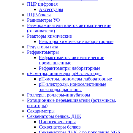
ПЦР цифровая
Аксессуары
ПЦР-боксы
Радиометры УФ
Размораживатели клеток автоматические
(оттаиватели)
Реакторы химические
Реакторы химические лабораторные
Редукторы газа
Рефрактометры
Рефрактометры автоматические
промышленные
Рефрактометры лабораторные
рН-метры, иономеры, рН-электроды
рН-метры, иономеры лабораторные
рН-электроды, ионоселективные
электроды, растворы
Роллеры, роллеры-инкубаторы
Ротационные перемешиватели (ротамиксы,
ротаторы)
Сахариметры
Секвенаторы белков, ДНК
Пиросеквенаторы
Секвенаторы белков
Секвенаторы ДНК 2-го поколения NGS