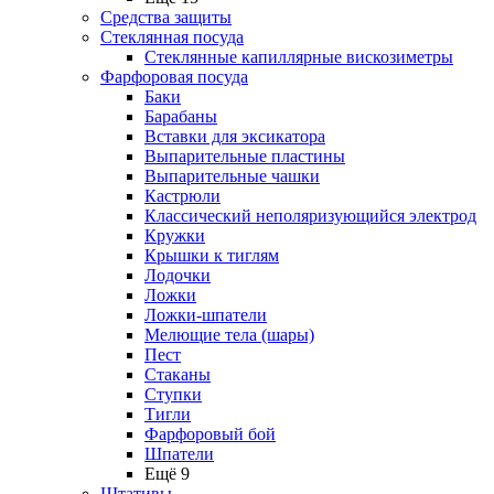
Средства защиты
Стеклянная посуда
Стеклянные капиллярные вискозиметры
Фарфоровая посуда
Баки
Барабаны
Вставки для эксикатора
Выпарительные пластины
Выпарительные чашки
Кастрюли
Классический неполяризующийся электрод
Кружки
Крышки к тиглям
Лодочки
Ложки
Ложки-шпатели
Мелющие тела (шары)
Пест
Стаканы
Ступки
Тигли
Фарфоровый бой
Шпатели
Ещё 9
Штативы