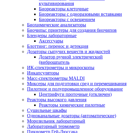
культивирования
Биореакторы клеточные
Биореакторы с одноразовыми вставками
Биореакторы с освещением
Биохимические анализаторы
Биочипы: принтеры для создания биочипов
Блендеры лабораторные
Аксессуары
Блоттинг: перенос и детекция
Дозаторы сыпучих веществ и жидкостей
Дозатор ручной электрический
(виброшпатель
ИК-спектрометры и микроскопы
Инкапсуляторы
Масс-спектрометры MALDI
Миксеры для подготовки сред и перемешивания
Пилотное и полупромышленное оборудование
Центрифуги проточные (отключен)
Реакторы высокого давления
Реакторы химические пилотные
Сушильные шкафы
Одноканальные дозаторы (автоматические)
Морозильник лабораторный
Лабораторный термометр
Пикнометр Гей-Люссака