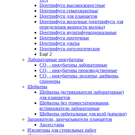
Центрифуги высокоскоростные
Центрифуги гематокритные
Центрифуги для планшетов
Центрифуги молочные (центрифуги для
определения жирности молока)
Центрифуги мультифункциональные
Центрифуги проточные
Центрифуги ультра
Центрифуги цитологические
Ещё 2
Лабораторные инкубаторы
СО₂ - инкубаторы лабораторные
СО₂ - инкубаторы производственные
СО₂ - инкубаторы: роллеры, шейкеры,
спиннеры
Шейкеры
Шейкеры (встряхиватели лабораторные)
для планшетов
Шейкеры без термостатирования,
встряхиватели лабораторные
Шейкеры орбитальные для колб (качалки)
Запаиватели, запечатыватели планшетов
Аксессуары
Изоляторы для стерильных работ