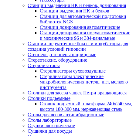
Станции выделения НК и белков, дозирования
Станции выделения НК и белков
Станции для автоматической подготовки
библиотек NGS
Станции дозирования автоматические
Станции дозирования полуавтоматические
и механические 96 и 384-канальные
Станции, перчаточные боксы и инкубаторы для
создания условий гипоксии
Степперы, степперы шприцевые
Стереотаксис, оборудование
Стерилизаторы
Стерилизаторы суховоздушные
Стерилизаторы электрические
микробиологических петель, игл, мелкого
инструмента
Столики для засева чашек Петри вращающиеся
Столики подъемные
Столик подъемный, платформа 240х240 мм,
высота 180-300 мм, нержавеющая сталь
Столы для весов антивибрационные
Столы лабораторные
Ступки электрические
Сушилки для посуды