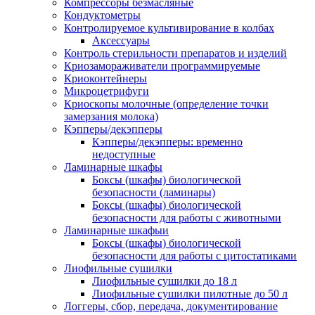
Компрессоры безмасляные
Кондуктометры
Контролируемое культивирование в колбах
Аксессуары
Контроль стерильности препаратов и изделий
Криозамораживатели программируемые
Криоконтейнеры
Микроцетрифуги
Криоскопы молочные (определение точки
замерзания молока)
Кэпперы/декэпперы
Кэпперы/декэпперы: временно
недоступные
Ламинарные шкафы
Боксы (шкафы) биологической
безопасности (ламинары)
Боксы (шкафы) биологической
безопасности для работы с животными
Ламинарные шкафыи
Боксы (шкафы) биологической
безопасности для работы с цитостатиками
Лиофильные сушилки
Лиофильные сушилки до 18 л
Лиофильные сушилки пилотные до 50 л
Логгеры, сбор, передача, документирование