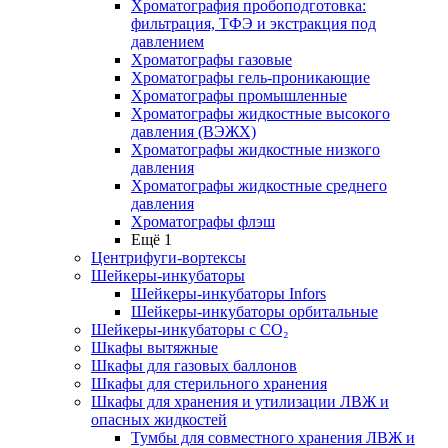
Хроматография пробоподготовка:
фильтрация, ТФЭ и экстракция под
давлением
Хроматографы газовые
Хроматографы гель-проникающие
Хроматографы промышленные
Хроматографы жидкостные высокого
давления (ВЭЖХ)
Хроматографы жидкостные низкого
давления
Хроматографы жидкостные среднего
давления
Хроматографы флэш
Ещё 1
Центрифуги-вортексы
Шейкеры-инкубаторы
Шейкеры-инкубаторы Infors
Шейкеры-инкубаторы орбитальные
Шейкеры-инкубаторы с CО₂
Шкафы вытяжные
Шкафы для газовых баллонов
Шкафы для стерильного хранения
Шкафы для хранения и утилизации ЛВЖ и
опасных жидкостей
Тумбы для совместного хранения ЛВЖ и