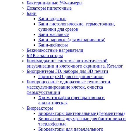
Бактерицидные УФ-камеры
Дозаторы пипеточные
Бани
Бани водяные
Бани гистологические, термостолики,
сушилки для срезов
Бани масляные
Бани паровые (для выпаривания)
Бани-шейкеры
Безжидкостные нагреватели
БИК-анализаторы
Биоимиджинг: системы автоматической
визуализации и клеточного скрининга. Каталог
Биопринтеры 3D, наборы для 3D печати
Принтер-3D для создания чипов
Биопроцессинг: одноразовые технологии,
масскультивирование клеток, очистка
фармсубстанций
Хроматография препаративная и
аналитическая
Биореакторы
Биореакторы бактериальные (ферментеры)
Биореакторы двухфазные для биотоплива и
твердофазные
Биореакторы для параллельного