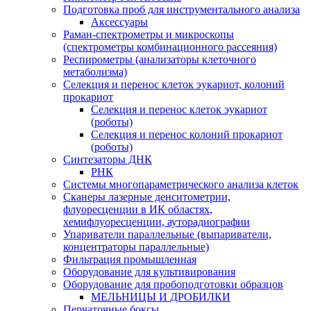
Подготовка проб для инструментального анализа
Аксессуары
Раман-спектрометры и микроскопы
(спектрометры комбинационного рассеяния)
Респирометры (анализаторы клеточного
метаболизма)
Селекция и перенос клеток эукариот, колоний
прокариот
Селекция и перенос клеток эукариот
(роботы)
Селекция и перенос колоний прокариот
(роботы)
Синтезаторы ДНК
РНК
Системы многопараметрического анализа клеток
Сканеры лазерные денситометрии,
флуоресценции в ИК областях,
хемифлуоресценции, ауторадиографии
Упариватели параллельные (выпариватели,
концентраторы параллельные)
Фильтрация промышленная
Оборудование для культивирования
Оборудование для пробоподготовки образцов
МЕЛЬНИЦЫ И ДРОБИЛКИ
Перчаточные боксы