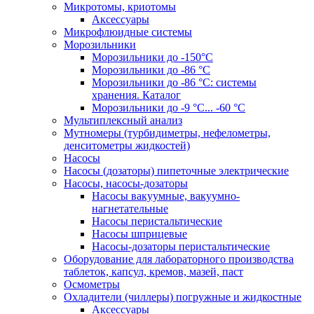
Микротомы, криотомы
Аксессуары
Микрофлюидные системы
Морозильники
Морозильники до -150°С
Морозильники до -86 °C
Морозильники до -86 °C: системы
хранения. Каталог
Морозильники до -9 °C... -60 °C
Мультиплексный анализ
Мутномеры (турбидиметры, нефелометры,
денситометры жидкостей)
Насосы
Насосы (дозаторы) пипеточные электрические
Насосы, насосы-дозаторы
Насосы вакуумные, вакуумно-
нагнетательные
Насосы перистальтические
Насосы шприцевые
Насосы-дозаторы перистальтические
Оборудование для лабораторного производства
таблеток, капсул, кремов, мазей, паст
Осмометры
Охладители (чиллеры) погружные и жидкостные
Аксессуары