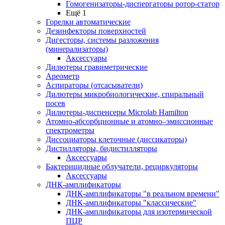
Гомогенизаторы-диспергаторы ротор-статор
Ещё 1
Горелки автоматические
Дезинфекторы поверхностей
Дигесторы, системы разложения
(минерализаторы)
Аксессуары
Дилютеры гравиметрические
Ареометр
Аспираторы (отсасыватели)
Дилютеры микробиологические, спиральный
посев
Дилютеры-диспенсеры Microlab Hamilton
Атомно-абсорбционные и атомно–эмиссионные
спектрометры
Диссоциаторы клеточные (диссикаторы)
Дистилляторы, бидистилляторы
Аксессуары
Бактерицидные облучатели, рециркуляторы
Аксессуары
ДНК-амплификаторы
ДНК-амплификаторы "в реальном времени"
ДНК-амплификаторы "классические"
ДНК-амплификаторы для изотермической
ПЦР