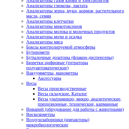
Анализаторы газов крови и электролитов
Анализаторы глюкозы, лактата
Анализаторы зерна, муки, кормов, растительного
масла, семян
Анализаторы клетчатки
Анализаторы микотоксинов
Анализаторы молока и молочных продуктов
Анализаторы мочи и осадка
Анализаторы мяса
Боксы контролируемой атмосферы
Бутирометр
Бутылочные дозаторы (флакон-диспенсеры)
Бюретки цифровые (титраторы
полуавтоматические)
Вакуумметры, манометры
Аксессуары
Весы
Весы производственные
Весы складские. Каталог
Весы ультрамикро, микро, аналитические,
прецизионные, технические, карманные
Виварий (обрудование для работы с животными)
Вискозиметры
Воздухозаборники (импакторы)
микробиологические