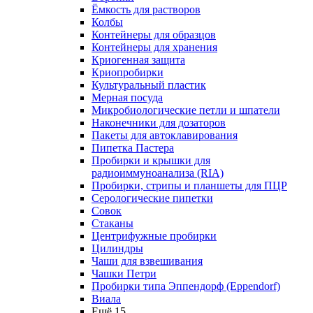
Ёмкость для растворов
Колбы
Контейнеры для образцов
Контейнеры для хранения
Криогенная защита
Криопробирки
Культуральный пластик
Мерная посуда
Микробиологические петли и шпатели
Наконечники для дозаторов
Пакеты для автоклавирования
Пипетка Пастера
Пробирки и крышки для
радиоиммуноанализа (RIA)
Пробирки, стрипы и планшеты для ПЦР
Серологические пипетки
Совок
Стаканы
Центрифужные пробирки
Цилиндры
Чаши для взвешивания
Чашки Петри
Пробирки типа Эппендорф (Eppendorf)
Виала
Ещё 15