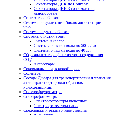
Секвенаторы ДНК по Сэнгеру
Секвенаторы ДНК 3-го поколения,
нанопоровые
Синтезаторы белков
Системы визуализации биолюминесценции in
vivo
Системы изучения белков
Системы очистки воды
Система Аквалаб
Системы очистки воды до 500 л/час
Системы очистки воды до 40 л/ч
СО₂ - анализаторы (анализаторы содержания
СО₂)
Аксессуары
Соковыжималки, валовой пресс
Солемеры
Сосуды Дьюара для транспортировки и хранения
азота, транспортировки образцов,
криохранилища
Спектрофлуориметры
Спектрофотометры
Спектрофотометры кюветные
Спектрофотометры нано
Средоварки и разливочные станции
Аксессуары