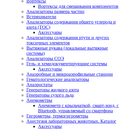
Вортексы
Вортексы для смешивания компонентов
Анализаторы размера частиц
Встряхиватели
Анализаторы содержания общего углерода и
азота (ТОС)
Аксессуары
Анализаторы содержания ртути и других
токсичных элементов
Вытяжные рукава (локальные вытяжные
системы)
Анализаторы СОЭ
Гель- и хемидокументирующие системы
Аксессуары
Анаэробные и микроаэрофильные станции
Гематологические анализаторы
Анаэростаты
Генераторы жидкого азота
Генераторы сухого льда
Анемометры
Анемометр с крыльчаткой, смарт-зонд, с
Bluetooth, управляемый со смартфона
Гигрометры, термогигрометры
Анестезия лабораторных животных. Каталог
Аксессуары