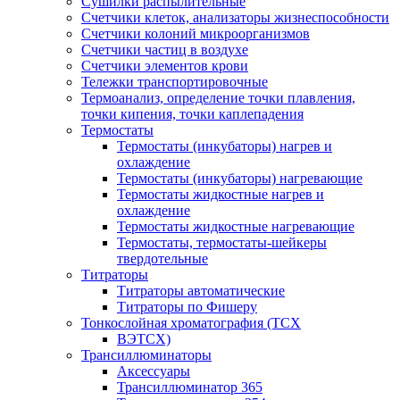
Сушилки распылительные
Счетчики клеток, анализаторы жизнеспособности
Счетчики колоний микроорганизмов
Счетчики частиц в воздухе
Счетчики элементов крови
Тележки транспортировочные
Термоанализ, определение точки плавления,
точки кипения, точки каплепадения
Термостаты
Термостаты (инкубаторы) нагрев и
охлаждение
Термостаты (инкубаторы) нагревающие
Термостаты жидкостные нагрев и
охлаждение
Термостаты жидкостные нагревающие
Термостаты, термостаты-шейкеры
твердотельные
Титраторы
Титраторы автоматические
Титраторы по Фишеру
Тонкослойная хроматография (ТСХ
ВЭТСХ)
Трансиллюминаторы
Аксессуары
Трансиллюминатор 365