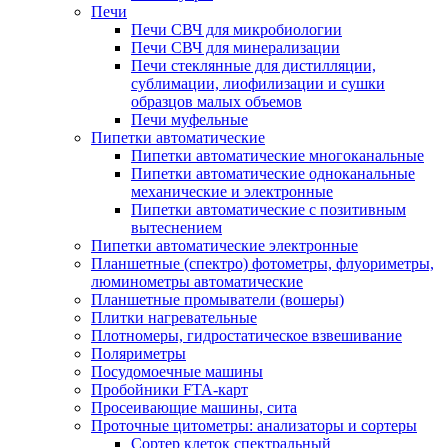
Печи
Печи СВЧ для микробиологии
Печи СВЧ для минерализации
Печи стеклянные для дистилляции,
сублимации, лиофилизации и сушки
образцов малых объемов
Печи муфельные
Пипетки автоматические
Пипетки автоматические многоканальные
Пипетки автоматические одноканальные
механические и электронные
Пипетки автоматические с позитивным
вытеснением
Пипетки автоматические электронные
Планшетные (спектро) фотометры, флуориметры,
люминометры автоматические
Планшетные промыватели (вошеры)
Плитки нагревательные
Плотномеры, гидростатическое взвешивание
Поляриметры
Посудомоечные машины
Пробойники FTA-карт
Просеивающие машины, сита
Проточные цитометры: анализаторы и сортеры
Сортер клеток спектральный