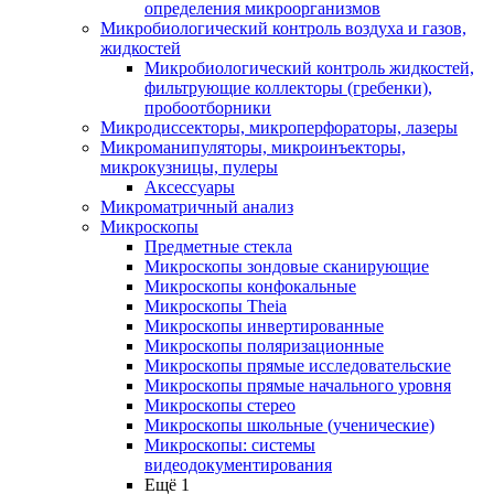
определения микроорганизмов
Микробиологический контроль воздуха и газов,
жидкостей
Микробиологический контроль жидкостей,
фильтрующие коллекторы (гребенки),
пробоотборники
Микродиссекторы, микроперфораторы, лазеры
Микроманипуляторы, микроинъекторы,
микрокузницы, пулеры
Аксессуары
Микроматричный анализ
Микроскопы
Предметные стекла
Микроскопы зондовые сканирующие
Микроскопы конфокальные
Микроскопы Theia
Микроскопы инвертированные
Микроскопы поляризационные
Микроскопы прямые исследовательские
Микроскопы прямые начального уровня
Микроскопы стерео
Микроскопы школьные (ученические)
Микроскопы: системы
видеодокументирования
Ещё 1