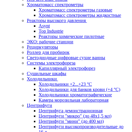
Хроматомасс спектрометры
Хроматомасс спектрометры газовые
Хроматомасс спектрометры жидкостные
Реакторы высокого давления
Asynt
Top Industrie
Реакторы химические пилотные
ЭКО: рабочие станции
Рециркуляторы
Роллер для пробирок
Светодиодные цифровые сухие ванны
Системы электрофореза
Капиллярный электрофорез
Сушильные шкафы
Холодильники
Холодильники +2...+23 °С
Холодильники для банков крови (+4 °С)
Холодильники хроматографические
Камера морозильная лабораторная
Центрифуги
Центрифуга демонстрационная
Центрифуги "микро" (до 48x1,5 мл)
Центрифуги "мини" (до 400 мл)
Центрифуги высокопроизводительные до
16 л