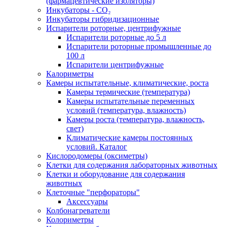
(фармацевтические изоляторы)
Инкубаторы - CO₂
Инкубаторы гибридизационные
Испарители роторные, центрифужные
Испарители роторные до 5 л
Испарители роторные промышленные до
100 л
Испарители центрифужные
Калориметры
Камеры испытательные, климатические, роста
Камеры термические (температура)
Камеры испытательные переменных
условий (температура, влажность)
Камеры роста (температура, влажность,
свет)
Климатические камеры постоянных
условий. Каталог
Кислородомеры (оксиметры)
Клетки для содержания лабораторных животных
Клетки и оборудование для содержания
животных
Клеточные "перфораторы"
Аксессуары
Колбонагреватели
Колориметры