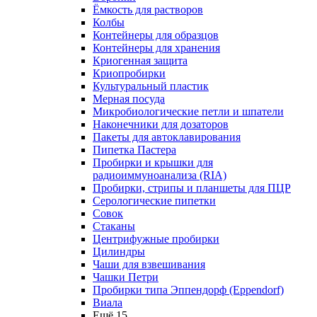
Ёмкость для растворов
Колбы
Контейнеры для образцов
Контейнеры для хранения
Криогенная защита
Криопробирки
Культуральный пластик
Мерная посуда
Микробиологические петли и шпатели
Наконечники для дозаторов
Пакеты для автоклавирования
Пипетка Пастера
Пробирки и крышки для
радиоиммуноанализа (RIA)
Пробирки, стрипы и планшеты для ПЦР
Серологические пипетки
Совок
Стаканы
Центрифужные пробирки
Цилиндры
Чаши для взвешивания
Чашки Петри
Пробирки типа Эппендорф (Eppendorf)
Виала
Ещё 15