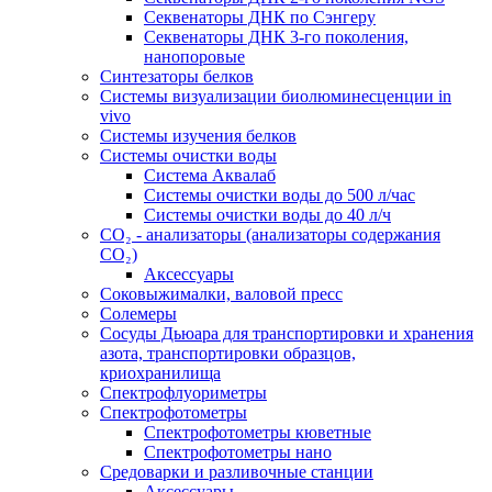
Секвенаторы ДНК по Сэнгеру
Секвенаторы ДНК 3-го поколения,
нанопоровые
Синтезаторы белков
Системы визуализации биолюминесценции in
vivo
Системы изучения белков
Системы очистки воды
Система Аквалаб
Системы очистки воды до 500 л/час
Системы очистки воды до 40 л/ч
СО₂ - анализаторы (анализаторы содержания
СО₂)
Аксессуары
Соковыжималки, валовой пресс
Солемеры
Сосуды Дьюара для транспортировки и хранения
азота, транспортировки образцов,
криохранилища
Спектрофлуориметры
Спектрофотометры
Спектрофотометры кюветные
Спектрофотометры нано
Средоварки и разливочные станции
Аксессуары