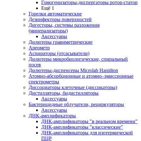
Гомогенизаторы-диспергаторы ротор-статор
Ещё 1
Горелки автоматические
Дезинфекторы поверхностей
Дигесторы, системы разложения
(минерализаторы)
Аксессуары
Дилютеры гравиметрические
Ареометр
Аспираторы (отсасыватели)
Дилютеры микробиологические, спиральный
посев
Дилютеры-диспенсеры Microlab Hamilton
Атомно-абсорбционные и атомно–эмиссионные
спектрометры
Диссоциаторы клеточные (диссикаторы)
Дистилляторы, бидистилляторы
Аксессуары
Бактерицидные облучатели, рециркуляторы
Аксессуары
ДНК-амплификаторы
ДНК-амплификаторы "в реальном времени"
ДНК-амплификаторы "классические"
ДНК-амплификаторы для изотермической
ПЦР