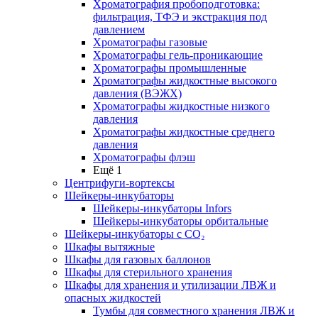
Хроматография пробоподготовка:
фильтрация, ТФЭ и экстракция под
давлением
Хроматографы газовые
Хроматографы гель-проникающие
Хроматографы промышленные
Хроматографы жидкостные высокого
давления (ВЭЖХ)
Хроматографы жидкостные низкого
давления
Хроматографы жидкостные среднего
давления
Хроматографы флэш
Ещё 1
Центрифуги-вортексы
Шейкеры-инкубаторы
Шейкеры-инкубаторы Infors
Шейкеры-инкубаторы орбитальные
Шейкеры-инкубаторы с CО₂
Шкафы вытяжные
Шкафы для газовых баллонов
Шкафы для стерильного хранения
Шкафы для хранения и утилизации ЛВЖ и
опасных жидкостей
Тумбы для совместного хранения ЛВЖ и