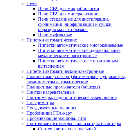
Печи
Печи СВЧ для микробиологии
Печи СВЧ для минерализации
Печи стеклянные для дистилляции,
сублимации, лиофилизации и сушки
образцов малых объемов
Печи муфельные
Пипетки автоматические
Пипетки автоматические многоканальные
Пипетки автоматические одноканальные
механические и электронные
Пипетки автоматические с позитивным
вытеснением
Пипетки автоматические электронные
Планшетные (спектро) фотометры, флуориметры,
люминометры автоматические
Планшетные промыватели (вошеры)
Плитки нагревательные
Плотномеры, гидростатическое взвешивание
Поляриметры
Посудомоечные машины
Пробойники FTA-карт
Просеивающие машины, сита
Проточные цитометры: анализаторы и сортеры
Сортер клеток спектральный