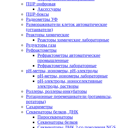
ПЦР цифровая
Аксессуары
ПЦР-боксы
Радиометры УФ
Размораживатели клеток автоматические
(оттаиватели)
Реакторы химические
Реакторы химические лабораторные
Редукторы газа
Рефрактометры
Рефрактометры автоматические
промышленные
Рефрактометры лабораторные
рН-метры, иономеры, рН-электроды
рН-метры, иономеры лабораторные
рН-электроды, ионоселективные
электроды, растворы
Роллеры, роллеры-инкубаторы
Ротационные перемешиватели (ротамиксы,
ротаторы)
Сахариметры
Секвенаторы белков, ДНК
Пиросеквенаторы
Секвенаторы белков
Секвенаторы ДНК 2-го поколения NGS