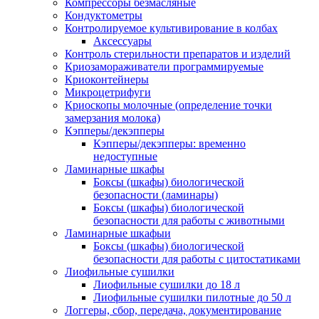
Компрессоры безмасляные
Кондуктометры
Контролируемое культивирование в колбах
Аксессуары
Контроль стерильности препаратов и изделий
Криозамораживатели программируемые
Криоконтейнеры
Микроцетрифуги
Криоскопы молочные (определение точки
замерзания молока)
Кэпперы/декэпперы
Кэпперы/декэпперы: временно
недоступные
Ламинарные шкафы
Боксы (шкафы) биологической
безопасности (ламинары)
Боксы (шкафы) биологической
безопасности для работы с животными
Ламинарные шкафыи
Боксы (шкафы) биологической
безопасности для работы с цитостатиками
Лиофильные сушилки
Лиофильные сушилки до 18 л
Лиофильные сушилки пилотные до 50 л
Логгеры, сбор, передача, документирование