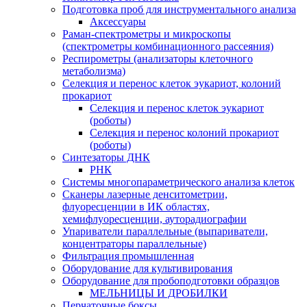
Подготовка проб для инструментального анализа
Аксессуары
Раман-спектрометры и микроскопы
(спектрометры комбинационного рассеяния)
Респирометры (анализаторы клеточного
метаболизма)
Селекция и перенос клеток эукариот, колоний
прокариот
Селекция и перенос клеток эукариот
(роботы)
Селекция и перенос колоний прокариот
(роботы)
Синтезаторы ДНК
РНК
Системы многопараметрического анализа клеток
Сканеры лазерные денситометрии,
флуоресценции в ИК областях,
хемифлуоресценции, ауторадиографии
Упариватели параллельные (выпариватели,
концентраторы параллельные)
Фильтрация промышленная
Оборудование для культивирования
Оборудование для пробоподготовки образцов
МЕЛЬНИЦЫ И ДРОБИЛКИ
Перчаточные боксы