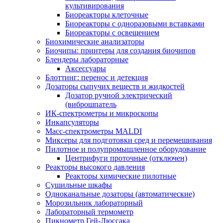
культивирования
Биореакторы клеточные
Биореакторы с одноразовыми вставками
Биореакторы с освещением
Биохимические анализаторы
Биочипы: принтеры для создания биочипов
Блендеры лабораторные
Аксессуары
Блоттинг: перенос и детекция
Дозаторы сыпучих веществ и жидкостей
Дозатор ручной электрический
(виброшпатель
ИК-спектрометры и микроскопы
Инкапсуляторы
Масс-спектрометры MALDI
Миксеры для подготовки сред и перемешивания
Пилотное и полупромышленное оборудование
Центрифуги проточные (отключен)
Реакторы высокого давления
Реакторы химические пилотные
Сушильные шкафы
Одноканальные дозаторы (автоматические)
Морозильник лабораторный
Лабораторный термометр
Пикнометр Гей-Люссака