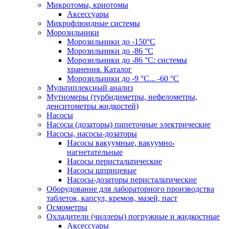
Микротомы, криотомы
Аксессуары
Микрофлюидные системы
Морозильники
Морозильники до -150°С
Морозильники до -86 °C
Морозильники до -86 °C: системы
хранения. Каталог
Морозильники до -9 °C... -60 °C
Мультиплексный анализ
Мутномеры (турбидиметры, нефелометры,
денситометры жидкостей)
Насосы
Насосы (дозаторы) пипеточные электрические
Насосы, насосы-дозаторы
Насосы вакуумные, вакуумно-
нагнетательные
Насосы перистальтические
Насосы шприцевые
Насосы-дозаторы перистальтические
Оборудование для лабораторного производства
таблеток, капсул, кремов, мазей, паст
Осмометры
Охладители (чиллеры) погружные и жидкостные
Аксессуары