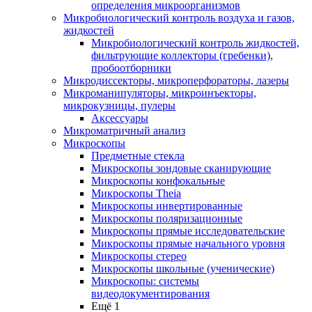
определения микроорганизмов
Микробиологический контроль воздуха и газов,
жидкостей
Микробиологический контроль жидкостей,
фильтрующие коллекторы (гребенки),
пробоотборники
Микродиссекторы, микроперфораторы, лазеры
Микроманипуляторы, микроинъекторы,
микрокузницы, пулеры
Аксессуары
Микроматричный анализ
Микроскопы
Предметные стекла
Микроскопы зондовые сканирующие
Микроскопы конфокальные
Микроскопы Theia
Микроскопы инвертированные
Микроскопы поляризационные
Микроскопы прямые исследовательские
Микроскопы прямые начального уровня
Микроскопы стерео
Микроскопы школьные (ученические)
Микроскопы: системы
видеодокументирования
Ещё 1