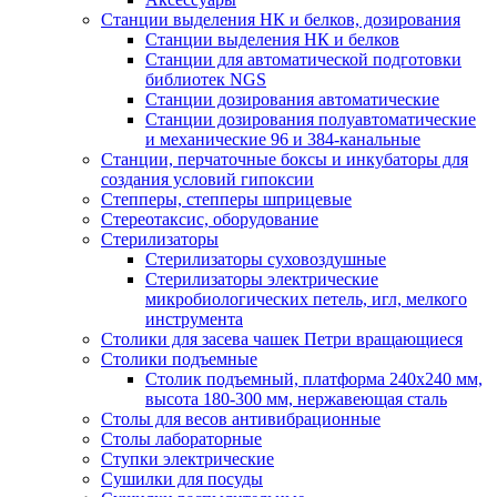
Станции выделения НК и белков, дозирования
Станции выделения НК и белков
Станции для автоматической подготовки
библиотек NGS
Станции дозирования автоматические
Станции дозирования полуавтоматические
и механические 96 и 384-канальные
Станции, перчаточные боксы и инкубаторы для
создания условий гипоксии
Степперы, степперы шприцевые
Стереотаксис, оборудование
Стерилизаторы
Стерилизаторы суховоздушные
Стерилизаторы электрические
микробиологических петель, игл, мелкого
инструмента
Столики для засева чашек Петри вращающиеся
Столики подъемные
Столик подъемный, платформа 240х240 мм,
высота 180-300 мм, нержавеющая сталь
Столы для весов антивибрационные
Столы лабораторные
Ступки электрические
Сушилки для посуды