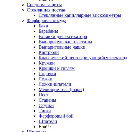
Средства защиты
Стеклянная посуда
Стеклянные капиллярные вискозиметры
Фарфоровая посуда
Баки
Барабаны
Вставки для эксикатора
Выпарительные пластины
Выпарительные чашки
Кастрюли
Классический неполяризующийся электрод
Кружки
Крышки к тиглям
Лодочки
Ложки
Ложки-шпатели
Мелющие тела (шары)
Пест
Стаканы
Ступки
Тигли
Фарфоровый бой
Шпатели
Ещё 9
Штативы