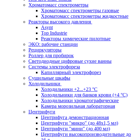
Хроматомасс спектрометры
Хроматомасс спектрометры газовые
Хроматомасс спектрометры жидкостные
Реакторы высокого давления
Asynt
Top Industrie
Реакторы химические пилотные
ЭКО: рабочие станции
Рециркуляторы
Роллер для пробирок
Светодиодные цифровые сухие ванны
Системы электрофореза
Капиллярный электрофорез
Сушильные шкафы
Холодильники
Холодильники +2...+23 °С
Холодильники для банков крови (+4 °С)
Холодильники хроматографические
Камера морозильная лабораторная
Центрифуги
Центрифуга демонстрационная
Центрифуги "микро" (до 48x1,5 мл)
Центрифуги "мини" (до 400 мл)
Центрифуги высокопроизводительные до
16 л