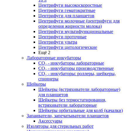
Центрифуги высокоскоростные
Центрифуги гематокритные
Центрифуги для планшетов
Центрифуги молочные (центрифуги для
определения жирности молока)
Центрифуги мультифункциональные
Центрифуги проточные
Центрифуги ультра
Центрифуги цитологические
Ещё 2
Лабораторные инкубаторы
СО₂ - инкубаторы лабораторные
СО₂ - инкубаторы производственные
СО₂ - инкубаторы: роллеры, шейкеры,
спиннеры
Шейкеры
Шейкеры (встряхиватели лабораторные)
для планшетов
Шейкеры без термостатирования,
встряхиватели лабораторные
Шейкеры орбитальные для колб (качалки)
Запаиватели, запечатыватели планшетов
Аксессуары
Изоляторы для стерильных работ