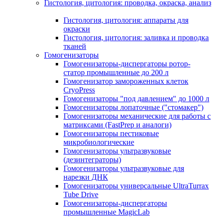
Гистология, цитология: проводка, окраска, анализ
Гистология, цитология: аппараты для
окраски
Гистология, цитология: заливка и проводка
тканей
Гомогенизаторы
Гомогенизаторы-диспергаторы ротор-
статор промышленные до 200 л
Гомогенизатор замороженных клеток
CryoPress
Гомогенизаторы "под давлением" до 1000 л
Гомогенизаторы лопаточные ("стомакер")
Гомогенизаторы механические для работы с
матриксами (FastPrep и аналоги)
Гомогенизаторы пестиковые
микробиологические
Гомогенизаторы ультразвуковые
(дезинтеграторы)
Гомогенизаторы ультразвуковые для
нарезки ДНК
Гомогенизаторы универсальные UltraTurrax
Tube Drive
Гомогенизаторы-диспергаторы
промышленные MagicLab