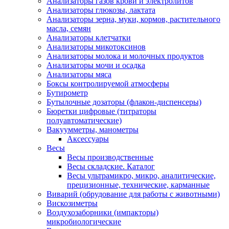
Анализаторы газов крови и электролитов
Анализаторы глюкозы, лактата
Анализаторы зерна, муки, кормов, растительного
масла, семян
Анализаторы клетчатки
Анализаторы микотоксинов
Анализаторы молока и молочных продуктов
Анализаторы мочи и осадка
Анализаторы мяса
Боксы контролируемой атмосферы
Бутирометр
Бутылочные дозаторы (флакон-диспенсеры)
Бюретки цифровые (титраторы
полуавтоматические)
Вакуумметры, манометры
Аксессуары
Весы
Весы производственные
Весы складские. Каталог
Весы ультрамикро, микро, аналитические,
прецизионные, технические, карманные
Виварий (обрудование для работы с животными)
Вискозиметры
Воздухозаборники (импакторы)
микробиологические