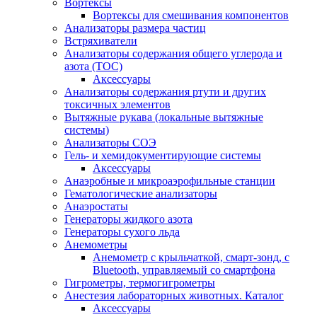
Вортексы
Вортексы для смешивания компонентов
Анализаторы размера частиц
Встряхиватели
Анализаторы содержания общего углерода и
азота (ТОС)
Аксессуары
Анализаторы содержания ртути и других
токсичных элементов
Вытяжные рукава (локальные вытяжные
системы)
Анализаторы СОЭ
Гель- и хемидокументирующие системы
Аксессуары
Анаэробные и микроаэрофильные станции
Гематологические анализаторы
Анаэростаты
Генераторы жидкого азота
Генераторы сухого льда
Анемометры
Анемометр с крыльчаткой, смарт-зонд, с
Bluetooth, управляемый со смартфона
Гигрометры, термогигрометры
Анестезия лабораторных животных. Каталог
Аксессуары