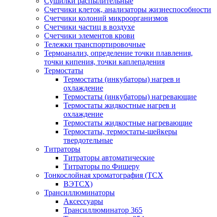
Сушилки распылительные
Счетчики клеток, анализаторы жизнеспособности
Счетчики колоний микроорганизмов
Счетчики частиц в воздухе
Счетчики элементов крови
Тележки транспортировочные
Термоанализ, определение точки плавления,
точки кипения, точки каплепадения
Термостаты
Термостаты (инкубаторы) нагрев и
охлаждение
Термостаты (инкубаторы) нагревающие
Термостаты жидкостные нагрев и
охлаждение
Термостаты жидкостные нагревающие
Термостаты, термостаты-шейкеры
твердотельные
Титраторы
Титраторы автоматические
Титраторы по Фишеру
Тонкослойная хроматография (ТСХ
ВЭТСХ)
Трансиллюминаторы
Аксессуары
Трансиллюминатор 365