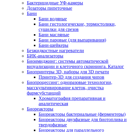
Бактерицидные УФ-камеры
Дозаторы пипеточные
Бани
Бани водяные
Бани гистологические, термостолики,
сушилки для срезов
Бани масляные
Бани паровые (для выпаривания)
Бани-шейкеры
Безжидкостные нагреватели
БИК-анализаторы
Биоимиджинг: системы автоматической
визуализации и клеточного скрининга. Каталог
Биопринтеры 3D, наборы для 3D печати
Принтер-3D для создания чипов
Биопроцессинг: одноразовые технологии,
масскультивирование клеток, очистка
фармсубстанций
Хроматография препаративная и
аналитическая
Биореакторы
Биореакторы бактериальные (ферментеры)
Биореакторы двухфазные для биотоплива и
твердофазные
Биореакторы для параллельного