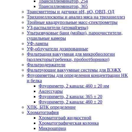
Трансиллюминатор, 254
Трансиллюминатор, 365
Трансмиттеры и датчики рН, рО, ОВП, ОД
Трихинеллоскопы и анализ мяса на трихинеллез
Тройные квадрупольные масс-спектрометры
УЗ-распылители (атомайзеры)
Ультразвуковые бани (мойки), пароочистители,
сушильные камеры
УФ-лампы
УФ-облучатели дозированные
Фильтрация вакуумная для микробиологии
(коллекторы/гребенки, пробоотборники)
Фильтродержатели
Фильтрующие вакуумные системы для ВЭЖХ
Флуориметры для определения концентрации НК
и белка
Флуориметр, 2 канала: 460 ± 20 нм
Аксессуары
Флуориметр, 2 канала: 365 ± 20
Флуориметр, 2 канала: 460 ± 20
ХПК, БПК определение
Хроматография
Хроматограф жидкостной
Хроматографическая колонка
Микрошприц