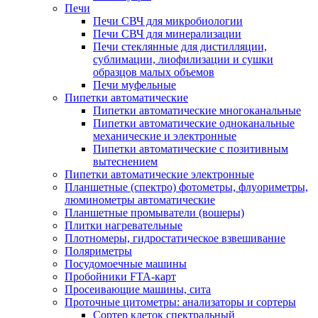
Печи
Печи СВЧ для микробиологии
Печи СВЧ для минерализации
Печи стеклянные для дистилляции,
сублимации, лиофилизации и сушки
образцов малых объемов
Печи муфельные
Пипетки автоматические
Пипетки автоматические многоканальные
Пипетки автоматические одноканальные
механические и электронные
Пипетки автоматические с позитивным
вытеснением
Пипетки автоматические электронные
Планшетные (спектро) фотометры, флуориметры,
люминометры автоматические
Планшетные промыватели (вошеры)
Плитки нагревательные
Плотномеры, гидростатическое взвешивание
Поляриметры
Посудомоечные машины
Пробойники FTA-карт
Просеивающие машины, сита
Проточные цитометры: анализаторы и сортеры
Сортер клеток спектральный