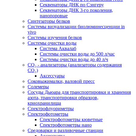
Секвенаторы ДНК по Сэнгеру
Секвенаторы ДНК 3-го поколения,
нанопоровые
Синтезаторы белков
Системы визуализации биолюминесценции in
vivo
Системы изучения белков
Системы очистки воды
Система Аквалаб
Системы очистки воды до 500 л/час
Системы очистки воды до 40 л/ч
СО₂ - анализаторы (анализаторы содержания
СО₂)
Аксессуары
Соковыжималки, валовой пресс
Солемеры
Сосуды Дьюара для транспортировки и хранения
азота, транспортировки образцов,
криохранилища
Спектрофлуориметры
Спектрофотометры
Спектрофотометры кюветные
Спектрофотометры нано
Средоварки и разливочные станции
Аксессуары