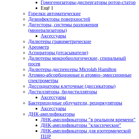
Гомогенизаторы-диспергаторы ротор-статор
Ещё 1
Горелки автоматические
Дезинфекторы поверхностей
Дигесторы, системы разложения
(минерализаторы)
Аксессуары
Дилютеры гравиметрические
Ареометр
Аспираторы (отсасыватели)
Дилютеры микробиологические, спиральный
посев
Дилютеры-диспенсеры Microlab Hamilton
Атомно-абсорбционные и атомно–эмиссионные
спектрометры
Диссоциаторы клеточные (диссикаторы)
Дистилляторы, бидистилляторы
Аксессуары
Бактерицидные облучатели, рециркуляторы
Аксессуары
ДНК-амплификаторы
ДНК-амплификаторы "в реальном времени"
ДНК-амплификаторы "классические"
ДНК-амплификаторы для изотермической
ПЦР