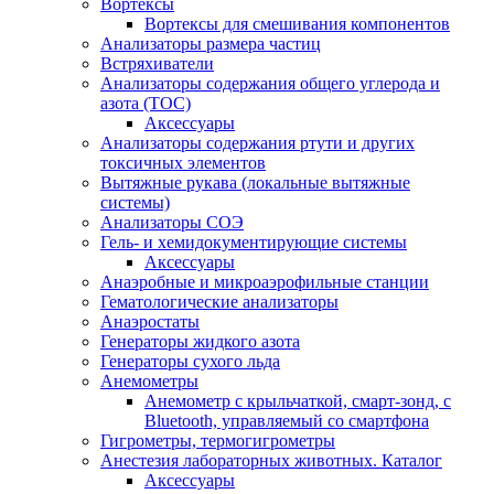
Вортексы
Вортексы для смешивания компонентов
Анализаторы размера частиц
Встряхиватели
Анализаторы содержания общего углерода и
азота (ТОС)
Аксессуары
Анализаторы содержания ртути и других
токсичных элементов
Вытяжные рукава (локальные вытяжные
системы)
Анализаторы СОЭ
Гель- и хемидокументирующие системы
Аксессуары
Анаэробные и микроаэрофильные станции
Гематологические анализаторы
Анаэростаты
Генераторы жидкого азота
Генераторы сухого льда
Анемометры
Анемометр с крыльчаткой, смарт-зонд, с
Bluetooth, управляемый со смартфона
Гигрометры, термогигрометры
Анестезия лабораторных животных. Каталог
Аксессуары