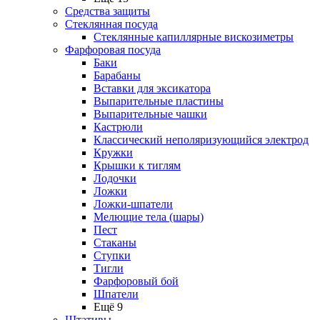
Средства защиты
Стеклянная посуда
Стеклянные капиллярные вискозиметры
Фарфоровая посуда
Баки
Барабаны
Вставки для эксикатора
Выпарительные пластины
Выпарительные чашки
Кастрюли
Классический неполяризующийся электрод
Кружки
Крышки к тиглям
Лодочки
Ложки
Ложки-шпатели
Мелющие тела (шары)
Пест
Стаканы
Ступки
Тигли
Фарфоровый бой
Шпатели
Ещё 9
Штативы