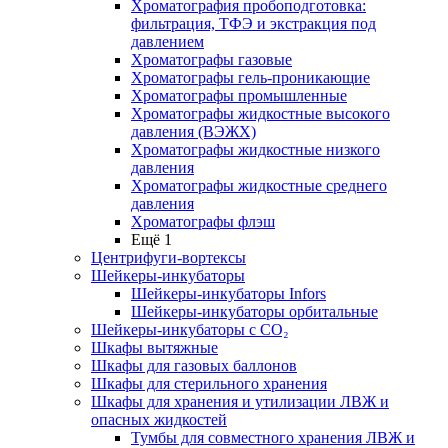
Хроматография пробоподготовка:
фильтрация, ТФЭ и экстракция под
давлением
Хроматографы газовые
Хроматографы гель-проникающие
Хроматографы промышленные
Хроматографы жидкостные высокого
давления (ВЭЖХ)
Хроматографы жидкостные низкого
давления
Хроматографы жидкостные среднего
давления
Хроматографы флэш
Ещё 1
Центрифуги-вортексы
Шейкеры-инкубаторы
Шейкеры-инкубаторы Infors
Шейкеры-инкубаторы орбитальные
Шейкеры-инкубаторы с CО₂
Шкафы вытяжные
Шкафы для газовых баллонов
Шкафы для стерильного хранения
Шкафы для хранения и утилизации ЛВЖ и
опасных жидкостей
Тумбы для совместного хранения ЛВЖ и