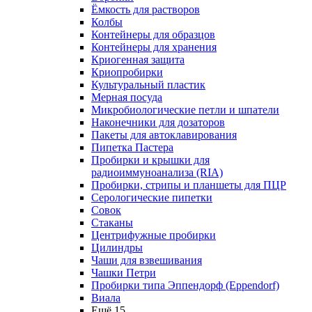
Ёмкость для растворов
Колбы
Контейнеры для образцов
Контейнеры для хранения
Криогенная защита
Криопробирки
Культуральный пластик
Мерная посуда
Микробиологические петли и шпатели
Наконечники для дозаторов
Пакеты для автоклавирования
Пипетка Пастера
Пробирки и крышки для
радиоиммуноанализа (RIA)
Пробирки, стрипы и планшеты для ПЦР
Серологические пипетки
Совок
Стаканы
Центрифужные пробирки
Цилиндры
Чаши для взвешивания
Чашки Петри
Пробирки типа Эппендорф (Eppendorf)
Виала
Ещё 15