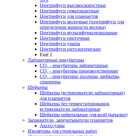
Центрифуги высокоскоростные
Центрифуги гематокритные
Центрифуги для планшетов
Центрифуги молочные (центрифуги для
определения жирности молока)
Центрифуги мультифункциональные
Центрифуги проточные
Центрифуги ультра
Центрифуги цитологические
Ещё 2
Лабораторные инкубаторы
СО₂ - инкубаторы лабораторные
СО₂ - инкубаторы производственные
СО₂ - инкубаторы: роллеры, шейкеры,
спиннеры
Шейкеры
Шейкеры (встряхиватели лабораторные)
для планшетов
Шейкеры без термостатирования,
встряхиватели лабораторные
Шейкеры орбитальные для колб (качалки)
Запаиватели, запечатыватели планшетов
Аксессуары
Изоляторы для стерильных работ