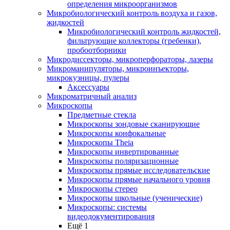
определения микроорганизмов
Микробиологический контроль воздуха и газов,
жидкостей
Микробиологический контроль жидкостей,
фильтрующие коллекторы (гребенки),
пробоотборники
Микродиссекторы, микроперфораторы, лазеры
Микроманипуляторы, микроинъекторы,
микрокузницы, пулеры
Аксессуары
Микроматричный анализ
Микроскопы
Предметные стекла
Микроскопы зондовые сканирующие
Микроскопы конфокальные
Микроскопы Theia
Микроскопы инвертированные
Микроскопы поляризационные
Микроскопы прямые исследовательские
Микроскопы прямые начального уровня
Микроскопы стерео
Микроскопы школьные (ученические)
Микроскопы: системы
видеодокументирования
Ещё 1