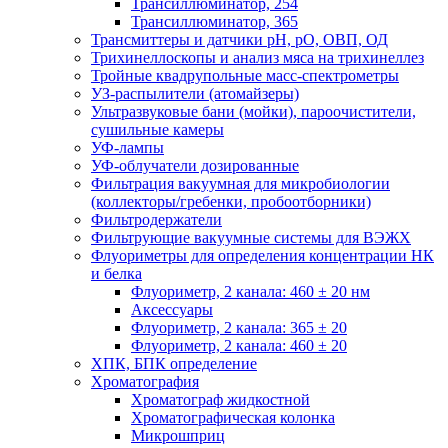
Трансиллюминатор, 254
Трансиллюминатор, 365
Трансмиттеры и датчики рН, рО, ОВП, ОД
Трихинеллоскопы и анализ мяса на трихинеллез
Тройные квадрупольные масс-спектрометры
УЗ-распылители (атомайзеры)
Ультразвуковые бани (мойки), пароочистители,
сушильные камеры
УФ-лампы
УФ-облучатели дозированные
Фильтрация вакуумная для микробиологии
(коллекторы/гребенки, пробоотборники)
Фильтродержатели
Фильтрующие вакуумные системы для ВЭЖХ
Флуориметры для определения концентрации НК
и белка
Флуориметр, 2 канала: 460 ± 20 нм
Аксессуары
Флуориметр, 2 канала: 365 ± 20
Флуориметр, 2 канала: 460 ± 20
ХПК, БПК определение
Хроматография
Хроматограф жидкостной
Хроматографическая колонка
Микрошприц