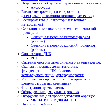
Подготовка проб для инструментального анализа
Аксессуары
Раман-спектрометры и микроскопы
(спектрометры комбинационного рассеяния)
Респирометры (анализаторы клеточного
метаболизма)
Селекция и перенос клеток эукариот, колоний
прокариот
Селекция и перенос клеток эукариот
(роботы)
Селекция и перенос колоний прокариот
(роботы)
Синтезаторы ДНК
РНК
Системы многопараметрического анализа клеток
Сканеры лазерные денситометрии,
флуоресценции в ИК областях,
хемифлуоресценции, ауторадиографии
Упариватели параллельные (выпариватели,
концентраторы параллельные)
Фильтрация промышленная
Оборудование для культивирования
Оборудование для пробоподготовки образцов
МЕЛЬНИЦЫ И ДРОБИЛКИ
Перчаточные боксы