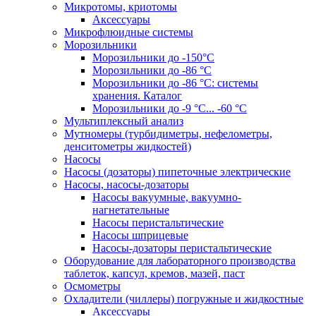
Микротомы, криотомы
Аксессуары
Микрофлюидные системы
Морозильники
Морозильники до -150°С
Морозильники до -86 °C
Морозильники до -86 °C: системы
хранения. Каталог
Морозильники до -9 °C... -60 °C
Мультиплексный анализ
Мутномеры (турбидиметры, нефелометры,
денситометры жидкостей)
Насосы
Насосы (дозаторы) пипеточные электрические
Насосы, насосы-дозаторы
Насосы вакуумные, вакуумно-
нагнетательные
Насосы перистальтические
Насосы шприцевые
Насосы-дозаторы перистальтические
Оборудование для лабораторного производства
таблеток, капсул, кремов, мазей, паст
Осмометры
Охладители (чиллеры) погружные и жидкостные
Аксессуары