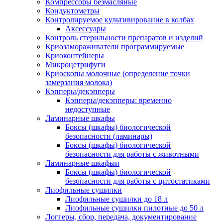
Компрессоры безмасляные
Кондуктометры
Контролируемое культивирование в колбах
Аксессуары
Контроль стерильности препаратов и изделий
Криозамораживатели программируемые
Криоконтейнеры
Микроцетрифуги
Криоскопы молочные (определение точки
замерзания молока)
Кэпперы/декэпперы
Кэпперы/декэпперы: временно
недоступные
Ламинарные шкафы
Боксы (шкафы) биологической
безопасности (ламинары)
Боксы (шкафы) биологической
безопасности для работы с животными
Ламинарные шкафыи
Боксы (шкафы) биологической
безопасности для работы с цитостатиками
Лиофильные сушилки
Лиофильные сушилки до 18 л
Лиофильные сушилки пилотные до 50 л
Логгеры, сбор, передача, документирование