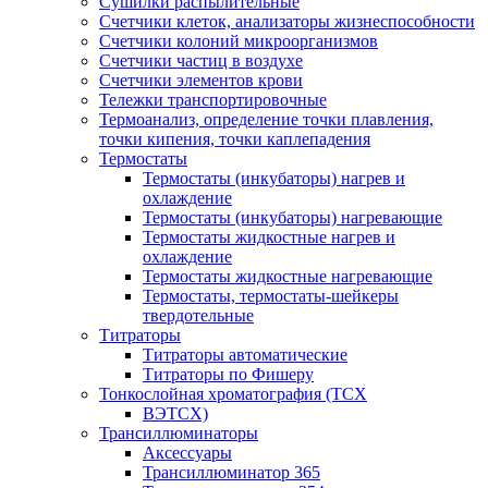
Сушилки распылительные
Счетчики клеток, анализаторы жизнеспособности
Счетчики колоний микроорганизмов
Счетчики частиц в воздухе
Счетчики элементов крови
Тележки транспортировочные
Термоанализ, определение точки плавления,
точки кипения, точки каплепадения
Термостаты
Термостаты (инкубаторы) нагрев и
охлаждение
Термостаты (инкубаторы) нагревающие
Термостаты жидкостные нагрев и
охлаждение
Термостаты жидкостные нагревающие
Термостаты, термостаты-шейкеры
твердотельные
Титраторы
Титраторы автоматические
Титраторы по Фишеру
Тонкослойная хроматография (ТСХ
ВЭТСХ)
Трансиллюминаторы
Аксессуары
Трансиллюминатор 365