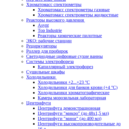
Хроматомасс спектрометры
Хроматомасс спектрометры газовые
Хроматомасс спектрометры жидкостные
Реакторы высокого давления
Asynt
Top Industrie
Реакторы химические пилотные
ЭКО: рабочие станции
Рециркуляторы
Роллер для пробирок
Светодиодные цифровые сухие ванны
Системы электрофореза
Капиллярный электрофорез
Сушильные шкафы
Холодильники
Холодильники +2...+23 °С
Холодильники для банков крови (+4 °С)
Холодильники хроматографические
Камера морозильная лабораторная
Центрифуги
Центрифуга демонстрационная
Центрифуги "микро" (до 48x1,5 мл)
Центрифуги "мини" (до 400 мл)
Центрифуги высокопроизводительные до
16 л