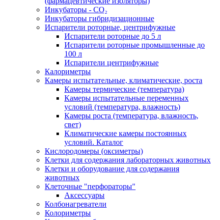
(фармацевтические изоляторы)
Инкубаторы - CO₂
Инкубаторы гибридизационные
Испарители роторные, центрифужные
Испарители роторные до 5 л
Испарители роторные промышленные до
100 л
Испарители центрифужные
Калориметры
Камеры испытательные, климатические, роста
Камеры термические (температура)
Камеры испытательные переменных
условий (температура, влажность)
Камеры роста (температура, влажность,
свет)
Климатические камеры постоянных
условий. Каталог
Кислородомеры (оксиметры)
Клетки для содержания лабораторных животных
Клетки и оборудование для содержания
животных
Клеточные "перфораторы"
Аксессуары
Колбонагреватели
Колориметры