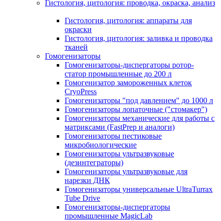
Гистология, цитология: проводка, окраска, анализ
Гистология, цитология: аппараты для
окраски
Гистология, цитология: заливка и проводка
тканей
Гомогенизаторы
Гомогенизаторы-диспергаторы ротор-
статор промышленные до 200 л
Гомогенизатор замороженных клеток
CryoPress
Гомогенизаторы "под давлением" до 1000 л
Гомогенизаторы лопаточные ("стомакер")
Гомогенизаторы механические для работы с
матриксами (FastPrep и аналоги)
Гомогенизаторы пестиковые
микробиологические
Гомогенизаторы ультразвуковые
(дезинтеграторы)
Гомогенизаторы ультразвуковые для
нарезки ДНК
Гомогенизаторы универсальные UltraTurrax
Tube Drive
Гомогенизаторы-диспергаторы
промышленные MagicLab