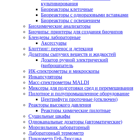
культивирования
Биореакторы клеточные
Биореакторы с одноразовыми вставками
Биореакторы с освещением
Биохимические анализаторы
Биочипы: принтеры для создания биочипов
Блендеры лабораторные
Аксессуары
Блоттинг: перенос и детекция
Дозаторы сыпучих веществ и жидкостей
Дозатор ручной электрический
(виброшпатель
ИК-спектрометры и микроскопы
Инкапсуляторы
Масс-спектрометры MALDI
Миксеры для подготовки сред и перемешивания
Пилотное и полупромышленное оборудование
Центрифуги проточные (отключен)
Реакторы высокого давления
Реакторы химические пилотные
Сушильные шкафы
Одноканальные дозаторы (автоматические)
Морозильник лабораторный
Лабораторный термометр
Пикнометр Гей-Люссака