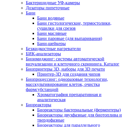
Бактерицидные УФ-камеры
Дозаторы пипеточные
Бани
Бани водяные
Бани гистологические, термостолики,
сушилки для срезов
Бани масляные
Бани паровые (для выпаривания)
Бани-шейкеры
Безжидкостные нагреватели
БИК-анализаторы
Биоимиджинг: системы автоматической
визуализации и клеточного скрининга. Каталог
Биопринтеры 3D, наборы для 3D печати
Принтер-3D для создания чипов
Биопроцессинг: одноразовые технологии,
масскультивирование клеток, очистка
фармсубстанций
Хроматография препаративная и
аналитическая
Биореакторы
Биореакторы бактериальные (ферментеры)
Биореакторы двухфазные для биотоплива и
твердофазные
Биореакторы для параллельного