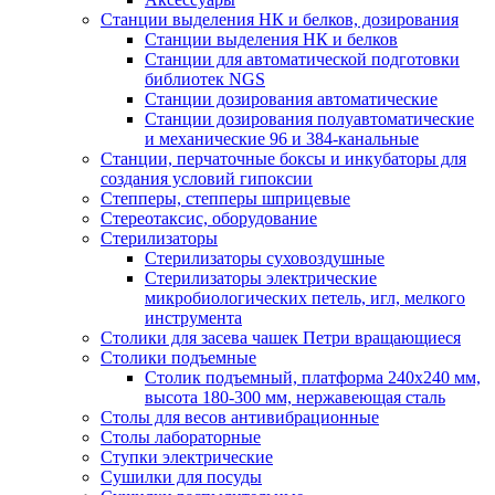
Станции выделения НК и белков, дозирования
Станции выделения НК и белков
Станции для автоматической подготовки
библиотек NGS
Станции дозирования автоматические
Станции дозирования полуавтоматические
и механические 96 и 384-канальные
Станции, перчаточные боксы и инкубаторы для
создания условий гипоксии
Степперы, степперы шприцевые
Стереотаксис, оборудование
Стерилизаторы
Стерилизаторы суховоздушные
Стерилизаторы электрические
микробиологических петель, игл, мелкого
инструмента
Столики для засева чашек Петри вращающиеся
Столики подъемные
Столик подъемный, платформа 240х240 мм,
высота 180-300 мм, нержавеющая сталь
Столы для весов антивибрационные
Столы лабораторные
Ступки электрические
Сушилки для посуды