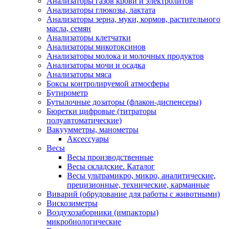
Анализаторы газов крови и электролитов
Анализаторы глюкозы, лактата
Анализаторы зерна, муки, кормов, растительного
масла, семян
Анализаторы клетчатки
Анализаторы микотоксинов
Анализаторы молока и молочных продуктов
Анализаторы мочи и осадка
Анализаторы мяса
Боксы контролируемой атмосферы
Бутирометр
Бутылочные дозаторы (флакон-диспенсеры)
Бюретки цифровые (титраторы
полуавтоматические)
Вакуумметры, манометры
Аксессуары
Весы
Весы производственные
Весы складские. Каталог
Весы ультрамикро, микро, аналитические,
прецизионные, технические, карманные
Виварий (обрудование для работы с животными)
Вискозиметры
Воздухозаборники (импакторы)
микробиологические