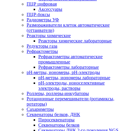
ПЦР цифровая
Аксессуары
ПЦР-боксы
Радиометры УФ
Размораживатели клеток автоматические
(оттаиватели)
Реакторы химические
Реакторы химические лабораторные
Редукторы газа
Рефрактометры
Рефрактометры автоматические
промышленные
Рефрактометры лабораторные
рН-метры, иономеры, рН-электроды
рН-метры, иономеры лабораторные
рН-электроды, ионоселективные
электроды, растворы
Роллеры, роллеры-инкубаторы
Ротационные перемешиватели (ротамиксы,
ротаторы)
Сахариметры
Секвенаторы белков, ДНК
Пиросеквенаторы
Секвенаторы белков
Секвенаторы ДНК 2-го поколения NGS