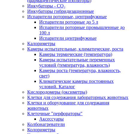
(фармацевтические изоляторы)
Инкубаторы - CO₂
Инкубаторы гибридизационные
Испарители роторные, центрифужные
Испарители роторные до 5 л
Испарители роторные промышленные до
100 л
Испарители центрифужные
Калориметры
Камеры испытательные, климатические, роста
Камеры термические (температура)
Камеры испытательные переменных
условий (температура, влажность)
Камеры роста (температура, влажность,
свет)
Климатические камеры постоянных
условий. Каталог
Кислородомеры (оксиметры)
Клетки для содержания лабораторных животных
Клетки и оборудование для содержания
животных
Клеточные "перфораторы"
Аксессуары
Колбонагреватели
Колориметры