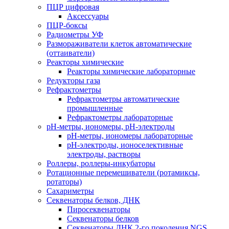
ПЦР цифровая
Аксессуары
ПЦР-боксы
Радиометры УФ
Размораживатели клеток автоматические
(оттаиватели)
Реакторы химические
Реакторы химические лабораторные
Редукторы газа
Рефрактометры
Рефрактометры автоматические
промышленные
Рефрактометры лабораторные
рН-метры, иономеры, рН-электроды
рН-метры, иономеры лабораторные
рН-электроды, ионоселективные
электроды, растворы
Роллеры, роллеры-инкубаторы
Ротационные перемешиватели (ротамиксы,
ротаторы)
Сахариметры
Секвенаторы белков, ДНК
Пиросеквенаторы
Секвенаторы белков
Секвенаторы ДНК 2-го поколения NGS