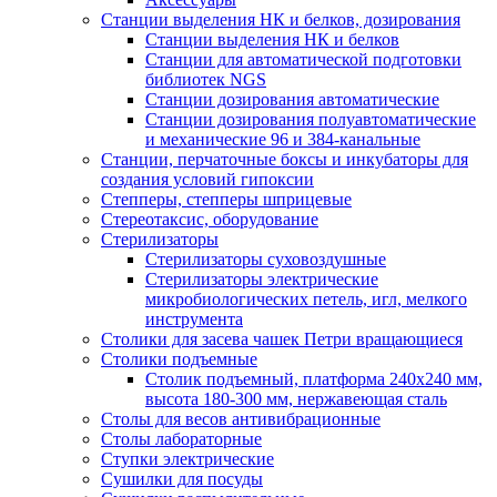
Станции выделения НК и белков, дозирования
Станции выделения НК и белков
Станции для автоматической подготовки
библиотек NGS
Станции дозирования автоматические
Станции дозирования полуавтоматические
и механические 96 и 384-канальные
Станции, перчаточные боксы и инкубаторы для
создания условий гипоксии
Степперы, степперы шприцевые
Стереотаксис, оборудование
Стерилизаторы
Стерилизаторы суховоздушные
Стерилизаторы электрические
микробиологических петель, игл, мелкого
инструмента
Столики для засева чашек Петри вращающиеся
Столики подъемные
Столик подъемный, платформа 240х240 мм,
высота 180-300 мм, нержавеющая сталь
Столы для весов антивибрационные
Столы лабораторные
Ступки электрические
Сушилки для посуды