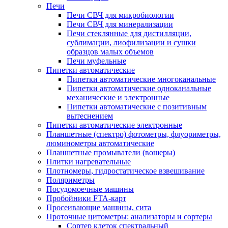
Печи
Печи СВЧ для микробиологии
Печи СВЧ для минерализации
Печи стеклянные для дистилляции,
сублимации, лиофилизации и сушки
образцов малых объемов
Печи муфельные
Пипетки автоматические
Пипетки автоматические многоканальные
Пипетки автоматические одноканальные
механические и электронные
Пипетки автоматические с позитивным
вытеснением
Пипетки автоматические электронные
Планшетные (спектро) фотометры, флуориметры,
люминометры автоматические
Планшетные промыватели (вошеры)
Плитки нагревательные
Плотномеры, гидростатическое взвешивание
Поляриметры
Посудомоечные машины
Пробойники FTA-карт
Просеивающие машины, сита
Проточные цитометры: анализаторы и сортеры
Сортер клеток спектральный