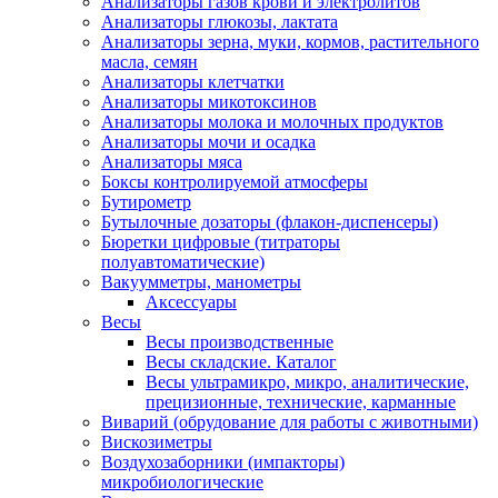
Анализаторы газов крови и электролитов
Анализаторы глюкозы, лактата
Анализаторы зерна, муки, кормов, растительного
масла, семян
Анализаторы клетчатки
Анализаторы микотоксинов
Анализаторы молока и молочных продуктов
Анализаторы мочи и осадка
Анализаторы мяса
Боксы контролируемой атмосферы
Бутирометр
Бутылочные дозаторы (флакон-диспенсеры)
Бюретки цифровые (титраторы
полуавтоматические)
Вакуумметры, манометры
Аксессуары
Весы
Весы производственные
Весы складские. Каталог
Весы ультрамикро, микро, аналитические,
прецизионные, технические, карманные
Виварий (обрудование для работы с животными)
Вискозиметры
Воздухозаборники (импакторы)
микробиологические