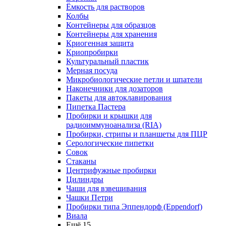
Ёмкость для растворов
Колбы
Контейнеры для образцов
Контейнеры для хранения
Криогенная защита
Криопробирки
Культуральный пластик
Мерная посуда
Микробиологические петли и шпатели
Наконечники для дозаторов
Пакеты для автоклавирования
Пипетка Пастера
Пробирки и крышки для
радиоиммуноанализа (RIA)
Пробирки, стрипы и планшеты для ПЦР
Серологические пипетки
Совок
Стаканы
Центрифужные пробирки
Цилиндры
Чаши для взвешивания
Чашки Петри
Пробирки типа Эппендорф (Eppendorf)
Виала
Ещё 15