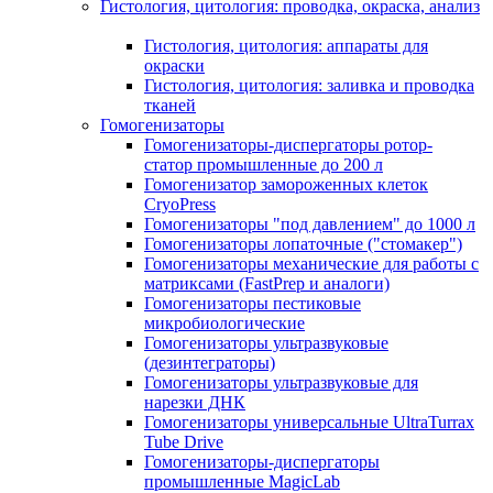
Гистология, цитология: проводка, окраска, анализ
Гистология, цитология: аппараты для
окраски
Гистология, цитология: заливка и проводка
тканей
Гомогенизаторы
Гомогенизаторы-диспергаторы ротор-
статор промышленные до 200 л
Гомогенизатор замороженных клеток
CryoPress
Гомогенизаторы "под давлением" до 1000 л
Гомогенизаторы лопаточные ("стомакер")
Гомогенизаторы механические для работы с
матриксами (FastPrep и аналоги)
Гомогенизаторы пестиковые
микробиологические
Гомогенизаторы ультразвуковые
(дезинтеграторы)
Гомогенизаторы ультразвуковые для
нарезки ДНК
Гомогенизаторы универсальные UltraTurrax
Tube Drive
Гомогенизаторы-диспергаторы
промышленные MagicLab