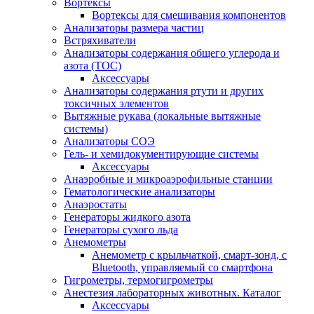
Вортексы
Вортексы для смешивания компонентов
Анализаторы размера частиц
Встряхиватели
Анализаторы содержания общего углерода и
азота (ТОС)
Аксессуары
Анализаторы содержания ртути и других
токсичных элементов
Вытяжные рукава (локальные вытяжные
системы)
Анализаторы СОЭ
Гель- и хемидокументирующие системы
Аксессуары
Анаэробные и микроаэрофильные станции
Гематологические анализаторы
Анаэростаты
Генераторы жидкого азота
Генераторы сухого льда
Анемометры
Анемометр с крыльчаткой, смарт-зонд, с
Bluetooth, управляемый со смартфона
Гигрометры, термогигрометры
Анестезия лабораторных животных. Каталог
Аксессуары