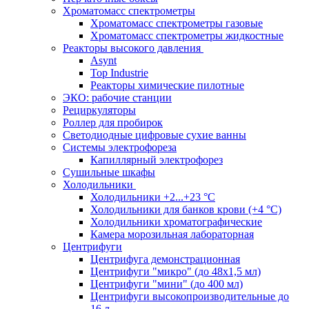
Хроматомасс спектрометры
Хроматомасс спектрометры газовые
Хроматомасс спектрометры жидкостные
Реакторы высокого давления
Asynt
Top Industrie
Реакторы химические пилотные
ЭКО: рабочие станции
Рециркуляторы
Роллер для пробирок
Светодиодные цифровые сухие ванны
Системы электрофореза
Капиллярный электрофорез
Сушильные шкафы
Холодильники
Холодильники +2...+23 °С
Холодильники для банков крови (+4 °С)
Холодильники хроматографические
Камера морозильная лабораторная
Центрифуги
Центрифуга демонстрационная
Центрифуги "микро" (до 48x1,5 мл)
Центрифуги "мини" (до 400 мл)
Центрифуги высокопроизводительные до
16 л