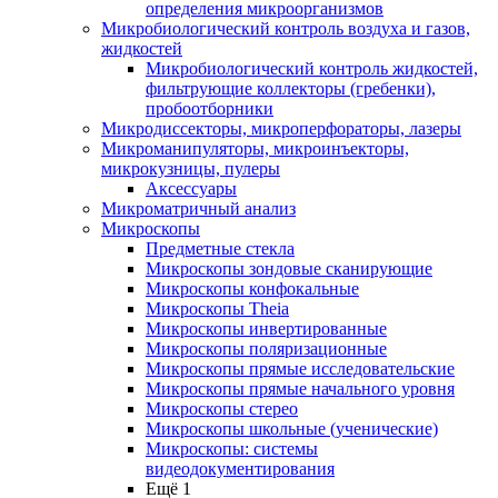
определения микроорганизмов
Микробиологический контроль воздуха и газов,
жидкостей
Микробиологический контроль жидкостей,
фильтрующие коллекторы (гребенки),
пробоотборники
Микродиссекторы, микроперфораторы, лазеры
Микроманипуляторы, микроинъекторы,
микрокузницы, пулеры
Аксессуары
Микроматричный анализ
Микроскопы
Предметные стекла
Микроскопы зондовые сканирующие
Микроскопы конфокальные
Микроскопы Theia
Микроскопы инвертированные
Микроскопы поляризационные
Микроскопы прямые исследовательские
Микроскопы прямые начального уровня
Микроскопы стерео
Микроскопы школьные (ученические)
Микроскопы: системы
видеодокументирования
Ещё 1