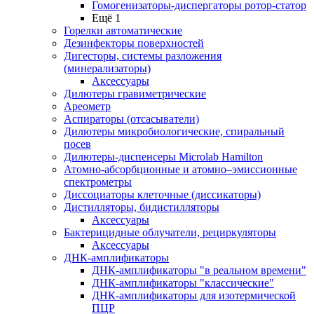
Гомогенизаторы-диспергаторы ротор-статор
Ещё 1
Горелки автоматические
Дезинфекторы поверхностей
Дигесторы, системы разложения
(минерализаторы)
Аксессуары
Дилютеры гравиметрические
Ареометр
Аспираторы (отсасыватели)
Дилютеры микробиологические, спиральный
посев
Дилютеры-диспенсеры Microlab Hamilton
Атомно-абсорбционные и атомно–эмиссионные
спектрометры
Диссоциаторы клеточные (диссикаторы)
Дистилляторы, бидистилляторы
Аксессуары
Бактерицидные облучатели, рециркуляторы
Аксессуары
ДНК-амплификаторы
ДНК-амплификаторы "в реальном времени"
ДНК-амплификаторы "классические"
ДНК-амплификаторы для изотермической
ПЦР