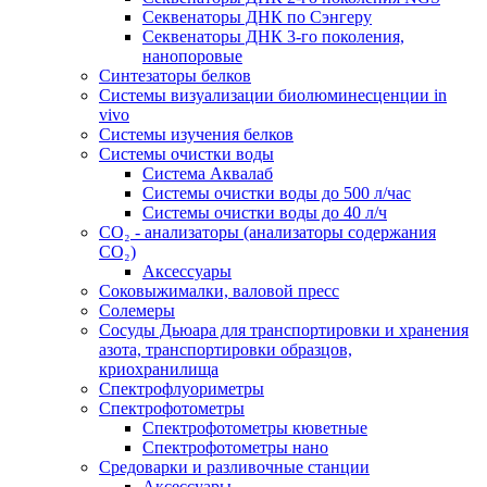
Секвенаторы ДНК по Сэнгеру
Секвенаторы ДНК 3-го поколения,
нанопоровые
Синтезаторы белков
Системы визуализации биолюминесценции in
vivo
Системы изучения белков
Системы очистки воды
Система Аквалаб
Системы очистки воды до 500 л/час
Системы очистки воды до 40 л/ч
СО₂ - анализаторы (анализаторы содержания
СО₂)
Аксессуары
Соковыжималки, валовой пресс
Солемеры
Сосуды Дьюара для транспортировки и хранения
азота, транспортировки образцов,
криохранилища
Спектрофлуориметры
Спектрофотометры
Спектрофотометры кюветные
Спектрофотометры нано
Средоварки и разливочные станции
Аксессуары