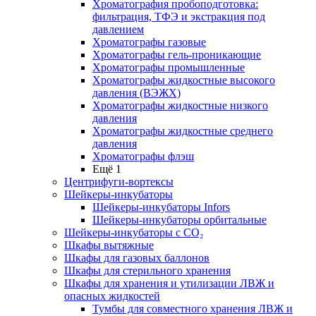
Хроматография пробоподготовка:
фильтрация, ТФЭ и экстракция под
давлением
Хроматографы газовые
Хроматографы гель-проникающие
Хроматографы промышленные
Хроматографы жидкостные высокого
давления (ВЭЖХ)
Хроматографы жидкостные низкого
давления
Хроматографы жидкостные среднего
давления
Хроматографы флэш
Ещё 1
Центрифуги-вортексы
Шейкеры-инкубаторы
Шейкеры-инкубаторы Infors
Шейкеры-инкубаторы орбитальные
Шейкеры-инкубаторы с CО₂
Шкафы вытяжные
Шкафы для газовых баллонов
Шкафы для стерильного хранения
Шкафы для хранения и утилизации ЛВЖ и
опасных жидкостей
Тумбы для совместного хранения ЛВЖ и