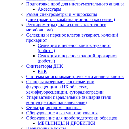
Подготовка проб для инструментального анализа
Аксессуары
Раман-спектрометры и микроскопы
(спектрометры комбинационного рассеяния)
Респирометры (анализаторы клеточного
метаболизма)
Селекция и перенос клеток эукариот, колоний
прокариот
Селекция и перенос клеток эукариот
(роботы)
Селекция и перенос колоний прокариот
(роботы)
Синтезаторы ДНК
РНК
Системы многопараметрического анализа клеток
Сканеры лазерные денситометрии,
флуоресценции в ИК областях,
хемифлуоресценции, ауторадиографии
Упариватели параллельные (выпариватели,
концентраторы параллельные)
Фильтрация промышленная
Оборудование для культивирования
Оборудование для пробоподготовки образцов
МЕЛЬНИЦЫ И ДРОБИЛКИ
Перчаточные боксы