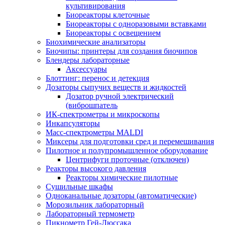
культивирования
Биореакторы клеточные
Биореакторы с одноразовыми вставками
Биореакторы с освещением
Биохимические анализаторы
Биочипы: принтеры для создания биочипов
Блендеры лабораторные
Аксессуары
Блоттинг: перенос и детекция
Дозаторы сыпучих веществ и жидкостей
Дозатор ручной электрический
(виброшпатель
ИК-спектрометры и микроскопы
Инкапсуляторы
Масс-спектрометры MALDI
Миксеры для подготовки сред и перемешивания
Пилотное и полупромышленное оборудование
Центрифуги проточные (отключен)
Реакторы высокого давления
Реакторы химические пилотные
Сушильные шкафы
Одноканальные дозаторы (автоматические)
Морозильник лабораторный
Лабораторный термометр
Пикнометр Гей-Люссака