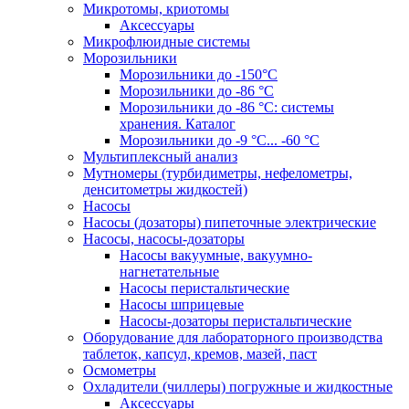
Микротомы, криотомы
Аксессуары
Микрофлюидные системы
Морозильники
Морозильники до -150°С
Морозильники до -86 °C
Морозильники до -86 °C: системы
хранения. Каталог
Морозильники до -9 °C... -60 °C
Мультиплексный анализ
Мутномеры (турбидиметры, нефелометры,
денситометры жидкостей)
Насосы
Насосы (дозаторы) пипеточные электрические
Насосы, насосы-дозаторы
Насосы вакуумные, вакуумно-
нагнетательные
Насосы перистальтические
Насосы шприцевые
Насосы-дозаторы перистальтические
Оборудование для лабораторного производства
таблеток, капсул, кремов, мазей, паст
Осмометры
Охладители (чиллеры) погружные и жидкостные
Аксессуары