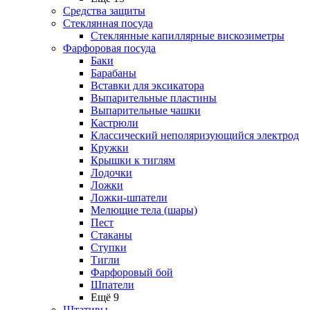
Средства защиты
Стеклянная посуда
Стеклянные капиллярные вискозиметры
Фарфоровая посуда
Баки
Барабаны
Вставки для эксикатора
Выпарительные пластины
Выпарительные чашки
Кастрюли
Классический неполяризующийся электрод
Кружки
Крышки к тиглям
Лодочки
Ложки
Ложки-шпатели
Мелющие тела (шары)
Пест
Стаканы
Ступки
Тигли
Фарфоровый бой
Шпатели
Ещё 9
Штативы