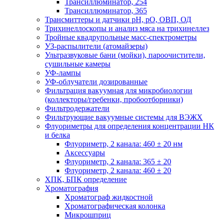
Трансиллюминатор, 254
Трансиллюминатор, 365
Трансмиттеры и датчики рН, рО, ОВП, ОД
Трихинеллоскопы и анализ мяса на трихинеллез
Тройные квадрупольные масс-спектрометры
УЗ-распылители (атомайзеры)
Ультразвуковые бани (мойки), пароочистители,
сушильные камеры
УФ-лампы
УФ-облучатели дозированные
Фильтрация вакуумная для микробиологии
(коллекторы/гребенки, пробоотборники)
Фильтродержатели
Фильтрующие вакуумные системы для ВЭЖХ
Флуориметры для определения концентрации НК
и белка
Флуориметр, 2 канала: 460 ± 20 нм
Аксессуары
Флуориметр, 2 канала: 365 ± 20
Флуориметр, 2 канала: 460 ± 20
ХПК, БПК определение
Хроматография
Хроматограф жидкостной
Хроматографическая колонка
Микрошприц