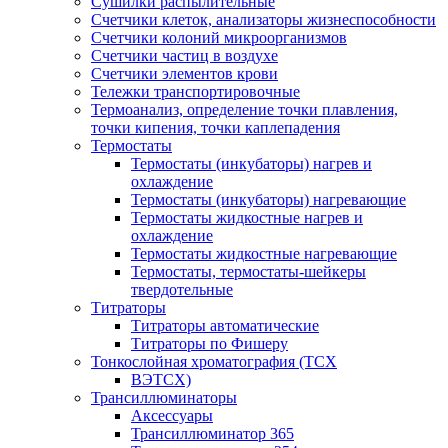
Сушилки распылительные
Счетчики клеток, анализаторы жизнеспособности
Счетчики колоний микроорганизмов
Счетчики частиц в воздухе
Счетчики элементов крови
Тележки транспортировочные
Термоанализ, определение точки плавления,
точки кипения, точки каплепадения
Термостаты
Термостаты (инкубаторы) нагрев и
охлаждение
Термостаты (инкубаторы) нагревающие
Термостаты жидкостные нагрев и
охлаждение
Термостаты жидкостные нагревающие
Термостаты, термостаты-шейкеры
твердотельные
Титраторы
Титраторы автоматические
Титраторы по Фишеру
Тонкослойная хроматография (ТСХ
ВЭТСХ)
Трансиллюминаторы
Аксессуары
Трансиллюминатор 365