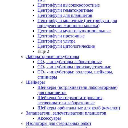
Центрифуги высокоскоростные
Центрифуги гематокритные
Центрифуги для планшетов
Центрифуги молочные (центрифуги для
определения жирности молока)
Центрифуги мультифункциональные
Центрифуги проточные
Центрифуги ультра
Центрифуги цитологические
Ещё 2
Лабораторные инкубаторы
СО₂ - инкубаторы лабораторные
СО₂ - инкубаторы производственные
СО₂ - инкубаторы: роллеры, шейкеры,
спиннеры
Шейкеры
Шейкеры (встряхиватели лабораторные)
для планшетов
Шейкеры без термостатирования,
встряхиватели лабораторные
Шейкеры орбитальные для колб (качалки)
Запаиватели, запечатыватели планшетов
Аксессуары
Изоляторы для стерильных работ