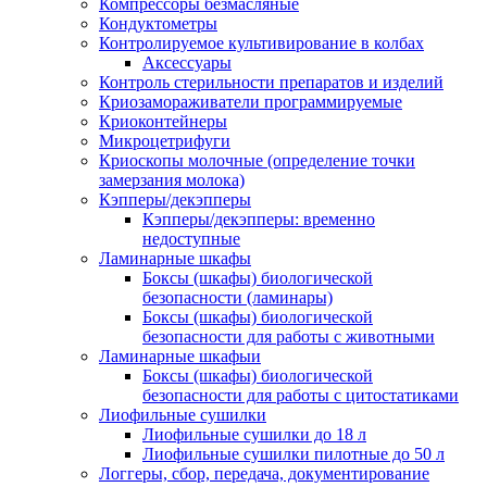
Компрессоры безмасляные
Кондуктометры
Контролируемое культивирование в колбах
Аксессуары
Контроль стерильности препаратов и изделий
Криозамораживатели программируемые
Криоконтейнеры
Микроцетрифуги
Криоскопы молочные (определение точки
замерзания молока)
Кэпперы/декэпперы
Кэпперы/декэпперы: временно
недоступные
Ламинарные шкафы
Боксы (шкафы) биологической
безопасности (ламинары)
Боксы (шкафы) биологической
безопасности для работы с животными
Ламинарные шкафыи
Боксы (шкафы) биологической
безопасности для работы с цитостатиками
Лиофильные сушилки
Лиофильные сушилки до 18 л
Лиофильные сушилки пилотные до 50 л
Логгеры, сбор, передача, документирование