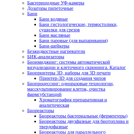
Бактерицидные УФ-камеры
Дозаторы пипеточные
Бани
Бани водяные
Бани гистологические, термостолики,
сушилки для срезов
Бани масляные
Бани паровые (для выпаривания)
Бани-шейкеры
Безжидкостные нагреватели
БИК-анализаторы
Биоимиджинг: системы автоматической
визуализации и клеточного скрининга. Каталог
Биопринтеры 3D, наборы для 3D печати
Принтер-3D для создания чипов
Биопроцессинг: одноразовые технологии,
масскультивирование клеток, очистка
фармсубстанций
Хроматография препаративная и
аналитическая
Биореакторы
Биореакторы бактериальные (ферментеры)
Биореакторы двухфазные для биотоплива и
твердофазные
Биореакторы для параллельного