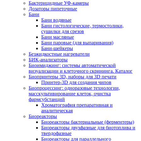
Бактерицидные УФ-камеры
Дозаторы пипеточные
Бани
Бани водяные
Бани гистологические, термостолики,
сушилки для срезов
Бани масляные
Бани паровые (для выпаривания)
Бани-шейкеры
Безжидкостные нагреватели
БИК-анализаторы
Биоимиджинг: системы автоматической
визуализации и клеточного скрининга. Каталог
Биопринтеры 3D, наборы для 3D печати
Принтер-3D для создания чипов
Биопроцессинг: одноразовые технологии,
масскультивирование клеток, очистка
фармсубстанций
Хроматография препаративная и
аналитическая
Биореакторы
Биореакторы бактериальные (ферментеры)
Биореакторы двухфазные для биотоплива и
твердофазные
Биореакторы для параллельного