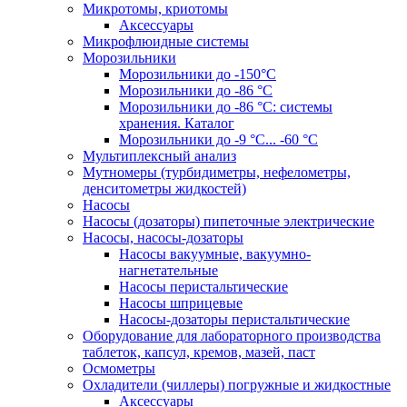
Микротомы, криотомы
Аксессуары
Микрофлюидные системы
Морозильники
Морозильники до -150°С
Морозильники до -86 °C
Морозильники до -86 °C: системы
хранения. Каталог
Морозильники до -9 °C... -60 °C
Мультиплексный анализ
Мутномеры (турбидиметры, нефелометры,
денситометры жидкостей)
Насосы
Насосы (дозаторы) пипеточные электрические
Насосы, насосы-дозаторы
Насосы вакуумные, вакуумно-
нагнетательные
Насосы перистальтические
Насосы шприцевые
Насосы-дозаторы перистальтические
Оборудование для лабораторного производства
таблеток, капсул, кремов, мазей, паст
Осмометры
Охладители (чиллеры) погружные и жидкостные
Аксессуары