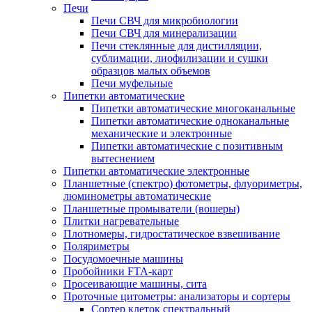
Печи
Печи СВЧ для микробиологии
Печи СВЧ для минерализации
Печи стеклянные для дистилляции,
сублимации, лиофилизации и сушки
образцов малых объемов
Печи муфельные
Пипетки автоматические
Пипетки автоматические многоканальные
Пипетки автоматические одноканальные
механические и электронные
Пипетки автоматические с позитивным
вытеснением
Пипетки автоматические электронные
Планшетные (спектро) фотометры, флуориметры,
люминометры автоматические
Планшетные промыватели (вошеры)
Плитки нагревательные
Плотномеры, гидростатическое взвешивание
Поляриметры
Посудомоечные машины
Пробойники FTA-карт
Просеивающие машины, сита
Проточные цитометры: анализаторы и сортеры
Сортер клеток спектральный