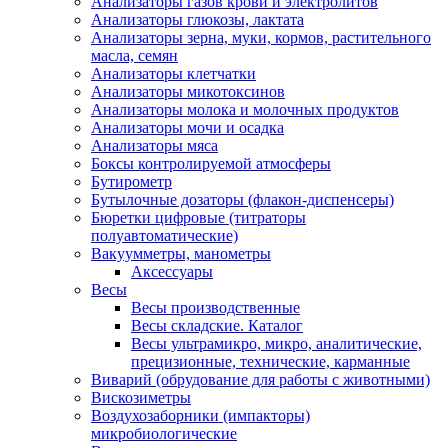
Анализаторы газов крови и электролитов
Анализаторы глюкозы, лактата
Анализаторы зерна, муки, кормов, растительного
масла, семян
Анализаторы клетчатки
Анализаторы микотоксинов
Анализаторы молока и молочных продуктов
Анализаторы мочи и осадка
Анализаторы мяса
Боксы контролируемой атмосферы
Бутирометр
Бутылочные дозаторы (флакон-диспенсеры)
Бюретки цифровые (титраторы
полуавтоматические)
Вакуумметры, манометры
Аксессуары
Весы
Весы производственные
Весы складские. Каталог
Весы ультрамикро, микро, аналитические,
прецизионные, технические, карманные
Виварий (обрудование для работы с животными)
Вискозиметры
Воздухозаборники (импакторы)
микробиологические