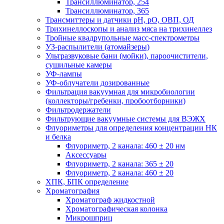
Трансиллюминатор, 254
Трансиллюминатор, 365
Трансмиттеры и датчики рН, рО, ОВП, ОД
Трихинеллоскопы и анализ мяса на трихинеллез
Тройные квадрупольные масс-спектрометры
УЗ-распылители (атомайзеры)
Ультразвуковые бани (мойки), пароочистители,
сушильные камеры
УФ-лампы
УФ-облучатели дозированные
Фильтрация вакуумная для микробиологии
(коллекторы/гребенки, пробоотборники)
Фильтродержатели
Фильтрующие вакуумные системы для ВЭЖХ
Флуориметры для определения концентрации НК
и белка
Флуориметр, 2 канала: 460 ± 20 нм
Аксессуары
Флуориметр, 2 канала: 365 ± 20
Флуориметр, 2 канала: 460 ± 20
ХПК, БПК определение
Хроматография
Хроматограф жидкостной
Хроматографическая колонка
Микрошприц