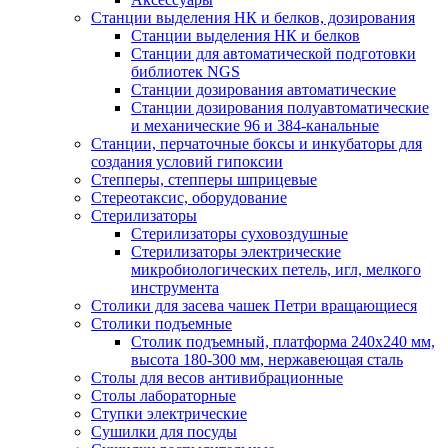
Станции выделения НК и белков, дозирования
Станции выделения НК и белков
Станции для автоматической подготовки
библиотек NGS
Станции дозирования автоматические
Станции дозирования полуавтоматические
и механические 96 и 384-канальные
Станции, перчаточные боксы и инкубаторы для
создания условий гипоксии
Степперы, степперы шприцевые
Стереотаксис, оборудование
Стерилизаторы
Стерилизаторы суховоздушные
Стерилизаторы электрические
микробиологических петель, игл, мелкого
инструмента
Столики для засева чашек Петри вращающиеся
Столики подъемные
Столик подъемный, платформа 240х240 мм,
высота 180-300 мм, нержавеющая сталь
Столы для весов антивибрационные
Столы лабораторные
Ступки электрические
Сушилки для посуды