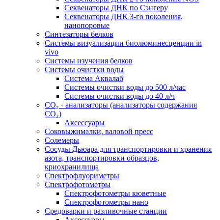
Секвенаторы ДНК по Сэнгеру
Секвенаторы ДНК 3-го поколения,
нанопоровые
Синтезаторы белков
Системы визуализации биолюминесценции in
vivo
Системы изучения белков
Системы очистки воды
Система Аквалаб
Системы очистки воды до 500 л/час
Системы очистки воды до 40 л/ч
СО₂ - анализаторы (анализаторы содержания
СО₂)
Аксессуары
Соковыжималки, валовой пресс
Солемеры
Сосуды Дьюара для транспортировки и хранения
азота, транспортировки образцов,
криохранилища
Спектрофлуориметры
Спектрофотометры
Спектрофотометры кюветные
Спектрофотометры нано
Средоварки и разливочные станции
Аксессуары