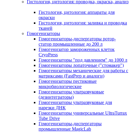
Гистология, цитология: проводка, окраска, анализ
Гистология, цитология: аппараты для
окраски
Гистология, цитология: заливка и проводка
тканей
Гомогенизаторы
Гомогенизаторы-диспергаторы ротор-
статор промышленные до 200 л
Гомогенизатор замороженных клеток
CryoPress
Гомогенизаторы "под давлением" до 1000 л
Гомогенизаторы лопаточные ("стомакер")
Гомогенизаторы механические для работы с
матриксами (FastPrep и аналоги)
Гомогенизаторы пестиковые
микробиологические
Гомогенизаторы ультразвуковые
(дезинтеграторы)
Гомогенизаторы ультразвуковые для
нарезки ДНК
Гомогенизаторы универсальные UltraTurrax
Tube Drive
Гомогенизаторы-диспергаторы
промышленные MagicLab