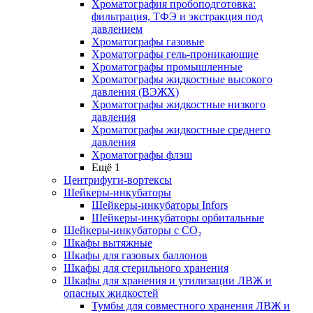
Хроматография пробоподготовка:
фильтрация, ТФЭ и экстракция под
давлением
Хроматографы газовые
Хроматографы гель-проникающие
Хроматографы промышленные
Хроматографы жидкостные высокого
давления (ВЭЖХ)
Хроматографы жидкостные низкого
давления
Хроматографы жидкостные среднего
давления
Хроматографы флэш
Ещё 1
Центрифуги-вортексы
Шейкеры-инкубаторы
Шейкеры-инкубаторы Infors
Шейкеры-инкубаторы орбитальные
Шейкеры-инкубаторы с CО₂
Шкафы вытяжные
Шкафы для газовых баллонов
Шкафы для стерильного хранения
Шкафы для хранения и утилизации ЛВЖ и
опасных жидкостей
Тумбы для совместного хранения ЛВЖ и