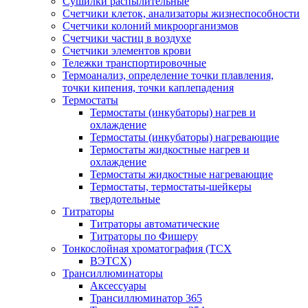
Сушилки распылительные
Счетчики клеток, анализаторы жизнеспособности
Счетчики колоний микроорганизмов
Счетчики частиц в воздухе
Счетчики элементов крови
Тележки транспортировочные
Термоанализ, определение точки плавления,
точки кипения, точки каплепадения
Термостаты
Термостаты (инкубаторы) нагрев и
охлаждение
Термостаты (инкубаторы) нагревающие
Термостаты жидкостные нагрев и
охлаждение
Термостаты жидкостные нагревающие
Термостаты, термостаты-шейкеры
твердотельные
Титраторы
Титраторы автоматические
Титраторы по Фишеру
Тонкослойная хроматография (ТСХ
ВЭТСХ)
Трансиллюминаторы
Аксессуары
Трансиллюминатор 365