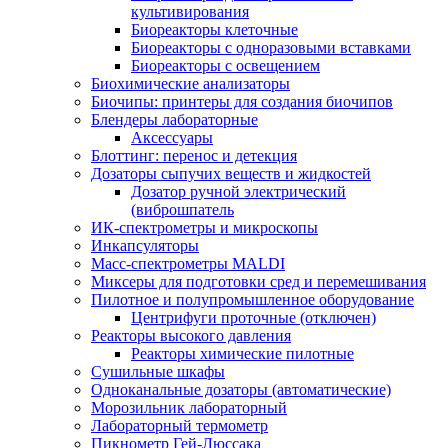
культивирования
Биореакторы клеточные
Биореакторы с одноразовыми вставками
Биореакторы с освещением
Биохимические анализаторы
Биочипы: принтеры для создания биочипов
Блендеры лабораторные
Аксессуары
Блоттинг: перенос и детекция
Дозаторы сыпучих веществ и жидкостей
Дозатор ручной электрический
(виброшпатель
ИК-спектрометры и микроскопы
Инкапсуляторы
Масс-спектрометры MALDI
Миксеры для подготовки сред и перемешивания
Пилотное и полупромышленное оборудование
Центрифуги проточные (отключен)
Реакторы высокого давления
Реакторы химические пилотные
Сушильные шкафы
Одноканальные дозаторы (автоматические)
Морозильник лабораторный
Лабораторный термометр
Пикнометр Гей-Люссака