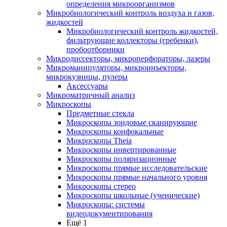
определения микроорганизмов
Микробиологический контроль воздуха и газов,
жидкостей
Микробиологический контроль жидкостей,
фильтрующие коллекторы (гребенки),
пробоотборники
Микродиссекторы, микроперфораторы, лазеры
Микроманипуляторы, микроинъекторы,
микрокузницы, пулеры
Аксессуары
Микроматричный анализ
Микроскопы
Предметные стекла
Микроскопы зондовые сканирующие
Микроскопы конфокальные
Микроскопы Theia
Микроскопы инвертированные
Микроскопы поляризационные
Микроскопы прямые исследовательские
Микроскопы прямые начального уровня
Микроскопы стерео
Микроскопы школьные (ученические)
Микроскопы: системы
видеодокументирования
Ещё 1