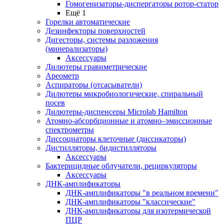
Гомогенизаторы-диспергаторы ротор-статор
Ещё 1
Горелки автоматические
Дезинфекторы поверхностей
Дигесторы, системы разложения
(минерализаторы)
Аксессуары
Дилютеры гравиметрические
Ареометр
Аспираторы (отсасыватели)
Дилютеры микробиологические, спиральный
посев
Дилютеры-диспенсеры Microlab Hamilton
Атомно-абсорбционные и атомно–эмиссионные
спектрометры
Диссоциаторы клеточные (диссикаторы)
Дистилляторы, бидистилляторы
Аксессуары
Бактерицидные облучатели, рециркуляторы
Аксессуары
ДНК-амплификаторы
ДНК-амплификаторы "в реальном времени"
ДНК-амплификаторы "классические"
ДНК-амплификаторы для изотермической
ПЦР