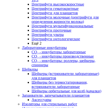
Центрифуги высокоскоростные
Центрифуги гематокритные
Центрифуги для планшетов
Центрифуги молочные (центрифуги для
определения жирности молока)
Центрифуги мультифункциональные
Центрифуги проточные
Центрифуги ультра
Центрифуги цитологические
Ещё 2
Лабораторные инкубаторы
СО₂ - инкубаторы лабораторные
СО₂ - инкубаторы производственные
СО₂ - инкубаторы: роллеры, шейкеры,
спиннеры
Шейкеры
Шейкеры (встряхиватели лабораторные)
для планшетов
Шейкеры без термостатирования,
встряхиватели лабораторные
Шейкеры орбитальные для колб (качалки)
Запаиватели, запечатыватели планшетов
Аксессуары
Изоляторы для стерильных работ