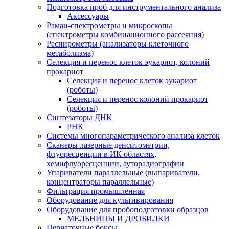
Подготовка проб для инструментального анализа
Аксессуары
Раман-спектрометры и микроскопы
(спектрометры комбинационного рассеяния)
Респирометры (анализаторы клеточного
метаболизма)
Селекция и перенос клеток эукариот, колоний
прокариот
Селекция и перенос клеток эукариот
(роботы)
Селекция и перенос колоний прокариот
(роботы)
Синтезаторы ДНК
РНК
Системы многопараметрического анализа клеток
Сканеры лазерные денситометрии,
флуоресценции в ИК областях,
хемифлуоресценции, ауторадиографии
Упариватели параллельные (выпариватели,
концентраторы параллельные)
Фильтрация промышленная
Оборудование для культивирования
Оборудование для пробоподготовки образцов
МЕЛЬНИЦЫ И ДРОБИЛКИ
Перчаточные боксы