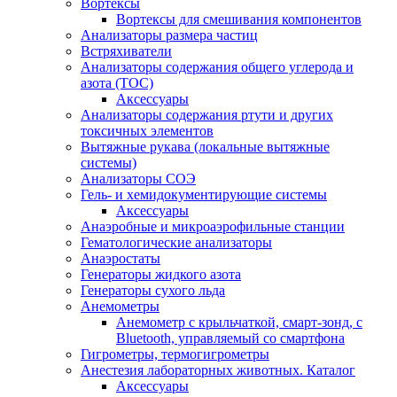
Вортексы
Вортексы для смешивания компонентов
Анализаторы размера частиц
Встряхиватели
Анализаторы содержания общего углерода и
азота (ТОС)
Аксессуары
Анализаторы содержания ртути и других
токсичных элементов
Вытяжные рукава (локальные вытяжные
системы)
Анализаторы СОЭ
Гель- и хемидокументирующие системы
Аксессуары
Анаэробные и микроаэрофильные станции
Гематологические анализаторы
Анаэростаты
Генераторы жидкого азота
Генераторы сухого льда
Анемометры
Анемометр с крыльчаткой, смарт-зонд, с
Bluetooth, управляемый со смартфона
Гигрометры, термогигрометры
Анестезия лабораторных животных. Каталог
Аксессуары