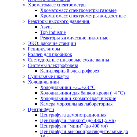
Хроматомасс спектрометры
Хроматомасс спектрометры газовые
Хроматомасс спектрометры жидкостные
Реакторы высокого давления
Asynt
Top Industrie
Реакторы химические пилотные
ЭКО: рабочие станции
Рециркуляторы
Роллер для пробирок
Светодиодные цифровые сухие ванны
Системы электрофореза
Капиллярный электрофорез
Сушильные шкафы
Холодильники
Холодильники +2...+23 °С
Холодильники для банков крови (+4 °С)
Холодильники хроматографические
Камера морозильная лабораторная
Центрифуги
Центрифуга демонстрационная
Центрифуги "микро" (до 48x1,5 мл)
Центрифуги "мини" (до 400 мл)
Центрифуги высокопроизводительные до
16 л