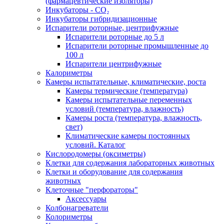
(фармацевтические изоляторы)
Инкубаторы - CO₂
Инкубаторы гибридизационные
Испарители роторные, центрифужные
Испарители роторные до 5 л
Испарители роторные промышленные до
100 л
Испарители центрифужные
Калориметры
Камеры испытательные, климатические, роста
Камеры термические (температура)
Камеры испытательные переменных
условий (температура, влажность)
Камеры роста (температура, влажность,
свет)
Климатические камеры постоянных
условий. Каталог
Кислородомеры (оксиметры)
Клетки для содержания лабораторных животных
Клетки и оборудование для содержания
животных
Клеточные "перфораторы"
Аксессуары
Колбонагреватели
Колориметры