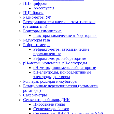
ПЦР цифровая
Аксессуары
ПЦР-боксы
Радиометры УФ
Размораживатели клеток автоматические
(оттаиватели)
Реакторы химические
Реакторы химические лабораторные
Редукторы газа
Рефрактометры
Рефрактометры автоматические
промышленные
Рефрактометры лабораторные
рН-метры, иономеры, рН-электроды
рН-метры, иономеры лабораторные
рН-электроды, ионоселективные
электроды, растворы
Роллеры, роллеры-инкубаторы
Ротационные перемешиватели (ротамиксы,
ротаторы)
Сахариметры
Секвенаторы белков, ДНК
Пиросеквенаторы
Секвенаторы белков
Секвенаторы ДНК 2-го поколения NGS