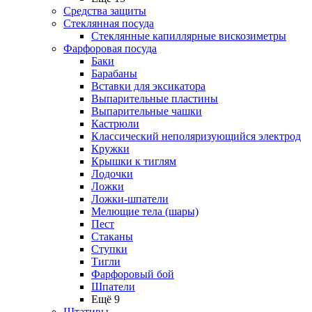
Средства защиты
Стеклянная посуда
Стеклянные капиллярные вискозиметры
Фарфоровая посуда
Баки
Барабаны
Вставки для эксикатора
Выпарительные пластины
Выпарительные чашки
Кастрюли
Классический неполяризующийся электрод
Кружки
Крышки к тиглям
Лодочки
Ложки
Ложки-шпатели
Мелющие тела (шары)
Пест
Стаканы
Ступки
Тигли
Фарфоровый бой
Шпатели
Ещё 9
Штативы