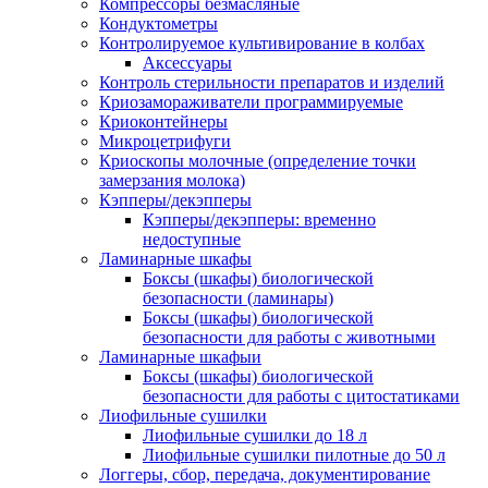
Компрессоры безмасляные
Кондуктометры
Контролируемое культивирование в колбах
Аксессуары
Контроль стерильности препаратов и изделий
Криозамораживатели программируемые
Криоконтейнеры
Микроцетрифуги
Криоскопы молочные (определение точки
замерзания молока)
Кэпперы/декэпперы
Кэпперы/декэпперы: временно
недоступные
Ламинарные шкафы
Боксы (шкафы) биологической
безопасности (ламинары)
Боксы (шкафы) биологической
безопасности для работы с животными
Ламинарные шкафыи
Боксы (шкафы) биологической
безопасности для работы с цитостатиками
Лиофильные сушилки
Лиофильные сушилки до 18 л
Лиофильные сушилки пилотные до 50 л
Логгеры, сбор, передача, документирование