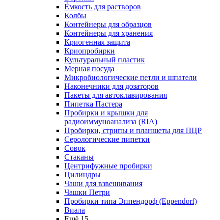
Ёмкость для растворов
Колбы
Контейнеры для образцов
Контейнеры для хранения
Криогенная защита
Криопробирки
Культуральный пластик
Мерная посуда
Микробиологические петли и шпатели
Наконечники для дозаторов
Пакеты для автоклавирования
Пипетка Пастера
Пробирки и крышки для
радиоиммуноанализа (RIA)
Пробирки, стрипы и планшеты для ПЦР
Серологические пипетки
Совок
Стаканы
Центрифужные пробирки
Цилиндры
Чаши для взвешивания
Чашки Петри
Пробирки типа Эппендорф (Eppendorf)
Виала
Ещё 15