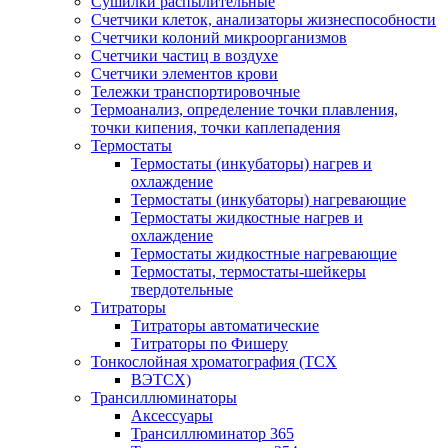
Сушилки распылительные
Счетчики клеток, анализаторы жизнеспособности
Счетчики колоний микроорганизмов
Счетчики частиц в воздухе
Счетчики элементов крови
Тележки транспортировочные
Термоанализ, определение точки плавления,
точки кипения, точки каплепадения
Термостаты
Термостаты (инкубаторы) нагрев и
охлаждение
Термостаты (инкубаторы) нагревающие
Термостаты жидкостные нагрев и
охлаждение
Термостаты жидкостные нагревающие
Термостаты, термостаты-шейкеры
твердотельные
Титраторы
Титраторы автоматические
Титраторы по Фишеру
Тонкослойная хроматография (ТСХ
ВЭТСХ)
Трансиллюминаторы
Аксессуары
Трансиллюминатор 365