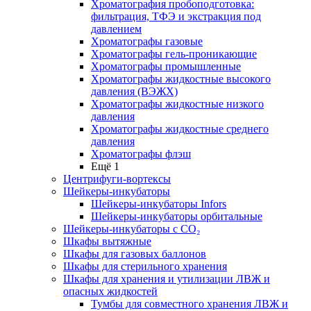
Хроматография пробоподготовка:
фильтрация, ТФЭ и экстракция под
давлением
Хроматографы газовые
Хроматографы гель-проникающие
Хроматографы промышленные
Хроматографы жидкостные высокого
давления (ВЭЖХ)
Хроматографы жидкостные низкого
давления
Хроматографы жидкостные среднего
давления
Хроматографы флэш
Ещё 1
Центрифуги-вортексы
Шейкеры-инкубаторы
Шейкеры-инкубаторы Infors
Шейкеры-инкубаторы орбитальные
Шейкеры-инкубаторы с CО₂
Шкафы вытяжные
Шкафы для газовых баллонов
Шкафы для стерильного хранения
Шкафы для хранения и утилизации ЛВЖ и
опасных жидкостей
Тумбы для совместного хранения ЛВЖ и