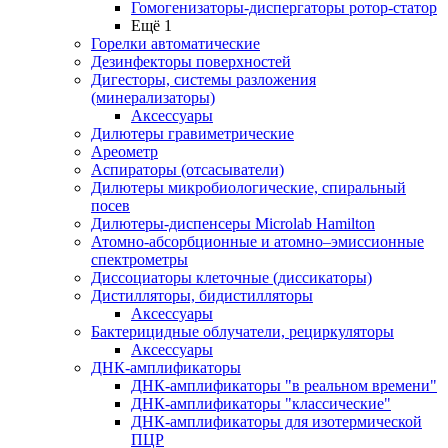
Гомогенизаторы-диспергаторы ротор-статор
Ещё 1
Горелки автоматические
Дезинфекторы поверхностей
Дигесторы, системы разложения
(минерализаторы)
Аксессуары
Дилютеры гравиметрические
Ареометр
Аспираторы (отсасыватели)
Дилютеры микробиологические, спиральный
посев
Дилютеры-диспенсеры Microlab Hamilton
Атомно-абсорбционные и атомно–эмиссионные
спектрометры
Диссоциаторы клеточные (диссикаторы)
Дистилляторы, бидистилляторы
Аксессуары
Бактерицидные облучатели, рециркуляторы
Аксессуары
ДНК-амплификаторы
ДНК-амплификаторы "в реальном времени"
ДНК-амплификаторы "классические"
ДНК-амплификаторы для изотермической
ПЦР