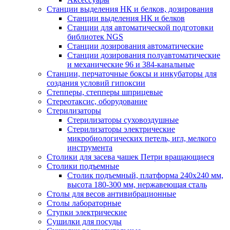
Станции выделения НК и белков, дозирования
Станции выделения НК и белков
Станции для автоматической подготовки
библиотек NGS
Станции дозирования автоматические
Станции дозирования полуавтоматические
и механические 96 и 384-канальные
Станции, перчаточные боксы и инкубаторы для
создания условий гипоксии
Степперы, степперы шприцевые
Стереотаксис, оборудование
Стерилизаторы
Стерилизаторы суховоздушные
Стерилизаторы электрические
микробиологических петель, игл, мелкого
инструмента
Столики для засева чашек Петри вращающиеся
Столики подъемные
Столик подъемный, платформа 240х240 мм,
высота 180-300 мм, нержавеющая сталь
Столы для весов антивибрационные
Столы лабораторные
Ступки электрические
Сушилки для посуды