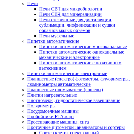
Печи
Печи СВЧ для микробиологии
Печи СВЧ для минерализации
Печи стеклянные для дистилляции,
сублимации, лиофилизации и сушки
образцов малых объемов
Печи муфельные
Пипетки автоматические
Пипетки автоматические многоканальные
Пипетки автоматические одноканальные
механические и электронные
Пипетки автоматические с позитивным
вытеснением
Пипетки автоматические электронные
Планшетные (спектро) фотометры, флуориметры,
люминометры автоматические
Планшетные промыватели (вошеры)
Плитки нагревательные
Плотномеры, гидростатическое взвешивание
Поляриметры
Посудомоечные машины
Пробойники FTA-карт
Просеивающие машины, сита
Проточные цитометры: анализаторы и сортеры
Сортер клеток спектральный