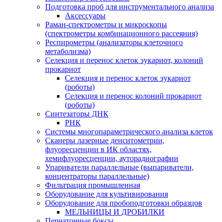
Подготовка проб для инструментального анализа
Аксессуары
Раман-спектрометры и микроскопы
(спектрометры комбинационного рассеяния)
Респирометры (анализаторы клеточного
метаболизма)
Селекция и перенос клеток эукариот, колоний
прокариот
Селекция и перенос клеток эукариот
(роботы)
Селекция и перенос колоний прокариот
(роботы)
Синтезаторы ДНК
РНК
Системы многопараметрического анализа клеток
Сканеры лазерные денситометрии,
флуоресценции в ИК областях,
хемифлуоресценции, ауторадиографии
Упариватели параллельные (выпариватели,
концентраторы параллельные)
Фильтрация промышленная
Оборудование для культивирования
Оборудование для пробоподготовки образцов
МЕЛЬНИЦЫ И ДРОБИЛКИ
Перчаточные боксы