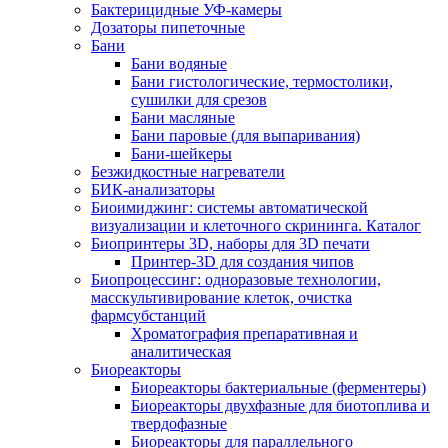
Бактерицидные УФ-камеры
Дозаторы пипеточные
Бани
Бани водяные
Бани гистологические, термостолики,
сушилки для срезов
Бани масляные
Бани паровые (для выпаривания)
Бани-шейкеры
Безжидкостные нагреватели
БИК-анализаторы
Биоимиджинг: системы автоматической
визуализации и клеточного скрининга. Каталог
Биопринтеры 3D, наборы для 3D печати
Принтер-3D для создания чипов
Биопроцессинг: одноразовые технологии,
масскультивирование клеток, очистка
фармсубстанций
Хроматография препаративная и
аналитическая
Биореакторы
Биореакторы бактериальные (ферментеры)
Биореакторы двухфазные для биотоплива и
твердофазные
Биореакторы для параллельного