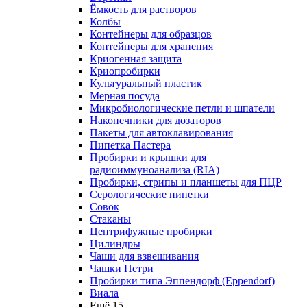
Ёмкость для растворов
Колбы
Контейнеры для образцов
Контейнеры для хранения
Криогенная защита
Криопробирки
Культуральный пластик
Мерная посуда
Микробиологические петли и шпатели
Наконечники для дозаторов
Пакеты для автоклавирования
Пипетка Пастера
Пробирки и крышки для
радиоиммуноанализа (RIA)
Пробирки, стрипы и планшеты для ПЦР
Серологические пипетки
Совок
Стаканы
Центрифужные пробирки
Цилиндры
Чаши для взвешивания
Чашки Петри
Пробирки типа Эппендорф (Eppendorf)
Виала
Ещё 15