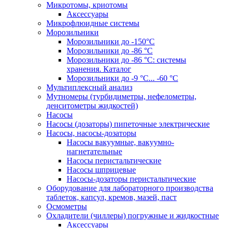
Микротомы, криотомы
Аксессуары
Микрофлюидные системы
Морозильники
Морозильники до -150°С
Морозильники до -86 °C
Морозильники до -86 °C: системы
хранения. Каталог
Морозильники до -9 °C... -60 °C
Мультиплексный анализ
Мутномеры (турбидиметры, нефелометры,
денситометры жидкостей)
Насосы
Насосы (дозаторы) пипеточные электрические
Насосы, насосы-дозаторы
Насосы вакуумные, вакуумно-
нагнетательные
Насосы перистальтические
Насосы шприцевые
Насосы-дозаторы перистальтические
Оборудование для лабораторного производства
таблеток, капсул, кремов, мазей, паст
Осмометры
Охладители (чиллеры) погружные и жидкостные
Аксессуары