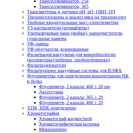
Трансиллюминатор, 254
Трансиллюминатор, 365
Трансмиттеры и датчики рН, рО, ОВП, ОД
Трихинеллоскопы и анализ мяса на трихинеллез
Тройные квадрупольные масс-спектрометры
УЗ-распылители (атомайзеры)
Ультразвуковые бани (мойки), пароочистители,
сушильные камеры
УФ-лампы
УФ-облучатели дозированные
Фильтрация вакуумная для микробиологии
(коллекторы/гребенки, пробоотборники)
Фильтродержатели
Фильтрующие вакуумные системы для ВЭЖХ
Флуориметры для определения концентрации НК
и белка
Флуориметр, 2 канала: 460 ± 20 нм
Аксессуары
Флуориметр, 2 канала: 365 ± 20
Флуориметр, 2 канала: 460 ± 20
ХПК, БПК определение
Хроматография
Хроматограф жидкостной
Хроматографическая колонка
Микрошприц