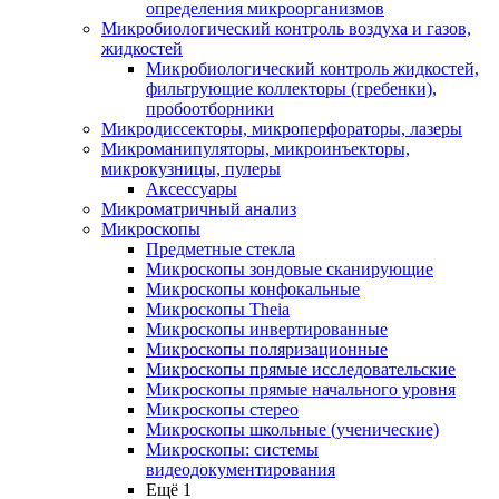
определения микроорганизмов
Микробиологический контроль воздуха и газов,
жидкостей
Микробиологический контроль жидкостей,
фильтрующие коллекторы (гребенки),
пробоотборники
Микродиссекторы, микроперфораторы, лазеры
Микроманипуляторы, микроинъекторы,
микрокузницы, пулеры
Аксессуары
Микроматричный анализ
Микроскопы
Предметные стекла
Микроскопы зондовые сканирующие
Микроскопы конфокальные
Микроскопы Theia
Микроскопы инвертированные
Микроскопы поляризационные
Микроскопы прямые исследовательские
Микроскопы прямые начального уровня
Микроскопы стерео
Микроскопы школьные (ученические)
Микроскопы: системы
видеодокументирования
Ещё 1