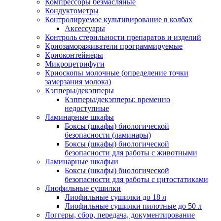
Компрессоры безмасляные
Кондуктометры
Контролируемое культивирование в колбах
Аксессуары
Контроль стерильности препаратов и изделий
Криозамораживатели программируемые
Криоконтейнеры
Микроцетрифуги
Криоскопы молочные (определение точки
замерзания молока)
Кэпперы/декэпперы
Кэпперы/декэпперы: временно
недоступные
Ламинарные шкафы
Боксы (шкафы) биологической
безопасности (ламинары)
Боксы (шкафы) биологической
безопасности для работы с животными
Ламинарные шкафыи
Боксы (шкафы) биологической
безопасности для работы с цитостатиками
Лиофильные сушилки
Лиофильные сушилки до 18 л
Лиофильные сушилки пилотные до 50 л
Логгеры, сбор, передача, документирование