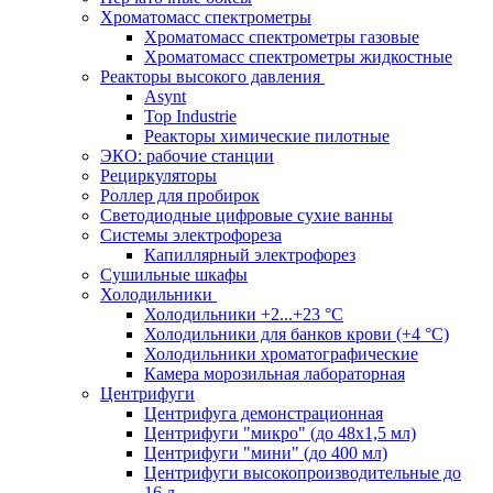
Хроматомасс спектрометры
Хроматомасс спектрометры газовые
Хроматомасс спектрометры жидкостные
Реакторы высокого давления
Asynt
Top Industrie
Реакторы химические пилотные
ЭКО: рабочие станции
Рециркуляторы
Роллер для пробирок
Светодиодные цифровые сухие ванны
Системы электрофореза
Капиллярный электрофорез
Сушильные шкафы
Холодильники
Холодильники +2...+23 °С
Холодильники для банков крови (+4 °С)
Холодильники хроматографические
Камера морозильная лабораторная
Центрифуги
Центрифуга демонстрационная
Центрифуги "микро" (до 48x1,5 мл)
Центрифуги "мини" (до 400 мл)
Центрифуги высокопроизводительные до
16 л