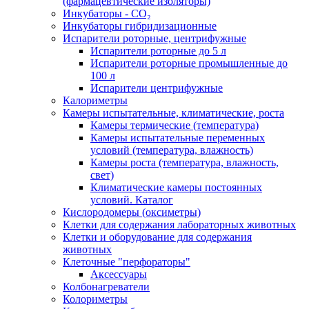
(фармацевтические изоляторы)
Инкубаторы - CO₂
Инкубаторы гибридизационные
Испарители роторные, центрифужные
Испарители роторные до 5 л
Испарители роторные промышленные до
100 л
Испарители центрифужные
Калориметры
Камеры испытательные, климатические, роста
Камеры термические (температура)
Камеры испытательные переменных
условий (температура, влажность)
Камеры роста (температура, влажность,
свет)
Климатические камеры постоянных
условий. Каталог
Кислородомеры (оксиметры)
Клетки для содержания лабораторных животных
Клетки и оборудование для содержания
животных
Клеточные "перфораторы"
Аксессуары
Колбонагреватели
Колориметры