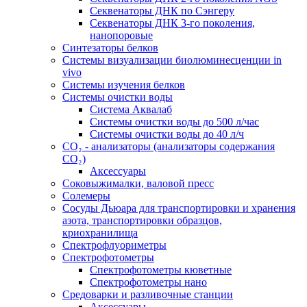
Секвенаторы ДНК по Сэнгеру
Секвенаторы ДНК 3-го поколения,
нанопоровые
Синтезаторы белков
Системы визуализации биолюминесценции in
vivo
Системы изучения белков
Системы очистки воды
Система Аквалаб
Системы очистки воды до 500 л/час
Системы очистки воды до 40 л/ч
СО₂ - анализаторы (анализаторы содержания
СО₂)
Аксессуары
Соковыжималки, валовой пресс
Солемеры
Сосуды Дьюара для транспортировки и хранения
азота, транспортировки образцов,
криохранилища
Спектрофлуориметры
Спектрофотометры
Спектрофотометры кюветные
Спектрофотометры нано
Средоварки и разливочные станции
Аксессуары