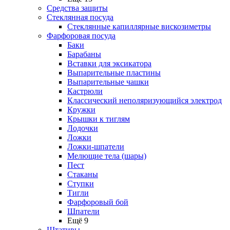
Средства защиты
Стеклянная посуда
Стеклянные капиллярные вискозиметры
Фарфоровая посуда
Баки
Барабаны
Вставки для эксикатора
Выпарительные пластины
Выпарительные чашки
Кастрюли
Классический неполяризующийся электрод
Кружки
Крышки к тиглям
Лодочки
Ложки
Ложки-шпатели
Мелющие тела (шары)
Пест
Стаканы
Ступки
Тигли
Фарфоровый бой
Шпатели
Ещё 9
Штативы