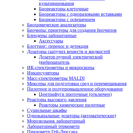
культивирования
Биореакторы клеточные
Биореакторы с одноразовыми вставками
Биореакторы с освещением
Биохимические анализаторы
Биочипы: принтеры для создания биочипов
Блендеры лабораторные
Аксессуары
Блоттинг: перенос и детекция
Дозаторы сыпучих веществ и жидкостей
Дозатор ручной электрический
(виброшпатель
ИК-спектрометры и микроскопы
Инкапсуляторы
Масс-спектрометры MALDI
Миксеры для подготовки сред и перемешивания
Пилотное и полупромышленное оборудование
Центрифуги проточные (отключен)
Реакторы высокого давления
Реакторы химические пилотные
Сушильные шкафы
Одноканальные дозаторы (автоматические)
Морозильник лабораторный
Лабораторный термометр
Пикнометр Гей-Люссака