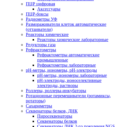
ПЦР цифровая
Аксессуары
ПЦР-боксы
Радиометры УФ
Размораживатели клеток автоматические
(оттаиватели)
Реакторы химические
Реакторы химические лабораторные
Редукторы газа
Рефрактометры
Рефрактометры автоматические
промышленные
Рефрактометры лабораторные
рН-метры, иономеры, рН-электроды
рН-метры, иономеры лабораторные
рН-электроды, ионоселективные
электроды, растворы
Роллеры, роллеры-инкубаторы
Ротационные перемешиватели (ротамиксы,
ротаторы)
Сахариметры
Секвенаторы белков, ДНК
Пиросеквенаторы
Секвенаторы белков
Секвенаторы ДНК 2-го поколения NGS