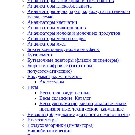
Анализаторы газов крови и электролитов
Анализаторы глюкозы, лактата
Анализаторы зерна, муки, кормов, растительного
масла, семян
Анализаторы клетчатки
Анализаторы микотоксинов
Анализаторы молока и молочных продуктов
Анализаторы мочи и осадка
Анализаторы мяса
Боксы контролируемой атмосферы
Бутирометр
Бутылочные дозаторы (флакон-диспенсеры)
Бюретки цифровые (титраторы
полуавтоматические)
Вакуумметры, манометры
Аксессуары
Весы
Весы производственные
Весы складские. Каталог
Весы ультрамикро, микро, аналитические,
прецизионные, технические, карманные
Виварий (обрудование для работы с животными)
Вискозиметры
Воздухозаборники (импакторы)
микробиологические