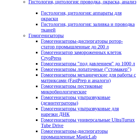
Гистология, цитология: проводка, окраска, анализ
Гистология, цитология: аппараты для
окраски
Гистология, цитология: заливка и проводка
тканей
Гомогенизаторы
Гомогенизаторы-диспергаторы ротор-
статор промышленные до 200 л
Гомогенизатор замороженных клеток
CryoPress
Гомогенизаторы "под давлением" до 1000 л
Гомогенизаторы лопаточные ("стомакер")
Гомогенизаторы механические для работы с
матриксами (FastPrep и аналоги)
Гомогенизаторы пестиковые
микробиологические
Гомогенизаторы ультразвуковые
(дезинтеграторы)
Гомогенизаторы ультразвуковые для
нарезки ДНК
Гомогенизаторы универсальные UltraTurrax
Tube Drive
Гомогенизаторы-диспергаторы
промышленные MagicLab