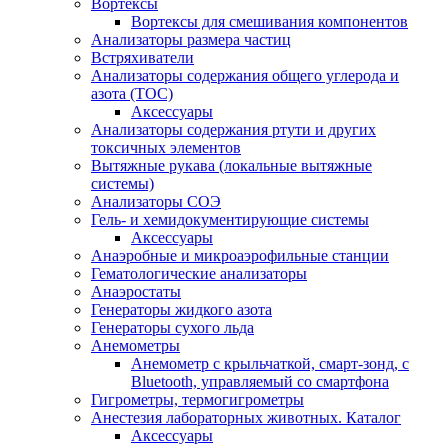
Вортексы
Вортексы для смешивания компонентов
Анализаторы размера частиц
Встряхиватели
Анализаторы содержания общего углерода и
азота (ТОС)
Аксессуары
Анализаторы содержания ртути и других
токсичных элементов
Вытяжные рукава (локальные вытяжные
системы)
Анализаторы СОЭ
Гель- и хемидокументирующие системы
Аксессуары
Анаэробные и микроаэрофильные станции
Гематологические анализаторы
Анаэростаты
Генераторы жидкого азота
Генераторы сухого льда
Анемометры
Анемометр с крыльчаткой, смарт-зонд, с
Bluetooth, управляемый со смартфона
Гигрометры, термогигрометры
Анестезия лабораторных животных. Каталог
Аксессуары