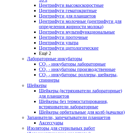
Центрифуги высокоскоростные
Центрифуги гематокритные
Центрифуги для планшетов
Центрифуги молочные (центрифуги для
определения жирности молока)
Центрифуги мультифункциональные
Центрифуги проточные
Центрифуги ультра
Центрифуги цитологические
Ещё 2
Лабораторные инкубаторы
СО₂ - инкубаторы лабораторные
СО₂ - инкубаторы производственные
СО₂ - инкубаторы: роллеры, шейкеры,
спиннеры
Шейкеры
Шейкеры (встряхиватели лабораторные)
для планшетов
Шейкеры без термостатирования,
встряхиватели лабораторные
Шейкеры орбитальные для колб (качалки)
Запаиватели, запечатыватели планшетов
Аксессуары
Изоляторы для стерильных работ