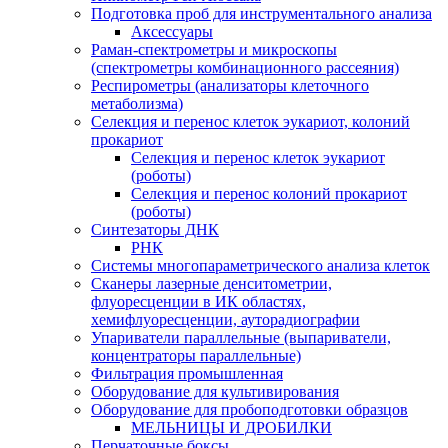
Подготовка проб для инструментального анализа
Аксессуары
Раман-спектрометры и микроскопы
(спектрометры комбинационного рассеяния)
Респирометры (анализаторы клеточного
метаболизма)
Селекция и перенос клеток эукариот, колоний
прокариот
Селекция и перенос клеток эукариот
(роботы)
Селекция и перенос колоний прокариот
(роботы)
Синтезаторы ДНК
РНК
Системы многопараметрического анализа клеток
Сканеры лазерные денситометрии,
флуоресценции в ИК областях,
хемифлуоресценции, ауторадиографии
Упариватели параллельные (выпариватели,
концентраторы параллельные)
Фильтрация промышленная
Оборудование для культивирования
Оборудование для пробоподготовки образцов
МЕЛЬНИЦЫ И ДРОБИЛКИ
Перчаточные боксы