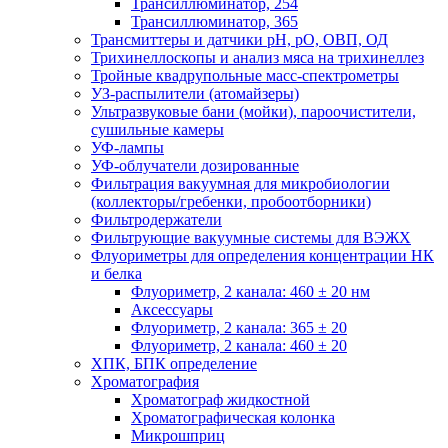
Трансиллюминатор, 254
Трансиллюминатор, 365
Трансмиттеры и датчики рН, рО, ОВП, ОД
Трихинеллоскопы и анализ мяса на трихинеллез
Тройные квадрупольные масс-спектрометры
УЗ-распылители (атомайзеры)
Ультразвуковые бани (мойки), пароочистители,
сушильные камеры
УФ-лампы
УФ-облучатели дозированные
Фильтрация вакуумная для микробиологии
(коллекторы/гребенки, пробоотборники)
Фильтродержатели
Фильтрующие вакуумные системы для ВЭЖХ
Флуориметры для определения концентрации НК
и белка
Флуориметр, 2 канала: 460 ± 20 нм
Аксессуары
Флуориметр, 2 канала: 365 ± 20
Флуориметр, 2 канала: 460 ± 20
ХПК, БПК определение
Хроматография
Хроматограф жидкостной
Хроматографическая колонка
Микрошприц