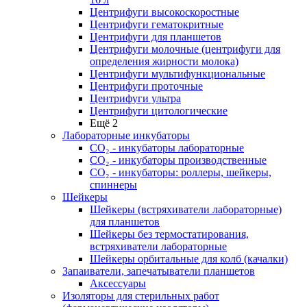
Центрифуги высокоскоростные
Центрифуги гематокритные
Центрифуги для планшетов
Центрифуги молочные (центрифуги для
определения жирности молока)
Центрифуги мультифункциональные
Центрифуги проточные
Центрифуги ультра
Центрифуги цитологические
Ещё 2
Лабораторные инкубаторы
СО₂ - инкубаторы лабораторные
СО₂ - инкубаторы производственные
СО₂ - инкубаторы: роллеры, шейкеры,
спиннеры
Шейкеры
Шейкеры (встряхиватели лабораторные)
для планшетов
Шейкеры без термостатирования,
встряхиватели лабораторные
Шейкеры орбитальные для колб (качалки)
Запаиватели, запечатыватели планшетов
Аксессуары
Изоляторы для стерильных работ