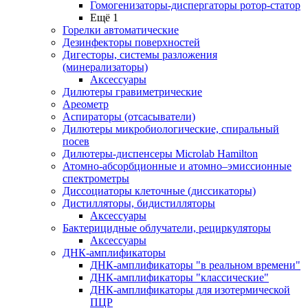
Гомогенизаторы-диспергаторы ротор-статор
Ещё 1
Горелки автоматические
Дезинфекторы поверхностей
Дигесторы, системы разложения
(минерализаторы)
Аксессуары
Дилютеры гравиметрические
Ареометр
Аспираторы (отсасыватели)
Дилютеры микробиологические, спиральный
посев
Дилютеры-диспенсеры Microlab Hamilton
Атомно-абсорбционные и атомно–эмиссионные
спектрометры
Диссоциаторы клеточные (диссикаторы)
Дистилляторы, бидистилляторы
Аксессуары
Бактерицидные облучатели, рециркуляторы
Аксессуары
ДНК-амплификаторы
ДНК-амплификаторы "в реальном времени"
ДНК-амплификаторы "классические"
ДНК-амплификаторы для изотермической
ПЦР