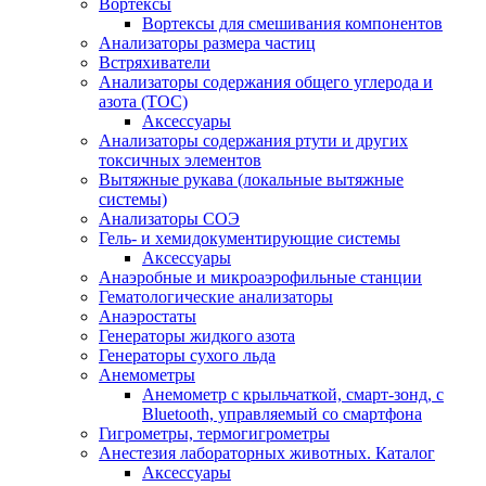
Вортексы
Вортексы для смешивания компонентов
Анализаторы размера частиц
Встряхиватели
Анализаторы содержания общего углерода и
азота (ТОС)
Аксессуары
Анализаторы содержания ртути и других
токсичных элементов
Вытяжные рукава (локальные вытяжные
системы)
Анализаторы СОЭ
Гель- и хемидокументирующие системы
Аксессуары
Анаэробные и микроаэрофильные станции
Гематологические анализаторы
Анаэростаты
Генераторы жидкого азота
Генераторы сухого льда
Анемометры
Анемометр с крыльчаткой, смарт-зонд, с
Bluetooth, управляемый со смартфона
Гигрометры, термогигрометры
Анестезия лабораторных животных. Каталог
Аксессуары