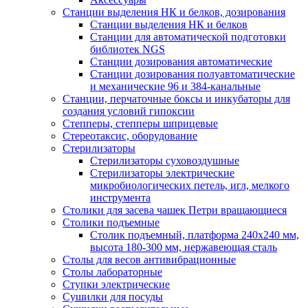
Станции выделения НК и белков, дозирования
Станции выделения НК и белков
Станции для автоматической подготовки
библиотек NGS
Станции дозирования автоматические
Станции дозирования полуавтоматические
и механические 96 и 384-канальные
Станции, перчаточные боксы и инкубаторы для
создания условий гипоксии
Степперы, степперы шприцевые
Стереотаксис, оборудование
Стерилизаторы
Стерилизаторы суховоздушные
Стерилизаторы электрические
микробиологических петель, игл, мелкого
инструмента
Столики для засева чашек Петри вращающиеся
Столики подъемные
Столик подъемный, платформа 240х240 мм,
высота 180-300 мм, нержавеющая сталь
Столы для весов антивибрационные
Столы лабораторные
Ступки электрические
Сушилки для посуды