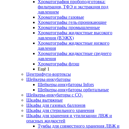
Хроматография пробоподготовка:
фильтрация, ТФЭ и экстракция под
давлением
Хроматографы газовые
Хроматографы гель-проникающие
Хроматографы промышленные
Хроматографы жидкостные высокого
давления (ВЭЖХ)
Хроматографы жидкостные низкого
давления
Хроматографы жидкостные среднего
давления
Хроматографы флэш
Ещё 1
Центрифуги-вортексы
Шейкеры-инкубаторы
Шейкеры-инкубаторы Infors
Шейкеры-инкубаторы орбитальные
Шейкеры-инкубаторы с CО₂
Шкафы вытяжные
Шкафы для газовых баллонов
Шкафы для стерильного хранения
Шкафы для хранения и утилизации ЛВЖ и
опасных жидкостей
Тумбы для совместного хранения ЛВЖ и