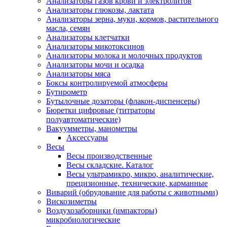
Анализаторы газов крови и электролитов
Анализаторы глюкозы, лактата
Анализаторы зерна, муки, кормов, растительного
масла, семян
Анализаторы клетчатки
Анализаторы микотоксинов
Анализаторы молока и молочных продуктов
Анализаторы мочи и осадка
Анализаторы мяса
Боксы контролируемой атмосферы
Бутирометр
Бутылочные дозаторы (флакон-диспенсеры)
Бюретки цифровые (титраторы
полуавтоматические)
Вакуумметры, манометры
Аксессуары
Весы
Весы производственные
Весы складские. Каталог
Весы ультрамикро, микро, аналитические,
прецизионные, технические, карманные
Виварий (обрудование для работы с животными)
Вискозиметры
Воздухозаборники (импакторы)
микробиологические