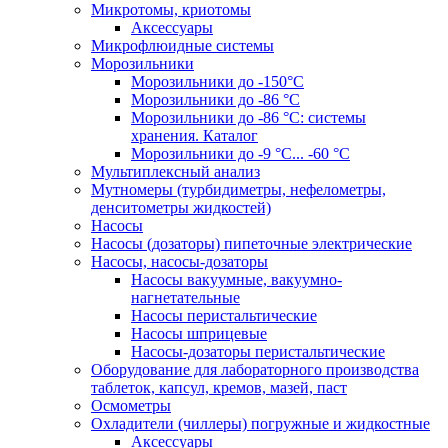
Микротомы, криотомы
Аксессуары
Микрофлюидные системы
Морозильники
Морозильники до -150°С
Морозильники до -86 °C
Морозильники до -86 °C: системы
хранения. Каталог
Морозильники до -9 °C... -60 °C
Мультиплексный анализ
Мутномеры (турбидиметры, нефелометры,
денситометры жидкостей)
Насосы
Насосы (дозаторы) пипеточные электрические
Насосы, насосы-дозаторы
Насосы вакуумные, вакуумно-
нагнетательные
Насосы перистальтические
Насосы шприцевые
Насосы-дозаторы перистальтические
Оборудование для лабораторного производства
таблеток, капсул, кремов, мазей, паст
Осмометры
Охладители (чиллеры) погружные и жидкостные
Аксессуары