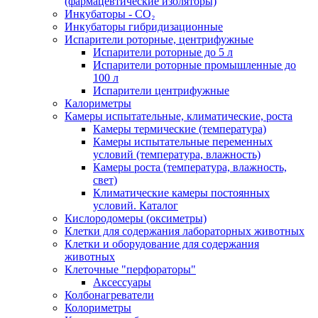
(фармацевтические изоляторы)
Инкубаторы - CO₂
Инкубаторы гибридизационные
Испарители роторные, центрифужные
Испарители роторные до 5 л
Испарители роторные промышленные до
100 л
Испарители центрифужные
Калориметры
Камеры испытательные, климатические, роста
Камеры термические (температура)
Камеры испытательные переменных
условий (температура, влажность)
Камеры роста (температура, влажность,
свет)
Климатические камеры постоянных
условий. Каталог
Кислородомеры (оксиметры)
Клетки для содержания лабораторных животных
Клетки и оборудование для содержания
животных
Клеточные "перфораторы"
Аксессуары
Колбонагреватели
Колориметры