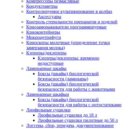
Компрессоры безмасляные
Кондуктометры
Контролируемое культивирование в колбах
Аксессуары
Контроль стерильности препаратов и изделий
Криозамораживатели программируемые
Криоконтейнеры
Микроцетрифуги
Криоскопы молочные (определение точки
замерзания молока)
Кэпперы/декэпперы
Кэпперы/декэпперы: временно
недоступные
Ламинарные шкафы
Боксы (шкафы) биологической
безопасности (ламинары)
Боксы (шкафы) биологической
безопасности для работы с животными
Ламинарные шкафыи
Боксы (шкафы) биологической
безопасности для работы с цитостатиками
Лиофильные сушилки
Лиофильные сушилки до 18 л
Лиофильные сушилки пилотные до 50 л
Логгеры, сбор, передача, документирование