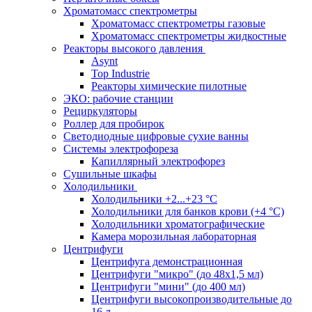
Хроматомасс спектрометры
Хроматомасс спектрометры газовые
Хроматомасс спектрометры жидкостные
Реакторы высокого давления
Asynt
Top Industrie
Реакторы химические пилотные
ЭКО: рабочие станции
Рециркуляторы
Роллер для пробирок
Светодиодные цифровые сухие ванны
Системы электрофореза
Капиллярный электрофорез
Сушильные шкафы
Холодильники
Холодильники +2...+23 °С
Холодильники для банков крови (+4 °С)
Холодильники хроматографические
Камера морозильная лабораторная
Центрифуги
Центрифуга демонстрационная
Центрифуги "микро" (до 48x1,5 мл)
Центрифуги "мини" (до 400 мл)
Центрифуги высокопроизводительные до
16 л