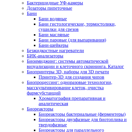
Бактерицидные УФ-камеры
Дозаторы пипеточные
Бани
Бани водяные
Бани гистологические, термостолики,
сушилки для срезов
Бани масляные
Бани паровые (для выпаривания)
Бани-шейкеры
Безжидкостные нагреватели
БИК-анализаторы
Биоимиджинг: системы автоматической
визуализации и клеточного скрининга. Каталог
Биопринтеры 3D, наборы для 3D печати
Принтер-3D для создания чипов
Биопроцессинг: одноразовые технологии,
масскультивирование клеток, очистка
фармсубстанций
Хроматография препаративная и
аналитическая
Биореакторы
Биореакторы бактериальные (ферментеры)
Биореакторы двухфазные для биотоплива и
твердофазные
Биореакторы для параллельного