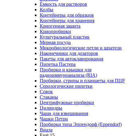
Ёмкость для растворов
Колбы
Контейнеры для образцов
Контейнеры для хранения
Криогенная защита
Криопробирки
Культуральный пластик
Мерная посуда
Микробиологические петли и шпатели
Наконечники для дозаторов
Пакеты для автоклавирования
Пипетка Пастера
Пробирки и крышки для
радиоиммуноанализа (RIA)
Пробирки, стрипы и планшеты для ПЦР
Серологические пипетки
Совок
Стаканы
Центрифужные пробирки
Цилиндры
Чаши для взвешивания
Чашки Петри
Пробирки типа Эппендорф (Eppendorf)
Виала
Ещё 15