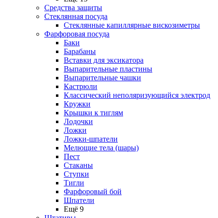
Средства защиты
Стеклянная посуда
Стеклянные капиллярные вискозиметры
Фарфоровая посуда
Баки
Барабаны
Вставки для эксикатора
Выпарительные пластины
Выпарительные чашки
Кастрюли
Классический неполяризующийся электрод
Кружки
Крышки к тиглям
Лодочки
Ложки
Ложки-шпатели
Мелющие тела (шары)
Пест
Стаканы
Ступки
Тигли
Фарфоровый бой
Шпатели
Ещё 9
Штативы