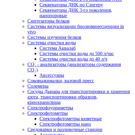
Секвенаторы ДНК по Сэнгеру
Секвенаторы ДНК 3-го поколения,
нанопоровые
Синтезаторы белков
Системы визуализации биолюминесценции in
vivo
Системы изучения белков
Системы очистки воды
Система Аквалаб
Системы очистки воды до 500 л/час
Системы очистки воды до 40 л/ч
СО₂ - анализаторы (анализаторы содержания
СО₂)
Аксессуары
Соковыжималки, валовой пресс
Солемеры
Сосуды Дьюара для транспортировки и хранения
азота, транспортировки образцов,
криохранилища
Спектрофлуориметры
Спектрофотометры
Спектрофотометры кюветные
Спектрофотометры нано
Средоварки и разливочные станции
Аксессуары