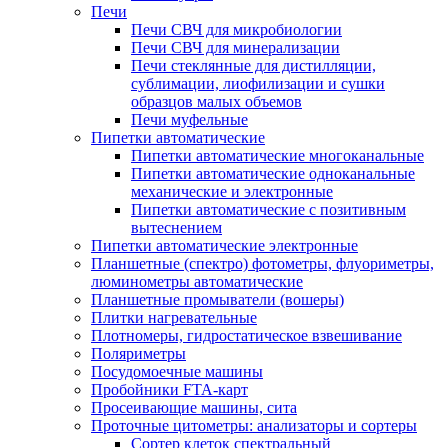
Печи
Печи СВЧ для микробиологии
Печи СВЧ для минерализации
Печи стеклянные для дистилляции,
сублимации, лиофилизации и сушки
образцов малых объемов
Печи муфельные
Пипетки автоматические
Пипетки автоматические многоканальные
Пипетки автоматические одноканальные
механические и электронные
Пипетки автоматические с позитивным
вытеснением
Пипетки автоматические электронные
Планшетные (спектро) фотометры, флуориметры,
люминометры автоматические
Планшетные промыватели (вошеры)
Плитки нагревательные
Плотномеры, гидростатическое взвешивание
Поляриметры
Посудомоечные машины
Пробойники FTA-карт
Просеивающие машины, сита
Проточные цитометры: анализаторы и сортеры
Сортер клеток спектральный