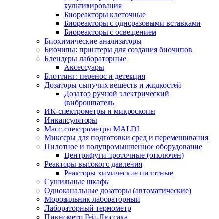
культивирования
Биореакторы клеточные
Биореакторы с одноразовыми вставками
Биореакторы с освещением
Биохимические анализаторы
Биочипы: принтеры для создания биочипов
Блендеры лабораторные
Аксессуары
Блоттинг: перенос и детекция
Дозаторы сыпучих веществ и жидкостей
Дозатор ручной электрический
(виброшпатель
ИК-спектрометры и микроскопы
Инкапсуляторы
Масс-спектрометры MALDI
Миксеры для подготовки сред и перемешивания
Пилотное и полупромышленное оборудование
Центрифуги проточные (отключен)
Реакторы высокого давления
Реакторы химические пилотные
Сушильные шкафы
Одноканальные дозаторы (автоматические)
Морозильник лабораторный
Лабораторный термометр
Пикнометр Гей-Люссака