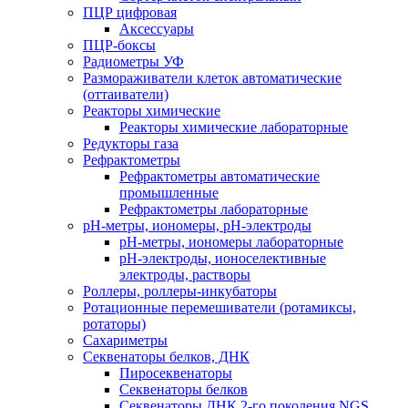
ПЦР цифровая
Аксессуары
ПЦР-боксы
Радиометры УФ
Размораживатели клеток автоматические
(оттаиватели)
Реакторы химические
Реакторы химические лабораторные
Редукторы газа
Рефрактометры
Рефрактометры автоматические
промышленные
Рефрактометры лабораторные
рН-метры, иономеры, рН-электроды
рН-метры, иономеры лабораторные
рН-электроды, ионоселективные
электроды, растворы
Роллеры, роллеры-инкубаторы
Ротационные перемешиватели (ротамиксы,
ротаторы)
Сахариметры
Секвенаторы белков, ДНК
Пиросеквенаторы
Секвенаторы белков
Секвенаторы ДНК 2-го поколения NGS