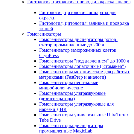
Гистология, цитология: проводка, окраска, анализ
Гистология, цитология: аппараты для
окраски
Гистология, цитология: заливка и проводка
тканей
Гомогенизаторы
Гомогенизаторы-диспергаторы ротор-
статор промышленные до 200 л
Гомогенизатор замороженных клеток
CryoPress
Гомогенизаторы "под давлением" до 1000 л
Гомогенизаторы лопаточные ("стомакер")
Гомогенизаторы механические для работы с
матриксами (FastPrep и аналоги)
Гомогенизаторы пестиковые
микробиологические
Гомогенизаторы ультразвуковые
(дезинтеграторы)
Гомогенизаторы ультразвуковые для
нарезки ДНК
Гомогенизаторы универсальные UltraTurrax
Tube Drive
Гомогенизаторы-диспергаторы
промышленные MagicLab