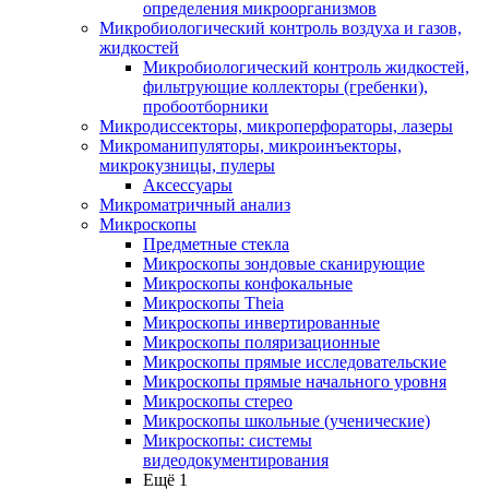
определения микроорганизмов
Микробиологический контроль воздуха и газов,
жидкостей
Микробиологический контроль жидкостей,
фильтрующие коллекторы (гребенки),
пробоотборники
Микродиссекторы, микроперфораторы, лазеры
Микроманипуляторы, микроинъекторы,
микрокузницы, пулеры
Аксессуары
Микроматричный анализ
Микроскопы
Предметные стекла
Микроскопы зондовые сканирующие
Микроскопы конфокальные
Микроскопы Theia
Микроскопы инвертированные
Микроскопы поляризационные
Микроскопы прямые исследовательские
Микроскопы прямые начального уровня
Микроскопы стерео
Микроскопы школьные (ученические)
Микроскопы: системы
видеодокументирования
Ещё 1