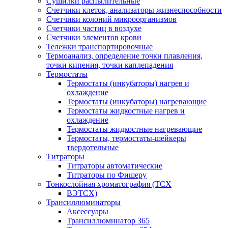
Сушилки распылительные
Счетчики клеток, анализаторы жизнеспособности
Счетчики колоний микроорганизмов
Счетчики частиц в воздухе
Счетчики элементов крови
Тележки транспортировочные
Термоанализ, определение точки плавления,
точки кипения, точки каплепадения
Термостаты
Термостаты (инкубаторы) нагрев и
охлаждение
Термостаты (инкубаторы) нагревающие
Термостаты жидкостные нагрев и
охлаждение
Термостаты жидкостные нагревающие
Термостаты, термостаты-шейкеры
твердотельные
Титраторы
Титраторы автоматические
Титраторы по Фишеру
Тонкослойная хроматография (ТСХ
ВЭТСХ)
Трансиллюминаторы
Аксессуары
Трансиллюминатор 365