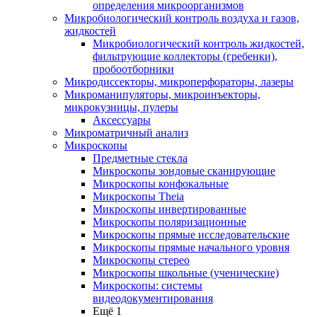
определения микроорганизмов
Микробиологический контроль воздуха и газов,
жидкостей
Микробиологический контроль жидкостей,
фильтрующие коллекторы (гребенки),
пробоотборники
Микродиссекторы, микроперфораторы, лазеры
Микроманипуляторы, микроинъекторы,
микрокузницы, пулеры
Аксессуары
Микроматричный анализ
Микроскопы
Предметные стекла
Микроскопы зондовые сканирующие
Микроскопы конфокальные
Микроскопы Theia
Микроскопы инвертированные
Микроскопы поляризационные
Микроскопы прямые исследовательские
Микроскопы прямые начального уровня
Микроскопы стерео
Микроскопы школьные (ученические)
Микроскопы: системы
видеодокументирования
Ещё 1