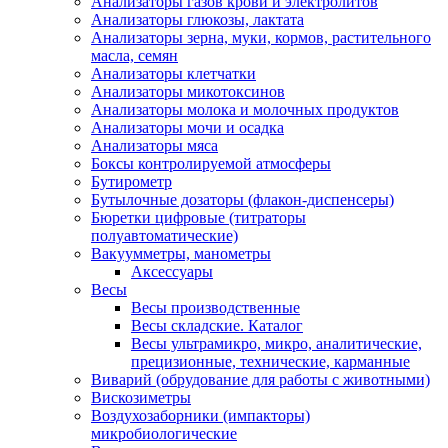
Анализаторы газов крови и электролитов
Анализаторы глюкозы, лактата
Анализаторы зерна, муки, кормов, растительного
масла, семян
Анализаторы клетчатки
Анализаторы микотоксинов
Анализаторы молока и молочных продуктов
Анализаторы мочи и осадка
Анализаторы мяса
Боксы контролируемой атмосферы
Бутирометр
Бутылочные дозаторы (флакон-диспенсеры)
Бюретки цифровые (титраторы
полуавтоматические)
Вакуумметры, манометры
Аксессуары
Весы
Весы производственные
Весы складские. Каталог
Весы ультрамикро, микро, аналитические,
прецизионные, технические, карманные
Виварий (обрудование для работы с животными)
Вискозиметры
Воздухозаборники (импакторы)
микробиологические