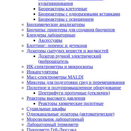
культивирования
Биореакторы клеточные
Биореакторы с одноразовыми вставками
Биореакторы с освещением
Биохимические анализаторы
Биочипы: принтеры для создания биочипов
Блендеры лабораторные
Аксессуары
Блоттинг: перенос и детекция
Дозаторы сыпучих веществ и жидкостей
Дозатор ручной электрический
(виброшпатель
ИК-спектрометры и микроскопы
Инкапсуляторы
Масс-спектрометры MALDI
Миксеры для подготовки сред и перемешивания
Пилотное и полупромышленное оборудование
Центрифуги проточные (отключен)
Реакторы высокого давления
Реакторы химические пилотные
Сушильные шкафы
Одноканальные дозаторы (автоматические)
Морозильник лабораторный
Лабораторный термометр
Пикнометр Гей-Люссака