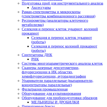
Подготовка проб для инструментального анализа
Аксессуары
Раман-спектрометры и микроскопы
(спектрометры комбинационного рассеяния)
Респирометры (анализаторы клеточного
метаболизма)
Селекция и перенос клеток эукариот, колоний
прокариот
Селекция и перенос клеток эукариот
(роботы)
Селекция и перенос колоний прокариот
(роботы)
Синтезаторы ДНК
РНК
Системы многопараметрического анализа клеток
Сканеры лазерные денситометрии,
флуоресценции в ИК областях,
хемифлуоресценции, ауторадиографии
Упариватели параллельные (выпариватели,
концентраторы параллельные)
Фильтрация промышленная
Оборудование для культивирования
Оборудование для пробоподготовки образцов
МЕЛЬНИЦЫ И ДРОБИЛКИ
Перчаточные боксы