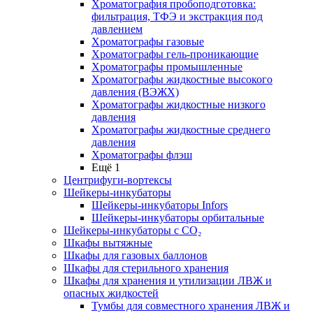
Хроматография пробоподготовка:
фильтрация, ТФЭ и экстракция под
давлением
Хроматографы газовые
Хроматографы гель-проникающие
Хроматографы промышленные
Хроматографы жидкостные высокого
давления (ВЭЖХ)
Хроматографы жидкостные низкого
давления
Хроматографы жидкостные среднего
давления
Хроматографы флэш
Ещё 1
Центрифуги-вортексы
Шейкеры-инкубаторы
Шейкеры-инкубаторы Infors
Шейкеры-инкубаторы орбитальные
Шейкеры-инкубаторы с CО₂
Шкафы вытяжные
Шкафы для газовых баллонов
Шкафы для стерильного хранения
Шкафы для хранения и утилизации ЛВЖ и
опасных жидкостей
Тумбы для совместного хранения ЛВЖ и