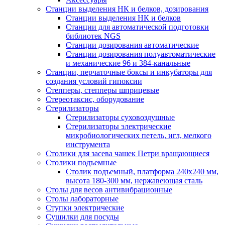
Станции выделения НК и белков, дозирования
Станции выделения НК и белков
Станции для автоматической подготовки
библиотек NGS
Станции дозирования автоматические
Станции дозирования полуавтоматические
и механические 96 и 384-канальные
Станции, перчаточные боксы и инкубаторы для
создания условий гипоксии
Степперы, степперы шприцевые
Стереотаксис, оборудование
Стерилизаторы
Стерилизаторы суховоздушные
Стерилизаторы электрические
микробиологических петель, игл, мелкого
инструмента
Столики для засева чашек Петри вращающиеся
Столики подъемные
Столик подъемный, платформа 240х240 мм,
высота 180-300 мм, нержавеющая сталь
Столы для весов антивибрационные
Столы лабораторные
Ступки электрические
Сушилки для посуды