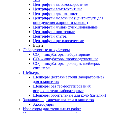
Центрифуги высокоскоростные
Центрифуги гематокритные
Центрифуги для планшетов
Центрифуги молочные (центрифуги для
определения жирности молока)
Центрифуги мультифункциональные
Центрифуги проточные
Центрифуги ультра
Центрифуги цитологические
Ещё 2
Лабораторные инкубаторы
СО₂ - инкубаторы лабораторные
СО₂ - инкубаторы производственные
СО₂ - инкубаторы: роллеры, шейкеры,
спиннеры
Шейкеры
Шейкеры (встряхиватели лабораторные)
для планшетов
Шейкеры без термостатирования,
встряхиватели лабораторные
Шейкеры орбитальные для колб (качалки)
Запаиватели, запечатыватели планшетов
Аксессуары
Изоляторы для стерильных работ