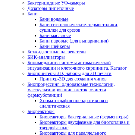
Бактерицидные УФ-камеры
Дозаторы пипеточные
Бани
Бани водяные
Бани гистологические, термостолики,
сушилки для срезов
Бани масляные
Бани паровые (для выпаривания)
Бани-шейкеры
Безжидкостные нагреватели
БИК-анализаторы
Биоимиджинг: системы автоматической
визуализации и клеточного скрининга. Каталог
Биопринтеры 3D, наборы для 3D печати
Принтер-3D для создания чипов
Биопроцессинг: одноразовые технологии,
масскультивирование клеток, очистка
фармсубстанций
Хроматография препаративная и
аналитическая
Биореакторы
Биореакторы бактериальные (ферментеры)
Биореакторы двухфазные для биотоплива и
твердофазные
Биореакторы для параллельного