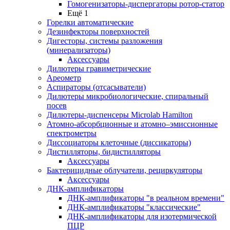
Гомогенизаторы-диспергаторы ротор-статор
Ещё 1
Горелки автоматические
Дезинфекторы поверхностей
Дигесторы, системы разложения
(минерализаторы)
Аксессуары
Дилютеры гравиметрические
Ареометр
Аспираторы (отсасыватели)
Дилютеры микробиологические, спиральный
посев
Дилютеры-диспенсеры Microlab Hamilton
Атомно-абсорбционные и атомно–эмиссионные
спектрометры
Диссоциаторы клеточные (диссикаторы)
Дистилляторы, бидистилляторы
Аксессуары
Бактерицидные облучатели, рециркуляторы
Аксессуары
ДНК-амплификаторы
ДНК-амплификаторы "в реальном времени"
ДНК-амплификаторы "классические"
ДНК-амплификаторы для изотермической
ПЦР