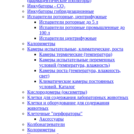
(фармацевтические изоляторы)
Инкубаторы - CO₂
Инкубаторы гибридизационные
Испарители роторные, центрифужные
Испарители роторные до 5 л
Испарители роторные промышленные до
100 л
Испарители центрифужные
Калориметры
Камеры испытательные, климатические, роста
Камеры термические (температура)
Камеры испытательные переменных
условий (температура, влажность)
Камеры роста (температура, влажность,
свет)
Климатические камеры постоянных
условий. Каталог
Кислородомеры (оксиметры)
Клетки для содержания лабораторных животных
Клетки и оборудование для содержания
животных
Клеточные "перфораторы"
Аксессуары
Колбонагреватели
Колориметры