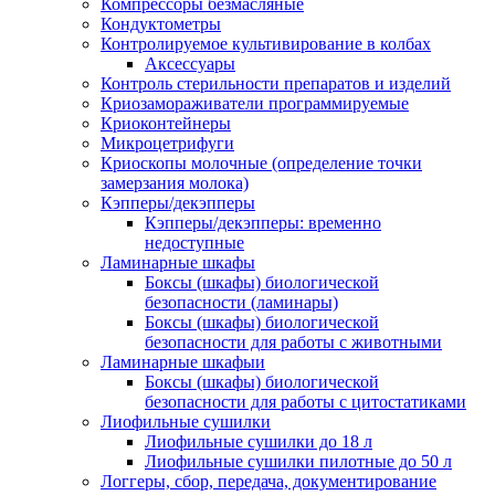
Компрессоры безмасляные
Кондуктометры
Контролируемое культивирование в колбах
Аксессуары
Контроль стерильности препаратов и изделий
Криозамораживатели программируемые
Криоконтейнеры
Микроцетрифуги
Криоскопы молочные (определение точки
замерзания молока)
Кэпперы/декэпперы
Кэпперы/декэпперы: временно
недоступные
Ламинарные шкафы
Боксы (шкафы) биологической
безопасности (ламинары)
Боксы (шкафы) биологической
безопасности для работы с животными
Ламинарные шкафыи
Боксы (шкафы) биологической
безопасности для работы с цитостатиками
Лиофильные сушилки
Лиофильные сушилки до 18 л
Лиофильные сушилки пилотные до 50 л
Логгеры, сбор, передача, документирование