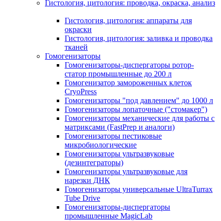
Гистология, цитология: проводка, окраска, анализ
Гистология, цитология: аппараты для
окраски
Гистология, цитология: заливка и проводка
тканей
Гомогенизаторы
Гомогенизаторы-диспергаторы ротор-
статор промышленные до 200 л
Гомогенизатор замороженных клеток
CryoPress
Гомогенизаторы "под давлением" до 1000 л
Гомогенизаторы лопаточные ("стомакер")
Гомогенизаторы механические для работы с
матриксами (FastPrep и аналоги)
Гомогенизаторы пестиковые
микробиологические
Гомогенизаторы ультразвуковые
(дезинтеграторы)
Гомогенизаторы ультразвуковые для
нарезки ДНК
Гомогенизаторы универсальные UltraTurrax
Tube Drive
Гомогенизаторы-диспергаторы
промышленные MagicLab