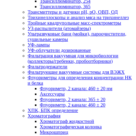
Трансиллюминатор, 254
Трансиллюминатор, 365
Трансмиттеры и датчики рН, рО, ОВП, ОД
Трихинеллоскопы и анализ мяса на трихинеллез
Тройные квадрупольные масс-спектрометры
УЗ-распылители (атомайзеры)
Ультразвуковые бани (мойки), пароочистители,
сушильные камеры
УФ-лампы
УФ-облучатели дозированные
Фильтрация вакуумная для микробиологии
(коллекторы/гребенки, пробоотборники)
Фильтродержатели
Фильтрующие вакуумные системы для ВЭЖХ
Флуориметры для определения концентрации НК
и белка
Флуориметр, 2 канала: 460 ± 20 нм
Аксессуары
Флуориметр, 2 канала: 365 ± 20
Флуориметр, 2 канала: 460 ± 20
ХПК, БПК определение
Хроматография
Хроматограф жидкостной
Хроматографическая колонка
Микрошприц