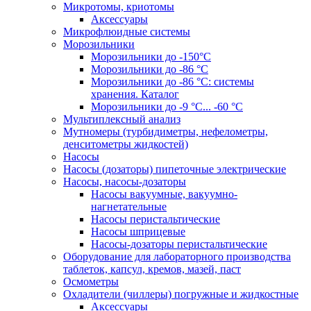
Микротомы, криотомы
Аксессуары
Микрофлюидные системы
Морозильники
Морозильники до -150°С
Морозильники до -86 °C
Морозильники до -86 °C: системы
хранения. Каталог
Морозильники до -9 °C... -60 °C
Мультиплексный анализ
Мутномеры (турбидиметры, нефелометры,
денситометры жидкостей)
Насосы
Насосы (дозаторы) пипеточные электрические
Насосы, насосы-дозаторы
Насосы вакуумные, вакуумно-
нагнетательные
Насосы перистальтические
Насосы шприцевые
Насосы-дозаторы перистальтические
Оборудование для лабораторного производства
таблеток, капсул, кремов, мазей, паст
Осмометры
Охладители (чиллеры) погружные и жидкостные
Аксессуары