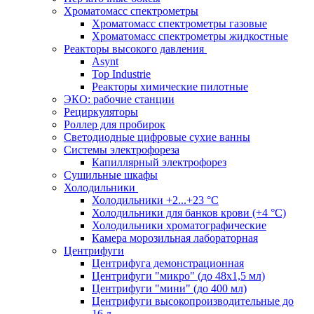
Хроматомасс спектрометры
Хроматомасс спектрометры газовые
Хроматомасс спектрометры жидкостные
Реакторы высокого давления
Asynt
Top Industrie
Реакторы химические пилотные
ЭКО: рабочие станции
Рециркуляторы
Роллер для пробирок
Светодиодные цифровые сухие ванны
Системы электрофореза
Капиллярный электрофорез
Сушильные шкафы
Холодильники
Холодильники +2...+23 °С
Холодильники для банков крови (+4 °С)
Холодильники хроматографические
Камера морозильная лабораторная
Центрифуги
Центрифуга демонстрационная
Центрифуги "микро" (до 48x1,5 мл)
Центрифуги "мини" (до 400 мл)
Центрифуги высокопроизводительные до
16 л