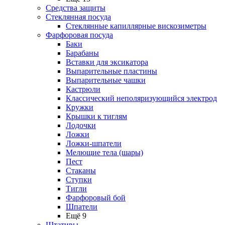
Средства защиты
Стеклянная посуда
Стеклянные капиллярные вискозиметры
Фарфоровая посуда
Баки
Барабаны
Вставки для эксикатора
Выпарительные пластины
Выпарительные чашки
Кастрюли
Классический неполяризующийся электрод
Кружки
Крышки к тиглям
Лодочки
Ложки
Ложки-шпатели
Мелющие тела (шары)
Пест
Стаканы
Ступки
Тигли
Фарфоровый бой
Шпатели
Ещё 9
Штативы