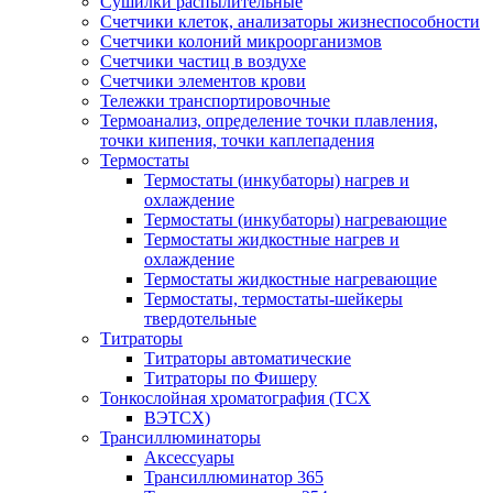
Сушилки распылительные
Счетчики клеток, анализаторы жизнеспособности
Счетчики колоний микроорганизмов
Счетчики частиц в воздухе
Счетчики элементов крови
Тележки транспортировочные
Термоанализ, определение точки плавления,
точки кипения, точки каплепадения
Термостаты
Термостаты (инкубаторы) нагрев и
охлаждение
Термостаты (инкубаторы) нагревающие
Термостаты жидкостные нагрев и
охлаждение
Термостаты жидкостные нагревающие
Термостаты, термостаты-шейкеры
твердотельные
Титраторы
Титраторы автоматические
Титраторы по Фишеру
Тонкослойная хроматография (ТСХ
ВЭТСХ)
Трансиллюминаторы
Аксессуары
Трансиллюминатор 365