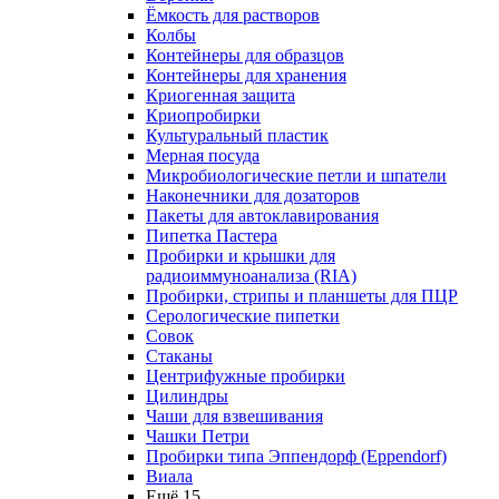
Ёмкость для растворов
Колбы
Контейнеры для образцов
Контейнеры для хранения
Криогенная защита
Криопробирки
Культуральный пластик
Мерная посуда
Микробиологические петли и шпатели
Наконечники для дозаторов
Пакеты для автоклавирования
Пипетка Пастера
Пробирки и крышки для
радиоиммуноанализа (RIA)
Пробирки, стрипы и планшеты для ПЦР
Серологические пипетки
Совок
Стаканы
Центрифужные пробирки
Цилиндры
Чаши для взвешивания
Чашки Петри
Пробирки типа Эппендорф (Eppendorf)
Виала
Ещё 15