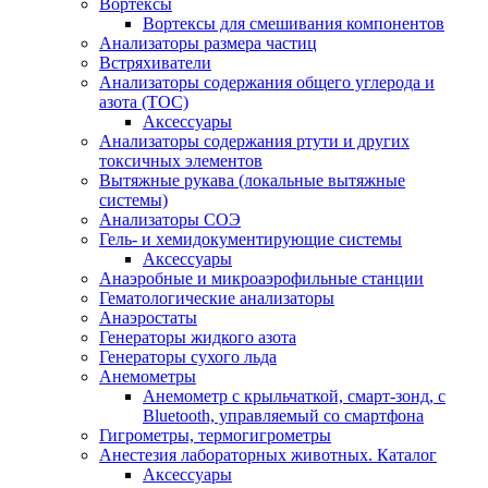
Вортексы
Вортексы для смешивания компонентов
Анализаторы размера частиц
Встряхиватели
Анализаторы содержания общего углерода и
азота (ТОС)
Аксессуары
Анализаторы содержания ртути и других
токсичных элементов
Вытяжные рукава (локальные вытяжные
системы)
Анализаторы СОЭ
Гель- и хемидокументирующие системы
Аксессуары
Анаэробные и микроаэрофильные станции
Гематологические анализаторы
Анаэростаты
Генераторы жидкого азота
Генераторы сухого льда
Анемометры
Анемометр с крыльчаткой, смарт-зонд, с
Bluetooth, управляемый со смартфона
Гигрометры, термогигрометры
Анестезия лабораторных животных. Каталог
Аксессуары