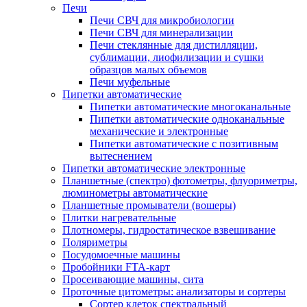
Печи
Печи СВЧ для микробиологии
Печи СВЧ для минерализации
Печи стеклянные для дистилляции,
сублимации, лиофилизации и сушки
образцов малых объемов
Печи муфельные
Пипетки автоматические
Пипетки автоматические многоканальные
Пипетки автоматические одноканальные
механические и электронные
Пипетки автоматические с позитивным
вытеснением
Пипетки автоматические электронные
Планшетные (спектро) фотометры, флуориметры,
люминометры автоматические
Планшетные промыватели (вошеры)
Плитки нагревательные
Плотномеры, гидростатическое взвешивание
Поляриметры
Посудомоечные машины
Пробойники FTA-карт
Просеивающие машины, сита
Проточные цитометры: анализаторы и сортеры
Сортер клеток спектральный