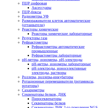
ПЦР цифровая
Аксессуары
ПЦР-боксы
Радиометры УФ
Размораживатели клеток автоматические
(оттаиватели)
Реакторы химические
Реакторы химические лабораторные
Редукторы газа
Рефрактометры
Рефрактометры автоматические
промышленные
Рефрактометры лабораторные
рН-метры, иономеры, рН-электроды
рН-метры, иономеры лабораторные
рН-электроды, ионоселективные
электроды, растворы
Роллеры, роллеры-инкубаторы
Ротационные перемешиватели (ротамиксы,
ротаторы)
Сахариметры
Секвенаторы белков, ДНК
Пиросеквенаторы
Секвенаторы белков
Секвенаторы ДНК 2-го поколения NGS