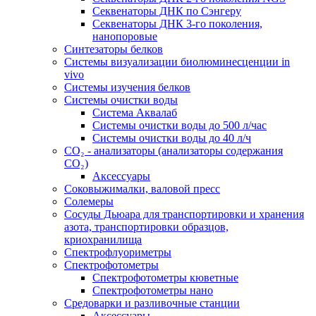
Секвенаторы ДНК по Сэнгеру
Секвенаторы ДНК 3-го поколения,
нанопоровые
Синтезаторы белков
Системы визуализации биолюминесценции in
vivo
Системы изучения белков
Системы очистки воды
Система Аквалаб
Системы очистки воды до 500 л/час
Системы очистки воды до 40 л/ч
СО₂ - анализаторы (анализаторы содержания
СО₂)
Аксессуары
Соковыжималки, валовой пресс
Солемеры
Сосуды Дьюара для транспортировки и хранения
азота, транспортировки образцов,
криохранилища
Спектрофлуориметры
Спектрофотометры
Спектрофотометры кюветные
Спектрофотометры нано
Средоварки и разливочные станции
Аксессуары