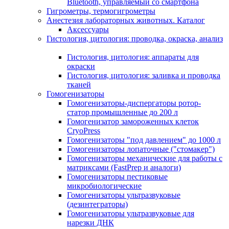
Bluetooth, управляемый со смартфона
Гигрометры, термогигрометры
Анестезия лабораторных животных. Каталог
Аксессуары
Гистология, цитология: проводка, окраска, анализ
Гистология, цитология: аппараты для
окраски
Гистология, цитология: заливка и проводка
тканей
Гомогенизаторы
Гомогенизаторы-диспергаторы ротор-
статор промышленные до 200 л
Гомогенизатор замороженных клеток
CryoPress
Гомогенизаторы "под давлением" до 1000 л
Гомогенизаторы лопаточные ("стомакер")
Гомогенизаторы механические для работы с
матриксами (FastPrep и аналоги)
Гомогенизаторы пестиковые
микробиологические
Гомогенизаторы ультразвуковые
(дезинтеграторы)
Гомогенизаторы ультразвуковые для
нарезки ДНК