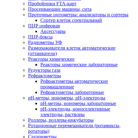
Пробойники FTA-карт
Просеивающие машины, сита
Проточные цитометры: анализаторы и сортеры
Сортер клеток спектральный
ПЦР цифровая
Аксессуары
ПЦР-боксы
Радиометры УФ
Размораживатели клеток автоматические
(оттаиватели)
Реакторы химические
Реакторы химические лабораторные
Редукторы газа
Рефрактометры
Рефрактометры автоматические
промышленные
Рефрактометры лабораторные
рН-метры, иономеры, рН-электроды
рН-метры, иономеры лабораторные
рН-электроды, ионоселективные
электроды, растворы
Роллеры, роллеры-инкубаторы
Ротационные перемешиватели (ротамиксы,
ротаторы)
Сахариметры