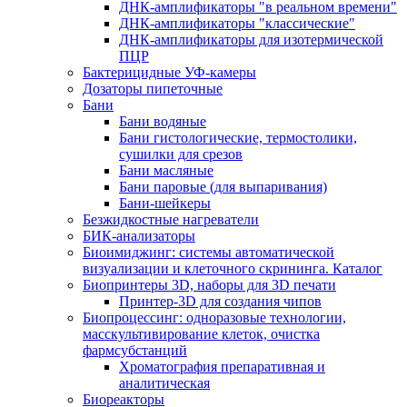
ДНК-амплификаторы "в реальном времени"
ДНК-амплификаторы "классические"
ДНК-амплификаторы для изотермической
ПЦР
Бактерицидные УФ-камеры
Дозаторы пипеточные
Бани
Бани водяные
Бани гистологические, термостолики,
сушилки для срезов
Бани масляные
Бани паровые (для выпаривания)
Бани-шейкеры
Безжидкостные нагреватели
БИК-анализаторы
Биоимиджинг: системы автоматической
визуализации и клеточного скрининга. Каталог
Биопринтеры 3D, наборы для 3D печати
Принтер-3D для создания чипов
Биопроцессинг: одноразовые технологии,
масскультивирование клеток, очистка
фармсубстанций
Хроматография препаративная и
аналитическая
Биореакторы