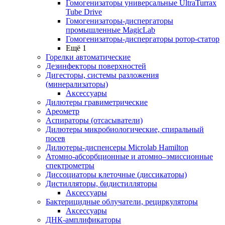
Гомогенизаторы универсальные UltraTurrax
Tube Drive
Гомогенизаторы-диспергаторы
промышленные MagicLab
Гомогенизаторы-диспергаторы ротор-статор
Ещё 1
Горелки автоматические
Дезинфекторы поверхностей
Дигесторы, системы разложения
(минерализаторы)
Аксессуары
Дилютеры гравиметрические
Ареометр
Аспираторы (отсасыватели)
Дилютеры микробиологические, спиральный
посев
Дилютеры-диспенсеры Microlab Hamilton
Атомно-абсорбционные и атомно–эмиссионные
спектрометры
Диссоциаторы клеточные (диссикаторы)
Дистилляторы, бидистилляторы
Аксессуары
Бактерицидные облучатели, рециркуляторы
Аксессуары
ДНК-амплификаторы