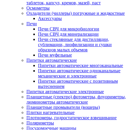
таблеток, капсул, кремов, мазей, паст
Осмометры
Охладители (чиллеры) погружные и жидкостные
Аксессуары
Печи
Печи СВЧ для микробиологии
Печи СВЧ для минерализации
Печи стеклянные для дистилляции,
сублимации, лиофилизации и сушки
образцов малых объемов
Печи муфельные
Пипетки автоматические
Пипетки автоматические многоканальные
Пипетки автоматические одноканальные
механические и электронные
Пипетки автоматические с позитивным
вытеснением
Пипетки автоматические электронные
Планшетные (спектро) фотометры, флуориметры,
люминометры автоматические
Планшетные промыватели (вошеры)
Плитки нагревательные
Плотномеры, гидростатическое взвешивание
Поляриметры
Посудомоечные машины