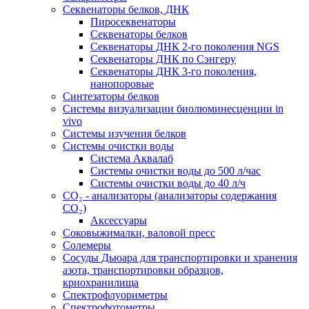
Секвенаторы белков, ДНК
Пиросеквенаторы
Секвенаторы белков
Секвенаторы ДНК 2-го поколения NGS
Секвенаторы ДНК по Сэнгеру
Секвенаторы ДНК 3-го поколения,
нанопоровые
Синтезаторы белков
Системы визуализации биолюминесценции in
vivo
Системы изучения белков
Системы очистки воды
Система Аквалаб
Системы очистки воды до 500 л/час
Системы очистки воды до 40 л/ч
СО₂ - анализаторы (анализаторы содержания
СО₂)
Аксессуары
Соковыжималки, валовой пресс
Солемеры
Сосуды Дьюара для транспортировки и хранения
азота, транспортировки образцов,
криохранилища
Спектрофлуориметры
Спектрофотометры