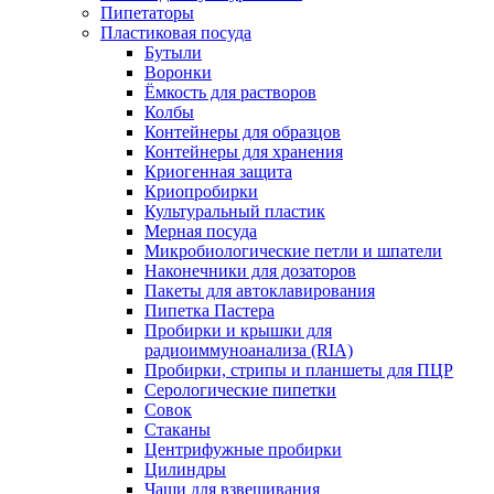
Пипетаторы
Пластиковая посуда
Бутыли
Воронки
Ёмкость для растворов
Колбы
Контейнеры для образцов
Контейнеры для хранения
Криогенная защита
Криопробирки
Культуральный пластик
Мерная посуда
Микробиологические петли и шпатели
Наконечники для дозаторов
Пакеты для автоклавирования
Пипетка Пастера
Пробирки и крышки для
радиоиммуноанализа (RIA)
Пробирки, стрипы и планшеты для ПЦР
Серологические пипетки
Совок
Стаканы
Центрифужные пробирки
Цилиндры
Чаши для взвешивания