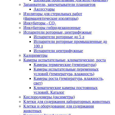
Запаиватели, запечатыватели планшетов
Аксессуары
Изоляторы для стерильных работ
(фармацевтические изоляторы)
Инкубаторы - CO₂
Инкубаторы гибридизационные
Испарители роторные, центрифужные
Испарители роторные до 5 л
Испарители роторные промышленные до
100 л
Испарители центрифужные
Калориметры
Камеры испытательные, климатические, роста
Камеры термические (температура)
Камеры испытательные переменных
условий (температура, влажность)
Камеры роста (температура, влажность,
свет)
Климатические камеры постоянных
условий. Каталог
Кислородомеры (оксиметры)
Клетки для содержания лабораторных животных
Клетки и оборудование для содержания
животных