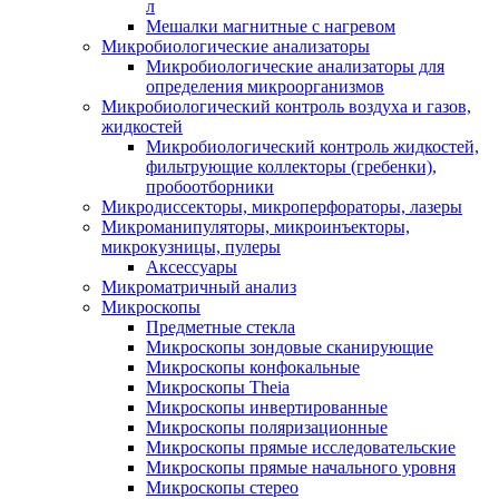
л
Мешалки магнитные с нагревом
Микробиологические анализаторы
Микробиологические анализаторы для
определения микроорганизмов
Микробиологический контроль воздуха и газов,
жидкостей
Микробиологический контроль жидкостей,
фильтрующие коллекторы (гребенки),
пробоотборники
Микродиссекторы, микроперфораторы, лазеры
Микроманипуляторы, микроинъекторы,
микрокузницы, пулеры
Аксессуары
Микроматричный анализ
Микроскопы
Предметные стекла
Микроскопы зондовые сканирующие
Микроскопы конфокальные
Микроскопы Theia
Микроскопы инвертированные
Микроскопы поляризационные
Микроскопы прямые исследовательские
Микроскопы прямые начального уровня
Микроскопы стерео