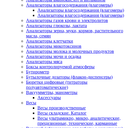
Анализаторы влагосодержания (влагомеры)
Анализаторы влагосодержания (влагомеры)
Анализаторы влагосодержания (влагомеры)
Анализаторы газов крови и электролитов
Анализаторы глюкозы, лактата
Анализаторы зерна, муки, кормов, растительного
масла, семян
Анализаторы клетчатки
Анализаторы микотоксинов
Анализаторы молока и молочных продуктов
Анализаторы мочи и осадка
Анализаторы мяса
Боксы контролируемой атмосферы
Бутирометр
Бутылочные дозаторы (флакон-диспенсеры)
Бюретки цифровые (титраторы
полуавтоматические)
Вакуумметры, манометры
Аксессуары
Весы
Весы производственные
Весы складские. Каталог
Весы ультрамикро, микро, аналитические,
прецизионные, технические, карманные