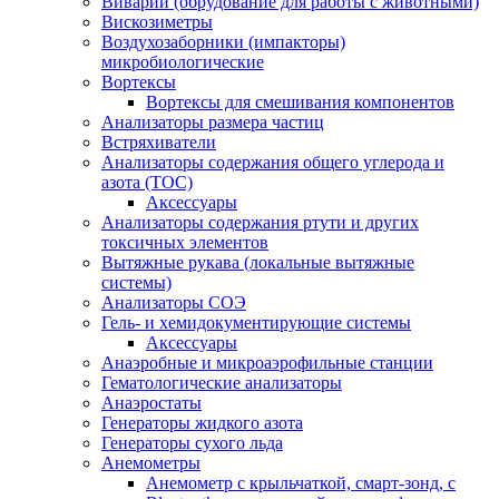
Виварий (обрудование для работы с животными)
Вискозиметры
Воздухозаборники (импакторы)
микробиологические
Вортексы
Вортексы для смешивания компонентов
Анализаторы размера частиц
Встряхиватели
Анализаторы содержания общего углерода и
азота (ТОС)
Аксессуары
Анализаторы содержания ртути и других
токсичных элементов
Вытяжные рукава (локальные вытяжные
системы)
Анализаторы СОЭ
Гель- и хемидокументирующие системы
Аксессуары
Анаэробные и микроаэрофильные станции
Гематологические анализаторы
Анаэростаты
Генераторы жидкого азота
Генераторы сухого льда
Анемометры
Анемометр с крыльчаткой, смарт-зонд, с