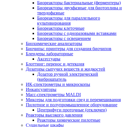
Биореакторы бактериальные (ферментеры)
Биореакторы двухфазные для биотоплива и
твердофазные
Биореакторы для параллельного
культивирования
Биореакторы клеточные
Биореакторы с одноразовыми вставками
Биореакторы с освещением
Биохимические анализаторы
Биочипы: принтеры для создания биочипов
Блендеры лабораторные
Аксессуары
Блоттинг: перенос и детекция
Дозаторы сыпучих веществ и жидкостей
Дозатор ручной электрический
(виброшпатель
ИК-спектрометры и микроскопы
Инкапсуляторы
Масс-спектрометры MALDI
Миксеры для подготовки сред и перемешивания
Пилотное и полупромышленное оборудование
Центрифуги проточные (отключен)
Реакторы высокого давления
Реакторы химические пилотные
Сушильные шкафы