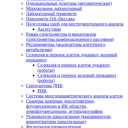
Одноканальные дозаторы (автоматические)
Морозильник лабораторный
Лабораторный термометр
Пикнометр Гей-Люссака
Подготовка проб для инструментального анализа
Аксессуары
Раман-спектрометры и микроскопы
(спектрометры комбинационного рассеяния)
Респирометры (анализаторы клеточного
метаболизма)
Селекция и перенос клеток эукариот, колоний
прокариот
Селекция и перенос клеток эукариот
(роботы)
Селекция и перенос колоний прокариот
(роботы)
Синтезаторы ДНК
РНК
Системы многопараметрического анализа клеток
Сканеры лазерные денситометрии,
флуоресценции в ИК областях,
хемифлуоресценции, ауторадиографии
Упариватели параллельные (выпариватели,
концентраторы параллельные)
Фильтрация промышленная