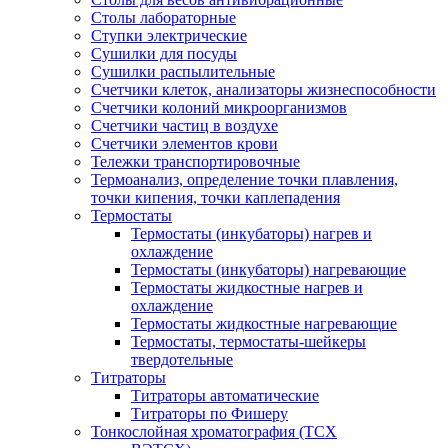
Столы лабораторные
Ступки электрические
Сушилки для посуды
Сушилки распылительные
Счетчики клеток, анализаторы жизнеспособности
Счетчики колоний микроорганизмов
Счетчики частиц в воздухе
Счетчики элементов крови
Тележки транспортировочные
Термоанализ, определение точки плавления,
точки кипения, точки каплепадения
Термостаты
Термостаты (инкубаторы) нагрев и
охлаждение
Термостаты (инкубаторы) нагревающие
Термостаты жидкостные нагрев и
охлаждение
Термостаты жидкостные нагревающие
Термостаты, термостаты-шейкеры
твердотельные
Титраторы
Титраторы автоматические
Титраторы по Фишеру
Тонкослойная хроматография (ТСХ