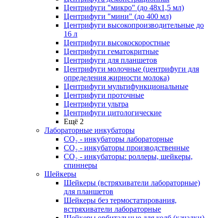
Центрифуги "микро" (до 48x1,5 мл)
Центрифуги "мини" (до 400 мл)
Центрифуги высокопроизводительные до
16 л
Центрифуги высокоскоростные
Центрифуги гематокритные
Центрифуги для планшетов
Центрифуги молочные (центрифуги для
определения жирности молока)
Центрифуги мультифункциональные
Центрифуги проточные
Центрифуги ультра
Центрифуги цитологические
Ещё 2
Лабораторные инкубаторы
СО₂ - инкубаторы лабораторные
СО₂ - инкубаторы производственные
СО₂ - инкубаторы: роллеры, шейкеры,
спиннеры
Шейкеры
Шейкеры (встряхиватели лабораторные)
для планшетов
Шейкеры без термостатирования,
встряхиватели лабораторные
Шейкеры орбитальные для колб (качалки)