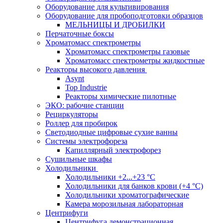
Оборудование для культивирования
Оборудование для пробоподготовки образцов
МЕЛЬНИЦЫ И ДРОБИЛКИ
Перчаточные боксы
Хроматомасс спектрометры
Хроматомасс спектрометры газовые
Хроматомасс спектрометры жидкостные
Реакторы высокого давления
Asynt
Top Industrie
Реакторы химические пилотные
ЭКО: рабочие станции
Рециркуляторы
Роллер для пробирок
Светодиодные цифровые сухие ванны
Системы электрофореза
Капиллярный электрофорез
Сушильные шкафы
Холодильники
Холодильники +2...+23 °С
Холодильники для банков крови (+4 °С)
Холодильники хроматографические
Камера морозильная лабораторная
Центрифуги
Центрифуга демонстрационная