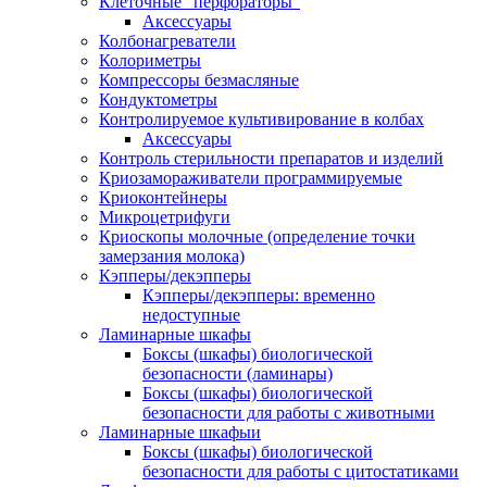
Клеточные "перфораторы"
Аксессуары
Колбонагреватели
Колориметры
Компрессоры безмасляные
Кондуктометры
Контролируемое культивирование в колбах
Аксессуары
Контроль стерильности препаратов и изделий
Криозамораживатели программируемые
Криоконтейнеры
Микроцетрифуги
Криоскопы молочные (определение точки
замерзания молока)
Кэпперы/декэпперы
Кэпперы/декэпперы: временно
недоступные
Ламинарные шкафы
Боксы (шкафы) биологической
безопасности (ламинары)
Боксы (шкафы) биологической
безопасности для работы с животными
Ламинарные шкафыи
Боксы (шкафы) биологической
безопасности для работы с цитостатиками