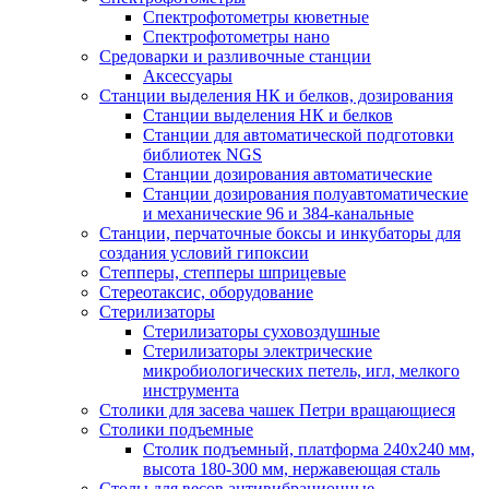
Спектрофотометры кюветные
Спектрофотометры нано
Средоварки и разливочные станции
Аксессуары
Станции выделения НК и белков, дозирования
Станции выделения НК и белков
Станции для автоматической подготовки
библиотек NGS
Станции дозирования автоматические
Станции дозирования полуавтоматические
и механические 96 и 384-канальные
Станции, перчаточные боксы и инкубаторы для
создания условий гипоксии
Степперы, степперы шприцевые
Стереотаксис, оборудование
Стерилизаторы
Стерилизаторы суховоздушные
Стерилизаторы электрические
микробиологических петель, игл, мелкого
инструмента
Столики для засева чашек Петри вращающиеся
Столики подъемные
Столик подъемный, платформа 240х240 мм,
высота 180-300 мм, нержавеющая сталь
Столы для весов антивибрационные