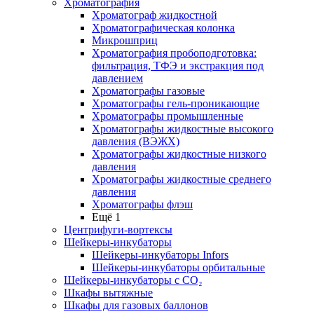
Хроматография
Хроматограф жидкостной
Хроматографическая колонка
Микрошприц
Хроматография пробоподготовка:
фильтрация, ТФЭ и экстракция под
давлением
Хроматографы газовые
Хроматографы гель-проникающие
Хроматографы промышленные
Хроматографы жидкостные высокого
давления (ВЭЖХ)
Хроматографы жидкостные низкого
давления
Хроматографы жидкостные среднего
давления
Хроматографы флэш
Ещё 1
Центрифуги-вортексы
Шейкеры-инкубаторы
Шейкеры-инкубаторы Infors
Шейкеры-инкубаторы орбитальные
Шейкеры-инкубаторы с CО₂
Шкафы вытяжные
Шкафы для газовых баллонов