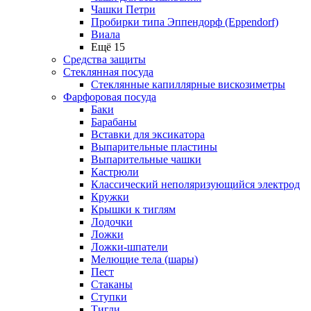
Чашки Петри
Пробирки типа Эппендорф (Eppendorf)
Виала
Ещё 15
Средства защиты
Стеклянная посуда
Стеклянные капиллярные вискозиметры
Фарфоровая посуда
Баки
Барабаны
Вставки для эксикатора
Выпарительные пластины
Выпарительные чашки
Кастрюли
Классический неполяризующийся электрод
Кружки
Крышки к тиглям
Лодочки
Ложки
Ложки-шпатели
Мелющие тела (шары)
Пест
Стаканы
Ступки
Тигли