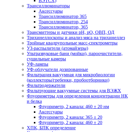
ВЭТСХ)
Трансиллюминаторы
Аксессуары
Трансиллюминатор 365
Трансиллюминатор, 254
Трансиллюминатор, 365
Трансмиттеры и датчики рН, рО, ОВП, ОД
Трихинеллоскопы и анализ мяса на трихинеллез
Тройные квадрупольные масс-спектрометры
УЗ-распылители (атомайзеры)
Ультразвуковые бани (мойки), пароочистители,
сушильные камеры
УФ-лампы
УФ-облучатели дозированные
Фильтрация вакуумная для микробиологии
(коллекторы/гребенки, пробоотборники)
Фильтродержатели
Фильтрующие вакуумные системы для ВЭЖХ
Флуориметры для определения концентрации НК
и белка
Флуориметр, 2 канала: 460 ± 20 нм
Аксессуары
Флуориметр, 2 канала: 365 ± 20
Флуориметр, 2 канала: 460 ± 20
ХПК, БПК определение