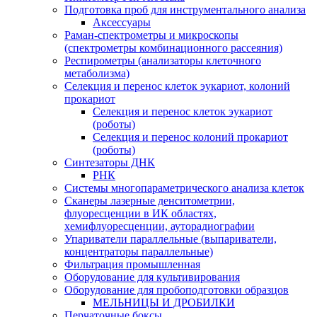
Подготовка проб для инструментального анализа
Аксессуары
Раман-спектрометры и микроскопы
(спектрометры комбинационного рассеяния)
Респирометры (анализаторы клеточного
метаболизма)
Селекция и перенос клеток эукариот, колоний
прокариот
Селекция и перенос клеток эукариот
(роботы)
Селекция и перенос колоний прокариот
(роботы)
Синтезаторы ДНК
РНК
Системы многопараметрического анализа клеток
Сканеры лазерные денситометрии,
флуоресценции в ИК областях,
хемифлуоресценции, ауторадиографии
Упариватели параллельные (выпариватели,
концентраторы параллельные)
Фильтрация промышленная
Оборудование для культивирования
Оборудование для пробоподготовки образцов
МЕЛЬНИЦЫ И ДРОБИЛКИ
Перчаточные боксы