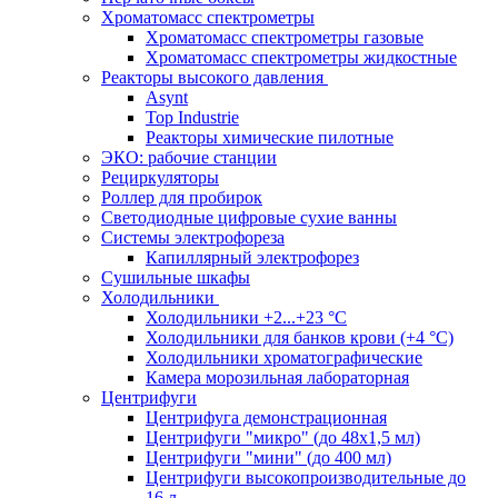
Хроматомасс спектрометры
Хроматомасс спектрометры газовые
Хроматомасс спектрометры жидкостные
Реакторы высокого давления
Asynt
Top Industrie
Реакторы химические пилотные
ЭКО: рабочие станции
Рециркуляторы
Роллер для пробирок
Светодиодные цифровые сухие ванны
Системы электрофореза
Капиллярный электрофорез
Сушильные шкафы
Холодильники
Холодильники +2...+23 °С
Холодильники для банков крови (+4 °С)
Холодильники хроматографические
Камера морозильная лабораторная
Центрифуги
Центрифуга демонстрационная
Центрифуги "микро" (до 48x1,5 мл)
Центрифуги "мини" (до 400 мл)
Центрифуги высокопроизводительные до
16 л