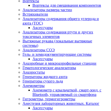
Вортексы
Вортексы для смешивания компонентов
Анализаторы размера частиц
Встряхиватели
Анализаторы содержания общего углерода и
азота (ТОС)
Аксессуары
Анализаторы содержания ртути и других
токсичных элементов
Вытяжные рукава (локальные вытяжные
системы)
Анализаторы СОЭ
Гель- и хемидокументирующие системы
Аксессуары
Анаэробные и микроаэрофильные станции
Гематологические анализаторы
Анаэростаты
Генераторы жидкого азота
Генераторы сухого льда
Анемометры
Анемометр с крыльчаткой, смарт-зонд, с
Bluetooth, управляемый со смартфона
Гигрометры, термогигрометры
Анестезия лабораторных животных. Каталог
Аксессуары