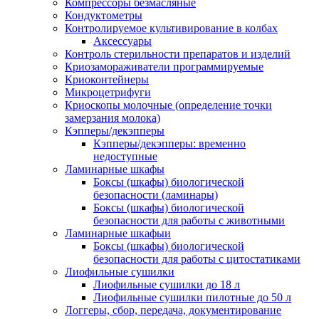
Компрессоры безмасляные
Кондуктометры
Контролируемое культивирование в колбах
Аксессуары
Контроль стерильности препаратов и изделий
Криозамораживатели программируемые
Криоконтейнеры
Микроцетрифуги
Криоскопы молочные (определение точки
замерзания молока)
Кэпперы/декэпперы
Кэпперы/декэпперы: временно
недоступные
Ламинарные шкафы
Боксы (шкафы) биологической
безопасности (ламинары)
Боксы (шкафы) биологической
безопасности для работы с животными
Ламинарные шкафыи
Боксы (шкафы) биологической
безопасности для работы с цитостатиками
Лиофильные сушилки
Лиофильные сушилки до 18 л
Лиофильные сушилки пилотные до 50 л
Логгеры, сбор, передача, документирование