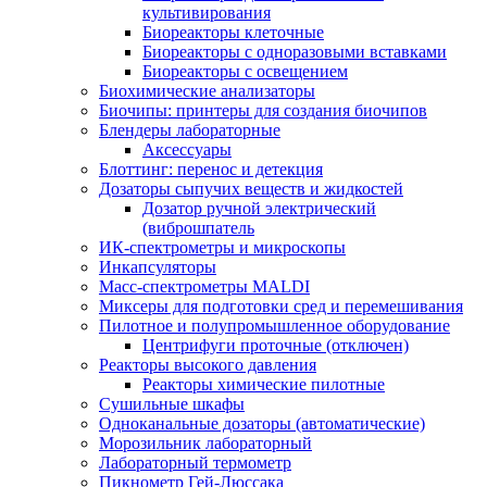
культивирования
Биореакторы клеточные
Биореакторы с одноразовыми вставками
Биореакторы с освещением
Биохимические анализаторы
Биочипы: принтеры для создания биочипов
Блендеры лабораторные
Аксессуары
Блоттинг: перенос и детекция
Дозаторы сыпучих веществ и жидкостей
Дозатор ручной электрический
(виброшпатель
ИК-спектрометры и микроскопы
Инкапсуляторы
Масс-спектрометры MALDI
Миксеры для подготовки сред и перемешивания
Пилотное и полупромышленное оборудование
Центрифуги проточные (отключен)
Реакторы высокого давления
Реакторы химические пилотные
Сушильные шкафы
Одноканальные дозаторы (автоматические)
Морозильник лабораторный
Лабораторный термометр
Пикнометр Гей-Люссака