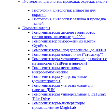
Гистология, цитология: проводка, окраска, анализ
Гистология, цитология: аппараты для
окраски
Гистология, цитология: заливка и проводка
тканей
Гомогенизаторы
Гомогенизаторы-диспергаторы ротор-
статор промышленные до 200 л
Гомогенизатор замороженных клеток
CryoPress
Гомогенизаторы "под давлением" до 1000 л
Гомогенизаторы лопаточные ("стомакер")
Гомогенизаторы механические для работы с
матриксами (FastPrep и аналоги)
Гомогенизаторы пестиковые
микробиологические
Гомогенизаторы ультразвуковые
(дезинтеграторы)
Гомогенизаторы ультразвуковые для
нарезки ДНК
Гомогенизаторы универсальные UltraTurrax
Tube Drive
Гомогенизаторы-диспергаторы
промышленные MagicLab