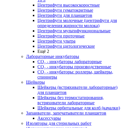
Центрифуги высокоскоростные
Центрифуги гематокритные
Центрифуги для планшетов
Центрифуги молочные (центрифуги для
определения жирности молока)
Центрифуги мультифункциональные
Центрифуги проточные
Центрифуги ультра
Центрифуги цитологические
Ещё 2
Лабораторные инкубаторы
СО₂ - инкубаторы лабораторные
СО₂ - инкубаторы производственные
СО₂ - инкубаторы: роллеры, шейкеры,
спиннеры
Шейкеры
Шейкеры (встряхиватели лабораторные)
для планшетов
Шейкеры без термостатирования,
встряхиватели лабораторные
Шейкеры орбитальные для колб (качалки)
Запаиватели, запечатыватели планшетов
Аксессуары
Изоляторы для стерильных работ