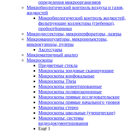
определения микроорганизмов
Микробиологический контроль воздуха и газов,
жидкостей
Микробиологический контроль жидкостей,
фильтрующие коллекторы (гребенки),
пробоотборники
Микродиссекторы, микроперфораторы, лазеры
Микроманипуляторы, микроинъекторы,
микрокузницы, пулеры
Аксессуары
Микроматричный анализ
Микроскопы
Предметные стекла
Микроскопы зондовые сканирующие
Микроскопы конфокальные
Микроскопы Theia
Микроскопы инвертированные
Микроскопы поляризационные
Микроскопы прямые исследовательские
Микроскопы прямые начального уровня
Микроскопы стерео
Микроскопы школьные (ученические)
Микроскопы: системы
видеодокументирования
Ещё 1