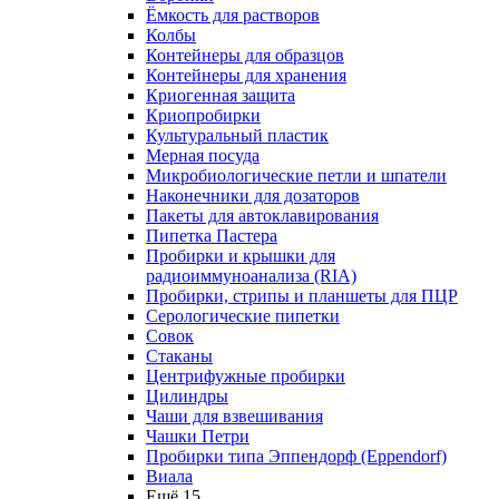
Ёмкость для растворов
Колбы
Контейнеры для образцов
Контейнеры для хранения
Криогенная защита
Криопробирки
Культуральный пластик
Мерная посуда
Микробиологические петли и шпатели
Наконечники для дозаторов
Пакеты для автоклавирования
Пипетка Пастера
Пробирки и крышки для
радиоиммуноанализа (RIA)
Пробирки, стрипы и планшеты для ПЦР
Серологические пипетки
Совок
Стаканы
Центрифужные пробирки
Цилиндры
Чаши для взвешивания
Чашки Петри
Пробирки типа Эппендорф (Eppendorf)
Виала
Ещё 15