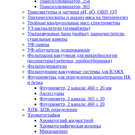
Трансиллюминатор, 254
Трансиллюминатор, 365
Трансмиттеры и датчики рН, рО, ОВП, ОД
Трихинеллоскопы и анализ мяса на трихинеллез
Тройные квадрупольные масс-спектрометры
УЗ-распылители (атомайзеры)
Ультразвуковые бани (мойки), пароочистители,
сушильные камеры
УФ-лампы
УФ-облучатели дозированные
Фильтрация вакуумная для микробиологии
(коллекторы/гребенки, пробоотборники)
Фильтродержатели
Фильтрующие вакуумные системы для ВЭЖХ
Флуориметры для определения концентрации НК
и белка
Флуориметр, 2 канала: 460 ± 20 нм
Аксессуары
Флуориметр, 2 канала: 365 ± 20
Флуориметр, 2 канала: 460 ± 20
ХПК, БПК определение
Хроматография
Хроматограф жидкостной
Хроматографическая колонка
Микрошприц