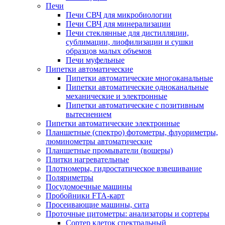
Печи
Печи СВЧ для микробиологии
Печи СВЧ для минерализации
Печи стеклянные для дистилляции,
сублимации, лиофилизации и сушки
образцов малых объемов
Печи муфельные
Пипетки автоматические
Пипетки автоматические многоканальные
Пипетки автоматические одноканальные
механические и электронные
Пипетки автоматические с позитивным
вытеснением
Пипетки автоматические электронные
Планшетные (спектро) фотометры, флуориметры,
люминометры автоматические
Планшетные промыватели (вошеры)
Плитки нагревательные
Плотномеры, гидростатическое взвешивание
Поляриметры
Посудомоечные машины
Пробойники FTA-карт
Просеивающие машины, сита
Проточные цитометры: анализаторы и сортеры
Сортер клеток спектральный