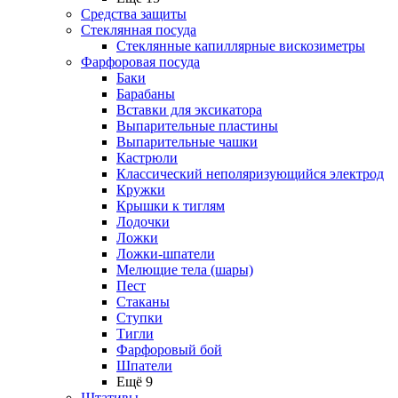
Средства защиты
Стеклянная посуда
Стеклянные капиллярные вискозиметры
Фарфоровая посуда
Баки
Барабаны
Вставки для эксикатора
Выпарительные пластины
Выпарительные чашки
Кастрюли
Классический неполяризующийся электрод
Кружки
Крышки к тиглям
Лодочки
Ложки
Ложки-шпатели
Мелющие тела (шары)
Пест
Стаканы
Ступки
Тигли
Фарфоровый бой
Шпатели
Ещё 9
Штативы