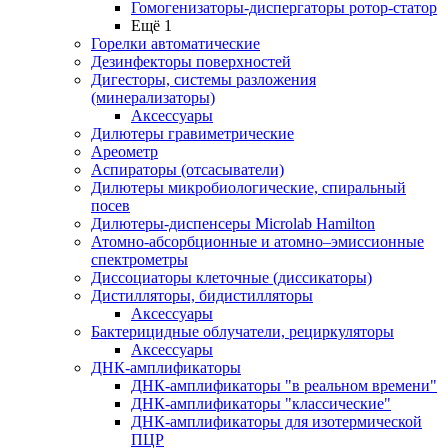
Гомогенизаторы-диспергаторы ротор-статор
Ещё 1
Горелки автоматические
Дезинфекторы поверхностей
Дигесторы, системы разложения
(минерализаторы)
Аксессуары
Дилютеры гравиметрические
Ареометр
Аспираторы (отсасыватели)
Дилютеры микробиологические, спиральный
посев
Дилютеры-диспенсеры Microlab Hamilton
Атомно-абсорбционные и атомно–эмиссионные
спектрометры
Диссоциаторы клеточные (диссикаторы)
Дистилляторы, бидистилляторы
Аксессуары
Бактерицидные облучатели, рециркуляторы
Аксессуары
ДНК-амплификаторы
ДНК-амплификаторы "в реальном времени"
ДНК-амплификаторы "классические"
ДНК-амплификаторы для изотермической
ПЦР