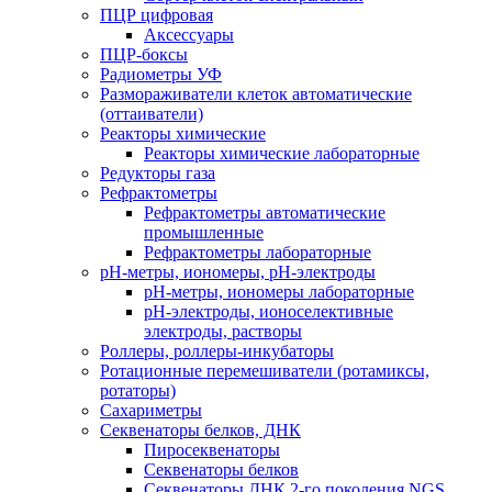
ПЦР цифровая
Аксессуары
ПЦР-боксы
Радиометры УФ
Размораживатели клеток автоматические
(оттаиватели)
Реакторы химические
Реакторы химические лабораторные
Редукторы газа
Рефрактометры
Рефрактометры автоматические
промышленные
Рефрактометры лабораторные
рН-метры, иономеры, рН-электроды
рН-метры, иономеры лабораторные
рН-электроды, ионоселективные
электроды, растворы
Роллеры, роллеры-инкубаторы
Ротационные перемешиватели (ротамиксы,
ротаторы)
Сахариметры
Секвенаторы белков, ДНК
Пиросеквенаторы
Секвенаторы белков
Секвенаторы ДНК 2-го поколения NGS