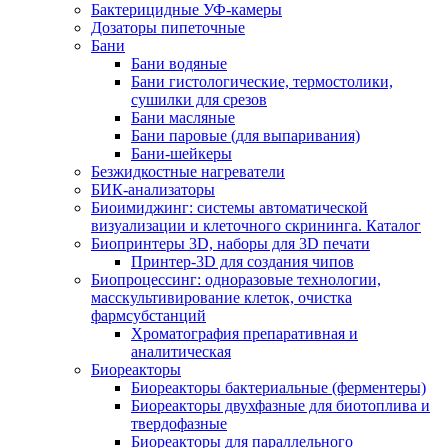
Бактерицидные УФ-камеры
Дозаторы пипеточные
Бани
Бани водяные
Бани гистологические, термостолики,
сушилки для срезов
Бани масляные
Бани паровые (для выпаривания)
Бани-шейкеры
Безжидкостные нагреватели
БИК-анализаторы
Биоимиджинг: системы автоматической
визуализации и клеточного скрининга. Каталог
Биопринтеры 3D, наборы для 3D печати
Принтер-3D для создания чипов
Биопроцессинг: одноразовые технологии,
масскультивирование клеток, очистка
фармсубстанций
Хроматография препаративная и
аналитическая
Биореакторы
Биореакторы бактериальные (ферментеры)
Биореакторы двухфазные для биотоплива и
твердофазные
Биореакторы для параллельного