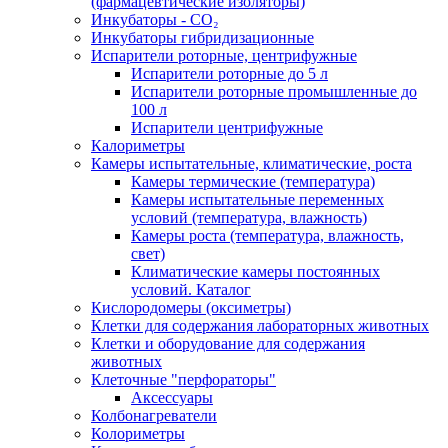
(фармацевтические изоляторы)
Инкубаторы - CO₂
Инкубаторы гибридизационные
Испарители роторные, центрифужные
Испарители роторные до 5 л
Испарители роторные промышленные до
100 л
Испарители центрифужные
Калориметры
Камеры испытательные, климатические, роста
Камеры термические (температура)
Камеры испытательные переменных
условий (температура, влажность)
Камеры роста (температура, влажность,
свет)
Климатические камеры постоянных
условий. Каталог
Кислородомеры (оксиметры)
Клетки для содержания лабораторных животных
Клетки и оборудование для содержания
животных
Клеточные "перфораторы"
Аксессуары
Колбонагреватели
Колориметры