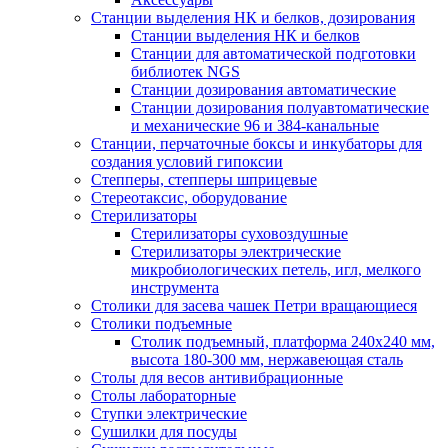
Станции выделения НК и белков, дозирования
Станции выделения НК и белков
Станции для автоматической подготовки
библиотек NGS
Станции дозирования автоматические
Станции дозирования полуавтоматические
и механические 96 и 384-канальные
Станции, перчаточные боксы и инкубаторы для
создания условий гипоксии
Степперы, степперы шприцевые
Стереотаксис, оборудование
Стерилизаторы
Стерилизаторы суховоздушные
Стерилизаторы электрические
микробиологических петель, игл, мелкого
инструмента
Столики для засева чашек Петри вращающиеся
Столики подъемные
Столик подъемный, платформа 240х240 мм,
высота 180-300 мм, нержавеющая сталь
Столы для весов антивибрационные
Столы лабораторные
Ступки электрические
Сушилки для посуды