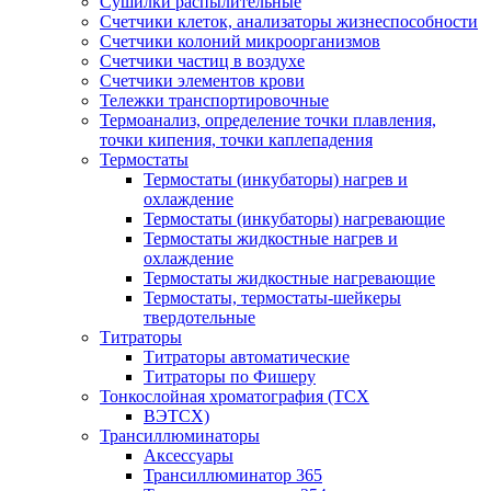
Сушилки распылительные
Счетчики клеток, анализаторы жизнеспособности
Счетчики колоний микроорганизмов
Счетчики частиц в воздухе
Счетчики элементов крови
Тележки транспортировочные
Термоанализ, определение точки плавления,
точки кипения, точки каплепадения
Термостаты
Термостаты (инкубаторы) нагрев и
охлаждение
Термостаты (инкубаторы) нагревающие
Термостаты жидкостные нагрев и
охлаждение
Термостаты жидкостные нагревающие
Термостаты, термостаты-шейкеры
твердотельные
Титраторы
Титраторы автоматические
Титраторы по Фишеру
Тонкослойная хроматография (ТСХ
ВЭТСХ)
Трансиллюминаторы
Аксессуары
Трансиллюминатор 365