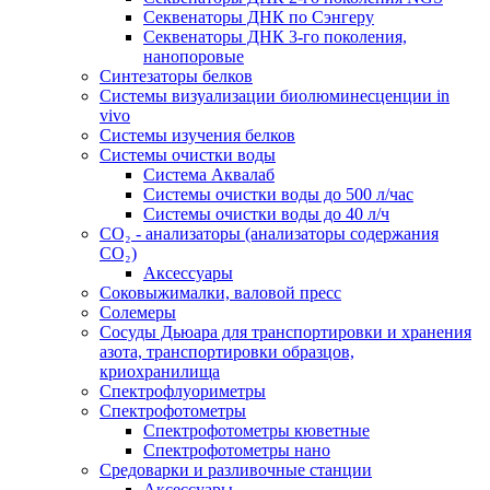
Секвенаторы ДНК по Сэнгеру
Секвенаторы ДНК 3-го поколения,
нанопоровые
Синтезаторы белков
Системы визуализации биолюминесценции in
vivo
Системы изучения белков
Системы очистки воды
Система Аквалаб
Системы очистки воды до 500 л/час
Системы очистки воды до 40 л/ч
СО₂ - анализаторы (анализаторы содержания
СО₂)
Аксессуары
Соковыжималки, валовой пресс
Солемеры
Сосуды Дьюара для транспортировки и хранения
азота, транспортировки образцов,
криохранилища
Спектрофлуориметры
Спектрофотометры
Спектрофотометры кюветные
Спектрофотометры нано
Средоварки и разливочные станции
Аксессуары