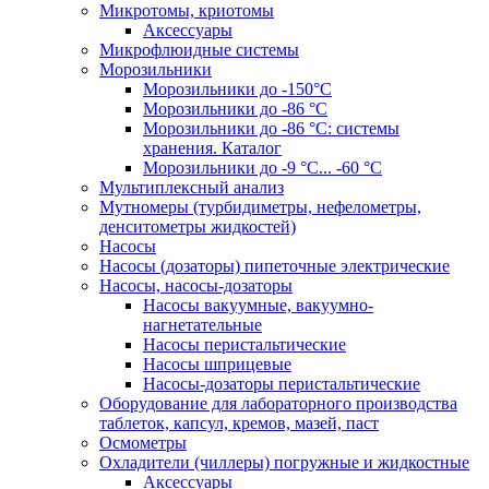
Микротомы, криотомы
Аксессуары
Микрофлюидные системы
Морозильники
Морозильники до -150°С
Морозильники до -86 °C
Морозильники до -86 °C: системы
хранения. Каталог
Морозильники до -9 °C... -60 °C
Мультиплексный анализ
Мутномеры (турбидиметры, нефелометры,
денситометры жидкостей)
Насосы
Насосы (дозаторы) пипеточные электрические
Насосы, насосы-дозаторы
Насосы вакуумные, вакуумно-
нагнетательные
Насосы перистальтические
Насосы шприцевые
Насосы-дозаторы перистальтические
Оборудование для лабораторного производства
таблеток, капсул, кремов, мазей, паст
Осмометры
Охладители (чиллеры) погружные и жидкостные
Аксессуары