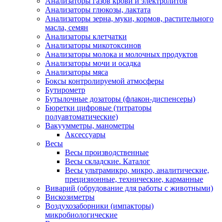
Анализаторы газов крови и электролитов
Анализаторы глюкозы, лактата
Анализаторы зерна, муки, кормов, растительного
масла, семян
Анализаторы клетчатки
Анализаторы микотоксинов
Анализаторы молока и молочных продуктов
Анализаторы мочи и осадка
Анализаторы мяса
Боксы контролируемой атмосферы
Бутирометр
Бутылочные дозаторы (флакон-диспенсеры)
Бюретки цифровые (титраторы
полуавтоматические)
Вакуумметры, манометры
Аксессуары
Весы
Весы производственные
Весы складские. Каталог
Весы ультрамикро, микро, аналитические,
прецизионные, технические, карманные
Виварий (обрудование для работы с животными)
Вискозиметры
Воздухозаборники (импакторы)
микробиологические