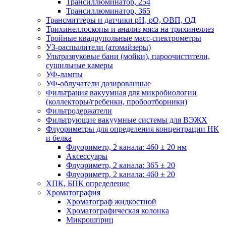
Трансиллюминатор, 254
Трансиллюминатор, 365
Трансмиттеры и датчики рН, рО, ОВП, ОД
Трихинеллоскопы и анализ мяса на трихинеллез
Тройные квадрупольные масс-спектрометры
УЗ-распылители (атомайзеры)
Ультразвуковые бани (мойки), пароочистители,
сушильные камеры
УФ-лампы
УФ-облучатели дозированные
Фильтрация вакуумная для микробиологии
(коллекторы/гребенки, пробоотборники)
Фильтродержатели
Фильтрующие вакуумные системы для ВЭЖХ
Флуориметры для определения концентрации НК
и белка
Флуориметр, 2 канала: 460 ± 20 нм
Аксессуары
Флуориметр, 2 канала: 365 ± 20
Флуориметр, 2 канала: 460 ± 20
ХПК, БПК определение
Хроматография
Хроматограф жидкостной
Хроматографическая колонка
Микрошприц