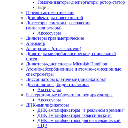
Гомогенизаторы-диспергаторы ротор-статор
Ещё 1
Горелки автоматические
Дезинфекторы поверхностей
Дигесторы, системы разложения
(минерализаторы)
Аксессуары
Дилютеры гравиметрические
Ареометр
Аспираторы (отсасыватели)
Дилютеры микробиологические, спиральный
посев
Дилютеры-диспенсеры Microlab Hamilton
Атомно-абсорбционные и атомно–эмиссионные
спектрометры
Диссоциаторы клеточные (диссикаторы)
Дистилляторы, бидистилляторы
Аксессуары
Бактерицидные облучатели, рециркуляторы
Аксессуары
ДНК-амплификаторы
ДНК-амплификаторы "в реальном времени"
ДНК-амплификаторы "классические"
ДНК-амплификаторы для изотермической
ПЦР