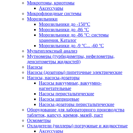
Микротомы, криотомы
Аксессуары
Микрофлюидные системы
Морозильники
Морозильники до -150°С
Морозильники до -86 °C
Морозильники до -86 °C: системы
хранения. Каталог
Морозильники до -9 °C... -60 °C
Мультиплексный анализ
Мутномеры (турбидиметры, нефелометры,
денситометры жидкостей)
Насосы
Насосы (дозаторы) пипеточные электрические
Насосы, насосы-дозаторы
Насосы вакуумные, вакуумно-
нагнетательные
Насосы перистальтические
Насосы шприцевые
Насосы-дозаторы перистальтические
Оборудование для лабораторного производства
таблеток, капсул, кремов, мазей, паст
Осмометры
Охладители (чиллеры) погружные и жидкостные
Аксессуары