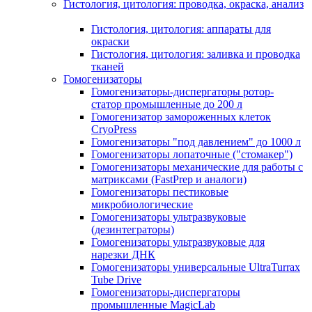
Гистология, цитология: проводка, окраска, анализ
Гистология, цитология: аппараты для
окраски
Гистология, цитология: заливка и проводка
тканей
Гомогенизаторы
Гомогенизаторы-диспергаторы ротор-
статор промышленные до 200 л
Гомогенизатор замороженных клеток
CryoPress
Гомогенизаторы "под давлением" до 1000 л
Гомогенизаторы лопаточные ("стомакер")
Гомогенизаторы механические для работы с
матриксами (FastPrep и аналоги)
Гомогенизаторы пестиковые
микробиологические
Гомогенизаторы ультразвуковые
(дезинтеграторы)
Гомогенизаторы ультразвуковые для
нарезки ДНК
Гомогенизаторы универсальные UltraTurrax
Tube Drive
Гомогенизаторы-диспергаторы
промышленные MagicLab