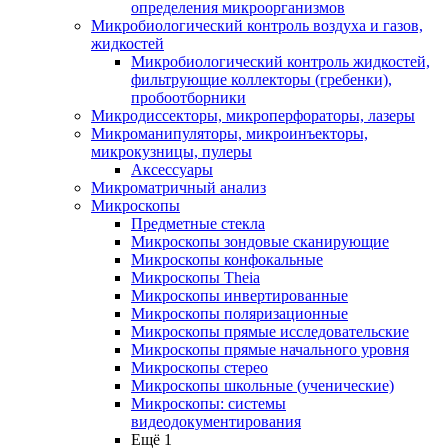
определения микроорганизмов
Микробиологический контроль воздуха и газов,
жидкостей
Микробиологический контроль жидкостей,
фильтрующие коллекторы (гребенки),
пробоотборники
Микродиссекторы, микроперфораторы, лазеры
Микроманипуляторы, микроинъекторы,
микрокузницы, пулеры
Аксессуары
Микроматричный анализ
Микроскопы
Предметные стекла
Микроскопы зондовые сканирующие
Микроскопы конфокальные
Микроскопы Theia
Микроскопы инвертированные
Микроскопы поляризационные
Микроскопы прямые исследовательские
Микроскопы прямые начального уровня
Микроскопы стерео
Микроскопы школьные (ученические)
Микроскопы: системы
видеодокументирования
Ещё 1