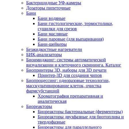
Бактерицидные УФ-камеры
Дозаторы пипеточные
Бани
Бани водяные
Бани гистологические, термостолики,
сушилки для срезов
Бани масляные
Бани паровые (для выпаривания)
Бани-шейкеры
Безжидкостные нагреватели
БИК-анализаторы
Биоимиджинг: системы автоматической
визуализации и клеточного скрининга. Каталог
Биопринтеры 3D, наборы для 3D печати
Принтер-3D для создания чипов
Биопроцессинг: одноразовые технологии,
масскультивирование клеток, очистка
фармсубстанций
Хроматография препаративная и
аналитическая
Биореакторы
Биореакторы бактериальные (ферментеры)
Биореакторы двухфазные для биотоплива и
твердофазные
Биореакторы для параллельного