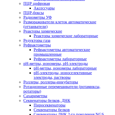
ПЦР цифровая
Аксессуары
ПЦР-боксы
Радиометры УФ
Размораживатели клеток автоматические
(оттаиватели)
Реакторы химические
Реакторы химические лабораторные
Редукторы газа
Рефрактометры
Рефрактометры автоматические
промышленные
Рефрактометры лабораторные
рН-метры, иономеры, рН-электроды
рН-метры, иономеры лабораторные
рН-электроды, ионоселективные
электроды, растворы
Роллеры, роллеры-инкубаторы
Ротационные перемешиватели (ротамиксы,
ротаторы)
Сахариметры
Секвенаторы белков, ДНК
Пиросеквенаторы
Секвенаторы белков
Секвенаторы ДНК 2-го поколения NGS