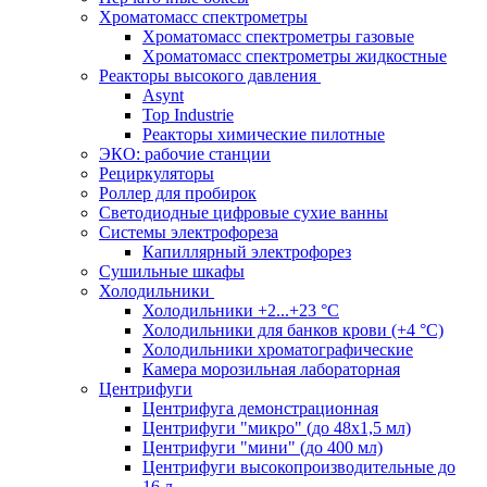
Хроматомасс спектрометры
Хроматомасс спектрометры газовые
Хроматомасс спектрометры жидкостные
Реакторы высокого давления
Asynt
Top Industrie
Реакторы химические пилотные
ЭКО: рабочие станции
Рециркуляторы
Роллер для пробирок
Светодиодные цифровые сухие ванны
Системы электрофореза
Капиллярный электрофорез
Сушильные шкафы
Холодильники
Холодильники +2...+23 °С
Холодильники для банков крови (+4 °С)
Холодильники хроматографические
Камера морозильная лабораторная
Центрифуги
Центрифуга демонстрационная
Центрифуги "микро" (до 48x1,5 мл)
Центрифуги "мини" (до 400 мл)
Центрифуги высокопроизводительные до
16 л