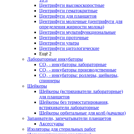
Центрифуги высокоскоростные
Центрифуги гематокритные
Центрифуги для планшетов
Центрифуги молочные (центрифуги для
определения жирности молока)
Центрифуги мультифункциональные
Центрифуги проточные
Центрифуги ультра
Центрифуги цитологические
Ещё 2
Лабораторные инкубаторы
СО₂ - инкубаторы лабораторные
СО₂ - инкубаторы производственные
СО₂ - инкубаторы: роллеры, шейкеры,
спиннеры
Шейкеры
Шейкеры (встряхиватели лабораторные)
для планшетов
Шейкеры без термостатирования,
встряхиватели лабораторные
Шейкеры орбитальные для колб (качалки)
Запаиватели, запечатыватели планшетов
Аксессуары
Изоляторы для стерильных работ