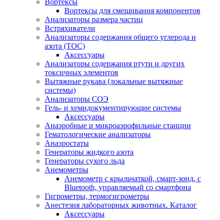
Вортексы
Вортексы для смешивания компонентов
Анализаторы размера частиц
Встряхиватели
Анализаторы содержания общего углерода и
азота (ТОС)
Аксессуары
Анализаторы содержания ртути и других
токсичных элементов
Вытяжные рукава (локальные вытяжные
системы)
Анализаторы СОЭ
Гель- и хемидокументирующие системы
Аксессуары
Анаэробные и микроаэрофильные станции
Гематологические анализаторы
Анаэростаты
Генераторы жидкого азота
Генераторы сухого льда
Анемометры
Анемометр с крыльчаткой, смарт-зонд, с
Bluetooth, управляемый со смартфона
Гигрометры, термогигрометры
Анестезия лабораторных животных. Каталог
Аксессуары