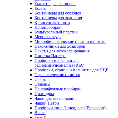
Ёмкость для растворов
Колбы
Контейнеры для образцов
Контейнеры для хранения
Криогенная защита
Криопробирки
Культуральный пластик
Мерная посуда
Микробиологические петли и шпатели
Наконечники для дозаторов
Пакеты для автоклавирования
Пипетка Пастера
Пробирки и крышки для
радиоиммуноанализа (RIA)
Пробирки, стрипы и планшеты для ПЦР
Серологические пипетки
Совок
Стаканы
Центрифужные пробирки
Цилиндры
Чаши для взвешивания
Чашки Петри
Пробирки типа Эппендорф (Eppendorf)
Виала
Ещё 15