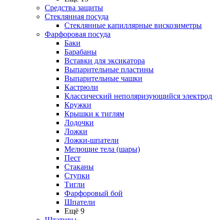
Средства защиты
Стеклянная посуда
Стеклянные капиллярные вискозиметры
Фарфоровая посуда
Баки
Барабаны
Вставки для эксикатора
Выпарительные пластины
Выпарительные чашки
Кастрюли
Классический неполяризующийся электрод
Кружки
Крышки к тиглям
Лодочки
Ложки
Ложки-шпатели
Мелющие тела (шары)
Пест
Стаканы
Ступки
Тигли
Фарфоровый бой
Шпатели
Ещё 9
Штативы