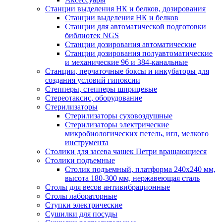
Станции выделения НК и белков, дозирования
Станции выделения НК и белков
Станции для автоматической подготовки
библиотек NGS
Станции дозирования автоматические
Станции дозирования полуавтоматические
и механические 96 и 384-канальные
Станции, перчаточные боксы и инкубаторы для
создания условий гипоксии
Степперы, степперы шприцевые
Стереотаксис, оборудование
Стерилизаторы
Стерилизаторы суховоздушные
Стерилизаторы электрические
микробиологических петель, игл, мелкого
инструмента
Столики для засева чашек Петри вращающиеся
Столики подъемные
Столик подъемный, платформа 240х240 мм,
высота 180-300 мм, нержавеющая сталь
Столы для весов антивибрационные
Столы лабораторные
Ступки электрические
Сушилки для посуды