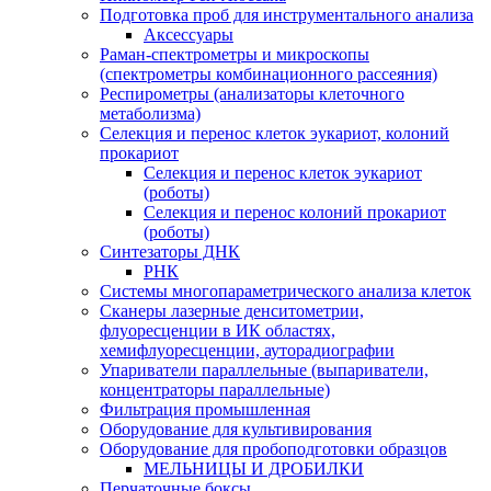
Подготовка проб для инструментального анализа
Аксессуары
Раман-спектрометры и микроскопы
(спектрометры комбинационного рассеяния)
Респирометры (анализаторы клеточного
метаболизма)
Селекция и перенос клеток эукариот, колоний
прокариот
Селекция и перенос клеток эукариот
(роботы)
Селекция и перенос колоний прокариот
(роботы)
Синтезаторы ДНК
РНК
Системы многопараметрического анализа клеток
Сканеры лазерные денситометрии,
флуоресценции в ИК областях,
хемифлуоресценции, ауторадиографии
Упариватели параллельные (выпариватели,
концентраторы параллельные)
Фильтрация промышленная
Оборудование для культивирования
Оборудование для пробоподготовки образцов
МЕЛЬНИЦЫ И ДРОБИЛКИ
Перчаточные боксы