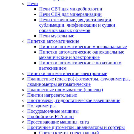
Печи
Печи СВЧ для микробиологии
Печи СВЧ для минерализации
Печи стеклянные для дистилляции,
сублимации, лиофилизации и сушки
образцов малых объемов
Печи муфельные
Пипетки автоматические
Пипетки автоматические многоканальные
Пипетки автоматические одноканальные
механические и электронные
Пипетки автоматические с позитивным
вытеснением
Пипетки автоматические электронные
Планшетные (спектро) фотометры, флуориметры,
люминометры автоматические
Планшетные промыватели (вошеры)
Плитки нагревательные
Плотномеры, гидростатическое взвешивание
Поляриметры
Посудомоечные машины
Пробойники FTA-карт
Просеивающие машины, сита
Проточные цитометры: анализаторы и сортеры
Сортер клеток спектральный