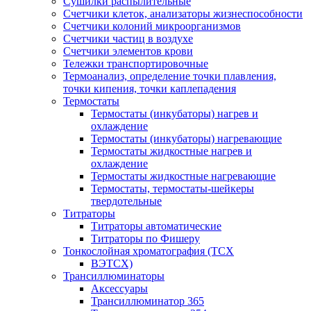
Сушилки распылительные
Счетчики клеток, анализаторы жизнеспособности
Счетчики колоний микроорганизмов
Счетчики частиц в воздухе
Счетчики элементов крови
Тележки транспортировочные
Термоанализ, определение точки плавления,
точки кипения, точки каплепадения
Термостаты
Термостаты (инкубаторы) нагрев и
охлаждение
Термостаты (инкубаторы) нагревающие
Термостаты жидкостные нагрев и
охлаждение
Термостаты жидкостные нагревающие
Термостаты, термостаты-шейкеры
твердотельные
Титраторы
Титраторы автоматические
Титраторы по Фишеру
Тонкослойная хроматография (ТСХ
ВЭТСХ)
Трансиллюминаторы
Аксессуары
Трансиллюминатор 365