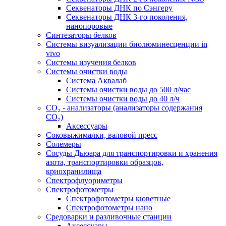
Секвенаторы ДНК по Сэнгеру
Секвенаторы ДНК 3-го поколения,
нанопоровые
Синтезаторы белков
Системы визуализации биолюминесценции in
vivo
Системы изучения белков
Системы очистки воды
Система Аквалаб
Системы очистки воды до 500 л/час
Системы очистки воды до 40 л/ч
СО₂ - анализаторы (анализаторы содержания
СО₂)
Аксессуары
Соковыжималки, валовой пресс
Солемеры
Сосуды Дьюара для транспортировки и хранения
азота, транспортировки образцов,
криохранилища
Спектрофлуориметры
Спектрофотометры
Спектрофотометры кюветные
Спектрофотометры нано
Средоварки и разливочные станции
Аксессуары