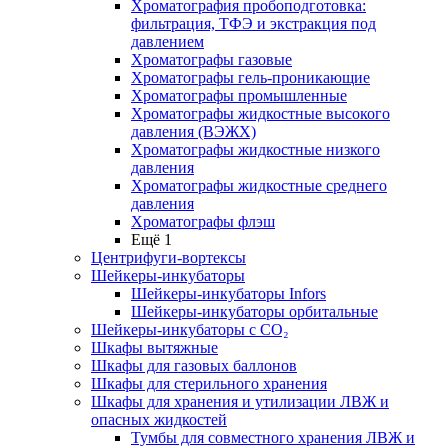
Хроматография пробоподготовка:
фильтрация, ТФЭ и экстракция под
давлением
Хроматографы газовые
Хроматографы гель-проникающие
Хроматографы промышленные
Хроматографы жидкостные высокого
давления (ВЭЖХ)
Хроматографы жидкостные низкого
давления
Хроматографы жидкостные среднего
давления
Хроматографы флэш
Ещё 1
Центрифуги-вортексы
Шейкеры-инкубаторы
Шейкеры-инкубаторы Infors
Шейкеры-инкубаторы орбитальные
Шейкеры-инкубаторы с CО₂
Шкафы вытяжные
Шкафы для газовых баллонов
Шкафы для стерильного хранения
Шкафы для хранения и утилизации ЛВЖ и
опасных жидкостей
Тумбы для совместного хранения ЛВЖ и