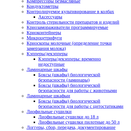
Компрессоры безмасляные
Кондуктометры
Контролируемое культивирование в колбах
Аксессуары
Контроль стерильности препаратов и изделий
Криозамораживатели программируемые
Криоконтейнеры
Микроцетрифуги
Криоскопы молочные (определение точки
замерзания молока)
Кэпперы/декэпперы
Кэпперы/декэпперы: временно
недоступные
Ламинарные шкафы
Боксы (шкафы) биологической
безопасности (ламинары)
Боксы (шкафы) биологической
безопасности для работы с животными
Ламинарные шкафыи
Боксы (шкафы) биологической
безопасности для работы с цитостатиками
Лиофильные сушилки
Лиофильные сушилки до 18 л
Лиофильные сушилки пилотные до 50 л
Логгеры, сбор, передача, документирование