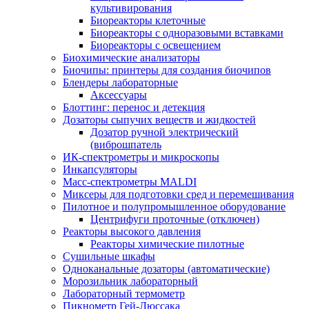
культивирования
Биореакторы клеточные
Биореакторы с одноразовыми вставками
Биореакторы с освещением
Биохимические анализаторы
Биочипы: принтеры для создания биочипов
Блендеры лабораторные
Аксессуары
Блоттинг: перенос и детекция
Дозаторы сыпучих веществ и жидкостей
Дозатор ручной электрический
(виброшпатель
ИК-спектрометры и микроскопы
Инкапсуляторы
Масс-спектрометры MALDI
Миксеры для подготовки сред и перемешивания
Пилотное и полупромышленное оборудование
Центрифуги проточные (отключен)
Реакторы высокого давления
Реакторы химические пилотные
Сушильные шкафы
Одноканальные дозаторы (автоматические)
Морозильник лабораторный
Лабораторный термометр
Пикнометр Гей-Люссака