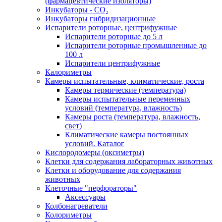
(фармацевтические изоляторы)
Инкубаторы - CO₂
Инкубаторы гибридизационные
Испарители роторные, центрифужные
Испарители роторные до 5 л
Испарители роторные промышленные до
100 л
Испарители центрифужные
Калориметры
Камеры испытательные, климатические, роста
Камеры термические (температура)
Камеры испытательные переменных
условий (температура, влажность)
Камеры роста (температура, влажность,
свет)
Климатические камеры постоянных
условий. Каталог
Кислородомеры (оксиметры)
Клетки для содержания лабораторных животных
Клетки и оборудование для содержания
животных
Клеточные "перфораторы"
Аксессуары
Колбонагреватели
Колориметры