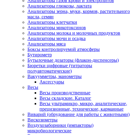
Анализаторы газов крови и электролитов
Анализаторы глюкозы, лактата
Анализаторы зерна, муки, кормов, растительного
масла, семян
Анализаторы клетчатки
Анализаторы микотоксинов
Анализаторы молока и молочных продуктов
Анализаторы мочи и осадка
Анализаторы мяса
Боксы контролируемой атмосферы
Бутирометр
Бутылочные дозаторы (флакон-диспенсеры)
Бюретки цифровые (титраторы
полуавтоматические)
Вакуумметры, манометры
Аксессуары
Весы
Весы производственные
Весы складские. Каталог
Весы ультрамикро, микро, аналитические,
прецизионные, технические, карманные
Виварий (обрудование для работы с животными)
Вискозиметры
Воздухозаборники (импакторы)
микробиологические