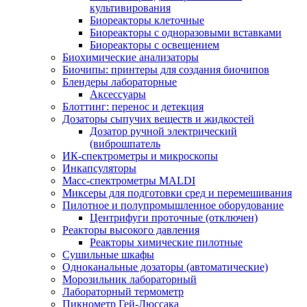
культивирования
Биореакторы клеточные
Биореакторы с одноразовыми вставками
Биореакторы с освещением
Биохимические анализаторы
Биочипы: принтеры для создания биочипов
Блендеры лабораторные
Аксессуары
Блоттинг: перенос и детекция
Дозаторы сыпучих веществ и жидкостей
Дозатор ручной электрический
(виброшпатель
ИК-спектрометры и микроскопы
Инкапсуляторы
Масс-спектрометры MALDI
Миксеры для подготовки сред и перемешивания
Пилотное и полупромышленное оборудование
Центрифуги проточные (отключен)
Реакторы высокого давления
Реакторы химические пилотные
Сушильные шкафы
Одноканальные дозаторы (автоматические)
Морозильник лабораторный
Лабораторный термометр
Пикнометр Гей-Люссака