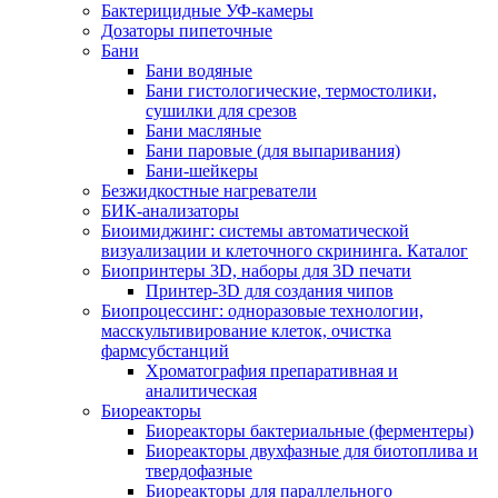
Бактерицидные УФ-камеры
Дозаторы пипеточные
Бани
Бани водяные
Бани гистологические, термостолики,
сушилки для срезов
Бани масляные
Бани паровые (для выпаривания)
Бани-шейкеры
Безжидкостные нагреватели
БИК-анализаторы
Биоимиджинг: системы автоматической
визуализации и клеточного скрининга. Каталог
Биопринтеры 3D, наборы для 3D печати
Принтер-3D для создания чипов
Биопроцессинг: одноразовые технологии,
масскультивирование клеток, очистка
фармсубстанций
Хроматография препаративная и
аналитическая
Биореакторы
Биореакторы бактериальные (ферментеры)
Биореакторы двухфазные для биотоплива и
твердофазные
Биореакторы для параллельного