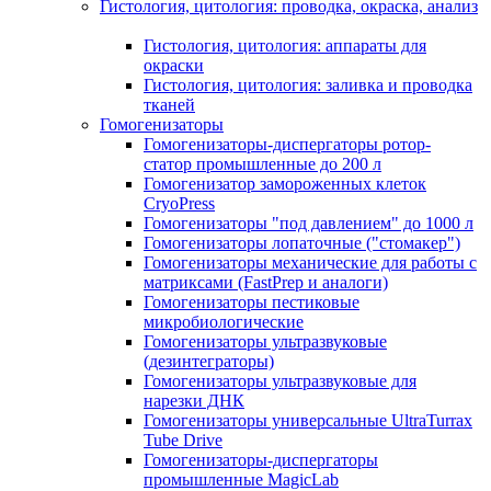
Гистология, цитология: проводка, окраска, анализ
Гистология, цитология: аппараты для
окраски
Гистология, цитология: заливка и проводка
тканей
Гомогенизаторы
Гомогенизаторы-диспергаторы ротор-
статор промышленные до 200 л
Гомогенизатор замороженных клеток
CryoPress
Гомогенизаторы "под давлением" до 1000 л
Гомогенизаторы лопаточные ("стомакер")
Гомогенизаторы механические для работы с
матриксами (FastPrep и аналоги)
Гомогенизаторы пестиковые
микробиологические
Гомогенизаторы ультразвуковые
(дезинтеграторы)
Гомогенизаторы ультразвуковые для
нарезки ДНК
Гомогенизаторы универсальные UltraTurrax
Tube Drive
Гомогенизаторы-диспергаторы
промышленные MagicLab