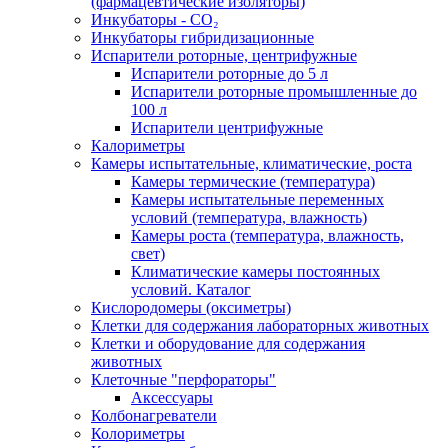
(фармацевтические изоляторы)
Инкубаторы - CO₂
Инкубаторы гибридизационные
Испарители роторные, центрифужные
Испарители роторные до 5 л
Испарители роторные промышленные до
100 л
Испарители центрифужные
Калориметры
Камеры испытательные, климатические, роста
Камеры термические (температура)
Камеры испытательные переменных
условий (температура, влажность)
Камеры роста (температура, влажность,
свет)
Климатические камеры постоянных
условий. Каталог
Кислородомеры (оксиметры)
Клетки для содержания лабораторных животных
Клетки и оборудование для содержания
животных
Клеточные "перфораторы"
Аксессуары
Колбонагреватели
Колориметры