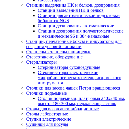
Станции выделения НК и белков, дозирования
Станции выделения НК и белков
Станции для автоматической подготовки
библиотек NGS
Станции дозирования автоматические
Станции дозирования полуавтоматические
и механические 96 и 384-канальные
Станции, перчаточные боксы и инкубаторы для
создания условий гипоксии
Степперы, степперы шприцевые
Стереотаксис, оборудование
Стерилизаторы
Стерилизаторы суховоздушные
Стерилизаторы электрические
микробиологических петель, игл, мелкого
инструмента
Столики для засева чашек Петри вращающиеся
Столики подъемные
Столик подъемный, платформа 240х240 мм,
высота 180-300 мм, нержавеющая сталь
Столы для весов антивибрационные
Столы лабораторные
Ступки электрические
Сушилки для посуды