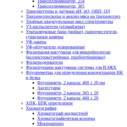
Трансиллюминатор, 254
Трансиллюминатор, 365
Трансмиттеры и датчики рН, рО, ОВП, ОД
Трихинеллоскопы и анализ мяса на трихинеллез
Тройные квадрупольные масс-спектрометры
УЗ-распылители (атомайзеры)
Ультразвуковые бани (мойки), пароочистители,
сушильные камеры
УФ-лампы
УФ-облучатели дозированные
Фильтрация вакуумная для микробиологии
(коллекторы/гребенки, пробоотборники)
Фильтродержатели
Фильтрующие вакуумные системы для ВЭЖХ
Флуориметры для определения концентрации НК
и белка
Флуориметр, 2 канала: 460 ± 20 нм
Аксессуары
Флуориметр, 2 канала: 365 ± 20
Флуориметр, 2 канала: 460 ± 20
ХПК, БПК определение
Хроматография
Хроматограф жидкостной
Хроматографическая колонка
Микрошприц