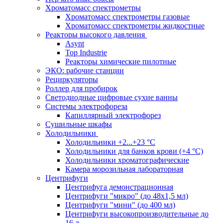
Хроматомасс спектрометры
Хроматомасс спектрометры газовые
Хроматомасс спектрометры жидкостные
Реакторы высокого давления
Asynt
Top Industrie
Реакторы химические пилотные
ЭКО: рабочие станции
Рециркуляторы
Роллер для пробирок
Светодиодные цифровые сухие ванны
Системы электрофореза
Капиллярный электрофорез
Сушильные шкафы
Холодильники
Холодильники +2...+23 °С
Холодильники для банков крови (+4 °С)
Холодильники хроматографические
Камера морозильная лабораторная
Центрифуги
Центрифуга демонстрационная
Центрифуги "микро" (до 48x1,5 мл)
Центрифуги "мини" (до 400 мл)
Центрифуги высокопроизводительные до
16 л