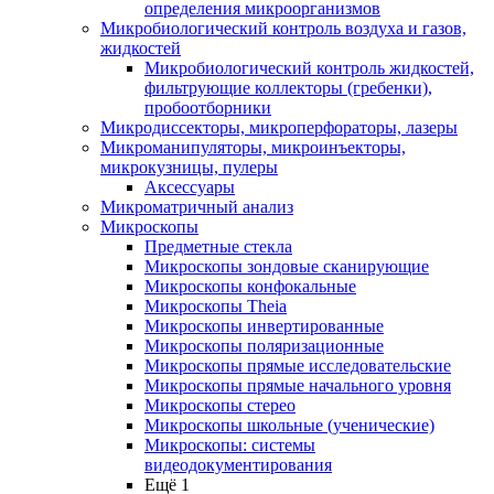
определения микроорганизмов
Микробиологический контроль воздуха и газов,
жидкостей
Микробиологический контроль жидкостей,
фильтрующие коллекторы (гребенки),
пробоотборники
Микродиссекторы, микроперфораторы, лазеры
Микроманипуляторы, микроинъекторы,
микрокузницы, пулеры
Аксессуары
Микроматричный анализ
Микроскопы
Предметные стекла
Микроскопы зондовые сканирующие
Микроскопы конфокальные
Микроскопы Theia
Микроскопы инвертированные
Микроскопы поляризационные
Микроскопы прямые исследовательские
Микроскопы прямые начального уровня
Микроскопы стерео
Микроскопы школьные (ученические)
Микроскопы: системы
видеодокументирования
Ещё 1