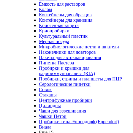
Ёмкость для растворов
Колбы
Контейнеры для образцов
Контейнеры для хранения
Криогенная защита
Криопробирки
Культуральный пластик
Мерная посуда
Микробиологические петли и шпатели
Наконечники для дозаторов
Пакеты для автоклавирования
Пипетка Пастера
Пробирки и крышки для
радиоиммуноанализа (RIA)
Пробирки, стрипы и планшеты для ПЦР
Серологические пипетки
Совок
Стаканы
Центрифужные пробирки
Цилиндры
Чаши для взвешивания
Чашки Петри
Пробирки типа Эппендорф (Eppendorf)
Виала
Ещё 15