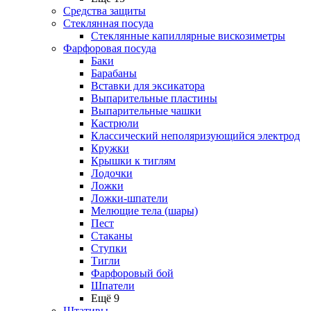
Средства защиты
Стеклянная посуда
Стеклянные капиллярные вискозиметры
Фарфоровая посуда
Баки
Барабаны
Вставки для эксикатора
Выпарительные пластины
Выпарительные чашки
Кастрюли
Классический неполяризующийся электрод
Кружки
Крышки к тиглям
Лодочки
Ложки
Ложки-шпатели
Мелющие тела (шары)
Пест
Стаканы
Ступки
Тигли
Фарфоровый бой
Шпатели
Ещё 9
Штативы