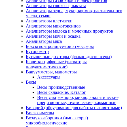
Анализаторы газов крови и электролитов
Анализаторы глюкозы, лактата
Анализаторы зерна, муки, кормов, растительного
масла, семян
Анализаторы клетчатки
Анализаторы микотоксинов
Анализаторы молока и молочных продуктов
Анализаторы мочи и осадка
Анализаторы мяса
Боксы контролируемой атмосферы
Бутирометр
Бутылочные дозаторы (флакон-диспенсеры)
Бюретки цифровые (титраторы
полуавтоматические)
Вакуумметры, манометры
Аксессуары
Весы
Весы производственные
Весы складские. Каталог
Весы ультрамикро, микро, аналитические,
прецизионные, технические, карманные
Виварий (обрудование для работы с животными)
Вискозиметры
Воздухозаборники (импакторы)
микробиологические