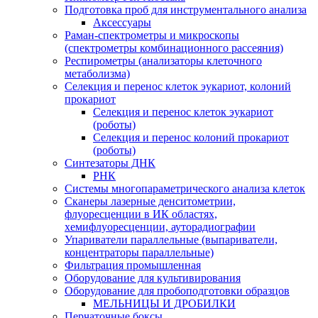
Подготовка проб для инструментального анализа
Аксессуары
Раман-спектрометры и микроскопы
(спектрометры комбинационного рассеяния)
Респирометры (анализаторы клеточного
метаболизма)
Селекция и перенос клеток эукариот, колоний
прокариот
Селекция и перенос клеток эукариот
(роботы)
Селекция и перенос колоний прокариот
(роботы)
Синтезаторы ДНК
РНК
Системы многопараметрического анализа клеток
Сканеры лазерные денситометрии,
флуоресценции в ИК областях,
хемифлуоресценции, ауторадиографии
Упариватели параллельные (выпариватели,
концентраторы параллельные)
Фильтрация промышленная
Оборудование для культивирования
Оборудование для пробоподготовки образцов
МЕЛЬНИЦЫ И ДРОБИЛКИ
Перчаточные боксы