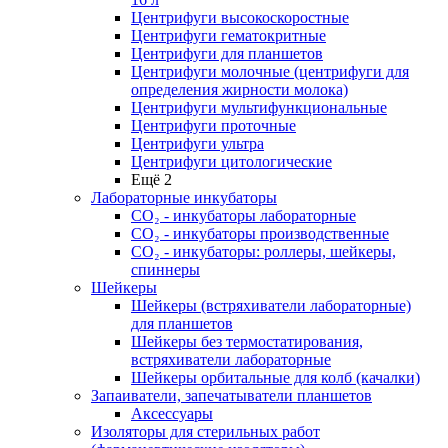
Центрифуги высокоскоростные
Центрифуги гематокритные
Центрифуги для планшетов
Центрифуги молочные (центрифуги для
определения жирности молока)
Центрифуги мультифункциональные
Центрифуги проточные
Центрифуги ультра
Центрифуги цитологические
Ещё 2
Лабораторные инкубаторы
СО₂ - инкубаторы лабораторные
СО₂ - инкубаторы производственные
СО₂ - инкубаторы: роллеры, шейкеры,
спиннеры
Шейкеры
Шейкеры (встряхиватели лабораторные)
для планшетов
Шейкеры без термостатирования,
встряхиватели лабораторные
Шейкеры орбитальные для колб (качалки)
Запаиватели, запечатыватели планшетов
Аксессуары
Изоляторы для стерильных работ