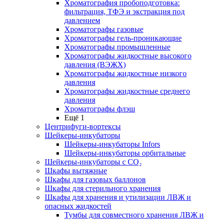
Хроматография пробоподготовка:
фильтрация, ТФЭ и экстракция под
давлением
Хроматографы газовые
Хроматографы гель-проникающие
Хроматографы промышленные
Хроматографы жидкостные высокого
давления (ВЭЖХ)
Хроматографы жидкостные низкого
давления
Хроматографы жидкостные среднего
давления
Хроматографы флэш
Ещё 1
Центрифуги-вортексы
Шейкеры-инкубаторы
Шейкеры-инкубаторы Infors
Шейкеры-инкубаторы орбитальные
Шейкеры-инкубаторы с CО₂
Шкафы вытяжные
Шкафы для газовых баллонов
Шкафы для стерильного хранения
Шкафы для хранения и утилизации ЛВЖ и
опасных жидкостей
Тумбы для совместного хранения ЛВЖ и