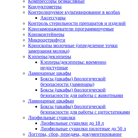
Компрессоры безмасляные
Кондуктометры
Контролируемое культивирование в колбах
Аксессуары
Контроль стерильности препаратов и изделий
Криозамораживатели программируемые
Криоконтейнеры
Микроцетрифуги
Криоскопы молочные (определение точки
замерзания молока)
Кэпперы/декэпперы
Кэпперы/декэпперы: временно
недоступные
Ламинарные шкафы
Боксы (шкафы) биологической
безопасности (ламинары)
Боксы (шкафы) биологической
безопасности для работы с животными
Ламинарные шкафыи
Боксы (шкафы) биологической
безопасности для работы с цитостатиками
Лиофильные сушилки
Лиофильные сушилки до 18 л
Лиофильные сушилки пилотные до 50 л
Логгеры, сбор, передача, документирование