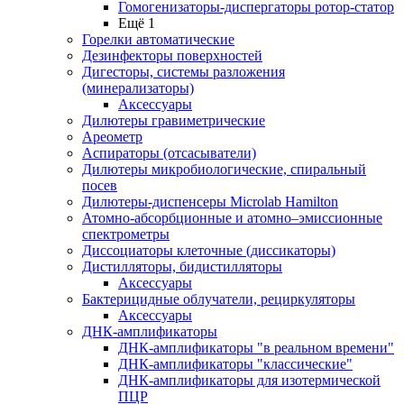
Гомогенизаторы-диспергаторы ротор-статор
Ещё 1
Горелки автоматические
Дезинфекторы поверхностей
Дигесторы, системы разложения
(минерализаторы)
Аксессуары
Дилютеры гравиметрические
Ареометр
Аспираторы (отсасыватели)
Дилютеры микробиологические, спиральный
посев
Дилютеры-диспенсеры Microlab Hamilton
Атомно-абсорбционные и атомно–эмиссионные
спектрометры
Диссоциаторы клеточные (диссикаторы)
Дистилляторы, бидистилляторы
Аксессуары
Бактерицидные облучатели, рециркуляторы
Аксессуары
ДНК-амплификаторы
ДНК-амплификаторы "в реальном времени"
ДНК-амплификаторы "классические"
ДНК-амплификаторы для изотермической
ПЦР