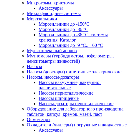
Микротомы, криотомы
Аксессуары
Микрофлюидные системы
Морозильники
Морозильники до -150°С
Морозильники до -86 °C
Морозильники до -86 °C: системы
хранения. Каталог
Морозильники до -9 °C... -60 °C
Мультиплексный анализ
Мутномеры (турбидиметры, нефелометры,
денситометры жидкостей)
Насосы
Насосы (дозаторы) пипеточные электрические
Насосы, насосы-дозаторы
Насосы вакуумные, вакуумно-
нагнетательные
Насосы перистальтические
Насосы шприцевые
Насосы-дозаторы перистальтические
Оборудование для лабораторного производства
таблеток, капсул, кремов, мазей, паст
Осмометры
Охладители (чиллеры) погружные и жидкостные
Аксессуары