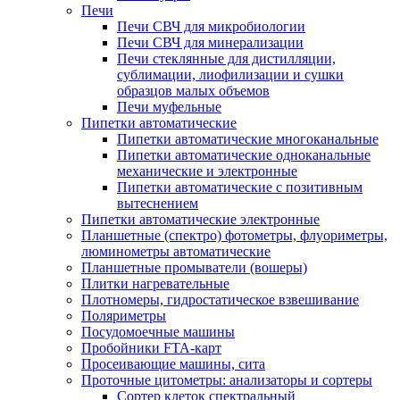
Печи
Печи СВЧ для микробиологии
Печи СВЧ для минерализации
Печи стеклянные для дистилляции,
сублимации, лиофилизации и сушки
образцов малых объемов
Печи муфельные
Пипетки автоматические
Пипетки автоматические многоканальные
Пипетки автоматические одноканальные
механические и электронные
Пипетки автоматические с позитивным
вытеснением
Пипетки автоматические электронные
Планшетные (спектро) фотометры, флуориметры,
люминометры автоматические
Планшетные промыватели (вошеры)
Плитки нагревательные
Плотномеры, гидростатическое взвешивание
Поляриметры
Посудомоечные машины
Пробойники FTA-карт
Просеивающие машины, сита
Проточные цитометры: анализаторы и сортеры
Сортер клеток спектральный