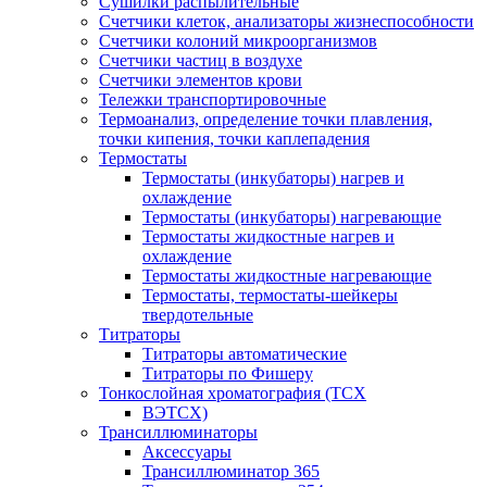
Сушилки распылительные
Счетчики клеток, анализаторы жизнеспособности
Счетчики колоний микроорганизмов
Счетчики частиц в воздухе
Счетчики элементов крови
Тележки транспортировочные
Термоанализ, определение точки плавления,
точки кипения, точки каплепадения
Термостаты
Термостаты (инкубаторы) нагрев и
охлаждение
Термостаты (инкубаторы) нагревающие
Термостаты жидкостные нагрев и
охлаждение
Термостаты жидкостные нагревающие
Термостаты, термостаты-шейкеры
твердотельные
Титраторы
Титраторы автоматические
Титраторы по Фишеру
Тонкослойная хроматография (ТСХ
ВЭТСХ)
Трансиллюминаторы
Аксессуары
Трансиллюминатор 365