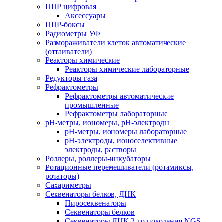
ПЦР цифровая
Аксессуары
ПЦР-боксы
Радиометры УФ
Размораживатели клеток автоматические
(оттаиватели)
Реакторы химические
Реакторы химические лабораторные
Редукторы газа
Рефрактометры
Рефрактометры автоматические
промышленные
Рефрактометры лабораторные
рН-метры, иономеры, рН-электроды
рН-метры, иономеры лабораторные
рН-электроды, ионоселективные
электроды, растворы
Роллеры, роллеры-инкубаторы
Ротационные перемешиватели (ротамиксы,
ротаторы)
Сахариметры
Секвенаторы белков, ДНК
Пиросеквенаторы
Секвенаторы белков
Секвенаторы ДНК 2-го поколения NGS