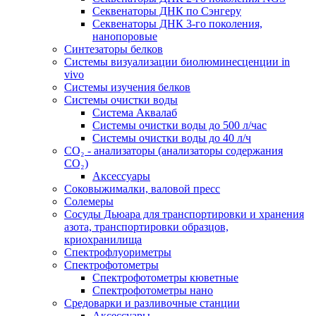
Секвенаторы ДНК по Сэнгеру
Секвенаторы ДНК 3-го поколения,
нанопоровые
Синтезаторы белков
Системы визуализации биолюминесценции in
vivo
Системы изучения белков
Системы очистки воды
Система Аквалаб
Системы очистки воды до 500 л/час
Системы очистки воды до 40 л/ч
СО₂ - анализаторы (анализаторы содержания
СО₂)
Аксессуары
Соковыжималки, валовой пресс
Солемеры
Сосуды Дьюара для транспортировки и хранения
азота, транспортировки образцов,
криохранилища
Спектрофлуориметры
Спектрофотометры
Спектрофотометры кюветные
Спектрофотометры нано
Средоварки и разливочные станции
Аксессуары