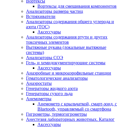
Вортексы
Вортексы для смешивания компонентов
Анализаторы размера частиц
Встряхиватели
Анализаторы содержания общего углерода и
азота (ТОС)
Аксессуары
Анализаторы содержания ртути и других
токсичных элементов
Вытяжные рукава (локальные вытяжные
системы)
Анализаторы СОЭ
Гель- и хемидокументирующие системы
Аксессуары
Анаэробные и микроаэрофильные станции
Гематологические анализаторы
Анаэростаты
Генераторы жидкого азота
Генераторы сухого льда
Анемометры
Анемометр с крыльчаткой, смарт-зонд, с
Bluetooth, управляемый со смартфона
Гигрометры, термогигрометры
Анестезия лабораторных животных. Каталог
Аксессуары