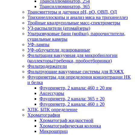
Трансиллюминатор, 254
Трансиллюминатор, 365
Трансмиттеры и датчики рН, рО, ОВП, ОД
Трихинеллоскопы и анализ мяса на трихинеллез
Тройные квадрупольные масс-спектрометры
УЗ-распылители (атомайзеры)
Ультразвуковые бани (мойки), пароочистители,
сушильные камеры
УФ-лампы
УФ-облучатели дозированные
Фильтрация вакуумная для микробиологии
(коллекторы/гребенки, пробоотборники)
Фильтродержатели
Фильтрующие вакуумные системы для ВЭЖХ
Флуориметры для определения концентрации НК
и белка
Флуориметр, 2 канала: 460 ± 20 нм
Аксессуары
Флуориметр, 2 канала: 365 ± 20
Флуориметр, 2 канала: 460 ± 20
ХПК, БПК определение
Хроматография
Хроматограф жидкостной
Хроматографическая колонка
Микрошприц