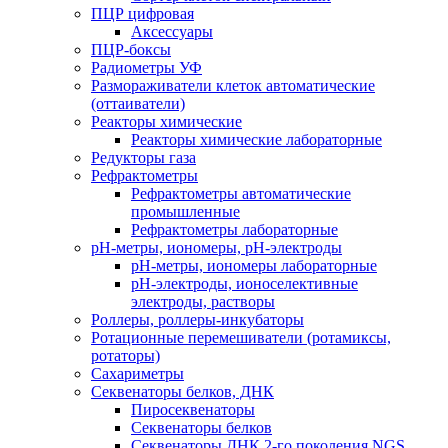
ПЦР цифровая
Аксессуары
ПЦР-боксы
Радиометры УФ
Размораживатели клеток автоматические
(оттаиватели)
Реакторы химические
Реакторы химические лабораторные
Редукторы газа
Рефрактометры
Рефрактометры автоматические
промышленные
Рефрактометры лабораторные
рН-метры, иономеры, рН-электроды
рН-метры, иономеры лабораторные
рН-электроды, ионоселективные
электроды, растворы
Роллеры, роллеры-инкубаторы
Ротационные перемешиватели (ротамиксы,
ротаторы)
Сахариметры
Секвенаторы белков, ДНК
Пиросеквенаторы
Секвенаторы белков
Секвенаторы ДНК 2-го поколения NGS