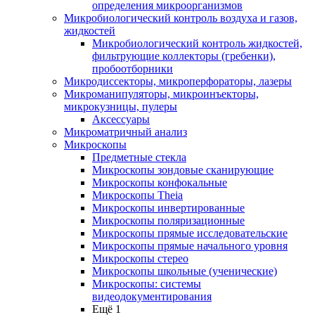
определения микроорганизмов
Микробиологический контроль воздуха и газов,
жидкостей
Микробиологический контроль жидкостей,
фильтрующие коллекторы (гребенки),
пробоотборники
Микродиссекторы, микроперфораторы, лазеры
Микроманипуляторы, микроинъекторы,
микрокузницы, пулеры
Аксессуары
Микроматричный анализ
Микроскопы
Предметные стекла
Микроскопы зондовые сканирующие
Микроскопы конфокальные
Микроскопы Theia
Микроскопы инвертированные
Микроскопы поляризационные
Микроскопы прямые исследовательские
Микроскопы прямые начального уровня
Микроскопы стерео
Микроскопы школьные (ученические)
Микроскопы: системы
видеодокументирования
Ещё 1