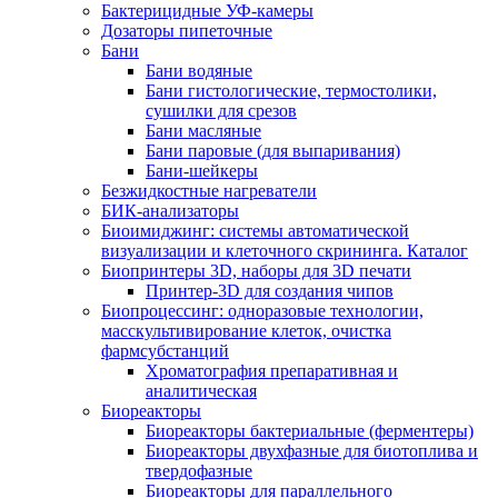
Бактерицидные УФ-камеры
Дозаторы пипеточные
Бани
Бани водяные
Бани гистологические, термостолики,
сушилки для срезов
Бани масляные
Бани паровые (для выпаривания)
Бани-шейкеры
Безжидкостные нагреватели
БИК-анализаторы
Биоимиджинг: системы автоматической
визуализации и клеточного скрининга. Каталог
Биопринтеры 3D, наборы для 3D печати
Принтер-3D для создания чипов
Биопроцессинг: одноразовые технологии,
масскультивирование клеток, очистка
фармсубстанций
Хроматография препаративная и
аналитическая
Биореакторы
Биореакторы бактериальные (ферментеры)
Биореакторы двухфазные для биотоплива и
твердофазные
Биореакторы для параллельного