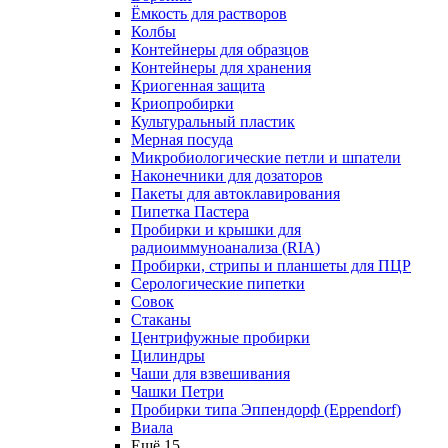
Ёмкость для растворов
Колбы
Контейнеры для образцов
Контейнеры для хранения
Криогенная защита
Криопробирки
Культуральный пластик
Мерная посуда
Микробиологические петли и шпатели
Наконечники для дозаторов
Пакеты для автоклавирования
Пипетка Пастера
Пробирки и крышки для
радиоиммуноанализа (RIA)
Пробирки, стрипы и планшеты для ПЦР
Серологические пипетки
Совок
Стаканы
Центрифужные пробирки
Цилиндры
Чаши для взвешивания
Чашки Петри
Пробирки типа Эппендорф (Eppendorf)
Виала
Ещё 15