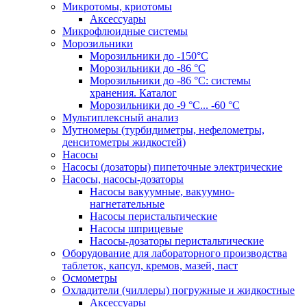
Микротомы, криотомы
Аксессуары
Микрофлюидные системы
Морозильники
Морозильники до -150°С
Морозильники до -86 °C
Морозильники до -86 °C: системы
хранения. Каталог
Морозильники до -9 °C... -60 °C
Мультиплексный анализ
Мутномеры (турбидиметры, нефелометры,
денситометры жидкостей)
Насосы
Насосы (дозаторы) пипеточные электрические
Насосы, насосы-дозаторы
Насосы вакуумные, вакуумно-
нагнетательные
Насосы перистальтические
Насосы шприцевые
Насосы-дозаторы перистальтические
Оборудование для лабораторного производства
таблеток, капсул, кремов, мазей, паст
Осмометры
Охладители (чиллеры) погружные и жидкостные
Аксессуары