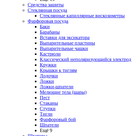
Средства защиты
Стеклянная посуда
Стеклянные капиллярные вискозиметры
Фарфоровая посуда
Баки
Барабаны
Вставки для эксикатора
Выпарительные пластины
Выпарительные чашки
Кастрюли
Классический неполяризующийся электрод
Кружки
Крышки к тиглям
Лодочки
Ложки
Ложки-шпатели
Мелющие тела (шары)
Пест
Стаканы
Ступки
Тигли
Фарфоровый бой
Шпатели
Ещё 9
Штативы