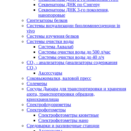
Секвенаторы ДНК по Сэнгеру
Секвенаторы ДНК 3-го поколения,
нанопоровые
Синтезаторы белков
Системы визуализации биолюминесценции in
vivo
Системы изучения белков
Системы очистки воды
Система Аквалаб
Системы очистки воды до 500 л/час
Системы очистки воды до 40 л/ч
СО₂ - анализаторы (анализаторы содержания
СО₂)
Аксессуары
Соковыжималки, валовой пресс
Солемеры
Сосуды Дьюара для транспортировки и хранения
азота, транспортировки образцов,
криохранилища
Спектрофлуориметры
Спектрофотометры
Спектрофотометры кюветные
Спектрофотометры нано
Средоварки и разливочные станции
Аксессуары