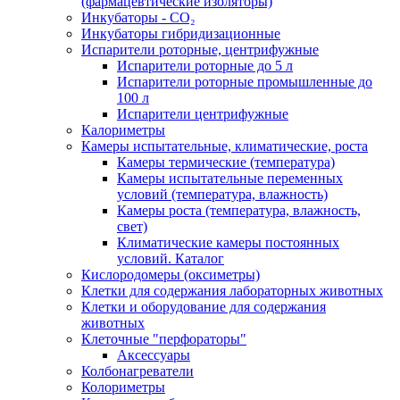
(фармацевтические изоляторы)
Инкубаторы - CO₂
Инкубаторы гибридизационные
Испарители роторные, центрифужные
Испарители роторные до 5 л
Испарители роторные промышленные до
100 л
Испарители центрифужные
Калориметры
Камеры испытательные, климатические, роста
Камеры термические (температура)
Камеры испытательные переменных
условий (температура, влажность)
Камеры роста (температура, влажность,
свет)
Климатические камеры постоянных
условий. Каталог
Кислородомеры (оксиметры)
Клетки для содержания лабораторных животных
Клетки и оборудование для содержания
животных
Клеточные "перфораторы"
Аксессуары
Колбонагреватели
Колориметры