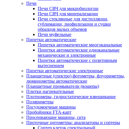
Печи
Печи СВЧ для микробиологии
Печи СВЧ для минерализации
Печи стеклянные для дистилляции,
сублимации, лиофилизации и сушки
образцов малых объемов
Печи муфельные
Пипетки автоматические
Пипетки автоматические многоканальные
Пипетки автоматические одноканальные
механические и электронные
Пипетки автоматические с позитивным
вытеснением
Пипетки автоматические электронные
Планшетные (спектро) фотометры, флуориметры,
люминометры автоматические
Планшетные промыватели (вошеры)
Плитки нагревательные
Плотномеры, гидростатическое взвешивание
Поляриметры
Посудомоечные машины
Пробойники FTA-карт
Просеивающие машины, сита
Проточные цитометры: анализаторы и сортеры
Сортер клеток спектральный