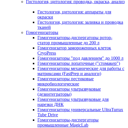
Гистология, цитология: проводка, окраска, анализ
Гистология, цитология: аппараты для
окраски
Гистология, цитология: заливка и проводка
тканей
Гомогенизаторы
Гомогенизаторы-диспергаторы ротор-
статор промышленные до 200 л
Гомогенизатор замороженных клеток
CryoPress
Гомогенизаторы "под давлением" до 1000 л
Гомогенизаторы лопаточные ("стомакер")
Гомогенизаторы механические для работы с
матриксами (FastPrep и аналоги)
Гомогенизаторы пестиковые
микробиологические
Гомогенизаторы ультразвуковые
(дезинтеграторы)
Гомогенизаторы ультразвуковые для
нарезки ДНК
Гомогенизаторы универсальные UltraTurrax
Tube Drive
Гомогенизаторы-диспергаторы
промышленные MagicLab