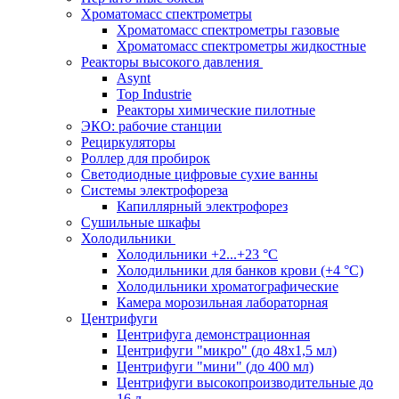
Хроматомасс спектрометры
Хроматомасс спектрометры газовые
Хроматомасс спектрометры жидкостные
Реакторы высокого давления
Asynt
Top Industrie
Реакторы химические пилотные
ЭКО: рабочие станции
Рециркуляторы
Роллер для пробирок
Светодиодные цифровые сухие ванны
Системы электрофореза
Капиллярный электрофорез
Сушильные шкафы
Холодильники
Холодильники +2...+23 °С
Холодильники для банков крови (+4 °С)
Холодильники хроматографические
Камера морозильная лабораторная
Центрифуги
Центрифуга демонстрационная
Центрифуги "микро" (до 48x1,5 мл)
Центрифуги "мини" (до 400 мл)
Центрифуги высокопроизводительные до
16 л