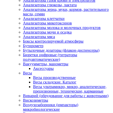
Анализаторы газов крови и электролитов
Анализаторы глюкозы, лактата
Анализаторы зерна, муки, кормов, растительного
масла, семян
Анализаторы клетчатки
Анализаторы микотоксинов
Анализаторы молока и молочных продуктов
Анализаторы мочи и осадка
Анализаторы мяса
Боксы контролируемой атмосферы
Бутирометр
Бутылочные дозаторы (флакон-диспенсеры)
Бюретки цифровые (титраторы
полуавтоматические)
Вакуумметры, манометры
Аксессуары
Весы
Весы производственные
Весы складские. Каталог
Весы ультрамикро, микро, аналитические,
прецизионные, технические, карманные
Виварий (обрудование для работы с животными)
Вискозиметры
Воздухозаборники (импакторы)
микробиологические