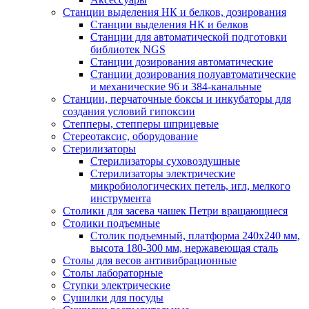
Станции выделения НК и белков, дозирования
Станции выделения НК и белков
Станции для автоматической подготовки
библиотек NGS
Станции дозирования автоматические
Станции дозирования полуавтоматические
и механические 96 и 384-канальные
Станции, перчаточные боксы и инкубаторы для
создания условий гипоксии
Степперы, степперы шприцевые
Стереотаксис, оборудование
Стерилизаторы
Стерилизаторы суховоздушные
Стерилизаторы электрические
микробиологических петель, игл, мелкого
инструмента
Столики для засева чашек Петри вращающиеся
Столики подъемные
Столик подъемный, платформа 240х240 мм,
высота 180-300 мм, нержавеющая сталь
Столы для весов антивибрационные
Столы лабораторные
Ступки электрические
Сушилки для посуды