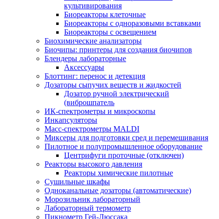
культивирования
Биореакторы клеточные
Биореакторы с одноразовыми вставками
Биореакторы с освещением
Биохимические анализаторы
Биочипы: принтеры для создания биочипов
Блендеры лабораторные
Аксессуары
Блоттинг: перенос и детекция
Дозаторы сыпучих веществ и жидкостей
Дозатор ручной электрический
(виброшпатель
ИК-спектрометры и микроскопы
Инкапсуляторы
Масс-спектрометры MALDI
Миксеры для подготовки сред и перемешивания
Пилотное и полупромышленное оборудование
Центрифуги проточные (отключен)
Реакторы высокого давления
Реакторы химические пилотные
Сушильные шкафы
Одноканальные дозаторы (автоматические)
Морозильник лабораторный
Лабораторный термометр
Пикнометр Гей-Люссака