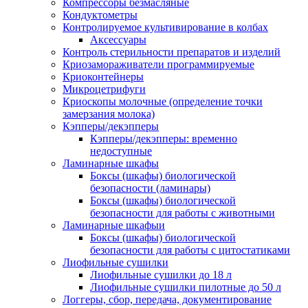
Компрессоры безмасляные
Кондуктометры
Контролируемое культивирование в колбах
Аксессуары
Контроль стерильности препаратов и изделий
Криозамораживатели программируемые
Криоконтейнеры
Микроцетрифуги
Криоскопы молочные (определение точки
замерзания молока)
Кэпперы/декэпперы
Кэпперы/декэпперы: временно
недоступные
Ламинарные шкафы
Боксы (шкафы) биологической
безопасности (ламинары)
Боксы (шкафы) биологической
безопасности для работы с животными
Ламинарные шкафыи
Боксы (шкафы) биологической
безопасности для работы с цитостатиками
Лиофильные сушилки
Лиофильные сушилки до 18 л
Лиофильные сушилки пилотные до 50 л
Логгеры, сбор, передача, документирование