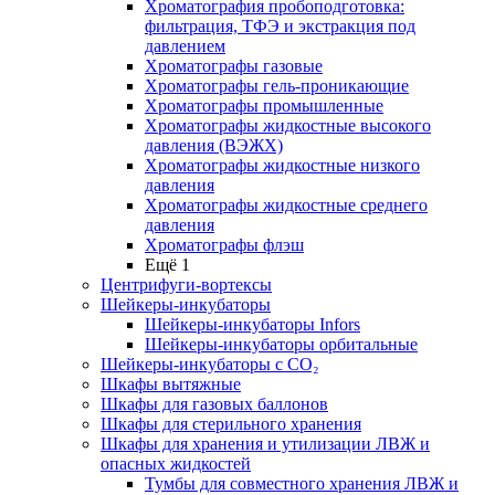
Хроматография пробоподготовка:
фильтрация, ТФЭ и экстракция под
давлением
Хроматографы газовые
Хроматографы гель-проникающие
Хроматографы промышленные
Хроматографы жидкостные высокого
давления (ВЭЖХ)
Хроматографы жидкостные низкого
давления
Хроматографы жидкостные среднего
давления
Хроматографы флэш
Ещё 1
Центрифуги-вортексы
Шейкеры-инкубаторы
Шейкеры-инкубаторы Infors
Шейкеры-инкубаторы орбитальные
Шейкеры-инкубаторы с CО₂
Шкафы вытяжные
Шкафы для газовых баллонов
Шкафы для стерильного хранения
Шкафы для хранения и утилизации ЛВЖ и
опасных жидкостей
Тумбы для совместного хранения ЛВЖ и