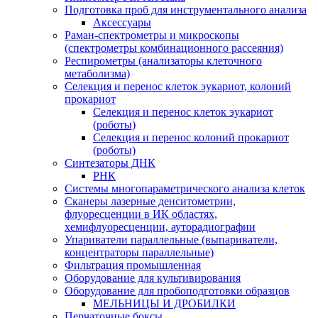
Подготовка проб для инструментального анализа
Аксессуары
Раман-спектрометры и микроскопы
(спектрометры комбинационного рассеяния)
Респирометры (анализаторы клеточного
метаболизма)
Селекция и перенос клеток эукариот, колоний
прокариот
Селекция и перенос клеток эукариот
(роботы)
Селекция и перенос колоний прокариот
(роботы)
Синтезаторы ДНК
РНК
Системы многопараметрического анализа клеток
Сканеры лазерные денситометрии,
флуоресценции в ИК областях,
хемифлуоресценции, ауторадиографии
Упариватели параллельные (выпариватели,
концентраторы параллельные)
Фильтрация промышленная
Оборудование для культивирования
Оборудование для пробоподготовки образцов
МЕЛЬНИЦЫ И ДРОБИЛКИ
Перчаточные боксы