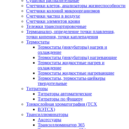
Сушилки распылительные
Счетчики клеток, анализаторы жизнеспособности
Счетчики колоний микроорганизмов
Счетчики частиц в воздухе
Счетчики элементов крови
Тележки транспортировочные
Термоанализ, определение точки плавления,
точки кипения, точки каплепадения
Термостаты
Термостаты (инкубаторы) нагрев и
охлаждение
Термостаты (инкубаторы) нагревающие
Термостаты жидкостные нагрев и
охлаждение
Термостаты жидкостные нагревающие
Термостаты, термостаты-шейкеры
твердотельные
Титраторы
Титраторы автоматические
Титраторы по Фишеру
Тонкослойная хроматография (ТСХ
ВЭТСХ)
Трансиллюминаторы
Аксессуары
Трансиллюминатор 365