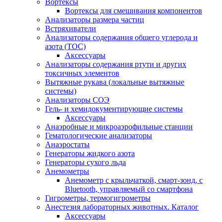
Вортексы
Вортексы для смешивания компонентов
Анализаторы размера частиц
Встряхиватели
Анализаторы содержания общего углерода и
азота (ТОС)
Аксессуары
Анализаторы содержания ртути и других
токсичных элементов
Вытяжные рукава (локальные вытяжные
системы)
Анализаторы СОЭ
Гель- и хемидокументирующие системы
Аксессуары
Анаэробные и микроаэрофильные станции
Гематологические анализаторы
Анаэростаты
Генераторы жидкого азота
Генераторы сухого льда
Анемометры
Анемометр с крыльчаткой, смарт-зонд, с
Bluetooth, управляемый со смартфона
Гигрометры, термогигрометры
Анестезия лабораторных животных. Каталог
Аксессуары