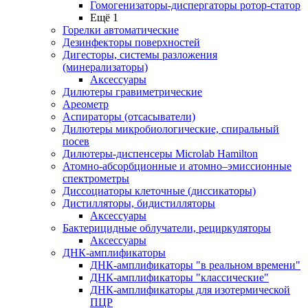
Гомогенизаторы-диспергаторы ротор-статор
Ещё 1
Горелки автоматические
Дезинфекторы поверхностей
Дигесторы, системы разложения
(минерализаторы)
Аксессуары
Дилютеры гравиметрические
Ареометр
Аспираторы (отсасыватели)
Дилютеры микробиологические, спиральный
посев
Дилютеры-диспенсеры Microlab Hamilton
Атомно-абсорбционные и атомно–эмиссионные
спектрометры
Диссоциаторы клеточные (диссикаторы)
Дистилляторы, бидистилляторы
Аксессуары
Бактерицидные облучатели, рециркуляторы
Аксессуары
ДНК-амплификаторы
ДНК-амплификаторы "в реальном времени"
ДНК-амплификаторы "классические"
ДНК-амплификаторы для изотермической
ПЦР