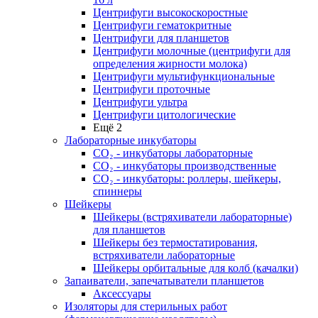
Центрифуги высокоскоростные
Центрифуги гематокритные
Центрифуги для планшетов
Центрифуги молочные (центрифуги для
определения жирности молока)
Центрифуги мультифункциональные
Центрифуги проточные
Центрифуги ультра
Центрифуги цитологические
Ещё 2
Лабораторные инкубаторы
СО₂ - инкубаторы лабораторные
СО₂ - инкубаторы производственные
СО₂ - инкубаторы: роллеры, шейкеры,
спиннеры
Шейкеры
Шейкеры (встряхиватели лабораторные)
для планшетов
Шейкеры без термостатирования,
встряхиватели лабораторные
Шейкеры орбитальные для колб (качалки)
Запаиватели, запечатыватели планшетов
Аксессуары
Изоляторы для стерильных работ