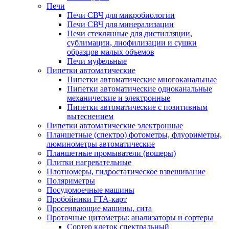
Печи
Печи СВЧ для микробиологии
Печи СВЧ для минерализации
Печи стеклянные для дистилляции,
сублимации, лиофилизации и сушки
образцов малых объемов
Печи муфельные
Пипетки автоматические
Пипетки автоматические многоканальные
Пипетки автоматические одноканальные
механические и электронные
Пипетки автоматические с позитивным
вытеснением
Пипетки автоматические электронные
Планшетные (спектро) фотометры, флуориметры,
люминометры автоматические
Планшетные промыватели (вошеры)
Плитки нагревательные
Плотномеры, гидростатическое взвешивание
Поляриметры
Посудомоечные машины
Пробойники FTA-карт
Просеивающие машины, сита
Проточные цитометры: анализаторы и сортеры
Сортер клеток спектральный