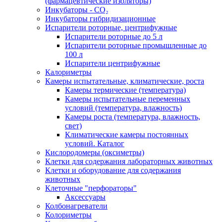
(фармацевтические изоляторы)
Инкубаторы - CO₂
Инкубаторы гибридизационные
Испарители роторные, центрифужные
Испарители роторные до 5 л
Испарители роторные промышленные до
100 л
Испарители центрифужные
Калориметры
Камеры испытательные, климатические, роста
Камеры термические (температура)
Камеры испытательные переменных
условий (температура, влажность)
Камеры роста (температура, влажность,
свет)
Климатические камеры постоянных
условий. Каталог
Кислородомеры (оксиметры)
Клетки для содержания лабораторных животных
Клетки и оборудование для содержания
животных
Клеточные "перфораторы"
Аксессуары
Колбонагреватели
Колориметры