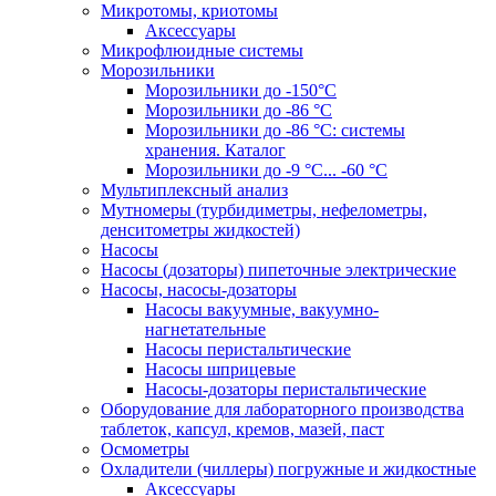
Микротомы, криотомы
Аксессуары
Микрофлюидные системы
Морозильники
Морозильники до -150°С
Морозильники до -86 °C
Морозильники до -86 °C: системы
хранения. Каталог
Морозильники до -9 °C... -60 °C
Мультиплексный анализ
Мутномеры (турбидиметры, нефелометры,
денситометры жидкостей)
Насосы
Насосы (дозаторы) пипеточные электрические
Насосы, насосы-дозаторы
Насосы вакуумные, вакуумно-
нагнетательные
Насосы перистальтические
Насосы шприцевые
Насосы-дозаторы перистальтические
Оборудование для лабораторного производства
таблеток, капсул, кремов, мазей, паст
Осмометры
Охладители (чиллеры) погружные и жидкостные
Аксессуары