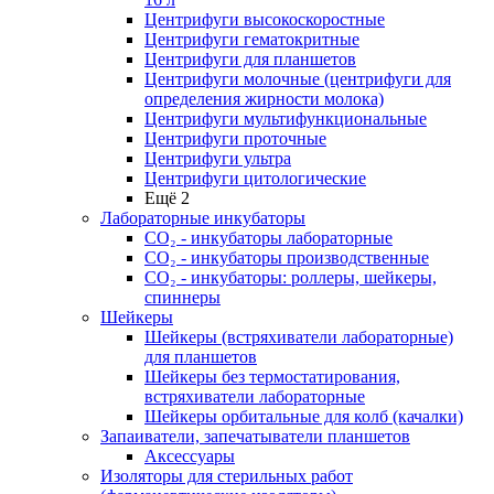
Центрифуги высокоскоростные
Центрифуги гематокритные
Центрифуги для планшетов
Центрифуги молочные (центрифуги для
определения жирности молока)
Центрифуги мультифункциональные
Центрифуги проточные
Центрифуги ультра
Центрифуги цитологические
Ещё 2
Лабораторные инкубаторы
СО₂ - инкубаторы лабораторные
СО₂ - инкубаторы производственные
СО₂ - инкубаторы: роллеры, шейкеры,
спиннеры
Шейкеры
Шейкеры (встряхиватели лабораторные)
для планшетов
Шейкеры без термостатирования,
встряхиватели лабораторные
Шейкеры орбитальные для колб (качалки)
Запаиватели, запечатыватели планшетов
Аксессуары
Изоляторы для стерильных работ