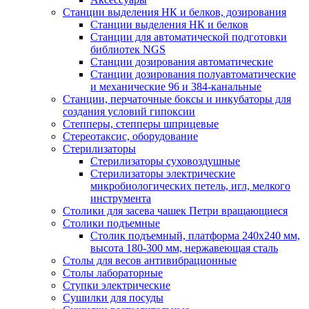
Станции выделения НК и белков, дозирования
Станции выделения НК и белков
Станции для автоматической подготовки
библиотек NGS
Станции дозирования автоматические
Станции дозирования полуавтоматические
и механические 96 и 384-канальные
Станции, перчаточные боксы и инкубаторы для
создания условий гипоксии
Степперы, степперы шприцевые
Стереотаксис, оборудование
Стерилизаторы
Стерилизаторы суховоздушные
Стерилизаторы электрические
микробиологических петель, игл, мелкого
инструмента
Столики для засева чашек Петри вращающиеся
Столики подъемные
Столик подъемный, платформа 240х240 мм,
высота 180-300 мм, нержавеющая сталь
Столы для весов антивибрационные
Столы лабораторные
Ступки электрические
Сушилки для посуды