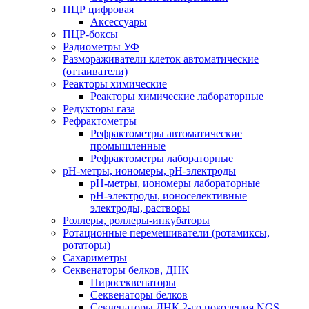
ПЦР цифровая
Аксессуары
ПЦР-боксы
Радиометры УФ
Размораживатели клеток автоматические
(оттаиватели)
Реакторы химические
Реакторы химические лабораторные
Редукторы газа
Рефрактометры
Рефрактометры автоматические
промышленные
Рефрактометры лабораторные
рН-метры, иономеры, рН-электроды
рН-метры, иономеры лабораторные
рН-электроды, ионоселективные
электроды, растворы
Роллеры, роллеры-инкубаторы
Ротационные перемешиватели (ротамиксы,
ротаторы)
Сахариметры
Секвенаторы белков, ДНК
Пиросеквенаторы
Секвенаторы белков
Секвенаторы ДНК 2-го поколения NGS