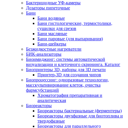
Бактерицидные УФ-камеры
Дозаторы пипеточные
Бани
Бани водяные
Бани гистологические, термостолики,
сушилки для срезов
Бани масляные
Бани паровые (для выпаривания)
Бани-шейкеры
Безжидкостные нагреватели
БИК-анализаторы
Биоимиджинг: системы автоматической
визуализации и клеточного скрининга. Каталог
Биопринтеры 3D, наборы для 3D печати
Принтер-3D для создания чипов
Биопроцессинг: одноразовые технологии,
масскультивирование клеток, очистка
фармсубстанций
Хроматография препаративная и
аналитическая
Биореакторы
Биореакторы бактериальные (ферментеры)
Биореакторы двухфазные для биотоплива и
твердофазные
Биореакторы для параллельного