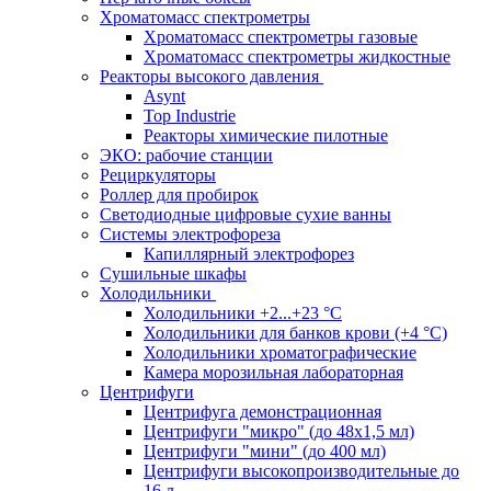
Хроматомасс спектрометры
Хроматомасс спектрометры газовые
Хроматомасс спектрометры жидкостные
Реакторы высокого давления
Asynt
Top Industrie
Реакторы химические пилотные
ЭКО: рабочие станции
Рециркуляторы
Роллер для пробирок
Светодиодные цифровые сухие ванны
Системы электрофореза
Капиллярный электрофорез
Сушильные шкафы
Холодильники
Холодильники +2...+23 °С
Холодильники для банков крови (+4 °С)
Холодильники хроматографические
Камера морозильная лабораторная
Центрифуги
Центрифуга демонстрационная
Центрифуги "микро" (до 48x1,5 мл)
Центрифуги "мини" (до 400 мл)
Центрифуги высокопроизводительные до
16 л