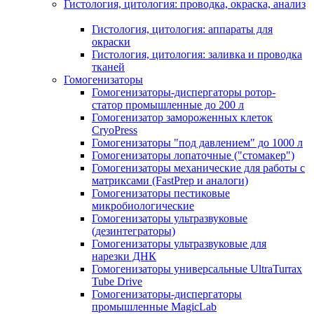
Гистология, цитология: проводка, окраска, анализ
Гистология, цитология: аппараты для
окраски
Гистология, цитология: заливка и проводка
тканей
Гомогенизаторы
Гомогенизаторы-диспергаторы ротор-
статор промышленные до 200 л
Гомогенизатор замороженных клеток
CryoPress
Гомогенизаторы "под давлением" до 1000 л
Гомогенизаторы лопаточные ("стомакер")
Гомогенизаторы механические для работы с
матриксами (FastPrep и аналоги)
Гомогенизаторы пестиковые
микробиологические
Гомогенизаторы ультразвуковые
(дезинтеграторы)
Гомогенизаторы ультразвуковые для
нарезки ДНК
Гомогенизаторы универсальные UltraTurrax
Tube Drive
Гомогенизаторы-диспергаторы
промышленные MagicLab