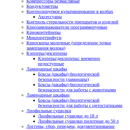
Компрессоры безмасляные
Кондуктометры
Контролируемое культивирование в колбах
Аксессуары
Контроль стерильности препаратов и изделий
Криозамораживатели программируемые
Криоконтейнеры
Микроцетрифуги
Криоскопы молочные (определение точки
замерзания молока)
Кэпперы/декэпперы
Кэпперы/декэпперы: временно
недоступные
Ламинарные шкафы
Боксы (шкафы) биологической
безопасности (ламинары)
Боксы (шкафы) биологической
безопасности для работы с животными
Ламинарные шкафыи
Боксы (шкафы) биологической
безопасности для работы с цитостатиками
Лиофильные сушилки
Лиофильные сушилки до 18 л
Лиофильные сушилки пилотные до 50 л
Логгеры, сбор, передача, документирование