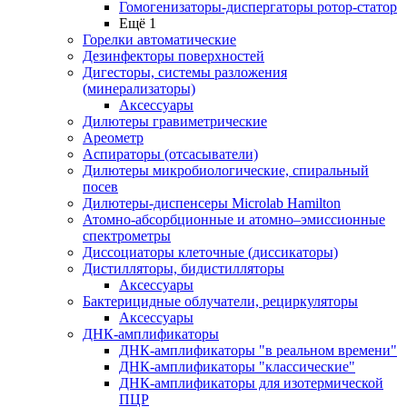
Гомогенизаторы-диспергаторы ротор-статор
Ещё 1
Горелки автоматические
Дезинфекторы поверхностей
Дигесторы, системы разложения
(минерализаторы)
Аксессуары
Дилютеры гравиметрические
Ареометр
Аспираторы (отсасыватели)
Дилютеры микробиологические, спиральный
посев
Дилютеры-диспенсеры Microlab Hamilton
Атомно-абсорбционные и атомно–эмиссионные
спектрометры
Диссоциаторы клеточные (диссикаторы)
Дистилляторы, бидистилляторы
Аксессуары
Бактерицидные облучатели, рециркуляторы
Аксессуары
ДНК-амплификаторы
ДНК-амплификаторы "в реальном времени"
ДНК-амплификаторы "классические"
ДНК-амплификаторы для изотермической
ПЦР