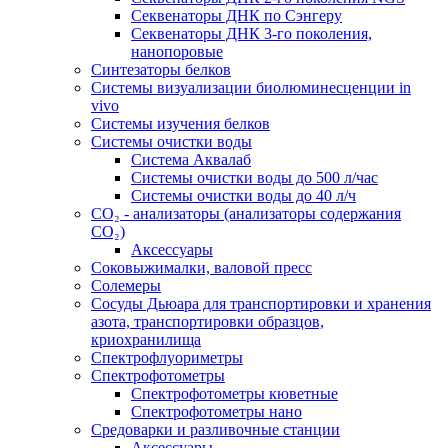
Секвенаторы ДНК по Сэнгеру
Секвенаторы ДНК 3-го поколения,
нанопоровые
Синтезаторы белков
Системы визуализации биолюминесценции in
vivo
Системы изучения белков
Системы очистки воды
Система Аквалаб
Системы очистки воды до 500 л/час
Системы очистки воды до 40 л/ч
СО₂ - анализаторы (анализаторы содержания
СО₂)
Аксессуары
Соковыжималки, валовой пресс
Солемеры
Сосуды Дьюара для транспортировки и хранения
азота, транспортировки образцов,
криохранилища
Спектрофлуориметры
Спектрофотометры
Спектрофотометры кюветные
Спектрофотометры нано
Средоварки и разливочные станции
Аксессуары