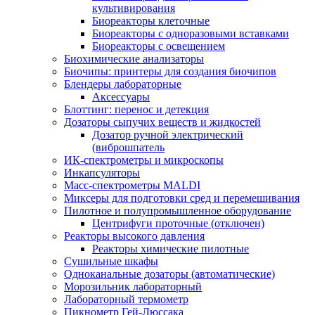
культивирования
Биореакторы клеточные
Биореакторы с одноразовыми вставками
Биореакторы с освещением
Биохимические анализаторы
Биочипы: принтеры для создания биочипов
Блендеры лабораторные
Аксессуары
Блоттинг: перенос и детекция
Дозаторы сыпучих веществ и жидкостей
Дозатор ручной электрический
(виброшпатель
ИК-спектрометры и микроскопы
Инкапсуляторы
Масс-спектрометры MALDI
Миксеры для подготовки сред и перемешивания
Пилотное и полупромышленное оборудование
Центрифуги проточные (отключен)
Реакторы высокого давления
Реакторы химические пилотные
Сушильные шкафы
Одноканальные дозаторы (автоматические)
Морозильник лабораторный
Лабораторный термометр
Пикнометр Гей-Люссака