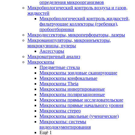
определения микроорганизмов
Микробиологический контроль воздуха и газов,
жидкостей
Микробиологический контроль жидкостей,
фильтрующие коллекторы (гребенки),
пробоотборники
Микродиссекторы, микроперфораторы, лазеры
Микроманипуляторы, микроинъекторы,
микрокузницы, пулеры
Аксессуары
Микроматричный анализ
Микроскопы
Предметные стекла
Микроскопы зондовые сканирующие
Микроскопы конфокальные
Микроскопы Theia
Микроскопы инвертированные
Микроскопы поляризационные
Микроскопы прямые исследовательские
Микроскопы прямые начального уровня
Микроскопы стерео
Микроскопы школьные (ученические)
Микроскопы: системы
видеодокументирования
Ещё 1