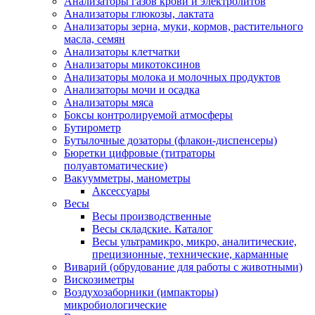
Анализаторы газов крови и электролитов
Анализаторы глюкозы, лактата
Анализаторы зерна, муки, кормов, растительного
масла, семян
Анализаторы клетчатки
Анализаторы микотоксинов
Анализаторы молока и молочных продуктов
Анализаторы мочи и осадка
Анализаторы мяса
Боксы контролируемой атмосферы
Бутирометр
Бутылочные дозаторы (флакон-диспенсеры)
Бюретки цифровые (титраторы
полуавтоматические)
Вакуумметры, манометры
Аксессуары
Весы
Весы производственные
Весы складские. Каталог
Весы ультрамикро, микро, аналитические,
прецизионные, технические, карманные
Виварий (обрудование для работы с животными)
Вискозиметры
Воздухозаборники (импакторы)
микробиологические