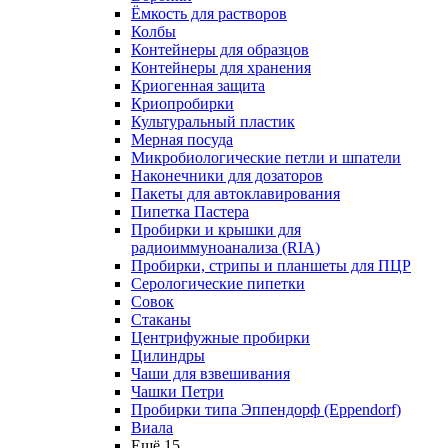
Ёмкость для растворов
Колбы
Контейнеры для образцов
Контейнеры для хранения
Криогенная защита
Криопробирки
Культуральный пластик
Мерная посуда
Микробиологические петли и шпатели
Наконечники для дозаторов
Пакеты для автоклавирования
Пипетка Пастера
Пробирки и крышки для
радиоиммуноанализа (RIA)
Пробирки, стрипы и планшеты для ПЦР
Серологические пипетки
Совок
Стаканы
Центрифужные пробирки
Цилиндры
Чаши для взвешивания
Чашки Петри
Пробирки типа Эппендорф (Eppendorf)
Виала
Ещё 15