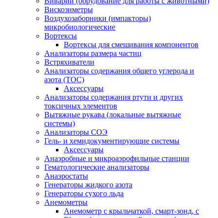
Виварий (обрудование для работы с животными)
Вискозиметры
Воздухозаборники (импакторы)
микробиологические
Вортексы
Вортексы для смешивания компонентов
Анализаторы размера частиц
Встряхиватели
Анализаторы содержания общего углерода и
азота (ТОС)
Аксессуары
Анализаторы содержания ртути и других
токсичных элементов
Вытяжные рукава (локальные вытяжные
системы)
Анализаторы СОЭ
Гель- и хемидокументирующие системы
Аксессуары
Анаэробные и микроаэрофильные станции
Гематологические анализаторы
Анаэростаты
Генераторы жидкого азота
Генераторы сухого льда
Анемометры
Анемометр с крыльчаткой, смарт-зонд, с