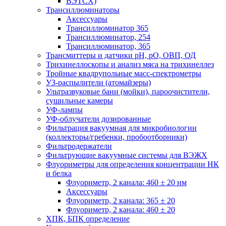
ВЭТСХ)
Трансиллюминаторы
Аксессуары
Трансиллюминатор 365
Трансиллюминатор, 254
Трансиллюминатор, 365
Трансмиттеры и датчики рН, рО, ОВП, ОД
Трихинеллоскопы и анализ мяса на трихинеллез
Тройные квадрупольные масс-спектрометры
УЗ-распылители (атомайзеры)
Ультразвуковые бани (мойки), пароочистители,
сушильные камеры
УФ-лампы
УФ-облучатели дозированные
Фильтрация вакуумная для микробиологии
(коллекторы/гребенки, пробоотборники)
Фильтродержатели
Фильтрующие вакуумные системы для ВЭЖХ
Флуориметры для определения концентрации НК
и белка
Флуориметр, 2 канала: 460 ± 20 нм
Аксессуары
Флуориметр, 2 канала: 365 ± 20
Флуориметр, 2 канала: 460 ± 20
ХПК, БПК определение