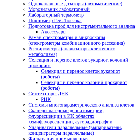
Одноканальные дозаторы (автоматические)
Морозильник лабораторный
Лабораторный термометр
Пикнометр Гей-Люссака
Подготовка проб для инструментального анализа
Аксессуары
Раман-спектрометры и микроскопы
(спектрометры комбинационного рассеяния)
Респирометры (анализаторы клеточного
метаболизма)
Селекция и перенос клеток эукариот, колоний
прокариот
Селекция и перенос клеток эукариот
(роботы)
Селекция и перенос колоний прокариот
(роботы)
Синтезаторы ДНК
РНК
Системы многопараметрического анализа клеток
Сканеры лазерные денситометрии,
флуоресценции в ИК областях,
хемифлуоресценции, ауторадиографии
Упариватели параллельные (выпариватели,
концентраторы параллельные)
Фильтрация промышленная