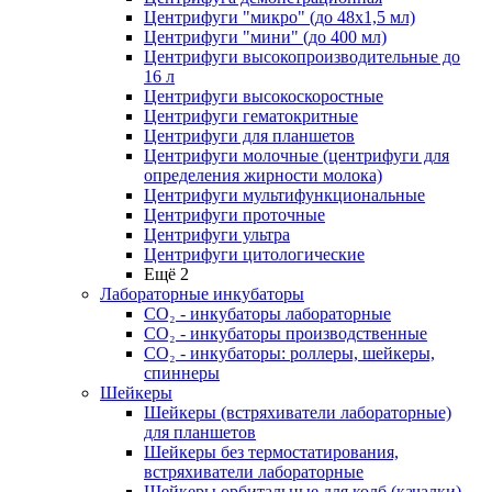
Центрифуги "микро" (до 48x1,5 мл)
Центрифуги "мини" (до 400 мл)
Центрифуги высокопроизводительные до
16 л
Центрифуги высокоскоростные
Центрифуги гематокритные
Центрифуги для планшетов
Центрифуги молочные (центрифуги для
определения жирности молока)
Центрифуги мультифункциональные
Центрифуги проточные
Центрифуги ультра
Центрифуги цитологические
Ещё 2
Лабораторные инкубаторы
СО₂ - инкубаторы лабораторные
СО₂ - инкубаторы производственные
СО₂ - инкубаторы: роллеры, шейкеры,
спиннеры
Шейкеры
Шейкеры (встряхиватели лабораторные)
для планшетов
Шейкеры без термостатирования,
встряхиватели лабораторные
Шейкеры орбитальные для колб (качалки)