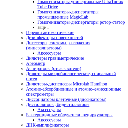
Гомогенизаторы универсальные UltraTurrax
Tube Drive
Гомогенизаторы-диспергаторы
промышленные MagicLab
Гомогенизаторы-диспергаторы ротор-статор
Ещё 1
Горелки автоматические
Дезинфекторы поверхностей
Дигесторы, системы разложения
(минерализаторы)
Аксессуары
Дилютеры гравиметрические
Ареометр
Аспираторы (отсасыватели)
Дилютеры микробиологические, спиральный
посев
Дилютеры-диспенсеры Microlab Hamilton
Атомно-абсорбционные и атомно–эмиссионные
спектрометры
Диссоциаторы клеточные (диссикаторы)
Дистилляторы, бидистилляторы
Аксессуары
Бактерицидные облучатели, рециркуляторы
Аксессуары
ДНК-амплификаторы