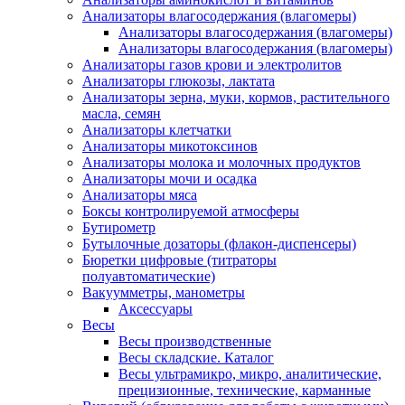
Анализаторы влагосодержания (влагомеры)
Анализаторы влагосодержания (влагомеры)
Анализаторы влагосодержания (влагомеры)
Анализаторы газов крови и электролитов
Анализаторы глюкозы, лактата
Анализаторы зерна, муки, кормов, растительного
масла, семян
Анализаторы клетчатки
Анализаторы микотоксинов
Анализаторы молока и молочных продуктов
Анализаторы мочи и осадка
Анализаторы мяса
Боксы контролируемой атмосферы
Бутирометр
Бутылочные дозаторы (флакон-диспенсеры)
Бюретки цифровые (титраторы
полуавтоматические)
Вакуумметры, манометры
Аксессуары
Весы
Весы производственные
Весы складские. Каталог
Весы ультрамикро, микро, аналитические,
прецизионные, технические, карманные