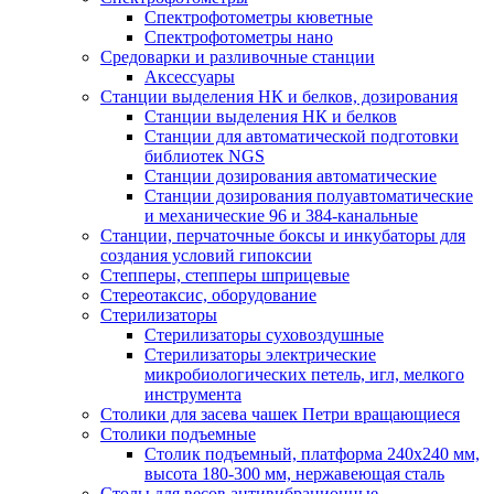
Спектрофотометры кюветные
Спектрофотометры нано
Средоварки и разливочные станции
Аксессуары
Станции выделения НК и белков, дозирования
Станции выделения НК и белков
Станции для автоматической подготовки
библиотек NGS
Станции дозирования автоматические
Станции дозирования полуавтоматические
и механические 96 и 384-канальные
Станции, перчаточные боксы и инкубаторы для
создания условий гипоксии
Степперы, степперы шприцевые
Стереотаксис, оборудование
Стерилизаторы
Стерилизаторы суховоздушные
Стерилизаторы электрические
микробиологических петель, игл, мелкого
инструмента
Столики для засева чашек Петри вращающиеся
Столики подъемные
Столик подъемный, платформа 240х240 мм,
высота 180-300 мм, нержавеющая сталь
Столы для весов антивибрационные