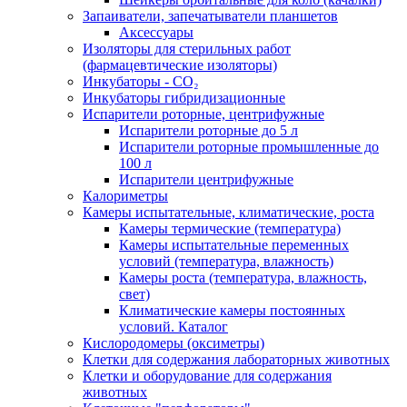
Запаиватели, запечатыватели планшетов
Аксессуары
Изоляторы для стерильных работ
(фармацевтические изоляторы)
Инкубаторы - CO₂
Инкубаторы гибридизационные
Испарители роторные, центрифужные
Испарители роторные до 5 л
Испарители роторные промышленные до
100 л
Испарители центрифужные
Калориметры
Камеры испытательные, климатические, роста
Камеры термические (температура)
Камеры испытательные переменных
условий (температура, влажность)
Камеры роста (температура, влажность,
свет)
Климатические камеры постоянных
условий. Каталог
Кислородомеры (оксиметры)
Клетки для содержания лабораторных животных
Клетки и оборудование для содержания
животных