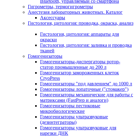
Bluetooth, управляемый со смартфона
Гигрометры, термогигрометры
Анестезия лабораторных животных. Каталог
Аксессуары
Гистология, цитология: проводка, окраска, анализ
Гистология, цитология: аппараты для
окраски
Гистология, цитология: заливка и проводка
тканей
Гомогенизаторы
Гомогенизаторы-диспергаторы ротор-
статор промышленные до 200 л
Гомогенизатор замороженных клеток
CryoPress
Гомогенизаторы "под давлением" до 1000 л
Гомогенизаторы лопаточные ("стомакер")
Гомогенизаторы механические для работы с
матриксами (FastPrep и аналоги)
Гомогенизаторы пестиковые
микробиологические
Гомогенизаторы ультразвуковые
(дезинтеграторы)
Гомогенизаторы ультразвуковые для
нарезки ДНК