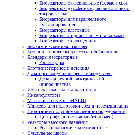
Биореакторы бактериальные (ферментеры)
Биореакторы двухфазные для биотоплива и
твердофазные
Биореакторы для параллельного
культивирования
Биореакторы клеточные
Биореакторы с одноразовыми вставками
Биореакторы с освещением
Биохимические анализаторы
Биочипы: принтеры для создания биочипов
Блендеры лабораторные
Аксессуары
Блоттинг: перенос и детекция
Дозаторы сыпучих веществ и жидкостей
Дозатор ручной электрический
(виброшпатель
ИК-спектрометры и микроскопы
Инкапсуляторы
Масс-спектрометры MALDI
Миксеры для подготовки сред и перемешивания
Пилотное и полупромышленное оборудование
Центрифуги проточные (отключен)
Реакторы высокого давления
Реакторы химические пилотные
Сушильные шкафы