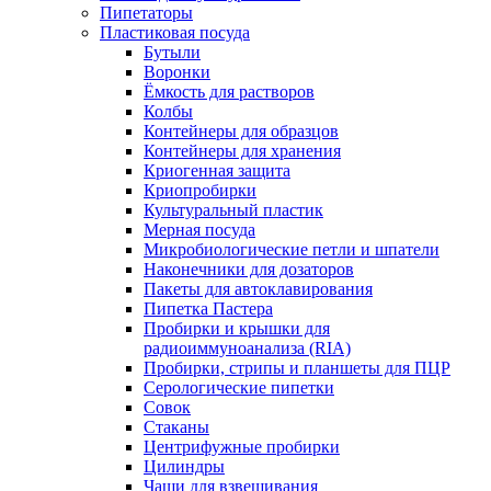
Пипетаторы
Пластиковая посуда
Бутыли
Воронки
Ёмкость для растворов
Колбы
Контейнеры для образцов
Контейнеры для хранения
Криогенная защита
Криопробирки
Культуральный пластик
Мерная посуда
Микробиологические петли и шпатели
Наконечники для дозаторов
Пакеты для автоклавирования
Пипетка Пастера
Пробирки и крышки для
радиоиммуноанализа (RIA)
Пробирки, стрипы и планшеты для ПЦР
Серологические пипетки
Совок
Стаканы
Центрифужные пробирки
Цилиндры
Чаши для взвешивания