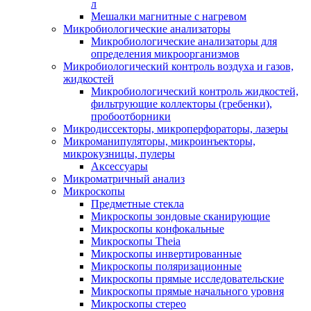
л
Мешалки магнитные с нагревом
Микробиологические анализаторы
Микробиологические анализаторы для
определения микроорганизмов
Микробиологический контроль воздуха и газов,
жидкостей
Микробиологический контроль жидкостей,
фильтрующие коллекторы (гребенки),
пробоотборники
Микродиссекторы, микроперфораторы, лазеры
Микроманипуляторы, микроинъекторы,
микрокузницы, пулеры
Аксессуары
Микроматричный анализ
Микроскопы
Предметные стекла
Микроскопы зондовые сканирующие
Микроскопы конфокальные
Микроскопы Theia
Микроскопы инвертированные
Микроскопы поляризационные
Микроскопы прямые исследовательские
Микроскопы прямые начального уровня
Микроскопы стерео