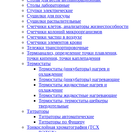
Столы лабораторные
Ступки электрические
Сушилки для посуды
Сушилки распылительные
Счетчики клеток, анализаторы жизнеспособности
Счетчики колоний микроорганизмов
Счетчики частиц в воздухе
Счетчики элементов крови
Тележки транспортировочные
Термоанализ, определение точки плавления,
точки кипения, точки каплепадения
Термостаты
Термостаты (инкубаторы) нагрев и
охлаждение
Термостаты (инкубаторы) нагревающие
Термостаты жидкостные нагрев и
охлаждение
Термостаты жидкостные нагревающие
Термостаты, термостаты-шейкеры
твердотельные
Титраторы
Титраторы автоматические
Титраторы по Фишеру
Тонкослойная хроматография (ТСХ