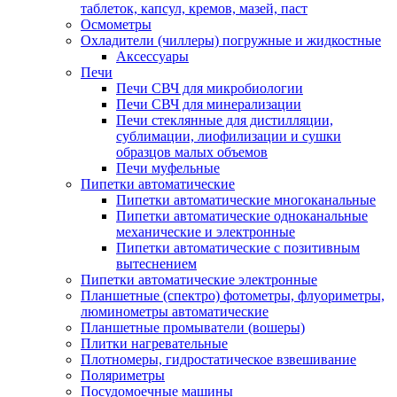
таблеток, капсул, кремов, мазей, паст
Осмометры
Охладители (чиллеры) погружные и жидкостные
Аксессуары
Печи
Печи СВЧ для микробиологии
Печи СВЧ для минерализации
Печи стеклянные для дистилляции,
сублимации, лиофилизации и сушки
образцов малых объемов
Печи муфельные
Пипетки автоматические
Пипетки автоматические многоканальные
Пипетки автоматические одноканальные
механические и электронные
Пипетки автоматические с позитивным
вытеснением
Пипетки автоматические электронные
Планшетные (спектро) фотометры, флуориметры,
люминометры автоматические
Планшетные промыватели (вошеры)
Плитки нагревательные
Плотномеры, гидростатическое взвешивание
Поляриметры
Посудомоечные машины