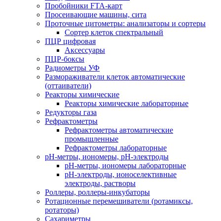
Пробойники FTA-карт
Просеивающие машины, сита
Проточные цитометры: анализаторы и сортеры
Сортер клеток спектральный
ПЦР цифровая
Аксессуары
ПЦР-боксы
Радиометры УФ
Размораживатели клеток автоматические
(оттаиватели)
Реакторы химические
Реакторы химические лабораторные
Редукторы газа
Рефрактометры
Рефрактометры автоматические
промышленные
Рефрактометры лабораторные
рН-метры, иономеры, рН-электроды
рН-метры, иономеры лабораторные
рН-электроды, ионоселективные
электроды, растворы
Роллеры, роллеры-инкубаторы
Ротационные перемешиватели (ротамиксы,
ротаторы)
Сахариметры