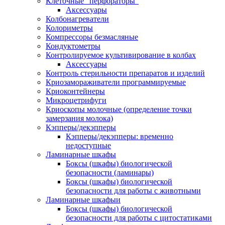
Клеточные "перфораторы"
Аксессуары
Колбонагреватели
Колориметры
Компрессоры безмасляные
Кондуктометры
Контролируемое культивирование в колбах
Аксессуары
Контроль стерильности препаратов и изделий
Криозамораживатели программируемые
Криоконтейнеры
Микроцетрифуги
Криоскопы молочные (определение точки
замерзания молока)
Кэпперы/декэпперы
Кэпперы/декэпперы: временно
недоступные
Ламинарные шкафы
Боксы (шкафы) биологической
безопасности (ламинары)
Боксы (шкафы) биологической
безопасности для работы с животными
Ламинарные шкафыи
Боксы (шкафы) биологической
безопасности для работы с цитостатиками