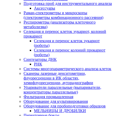
Подготовка проб для инструментального анализа
Аксессуары
Раман-спектрометры и микроскопы
(спектрометры комбинационного рассеяния)
Респирометры (анализаторы клеточного
метаболизма)
Селекция и перенос клеток эукариот, колоний
прокариот
Селекция и перенос клеток эукариот
(роботы)
Селекция и перенос колоний прокариот
(роботы)
Синтезаторы ДНК
РНК
Системы многопараметрического анализа клеток
Сканеры лазерные денситометрии,
флуоресценции в ИК областях,
хемифлуоресценции, ауторадиографии
Упариватели параллельные (выпариватели,
концентраторы параллельные)
Фильтрация промышленная
Оборудование для культивирования
Оборудование для пробоподготовки образцов
МЕЛЬНИЦЫ И ДРОБИЛКИ
Перчаточные боксы