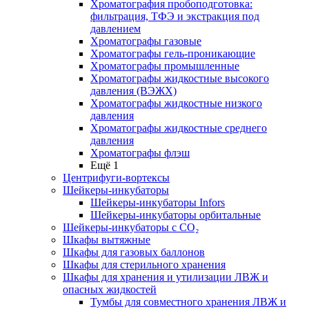
Хроматография пробоподготовка:
фильтрация, ТФЭ и экстракция под
давлением
Хроматографы газовые
Хроматографы гель-проникающие
Хроматографы промышленные
Хроматографы жидкостные высокого
давления (ВЭЖХ)
Хроматографы жидкостные низкого
давления
Хроматографы жидкостные среднего
давления
Хроматографы флэш
Ещё 1
Центрифуги-вортексы
Шейкеры-инкубаторы
Шейкеры-инкубаторы Infors
Шейкеры-инкубаторы орбитальные
Шейкеры-инкубаторы с CО₂
Шкафы вытяжные
Шкафы для газовых баллонов
Шкафы для стерильного хранения
Шкафы для хранения и утилизации ЛВЖ и
опасных жидкостей
Тумбы для совместного хранения ЛВЖ и