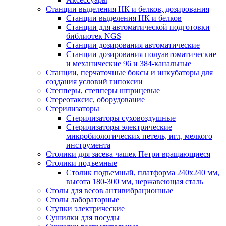
Станции выделения НК и белков, дозирования
Станции выделения НК и белков
Станции для автоматической подготовки
библиотек NGS
Станции дозирования автоматические
Станции дозирования полуавтоматические
и механические 96 и 384-канальные
Станции, перчаточные боксы и инкубаторы для
создания условий гипоксии
Степперы, степперы шприцевые
Стереотаксис, оборудование
Стерилизаторы
Стерилизаторы суховоздушные
Стерилизаторы электрические
микробиологических петель, игл, мелкого
инструмента
Столики для засева чашек Петри вращающиеся
Столики подъемные
Столик подъемный, платформа 240х240 мм,
высота 180-300 мм, нержавеющая сталь
Столы для весов антивибрационные
Столы лабораторные
Ступки электрические
Сушилки для посуды