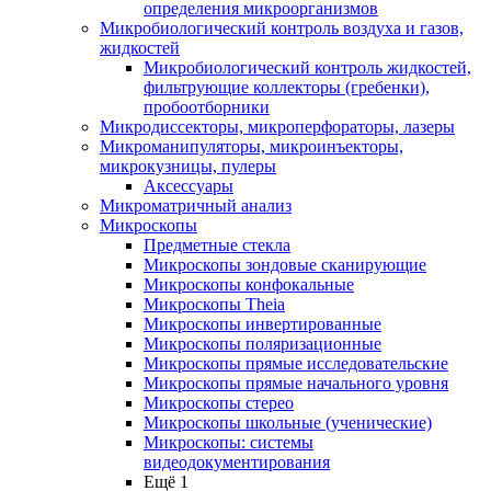
определения микроорганизмов
Микробиологический контроль воздуха и газов,
жидкостей
Микробиологический контроль жидкостей,
фильтрующие коллекторы (гребенки),
пробоотборники
Микродиссекторы, микроперфораторы, лазеры
Микроманипуляторы, микроинъекторы,
микрокузницы, пулеры
Аксессуары
Микроматричный анализ
Микроскопы
Предметные стекла
Микроскопы зондовые сканирующие
Микроскопы конфокальные
Микроскопы Theia
Микроскопы инвертированные
Микроскопы поляризационные
Микроскопы прямые исследовательские
Микроскопы прямые начального уровня
Микроскопы стерео
Микроскопы школьные (ученические)
Микроскопы: системы
видеодокументирования
Ещё 1