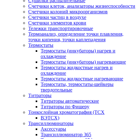
Сушилки распылительные
Счетчики клеток, анализаторы жизнеспособности
Счетчики колоний микроорганизмов
Счетчики частиц в воздухе
Счетчики элементов крови
Тележки транспортировочные
Термоанализ, определение точки плавления,
точки кипения, точки каплепадения
Термостаты
Термостаты (инкубаторы) нагрев и
охлаждение
Термостаты (инкубаторы) нагревающие
Термостаты жидкостные нагрев и
охлаждение
Термостаты жидкостные нагревающие
Термостаты, термостаты-шейкеры
твердотельные
Титраторы
Титраторы автоматические
Титраторы по Фишеру
Тонкослойная хроматография (ТСХ
ВЭТСХ)
Трансиллюминаторы
Аксессуары
Трансиллюминатор 365