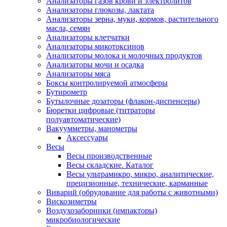
Анализаторы газов крови и электролитов
Анализаторы глюкозы, лактата
Анализаторы зерна, муки, кормов, растительного
масла, семян
Анализаторы клетчатки
Анализаторы микотоксинов
Анализаторы молока и молочных продуктов
Анализаторы мочи и осадка
Анализаторы мяса
Боксы контролируемой атмосферы
Бутирометр
Бутылочные дозаторы (флакон-диспенсеры)
Бюретки цифровые (титраторы
полуавтоматические)
Вакуумметры, манометры
Аксессуары
Весы
Весы производственные
Весы складские. Каталог
Весы ультрамикро, микро, аналитические,
прецизионные, технические, карманные
Виварий (обрудование для работы с животными)
Вискозиметры
Воздухозаборники (импакторы)
микробиологические