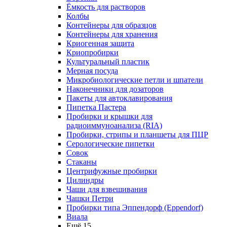
Ёмкость для растворов
Колбы
Контейнеры для образцов
Контейнеры для хранения
Криогенная защита
Криопробирки
Культуральный пластик
Мерная посуда
Микробиологические петли и шпатели
Наконечники для дозаторов
Пакеты для автоклавирования
Пипетка Пастера
Пробирки и крышки для
радиоиммуноанализа (RIA)
Пробирки, стрипы и планшеты для ПЦР
Серологические пипетки
Совок
Стаканы
Центрифужные пробирки
Цилиндры
Чаши для взвешивания
Чашки Петри
Пробирки типа Эппендорф (Eppendorf)
Виала
Ещё 15