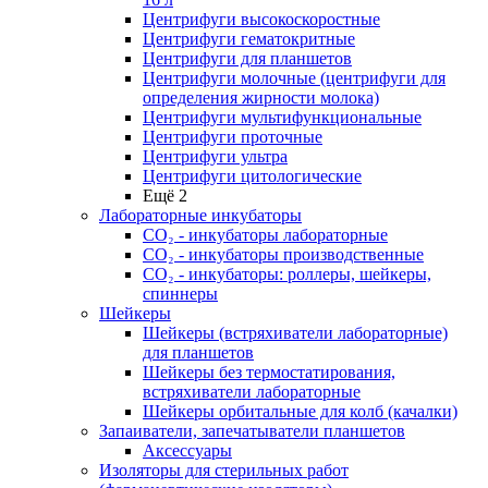
Центрифуги высокоскоростные
Центрифуги гематокритные
Центрифуги для планшетов
Центрифуги молочные (центрифуги для
определения жирности молока)
Центрифуги мультифункциональные
Центрифуги проточные
Центрифуги ультра
Центрифуги цитологические
Ещё 2
Лабораторные инкубаторы
СО₂ - инкубаторы лабораторные
СО₂ - инкубаторы производственные
СО₂ - инкубаторы: роллеры, шейкеры,
спиннеры
Шейкеры
Шейкеры (встряхиватели лабораторные)
для планшетов
Шейкеры без термостатирования,
встряхиватели лабораторные
Шейкеры орбитальные для колб (качалки)
Запаиватели, запечатыватели планшетов
Аксессуары
Изоляторы для стерильных работ