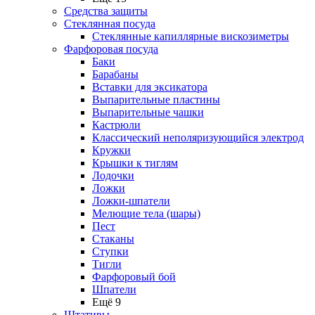
Средства защиты
Стеклянная посуда
Стеклянные капиллярные вискозиметры
Фарфоровая посуда
Баки
Барабаны
Вставки для эксикатора
Выпарительные пластины
Выпарительные чашки
Кастрюли
Классический неполяризующийся электрод
Кружки
Крышки к тиглям
Лодочки
Ложки
Ложки-шпатели
Мелющие тела (шары)
Пест
Стаканы
Ступки
Тигли
Фарфоровый бой
Шпатели
Ещё 9
Штативы