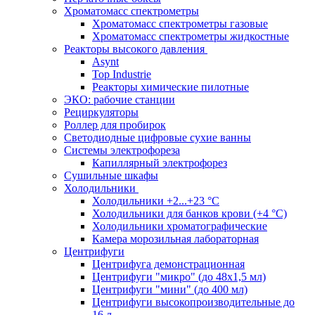
Хроматомасс спектрометры
Хроматомасс спектрометры газовые
Хроматомасс спектрометры жидкостные
Реакторы высокого давления
Asynt
Top Industrie
Реакторы химические пилотные
ЭКО: рабочие станции
Рециркуляторы
Роллер для пробирок
Светодиодные цифровые сухие ванны
Системы электрофореза
Капиллярный электрофорез
Сушильные шкафы
Холодильники
Холодильники +2...+23 °С
Холодильники для банков крови (+4 °С)
Холодильники хроматографические
Камера морозильная лабораторная
Центрифуги
Центрифуга демонстрационная
Центрифуги "микро" (до 48x1,5 мл)
Центрифуги "мини" (до 400 мл)
Центрифуги высокопроизводительные до
16 л