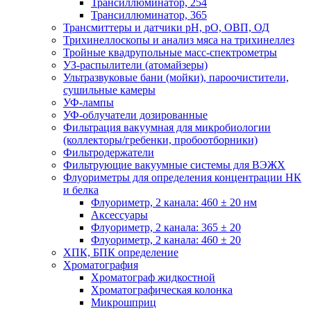
Трансиллюминатор, 254
Трансиллюминатор, 365
Трансмиттеры и датчики рН, рО, ОВП, ОД
Трихинеллоскопы и анализ мяса на трихинеллез
Тройные квадрупольные масс-спектрометры
УЗ-распылители (атомайзеры)
Ультразвуковые бани (мойки), пароочистители,
сушильные камеры
УФ-лампы
УФ-облучатели дозированные
Фильтрация вакуумная для микробиологии
(коллекторы/гребенки, пробоотборники)
Фильтродержатели
Фильтрующие вакуумные системы для ВЭЖХ
Флуориметры для определения концентрации НК
и белка
Флуориметр, 2 канала: 460 ± 20 нм
Аксессуары
Флуориметр, 2 канала: 365 ± 20
Флуориметр, 2 канала: 460 ± 20
ХПК, БПК определение
Хроматография
Хроматограф жидкостной
Хроматографическая колонка
Микрошприц