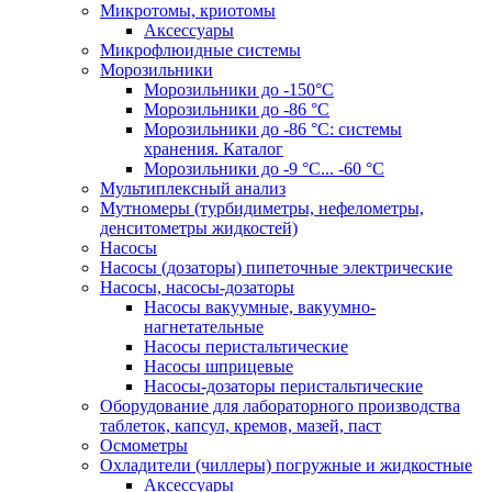
Микротомы, криотомы
Аксессуары
Микрофлюидные системы
Морозильники
Морозильники до -150°С
Морозильники до -86 °C
Морозильники до -86 °C: системы
хранения. Каталог
Морозильники до -9 °C... -60 °C
Мультиплексный анализ
Мутномеры (турбидиметры, нефелометры,
денситометры жидкостей)
Насосы
Насосы (дозаторы) пипеточные электрические
Насосы, насосы-дозаторы
Насосы вакуумные, вакуумно-
нагнетательные
Насосы перистальтические
Насосы шприцевые
Насосы-дозаторы перистальтические
Оборудование для лабораторного производства
таблеток, капсул, кремов, мазей, паст
Осмометры
Охладители (чиллеры) погружные и жидкостные
Аксессуары