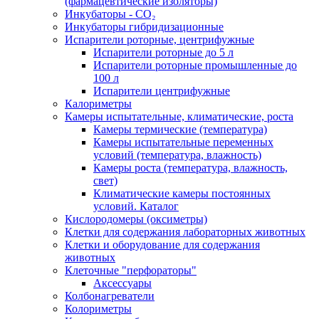
(фармацевтические изоляторы)
Инкубаторы - CO₂
Инкубаторы гибридизационные
Испарители роторные, центрифужные
Испарители роторные до 5 л
Испарители роторные промышленные до
100 л
Испарители центрифужные
Калориметры
Камеры испытательные, климатические, роста
Камеры термические (температура)
Камеры испытательные переменных
условий (температура, влажность)
Камеры роста (температура, влажность,
свет)
Климатические камеры постоянных
условий. Каталог
Кислородомеры (оксиметры)
Клетки для содержания лабораторных животных
Клетки и оборудование для содержания
животных
Клеточные "перфораторы"
Аксессуары
Колбонагреватели
Колориметры