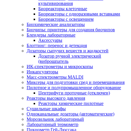
культивирования
Биореакторы клеточные
Биореакторы с одноразовыми вставками
Биореакторы с освещением
Биохимические анализаторы
Биочипы: принтеры для создания биочипов
Блендеры лабораторные
Аксессуары
Блоттинг: перенос и детекция
Дозаторы сыпучих веществ и жидкостей
Дозатор ручной электрический
(виброшпатель
ИК-спектрометры и микроскопы
Инкапсуляторы
Масс-спектрометры MALDI
Миксеры для подготовки сред и перемешивания
Пилотное и полупромышленное оборудование
Центрифуги проточные (отключен)
Реакторы высокого давления
Реакторы химические пилотные
Сушильные шкафы
Одноканальные дозаторы (автоматические)
Морозильник лабораторный
Лабораторный термометр
Пикнометр Гей-Люссака