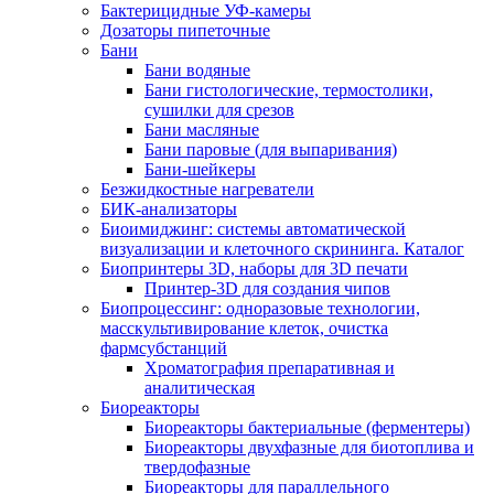
Бактерицидные УФ-камеры
Дозаторы пипеточные
Бани
Бани водяные
Бани гистологические, термостолики,
сушилки для срезов
Бани масляные
Бани паровые (для выпаривания)
Бани-шейкеры
Безжидкостные нагреватели
БИК-анализаторы
Биоимиджинг: системы автоматической
визуализации и клеточного скрининга. Каталог
Биопринтеры 3D, наборы для 3D печати
Принтер-3D для создания чипов
Биопроцессинг: одноразовые технологии,
масскультивирование клеток, очистка
фармсубстанций
Хроматография препаративная и
аналитическая
Биореакторы
Биореакторы бактериальные (ферментеры)
Биореакторы двухфазные для биотоплива и
твердофазные
Биореакторы для параллельного