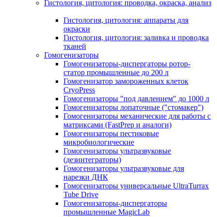
Гистология, цитология: проводка, окраска, анализ
Гистология, цитология: аппараты для
окраски
Гистология, цитология: заливка и проводка
тканей
Гомогенизаторы
Гомогенизаторы-диспергаторы ротор-
статор промышленные до 200 л
Гомогенизатор замороженных клеток
CryoPress
Гомогенизаторы "под давлением" до 1000 л
Гомогенизаторы лопаточные ("стомакер")
Гомогенизаторы механические для работы с
матриксами (FastPrep и аналоги)
Гомогенизаторы пестиковые
микробиологические
Гомогенизаторы ультразвуковые
(дезинтеграторы)
Гомогенизаторы ультразвуковые для
нарезки ДНК
Гомогенизаторы универсальные UltraTurrax
Tube Drive
Гомогенизаторы-диспергаторы
промышленные MagicLab