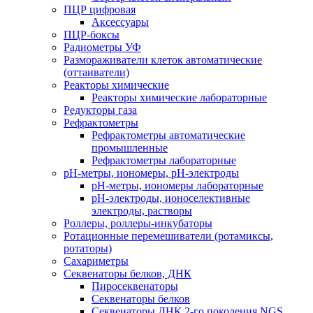
ПЦР цифровая
Аксессуары
ПЦР-боксы
Радиометры УФ
Размораживатели клеток автоматические
(оттаиватели)
Реакторы химические
Реакторы химические лабораторные
Редукторы газа
Рефрактометры
Рефрактометры автоматические
промышленные
Рефрактометры лабораторные
рН-метры, иономеры, рН-электроды
рН-метры, иономеры лабораторные
рН-электроды, ионоселективные
электроды, растворы
Роллеры, роллеры-инкубаторы
Ротационные перемешиватели (ротамиксы,
ротаторы)
Сахариметры
Секвенаторы белков, ДНК
Пиросеквенаторы
Секвенаторы белков
Секвенаторы ДНК 2-го поколения NGS