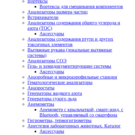
Вортексы
Вортексы для смешивания компонентов
Анализаторы размера частиц
Встряхиватели
Анализаторы содержания общего углерода и
азота (ТОС)
Аксессуары
Анализаторы содержания ртути и других
токсичных элементов
Вытяжные рукава (локальные вытяжные
системы)
Анализаторы СОЭ
Гель- и хемидокументирующие системы
Аксессуары
Анаэробные и микроаэрофильные станции
Гематологические анализаторы
Анаэростаты
Генераторы жидкого азота
Генераторы сухого льда
Анемометры
Анемометр с крыльчаткой, смарт-зонд, с
Bluetooth, управляемый со смартфона
Гигрометры, термогигрометры
Анестезия лабораторных животных. Каталог
Аксессуары