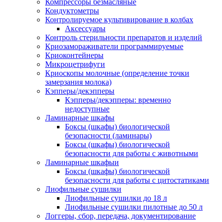
Компрессоры безмасляные
Кондуктометры
Контролируемое культивирование в колбах
Аксессуары
Контроль стерильности препаратов и изделий
Криозамораживатели программируемые
Криоконтейнеры
Микроцетрифуги
Криоскопы молочные (определение точки
замерзания молока)
Кэпперы/декэпперы
Кэпперы/декэпперы: временно
недоступные
Ламинарные шкафы
Боксы (шкафы) биологической
безопасности (ламинары)
Боксы (шкафы) биологической
безопасности для работы с животными
Ламинарные шкафыи
Боксы (шкафы) биологической
безопасности для работы с цитостатиками
Лиофильные сушилки
Лиофильные сушилки до 18 л
Лиофильные сушилки пилотные до 50 л
Логгеры, сбор, передача, документирование