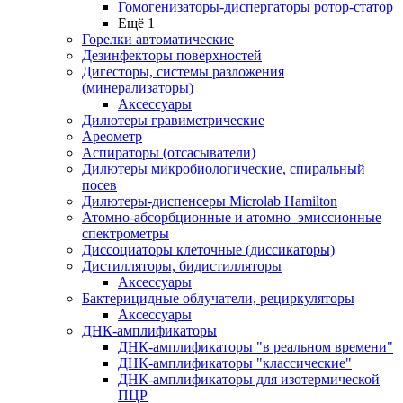
Гомогенизаторы-диспергаторы ротор-статор
Ещё 1
Горелки автоматические
Дезинфекторы поверхностей
Дигесторы, системы разложения
(минерализаторы)
Аксессуары
Дилютеры гравиметрические
Ареометр
Аспираторы (отсасыватели)
Дилютеры микробиологические, спиральный
посев
Дилютеры-диспенсеры Microlab Hamilton
Атомно-абсорбционные и атомно–эмиссионные
спектрометры
Диссоциаторы клеточные (диссикаторы)
Дистилляторы, бидистилляторы
Аксессуары
Бактерицидные облучатели, рециркуляторы
Аксессуары
ДНК-амплификаторы
ДНК-амплификаторы "в реальном времени"
ДНК-амплификаторы "классические"
ДНК-амплификаторы для изотермической
ПЦР