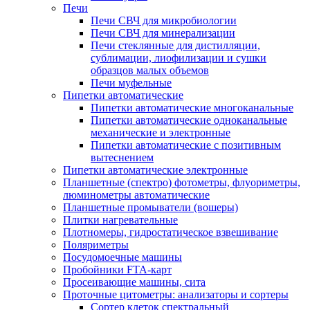
Печи
Печи СВЧ для микробиологии
Печи СВЧ для минерализации
Печи стеклянные для дистилляции,
сублимации, лиофилизации и сушки
образцов малых объемов
Печи муфельные
Пипетки автоматические
Пипетки автоматические многоканальные
Пипетки автоматические одноканальные
механические и электронные
Пипетки автоматические с позитивным
вытеснением
Пипетки автоматические электронные
Планшетные (спектро) фотометры, флуориметры,
люминометры автоматические
Планшетные промыватели (вошеры)
Плитки нагревательные
Плотномеры, гидростатическое взвешивание
Поляриметры
Посудомоечные машины
Пробойники FTA-карт
Просеивающие машины, сита
Проточные цитометры: анализаторы и сортеры
Сортер клеток спектральный