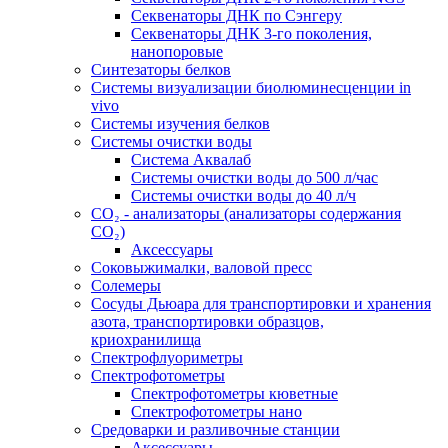
Секвенаторы ДНК по Сэнгеру
Секвенаторы ДНК 3-го поколения,
нанопоровые
Синтезаторы белков
Системы визуализации биолюминесценции in
vivo
Системы изучения белков
Системы очистки воды
Система Аквалаб
Системы очистки воды до 500 л/час
Системы очистки воды до 40 л/ч
СО₂ - анализаторы (анализаторы содержания
СО₂)
Аксессуары
Соковыжималки, валовой пресс
Солемеры
Сосуды Дьюара для транспортировки и хранения
азота, транспортировки образцов,
криохранилища
Спектрофлуориметры
Спектрофотометры
Спектрофотометры кюветные
Спектрофотометры нано
Средоварки и разливочные станции
Аксессуары