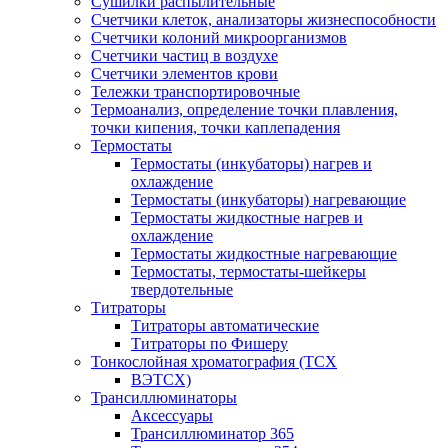
Сушилки распылительные
Счетчики клеток, анализаторы жизнеспособности
Счетчики колоний микроорганизмов
Счетчики частиц в воздухе
Счетчики элементов крови
Тележки транспортировочные
Термоанализ, определение точки плавления,
точки кипения, точки каплепадения
Термостаты
Термостаты (инкубаторы) нагрев и
охлаждение
Термостаты (инкубаторы) нагревающие
Термостаты жидкостные нагрев и
охлаждение
Термостаты жидкостные нагревающие
Термостаты, термостаты-шейкеры
твердотельные
Титраторы
Титраторы автоматические
Титраторы по Фишеру
Тонкослойная хроматография (ТСХ
ВЭТСХ)
Трансиллюминаторы
Аксессуары
Трансиллюминатор 365