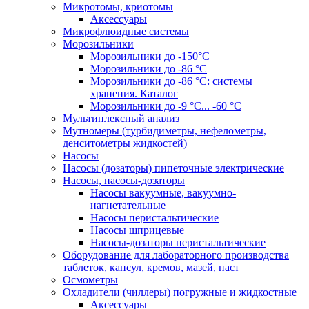
Микротомы, криотомы
Аксессуары
Микрофлюидные системы
Морозильники
Морозильники до -150°С
Морозильники до -86 °C
Морозильники до -86 °C: системы
хранения. Каталог
Морозильники до -9 °C... -60 °C
Мультиплексный анализ
Мутномеры (турбидиметры, нефелометры,
денситометры жидкостей)
Насосы
Насосы (дозаторы) пипеточные электрические
Насосы, насосы-дозаторы
Насосы вакуумные, вакуумно-
нагнетательные
Насосы перистальтические
Насосы шприцевые
Насосы-дозаторы перистальтические
Оборудование для лабораторного производства
таблеток, капсул, кремов, мазей, паст
Осмометры
Охладители (чиллеры) погружные и жидкостные
Аксессуары