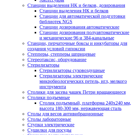
Станции выделения НК и белков, дозирования
Станции выделения НК и белков
Станции для автоматической подготовки
библиотек NGS
Станции дозирования автоматические
Станции дозирования полуавтоматические
и механические 96 и 384-канальные
Станции, перчаточные боксы и инкубаторы для
создания условий гипоксии
Степперы, степперы шприцевые
Стереотаксис, оборудование
Стерилизаторы
Стерилизаторы суховоздушные
Стерилизаторы электрические
микробиологических петель, игл, мелкого
инструмента
Столики для засева чашек Петри вращающиеся
Столики подъемные
Столик подъемный, платформа 240х240 мм,
высота 180-300 мм, нержавеющая сталь
Столы для весов антивибрационные
Столы лабораторные
Ступки электрические
Сушилки для посуды