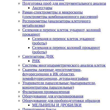
Подготовка проб для инструментального анализа
Аксессуары
Раман-спектрометры и микроскопы
(спектрометры комбинационного рассеяния)
Респирометры (анализаторы клеточного
метаболизма)
Селекция и перенос клеток эукариот, колоний
прокариот
Селекция и перенос клеток эукариот
(роботы)
Селекция и перенос колоний прокариот
(роботы)
Синтезаторы ДНК
РНК
Системы многопараметрического анализа клеток
Сканеры лазерные денситометрии,
флуоресценции в ИК областях,
хемифлуоресценции, ауторадиографии
Упариватели параллельные (выпариватели,
концентраторы параллельные)
Фильтрация промышленная
Оборудование для культивирования
Оборудование для пробоподготовки образцов
МЕЛЬНИЦЫ И ДРОБИЛКИ
Перчаточные боксы