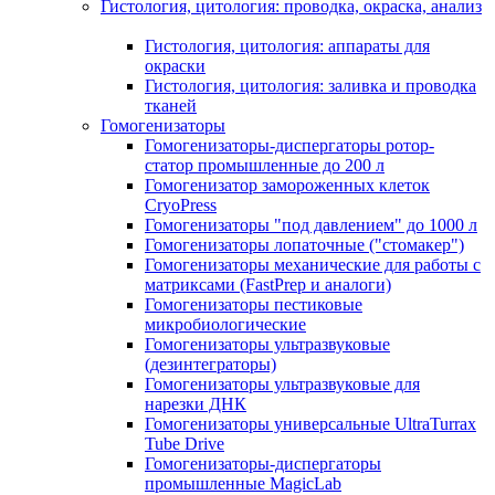
Гистология, цитология: проводка, окраска, анализ
Гистология, цитология: аппараты для
окраски
Гистология, цитология: заливка и проводка
тканей
Гомогенизаторы
Гомогенизаторы-диспергаторы ротор-
статор промышленные до 200 л
Гомогенизатор замороженных клеток
CryoPress
Гомогенизаторы "под давлением" до 1000 л
Гомогенизаторы лопаточные ("стомакер")
Гомогенизаторы механические для работы с
матриксами (FastPrep и аналоги)
Гомогенизаторы пестиковые
микробиологические
Гомогенизаторы ультразвуковые
(дезинтеграторы)
Гомогенизаторы ультразвуковые для
нарезки ДНК
Гомогенизаторы универсальные UltraTurrax
Tube Drive
Гомогенизаторы-диспергаторы
промышленные MagicLab