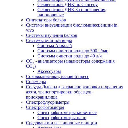
Секвенаторы ДНК по Сэнгеру
Секвенаторы ДНК 3-го поколения,
нанопоровые
Синтезаторы белков
Системы визуализации биолюминесценции in
vivo
Системы изучения белков
Системы очистки воды
Система Аквалаб
Системы очистки воды до 500 л/час
Системы очистки воды до 40 л/ч
СО₂ - анализаторы (анализаторы содержания
СО₂)
Аксессуары
Соковыжималки, валовой пресс
Солемеры
Сосуды Дьюара для транспортировки и хранения
азота, транспортировки образцов,
криохранилища
Спектрофлуориметры
Спектрофотометры
Спектрофотометры кюветные
Спектрофотометры нано
Средоварки и разливочные станции
Аксессуары