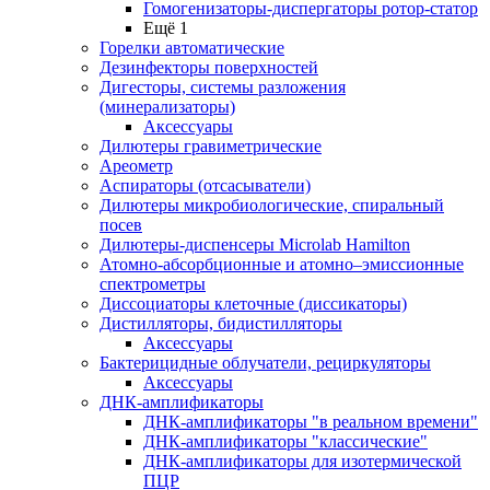
Гомогенизаторы-диспергаторы ротор-статор
Ещё 1
Горелки автоматические
Дезинфекторы поверхностей
Дигесторы, системы разложения
(минерализаторы)
Аксессуары
Дилютеры гравиметрические
Ареометр
Аспираторы (отсасыватели)
Дилютеры микробиологические, спиральный
посев
Дилютеры-диспенсеры Microlab Hamilton
Атомно-абсорбционные и атомно–эмиссионные
спектрометры
Диссоциаторы клеточные (диссикаторы)
Дистилляторы, бидистилляторы
Аксессуары
Бактерицидные облучатели, рециркуляторы
Аксессуары
ДНК-амплификаторы
ДНК-амплификаторы "в реальном времени"
ДНК-амплификаторы "классические"
ДНК-амплификаторы для изотермической
ПЦР