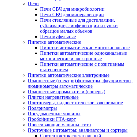
Печи
Печи СВЧ для микробиологии
Печи СВЧ для минерализации
Печи стеклянные для дистилляции,
сублимации, лиофилизации и сушки
образцов малых объемов
Печи муфельные
Пипетки автоматические
Пипетки автоматические многоканальные
Пипетки автоматические одноканальные
механические и электронные
Пипетки автоматические с позитивным
вытеснением
Пипетки автоматические электронные
Планшетные (спектро) фотометры, флуориметры,
люминометры автоматические
Планшетные промыватели (вошеры)
Плитки нагревательные
Плотномеры, гидростатическое взвешивание
Поляриметры
Посудомоечные машины
Пробойники FTA-карт
Просеивающие машины, сита
Проточные цитометры: анализаторы и сортеры
Сортер клеток спектральный