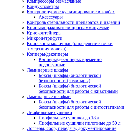
Компрессоры безмасляные
Кондуктометры
Контролируемое культивирование в колбах
Аксессуары
Контроль стерильности препаратов и изделий
Криозамораживатели программируемые
Криоконтейнеры
Микроцетрифуги
Криоскопы молочные (определение точки
замерзания молока)
Кэпперы/декэпперы
Кэпперы/декэпперы: временно
недоступные
Ламинарные шкафы
Боксы (шкафы) биологической
безопасности (ламинары)
Боксы (шкафы) биологической
безопасности для работы с животными
Ламинарные шкафыи
Боксы (шкафы) биологической
безопасности для работы с цитостатиками
Лиофильные сушилки
Лиофильные сушилки до 18 л
Лиофильные сушилки пилотные до 50 л
Логгеры, сбор, передача, документирование