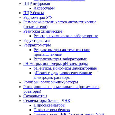
ПЦР цифровая
Аксессуары
ПЦР-боксы
Радиометры УФ
Размораживатели клеток автоматические
(оттаиватели)
Реакторы химические
Реакторы химические лабораторные
Редукторы газа
Рефрактометры
Рефрактометры автоматические
промышленные
Рефрактометры лабораторные
рН-метры, иономеры, рН-электроды
рН-метры, иономеры лабораторные
рН-электроды, ионоселективные
электроды, растворы
Роллеры, роллеры-инкубаторы
Ротационные перемешиватели (ротамиксы,
ротаторы)
Сахариметры
Секвенаторы белков, ДНК
Пиросеквенаторы
Секвенаторы белков
Секвенаторы ДНК 2-го поколения NGS