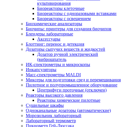
культивирования
Биореакторы клеточные
Биореакторы с одноразовыми вставками
Биореакторы с освещением
Биохимические анализаторы
Биочипы: принтеры для создания биочипов
Блендеры лабораторные
Аксессуары
Блоттинг: перенос и детекция
Дозаторы сыпучих веществ и жидкостей
Дозатор ручной электрический
(виброшпатель
ИК-спектрометры и микроскопы
Инкапсуляторы
Масс-спектрометры MALDI
Миксеры для подготовки сред и перемешивания
Пилотное и полупромышленное оборудование
Центрифуги проточные (отключен)
Реакторы высокого давления
Реакторы химические пилотные
Сушильные шкафы
Одноканальные дозаторы (автоматические)
Морозильник лабораторный
Лабораторный термометр
Пикнометр Гей-Люссака