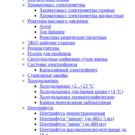
Хроматомасс спектрометры
Хроматомасс спектрометры газовые
Хроматомасс спектрометры жидкостные
Реакторы высокого давления
Asynt
Top Industrie
Реакторы химические пилотные
ЭКО: рабочие станции
Рециркуляторы
Роллер для пробирок
Светодиодные цифровые сухие ванны
Системы электрофореза
Капиллярный электрофорез
Сушильные шкафы
Холодильники
Холодильники +2...+23 °С
Холодильники для банков крови (+4 °С)
Холодильники хроматографические
Камера морозильная лабораторная
Центрифуги
Центрифуга демонстрационная
Центрифуги "микро" (до 48x1,5 мл)
Центрифуги "мини" (до 400 мл)
Центрифуги высокопроизводительные до
16 л