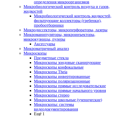
определения микроорганизмов
Микробиологический контроль воздуха и газов,
жидкостей
Микробиологический контроль жидкостей,
фильтрующие коллекторы (гребенки),
пробоотборники
Микродиссекторы, микроперфораторы, лазеры
Микроманипуляторы, микроинъекторы,
микрокузницы, пулеры
Аксессуары
Микроматричный анализ
Микроскопы
Предметные стекла
Микроскопы зондовые сканирующие
Микроскопы конфокальные
Микроскопы Theia
Микроскопы инвертированные
Микроскопы поляризационные
Микроскопы прямые исследовательские
Микроскопы прямые начального уровня
Микроскопы стерео
Микроскопы школьные (ученические)
Микроскопы: системы
видеодокументирования
Ещё 1