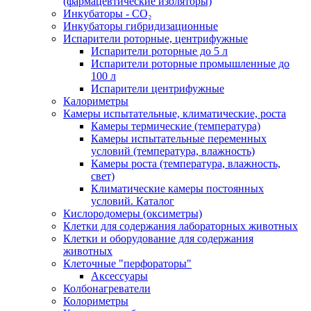
(фармацевтические изоляторы)
Инкубаторы - CO₂
Инкубаторы гибридизационные
Испарители роторные, центрифужные
Испарители роторные до 5 л
Испарители роторные промышленные до
100 л
Испарители центрифужные
Калориметры
Камеры испытательные, климатические, роста
Камеры термические (температура)
Камеры испытательные переменных
условий (температура, влажность)
Камеры роста (температура, влажность,
свет)
Климатические камеры постоянных
условий. Каталог
Кислородомеры (оксиметры)
Клетки для содержания лабораторных животных
Клетки и оборудование для содержания
животных
Клеточные "перфораторы"
Аксессуары
Колбонагреватели
Колориметры