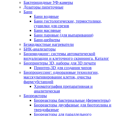
Бактерицидные УФ-камеры
Дозаторы пипеточные
Бани
Бани водяные
Бани гистологические, термостолики,
сушилки для срезов
Бани масляные
Бани паровые (для выпаривания)
Бани-шейкеры
Безжидкостные нагреватели
БИК-анализаторы
Биоимиджинг: системы автоматической
визуализации и клеточного скрининга. Каталог
Биопринтеры 3D, наборы для 3D печати
Принтер-3D для создания чипов
Биопроцессинг: одноразовые технологии,
масскультивирование клеток, очистка
фармсубстанций
Хроматография препаративная и
аналитическая
Биореакторы
Биореакторы бактериальные (ферментеры)
Биореакторы двухфазные для биотоплива и
твердофазные
Биореакторы для параллельного