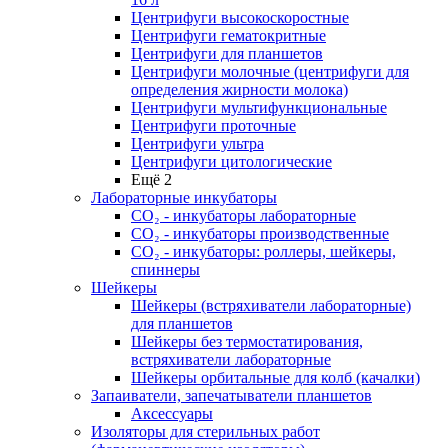
Центрифуги высокоскоростные
Центрифуги гематокритные
Центрифуги для планшетов
Центрифуги молочные (центрифуги для
определения жирности молока)
Центрифуги мультифункциональные
Центрифуги проточные
Центрифуги ультра
Центрифуги цитологические
Ещё 2
Лабораторные инкубаторы
СО₂ - инкубаторы лабораторные
СО₂ - инкубаторы производственные
СО₂ - инкубаторы: роллеры, шейкеры,
спиннеры
Шейкеры
Шейкеры (встряхиватели лабораторные)
для планшетов
Шейкеры без термостатирования,
встряхиватели лабораторные
Шейкеры орбитальные для колб (качалки)
Запаиватели, запечатыватели планшетов
Аксессуары
Изоляторы для стерильных работ