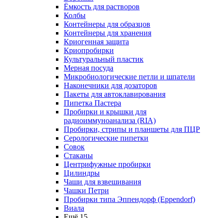
Ёмкость для растворов
Колбы
Контейнеры для образцов
Контейнеры для хранения
Криогенная защита
Криопробирки
Культуральный пластик
Мерная посуда
Микробиологические петли и шпатели
Наконечники для дозаторов
Пакеты для автоклавирования
Пипетка Пастера
Пробирки и крышки для
радиоиммуноанализа (RIA)
Пробирки, стрипы и планшеты для ПЦР
Серологические пипетки
Совок
Стаканы
Центрифужные пробирки
Цилиндры
Чаши для взвешивания
Чашки Петри
Пробирки типа Эппендорф (Eppendorf)
Виала
Ещё 15