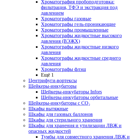
Хроматография пробоподготовка:
фильтрация, ТФЭ и экстракция под
давлением
Хроматографы газовые
Хроматографы гель-проникающие
Хроматографы промышленные
Хроматографы жидкостные высокого
давления (ВЭЖХ)
Хроматографы жидкостные низкого
давления
Хроматографы жидкостные среднего
давления
Хроматографы флэш
Ещё 1
Центрифуги-вортексы
Шейкеры-инкубаторы
Шейкеры-инкубаторы Infors
Шейкеры-инкубаторы орбитальные
Шейкеры-инкубаторы с CО₂
Шкафы вытяжные
Шкафы для газовых баллонов
Шкафы для стерильного хранения
Шкафы для хранения и утилизации ЛВЖ и
опасных жидкостей
Тумбы для совместного хранения ЛВЖ и