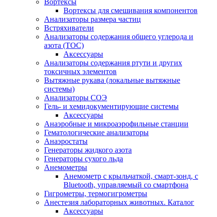
Вортексы
Вортексы для смешивания компонентов
Анализаторы размера частиц
Встряхиватели
Анализаторы содержания общего углерода и
азота (ТОС)
Аксессуары
Анализаторы содержания ртути и других
токсичных элементов
Вытяжные рукава (локальные вытяжные
системы)
Анализаторы СОЭ
Гель- и хемидокументирующие системы
Аксессуары
Анаэробные и микроаэрофильные станции
Гематологические анализаторы
Анаэростаты
Генераторы жидкого азота
Генераторы сухого льда
Анемометры
Анемометр с крыльчаткой, смарт-зонд, с
Bluetooth, управляемый со смартфона
Гигрометры, термогигрометры
Анестезия лабораторных животных. Каталог
Аксессуары