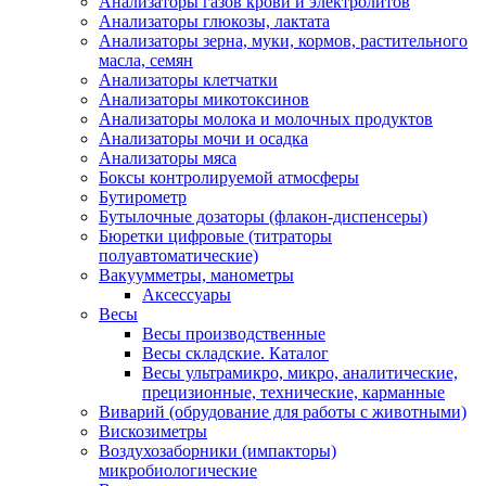
Анализаторы газов крови и электролитов
Анализаторы глюкозы, лактата
Анализаторы зерна, муки, кормов, растительного
масла, семян
Анализаторы клетчатки
Анализаторы микотоксинов
Анализаторы молока и молочных продуктов
Анализаторы мочи и осадка
Анализаторы мяса
Боксы контролируемой атмосферы
Бутирометр
Бутылочные дозаторы (флакон-диспенсеры)
Бюретки цифровые (титраторы
полуавтоматические)
Вакуумметры, манометры
Аксессуары
Весы
Весы производственные
Весы складские. Каталог
Весы ультрамикро, микро, аналитические,
прецизионные, технические, карманные
Виварий (обрудование для работы с животными)
Вискозиметры
Воздухозаборники (импакторы)
микробиологические