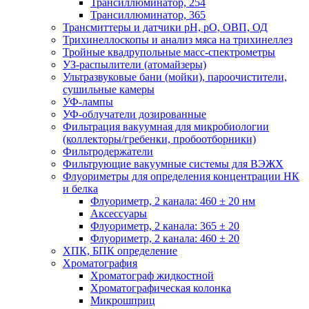
Трансиллюминатор, 254
Трансиллюминатор, 365
Трансмиттеры и датчики рН, рО, ОВП, ОД
Трихинеллоскопы и анализ мяса на трихинеллез
Тройные квадрупольные масс-спектрометры
УЗ-распылители (атомайзеры)
Ультразвуковые бани (мойки), пароочистители,
сушильные камеры
УФ-лампы
УФ-облучатели дозированные
Фильтрация вакуумная для микробиологии
(коллекторы/гребенки, пробоотборники)
Фильтродержатели
Фильтрующие вакуумные системы для ВЭЖХ
Флуориметры для определения концентрации НК
и белка
Флуориметр, 2 канала: 460 ± 20 нм
Аксессуары
Флуориметр, 2 канала: 365 ± 20
Флуориметр, 2 канала: 460 ± 20
ХПК, БПК определение
Хроматография
Хроматограф жидкостной
Хроматографическая колонка
Микрошприц