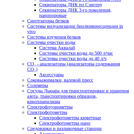
Секвенаторы ДНК по Сэнгеру
Секвенаторы ДНК 3-го поколения,
нанопоровые
Синтезаторы белков
Системы визуализации биолюминесценции in
vivo
Системы изучения белков
Системы очистки воды
Система Аквалаб
Системы очистки воды до 500 л/час
Системы очистки воды до 40 л/ч
СО₂ - анализаторы (анализаторы содержания
СО₂)
Аксессуары
Соковыжималки, валовой пресс
Солемеры
Сосуды Дьюара для транспортировки и хранения
азота, транспортировки образцов,
криохранилища
Спектрофлуориметры
Спектрофотометры
Спектрофотометры кюветные
Спектрофотометры нано
Средоварки и разливочные станции
Аксессуары