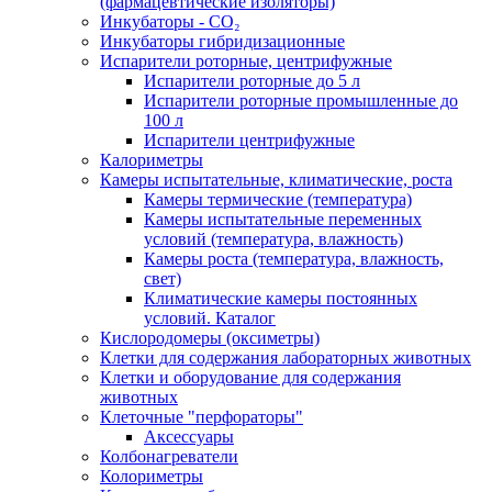
(фармацевтические изоляторы)
Инкубаторы - CO₂
Инкубаторы гибридизационные
Испарители роторные, центрифужные
Испарители роторные до 5 л
Испарители роторные промышленные до
100 л
Испарители центрифужные
Калориметры
Камеры испытательные, климатические, роста
Камеры термические (температура)
Камеры испытательные переменных
условий (температура, влажность)
Камеры роста (температура, влажность,
свет)
Климатические камеры постоянных
условий. Каталог
Кислородомеры (оксиметры)
Клетки для содержания лабораторных животных
Клетки и оборудование для содержания
животных
Клеточные "перфораторы"
Аксессуары
Колбонагреватели
Колориметры