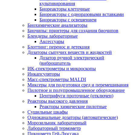
культивирования
Биореакторы клеточные
Биореакторы с одноразовыми вставками
Биореакторы с освещением
Биохимические анализаторы
Биочипы: принтеры для создания биочипов
Блендеры лабораторные
Аксессуары
Блоттинг: перенос и детекция
Дозаторы сыпучих веществ и жидкостей
Дозатор ручной электрический
(виброшпатель
ИК-спектрометры и микроскопы
Инкапсуляторы
Масс-спектрометры MALDI
Миксеры для подготовки сред и перемешивания
Пилотное и полупромышленное оборудование
Центрифуги проточные (отключен)
Реакторы высокого давления
Реакторы химические пилотные
Сушильные шкафы
Одноканальные дозаторы (автоматические)
Морозильник лабораторный
Лабораторный термометр
Пикнометр Гей-Люссака