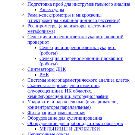
Подготовка проб для инструментального анализа
Аксессуары
Раман-спектрометры и микроскопы
(спектрометры комбинационного рассеяния)
Респирометры (анализаторы клеточного
метаболизма)
Селекция и перенос клеток эукариот, колоний
прокариот
Селекция и перенос клеток эукариот
(роботы)
Селекция и перенос колоний прокариот
(роботы)
Синтезаторы ДНК
РНК
Системы многопараметрического анализа клеток
Сканеры лазерные денситометрии,
флуоресценции в ИК областях,
хемифлуоресценции, ауторадиографии
Упариватели параллельные (выпариватели,
концентраторы параллельные)
Фильтрация промышленная
Оборудование для культивирования
Оборудование для пробоподготовки образцов
МЕЛЬНИЦЫ И ДРОБИЛКИ
Перчаточные боксы