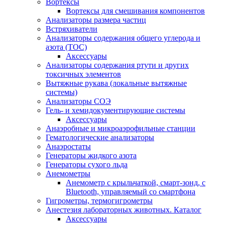
Вортексы
Вортексы для смешивания компонентов
Анализаторы размера частиц
Встряхиватели
Анализаторы содержания общего углерода и
азота (ТОС)
Аксессуары
Анализаторы содержания ртути и других
токсичных элементов
Вытяжные рукава (локальные вытяжные
системы)
Анализаторы СОЭ
Гель- и хемидокументирующие системы
Аксессуары
Анаэробные и микроаэрофильные станции
Гематологические анализаторы
Анаэростаты
Генераторы жидкого азота
Генераторы сухого льда
Анемометры
Анемометр с крыльчаткой, смарт-зонд, с
Bluetooth, управляемый со смартфона
Гигрометры, термогигрометры
Анестезия лабораторных животных. Каталог
Аксессуары