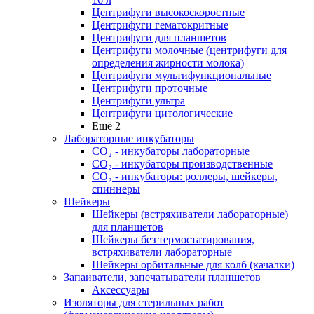
Центрифуги высокоскоростные
Центрифуги гематокритные
Центрифуги для планшетов
Центрифуги молочные (центрифуги для
определения жирности молока)
Центрифуги мультифункциональные
Центрифуги проточные
Центрифуги ультра
Центрифуги цитологические
Ещё 2
Лабораторные инкубаторы
СО₂ - инкубаторы лабораторные
СО₂ - инкубаторы производственные
СО₂ - инкубаторы: роллеры, шейкеры,
спиннеры
Шейкеры
Шейкеры (встряхиватели лабораторные)
для планшетов
Шейкеры без термостатирования,
встряхиватели лабораторные
Шейкеры орбитальные для колб (качалки)
Запаиватели, запечатыватели планшетов
Аксессуары
Изоляторы для стерильных работ