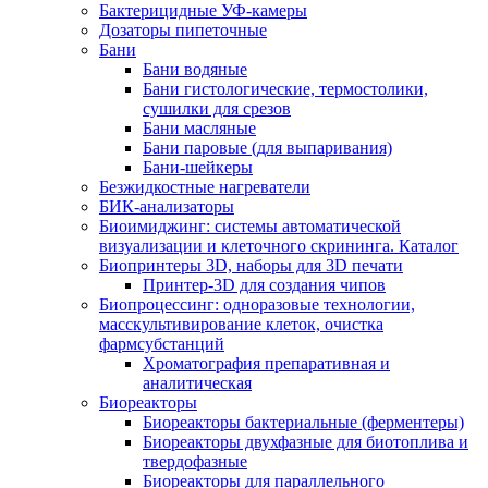
Бактерицидные УФ-камеры
Дозаторы пипеточные
Бани
Бани водяные
Бани гистологические, термостолики,
сушилки для срезов
Бани масляные
Бани паровые (для выпаривания)
Бани-шейкеры
Безжидкостные нагреватели
БИК-анализаторы
Биоимиджинг: системы автоматической
визуализации и клеточного скрининга. Каталог
Биопринтеры 3D, наборы для 3D печати
Принтер-3D для создания чипов
Биопроцессинг: одноразовые технологии,
масскультивирование клеток, очистка
фармсубстанций
Хроматография препаративная и
аналитическая
Биореакторы
Биореакторы бактериальные (ферментеры)
Биореакторы двухфазные для биотоплива и
твердофазные
Биореакторы для параллельного