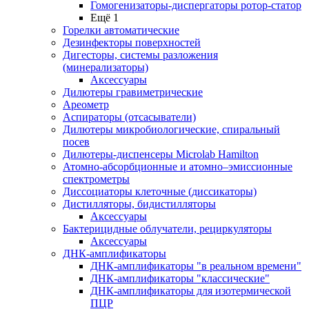
Гомогенизаторы-диспергаторы ротор-статор
Ещё 1
Горелки автоматические
Дезинфекторы поверхностей
Дигесторы, системы разложения
(минерализаторы)
Аксессуары
Дилютеры гравиметрические
Ареометр
Аспираторы (отсасыватели)
Дилютеры микробиологические, спиральный
посев
Дилютеры-диспенсеры Microlab Hamilton
Атомно-абсорбционные и атомно–эмиссионные
спектрометры
Диссоциаторы клеточные (диссикаторы)
Дистилляторы, бидистилляторы
Аксессуары
Бактерицидные облучатели, рециркуляторы
Аксессуары
ДНК-амплификаторы
ДНК-амплификаторы "в реальном времени"
ДНК-амплификаторы "классические"
ДНК-амплификаторы для изотермической
ПЦР