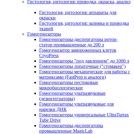
Гистология, цитология: проводка, окраска, анализ
Гистология, цитология: аппараты для
окраски
Гистология, цитология: заливка и проводка
тканей
Гомогенизаторы
Гомогенизаторы-диспергаторы ротор-
статор промышленные до 200 л
Гомогенизатор замороженных клеток
CryoPress
Гомогенизаторы "под давлением" до 1000 л
Гомогенизаторы лопаточные ("стомакер")
Гомогенизаторы механические для работы с
матриксами (FastPrep и аналоги)
Гомогенизаторы пестиковые
микробиологические
Гомогенизаторы ультразвуковые
(дезинтеграторы)
Гомогенизаторы ультразвуковые для
нарезки ДНК
Гомогенизаторы универсальные UltraTurrax
Tube Drive
Гомогенизаторы-диспергаторы
промышленные MagicLab