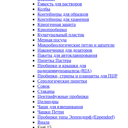
Ёмкость для растворов
Колбы
Контейнеры для образцов
Контейнеры для хранения
Криогенная защита
Криопробирки
Культуральный пластик
Мерная посуда
Микробиологические петли и шпатели
Наконечники для дозаторов
Пакеты для автоклавирования
Пипетка Пастера
Пробирки и крышки для
радиоиммуноанализа (RIA)
Пробирки, стрипы и планшеты для ПЦР
Серологические пипетки
Совок
Стаканы
Центрифужные пробирки
Цилиндры
Чаши для взвешивания
Чашки Петри
Пробирки типа Эппендорф (Eppendorf)
Виала
Ещё 15