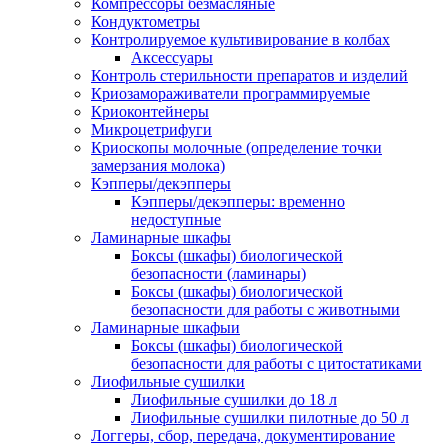
Компрессоры безмасляные
Кондуктометры
Контролируемое культивирование в колбах
Аксессуары
Контроль стерильности препаратов и изделий
Криозамораживатели программируемые
Криоконтейнеры
Микроцетрифуги
Криоскопы молочные (определение точки
замерзания молока)
Кэпперы/декэпперы
Кэпперы/декэпперы: временно
недоступные
Ламинарные шкафы
Боксы (шкафы) биологической
безопасности (ламинары)
Боксы (шкафы) биологической
безопасности для работы с животными
Ламинарные шкафыи
Боксы (шкафы) биологической
безопасности для работы с цитостатиками
Лиофильные сушилки
Лиофильные сушилки до 18 л
Лиофильные сушилки пилотные до 50 л
Логгеры, сбор, передача, документирование