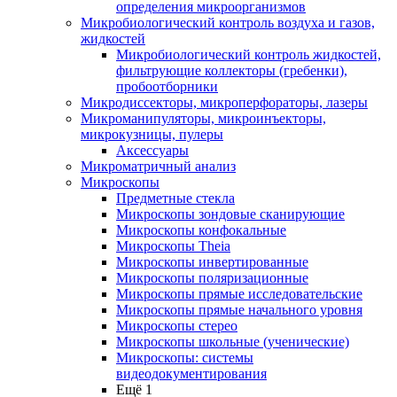
определения микроорганизмов
Микробиологический контроль воздуха и газов,
жидкостей
Микробиологический контроль жидкостей,
фильтрующие коллекторы (гребенки),
пробоотборники
Микродиссекторы, микроперфораторы, лазеры
Микроманипуляторы, микроинъекторы,
микрокузницы, пулеры
Аксессуары
Микроматричный анализ
Микроскопы
Предметные стекла
Микроскопы зондовые сканирующие
Микроскопы конфокальные
Микроскопы Theia
Микроскопы инвертированные
Микроскопы поляризационные
Микроскопы прямые исследовательские
Микроскопы прямые начального уровня
Микроскопы стерео
Микроскопы школьные (ученические)
Микроскопы: системы
видеодокументирования
Ещё 1