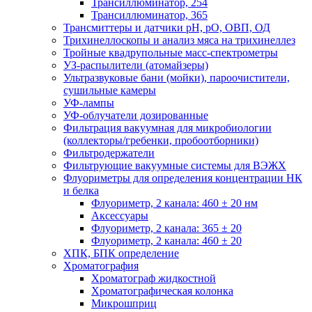
Трансиллюминатор, 254
Трансиллюминатор, 365
Трансмиттеры и датчики рН, рО, ОВП, ОД
Трихинеллоскопы и анализ мяса на трихинеллез
Тройные квадрупольные масс-спектрометры
УЗ-распылители (атомайзеры)
Ультразвуковые бани (мойки), пароочистители,
сушильные камеры
УФ-лампы
УФ-облучатели дозированные
Фильтрация вакуумная для микробиологии
(коллекторы/гребенки, пробоотборники)
Фильтродержатели
Фильтрующие вакуумные системы для ВЭЖХ
Флуориметры для определения концентрации НК
и белка
Флуориметр, 2 канала: 460 ± 20 нм
Аксессуары
Флуориметр, 2 канала: 365 ± 20
Флуориметр, 2 канала: 460 ± 20
ХПК, БПК определение
Хроматография
Хроматограф жидкостной
Хроматографическая колонка
Микрошприц