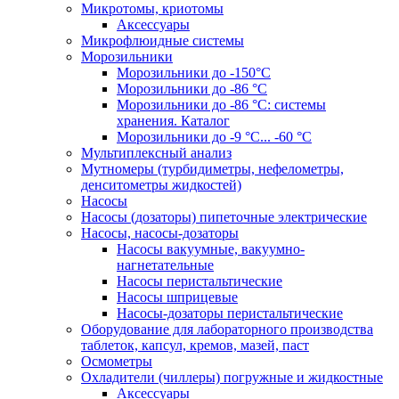
Микротомы, криотомы
Аксессуары
Микрофлюидные системы
Морозильники
Морозильники до -150°С
Морозильники до -86 °C
Морозильники до -86 °C: системы
хранения. Каталог
Морозильники до -9 °C... -60 °C
Мультиплексный анализ
Мутномеры (турбидиметры, нефелометры,
денситометры жидкостей)
Насосы
Насосы (дозаторы) пипеточные электрические
Насосы, насосы-дозаторы
Насосы вакуумные, вакуумно-
нагнетательные
Насосы перистальтические
Насосы шприцевые
Насосы-дозаторы перистальтические
Оборудование для лабораторного производства
таблеток, капсул, кремов, мазей, паст
Осмометры
Охладители (чиллеры) погружные и жидкостные
Аксессуары