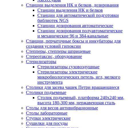
Станции выделения НК и белков, дозирования
Станции выделения НК и белков
Станции для автоматической подготовки
библиотек NGS
Станции дозирования автоматические
Станции дозирования полуавтоматические
и механические 96 и 384-канальные
Станции, перчаточные боксы и инкубаторы для
создания условий гипоксии
Степперы, степперы шприцевые
Стереотаксис, оборудование
Стерилизаторы
Стерилизаторы суховоздушные
Стерилизаторы электрические
микробиологических петель, игл, мелкого
инструмента
Столики для засева чашек Петри вращающиеся
Столики подъемные
Столик подъемный, платформа 240х240 мм,
высота 180-300 мм, нержавеющая сталь
Столы для весов антивибрационные
Столы лабораторные
Ступки электрические
Сушилки для посуды