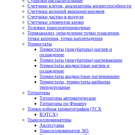
Сушилки распылительные
Счетчики клеток, анализаторы жизнеспособности
Счетчики колоний микроорганизмов
Счетчики частиц в воздухе
Счетчики элементов крови
Тележки транспортировочные
Термоанализ, определение точки плавления,
точки кипения, точки каплепадения
Термостаты
Термостаты (инкубаторы) нагрев и
охлаждение
Термостаты (инкубаторы) нагревающие
Термостаты жидкостные нагрев и
охлаждение
Термостаты жидкостные нагревающие
Термостаты, термостаты-шейкеры
твердотельные
Титраторы
Титраторы автоматические
Титраторы по Фишеру
Тонкослойная хроматография (ТСХ
ВЭТСХ)
Трансиллюминаторы
Аксессуары
Трансиллюминатор 365