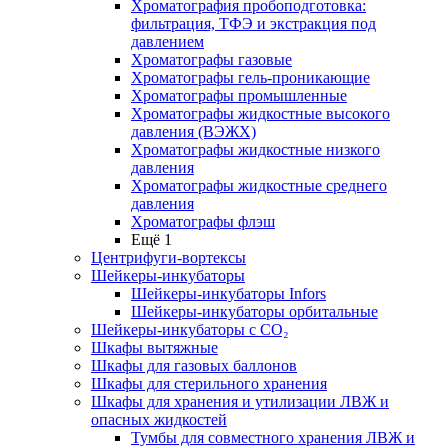
Хроматография пробоподготовка:
фильтрация, ТФЭ и экстракция под
давлением
Хроматографы газовые
Хроматографы гель-проникающие
Хроматографы промышленные
Хроматографы жидкостные высокого
давления (ВЭЖХ)
Хроматографы жидкостные низкого
давления
Хроматографы жидкостные среднего
давления
Хроматографы флэш
Ещё 1
Центрифуги-вортексы
Шейкеры-инкубаторы
Шейкеры-инкубаторы Infors
Шейкеры-инкубаторы орбитальные
Шейкеры-инкубаторы с CО₂
Шкафы вытяжные
Шкафы для газовых баллонов
Шкафы для стерильного хранения
Шкафы для хранения и утилизации ЛВЖ и
опасных жидкостей
Тумбы для совместного хранения ЛВЖ и