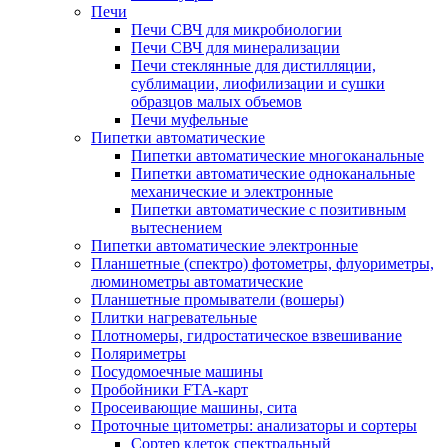
Печи
Печи СВЧ для микробиологии
Печи СВЧ для минерализации
Печи стеклянные для дистилляции,
сублимации, лиофилизации и сушки
образцов малых объемов
Печи муфельные
Пипетки автоматические
Пипетки автоматические многоканальные
Пипетки автоматические одноканальные
механические и электронные
Пипетки автоматические с позитивным
вытеснением
Пипетки автоматические электронные
Планшетные (спектро) фотометры, флуориметры,
люминометры автоматические
Планшетные промыватели (вошеры)
Плитки нагревательные
Плотномеры, гидростатическое взвешивание
Поляриметры
Посудомоечные машины
Пробойники FTA-карт
Просеивающие машины, сита
Проточные цитометры: анализаторы и сортеры
Сортер клеток спектральный