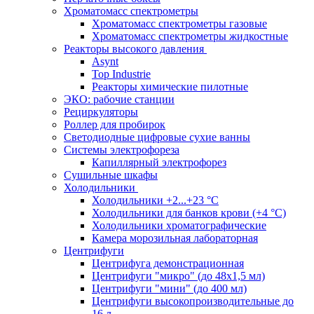
Хроматомасс спектрометры
Хроматомасс спектрометры газовые
Хроматомасс спектрометры жидкостные
Реакторы высокого давления
Asynt
Top Industrie
Реакторы химические пилотные
ЭКО: рабочие станции
Рециркуляторы
Роллер для пробирок
Светодиодные цифровые сухие ванны
Системы электрофореза
Капиллярный электрофорез
Сушильные шкафы
Холодильники
Холодильники +2...+23 °С
Холодильники для банков крови (+4 °С)
Холодильники хроматографические
Камера морозильная лабораторная
Центрифуги
Центрифуга демонстрационная
Центрифуги "микро" (до 48x1,5 мл)
Центрифуги "мини" (до 400 мл)
Центрифуги высокопроизводительные до
16 л