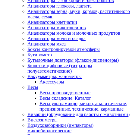
Анализаторы газов крови и электролитов
Анализаторы глюкозы, лактата
Анализаторы зерна, муки, кормов, растительного
масла, семян
Анализаторы клетчатки
Анализаторы микотоксинов
Анализаторы молока и молочных продуктов
Анализаторы мочи и осадка
Анализаторы мяса
Боксы контролируемой атмосферы
Бутирометр
Бутылочные дозаторы (флакон-диспенсеры)
Бюретки цифровые (титраторы
полуавтоматические)
Вакуумметры, манометры
Аксессуары
Весы
Весы производственные
Весы складские. Каталог
Весы ультрамикро, микро, аналитические,
прецизионные, технические, карманные
Виварий (обрудование для работы с животными)
Вискозиметры
Воздухозаборники (импакторы)
микробиологические