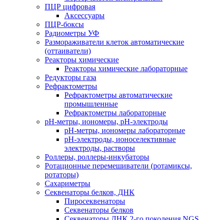
ПЦР цифровая
Аксессуары
ПЦР-боксы
Радиометры УФ
Размораживатели клеток автоматические
(оттаиватели)
Реакторы химические
Реакторы химические лабораторные
Редукторы газа
Рефрактометры
Рефрактометры автоматические
промышленные
Рефрактометры лабораторные
рН-метры, иономеры, рН-электроды
рН-метры, иономеры лабораторные
рН-электроды, ионоселективные
электроды, растворы
Роллеры, роллеры-инкубаторы
Ротационные перемешиватели (ротамиксы,
ротаторы)
Сахариметры
Секвенаторы белков, ДНК
Пиросеквенаторы
Секвенаторы белков
Секвенаторы ДНК 2-го поколения NGS