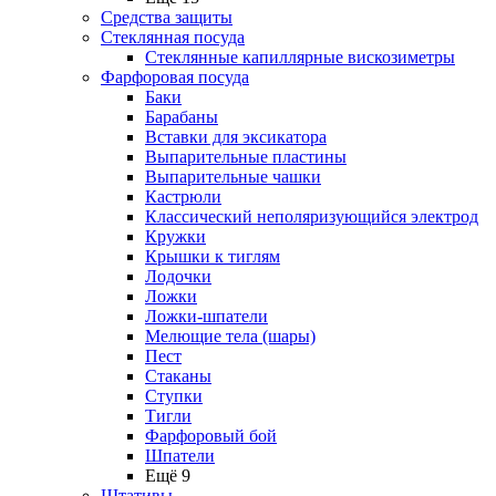
Средства защиты
Стеклянная посуда
Стеклянные капиллярные вискозиметры
Фарфоровая посуда
Баки
Барабаны
Вставки для эксикатора
Выпарительные пластины
Выпарительные чашки
Кастрюли
Классический неполяризующийся электрод
Кружки
Крышки к тиглям
Лодочки
Ложки
Ложки-шпатели
Мелющие тела (шары)
Пест
Стаканы
Ступки
Тигли
Фарфоровый бой
Шпатели
Ещё 9
Штативы