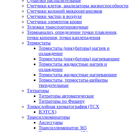
Сушилки распылительные
Счетчики клеток, анализаторы жизнеспособности
Счетчики колоний микроорганизмов
Счетчики частиц в воздухе
Счетчики элементов крови
Тележки транспортировочные
Термоанализ, определение точки плавления,
точки кипения, точки каплепадения
Термостаты
Термостаты (инкубаторы) нагрев и
охлаждение
Термостаты (инкубаторы) нагревающие
Термостаты жидкостные нагрев и
охлаждение
Термостаты жидкостные нагревающие
Термостаты, термостаты-шейкеры
твердотельные
Титраторы
Титраторы автоматические
Титраторы по Фишеру
Тонкослойная хроматография (ТСХ
ВЭТСХ)
Трансиллюминаторы
Аксессуары
Трансиллюминатор 365