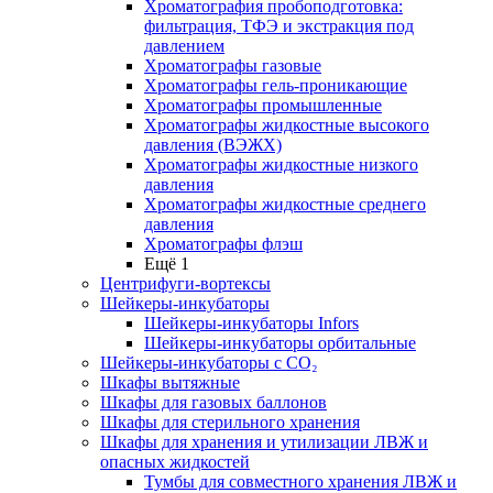
Хроматография пробоподготовка:
фильтрация, ТФЭ и экстракция под
давлением
Хроматографы газовые
Хроматографы гель-проникающие
Хроматографы промышленные
Хроматографы жидкостные высокого
давления (ВЭЖХ)
Хроматографы жидкостные низкого
давления
Хроматографы жидкостные среднего
давления
Хроматографы флэш
Ещё 1
Центрифуги-вортексы
Шейкеры-инкубаторы
Шейкеры-инкубаторы Infors
Шейкеры-инкубаторы орбитальные
Шейкеры-инкубаторы с CО₂
Шкафы вытяжные
Шкафы для газовых баллонов
Шкафы для стерильного хранения
Шкафы для хранения и утилизации ЛВЖ и
опасных жидкостей
Тумбы для совместного хранения ЛВЖ и