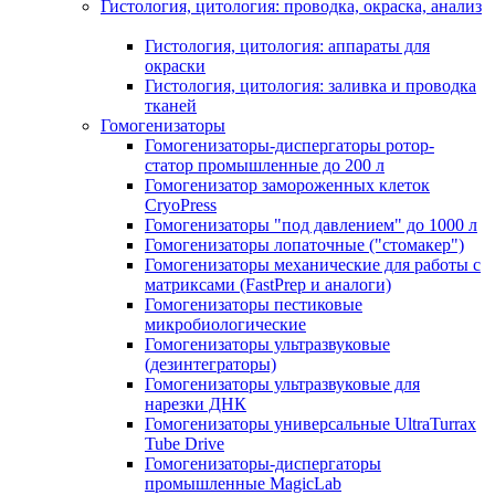
Гистология, цитология: проводка, окраска, анализ
Гистология, цитология: аппараты для
окраски
Гистология, цитология: заливка и проводка
тканей
Гомогенизаторы
Гомогенизаторы-диспергаторы ротор-
статор промышленные до 200 л
Гомогенизатор замороженных клеток
CryoPress
Гомогенизаторы "под давлением" до 1000 л
Гомогенизаторы лопаточные ("стомакер")
Гомогенизаторы механические для работы с
матриксами (FastPrep и аналоги)
Гомогенизаторы пестиковые
микробиологические
Гомогенизаторы ультразвуковые
(дезинтеграторы)
Гомогенизаторы ультразвуковые для
нарезки ДНК
Гомогенизаторы универсальные UltraTurrax
Tube Drive
Гомогенизаторы-диспергаторы
промышленные MagicLab