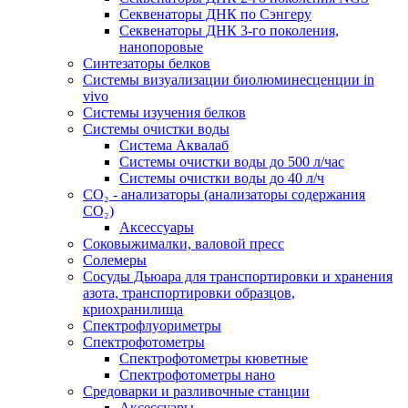
Секвенаторы ДНК по Сэнгеру
Секвенаторы ДНК 3-го поколения,
нанопоровые
Синтезаторы белков
Системы визуализации биолюминесценции in
vivo
Системы изучения белков
Системы очистки воды
Система Аквалаб
Системы очистки воды до 500 л/час
Системы очистки воды до 40 л/ч
СО₂ - анализаторы (анализаторы содержания
СО₂)
Аксессуары
Соковыжималки, валовой пресс
Солемеры
Сосуды Дьюара для транспортировки и хранения
азота, транспортировки образцов,
криохранилища
Спектрофлуориметры
Спектрофотометры
Спектрофотометры кюветные
Спектрофотометры нано
Средоварки и разливочные станции
Аксессуары