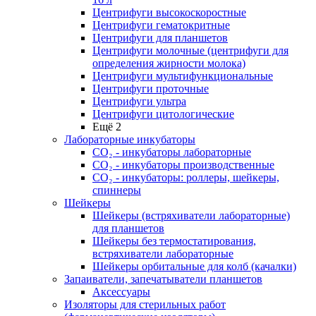
Центрифуги высокоскоростные
Центрифуги гематокритные
Центрифуги для планшетов
Центрифуги молочные (центрифуги для
определения жирности молока)
Центрифуги мультифункциональные
Центрифуги проточные
Центрифуги ультра
Центрифуги цитологические
Ещё 2
Лабораторные инкубаторы
СО₂ - инкубаторы лабораторные
СО₂ - инкубаторы производственные
СО₂ - инкубаторы: роллеры, шейкеры,
спиннеры
Шейкеры
Шейкеры (встряхиватели лабораторные)
для планшетов
Шейкеры без термостатирования,
встряхиватели лабораторные
Шейкеры орбитальные для колб (качалки)
Запаиватели, запечатыватели планшетов
Аксессуары
Изоляторы для стерильных работ