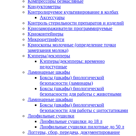
Компрессоры безмасляные
Кондуктометры
Контролируемое культивирование в колбах
Аксессуары
Контроль стерильности препаратов и изделий
Криозамораживатели программируемые
Криоконтейнеры
Микроцетрифуги
Криоскопы молочные (определение точки
замерзания молока)
Кэпперы/декэпперы
Кэпперы/декэпперы: временно
недоступные
Ламинарные шкафы
Боксы (шкафы) биологической
безопасности (ламинары)
Боксы (шкафы) биологической
безопасности для работы с животными
Ламинарные шкафыи
Боксы (шкафы) биологической
безопасности для работы с цитостатиками
Лиофильные сушилки
Лиофильные сушилки до 18 л
Лиофильные сушилки пилотные до 50 л
Логгеры, сбор, передача, документирование