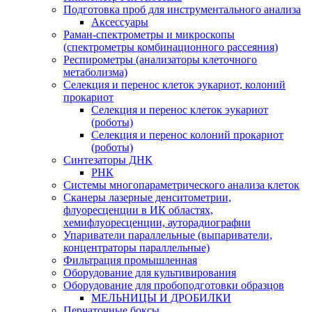
Подготовка проб для инструментального анализа
Аксессуары
Раман-спектрометры и микроскопы
(спектрометры комбинационного рассеяния)
Респирометры (анализаторы клеточного
метаболизма)
Селекция и перенос клеток эукариот, колоний
прокариот
Селекция и перенос клеток эукариот
(роботы)
Селекция и перенос колоний прокариот
(роботы)
Синтезаторы ДНК
РНК
Системы многопараметрического анализа клеток
Сканеры лазерные денситометрии,
флуоресценции в ИК областях,
хемифлуоресценции, ауторадиографии
Упариватели параллельные (выпариватели,
концентраторы параллельные)
Фильтрация промышленная
Оборудование для культивирования
Оборудование для пробоподготовки образцов
МЕЛЬНИЦЫ И ДРОБИЛКИ
Перчаточные боксы