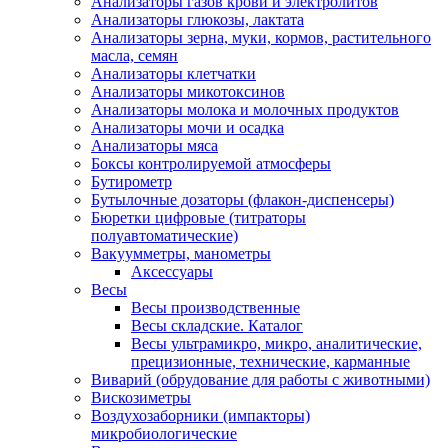
Анализаторы газов крови и электролитов
Анализаторы глюкозы, лактата
Анализаторы зерна, муки, кормов, растительного
масла, семян
Анализаторы клетчатки
Анализаторы микотоксинов
Анализаторы молока и молочных продуктов
Анализаторы мочи и осадка
Анализаторы мяса
Боксы контролируемой атмосферы
Бутирометр
Бутылочные дозаторы (флакон-диспенсеры)
Бюретки цифровые (титраторы
полуавтоматические)
Вакуумметры, манометры
Аксессуары
Весы
Весы производственные
Весы складские. Каталог
Весы ультрамикро, микро, аналитические,
прецизионные, технические, карманные
Виварий (обрудование для работы с животными)
Вискозиметры
Воздухозаборники (импакторы)
микробиологические