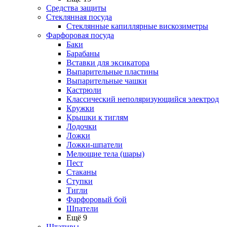
Средства защиты
Стеклянная посуда
Стеклянные капиллярные вискозиметры
Фарфоровая посуда
Баки
Барабаны
Вставки для эксикатора
Выпарительные пластины
Выпарительные чашки
Кастрюли
Классический неполяризующийся электрод
Кружки
Крышки к тиглям
Лодочки
Ложки
Ложки-шпатели
Мелющие тела (шары)
Пест
Стаканы
Ступки
Тигли
Фарфоровый бой
Шпатели
Ещё 9
Штативы