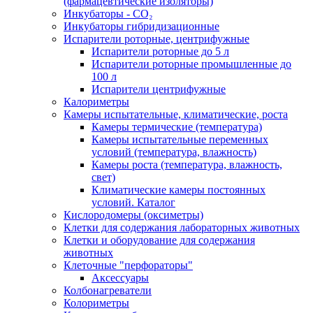
(фармацевтические изоляторы)
Инкубаторы - CO₂
Инкубаторы гибридизационные
Испарители роторные, центрифужные
Испарители роторные до 5 л
Испарители роторные промышленные до
100 л
Испарители центрифужные
Калориметры
Камеры испытательные, климатические, роста
Камеры термические (температура)
Камеры испытательные переменных
условий (температура, влажность)
Камеры роста (температура, влажность,
свет)
Климатические камеры постоянных
условий. Каталог
Кислородомеры (оксиметры)
Клетки для содержания лабораторных животных
Клетки и оборудование для содержания
животных
Клеточные "перфораторы"
Аксессуары
Колбонагреватели
Колориметры