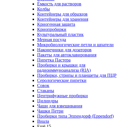
Ёмкость для растворов
Колбы
Контейнеры для образцов
Контейнеры для хранения
Криогенная защита
Криопробирки
Культуральный пластик
Мерная посуда
Микробиологические петли и шпатели
Наконечники для дозаторов
Пакеты для автоклавирования
Пипетка Пастера
Пробирки и крышки для
радиоиммуноанализа (RIA)
Пробирки, стрипы и планшеты для ПЦР
Серологические пипетки
Совок
Стаканы
Центрифужные пробирки
Цилиндры
Чаши для взвешивания
Чашки Петри
Пробирки типа Эппендорф (Eppendorf)
Виала
Ещё 15