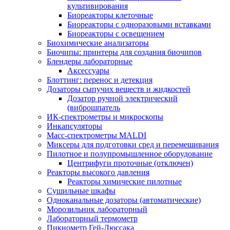
культивирования
Биореакторы клеточные
Биореакторы с одноразовыми вставками
Биореакторы с освещением
Биохимические анализаторы
Биочипы: принтеры для создания биочипов
Блендеры лабораторные
Аксессуары
Блоттинг: перенос и детекция
Дозаторы сыпучих веществ и жидкостей
Дозатор ручной электрический
(виброшпатель
ИК-спектрометры и микроскопы
Инкапсуляторы
Масс-спектрометры MALDI
Миксеры для подготовки сред и перемешивания
Пилотное и полупромышленное оборудование
Центрифуги проточные (отключен)
Реакторы высокого давления
Реакторы химические пилотные
Сушильные шкафы
Одноканальные дозаторы (автоматические)
Морозильник лабораторный
Лабораторный термометр
Пикнометр Гей-Люссака