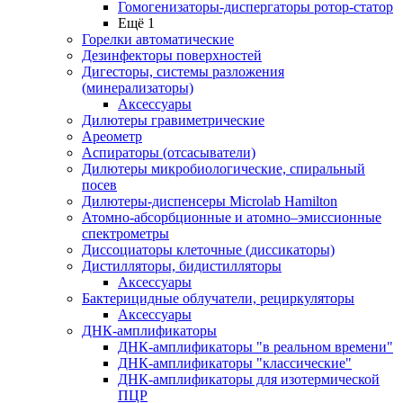
Гомогенизаторы-диспергаторы ротор-статор
Ещё 1
Горелки автоматические
Дезинфекторы поверхностей
Дигесторы, системы разложения
(минерализаторы)
Аксессуары
Дилютеры гравиметрические
Ареометр
Аспираторы (отсасыватели)
Дилютеры микробиологические, спиральный
посев
Дилютеры-диспенсеры Microlab Hamilton
Атомно-абсорбционные и атомно–эмиссионные
спектрометры
Диссоциаторы клеточные (диссикаторы)
Дистилляторы, бидистилляторы
Аксессуары
Бактерицидные облучатели, рециркуляторы
Аксессуары
ДНК-амплификаторы
ДНК-амплификаторы "в реальном времени"
ДНК-амплификаторы "классические"
ДНК-амплификаторы для изотермической
ПЦР