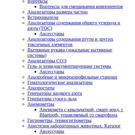
Вортексы
Вортексы для смешивания компонентов
Анализаторы размера частиц
Встряхиватели
Анализаторы содержания общего углерода и
азота (ТОС)
Аксессуары
Анализаторы содержания ртути и других
токсичных элементов
Вытяжные рукава (локальные вытяжные
системы)
Анализаторы СОЭ
Гель- и хемидокументирующие системы
Аксессуары
Анаэробные и микроаэрофильные станции
Гематологические анализаторы
Анаэростаты
Генераторы жидкого азота
Генераторы сухого льда
Анемометры
Анемометр с крыльчаткой, смарт-зонд, с
Bluetooth, управляемый со смартфона
Гигрометры, термогигрометры
Анестезия лабораторных животных. Каталог
Аксессуары