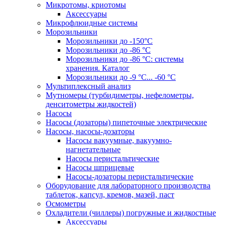
Микротомы, криотомы
Аксессуары
Микрофлюидные системы
Морозильники
Морозильники до -150°С
Морозильники до -86 °C
Морозильники до -86 °C: системы
хранения. Каталог
Морозильники до -9 °C... -60 °C
Мультиплексный анализ
Мутномеры (турбидиметры, нефелометры,
денситометры жидкостей)
Насосы
Насосы (дозаторы) пипеточные электрические
Насосы, насосы-дозаторы
Насосы вакуумные, вакуумно-
нагнетательные
Насосы перистальтические
Насосы шприцевые
Насосы-дозаторы перистальтические
Оборудование для лабораторного производства
таблеток, капсул, кремов, мазей, паст
Осмометры
Охладители (чиллеры) погружные и жидкостные
Аксессуары