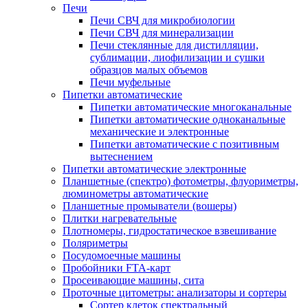
Печи
Печи СВЧ для микробиологии
Печи СВЧ для минерализации
Печи стеклянные для дистилляции,
сублимации, лиофилизации и сушки
образцов малых объемов
Печи муфельные
Пипетки автоматические
Пипетки автоматические многоканальные
Пипетки автоматические одноканальные
механические и электронные
Пипетки автоматические с позитивным
вытеснением
Пипетки автоматические электронные
Планшетные (спектро) фотометры, флуориметры,
люминометры автоматические
Планшетные промыватели (вошеры)
Плитки нагревательные
Плотномеры, гидростатическое взвешивание
Поляриметры
Посудомоечные машины
Пробойники FTA-карт
Просеивающие машины, сита
Проточные цитометры: анализаторы и сортеры
Сортер клеток спектральный