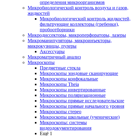
определения микроорганизмов
Микробиологический контроль воздуха и газов,
жидкостей
Микробиологический контроль жидкостей,
фильтрующие коллекторы (гребенки),
пробоотборники
Микродиссекторы, микроперфораторы, лазеры
Микроманипуляторы, микроинъекторы,
микрокузницы, пулеры
Аксессуары
Микроматричный анализ
Микроскопы
Предметные стекла
Микроскопы зондовые сканирующие
Микроскопы конфокальные
Микроскопы Theia
Микроскопы инвертированные
Микроскопы поляризационные
Микроскопы прямые исследовательские
Микроскопы прямые начального уровня
Микроскопы стерео
Микроскопы школьные (ученические)
Микроскопы: системы
видеодокументирования
Ещё 1