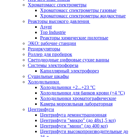
Хроматомасс спектрометры
Хроматомасс спектрометры газовые
Хроматомасс спектрометры жидкостные
Реакторы высокого давления
Asynt
Top Industrie
Реакторы химические пилотные
ЭКО: рабочие станции
Рециркуляторы
Роллер для пробирок
Светодиодные цифровые сухие ванны
Системы электрофореза
Капиллярный электрофорез
Сушильные шкафы
Холодильники
Холодильники +2...+23 °С
Холодильники для банков крови (+4 °С)
Холодильники хроматографические
Камера морозильная лабораторная
Центрифуги
Центрифуга демонстрационная
Центрифуги "микро" (до 48x1,5 мл)
Центрифуги "мини" (до 400 мл)
Центрифуги высокопроизводительные до
16 л