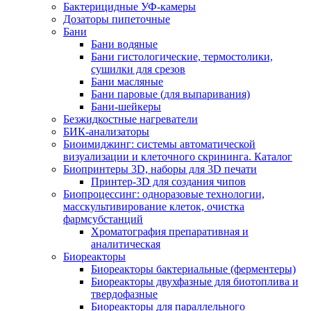
Бактерицидные УФ-камеры
Дозаторы пипеточные
Бани
Бани водяные
Бани гистологические, термостолики,
сушилки для срезов
Бани масляные
Бани паровые (для выпаривания)
Бани-шейкеры
Безжидкостные нагреватели
БИК-анализаторы
Биоимиджинг: системы автоматической
визуализации и клеточного скрининга. Каталог
Биопринтеры 3D, наборы для 3D печати
Принтер-3D для создания чипов
Биопроцессинг: одноразовые технологии,
масскультивирование клеток, очистка
фармсубстанций
Хроматография препаративная и
аналитическая
Биореакторы
Биореакторы бактериальные (ферментеры)
Биореакторы двухфазные для биотоплива и
твердофазные
Биореакторы для параллельного