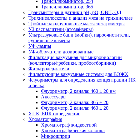
Трансиллюминатор, 254
Трансиллюминатор, 365
Трансмиттеры и датчики рН, рО, ОВП, ОД
Трихинеллоскопы и анализ мяса на трихинеллез
Тройные квадрупольные масс-спектрометры
УЗ-распылители (атомайзеры)
Ультразвуковые бани (мойки), пароочистители,
сушильные камеры
УФ-лампы
УФ-облучатели дозированные
Фильтрация вакуумная для микробиологии
(коллекторы/гребенки, пробоотборники)
Фильтродержатели
Фильтрующие вакуумные системы для ВЭЖХ
Флуориметры для определения концентрации НК
и белка
Флуориметр, 2 канала: 460 ± 20 нм
Аксессуары
Флуориметр, 2 канала: 365 ± 20
Флуориметр, 2 канала: 460 ± 20
ХПК, БПК определение
Хроматография
Хроматограф жидкостной
Хроматографическая колонка
Микрошприц