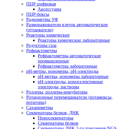
ПЦР цифровая
Аксессуары
ПЦР-боксы
Радиометры УФ
Размораживатели клеток автоматические
(оттаиватели)
Реакторы химические
Реакторы химические лабораторные
Редукторы газа
Рефрактометры
Рефрактометры автоматические
промышленные
Рефрактометры лабораторные
рН-метры, иономеры, рН-электроды
рН-метры, иономеры лабораторные
рН-электроды, ионоселективные
электроды, растворы
Роллеры, роллеры-инкубаторы
Ротационные перемешиватели (ротамиксы,
ротаторы)
Сахариметры
Секвенаторы белков, ДНК
Пиросеквенаторы
Секвенаторы белков
Секвенаторы ДНК 2-го поколения NGS