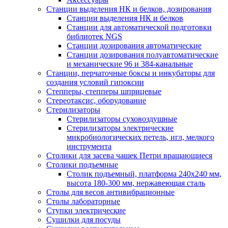
Станции выделения НК и белков, дозирования
Станции выделения НК и белков
Станции для автоматической подготовки
библиотек NGS
Станции дозирования автоматические
Станции дозирования полуавтоматические
и механические 96 и 384-канальные
Станции, перчаточные боксы и инкубаторы для
создания условий гипоксии
Степперы, степперы шприцевые
Стереотаксис, оборудование
Стерилизаторы
Стерилизаторы суховоздушные
Стерилизаторы электрические
микробиологических петель, игл, мелкого
инструмента
Столики для засева чашек Петри вращающиеся
Столики подъемные
Столик подъемный, платформа 240х240 мм,
высота 180-300 мм, нержавеющая сталь
Столы для весов антивибрационные
Столы лабораторные
Ступки электрические
Сушилки для посуды