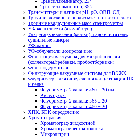
Трансиллюминатор, 254
Трансиллюминатор, 365
Трансмиттеры и датчики рН, рО, ОВП, ОД
Трихинеллоскопы и анализ мяса на трихинеллез
Тройные квадрупольные масс-спектрометры
УЗ-распылители (атомайзеры)
Ультразвуковые бани (мойки), пароочистители,
сушильные камеры
УФ-лампы
УФ-облучатели дозированные
Фильтрация вакуумная для микробиологии
(коллекторы/гребенки, пробоотборники)
Фильтродержатели
Фильтрующие вакуумные системы для ВЭЖХ
Флуориметры для определения концентрации НК
и белка
Флуориметр, 2 канала: 460 ± 20 нм
Аксессуары
Флуориметр, 2 канала: 365 ± 20
Флуориметр, 2 канала: 460 ± 20
ХПК, БПК определение
Хроматография
Хроматограф жидкостной
Хроматографическая колонка
Микрошприц