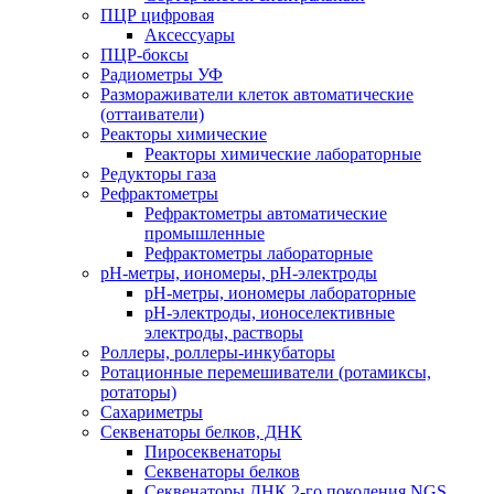
ПЦР цифровая
Аксессуары
ПЦР-боксы
Радиометры УФ
Размораживатели клеток автоматические
(оттаиватели)
Реакторы химические
Реакторы химические лабораторные
Редукторы газа
Рефрактометры
Рефрактометры автоматические
промышленные
Рефрактометры лабораторные
рН-метры, иономеры, рН-электроды
рН-метры, иономеры лабораторные
рН-электроды, ионоселективные
электроды, растворы
Роллеры, роллеры-инкубаторы
Ротационные перемешиватели (ротамиксы,
ротаторы)
Сахариметры
Секвенаторы белков, ДНК
Пиросеквенаторы
Секвенаторы белков
Секвенаторы ДНК 2-го поколения NGS