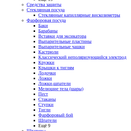
Средства защиты
Стеклянная посуда
Стеклянные капиллярные вискозиметры
Фарфоровая посуда
Баки
Барабаны
Вставки для эксикатора
Выпарительные пластины
Выпарительные чашки
Кастрюли
Классический неполяризующийся электрод
Кружки
Крышки к тиглям
Лодочки
Ложки
Ложки-шпатели
Мелющие тела (шары)
Пест
Стаканы
Ступки
Тигли
Фарфоровый бой
Шпатели
Ещё 9
Штативы