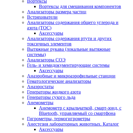
Вортексы
Вортексы для смешивания компонентов
Анализаторы размера частиц
Встряхиватели
Анализаторы содержания общего углерода и
азота (ТОС)
Аксессуары
Анализаторы содержания ртути и других
токсичных элементов
Вытяжные рукава (локальные вытяжные
системы)
Анализаторы СОЭ
Гель- и хемидокументирующие системы
Аксессуары
Анаэробные и микроаэрофильные станции
Гематологические анализаторы
Анаэростаты
Генераторы жидкого азота
Генераторы сухого льда
Анемометры
Анемометр с крыльчаткой, смарт-зонд, с
Bluetooth, управляемый со смартфона
Гигрометры, термогигрометры
Анестезия лабораторных животных. Каталог
Аксессуары