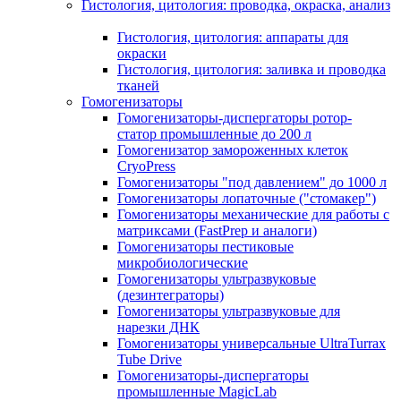
Гистология, цитология: проводка, окраска, анализ
Гистология, цитология: аппараты для
окраски
Гистология, цитология: заливка и проводка
тканей
Гомогенизаторы
Гомогенизаторы-диспергаторы ротор-
статор промышленные до 200 л
Гомогенизатор замороженных клеток
CryoPress
Гомогенизаторы "под давлением" до 1000 л
Гомогенизаторы лопаточные ("стомакер")
Гомогенизаторы механические для работы с
матриксами (FastPrep и аналоги)
Гомогенизаторы пестиковые
микробиологические
Гомогенизаторы ультразвуковые
(дезинтеграторы)
Гомогенизаторы ультразвуковые для
нарезки ДНК
Гомогенизаторы универсальные UltraTurrax
Tube Drive
Гомогенизаторы-диспергаторы
промышленные MagicLab