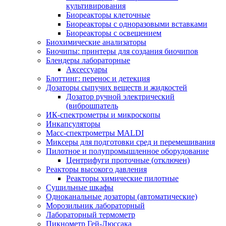
культивирования
Биореакторы клеточные
Биореакторы с одноразовыми вставками
Биореакторы с освещением
Биохимические анализаторы
Биочипы: принтеры для создания биочипов
Блендеры лабораторные
Аксессуары
Блоттинг: перенос и детекция
Дозаторы сыпучих веществ и жидкостей
Дозатор ручной электрический
(виброшпатель
ИК-спектрометры и микроскопы
Инкапсуляторы
Масс-спектрометры MALDI
Миксеры для подготовки сред и перемешивания
Пилотное и полупромышленное оборудование
Центрифуги проточные (отключен)
Реакторы высокого давления
Реакторы химические пилотные
Сушильные шкафы
Одноканальные дозаторы (автоматические)
Морозильник лабораторный
Лабораторный термометр
Пикнометр Гей-Люссака