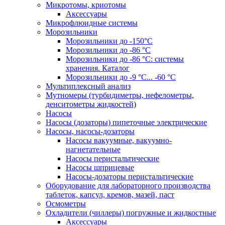
Микротомы, криотомы
Аксессуары
Микрофлюидные системы
Морозильники
Морозильники до -150°С
Морозильники до -86 °C
Морозильники до -86 °C: системы
хранения. Каталог
Морозильники до -9 °C... -60 °C
Мультиплексный анализ
Мутномеры (турбидиметры, нефелометры,
денситометры жидкостей)
Насосы
Насосы (дозаторы) пипеточные электрические
Насосы, насосы-дозаторы
Насосы вакуумные, вакуумно-
нагнетательные
Насосы перистальтические
Насосы шприцевые
Насосы-дозаторы перистальтические
Оборудование для лабораторного производства
таблеток, капсул, кремов, мазей, паст
Осмометры
Охладители (чиллеры) погружные и жидкостные
Аксессуары