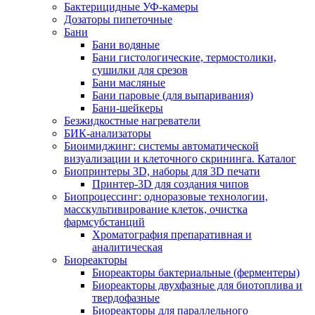
Бактерицидные УФ-камеры
Дозаторы пипеточные
Бани
Бани водяные
Бани гистологические, термостолики,
сушилки для срезов
Бани масляные
Бани паровые (для выпаривания)
Бани-шейкеры
Безжидкостные нагреватели
БИК-анализаторы
Биоимиджинг: системы автоматической
визуализации и клеточного скрининга. Каталог
Биопринтеры 3D, наборы для 3D печати
Принтер-3D для создания чипов
Биопроцессинг: одноразовые технологии,
масскультивирование клеток, очистка
фармсубстанций
Хроматография препаративная и
аналитическая
Биореакторы
Биореакторы бактериальные (ферментеры)
Биореакторы двухфазные для биотоплива и
твердофазные
Биореакторы для параллельного