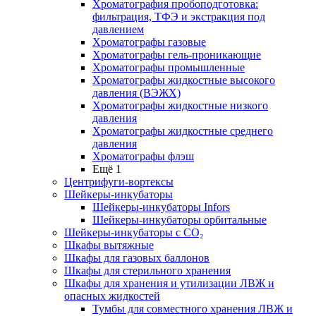
Хроматография пробоподготовка:
фильтрация, ТФЭ и экстракция под
давлением
Хроматографы газовые
Хроматографы гель-проникающие
Хроматографы промышленные
Хроматографы жидкостные высокого
давления (ВЭЖХ)
Хроматографы жидкостные низкого
давления
Хроматографы жидкостные среднего
давления
Хроматографы флэш
Ещё 1
Центрифуги-вортексы
Шейкеры-инкубаторы
Шейкеры-инкубаторы Infors
Шейкеры-инкубаторы орбитальные
Шейкеры-инкубаторы с CО₂
Шкафы вытяжные
Шкафы для газовых баллонов
Шкафы для стерильного хранения
Шкафы для хранения и утилизации ЛВЖ и
опасных жидкостей
Тумбы для совместного хранения ЛВЖ и