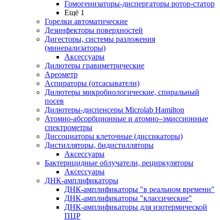
Гомогенизаторы-диспергаторы ротор-статор
Ещё 1
Горелки автоматические
Дезинфекторы поверхностей
Дигесторы, системы разложения
(минерализаторы)
Аксессуары
Дилютеры гравиметрические
Ареометр
Аспираторы (отсасыватели)
Дилютеры микробиологические, спиральный
посев
Дилютеры-диспенсеры Microlab Hamilton
Атомно-абсорбционные и атомно–эмиссионные
спектрометры
Диссоциаторы клеточные (диссикаторы)
Дистилляторы, бидистилляторы
Аксессуары
Бактерицидные облучатели, рециркуляторы
Аксессуары
ДНК-амплификаторы
ДНК-амплификаторы "в реальном времени"
ДНК-амплификаторы "классические"
ДНК-амплификаторы для изотермической
ПЦР