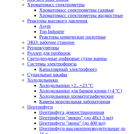
Хроматомасс спектрометры
Хроматомасс спектрометры газовые
Хроматомасс спектрометры жидкостные
Реакторы высокого давления
Asynt
Top Industrie
Реакторы химические пилотные
ЭКО: рабочие станции
Рециркуляторы
Роллер для пробирок
Светодиодные цифровые сухие ванны
Системы электрофореза
Капиллярный электрофорез
Сушильные шкафы
Холодильники
Холодильники +2...+23 °С
Холодильники для банков крови (+4 °С)
Холодильники хроматографические
Камера морозильная лабораторная
Центрифуги
Центрифуга демонстрационная
Центрифуги "микро" (до 48x1,5 мл)
Центрифуги "мини" (до 400 мл)
Центрифуги высокопроизводительные до
16 л