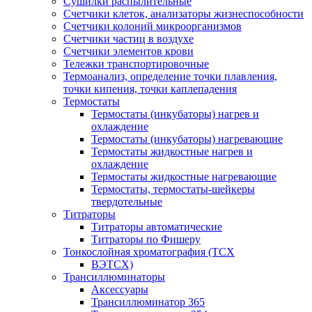
Сушилки распылительные
Счетчики клеток, анализаторы жизнеспособности
Счетчики колоний микроорганизмов
Счетчики частиц в воздухе
Счетчики элементов крови
Тележки транспортировочные
Термоанализ, определение точки плавления,
точки кипения, точки каплепадения
Термостаты
Термостаты (инкубаторы) нагрев и
охлаждение
Термостаты (инкубаторы) нагревающие
Термостаты жидкостные нагрев и
охлаждение
Термостаты жидкостные нагревающие
Термостаты, термостаты-шейкеры
твердотельные
Титраторы
Титраторы автоматические
Титраторы по Фишеру
Тонкослойная хроматография (ТСХ
ВЭТСХ)
Трансиллюминаторы
Аксессуары
Трансиллюминатор 365