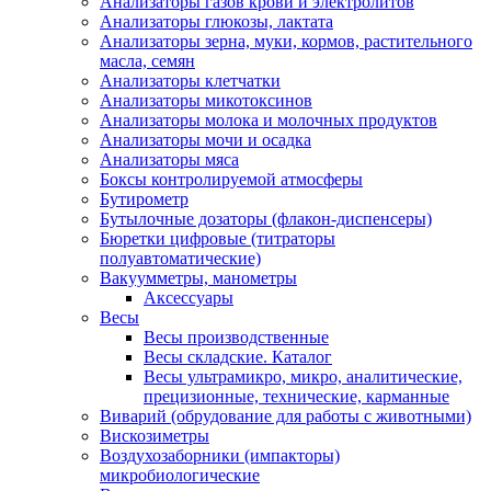
Анализаторы газов крови и электролитов
Анализаторы глюкозы, лактата
Анализаторы зерна, муки, кормов, растительного
масла, семян
Анализаторы клетчатки
Анализаторы микотоксинов
Анализаторы молока и молочных продуктов
Анализаторы мочи и осадка
Анализаторы мяса
Боксы контролируемой атмосферы
Бутирометр
Бутылочные дозаторы (флакон-диспенсеры)
Бюретки цифровые (титраторы
полуавтоматические)
Вакуумметры, манометры
Аксессуары
Весы
Весы производственные
Весы складские. Каталог
Весы ультрамикро, микро, аналитические,
прецизионные, технические, карманные
Виварий (обрудование для работы с животными)
Вискозиметры
Воздухозаборники (импакторы)
микробиологические