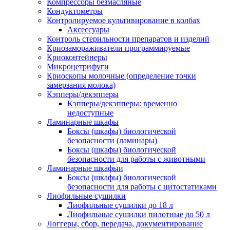
Компрессоры безмасляные
Кондуктометры
Контролируемое культивирование в колбах
Аксессуары
Контроль стерильности препаратов и изделий
Криозамораживатели программируемые
Криоконтейнеры
Микроцетрифуги
Криоскопы молочные (определение точки
замерзания молока)
Кэпперы/декэпперы
Кэпперы/декэпперы: временно
недоступные
Ламинарные шкафы
Боксы (шкафы) биологической
безопасности (ламинары)
Боксы (шкафы) биологической
безопасности для работы с животными
Ламинарные шкафыи
Боксы (шкафы) биологической
безопасности для работы с цитостатиками
Лиофильные сушилки
Лиофильные сушилки до 18 л
Лиофильные сушилки пилотные до 50 л
Логгеры, сбор, передача, документирование