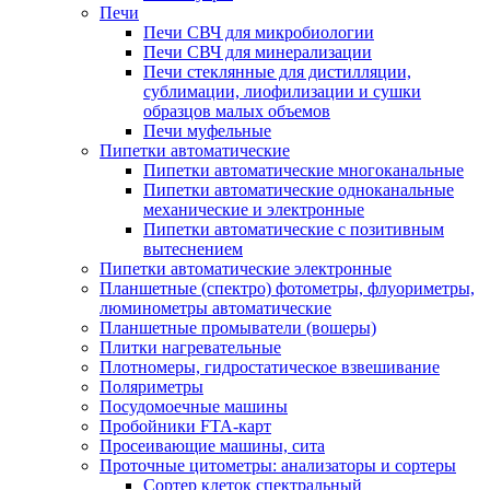
Печи
Печи СВЧ для микробиологии
Печи СВЧ для минерализации
Печи стеклянные для дистилляции,
сублимации, лиофилизации и сушки
образцов малых объемов
Печи муфельные
Пипетки автоматические
Пипетки автоматические многоканальные
Пипетки автоматические одноканальные
механические и электронные
Пипетки автоматические с позитивным
вытеснением
Пипетки автоматические электронные
Планшетные (спектро) фотометры, флуориметры,
люминометры автоматические
Планшетные промыватели (вошеры)
Плитки нагревательные
Плотномеры, гидростатическое взвешивание
Поляриметры
Посудомоечные машины
Пробойники FTA-карт
Просеивающие машины, сита
Проточные цитометры: анализаторы и сортеры
Сортер клеток спектральный