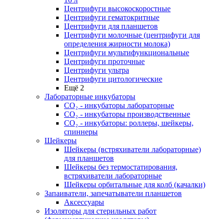
Центрифуги высокоскоростные
Центрифуги гематокритные
Центрифуги для планшетов
Центрифуги молочные (центрифуги для
определения жирности молока)
Центрифуги мультифункциональные
Центрифуги проточные
Центрифуги ультра
Центрифуги цитологические
Ещё 2
Лабораторные инкубаторы
СО₂ - инкубаторы лабораторные
СО₂ - инкубаторы производственные
СО₂ - инкубаторы: роллеры, шейкеры,
спиннеры
Шейкеры
Шейкеры (встряхиватели лабораторные)
для планшетов
Шейкеры без термостатирования,
встряхиватели лабораторные
Шейкеры орбитальные для колб (качалки)
Запаиватели, запечатыватели планшетов
Аксессуары
Изоляторы для стерильных работ