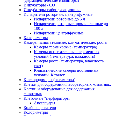
(фармацевтические изоляторы)
Инкубаторы - CO₂
Инкубаторы гибридизационные
Испарители роторные, центрифужные
Испарители роторные до 5 л
Испарители роторные промышленные до
100 л
Испарители центрифужные
Калориметры
Камеры испытательные, климатические, роста
Камеры термические (температура)
Камеры испытательные переменных
условий (температура, влажность)
Камеры роста (температура, влажность,
свет)
Климатические камеры постоянных
условий. Каталог
Кислородомеры (оксиметры)
Клетки для содержания лабораторных животных
Клетки и оборудование для содержания
животных
Клеточные "перфораторы"
Аксессуары
Колбонагреватели
Колориметры