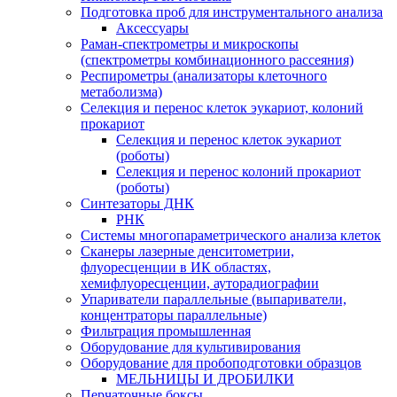
Подготовка проб для инструментального анализа
Аксессуары
Раман-спектрометры и микроскопы
(спектрометры комбинационного рассеяния)
Респирометры (анализаторы клеточного
метаболизма)
Селекция и перенос клеток эукариот, колоний
прокариот
Селекция и перенос клеток эукариот
(роботы)
Селекция и перенос колоний прокариот
(роботы)
Синтезаторы ДНК
РНК
Системы многопараметрического анализа клеток
Сканеры лазерные денситометрии,
флуоресценции в ИК областях,
хемифлуоресценции, ауторадиографии
Упариватели параллельные (выпариватели,
концентраторы параллельные)
Фильтрация промышленная
Оборудование для культивирования
Оборудование для пробоподготовки образцов
МЕЛЬНИЦЫ И ДРОБИЛКИ
Перчаточные боксы