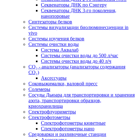
Секвенаторы ДНК по Сэнгеру
Секвенаторы ДНК 3-го поколения,
нанопоровые
Синтезаторы белков
Системы визуализации биолюминесценции in
vivo
Системы изучения белков
Системы очистки воды
Система Аквалаб
Системы очистки воды до 500 л/час
Системы очистки воды до 40 л/ч
СО₂ - анализаторы (анализаторы содержания
СО₂)
Аксессуары
Соковыжималки, валовой пресс
Солемеры
Сосуды Дьюара для транспортировки и хранения
азота, транспортировки образцов,
криохранилища
Спектрофлуориметры
Спектрофотометры
Спектрофотометры кюветные
Спектрофотометры нано
Средоварки и разливочные станции
Аксессуары