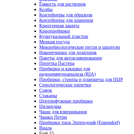
Ёмкость для растворов
Колбы
Контейнеры для образцов
Контейнеры для хранения
Криогенная защита
Криопробирки
Культуральный пластик
Мерная посуда
Микробиологические петли и шпатели
Наконечники для дозаторов
Пакеты для автоклавирования
Пипетка Пастера
Пробирки и крышки для
радиоиммуноанализа (RIA)
Пробирки, стрипы и планшеты для ПЦР
Серологические пипетки
Совок
Стаканы
Центрифужные пробирки
Цилиндры
Чаши для взвешивания
Чашки Петри
Пробирки типа Эппендорф (Eppendorf)
Виала
Ещё 15