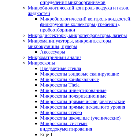
определения микроорганизмов
Микробиологический контроль воздуха и газов,
жидкостей
Микробиологический контроль жидкостей,
фильтрующие коллекторы (гребенки),
пробоотборники
Микродиссекторы, микроперфораторы, лазеры
Микроманипуляторы, микроинъекторы,
микрокузницы, пулеры
Аксессуары
Микроматричный анализ
Микроскопы
Предметные стекла
Микроскопы зондовые сканирующие
Микроскопы конфокальные
Микроскопы Theia
Микроскопы инвертированные
Микроскопы поляризационные
Микроскопы прямые исследовательские
Микроскопы прямые начального уровня
Микроскопы стерео
Микроскопы школьные (ученические)
Микроскопы: системы
видеодокументирования
Ещё 1