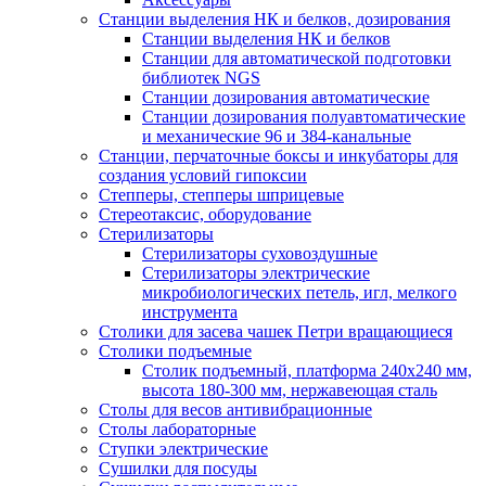
Станции выделения НК и белков, дозирования
Станции выделения НК и белков
Станции для автоматической подготовки
библиотек NGS
Станции дозирования автоматические
Станции дозирования полуавтоматические
и механические 96 и 384-канальные
Станции, перчаточные боксы и инкубаторы для
создания условий гипоксии
Степперы, степперы шприцевые
Стереотаксис, оборудование
Стерилизаторы
Стерилизаторы суховоздушные
Стерилизаторы электрические
микробиологических петель, игл, мелкого
инструмента
Столики для засева чашек Петри вращающиеся
Столики подъемные
Столик подъемный, платформа 240х240 мм,
высота 180-300 мм, нержавеющая сталь
Столы для весов антивибрационные
Столы лабораторные
Ступки электрические
Сушилки для посуды