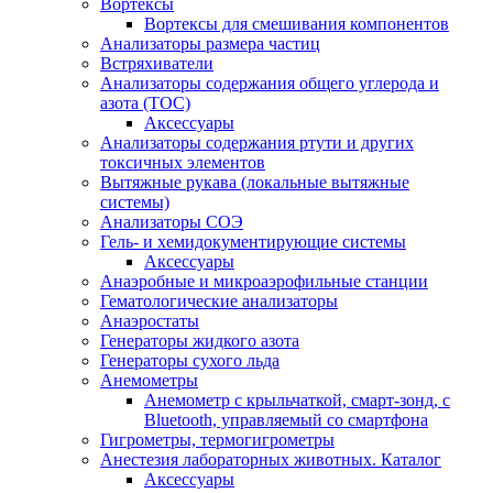
Вортексы
Вортексы для смешивания компонентов
Анализаторы размера частиц
Встряхиватели
Анализаторы содержания общего углерода и
азота (ТОС)
Аксессуары
Анализаторы содержания ртути и других
токсичных элементов
Вытяжные рукава (локальные вытяжные
системы)
Анализаторы СОЭ
Гель- и хемидокументирующие системы
Аксессуары
Анаэробные и микроаэрофильные станции
Гематологические анализаторы
Анаэростаты
Генераторы жидкого азота
Генераторы сухого льда
Анемометры
Анемометр с крыльчаткой, смарт-зонд, с
Bluetooth, управляемый со смартфона
Гигрометры, термогигрометры
Анестезия лабораторных животных. Каталог
Аксессуары