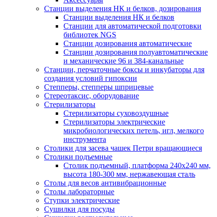
Станции выделения НК и белков, дозирования
Станции выделения НК и белков
Станции для автоматической подготовки
библиотек NGS
Станции дозирования автоматические
Станции дозирования полуавтоматические
и механические 96 и 384-канальные
Станции, перчаточные боксы и инкубаторы для
создания условий гипоксии
Степперы, степперы шприцевые
Стереотаксис, оборудование
Стерилизаторы
Стерилизаторы суховоздушные
Стерилизаторы электрические
микробиологических петель, игл, мелкого
инструмента
Столики для засева чашек Петри вращающиеся
Столики подъемные
Столик подъемный, платформа 240х240 мм,
высота 180-300 мм, нержавеющая сталь
Столы для весов антивибрационные
Столы лабораторные
Ступки электрические
Сушилки для посуды