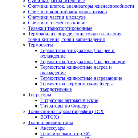
Сушилки распылительные
Счетчики клеток, анализаторы жизнеспособности
Счетчики колоний микроорганизмов
Счетчики частиц в воздухе
Счетчики элементов крови
Тележки транспортировочные
Термоанализ, определение точки плавления,
точки кипения, точки каплепадения
Термостаты
Термостаты (инкубаторы) нагрев и
охлаждение
Термостаты (инкубаторы) нагревающие
Термостаты жидкостные нагрев и
охлаждение
Термостаты жидкостные нагревающие
Термостаты, термостаты-шейкеры
твердотельные
Титраторы
Титраторы автоматические
Титраторы по Фишеру
Тонкослойная хроматография (ТСХ
ВЭТСХ)
Трансиллюминаторы
Аксессуары
Трансиллюминатор 365