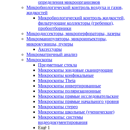
определения микроорганизмов
Микробиологический контроль воздуха и газов,
жидкостей
Микробиологический контроль жидкостей,
фильтрующие коллекторы (гребенки),
пробоотборники
Микродиссекторы, микроперфораторы, лазеры
Микроманипуляторы, микроинъекторы,
микрокузницы, пулеры
Аксессуары
Микроматричный анализ
Микроскопы
Предметные стекла
Микроскопы зондовые сканирующие
Микроскопы конфокальные
Микроскопы Theia
Микроскопы инвертированные
Микроскопы поляризационные
Микроскопы прямые исследовательские
Микроскопы прямые начального уровня
Микроскопы стерео
Микроскопы школьные (ученические)
Микроскопы: системы
видеодокументирования
Ещё 1