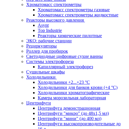
Хроматомасс спектрометры
Хроматомасс спектрометры газовые
Хроматомасс спектрометры жидкостные
Реакторы высокого давления
Asynt
Top Industrie
Реакторы химические пилотные
ЭКО: рабочие станции
Рециркуляторы
Роллер для пробирок
Светодиодные цифровые сухие ванны
Системы электрофореза
Капиллярный электрофорез
Сушильные шкафы
Холодильники
Холодильники +2...+23 °С
Холодильники для банков крови (+4 °С)
Холодильники хроматографические
Камера морозильная лабораторная
Центрифуги
Центрифуга демонстрационная
Центрифуги "микро" (до 48x1,5 мл)
Центрифуги "мини" (до 400 мл)
Центрифуги высокопроизводительные до
16 л