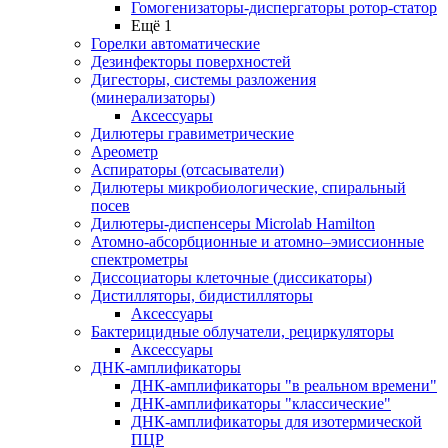
Гомогенизаторы-диспергаторы ротор-статор
Ещё 1
Горелки автоматические
Дезинфекторы поверхностей
Дигесторы, системы разложения
(минерализаторы)
Аксессуары
Дилютеры гравиметрические
Ареометр
Аспираторы (отсасыватели)
Дилютеры микробиологические, спиральный
посев
Дилютеры-диспенсеры Microlab Hamilton
Атомно-абсорбционные и атомно–эмиссионные
спектрометры
Диссоциаторы клеточные (диссикаторы)
Дистилляторы, бидистилляторы
Аксессуары
Бактерицидные облучатели, рециркуляторы
Аксессуары
ДНК-амплификаторы
ДНК-амплификаторы "в реальном времени"
ДНК-амплификаторы "классические"
ДНК-амплификаторы для изотермической
ПЦР