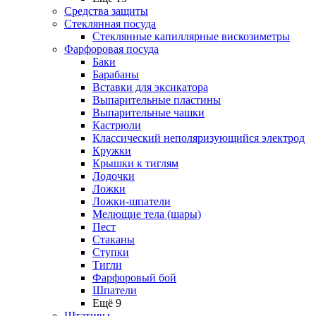
Средства защиты
Стеклянная посуда
Стеклянные капиллярные вискозиметры
Фарфоровая посуда
Баки
Барабаны
Вставки для эксикатора
Выпарительные пластины
Выпарительные чашки
Кастрюли
Классический неполяризующийся электрод
Кружки
Крышки к тиглям
Лодочки
Ложки
Ложки-шпатели
Мелющие тела (шары)
Пест
Стаканы
Ступки
Тигли
Фарфоровый бой
Шпатели
Ещё 9
Штативы