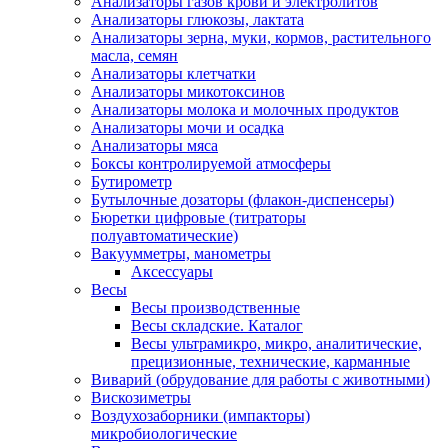
Анализаторы газов крови и электролитов
Анализаторы глюкозы, лактата
Анализаторы зерна, муки, кормов, растительного
масла, семян
Анализаторы клетчатки
Анализаторы микотоксинов
Анализаторы молока и молочных продуктов
Анализаторы мочи и осадка
Анализаторы мяса
Боксы контролируемой атмосферы
Бутирометр
Бутылочные дозаторы (флакон-диспенсеры)
Бюретки цифровые (титраторы
полуавтоматические)
Вакуумметры, манометры
Аксессуары
Весы
Весы производственные
Весы складские. Каталог
Весы ультрамикро, микро, аналитические,
прецизионные, технические, карманные
Виварий (обрудование для работы с животными)
Вискозиметры
Воздухозаборники (импакторы)
микробиологические