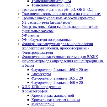
Трансиллюминатор, 254
Трансиллюминатор, 365
Трансмиттеры и датчики рН, рО, ОВП, ОД
Трихинеллоскопы и анализ мяса на трихинеллез
Тройные квадрупольные масс-спектрометры
УЗ-распылители (атомайзеры)
Ультразвуковые бани (мойки), пароочистители,
сушильные камеры
УФ-лампы
УФ-облучатели дозированные
Фильтрация вакуумная для микробиологии
(коллекторы/гребенки, пробоотборники)
Фильтродержатели
Фильтрующие вакуумные системы для ВЭЖХ
Флуориметры для определения концентрации НК
и белка
Флуориметр, 2 канала: 460 ± 20 нм
Аксессуары
Флуориметр, 2 канала: 365 ± 20
Флуориметр, 2 канала: 460 ± 20
ХПК, БПК определение
Хроматография
Хроматограф жидкостной
Хроматографическая колонка
Микрошприц