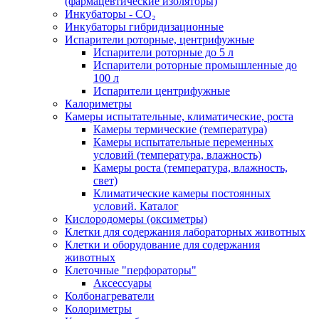
(фармацевтические изоляторы)
Инкубаторы - CO₂
Инкубаторы гибридизационные
Испарители роторные, центрифужные
Испарители роторные до 5 л
Испарители роторные промышленные до
100 л
Испарители центрифужные
Калориметры
Камеры испытательные, климатические, роста
Камеры термические (температура)
Камеры испытательные переменных
условий (температура, влажность)
Камеры роста (температура, влажность,
свет)
Климатические камеры постоянных
условий. Каталог
Кислородомеры (оксиметры)
Клетки для содержания лабораторных животных
Клетки и оборудование для содержания
животных
Клеточные "перфораторы"
Аксессуары
Колбонагреватели
Колориметры