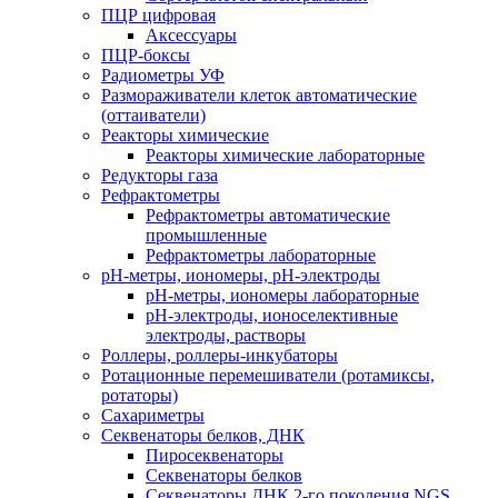
ПЦР цифровая
Аксессуары
ПЦР-боксы
Радиометры УФ
Размораживатели клеток автоматические
(оттаиватели)
Реакторы химические
Реакторы химические лабораторные
Редукторы газа
Рефрактометры
Рефрактометры автоматические
промышленные
Рефрактометры лабораторные
рН-метры, иономеры, рН-электроды
рН-метры, иономеры лабораторные
рН-электроды, ионоселективные
электроды, растворы
Роллеры, роллеры-инкубаторы
Ротационные перемешиватели (ротамиксы,
ротаторы)
Сахариметры
Секвенаторы белков, ДНК
Пиросеквенаторы
Секвенаторы белков
Секвенаторы ДНК 2-го поколения NGS