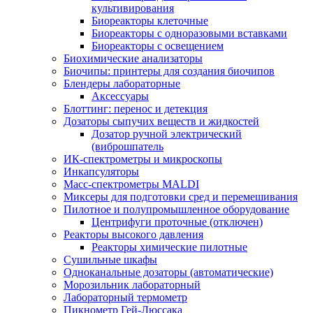
культивирования
Биореакторы клеточные
Биореакторы с одноразовыми вставками
Биореакторы с освещением
Биохимические анализаторы
Биочипы: принтеры для создания биочипов
Блендеры лабораторные
Аксессуары
Блоттинг: перенос и детекция
Дозаторы сыпучих веществ и жидкостей
Дозатор ручной электрический
(виброшпатель
ИК-спектрометры и микроскопы
Инкапсуляторы
Масс-спектрометры MALDI
Миксеры для подготовки сред и перемешивания
Пилотное и полупромышленное оборудование
Центрифуги проточные (отключен)
Реакторы высокого давления
Реакторы химические пилотные
Сушильные шкафы
Одноканальные дозаторы (автоматические)
Морозильник лабораторный
Лабораторный термометр
Пикнометр Гей-Люссака