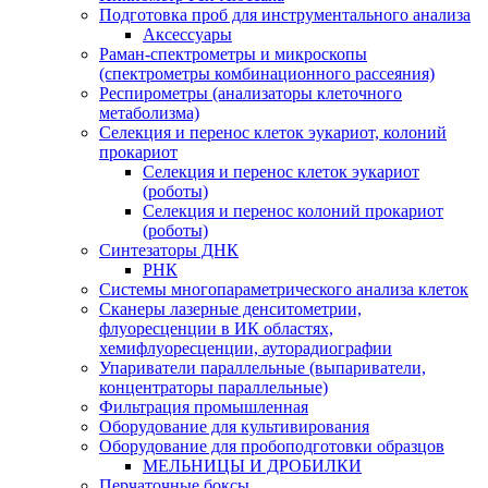
Подготовка проб для инструментального анализа
Аксессуары
Раман-спектрометры и микроскопы
(спектрометры комбинационного рассеяния)
Респирометры (анализаторы клеточного
метаболизма)
Селекция и перенос клеток эукариот, колоний
прокариот
Селекция и перенос клеток эукариот
(роботы)
Селекция и перенос колоний прокариот
(роботы)
Синтезаторы ДНК
РНК
Системы многопараметрического анализа клеток
Сканеры лазерные денситометрии,
флуоресценции в ИК областях,
хемифлуоресценции, ауторадиографии
Упариватели параллельные (выпариватели,
концентраторы параллельные)
Фильтрация промышленная
Оборудование для культивирования
Оборудование для пробоподготовки образцов
МЕЛЬНИЦЫ И ДРОБИЛКИ
Перчаточные боксы