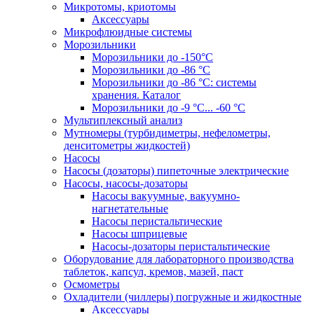
Микротомы, криотомы
Аксессуары
Микрофлюидные системы
Морозильники
Морозильники до -150°С
Морозильники до -86 °C
Морозильники до -86 °C: системы
хранения. Каталог
Морозильники до -9 °C... -60 °C
Мультиплексный анализ
Мутномеры (турбидиметры, нефелометры,
денситометры жидкостей)
Насосы
Насосы (дозаторы) пипеточные электрические
Насосы, насосы-дозаторы
Насосы вакуумные, вакуумно-
нагнетательные
Насосы перистальтические
Насосы шприцевые
Насосы-дозаторы перистальтические
Оборудование для лабораторного производства
таблеток, капсул, кремов, мазей, паст
Осмометры
Охладители (чиллеры) погружные и жидкостные
Аксессуары