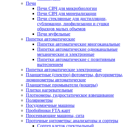
Печи
Печи СВЧ для микробиологии
Печи СВЧ для минерализации
Печи стеклянные для дистилляции,
сублимации, лиофилизации и сушки
образцов малых объемов
Печи муфельные
Пипетки автоматические
Пипетки автоматические многоканальные
Пипетки автоматические одноканальные
механические и электронные
Пипетки автоматические с позитивным
вытеснением
Пипетки автоматические электронные
Планшетные (спектро) фотометры, флуориметры,
люминометры автоматические
Планшетные промыватели (вошеры)
Плитки нагревательные
Плотномеры, гидростатическое взвешивание
Поляриметры
Посудомоечные машины
Пробойники FTA-карт
Просеивающие машины, сита
Проточные цитометры: анализаторы и сортеры
Сортер клеток спектральный