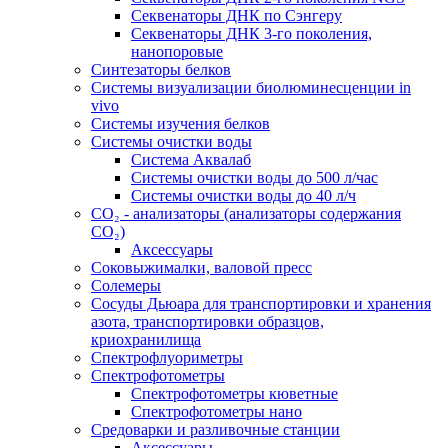
Секвенаторы ДНК по Сэнгеру
Секвенаторы ДНК 3-го поколения,
нанопоровые
Синтезаторы белков
Системы визуализации биолюминесценции in
vivo
Системы изучения белков
Системы очистки воды
Система Аквалаб
Системы очистки воды до 500 л/час
Системы очистки воды до 40 л/ч
СО₂ - анализаторы (анализаторы содержания
СО₂)
Аксессуары
Соковыжималки, валовой пресс
Солемеры
Сосуды Дьюара для транспортировки и хранения
азота, транспортировки образцов,
криохранилища
Спектрофлуориметры
Спектрофотометры
Спектрофотометры кюветные
Спектрофотометры нано
Средоварки и разливочные станции
Аксессуары