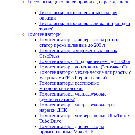
Гистология, цитология: проводка, окраска, анализ
Гистология, цитология: аппараты для
окраски
Гистология, цитология: заливка и проводка
тканей
Гомогенизаторы
Гомогенизаторы-диспергаторы ротор-
статор промышленные до 200 л
Гомогенизатор замороженных клеток
CryoPress
Гомогенизаторы "под давлением" до 1000 л
Гомогенизаторы лопаточные ("стомакер")
Гомогенизаторы механические для работы с
матриксами (FastPrep и аналоги)
Гомогенизаторы пестиковые
микробиологические
Гомогенизаторы ультразвуковые
(дезинтеграторы)
Гомогенизаторы ультразвуковые для
нарезки ДНК
Гомогенизаторы универсальные UltraTurrax
Tube Drive
Гомогенизаторы-диспергаторы
промышленные MagicLab