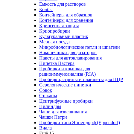
Ёмкость для растворов
Колбы
Контейнеры для образцов
Контейнеры для хранения
Криогенная защита
Криопробирки
Культуральный пластик
Мерная посуда
Микробиологические петли и шпатели
Наконечники для дозаторов
Пакеты для автоклавирования
Пипетка Пастера
Пробирки и крышки для
радиоиммуноанализа (RIA)
Пробирки, стрипы и планшеты для ПЦР
Серологические пипетки
Совок
Стаканы
Центрифужные пробирки
Цилиндры
Чаши для взвешивания
Чашки Петри
Пробирки типа Эппендорф (Eppendorf)
Виала
Ещё 15