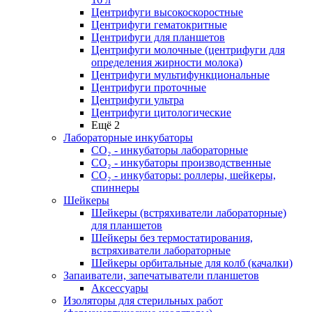
Центрифуги высокоскоростные
Центрифуги гематокритные
Центрифуги для планшетов
Центрифуги молочные (центрифуги для
определения жирности молока)
Центрифуги мультифункциональные
Центрифуги проточные
Центрифуги ультра
Центрифуги цитологические
Ещё 2
Лабораторные инкубаторы
СО₂ - инкубаторы лабораторные
СО₂ - инкубаторы производственные
СО₂ - инкубаторы: роллеры, шейкеры,
спиннеры
Шейкеры
Шейкеры (встряхиватели лабораторные)
для планшетов
Шейкеры без термостатирования,
встряхиватели лабораторные
Шейкеры орбитальные для колб (качалки)
Запаиватели, запечатыватели планшетов
Аксессуары
Изоляторы для стерильных работ