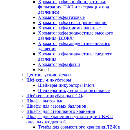
Хроматография пробоподготовка:
фильтрация, ТФЭ и экстракция под
давлением
Хроматографы газовые
Хроматографы гель-проникающие
Хроматографы промышленные
Хроматографы жидкостные высокого
давления (ВЭЖХ)
Хроматографы жидкостные низкого
давления
Хроматографы жидкостные среднего
давления
Хроматографы флэш
Ещё 1
Центрифуги-вортексы
Шейкеры-инкубаторы
Шейкеры-инкубаторы Infors
Шейкеры-инкубаторы орбитальные
Шейкеры-инкубаторы с CО₂
Шкафы вытяжные
Шкафы для газовых баллонов
Шкафы для стерильного хранения
Шкафы для хранения и утилизации ЛВЖ и
опасных жидкостей
Тумбы для совместного хранения ЛВЖ и