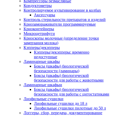
Компрессоры безмасляные
Кондуктометры
Контролируемое культивирование в колбах
Аксессуары
Контроль стерильности препаратов и изделий
Криозамораживатели программируемые
Криоконтейнеры
Микроцетрифуги
Криоскопы молочные (определение точки
замерзания молока)
Кэпперы/декэпперы
Кэпперы/декэпперы: временно
недоступные
Ламинарные шкафы
Боксы (шкафы) биологической
безопасности (ламинары)
Боксы (шкафы) биологической
безопасности для работы с животными
Ламинарные шкафыи
Боксы (шкафы) биологической
безопасности для работы с цитостатиками
Лиофильные сушилки
Лиофильные сушилки до 18 л
Лиофильные сушилки пилотные до 50 л
Логгеры, сбор, передача, документирование