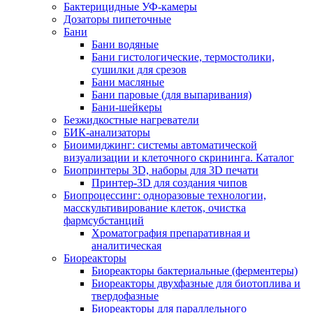
Бактерицидные УФ-камеры
Дозаторы пипеточные
Бани
Бани водяные
Бани гистологические, термостолики,
сушилки для срезов
Бани масляные
Бани паровые (для выпаривания)
Бани-шейкеры
Безжидкостные нагреватели
БИК-анализаторы
Биоимиджинг: системы автоматической
визуализации и клеточного скрининга. Каталог
Биопринтеры 3D, наборы для 3D печати
Принтер-3D для создания чипов
Биопроцессинг: одноразовые технологии,
масскультивирование клеток, очистка
фармсубстанций
Хроматография препаративная и
аналитическая
Биореакторы
Биореакторы бактериальные (ферментеры)
Биореакторы двухфазные для биотоплива и
твердофазные
Биореакторы для параллельного