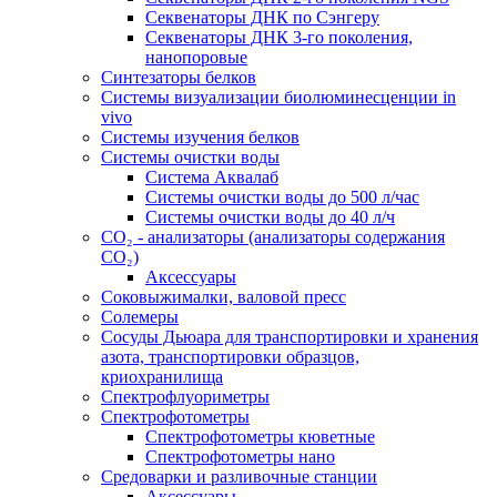
Секвенаторы ДНК по Сэнгеру
Секвенаторы ДНК 3-го поколения,
нанопоровые
Синтезаторы белков
Системы визуализации биолюминесценции in
vivo
Системы изучения белков
Системы очистки воды
Система Аквалаб
Системы очистки воды до 500 л/час
Системы очистки воды до 40 л/ч
СО₂ - анализаторы (анализаторы содержания
СО₂)
Аксессуары
Соковыжималки, валовой пресс
Солемеры
Сосуды Дьюара для транспортировки и хранения
азота, транспортировки образцов,
криохранилища
Спектрофлуориметры
Спектрофотометры
Спектрофотометры кюветные
Спектрофотометры нано
Средоварки и разливочные станции
Аксессуары