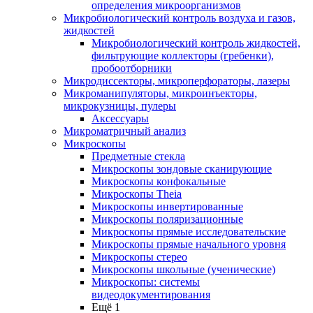
определения микроорганизмов
Микробиологический контроль воздуха и газов,
жидкостей
Микробиологический контроль жидкостей,
фильтрующие коллекторы (гребенки),
пробоотборники
Микродиссекторы, микроперфораторы, лазеры
Микроманипуляторы, микроинъекторы,
микрокузницы, пулеры
Аксессуары
Микроматричный анализ
Микроскопы
Предметные стекла
Микроскопы зондовые сканирующие
Микроскопы конфокальные
Микроскопы Theia
Микроскопы инвертированные
Микроскопы поляризационные
Микроскопы прямые исследовательские
Микроскопы прямые начального уровня
Микроскопы стерео
Микроскопы школьные (ученические)
Микроскопы: системы
видеодокументирования
Ещё 1