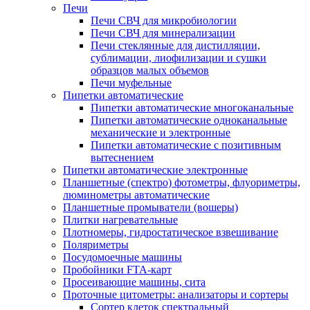
Печи
Печи СВЧ для микробиологии
Печи СВЧ для минерализации
Печи стеклянные для дистилляции,
сублимации, лиофилизации и сушки
образцов малых объемов
Печи муфельные
Пипетки автоматические
Пипетки автоматические многоканальные
Пипетки автоматические одноканальные
механические и электронные
Пипетки автоматические с позитивным
вытеснением
Пипетки автоматические электронные
Планшетные (спектро) фотометры, флуориметры,
люминометры автоматические
Планшетные промыватели (вошеры)
Плитки нагревательные
Плотномеры, гидростатическое взвешивание
Поляриметры
Посудомоечные машины
Пробойники FTA-карт
Просеивающие машины, сита
Проточные цитометры: анализаторы и сортеры
Сортер клеток спектральный