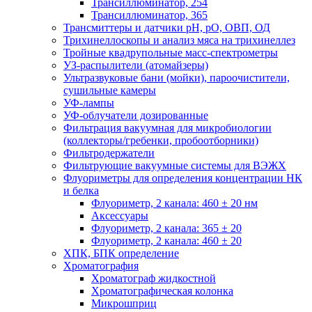
Трансиллюминатор, 254
Трансиллюминатор, 365
Трансмиттеры и датчики рН, рО, ОВП, ОД
Трихинеллоскопы и анализ мяса на трихинеллез
Тройные квадрупольные масс-спектрометры
УЗ-распылители (атомайзеры)
Ультразвуковые бани (мойки), пароочистители,
сушильные камеры
УФ-лампы
УФ-облучатели дозированные
Фильтрация вакуумная для микробиологии
(коллекторы/гребенки, пробоотборники)
Фильтродержатели
Фильтрующие вакуумные системы для ВЭЖХ
Флуориметры для определения концентрации НК
и белка
Флуориметр, 2 канала: 460 ± 20 нм
Аксессуары
Флуориметр, 2 канала: 365 ± 20
Флуориметр, 2 канала: 460 ± 20
ХПК, БПК определение
Хроматография
Хроматограф жидкостной
Хроматографическая колонка
Микрошприц