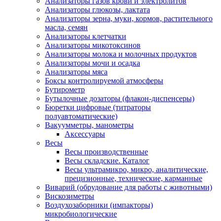
Анализаторы газов крови и электролитов
Анализаторы глюкозы, лактата
Анализаторы зерна, муки, кормов, растительного
масла, семян
Анализаторы клетчатки
Анализаторы микотоксинов
Анализаторы молока и молочных продуктов
Анализаторы мочи и осадка
Анализаторы мяса
Боксы контролируемой атмосферы
Бутирометр
Бутылочные дозаторы (флакон-диспенсеры)
Бюретки цифровые (титраторы
полуавтоматические)
Вакуумметры, манометры
Аксессуары
Весы
Весы производственные
Весы складские. Каталог
Весы ультрамикро, микро, аналитические,
прецизионные, технические, карманные
Виварий (обрудование для работы с животными)
Вискозиметры
Воздухозаборники (импакторы)
микробиологические