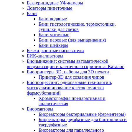
Бактерицидные УФ-камеры
Дозаторы пипеточные
Бани
Бани водяные
Бани гистологические, термостолики,
сушилки для срезов
Бани масляные
Бани паровые (для выпаривания)
Бани-шейкеры
Безжидкостные нагреватели
БИК-анализаторы
Биоимиджинг: системы автоматической
визуализации и клеточного скрининга. Каталог
Биопринтеры 3D, наборы для 3D печати
Принтер-3D для создания чипов
Биопроцессинг: одноразовые технологии,
масскультивирование клеток, очистка
фармсубстанций
Хроматография препаративная и
аналитическая
Биореакторы
Биореакторы бактериальные (ферментеры)
Биореакторы двухфазные для биотоплива и
твердофазные
Биореакторы для параллельного