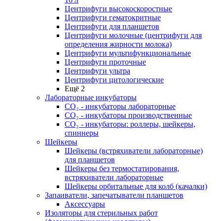
Центрифуги высокоскоростные
Центрифуги гематокритные
Центрифуги для планшетов
Центрифуги молочные (центрифуги для
определения жирности молока)
Центрифуги мультифункциональные
Центрифуги проточные
Центрифуги ультра
Центрифуги цитологические
Ещё 2
Лабораторные инкубаторы
СО₂ - инкубаторы лабораторные
СО₂ - инкубаторы производственные
СО₂ - инкубаторы: роллеры, шейкеры,
спиннеры
Шейкеры
Шейкеры (встряхиватели лабораторные)
для планшетов
Шейкеры без термостатирования,
встряхиватели лабораторные
Шейкеры орбитальные для колб (качалки)
Запаиватели, запечатыватели планшетов
Аксессуары
Изоляторы для стерильных работ