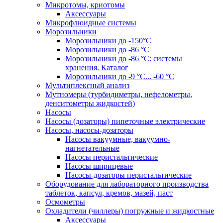
Микротомы, криотомы
Аксессуары
Микрофлюидные системы
Морозильники
Морозильники до -150°С
Морозильники до -86 °C
Морозильники до -86 °C: системы
хранения. Каталог
Морозильники до -9 °C... -60 °C
Мультиплексный анализ
Мутномеры (турбидиметры, нефелометры,
денситометры жидкостей)
Насосы
Насосы (дозаторы) пипеточные электрические
Насосы, насосы-дозаторы
Насосы вакуумные, вакуумно-
нагнетательные
Насосы перистальтические
Насосы шприцевые
Насосы-дозаторы перистальтические
Оборудование для лабораторного производства
таблеток, капсул, кремов, мазей, паст
Осмометры
Охладители (чиллеры) погружные и жидкостные
Аксессуары