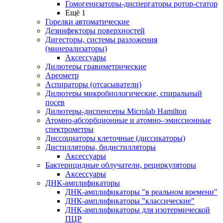
Гомогенизаторы-диспергаторы ротор-статор
Ещё 1
Горелки автоматические
Дезинфекторы поверхностей
Дигесторы, системы разложения
(минерализаторы)
Аксессуары
Дилютеры гравиметрические
Ареометр
Аспираторы (отсасыватели)
Дилютеры микробиологические, спиральный
посев
Дилютеры-диспенсеры Microlab Hamilton
Атомно-абсорбционные и атомно–эмиссионные
спектрометры
Диссоциаторы клеточные (диссикаторы)
Дистилляторы, бидистилляторы
Аксессуары
Бактерицидные облучатели, рециркуляторы
Аксессуары
ДНК-амплификаторы
ДНК-амплификаторы "в реальном времени"
ДНК-амплификаторы "классические"
ДНК-амплификаторы для изотермической
ПЦР