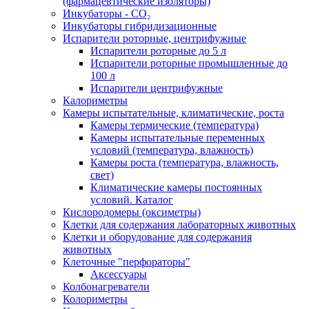
(фармацевтические изоляторы)
Инкубаторы - CO₂
Инкубаторы гибридизационные
Испарители роторные, центрифужные
Испарители роторные до 5 л
Испарители роторные промышленные до
100 л
Испарители центрифужные
Калориметры
Камеры испытательные, климатические, роста
Камеры термические (температура)
Камеры испытательные переменных
условий (температура, влажность)
Камеры роста (температура, влажность,
свет)
Климатические камеры постоянных
условий. Каталог
Кислородомеры (оксиметры)
Клетки для содержания лабораторных животных
Клетки и оборудование для содержания
животных
Клеточные "перфораторы"
Аксессуары
Колбонагреватели
Колориметры