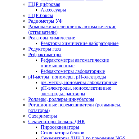
ПЦР цифровая
Аксессуары
ПЦР-боксы
Радиометры УФ
Размораживатели клеток автоматические
(оттаиватели)
Реакторы химические
Реакторы химические лабораторные
Редукторы газа
Рефрактометры
Рефрактометры автоматические
промышленные
Рефрактометры лабораторные
рН-метры, иономеры, рН-электроды
рН-метры, иономеры лабораторные
рН-электроды, ионоселективные
электроды, растворы
Роллеры, роллеры-инкубаторы
Ротационные перемешиватели (ротамиксы,
ротаторы)
Сахариметры
Секвенаторы белков, ДНК
Пиросеквенаторы
Секвенаторы белков
Секвенаторы ДНК 2-го поколения NGS