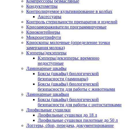
Компрессоры безмасляные
Кондуктометры
Контролируемое культивирование в колбах
Аксессуары
Контроль стерильности препаратов и изделий
Криозамораживатели программируемые
Криоконтейнеры
Микроцетрифуги
Криоскопы молочные (определение точки
замерзания молока)
Кэпперы/декэпперы
Кэпперы/декэпперы: временно
недоступные
Ламинарные шкафы
Боксы (шкафы) биологической
безопасности (ламинары)
Боксы (шкафы) биологической
безопасности для работы с животными
Ламинарные шкафыи
Боксы (шкафы) биологической
безопасности для работы с цитостатиками
Лиофильные сушилки
Лиофильные сушилки до 18 л
Лиофильные сушилки пилотные до 50 л
Логгеры, сбор, передача, документирование