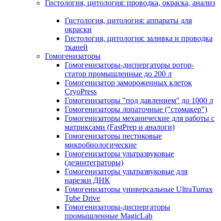
Гистология, цитология: проводка, окраска, анализ
Гистология, цитология: аппараты для
окраски
Гистология, цитология: заливка и проводка
тканей
Гомогенизаторы
Гомогенизаторы-диспергаторы ротор-
статор промышленные до 200 л
Гомогенизатор замороженных клеток
CryoPress
Гомогенизаторы "под давлением" до 1000 л
Гомогенизаторы лопаточные ("стомакер")
Гомогенизаторы механические для работы с
матриксами (FastPrep и аналоги)
Гомогенизаторы пестиковые
микробиологические
Гомогенизаторы ультразвуковые
(дезинтеграторы)
Гомогенизаторы ультразвуковые для
нарезки ДНК
Гомогенизаторы универсальные UltraTurrax
Tube Drive
Гомогенизаторы-диспергаторы
промышленные MagicLab