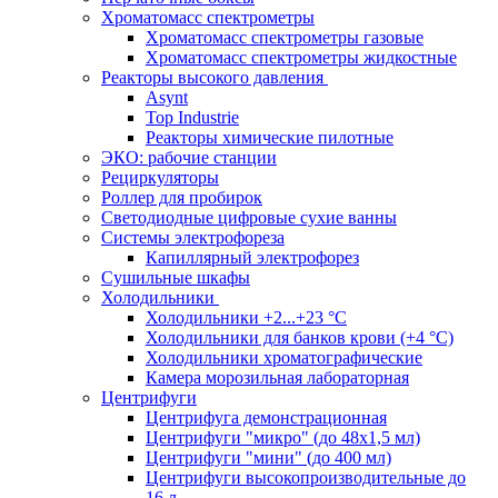
Хроматомасс спектрометры
Хроматомасс спектрометры газовые
Хроматомасс спектрометры жидкостные
Реакторы высокого давления
Asynt
Top Industrie
Реакторы химические пилотные
ЭКО: рабочие станции
Рециркуляторы
Роллер для пробирок
Светодиодные цифровые сухие ванны
Системы электрофореза
Капиллярный электрофорез
Сушильные шкафы
Холодильники
Холодильники +2...+23 °С
Холодильники для банков крови (+4 °С)
Холодильники хроматографические
Камера морозильная лабораторная
Центрифуги
Центрифуга демонстрационная
Центрифуги "микро" (до 48x1,5 мл)
Центрифуги "мини" (до 400 мл)
Центрифуги высокопроизводительные до
16 л