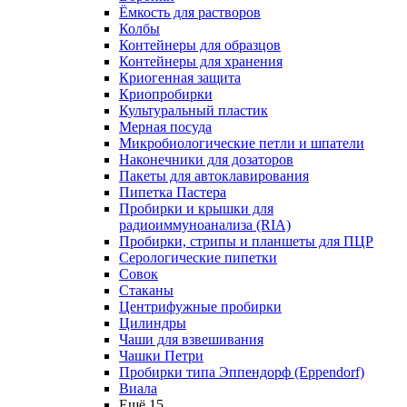
Ёмкость для растворов
Колбы
Контейнеры для образцов
Контейнеры для хранения
Криогенная защита
Криопробирки
Культуральный пластик
Мерная посуда
Микробиологические петли и шпатели
Наконечники для дозаторов
Пакеты для автоклавирования
Пипетка Пастера
Пробирки и крышки для
радиоиммуноанализа (RIA)
Пробирки, стрипы и планшеты для ПЦР
Серологические пипетки
Совок
Стаканы
Центрифужные пробирки
Цилиндры
Чаши для взвешивания
Чашки Петри
Пробирки типа Эппендорф (Eppendorf)
Виала
Ещё 15