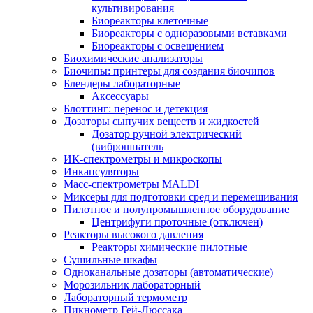
культивирования
Биореакторы клеточные
Биореакторы с одноразовыми вставками
Биореакторы с освещением
Биохимические анализаторы
Биочипы: принтеры для создания биочипов
Блендеры лабораторные
Аксессуары
Блоттинг: перенос и детекция
Дозаторы сыпучих веществ и жидкостей
Дозатор ручной электрический
(виброшпатель
ИК-спектрометры и микроскопы
Инкапсуляторы
Масс-спектрометры MALDI
Миксеры для подготовки сред и перемешивания
Пилотное и полупромышленное оборудование
Центрифуги проточные (отключен)
Реакторы высокого давления
Реакторы химические пилотные
Сушильные шкафы
Одноканальные дозаторы (автоматические)
Морозильник лабораторный
Лабораторный термометр
Пикнометр Гей-Люссака