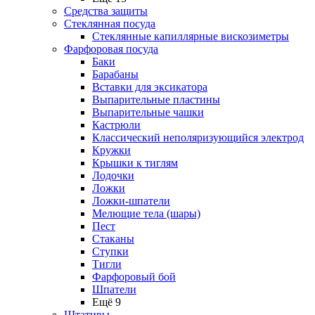
Средства защиты
Стеклянная посуда
Стеклянные капиллярные вискозиметры
Фарфоровая посуда
Баки
Барабаны
Вставки для эксикатора
Выпарительные пластины
Выпарительные чашки
Кастрюли
Классический неполяризующийся электрод
Кружки
Крышки к тиглям
Лодочки
Ложки
Ложки-шпатели
Мелющие тела (шары)
Пест
Стаканы
Ступки
Тигли
Фарфоровый бой
Шпатели
Ещё 9
Штативы