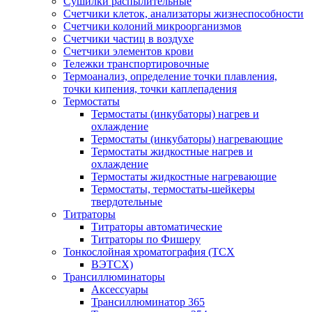
Сушилки распылительные
Счетчики клеток, анализаторы жизнеспособности
Счетчики колоний микроорганизмов
Счетчики частиц в воздухе
Счетчики элементов крови
Тележки транспортировочные
Термоанализ, определение точки плавления,
точки кипения, точки каплепадения
Термостаты
Термостаты (инкубаторы) нагрев и
охлаждение
Термостаты (инкубаторы) нагревающие
Термостаты жидкостные нагрев и
охлаждение
Термостаты жидкостные нагревающие
Термостаты, термостаты-шейкеры
твердотельные
Титраторы
Титраторы автоматические
Титраторы по Фишеру
Тонкослойная хроматография (ТСХ
ВЭТСХ)
Трансиллюминаторы
Аксессуары
Трансиллюминатор 365