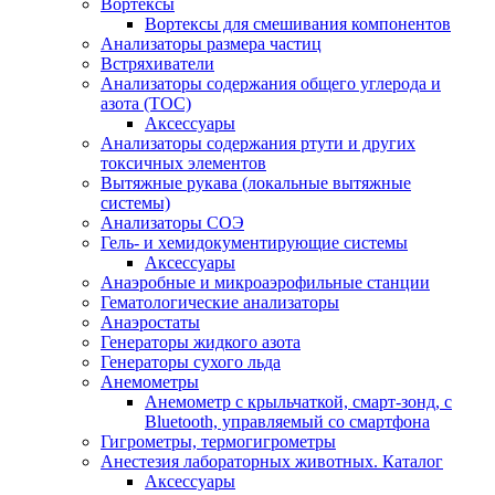
Вортексы
Вортексы для смешивания компонентов
Анализаторы размера частиц
Встряхиватели
Анализаторы содержания общего углерода и
азота (ТОС)
Аксессуары
Анализаторы содержания ртути и других
токсичных элементов
Вытяжные рукава (локальные вытяжные
системы)
Анализаторы СОЭ
Гель- и хемидокументирующие системы
Аксессуары
Анаэробные и микроаэрофильные станции
Гематологические анализаторы
Анаэростаты
Генераторы жидкого азота
Генераторы сухого льда
Анемометры
Анемометр с крыльчаткой, смарт-зонд, с
Bluetooth, управляемый со смартфона
Гигрометры, термогигрометры
Анестезия лабораторных животных. Каталог
Аксессуары