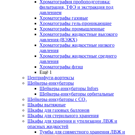
Хроматография пробоподготовка:
фильтрация, ТФЭ и экстракция под
давлением
Хроматографы газовые
Хроматографы гель-проникающие
Хроматографы промышленные
Хроматографы жидкостные высокого
давления (ВЭЖХ)
Хроматографы жидкостные низкого
давления
Хроматографы жидкостные среднего
давления
Хроматографы флэш
Ещё 1
Центрифуги-вортексы
Шейкеры-инкубаторы
Шейкеры-инкубаторы Infors
Шейкеры-инкубаторы орбитальные
Шейкеры-инкубаторы с CО₂
Шкафы вытяжные
Шкафы для газовых баллонов
Шкафы для стерильного хранения
Шкафы для хранения и утилизации ЛВЖ и
опасных жидкостей
Тумбы для совместного хранения ЛВЖ и