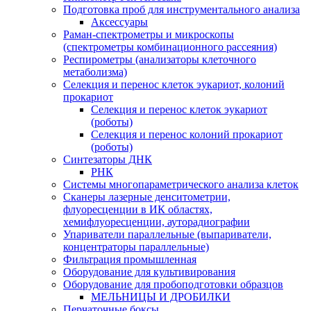
Подготовка проб для инструментального анализа
Аксессуары
Раман-спектрометры и микроскопы
(спектрометры комбинационного рассеяния)
Респирометры (анализаторы клеточного
метаболизма)
Селекция и перенос клеток эукариот, колоний
прокариот
Селекция и перенос клеток эукариот
(роботы)
Селекция и перенос колоний прокариот
(роботы)
Синтезаторы ДНК
РНК
Системы многопараметрического анализа клеток
Сканеры лазерные денситометрии,
флуоресценции в ИК областях,
хемифлуоресценции, ауторадиографии
Упариватели параллельные (выпариватели,
концентраторы параллельные)
Фильтрация промышленная
Оборудование для культивирования
Оборудование для пробоподготовки образцов
МЕЛЬНИЦЫ И ДРОБИЛКИ
Перчаточные боксы