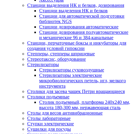
Станции выделения НК и белков, дозирования
Станции выделения НК и белков
Станции для автоматической подготовки
библиотек NGS
Станции дозирования автоматические
Станции дозирования полуавтоматические
и механические 96 и 384-канальные
Станции, перчаточные боксы и инкубаторы для
создания условий гипоксии
Степперы, степперы шприцевые
Стереотаксис, оборудование
Стерилизаторы
Стерилизаторы суховоздушные
Стерилизаторы электрические
микробиологических петель, игл, мелкого
инструмента
Столики для засева чашек Петри вращающиеся
Столики подъемные
Столик подъемный, платформа 240х240 мм,
высота 180-300 мм, нержавеющая сталь
Столы для весов антивибрационные
Столы лабораторные
Ступки электрические
Сушилки для посуды