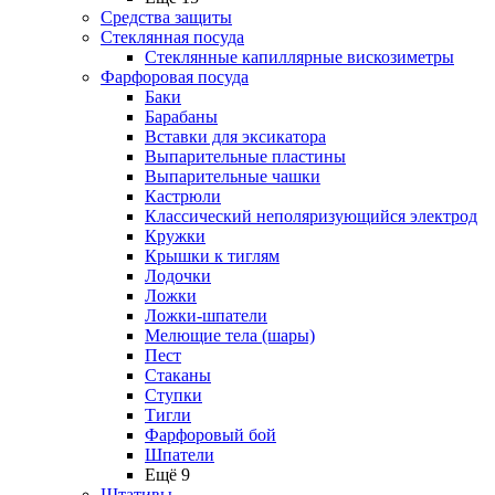
Средства защиты
Стеклянная посуда
Стеклянные капиллярные вискозиметры
Фарфоровая посуда
Баки
Барабаны
Вставки для эксикатора
Выпарительные пластины
Выпарительные чашки
Кастрюли
Классический неполяризующийся электрод
Кружки
Крышки к тиглям
Лодочки
Ложки
Ложки-шпатели
Мелющие тела (шары)
Пест
Стаканы
Ступки
Тигли
Фарфоровый бой
Шпатели
Ещё 9
Штативы