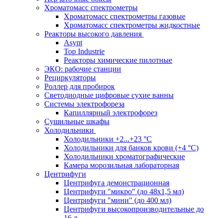
Хроматомасс спектрометры
Хроматомасс спектрометры газовые
Хроматомасс спектрометры жидкостные
Реакторы высокого давления
Asynt
Top Industrie
Реакторы химические пилотные
ЭКО: рабочие станции
Рециркуляторы
Роллер для пробирок
Светодиодные цифровые сухие ванны
Системы электрофореза
Капиллярный электрофорез
Сушильные шкафы
Холодильники
Холодильники +2...+23 °С
Холодильники для банков крови (+4 °С)
Холодильники хроматографические
Камера морозильная лабораторная
Центрифуги
Центрифуга демонстрационная
Центрифуги "микро" (до 48x1,5 мл)
Центрифуги "мини" (до 400 мл)
Центрифуги высокопроизводительные до
16 л