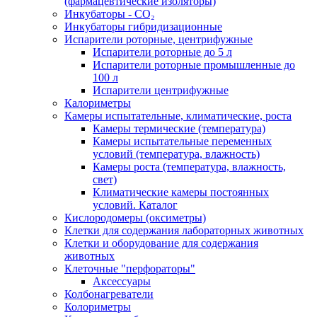
(фармацевтические изоляторы)
Инкубаторы - CO₂
Инкубаторы гибридизационные
Испарители роторные, центрифужные
Испарители роторные до 5 л
Испарители роторные промышленные до
100 л
Испарители центрифужные
Калориметры
Камеры испытательные, климатические, роста
Камеры термические (температура)
Камеры испытательные переменных
условий (температура, влажность)
Камеры роста (температура, влажность,
свет)
Климатические камеры постоянных
условий. Каталог
Кислородомеры (оксиметры)
Клетки для содержания лабораторных животных
Клетки и оборудование для содержания
животных
Клеточные "перфораторы"
Аксессуары
Колбонагреватели
Колориметры