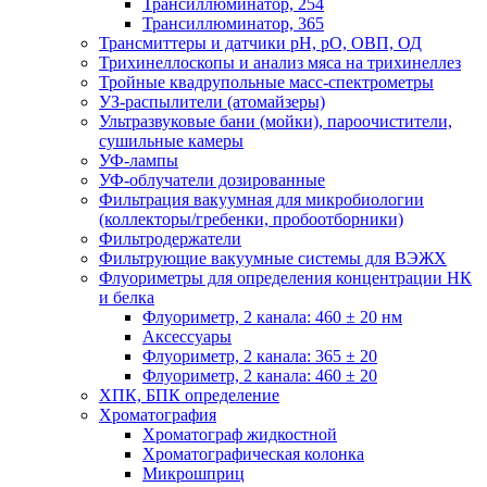
Трансиллюминатор, 254
Трансиллюминатор, 365
Трансмиттеры и датчики рН, рО, ОВП, ОД
Трихинеллоскопы и анализ мяса на трихинеллез
Тройные квадрупольные масс-спектрометры
УЗ-распылители (атомайзеры)
Ультразвуковые бани (мойки), пароочистители,
сушильные камеры
УФ-лампы
УФ-облучатели дозированные
Фильтрация вакуумная для микробиологии
(коллекторы/гребенки, пробоотборники)
Фильтродержатели
Фильтрующие вакуумные системы для ВЭЖХ
Флуориметры для определения концентрации НК
и белка
Флуориметр, 2 канала: 460 ± 20 нм
Аксессуары
Флуориметр, 2 канала: 365 ± 20
Флуориметр, 2 канала: 460 ± 20
ХПК, БПК определение
Хроматография
Хроматограф жидкостной
Хроматографическая колонка
Микрошприц