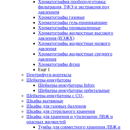
Хроматография пробоподготовка:
фильтрация, ТФЭ и экстракция под
давлением
Хроматографы газовые
Хроматографы гель-проникающие
Хроматографы промышленные
Хроматографы жидкостные высокого
давления (ВЭЖХ)
Хроматографы жидкостные низкого
давления
Хроматографы жидкостные среднего
давления
Хроматографы флэш
Ещё 1
Центрифуги-вортексы
Шейкеры-инкубаторы
Шейкеры-инкубаторы Infors
Шейкеры-инкубаторы орбитальные
Шейкеры-инкубаторы с CО₂
Шкафы вытяжные
Шкафы для газовых баллонов
Шкафы для стерильного хранения
Шкафы для хранения и утилизации ЛВЖ и
опасных жидкостей
Тумбы для совместного хранения ЛВЖ и