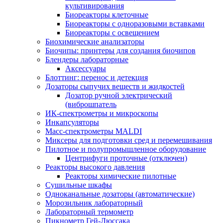
культивирования
Биореакторы клеточные
Биореакторы с одноразовыми вставками
Биореакторы с освещением
Биохимические анализаторы
Биочипы: принтеры для создания биочипов
Блендеры лабораторные
Аксессуары
Блоттинг: перенос и детекция
Дозаторы сыпучих веществ и жидкостей
Дозатор ручной электрический
(виброшпатель
ИК-спектрометры и микроскопы
Инкапсуляторы
Масс-спектрометры MALDI
Миксеры для подготовки сред и перемешивания
Пилотное и полупромышленное оборудование
Центрифуги проточные (отключен)
Реакторы высокого давления
Реакторы химические пилотные
Сушильные шкафы
Одноканальные дозаторы (автоматические)
Морозильник лабораторный
Лабораторный термометр
Пикнометр Гей-Люссака