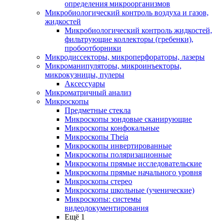
определения микроорганизмов
Микробиологический контроль воздуха и газов,
жидкостей
Микробиологический контроль жидкостей,
фильтрующие коллекторы (гребенки),
пробоотборники
Микродиссекторы, микроперфораторы, лазеры
Микроманипуляторы, микроинъекторы,
микрокузницы, пулеры
Аксессуары
Микроматричный анализ
Микроскопы
Предметные стекла
Микроскопы зондовые сканирующие
Микроскопы конфокальные
Микроскопы Theia
Микроскопы инвертированные
Микроскопы поляризационные
Микроскопы прямые исследовательские
Микроскопы прямые начального уровня
Микроскопы стерео
Микроскопы школьные (ученические)
Микроскопы: системы
видеодокументирования
Ещё 1