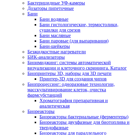
Бактерицидные УФ-камеры
Дозаторы пипеточные
Бани
Бани водяные
Бани гистологические, термостолики,
сушилки для срезов
Бани масляные
Бани паровые (для выпаривания)
Бани-шейкеры
Безжидкостные нагреватели
БИК-анализаторы
Биоимиджинг: системы автоматической
визуализации и клеточного скрининга. Каталог
Биопринтеры 3D, наборы для 3D печати
Принтер-3D для создания чипов
Биопроцессинг: одноразовые технологии,
масскультивирование клеток, очистка
фармсубстанций
Хроматография препаративная и
аналитическая
Биореакторы
Биореакторы бактериальные (ферментеры)
Биореакторы двухфазные для биотоплива и
твердофазные
Биореакторы для параллельного