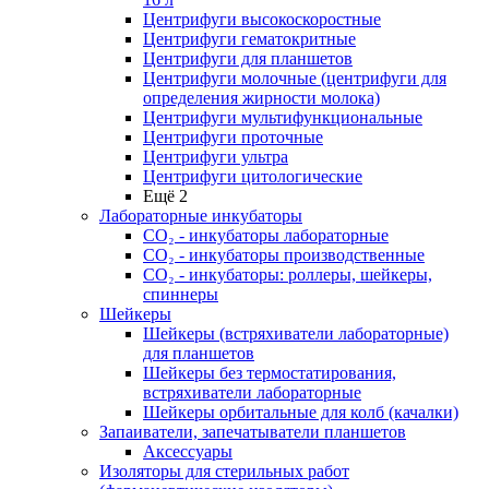
Центрифуги высокоскоростные
Центрифуги гематокритные
Центрифуги для планшетов
Центрифуги молочные (центрифуги для
определения жирности молока)
Центрифуги мультифункциональные
Центрифуги проточные
Центрифуги ультра
Центрифуги цитологические
Ещё 2
Лабораторные инкубаторы
СО₂ - инкубаторы лабораторные
СО₂ - инкубаторы производственные
СО₂ - инкубаторы: роллеры, шейкеры,
спиннеры
Шейкеры
Шейкеры (встряхиватели лабораторные)
для планшетов
Шейкеры без термостатирования,
встряхиватели лабораторные
Шейкеры орбитальные для колб (качалки)
Запаиватели, запечатыватели планшетов
Аксессуары
Изоляторы для стерильных работ