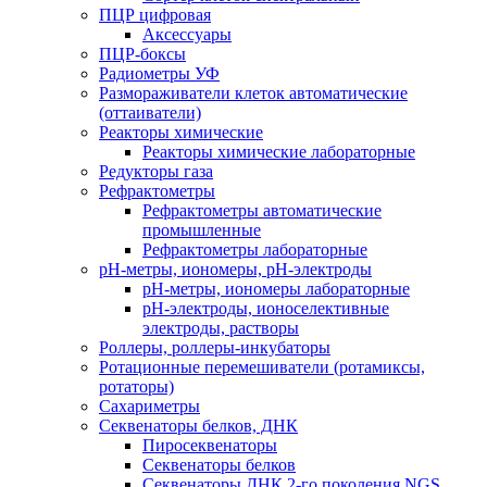
ПЦР цифровая
Аксессуары
ПЦР-боксы
Радиометры УФ
Размораживатели клеток автоматические
(оттаиватели)
Реакторы химические
Реакторы химические лабораторные
Редукторы газа
Рефрактометры
Рефрактометры автоматические
промышленные
Рефрактометры лабораторные
рН-метры, иономеры, рН-электроды
рН-метры, иономеры лабораторные
рН-электроды, ионоселективные
электроды, растворы
Роллеры, роллеры-инкубаторы
Ротационные перемешиватели (ротамиксы,
ротаторы)
Сахариметры
Секвенаторы белков, ДНК
Пиросеквенаторы
Секвенаторы белков
Секвенаторы ДНК 2-го поколения NGS