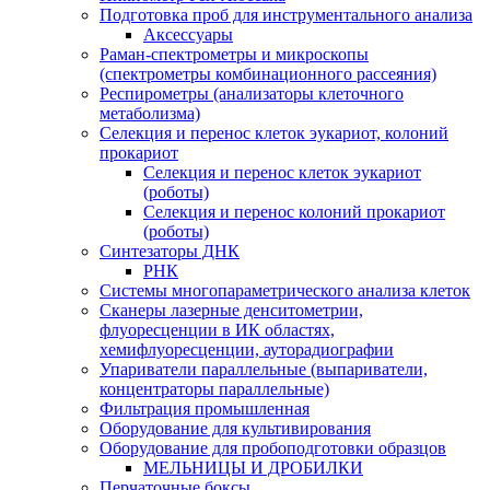
Подготовка проб для инструментального анализа
Аксессуары
Раман-спектрометры и микроскопы
(спектрометры комбинационного рассеяния)
Респирометры (анализаторы клеточного
метаболизма)
Селекция и перенос клеток эукариот, колоний
прокариот
Селекция и перенос клеток эукариот
(роботы)
Селекция и перенос колоний прокариот
(роботы)
Синтезаторы ДНК
РНК
Системы многопараметрического анализа клеток
Сканеры лазерные денситометрии,
флуоресценции в ИК областях,
хемифлуоресценции, ауторадиографии
Упариватели параллельные (выпариватели,
концентраторы параллельные)
Фильтрация промышленная
Оборудование для культивирования
Оборудование для пробоподготовки образцов
МЕЛЬНИЦЫ И ДРОБИЛКИ
Перчаточные боксы