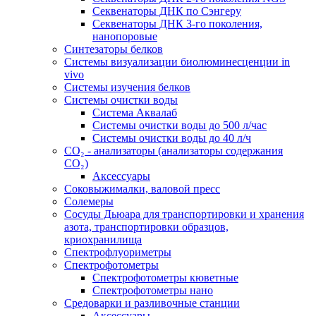
Секвенаторы ДНК по Сэнгеру
Секвенаторы ДНК 3-го поколения,
нанопоровые
Синтезаторы белков
Системы визуализации биолюминесценции in
vivo
Системы изучения белков
Системы очистки воды
Система Аквалаб
Системы очистки воды до 500 л/час
Системы очистки воды до 40 л/ч
СО₂ - анализаторы (анализаторы содержания
СО₂)
Аксессуары
Соковыжималки, валовой пресс
Солемеры
Сосуды Дьюара для транспортировки и хранения
азота, транспортировки образцов,
криохранилища
Спектрофлуориметры
Спектрофотометры
Спектрофотометры кюветные
Спектрофотометры нано
Средоварки и разливочные станции
Аксессуары