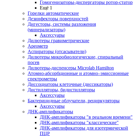
Гомогенизаторы-диспергаторы ротор-статор
Ещё 1
Горелки автоматические
Дезинфекторы поверхностей
Дигесторы, системы разложения
(минерализаторы)
Аксессуары
Дилютеры гравиметрические
Ареометр
Аспираторы (отсасыватели)
Дилютеры микробиологические, спиральный
посев
Дилютеры-диспенсеры Microlab Hamilton
Атомно-абсорбционные и атомно–эмиссионные
спектрометры
Диссоциаторы клеточные (диссикаторы)
Дистилляторы, бидистилляторы
Аксессуары
Бактерицидные облучатели, рециркуляторы
Аксессуары
ДНК-амплификаторы
ДНК-амплификаторы "в реальном времени"
ДНК-амплификаторы "классические"
ДНК-амплификаторы для изотермической
ПЦР