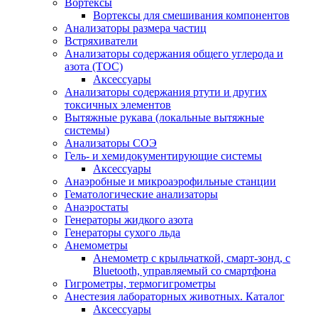
Вортексы
Вортексы для смешивания компонентов
Анализаторы размера частиц
Встряхиватели
Анализаторы содержания общего углерода и
азота (ТОС)
Аксессуары
Анализаторы содержания ртути и других
токсичных элементов
Вытяжные рукава (локальные вытяжные
системы)
Анализаторы СОЭ
Гель- и хемидокументирующие системы
Аксессуары
Анаэробные и микроаэрофильные станции
Гематологические анализаторы
Анаэростаты
Генераторы жидкого азота
Генераторы сухого льда
Анемометры
Анемометр с крыльчаткой, смарт-зонд, с
Bluetooth, управляемый со смартфона
Гигрометры, термогигрометры
Анестезия лабораторных животных. Каталог
Аксессуары