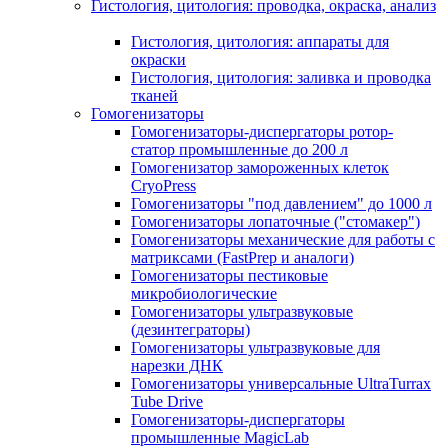
Гистология, цитология: проводка, окраска, анализ
Гистология, цитология: аппараты для
окраски
Гистология, цитология: заливка и проводка
тканей
Гомогенизаторы
Гомогенизаторы-диспергаторы ротор-
статор промышленные до 200 л
Гомогенизатор замороженных клеток
CryoPress
Гомогенизаторы "под давлением" до 1000 л
Гомогенизаторы лопаточные ("стомакер")
Гомогенизаторы механические для работы с
матриксами (FastPrep и аналоги)
Гомогенизаторы пестиковые
микробиологические
Гомогенизаторы ультразвуковые
(дезинтеграторы)
Гомогенизаторы ультразвуковые для
нарезки ДНК
Гомогенизаторы универсальные UltraTurrax
Tube Drive
Гомогенизаторы-диспергаторы
промышленные MagicLab