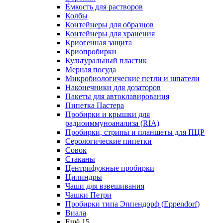
Ёмкость для растворов
Колбы
Контейнеры для образцов
Контейнеры для хранения
Криогенная защита
Криопробирки
Культуральный пластик
Мерная посуда
Микробиологические петли и шпатели
Наконечники для дозаторов
Пакеты для автоклавирования
Пипетка Пастера
Пробирки и крышки для
радиоиммуноанализа (RIA)
Пробирки, стрипы и планшеты для ПЦР
Серологические пипетки
Совок
Стаканы
Центрифужные пробирки
Цилиндры
Чаши для взвешивания
Чашки Петри
Пробирки типа Эппендорф (Eppendorf)
Виала
Ещё 15