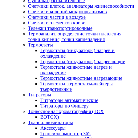
Сушилки распылительные
Счетчики клеток, анализаторы жизнеспособности
Счетчики колоний микроорганизмов
Счетчики частиц в воздухе
Счетчики элементов крови
Тележки транспортировочные
Термоанализ, определение точки плавления,
точки кипения, точки каплепадения
Термостаты
Термостаты (инкубаторы) нагрев и
охлаждение
Термостаты (инкубаторы) нагревающие
Термостаты жидкостные нагрев и
охлаждение
Термостаты жидкостные нагревающие
Термостаты, термостаты-шейкеры
твердотельные
Титраторы
Титраторы автоматические
Титраторы по Фишеру
Тонкослойная хроматография (ТСХ
ВЭТСХ)
Трансиллюминаторы
Аксессуары
Трансиллюминатор 365