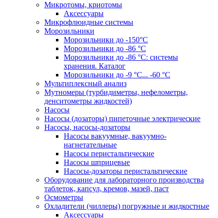
Микротомы, криотомы
Аксессуары
Микрофлюидные системы
Морозильники
Морозильники до -150°С
Морозильники до -86 °C
Морозильники до -86 °C: системы
хранения. Каталог
Морозильники до -9 °C... -60 °C
Мультиплексный анализ
Мутномеры (турбидиметры, нефелометры,
денситометры жидкостей)
Насосы
Насосы (дозаторы) пипеточные электрические
Насосы, насосы-дозаторы
Насосы вакуумные, вакуумно-
нагнетательные
Насосы перистальтические
Насосы шприцевые
Насосы-дозаторы перистальтические
Оборудование для лабораторного производства
таблеток, капсул, кремов, мазей, паст
Осмометры
Охладители (чиллеры) погружные и жидкостные
Аксессуары