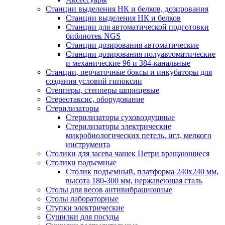
Станции выделения НК и белков, дозирования
Станции выделения НК и белков
Станции для автоматической подготовки
библиотек NGS
Станции дозирования автоматические
Станции дозирования полуавтоматические
и механические 96 и 384-канальные
Станции, перчаточные боксы и инкубаторы для
создания условий гипоксии
Степперы, степперы шприцевые
Стереотаксис, оборудование
Стерилизаторы
Стерилизаторы суховоздушные
Стерилизаторы электрические
микробиологических петель, игл, мелкого
инструмента
Столики для засева чашек Петри вращающиеся
Столики подъемные
Столик подъемный, платформа 240х240 мм,
высота 180-300 мм, нержавеющая сталь
Столы для весов антивибрационные
Столы лабораторные
Ступки электрические
Сушилки для посуды