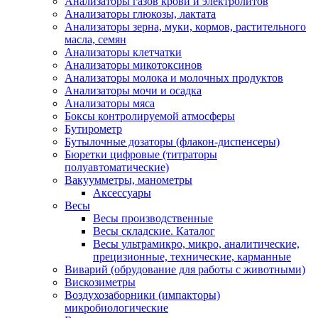
Анализаторы газов крови и электролитов
Анализаторы глюкозы, лактата
Анализаторы зерна, муки, кормов, растительного
масла, семян
Анализаторы клетчатки
Анализаторы микотоксинов
Анализаторы молока и молочных продуктов
Анализаторы мочи и осадка
Анализаторы мяса
Боксы контролируемой атмосферы
Бутирометр
Бутылочные дозаторы (флакон-диспенсеры)
Бюретки цифровые (титраторы
полуавтоматические)
Вакуумметры, манометры
Аксессуары
Весы
Весы производственные
Весы складские. Каталог
Весы ультрамикро, микро, аналитические,
прецизионные, технические, карманные
Виварий (обрудование для работы с животными)
Вискозиметры
Воздухозаборники (импакторы)
микробиологические