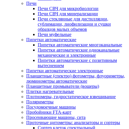
Печи
Печи СВЧ для микробиологии
Печи СВЧ для минерализации
Печи стеклянные для дистилляции,
сублимации, лиофилизации и сушки
образцов малых объемов
Печи муфельные
Пипетки автоматические
Пипетки автоматические многоканальные
Пипетки автоматические одноканальные
механические и электронные
Пипетки автоматические с позитивным
вытеснением
Пипетки автоматические электронные
Планшетные (спектро) фотометры, флуориметры,
люминометры автоматические
Планшетные промыватели (вошеры)
Плитки нагревательные
Плотномеры, гидростатическое взвешивание
Поляриметры
Посудомоечные машины
Пробойники FTA-карт
Просеивающие машины, сита
Проточные цитометры: анализаторы и сортеры
Сортер клеток спектральный