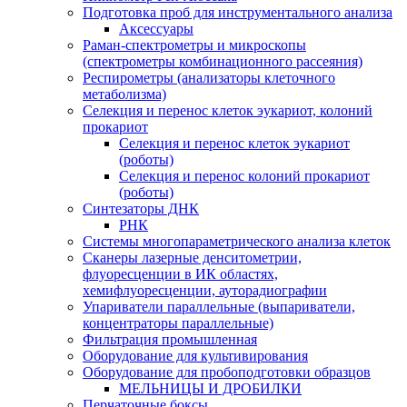
Подготовка проб для инструментального анализа
Аксессуары
Раман-спектрометры и микроскопы
(спектрометры комбинационного рассеяния)
Респирометры (анализаторы клеточного
метаболизма)
Селекция и перенос клеток эукариот, колоний
прокариот
Селекция и перенос клеток эукариот
(роботы)
Селекция и перенос колоний прокариот
(роботы)
Синтезаторы ДНК
РНК
Системы многопараметрического анализа клеток
Сканеры лазерные денситометрии,
флуоресценции в ИК областях,
хемифлуоресценции, ауторадиографии
Упариватели параллельные (выпариватели,
концентраторы параллельные)
Фильтрация промышленная
Оборудование для культивирования
Оборудование для пробоподготовки образцов
МЕЛЬНИЦЫ И ДРОБИЛКИ
Перчаточные боксы