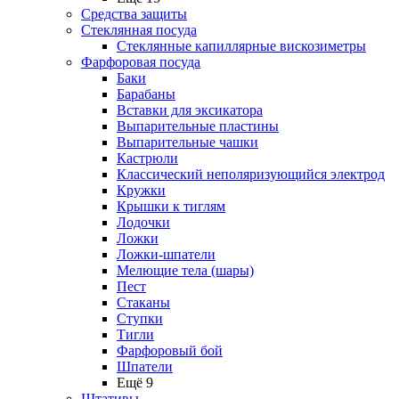
Средства защиты
Стеклянная посуда
Стеклянные капиллярные вискозиметры
Фарфоровая посуда
Баки
Барабаны
Вставки для эксикатора
Выпарительные пластины
Выпарительные чашки
Кастрюли
Классический неполяризующийся электрод
Кружки
Крышки к тиглям
Лодочки
Ложки
Ложки-шпатели
Мелющие тела (шары)
Пест
Стаканы
Ступки
Тигли
Фарфоровый бой
Шпатели
Ещё 9
Штативы