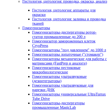
Гистология, цитология: проводка, окраска, анализ
Гистология, цитология: аппараты для
окраски
Гистология, цитология: заливка и проводка
тканей
Гомогенизаторы
Гомогенизаторы-диспергаторы ротор-
статор промышленные до 200 л
Гомогенизатор замороженных клеток
CryoPress
Гомогенизаторы "под давлением" до 1000 л
Гомогенизаторы лопаточные ("стомакер")
Гомогенизаторы механические для работы с
матриксами (FastPrep и аналоги)
Гомогенизаторы пестиковые
микробиологические
Гомогенизаторы ультразвуковые
(дезинтеграторы)
Гомогенизаторы ультразвуковые для
нарезки ДНК
Гомогенизаторы универсальные UltraTurrax
Tube Drive
Гомогенизаторы-диспергаторы
промышленные MagicLab