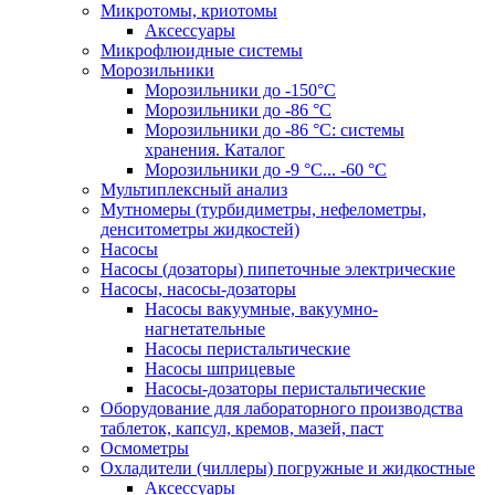
Микротомы, криотомы
Аксессуары
Микрофлюидные системы
Морозильники
Морозильники до -150°С
Морозильники до -86 °C
Морозильники до -86 °C: системы
хранения. Каталог
Морозильники до -9 °C... -60 °C
Мультиплексный анализ
Мутномеры (турбидиметры, нефелометры,
денситометры жидкостей)
Насосы
Насосы (дозаторы) пипеточные электрические
Насосы, насосы-дозаторы
Насосы вакуумные, вакуумно-
нагнетательные
Насосы перистальтические
Насосы шприцевые
Насосы-дозаторы перистальтические
Оборудование для лабораторного производства
таблеток, капсул, кремов, мазей, паст
Осмометры
Охладители (чиллеры) погружные и жидкостные
Аксессуары