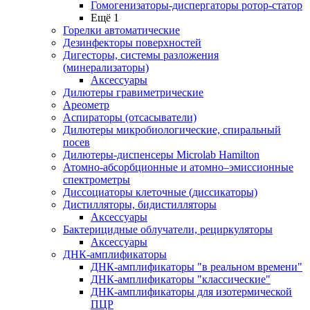
Гомогенизаторы-диспергаторы ротор-статор
Ещё 1
Горелки автоматические
Дезинфекторы поверхностей
Дигесторы, системы разложения
(минерализаторы)
Аксессуары
Дилютеры гравиметрические
Ареометр
Аспираторы (отсасыватели)
Дилютеры микробиологические, спиральный
посев
Дилютеры-диспенсеры Microlab Hamilton
Атомно-абсорбционные и атомно–эмиссионные
спектрометры
Диссоциаторы клеточные (диссикаторы)
Дистилляторы, бидистилляторы
Аксессуары
Бактерицидные облучатели, рециркуляторы
Аксессуары
ДНК-амплификаторы
ДНК-амплификаторы "в реальном времени"
ДНК-амплификаторы "классические"
ДНК-амплификаторы для изотермической
ПЦР