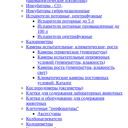
(фармацевтические изоляторы)
Инкубаторы - CO₂
Инкубаторы гибридизационные
Испарители роторные, центрифужные
Испарители роторные до 5 л
Испарители роторные промышленные до
100 л
Испарители центрифужные
Калориметры
Камеры испытательные, климатические, роста
Камеры термические (температура)
Камеры испытательные переменных
условий (температура, влажность)
Камеры роста (температура, влажность,
свет)
Климатические камеры постоянных
условий. Каталог
Кислородомеры (оксиметры)
Клетки для содержания лабораторных животных
Клетки и оборудование для содержания
животных
Клеточные "перфораторы"
Аксессуары
Колбонагреватели
Колориметры