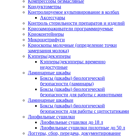
Компрессоры безмасляные
Кондуктометры
Контролируемое культивирование в колбах
Аксессуары
Контроль стерильности препаратов и изделий
Криозамораживатели программируемые
Криоконтейнеры
Микроцетрифуги
Криоскопы молочные (определение точки
замерзания молока)
Кэпперы/декэпперы
Кэпперы/декэпперы: временно
недоступные
Ламинарные шкафы
Боксы (шкафы) биологической
безопасности (ламинары)
Боксы (шкафы) биологической
безопасности для работы с животными
Ламинарные шкафыи
Боксы (шкафы) биологической
безопасности для работы с цитостатиками
Лиофильные сушилки
Лиофильные сушилки до 18 л
Лиофильные сушилки пилотные до 50 л
Логгеры, сбор, передача, документирование