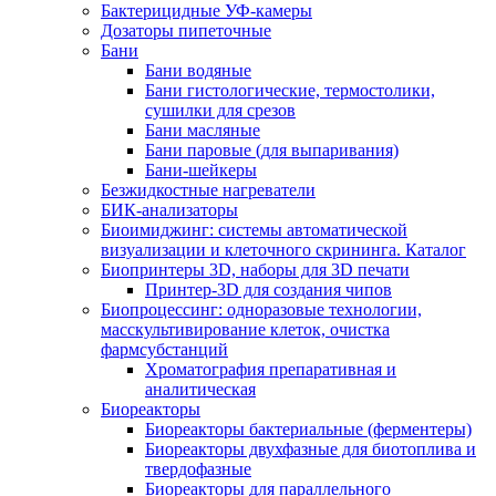
Бактерицидные УФ-камеры
Дозаторы пипеточные
Бани
Бани водяные
Бани гистологические, термостолики,
сушилки для срезов
Бани масляные
Бани паровые (для выпаривания)
Бани-шейкеры
Безжидкостные нагреватели
БИК-анализаторы
Биоимиджинг: системы автоматической
визуализации и клеточного скрининга. Каталог
Биопринтеры 3D, наборы для 3D печати
Принтер-3D для создания чипов
Биопроцессинг: одноразовые технологии,
масскультивирование клеток, очистка
фармсубстанций
Хроматография препаративная и
аналитическая
Биореакторы
Биореакторы бактериальные (ферментеры)
Биореакторы двухфазные для биотоплива и
твердофазные
Биореакторы для параллельного