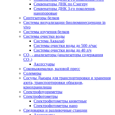
Секвенаторы ДНК по Сэнгеру
Секвенаторы ДНК 3-го поколения,
нанопоровые
Синтезаторы белков
Системы визуализации биолюминесценции in
vivo
Системы изучения белков
Системы очистки воды
Система Аквалаб
Системы очистки воды до 500 л/час
Системы очистки воды до 40 л/ч
СО₂ - анализаторы (анализаторы содержания
СО₂)
Аксессуары
Соковыжималки, валовой пресс
Солемеры
Сосуды Дьюара для транспортировки и хранения
азота, транспортировки образцов,
криохранилища
Спектрофлуориметры
Спектрофотометры
Спектрофотометры кюветные
Спектрофотометры нано
Средоварки и разливочные станции
Аксессуары