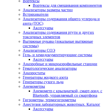
Вортексы
Вортексы для смешивания компонентов
Анализаторы размера частиц
Встряхиватели
Анализаторы содержания общего углерода и
азота (ТОС)
Аксессуары
Анализаторы содержания ртути и других
токсичных элементов
Вытяжные рукава (локальные вытяжные
системы)
Анализаторы СОЭ
Гель- и хемидокументирующие системы
Аксессуары
Анаэробные и микроаэрофильные станции
Гематологические анализаторы
Анаэростаты
Генераторы жидкого азота
Генераторы сухого льда
Анемометры
Анемометр с крыльчаткой, смарт-зонд, с
Bluetooth, управляемый со смартфона
Гигрометры, термогигрометры
Анестезия лабораторных животных. Каталог
Аксессуары