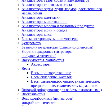
Анализаторы газов крови и электролитов
Анализаторы глюкозы, лактата
Анализаторы зерна, муки, кормов, растительного
масла, семян
Анализаторы клетчатки
Анализаторы микотоксинов
Анализаторы молока и молочных продуктов
Анализаторы мочи и осадка
Анализаторы мяса
Боксы контролируемой атмосферы
Бутирометр
Бутылочные дозаторы (флакон-диспенсеры)
Бюретки цифровые (титраторы
полуавтоматические)
Вакуумметры, манометры
Аксессуары
Весы
Весы производственные
Весы складские. Каталог
Весы ультрамикро, микро, аналитические,
прецизионные, технические, карманные
Виварий (обрудование для работы с животными)
Вискозиметры
Воздухозаборники (импакторы)
микробиологические