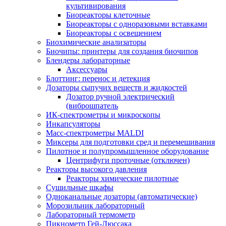
культивирования
Биореакторы клеточные
Биореакторы с одноразовыми вставками
Биореакторы с освещением
Биохимические анализаторы
Биочипы: принтеры для создания биочипов
Блендеры лабораторные
Аксессуары
Блоттинг: перенос и детекция
Дозаторы сыпучих веществ и жидкостей
Дозатор ручной электрический
(виброшпатель
ИК-спектрометры и микроскопы
Инкапсуляторы
Масс-спектрометры MALDI
Миксеры для подготовки сред и перемешивания
Пилотное и полупромышленное оборудование
Центрифуги проточные (отключен)
Реакторы высокого давления
Реакторы химические пилотные
Сушильные шкафы
Одноканальные дозаторы (автоматические)
Морозильник лабораторный
Лабораторный термометр
Пикнометр Гей-Люссака