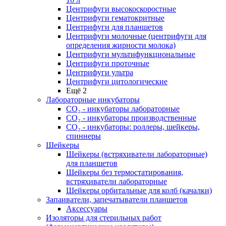
Центрифуги высокоскоростные
Центрифуги гематокритные
Центрифуги для планшетов
Центрифуги молочные (центрифуги для
определения жирности молока)
Центрифуги мультифункциональные
Центрифуги проточные
Центрифуги ультра
Центрифуги цитологические
Ещё 2
Лабораторные инкубаторы
СО₂ - инкубаторы лабораторные
СО₂ - инкубаторы производственные
СО₂ - инкубаторы: роллеры, шейкеры,
спиннеры
Шейкеры
Шейкеры (встряхиватели лабораторные)
для планшетов
Шейкеры без термостатирования,
встряхиватели лабораторные
Шейкеры орбитальные для колб (качалки)
Запаиватели, запечатыватели планшетов
Аксессуары
Изоляторы для стерильных работ