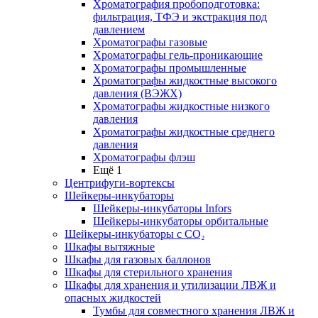
Хроматография пробоподготовка:
фильтрация, ТФЭ и экстракция под
давлением
Хроматографы газовые
Хроматографы гель-проникающие
Хроматографы промышленные
Хроматографы жидкостные высокого
давления (ВЭЖХ)
Хроматографы жидкостные низкого
давления
Хроматографы жидкостные среднего
давления
Хроматографы флэш
Ещё 1
Центрифуги-вортексы
Шейкеры-инкубаторы
Шейкеры-инкубаторы Infors
Шейкеры-инкубаторы орбитальные
Шейкеры-инкубаторы с CО₂
Шкафы вытяжные
Шкафы для газовых баллонов
Шкафы для стерильного хранения
Шкафы для хранения и утилизации ЛВЖ и
опасных жидкостей
Тумбы для совместного хранения ЛВЖ и