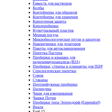
Ёмкость для растворов
Колбы
Контейнеры для образцов
Контейнеры для хранения
Криогенная защита
Криопробирки
Культуральный пластик
Мерная посуда
Микробиологические петли и шпатели
Наконечники для дозаторов
Пакеты для автоклавирования
Пипетка Пастера
Пробирки и крышки для
радиоиммуноанализа (RIA)
Пробирки, стрипы и планшеты для ПЦР
Серологические пипетки
Совок
Стаканы
Центрифужные пробирки
Цилиндры
Чаши для взвешивания
Чашки Петри
Пробирки типа Эппендорф (Eppendorf)
Виала
Ещё 15