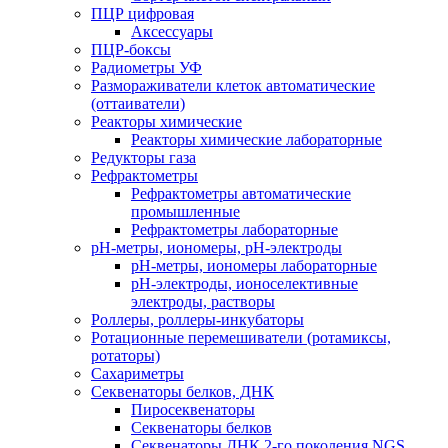
ПЦР цифровая
Аксессуары
ПЦР-боксы
Радиометры УФ
Размораживатели клеток автоматические
(оттаиватели)
Реакторы химические
Реакторы химические лабораторные
Редукторы газа
Рефрактометры
Рефрактометры автоматические
промышленные
Рефрактометры лабораторные
рН-метры, иономеры, рН-электроды
рН-метры, иономеры лабораторные
рН-электроды, ионоселективные
электроды, растворы
Роллеры, роллеры-инкубаторы
Ротационные перемешиватели (ротамиксы,
ротаторы)
Сахариметры
Секвенаторы белков, ДНК
Пиросеквенаторы
Секвенаторы белков
Секвенаторы ДНК 2-го поколения NGS