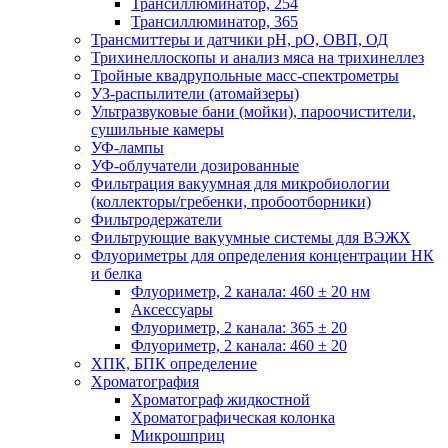
Трансиллюминатор, 254
Трансиллюминатор, 365
Трансмиттеры и датчики рН, рО, ОВП, ОД
Трихинеллоскопы и анализ мяса на трихинеллез
Тройные квадрупольные масс-спектрометры
УЗ-распылители (атомайзеры)
Ультразвуковые бани (мойки), пароочистители,
сушильные камеры
УФ-лампы
УФ-облучатели дозированные
Фильтрация вакуумная для микробиологии
(коллекторы/гребенки, пробоотборники)
Фильтродержатели
Фильтрующие вакуумные системы для ВЭЖХ
Флуориметры для определения концентрации НК
и белка
Флуориметр, 2 канала: 460 ± 20 нм
Аксессуары
Флуориметр, 2 канала: 365 ± 20
Флуориметр, 2 канала: 460 ± 20
ХПК, БПК определение
Хроматография
Хроматограф жидкостной
Хроматографическая колонка
Микрошприц