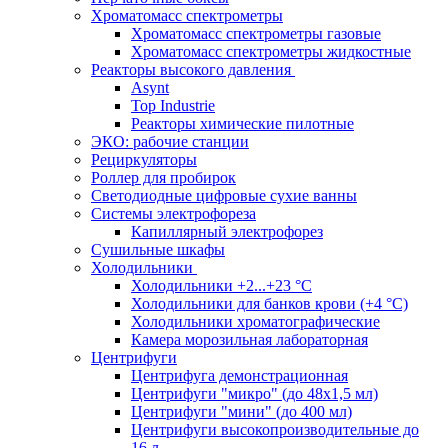
Хроматомасс спектрометры
Хроматомасс спектрометры газовые
Хроматомасс спектрометры жидкостные
Реакторы высокого давления
Asynt
Top Industrie
Реакторы химические пилотные
ЭКО: рабочие станции
Рециркуляторы
Роллер для пробирок
Светодиодные цифровые сухие ванны
Системы электрофореза
Капиллярный электрофорез
Сушильные шкафы
Холодильники
Холодильники +2...+23 °С
Холодильники для банков крови (+4 °С)
Холодильники хроматографические
Камера морозильная лабораторная
Центрифуги
Центрифуга демонстрационная
Центрифуги "микро" (до 48x1,5 мл)
Центрифуги "мини" (до 400 мл)
Центрифуги высокопроизводительные до
16 л