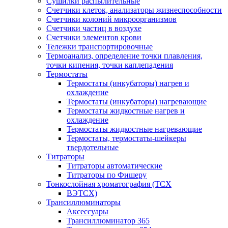
Сушилки распылительные
Счетчики клеток, анализаторы жизнеспособности
Счетчики колоний микроорганизмов
Счетчики частиц в воздухе
Счетчики элементов крови
Тележки транспортировочные
Термоанализ, определение точки плавления,
точки кипения, точки каплепадения
Термостаты
Термостаты (инкубаторы) нагрев и
охлаждение
Термостаты (инкубаторы) нагревающие
Термостаты жидкостные нагрев и
охлаждение
Термостаты жидкостные нагревающие
Термостаты, термостаты-шейкеры
твердотельные
Титраторы
Титраторы автоматические
Титраторы по Фишеру
Тонкослойная хроматография (ТСХ
ВЭТСХ)
Трансиллюминаторы
Аксессуары
Трансиллюминатор 365