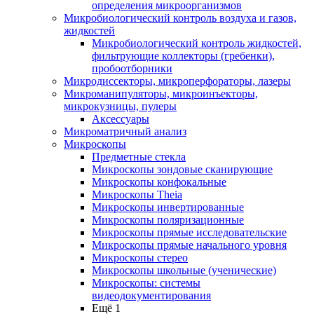
определения микроорганизмов
Микробиологический контроль воздуха и газов,
жидкостей
Микробиологический контроль жидкостей,
фильтрующие коллекторы (гребенки),
пробоотборники
Микродиссекторы, микроперфораторы, лазеры
Микроманипуляторы, микроинъекторы,
микрокузницы, пулеры
Аксессуары
Микроматричный анализ
Микроскопы
Предметные стекла
Микроскопы зондовые сканирующие
Микроскопы конфокальные
Микроскопы Theia
Микроскопы инвертированные
Микроскопы поляризационные
Микроскопы прямые исследовательские
Микроскопы прямые начального уровня
Микроскопы стерео
Микроскопы школьные (ученические)
Микроскопы: системы
видеодокументирования
Ещё 1