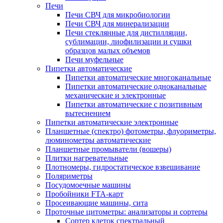
Печи
Печи СВЧ для микробиологии
Печи СВЧ для минерализации
Печи стеклянные для дистилляции,
сублимации, лиофилизации и сушки
образцов малых объемов
Печи муфельные
Пипетки автоматические
Пипетки автоматические многоканальные
Пипетки автоматические одноканальные
механические и электронные
Пипетки автоматические с позитивным
вытеснением
Пипетки автоматические электронные
Планшетные (спектро) фотометры, флуориметры,
люминометры автоматические
Планшетные промыватели (вошеры)
Плитки нагревательные
Плотномеры, гидростатическое взвешивание
Поляриметры
Посудомоечные машины
Пробойники FTA-карт
Просеивающие машины, сита
Проточные цитометры: анализаторы и сортеры
Сортер клеток спектральный