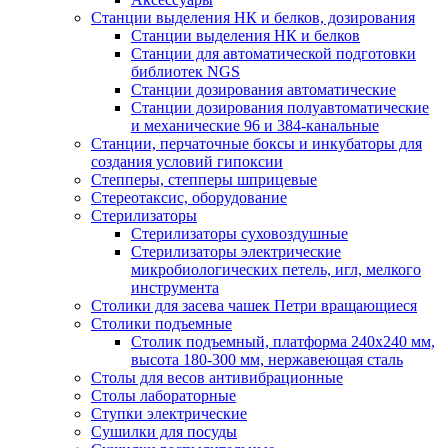
Станции выделения НК и белков, дозирования
Станции выделения НК и белков
Станции для автоматической подготовки
библиотек NGS
Станции дозирования автоматические
Станции дозирования полуавтоматические
и механические 96 и 384-канальные
Станции, перчаточные боксы и инкубаторы для
создания условий гипоксии
Степперы, степперы шприцевые
Стереотаксис, оборудование
Стерилизаторы
Стерилизаторы суховоздушные
Стерилизаторы электрические
микробиологических петель, игл, мелкого
инструмента
Столики для засева чашек Петри вращающиеся
Столики подъемные
Столик подъемный, платформа 240х240 мм,
высота 180-300 мм, нержавеющая сталь
Столы для весов антивибрационные
Столы лабораторные
Ступки электрические
Сушилки для посуды