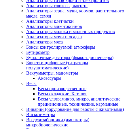
Анализаторы газов крови и электролитов
Анализаторы глюкозы, лактата
Анализаторы зерна, муки, кормов, растительного
масла, семян
Анализаторы клетчатки
Анализаторы микотоксинов
Анализаторы молока и молочных продуктов
Анализаторы мочи и осадка
Анализаторы мяса
Боксы контролируемой атмосферы
Бутирометр
Бутылочные дозаторы (флакон-диспенсеры)
Бюретки цифровые (титраторы
полуавтоматические)
Вакуумметры, манометры
Аксессуары
Весы
Весы производственные
Весы складские. Каталог
Весы ультрамикро, микро, аналитические,
прецизионные, технические, карманные
Виварий (обрудование для работы с животными)
Вискозиметры
Воздухозаборники (импакторы)
микробиологические