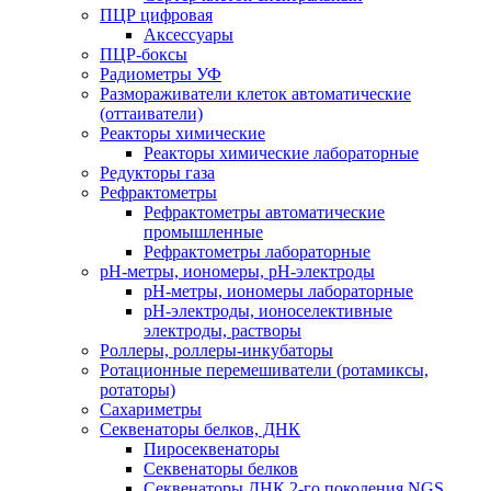
ПЦР цифровая
Аксессуары
ПЦР-боксы
Радиометры УФ
Размораживатели клеток автоматические
(оттаиватели)
Реакторы химические
Реакторы химические лабораторные
Редукторы газа
Рефрактометры
Рефрактометры автоматические
промышленные
Рефрактометры лабораторные
рН-метры, иономеры, рН-электроды
рН-метры, иономеры лабораторные
рН-электроды, ионоселективные
электроды, растворы
Роллеры, роллеры-инкубаторы
Ротационные перемешиватели (ротамиксы,
ротаторы)
Сахариметры
Секвенаторы белков, ДНК
Пиросеквенаторы
Секвенаторы белков
Секвенаторы ДНК 2-го поколения NGS