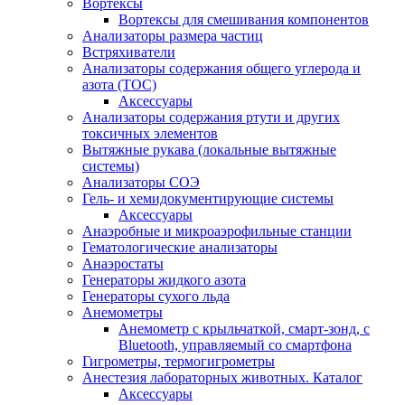
Вортексы
Вортексы для смешивания компонентов
Анализаторы размера частиц
Встряхиватели
Анализаторы содержания общего углерода и
азота (ТОС)
Аксессуары
Анализаторы содержания ртути и других
токсичных элементов
Вытяжные рукава (локальные вытяжные
системы)
Анализаторы СОЭ
Гель- и хемидокументирующие системы
Аксессуары
Анаэробные и микроаэрофильные станции
Гематологические анализаторы
Анаэростаты
Генераторы жидкого азота
Генераторы сухого льда
Анемометры
Анемометр с крыльчаткой, смарт-зонд, с
Bluetooth, управляемый со смартфона
Гигрометры, термогигрометры
Анестезия лабораторных животных. Каталог
Аксессуары