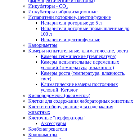
(фармацевтические изоляторы)
Инкубаторы - CO₂
Инкубаторы гибридизационные
Испарители роторные, центрифужные
Испарители роторные до 5 л
Испарители роторные промышленные до
100 л
Испарители центрифужные
Калориметры
Камеры испытательные, климатические, роста
Камеры термические (температура)
Камеры испытательные переменных
условий (температура, влажность)
Камеры роста (температура, влажность,
свет)
Климатические камеры постоянных
условий. Каталог
Кислородомеры (оксиметры)
Клетки для содержания лабораторных животных
Клетки и оборудование для содержания
животных
Клеточные "перфораторы"
Аксессуары
Колбонагреватели
Колориметры