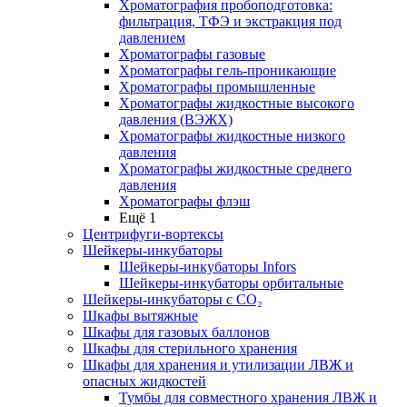
Хроматография пробоподготовка:
фильтрация, ТФЭ и экстракция под
давлением
Хроматографы газовые
Хроматографы гель-проникающие
Хроматографы промышленные
Хроматографы жидкостные высокого
давления (ВЭЖХ)
Хроматографы жидкостные низкого
давления
Хроматографы жидкостные среднего
давления
Хроматографы флэш
Ещё 1
Центрифуги-вортексы
Шейкеры-инкубаторы
Шейкеры-инкубаторы Infors
Шейкеры-инкубаторы орбитальные
Шейкеры-инкубаторы с CО₂
Шкафы вытяжные
Шкафы для газовых баллонов
Шкафы для стерильного хранения
Шкафы для хранения и утилизации ЛВЖ и
опасных жидкостей
Тумбы для совместного хранения ЛВЖ и