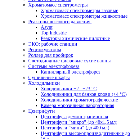
Хроматомасс спектрометры
Хроматомасс спектрометры газовые
Хроматомасс спектрометры жидкостные
Реакторы высокого давления
Asynt
Top Industrie
Реакторы химические пилотные
ЭКО: рабочие станции
Рециркуляторы
Роллер для пробирок
Светодиодные цифровые сухие ванны
Системы электрофореза
Капиллярный электрофорез
Сушильные шкафы
Холодильники
Холодильники +2...+23 °С
Холодильники для банков крови (+4 °С)
Холодильники хроматографические
Камера морозильная лабораторная
Центрифуги
Центрифуга демонстрационная
Центрифуги "микро" (до 48x1,5 мл)
Центрифуги "мини" (до 400 мл)
Центрифуги высокопроизводительные до
16 л