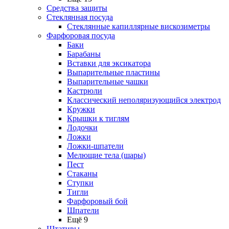
Средства защиты
Стеклянная посуда
Стеклянные капиллярные вискозиметры
Фарфоровая посуда
Баки
Барабаны
Вставки для эксикатора
Выпарительные пластины
Выпарительные чашки
Кастрюли
Классический неполяризующийся электрод
Кружки
Крышки к тиглям
Лодочки
Ложки
Ложки-шпатели
Мелющие тела (шары)
Пест
Стаканы
Ступки
Тигли
Фарфоровый бой
Шпатели
Ещё 9
Штативы