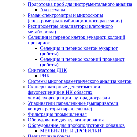
Подготовка проб для инструментального анализа
Аксессуары
Раман-спектрометры и микроскопы
(спектрометры комбинационного рассеяния)
Респирометры (анализаторы клеточного
метаболизма)
Селекция и перенос клеток эукариот, колоний
прокариот
Селекция и перенос клеток эукариот
(роботы)
Селекция и перенос колоний прокариот
(роботы)
Синтезаторы ДНК
РНК
Системы многопараметрического анализа клеток
Сканеры лазерные денситометрии,
флуоресценции в ИК областях,
хемифлуоресценции, ауторадиографии
Упариватели параллельные (выпариватели,
концентраторы параллельные)
Фильтрация промышленная
Оборудование для культивирования
Оборудование для пробоподготовки образцов
МЕЛЬНИЦЫ И ДРОБИЛКИ
Перчаточные боксы