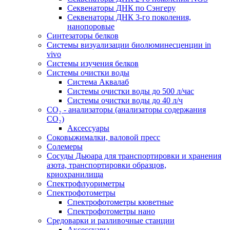
Секвенаторы ДНК по Сэнгеру
Секвенаторы ДНК 3-го поколения,
нанопоровые
Синтезаторы белков
Системы визуализации биолюминесценции in
vivo
Системы изучения белков
Системы очистки воды
Система Аквалаб
Системы очистки воды до 500 л/час
Системы очистки воды до 40 л/ч
СО₂ - анализаторы (анализаторы содержания
СО₂)
Аксессуары
Соковыжималки, валовой пресс
Солемеры
Сосуды Дьюара для транспортировки и хранения
азота, транспортировки образцов,
криохранилища
Спектрофлуориметры
Спектрофотометры
Спектрофотометры кюветные
Спектрофотометры нано
Средоварки и разливочные станции
Аксессуары