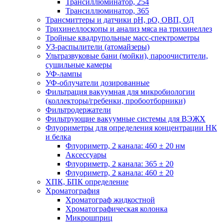
Трансиллюминатор, 254
Трансиллюминатор, 365
Трансмиттеры и датчики рН, рО, ОВП, ОД
Трихинеллоскопы и анализ мяса на трихинеллез
Тройные квадрупольные масс-спектрометры
УЗ-распылители (атомайзеры)
Ультразвуковые бани (мойки), пароочистители,
сушильные камеры
УФ-лампы
УФ-облучатели дозированные
Фильтрация вакуумная для микробиологии
(коллекторы/гребенки, пробоотборники)
Фильтродержатели
Фильтрующие вакуумные системы для ВЭЖХ
Флуориметры для определения концентрации НК
и белка
Флуориметр, 2 канала: 460 ± 20 нм
Аксессуары
Флуориметр, 2 канала: 365 ± 20
Флуориметр, 2 канала: 460 ± 20
ХПК, БПК определение
Хроматография
Хроматограф жидкостной
Хроматографическая колонка
Микрошприц