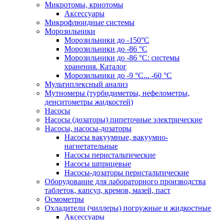
Микротомы, криотомы
Аксессуары
Микрофлюидные системы
Морозильники
Морозильники до -150°С
Морозильники до -86 °C
Морозильники до -86 °C: системы
хранения. Каталог
Морозильники до -9 °C... -60 °C
Мультиплексный анализ
Мутномеры (турбидиметры, нефелометры,
денситометры жидкостей)
Насосы
Насосы (дозаторы) пипеточные электрические
Насосы, насосы-дозаторы
Насосы вакуумные, вакуумно-
нагнетательные
Насосы перистальтические
Насосы шприцевые
Насосы-дозаторы перистальтические
Оборудование для лабораторного производства
таблеток, капсул, кремов, мазей, паст
Осмометры
Охладители (чиллеры) погружные и жидкостные
Аксессуары