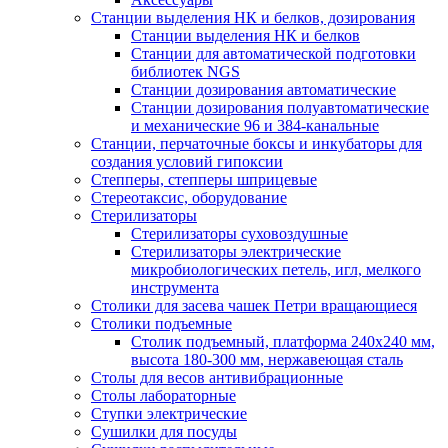
Станции выделения НК и белков, дозирования
Станции выделения НК и белков
Станции для автоматической подготовки
библиотек NGS
Станции дозирования автоматические
Станции дозирования полуавтоматические
и механические 96 и 384-канальные
Станции, перчаточные боксы и инкубаторы для
создания условий гипоксии
Степперы, степперы шприцевые
Стереотаксис, оборудование
Стерилизаторы
Стерилизаторы суховоздушные
Стерилизаторы электрические
микробиологических петель, игл, мелкого
инструмента
Столики для засева чашек Петри вращающиеся
Столики подъемные
Столик подъемный, платформа 240х240 мм,
высота 180-300 мм, нержавеющая сталь
Столы для весов антивибрационные
Столы лабораторные
Ступки электрические
Сушилки для посуды