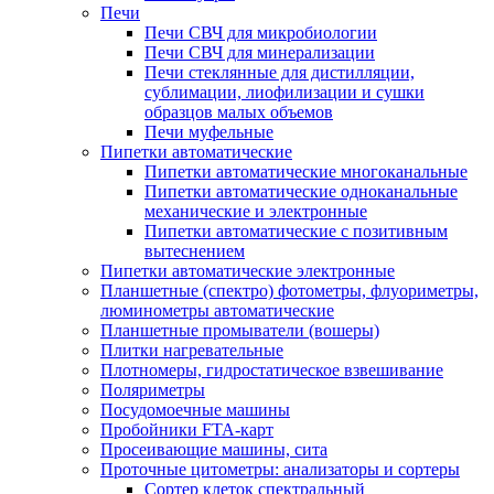
Печи
Печи СВЧ для микробиологии
Печи СВЧ для минерализации
Печи стеклянные для дистилляции,
сублимации, лиофилизации и сушки
образцов малых объемов
Печи муфельные
Пипетки автоматические
Пипетки автоматические многоканальные
Пипетки автоматические одноканальные
механические и электронные
Пипетки автоматические с позитивным
вытеснением
Пипетки автоматические электронные
Планшетные (спектро) фотометры, флуориметры,
люминометры автоматические
Планшетные промыватели (вошеры)
Плитки нагревательные
Плотномеры, гидростатическое взвешивание
Поляриметры
Посудомоечные машины
Пробойники FTA-карт
Просеивающие машины, сита
Проточные цитометры: анализаторы и сортеры
Сортер клеток спектральный