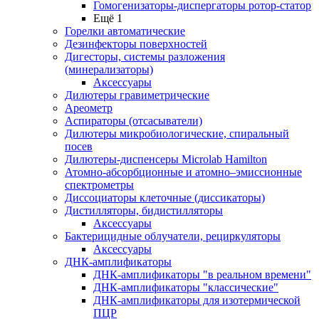
Гомогенизаторы-диспергаторы ротор-статор
Ещё 1
Горелки автоматические
Дезинфекторы поверхностей
Дигесторы, системы разложения
(минерализаторы)
Аксессуары
Дилютеры гравиметрические
Ареометр
Аспираторы (отсасыватели)
Дилютеры микробиологические, спиральный
посев
Дилютеры-диспенсеры Microlab Hamilton
Атомно-абсорбционные и атомно–эмиссионные
спектрометры
Диссоциаторы клеточные (диссикаторы)
Дистилляторы, бидистилляторы
Аксессуары
Бактерицидные облучатели, рециркуляторы
Аксессуары
ДНК-амплификаторы
ДНК-амплификаторы "в реальном времени"
ДНК-амплификаторы "классические"
ДНК-амплификаторы для изотермической
ПЦР