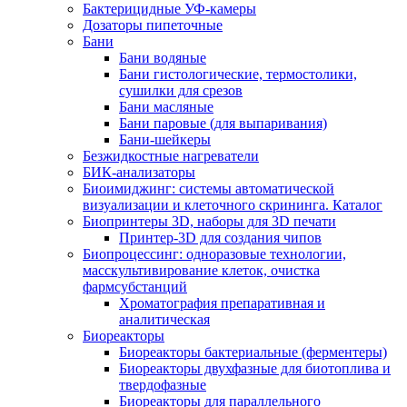
Бактерицидные УФ-камеры
Дозаторы пипеточные
Бани
Бани водяные
Бани гистологические, термостолики,
сушилки для срезов
Бани масляные
Бани паровые (для выпаривания)
Бани-шейкеры
Безжидкостные нагреватели
БИК-анализаторы
Биоимиджинг: системы автоматической
визуализации и клеточного скрининга. Каталог
Биопринтеры 3D, наборы для 3D печати
Принтер-3D для создания чипов
Биопроцессинг: одноразовые технологии,
масскультивирование клеток, очистка
фармсубстанций
Хроматография препаративная и
аналитическая
Биореакторы
Биореакторы бактериальные (ферментеры)
Биореакторы двухфазные для биотоплива и
твердофазные
Биореакторы для параллельного