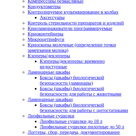
Компрессоры безмасляные
Кондуктометры
Контролируемое культивирование в колбах
Аксессуары
Контроль стерильности препаратов и изделий
Криозамораживатели программируемые
Криоконтейнеры
Микроцетрифуги
Криоскопы молочные (определение точки
замерзания молока)
Кэпперы/декэпперы
Кэпперы/декэпперы: временно
недоступные
Ламинарные шкафы
Боксы (шкафы) биологической
безопасности (ламинары)
Боксы (шкафы) биологической
безопасности для работы с животными
Ламинарные шкафыи
Боксы (шкафы) биологической
безопасности для работы с цитостатиками
Лиофильные сушилки
Лиофильные сушилки до 18 л
Лиофильные сушилки пилотные до 50 л
Логгеры, сбор, передача, документирование