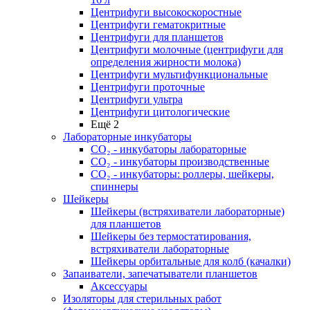
Центрифуги высокоскоростные
Центрифуги гематокритные
Центрифуги для планшетов
Центрифуги молочные (центрифуги для
определения жирности молока)
Центрифуги мультифункциональные
Центрифуги проточные
Центрифуги ультра
Центрифуги цитологические
Ещё 2
Лабораторные инкубаторы
СО₂ - инкубаторы лабораторные
СО₂ - инкубаторы производственные
СО₂ - инкубаторы: роллеры, шейкеры,
спиннеры
Шейкеры
Шейкеры (встряхиватели лабораторные)
для планшетов
Шейкеры без термостатирования,
встряхиватели лабораторные
Шейкеры орбитальные для колб (качалки)
Запаиватели, запечатыватели планшетов
Аксессуары
Изоляторы для стерильных работ