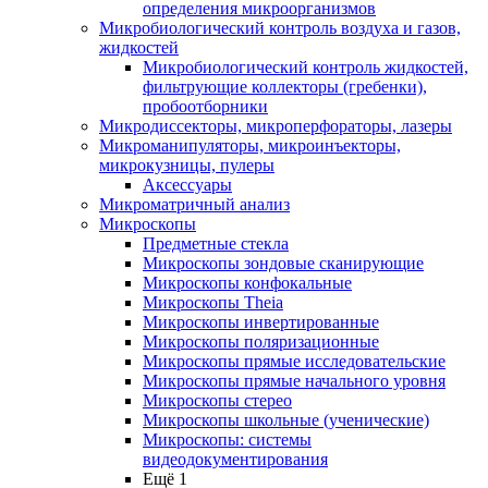
определения микроорганизмов
Микробиологический контроль воздуха и газов,
жидкостей
Микробиологический контроль жидкостей,
фильтрующие коллекторы (гребенки),
пробоотборники
Микродиссекторы, микроперфораторы, лазеры
Микроманипуляторы, микроинъекторы,
микрокузницы, пулеры
Аксессуары
Микроматричный анализ
Микроскопы
Предметные стекла
Микроскопы зондовые сканирующие
Микроскопы конфокальные
Микроскопы Theia
Микроскопы инвертированные
Микроскопы поляризационные
Микроскопы прямые исследовательские
Микроскопы прямые начального уровня
Микроскопы стерео
Микроскопы школьные (ученические)
Микроскопы: системы
видеодокументирования
Ещё 1