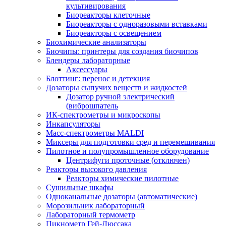
культивирования
Биореакторы клеточные
Биореакторы с одноразовыми вставками
Биореакторы с освещением
Биохимические анализаторы
Биочипы: принтеры для создания биочипов
Блендеры лабораторные
Аксессуары
Блоттинг: перенос и детекция
Дозаторы сыпучих веществ и жидкостей
Дозатор ручной электрический
(виброшпатель
ИК-спектрометры и микроскопы
Инкапсуляторы
Масс-спектрометры MALDI
Миксеры для подготовки сред и перемешивания
Пилотное и полупромышленное оборудование
Центрифуги проточные (отключен)
Реакторы высокого давления
Реакторы химические пилотные
Сушильные шкафы
Одноканальные дозаторы (автоматические)
Морозильник лабораторный
Лабораторный термометр
Пикнометр Гей-Люссака