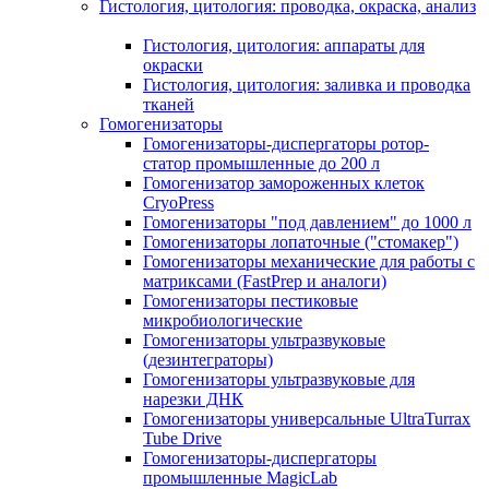
Гистология, цитология: проводка, окраска, анализ
Гистология, цитология: аппараты для
окраски
Гистология, цитология: заливка и проводка
тканей
Гомогенизаторы
Гомогенизаторы-диспергаторы ротор-
статор промышленные до 200 л
Гомогенизатор замороженных клеток
CryoPress
Гомогенизаторы "под давлением" до 1000 л
Гомогенизаторы лопаточные ("стомакер")
Гомогенизаторы механические для работы с
матриксами (FastPrep и аналоги)
Гомогенизаторы пестиковые
микробиологические
Гомогенизаторы ультразвуковые
(дезинтеграторы)
Гомогенизаторы ультразвуковые для
нарезки ДНК
Гомогенизаторы универсальные UltraTurrax
Tube Drive
Гомогенизаторы-диспергаторы
промышленные MagicLab