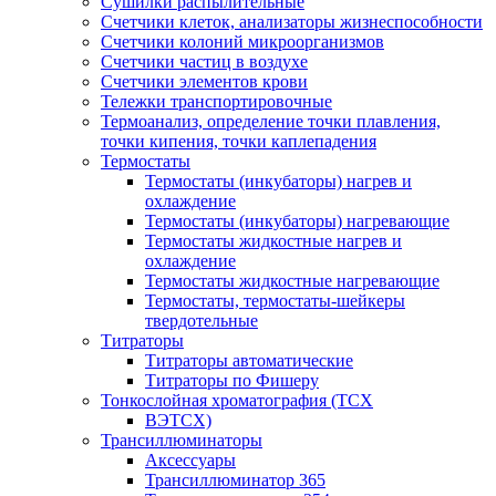
Сушилки распылительные
Счетчики клеток, анализаторы жизнеспособности
Счетчики колоний микроорганизмов
Счетчики частиц в воздухе
Счетчики элементов крови
Тележки транспортировочные
Термоанализ, определение точки плавления,
точки кипения, точки каплепадения
Термостаты
Термостаты (инкубаторы) нагрев и
охлаждение
Термостаты (инкубаторы) нагревающие
Термостаты жидкостные нагрев и
охлаждение
Термостаты жидкостные нагревающие
Термостаты, термостаты-шейкеры
твердотельные
Титраторы
Титраторы автоматические
Титраторы по Фишеру
Тонкослойная хроматография (ТСХ
ВЭТСХ)
Трансиллюминаторы
Аксессуары
Трансиллюминатор 365