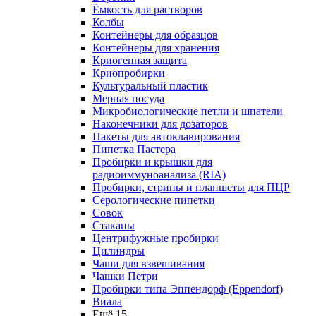
Ёмкость для растворов
Колбы
Контейнеры для образцов
Контейнеры для хранения
Криогенная защита
Криопробирки
Культуральный пластик
Мерная посуда
Микробиологические петли и шпатели
Наконечники для дозаторов
Пакеты для автоклавирования
Пипетка Пастера
Пробирки и крышки для
радиоиммуноанализа (RIA)
Пробирки, стрипы и планшеты для ПЦР
Серологические пипетки
Совок
Стаканы
Центрифужные пробирки
Цилиндры
Чаши для взвешивания
Чашки Петри
Пробирки типа Эппендорф (Eppendorf)
Виала
Ещё 15