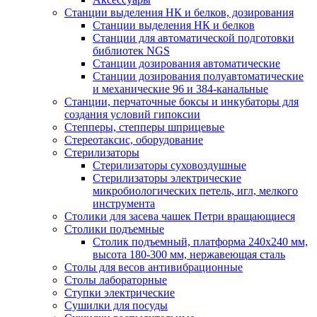
Станции выделения НК и белков, дозирования
Станции выделения НК и белков
Станции для автоматической подготовки
библиотек NGS
Станции дозирования автоматические
Станции дозирования полуавтоматические
и механические 96 и 384-канальные
Станции, перчаточные боксы и инкубаторы для
создания условий гипоксии
Степперы, степперы шприцевые
Стереотаксис, оборудование
Стерилизаторы
Стерилизаторы суховоздушные
Стерилизаторы электрические
микробиологических петель, игл, мелкого
инструмента
Столики для засева чашек Петри вращающиеся
Столики подъемные
Столик подъемный, платформа 240х240 мм,
высота 180-300 мм, нержавеющая сталь
Столы для весов антивибрационные
Столы лабораторные
Ступки электрические
Сушилки для посуды