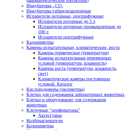
(фармацевтические изоляторы)
Инкубаторы - CO₂
Инкубаторы гибридизационные
Испарители роторные, центрифужные
Испарители роторные до 5 л
Испарители роторные промышленные до
100 л
Испарители центрифужные
Калориметры
Камеры испытательные, климатические, роста
Камеры термические (температура)
Камеры испытательные переменных
условий (температура, влажность)
Камеры роста (температура, влажность,
свет)
Климатические камеры постоянных
условий. Каталог
Кислородомеры (оксиметры)
Клетки для содержания лабораторных животных
Клетки и оборудование для содержания
животных
Клеточные "перфораторы"
Аксессуары
Колбонагреватели
Колориметры