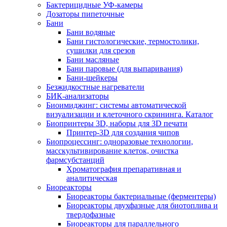
Бактерицидные УФ-камеры
Дозаторы пипеточные
Бани
Бани водяные
Бани гистологические, термостолики,
сушилки для срезов
Бани масляные
Бани паровые (для выпаривания)
Бани-шейкеры
Безжидкостные нагреватели
БИК-анализаторы
Биоимиджинг: системы автоматической
визуализации и клеточного скрининга. Каталог
Биопринтеры 3D, наборы для 3D печати
Принтер-3D для создания чипов
Биопроцессинг: одноразовые технологии,
масскультивирование клеток, очистка
фармсубстанций
Хроматография препаративная и
аналитическая
Биореакторы
Биореакторы бактериальные (ферментеры)
Биореакторы двухфазные для биотоплива и
твердофазные
Биореакторы для параллельного