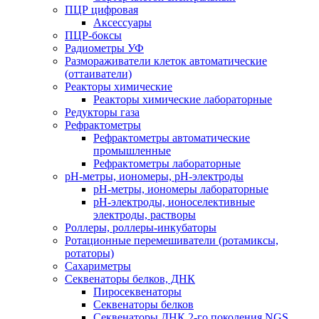
ПЦР цифровая
Аксессуары
ПЦР-боксы
Радиометры УФ
Размораживатели клеток автоматические
(оттаиватели)
Реакторы химические
Реакторы химические лабораторные
Редукторы газа
Рефрактометры
Рефрактометры автоматические
промышленные
Рефрактометры лабораторные
рН-метры, иономеры, рН-электроды
рН-метры, иономеры лабораторные
рН-электроды, ионоселективные
электроды, растворы
Роллеры, роллеры-инкубаторы
Ротационные перемешиватели (ротамиксы,
ротаторы)
Сахариметры
Секвенаторы белков, ДНК
Пиросеквенаторы
Секвенаторы белков
Секвенаторы ДНК 2-го поколения NGS