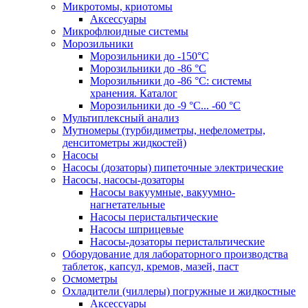
Микротомы, криотомы
Аксессуары
Микрофлюидные системы
Морозильники
Морозильники до -150°С
Морозильники до -86 °C
Морозильники до -86 °C: системы
хранения. Каталог
Морозильники до -9 °C... -60 °C
Мультиплексный анализ
Мутномеры (турбидиметры, нефелометры,
денситометры жидкостей)
Насосы
Насосы (дозаторы) пипеточные электрические
Насосы, насосы-дозаторы
Насосы вакуумные, вакуумно-
нагнетательные
Насосы перистальтические
Насосы шприцевые
Насосы-дозаторы перистальтические
Оборудование для лабораторного производства
таблеток, капсул, кремов, мазей, паст
Осмометры
Охладители (чиллеры) погружные и жидкостные
Аксессуары