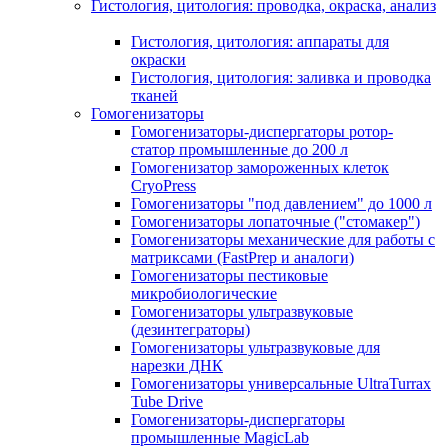
Гистология, цитология: проводка, окраска, анализ
Гистология, цитология: аппараты для
окраски
Гистология, цитология: заливка и проводка
тканей
Гомогенизаторы
Гомогенизаторы-диспергаторы ротор-
статор промышленные до 200 л
Гомогенизатор замороженных клеток
CryoPress
Гомогенизаторы "под давлением" до 1000 л
Гомогенизаторы лопаточные ("стомакер")
Гомогенизаторы механические для работы с
матриксами (FastPrep и аналоги)
Гомогенизаторы пестиковые
микробиологические
Гомогенизаторы ультразвуковые
(дезинтеграторы)
Гомогенизаторы ультразвуковые для
нарезки ДНК
Гомогенизаторы универсальные UltraTurrax
Tube Drive
Гомогенизаторы-диспергаторы
промышленные MagicLab