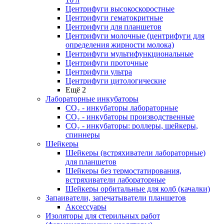
Центрифуги высокоскоростные
Центрифуги гематокритные
Центрифуги для планшетов
Центрифуги молочные (центрифуги для
определения жирности молока)
Центрифуги мультифункциональные
Центрифуги проточные
Центрифуги ультра
Центрифуги цитологические
Ещё 2
Лабораторные инкубаторы
СО₂ - инкубаторы лабораторные
СО₂ - инкубаторы производственные
СО₂ - инкубаторы: роллеры, шейкеры,
спиннеры
Шейкеры
Шейкеры (встряхиватели лабораторные)
для планшетов
Шейкеры без термостатирования,
встряхиватели лабораторные
Шейкеры орбитальные для колб (качалки)
Запаиватели, запечатыватели планшетов
Аксессуары
Изоляторы для стерильных работ