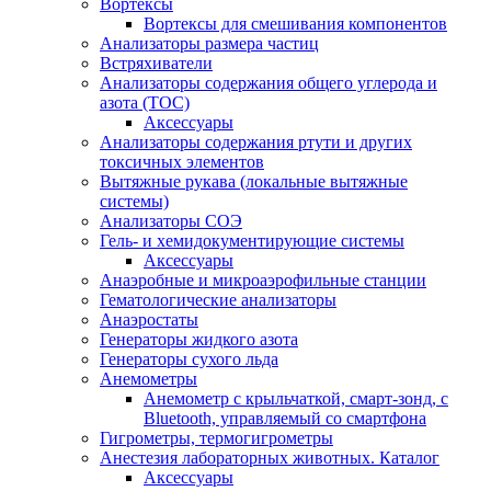
Вортексы
Вортексы для смешивания компонентов
Анализаторы размера частиц
Встряхиватели
Анализаторы содержания общего углерода и
азота (ТОС)
Аксессуары
Анализаторы содержания ртути и других
токсичных элементов
Вытяжные рукава (локальные вытяжные
системы)
Анализаторы СОЭ
Гель- и хемидокументирующие системы
Аксессуары
Анаэробные и микроаэрофильные станции
Гематологические анализаторы
Анаэростаты
Генераторы жидкого азота
Генераторы сухого льда
Анемометры
Анемометр с крыльчаткой, смарт-зонд, с
Bluetooth, управляемый со смартфона
Гигрометры, термогигрометры
Анестезия лабораторных животных. Каталог
Аксессуары