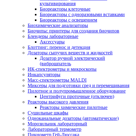
культивирования
Биореакторы клеточные
Биореакторы с одноразовыми вставками
Биореакторы с освещением
Биохимические анализаторы
Биочипы: принтеры для создания биочипов
Блендеры лабораторные
Аксессуары
Блоттинг: перенос и детекция
Дозаторы сыпучих веществ и жидкостей
Дозатор ручной электрический
(виброшпатель
ИК-спектрометры и микроскопы
Инкапсуляторы
Масс-спектрометры MALDI
Миксеры для подготовки сред и перемешивания
Пилотное и полупромышленное оборудование
Центрифуги проточные (отключен)
Реакторы высокого давления
Реакторы химические пилотные
Сушильные шкафы
Одноканальные дозаторы (автоматические)
Морозильник лабораторный
Лабораторный термометр
Пикнометр Гей-Люссака