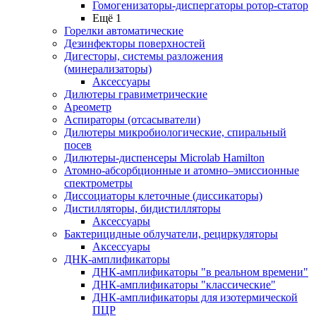
Гомогенизаторы-диспергаторы ротор-статор
Ещё 1
Горелки автоматические
Дезинфекторы поверхностей
Дигесторы, системы разложения
(минерализаторы)
Аксессуары
Дилютеры гравиметрические
Ареометр
Аспираторы (отсасыватели)
Дилютеры микробиологические, спиральный
посев
Дилютеры-диспенсеры Microlab Hamilton
Атомно-абсорбционные и атомно–эмиссионные
спектрометры
Диссоциаторы клеточные (диссикаторы)
Дистилляторы, бидистилляторы
Аксессуары
Бактерицидные облучатели, рециркуляторы
Аксессуары
ДНК-амплификаторы
ДНК-амплификаторы "в реальном времени"
ДНК-амплификаторы "классические"
ДНК-амплификаторы для изотермической
ПЦР