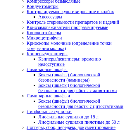
Компрессоры безмасляные
Кондуктометры
Контролируемое культивирование в колбах
Аксессуары
Контроль стерильности препаратов и изделий
Криозамораживатели программируемые
Криоконтейнеры
Микроцетрифуги
Криоскопы молочные (определение точки
замерзания молока)
Кэпперы/декэпперы
Кэпперы/декэпперы: временно
недоступные
Ламинарные шкафы
Боксы (шкафы) биологической
безопасности (ламинары)
Боксы (шкафы) биологической
безопасности для работы с животными
Ламинарные шкафыи
Боксы (шкафы) биологической
безопасности для работы с цитостатиками
Лиофильные сушилки
Лиофильные сушилки до 18 л
Лиофильные сушилки пилотные до 50 л
Логгеры, сбор, передача, документирование