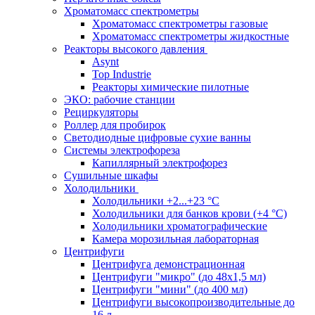
Хроматомасс спектрометры
Хроматомасс спектрометры газовые
Хроматомасс спектрометры жидкостные
Реакторы высокого давления
Asynt
Top Industrie
Реакторы химические пилотные
ЭКО: рабочие станции
Рециркуляторы
Роллер для пробирок
Светодиодные цифровые сухие ванны
Системы электрофореза
Капиллярный электрофорез
Сушильные шкафы
Холодильники
Холодильники +2...+23 °С
Холодильники для банков крови (+4 °С)
Холодильники хроматографические
Камера морозильная лабораторная
Центрифуги
Центрифуга демонстрационная
Центрифуги "микро" (до 48x1,5 мл)
Центрифуги "мини" (до 400 мл)
Центрифуги высокопроизводительные до
16 л