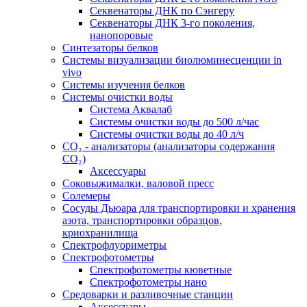
Секвенаторы ДНК по Сэнгеру
Секвенаторы ДНК 3-го поколения,
нанопоровые
Синтезаторы белков
Системы визуализации биолюминесценции in
vivo
Системы изучения белков
Системы очистки воды
Система Аквалаб
Системы очистки воды до 500 л/час
Системы очистки воды до 40 л/ч
СО₂ - анализаторы (анализаторы содержания
СО₂)
Аксессуары
Соковыжималки, валовой пресс
Солемеры
Сосуды Дьюара для транспортировки и хранения
азота, транспортировки образцов,
криохранилища
Спектрофлуориметры
Спектрофотометры
Спектрофотометры кюветные
Спектрофотометры нано
Средоварки и разливочные станции
Аксессуары