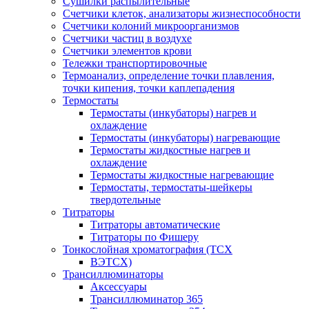
Сушилки распылительные
Счетчики клеток, анализаторы жизнеспособности
Счетчики колоний микроорганизмов
Счетчики частиц в воздухе
Счетчики элементов крови
Тележки транспортировочные
Термоанализ, определение точки плавления,
точки кипения, точки каплепадения
Термостаты
Термостаты (инкубаторы) нагрев и
охлаждение
Термостаты (инкубаторы) нагревающие
Термостаты жидкостные нагрев и
охлаждение
Термостаты жидкостные нагревающие
Термостаты, термостаты-шейкеры
твердотельные
Титраторы
Титраторы автоматические
Титраторы по Фишеру
Тонкослойная хроматография (ТСХ
ВЭТСХ)
Трансиллюминаторы
Аксессуары
Трансиллюминатор 365