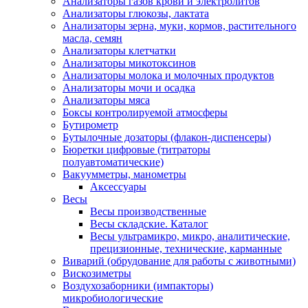
Анализаторы газов крови и электролитов
Анализаторы глюкозы, лактата
Анализаторы зерна, муки, кормов, растительного
масла, семян
Анализаторы клетчатки
Анализаторы микотоксинов
Анализаторы молока и молочных продуктов
Анализаторы мочи и осадка
Анализаторы мяса
Боксы контролируемой атмосферы
Бутирометр
Бутылочные дозаторы (флакон-диспенсеры)
Бюретки цифровые (титраторы
полуавтоматические)
Вакуумметры, манометры
Аксессуары
Весы
Весы производственные
Весы складские. Каталог
Весы ультрамикро, микро, аналитические,
прецизионные, технические, карманные
Виварий (обрудование для работы с животными)
Вискозиметры
Воздухозаборники (импакторы)
микробиологические