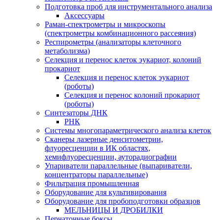
Подготовка проб для инструментального анализа
Аксессуары
Раман-спектрометры и микроскопы
(спектрометры комбинационного рассеяния)
Респирометры (анализаторы клеточного
метаболизма)
Селекция и перенос клеток эукариот, колоний
прокариот
Селекция и перенос клеток эукариот
(роботы)
Селекция и перенос колоний прокариот
(роботы)
Синтезаторы ДНК
РНК
Системы многопараметрического анализа клеток
Сканеры лазерные денситометрии,
флуоресценции в ИК областях,
хемифлуоресценции, ауторадиографии
Упариватели параллельные (выпариватели,
концентраторы параллельные)
Фильтрация промышленная
Оборудование для культивирования
Оборудование для пробоподготовки образцов
МЕЛЬНИЦЫ И ДРОБИЛКИ
Перчаточные боксы