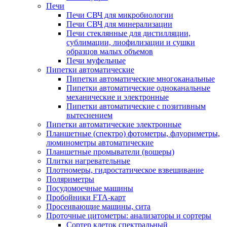
Печи
Печи СВЧ для микробиологии
Печи СВЧ для минерализации
Печи стеклянные для дистилляции,
сублимации, лиофилизации и сушки
образцов малых объемов
Печи муфельные
Пипетки автоматические
Пипетки автоматические многоканальные
Пипетки автоматические одноканальные
механические и электронные
Пипетки автоматические с позитивным
вытеснением
Пипетки автоматические электронные
Планшетные (спектро) фотометры, флуориметры,
люминометры автоматические
Планшетные промыватели (вошеры)
Плитки нагревательные
Плотномеры, гидростатическое взвешивание
Поляриметры
Посудомоечные машины
Пробойники FTA-карт
Просеивающие машины, сита
Проточные цитометры: анализаторы и сортеры
Сортер клеток спектральный