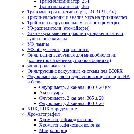
Трансиллюминатор, 254
Трансиллюминатор, 365
Трансмиттеры и датчики рН, рО, ОВП, ОД
Трихинеллоскопы и анализ мяса на трихинеллез
Тройные квадрупольные масс-спектрометры
УЗ-распылители (атомайзеры)
Ультразвуковые бани (мойки), пароочистители,
сушильные камеры
УФ-лампы
УФ-облучатели дозированные
Фильтрация вакуумная для микробиологии
(коллекторы/гребенки, пробоотборники)
Фильтродержатели
Фильтрующие вакуумные системы для ВЭЖХ
Флуориметры для определения концентрации НК
и белка
Флуориметр, 2 канала: 460 ± 20 нм
Аксессуары
Флуориметр, 2 канала: 365 ± 20
Флуориметр, 2 канала: 460 ± 20
ХПК, БПК определение
Хроматография
Хроматограф жидкостной
Хроматографическая колонка
Микрошприц