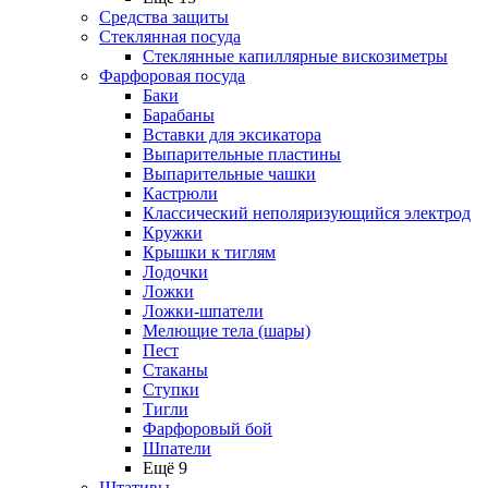
Средства защиты
Стеклянная посуда
Стеклянные капиллярные вискозиметры
Фарфоровая посуда
Баки
Барабаны
Вставки для эксикатора
Выпарительные пластины
Выпарительные чашки
Кастрюли
Классический неполяризующийся электрод
Кружки
Крышки к тиглям
Лодочки
Ложки
Ложки-шпатели
Мелющие тела (шары)
Пест
Стаканы
Ступки
Тигли
Фарфоровый бой
Шпатели
Ещё 9
Штативы