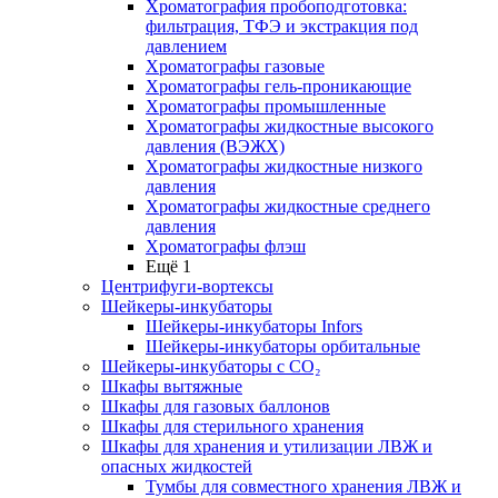
Хроматография пробоподготовка:
фильтрация, ТФЭ и экстракция под
давлением
Хроматографы газовые
Хроматографы гель-проникающие
Хроматографы промышленные
Хроматографы жидкостные высокого
давления (ВЭЖХ)
Хроматографы жидкостные низкого
давления
Хроматографы жидкостные среднего
давления
Хроматографы флэш
Ещё 1
Центрифуги-вортексы
Шейкеры-инкубаторы
Шейкеры-инкубаторы Infors
Шейкеры-инкубаторы орбитальные
Шейкеры-инкубаторы с CО₂
Шкафы вытяжные
Шкафы для газовых баллонов
Шкафы для стерильного хранения
Шкафы для хранения и утилизации ЛВЖ и
опасных жидкостей
Тумбы для совместного хранения ЛВЖ и