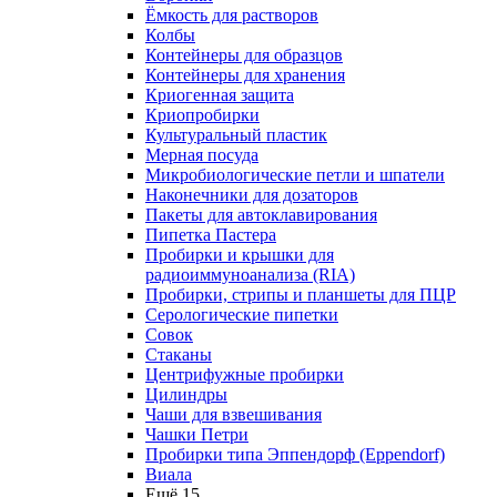
Ёмкость для растворов
Колбы
Контейнеры для образцов
Контейнеры для хранения
Криогенная защита
Криопробирки
Культуральный пластик
Мерная посуда
Микробиологические петли и шпатели
Наконечники для дозаторов
Пакеты для автоклавирования
Пипетка Пастера
Пробирки и крышки для
радиоиммуноанализа (RIA)
Пробирки, стрипы и планшеты для ПЦР
Серологические пипетки
Совок
Стаканы
Центрифужные пробирки
Цилиндры
Чаши для взвешивания
Чашки Петри
Пробирки типа Эппендорф (Eppendorf)
Виала
Ещё 15