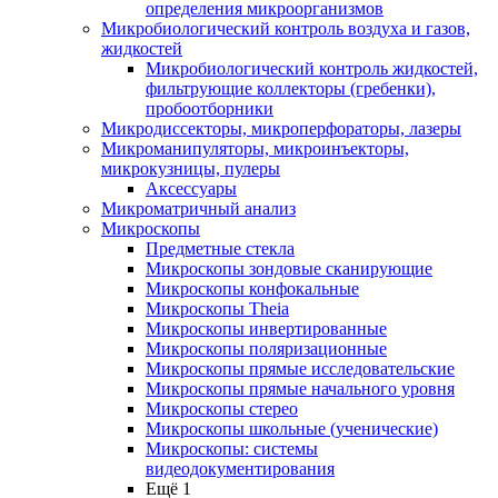
определения микроорганизмов
Микробиологический контроль воздуха и газов,
жидкостей
Микробиологический контроль жидкостей,
фильтрующие коллекторы (гребенки),
пробоотборники
Микродиссекторы, микроперфораторы, лазеры
Микроманипуляторы, микроинъекторы,
микрокузницы, пулеры
Аксессуары
Микроматричный анализ
Микроскопы
Предметные стекла
Микроскопы зондовые сканирующие
Микроскопы конфокальные
Микроскопы Theia
Микроскопы инвертированные
Микроскопы поляризационные
Микроскопы прямые исследовательские
Микроскопы прямые начального уровня
Микроскопы стерео
Микроскопы школьные (ученические)
Микроскопы: системы
видеодокументирования
Ещё 1