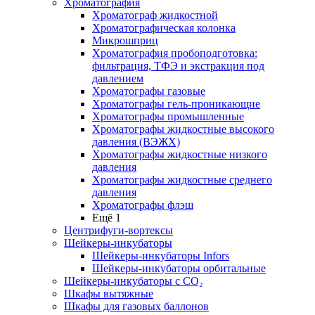
Хроматография
Хроматограф жидкостной
Хроматографическая колонка
Микрошприц
Хроматография пробоподготовка:
фильтрация, ТФЭ и экстракция под
давлением
Хроматографы газовые
Хроматографы гель-проникающие
Хроматографы промышленные
Хроматографы жидкостные высокого
давления (ВЭЖХ)
Хроматографы жидкостные низкого
давления
Хроматографы жидкостные среднего
давления
Хроматографы флэш
Ещё 1
Центрифуги-вортексы
Шейкеры-инкубаторы
Шейкеры-инкубаторы Infors
Шейкеры-инкубаторы орбитальные
Шейкеры-инкубаторы с CО₂
Шкафы вытяжные
Шкафы для газовых баллонов