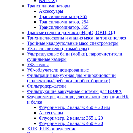
ВЭТСХ)
Трансиллюминаторы
Аксессуары
Трансиллюминатор 365
Трансиллюминатор, 254
Трансиллюминатор, 365
Трансмиттеры и датчики рН, рО, ОВП, ОД
Трихинеллоскопы и анализ мяса на трихинеллез
Тройные квадрупольные масс-спектрометры
УЗ-распылители (атомайзеры)
Ультразвуковые бани (мойки), пароочистители,
сушильные камеры
УФ-лампы
УФ-облучатели дозированные
Фильтрация вакуумная для микробиологии
(коллекторы/гребенки, пробоотборники)
Фильтродержатели
Фильтрующие вакуумные системы для ВЭЖХ
Флуориметры для определения концентрации НК
и белка
Флуориметр, 2 канала: 460 ± 20 нм
Аксессуары
Флуориметр, 2 канала: 365 ± 20
Флуориметр, 2 канала: 460 ± 20
ХПК, БПК определение