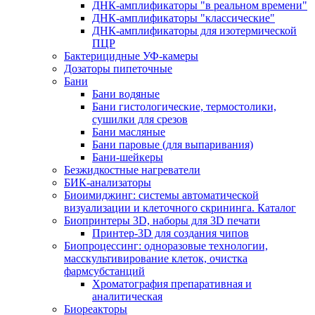
ДНК-амплификаторы "в реальном времени"
ДНК-амплификаторы "классические"
ДНК-амплификаторы для изотермической
ПЦР
Бактерицидные УФ-камеры
Дозаторы пипеточные
Бани
Бани водяные
Бани гистологические, термостолики,
сушилки для срезов
Бани масляные
Бани паровые (для выпаривания)
Бани-шейкеры
Безжидкостные нагреватели
БИК-анализаторы
Биоимиджинг: системы автоматической
визуализации и клеточного скрининга. Каталог
Биопринтеры 3D, наборы для 3D печати
Принтер-3D для создания чипов
Биопроцессинг: одноразовые технологии,
масскультивирование клеток, очистка
фармсубстанций
Хроматография препаративная и
аналитическая
Биореакторы