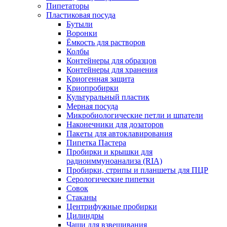
Пипетаторы
Пластиковая посуда
Бутыли
Воронки
Ёмкость для растворов
Колбы
Контейнеры для образцов
Контейнеры для хранения
Криогенная защита
Криопробирки
Культуральный пластик
Мерная посуда
Микробиологические петли и шпатели
Наконечники для дозаторов
Пакеты для автоклавирования
Пипетка Пастера
Пробирки и крышки для
радиоиммуноанализа (RIA)
Пробирки, стрипы и планшеты для ПЦР
Серологические пипетки
Совок
Стаканы
Центрифужные пробирки
Цилиндры
Чаши для взвешивания