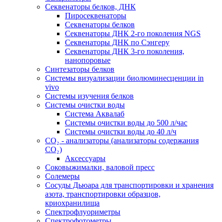
Секвенаторы белков, ДНК
Пиросеквенаторы
Секвенаторы белков
Секвенаторы ДНК 2-го поколения NGS
Секвенаторы ДНК по Сэнгеру
Секвенаторы ДНК 3-го поколения,
нанопоровые
Синтезаторы белков
Системы визуализации биолюминесценции in
vivo
Системы изучения белков
Системы очистки воды
Система Аквалаб
Системы очистки воды до 500 л/час
Системы очистки воды до 40 л/ч
СО₂ - анализаторы (анализаторы содержания
СО₂)
Аксессуары
Соковыжималки, валовой пресс
Солемеры
Сосуды Дьюара для транспортировки и хранения
азота, транспортировки образцов,
криохранилища
Спектрофлуориметры
Спектрофотометры