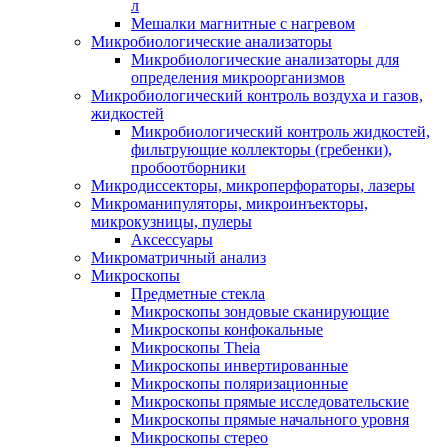
л
Мешалки магнитные с нагревом
Микробиологические анализаторы
Микробиологические анализаторы для
определения микроорганизмов
Микробиологический контроль воздуха и газов,
жидкостей
Микробиологический контроль жидкостей,
фильтрующие коллекторы (гребенки),
пробоотборники
Микродиссекторы, микроперфораторы, лазеры
Микроманипуляторы, микроинъекторы,
микрокузницы, пулеры
Аксессуары
Микроматричный анализ
Микроскопы
Предметные стекла
Микроскопы зондовые сканирующие
Микроскопы конфокальные
Микроскопы Theia
Микроскопы инвертированные
Микроскопы поляризационные
Микроскопы прямые исследовательские
Микроскопы прямые начального уровня
Микроскопы стерео