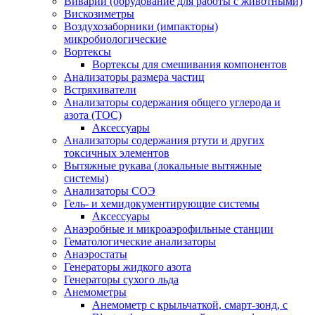
Виварий (обрудование для работы с животными)
Вискозиметры
Воздухозаборники (импакторы)
микробиологические
Вортексы
Вортексы для смешивания компонентов
Анализаторы размера частиц
Встряхиватели
Анализаторы содержания общего углерода и
азота (ТОС)
Аксессуары
Анализаторы содержания ртути и других
токсичных элементов
Вытяжные рукава (локальные вытяжные
системы)
Анализаторы СОЭ
Гель- и хемидокументирующие системы
Аксессуары
Анаэробные и микроаэрофильные станции
Гематологические анализаторы
Анаэростаты
Генераторы жидкого азота
Генераторы сухого льда
Анемометры
Анемометр с крыльчаткой, смарт-зонд, с