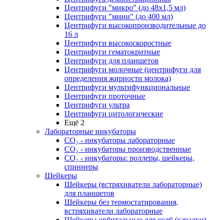
Центрифуги "микро" (до 48x1,5 мл)
Центрифуги "мини" (до 400 мл)
Центрифуги высокопроизводительные до
16 л
Центрифуги высокоскоростные
Центрифуги гематокритные
Центрифуги для планшетов
Центрифуги молочные (центрифуги для
определения жирности молока)
Центрифуги мультифункциональные
Центрифуги проточные
Центрифуги ультра
Центрифуги цитологические
Ещё 2
Лабораторные инкубаторы
СО₂ - инкубаторы лабораторные
СО₂ - инкубаторы производственные
СО₂ - инкубаторы: роллеры, шейкеры,
спиннеры
Шейкеры
Шейкеры (встряхиватели лабораторные)
для планшетов
Шейкеры без термостатирования,
встряхиватели лабораторные
Шейкеры орбитальные для колб (качалки)