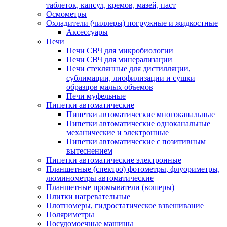
таблеток, капсул, кремов, мазей, паст
Осмометры
Охладители (чиллеры) погружные и жидкостные
Аксессуары
Печи
Печи СВЧ для микробиологии
Печи СВЧ для минерализации
Печи стеклянные для дистилляции,
сублимации, лиофилизации и сушки
образцов малых объемов
Печи муфельные
Пипетки автоматические
Пипетки автоматические многоканальные
Пипетки автоматические одноканальные
механические и электронные
Пипетки автоматические с позитивным
вытеснением
Пипетки автоматические электронные
Планшетные (спектро) фотометры, флуориметры,
люминометры автоматические
Планшетные промыватели (вошеры)
Плитки нагревательные
Плотномеры, гидростатическое взвешивание
Поляриметры
Посудомоечные машины