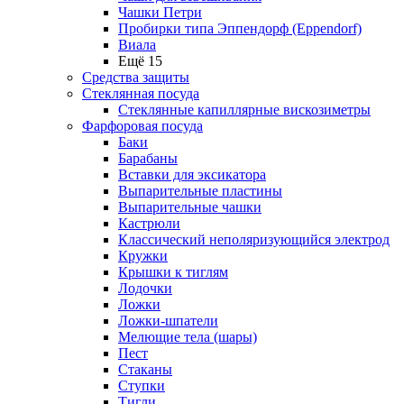
Чашки Петри
Пробирки типа Эппендорф (Eppendorf)
Виала
Ещё 15
Средства защиты
Стеклянная посуда
Стеклянные капиллярные вискозиметры
Фарфоровая посуда
Баки
Барабаны
Вставки для эксикатора
Выпарительные пластины
Выпарительные чашки
Кастрюли
Классический неполяризующийся электрод
Кружки
Крышки к тиглям
Лодочки
Ложки
Ложки-шпатели
Мелющие тела (шары)
Пест
Стаканы
Ступки
Тигли