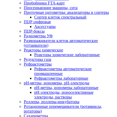
Пробойники FTA-карт
Просеивающие машины, сита
Проточные цитометры: анализаторы и сортеры
Сортер клеток спектральный
ПЦР цифровая
Аксессуары
ПЦР-боксы
Радиометры УФ
Размораживатели клеток автоматические
(оттаиватели)
Реакторы химические
Реакторы химические лабораторные
Редукторы газа
Рефрактометры
Рефрактометры автоматические
промышленные
Рефрактометры лабораторные
рН-метры, иономеры, рН-электроды
рН-метры, иономеры лабораторные
рН-электроды, ионоселективные
электроды, растворы
Роллеры, роллеры-инкубаторы
Ротационные перемешиватели (ротамиксы,
ротаторы)
Сахариметры