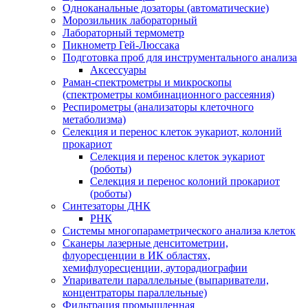
Одноканальные дозаторы (автоматические)
Морозильник лабораторный
Лабораторный термометр
Пикнометр Гей-Люссака
Подготовка проб для инструментального анализа
Аксессуары
Раман-спектрометры и микроскопы
(спектрометры комбинационного рассеяния)
Респирометры (анализаторы клеточного
метаболизма)
Селекция и перенос клеток эукариот, колоний
прокариот
Селекция и перенос клеток эукариот
(роботы)
Селекция и перенос колоний прокариот
(роботы)
Синтезаторы ДНК
РНК
Системы многопараметрического анализа клеток
Сканеры лазерные денситометрии,
флуоресценции в ИК областях,
хемифлуоресценции, ауторадиографии
Упариватели параллельные (выпариватели,
концентраторы параллельные)
Фильтрация промышленная