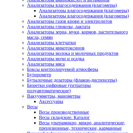
Анализаторы влагосодержания (влагомеры)
Анализаторы влагосодержания (влагомеры)
Анализаторы влагосодержания (влагомеры)
Анализаторы газов крови и электролитов
Анализаторы глюкозы, лактата
Анализаторы зерна, муки, кормов, растительного
масла, семян
Анализаторы клетчатки
Анализаторы микотоксинов
Анализаторы молока и молочных продуктов
Анализаторы мочи и осадка
Анализаторы мяса
Боксы контролируемой атмосферы
Бутирометр
Бутылочные дозаторы (флакон-диспенсеры)
Бюретки цифровые (титраторы
полуавтоматические)
Вакуумметры, манометры
Аксессуары
Весы
Весы производственные
Весы складские. Каталог
Весы ультрамикро, микро, аналитические,
прецизионные, технические, карманные