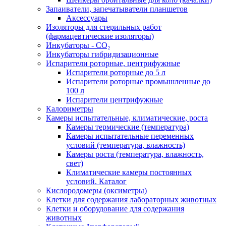
Запаиватели, запечатыватели планшетов
Аксессуары
Изоляторы для стерильных работ
(фармацевтические изоляторы)
Инкубаторы - CO₂
Инкубаторы гибридизационные
Испарители роторные, центрифужные
Испарители роторные до 5 л
Испарители роторные промышленные до
100 л
Испарители центрифужные
Калориметры
Камеры испытательные, климатические, роста
Камеры термические (температура)
Камеры испытательные переменных
условий (температура, влажность)
Камеры роста (температура, влажность,
свет)
Климатические камеры постоянных
условий. Каталог
Кислородомеры (оксиметры)
Клетки для содержания лабораторных животных
Клетки и оборудование для содержания
животных