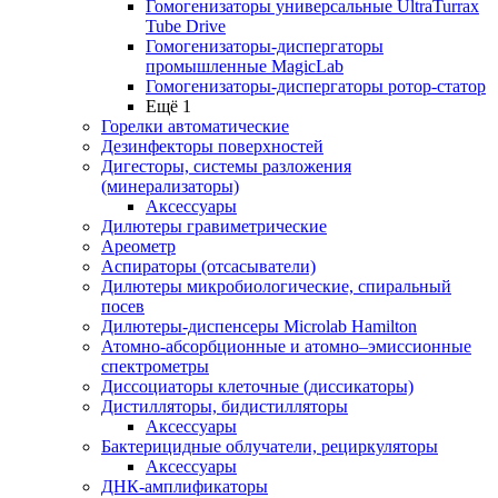
Гомогенизаторы универсальные UltraTurrax
Tube Drive
Гомогенизаторы-диспергаторы
промышленные MagicLab
Гомогенизаторы-диспергаторы ротор-статор
Ещё 1
Горелки автоматические
Дезинфекторы поверхностей
Дигесторы, системы разложения
(минерализаторы)
Аксессуары
Дилютеры гравиметрические
Ареометр
Аспираторы (отсасыватели)
Дилютеры микробиологические, спиральный
посев
Дилютеры-диспенсеры Microlab Hamilton
Атомно-абсорбционные и атомно–эмиссионные
спектрометры
Диссоциаторы клеточные (диссикаторы)
Дистилляторы, бидистилляторы
Аксессуары
Бактерицидные облучатели, рециркуляторы
Аксессуары
ДНК-амплификаторы