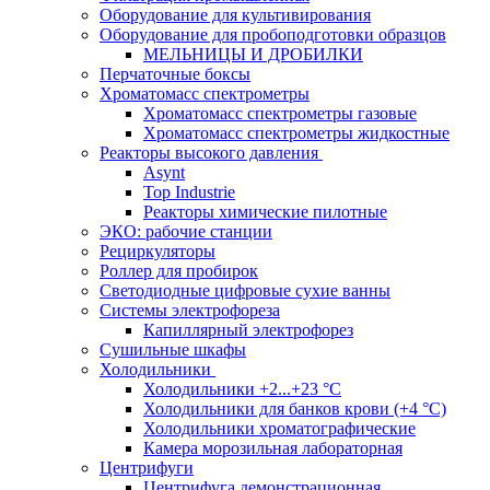
Оборудование для культивирования
Оборудование для пробоподготовки образцов
МЕЛЬНИЦЫ И ДРОБИЛКИ
Перчаточные боксы
Хроматомасс спектрометры
Хроматомасс спектрометры газовые
Хроматомасс спектрометры жидкостные
Реакторы высокого давления
Asynt
Top Industrie
Реакторы химические пилотные
ЭКО: рабочие станции
Рециркуляторы
Роллер для пробирок
Светодиодные цифровые сухие ванны
Системы электрофореза
Капиллярный электрофорез
Сушильные шкафы
Холодильники
Холодильники +2...+23 °С
Холодильники для банков крови (+4 °С)
Холодильники хроматографические
Камера морозильная лабораторная
Центрифуги
Центрифуга демонстрационная