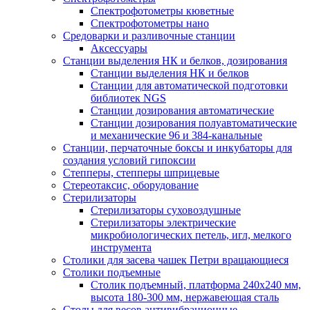
Спектрофотометры кюветные
Спектрофотометры нано
Средоварки и разливочные станции
Аксессуары
Станции выделения НК и белков, дозирования
Станции выделения НК и белков
Станции для автоматической подготовки
библиотек NGS
Станции дозирования автоматические
Станции дозирования полуавтоматические
и механические 96 и 384-канальные
Станции, перчаточные боксы и инкубаторы для
создания условий гипоксии
Степперы, степперы шприцевые
Стереотаксис, оборудование
Стерилизаторы
Стерилизаторы суховоздушные
Стерилизаторы электрические
микробиологических петель, игл, мелкого
инструмента
Столики для засева чашек Петри вращающиеся
Столики подъемные
Столик подъемный, платформа 240х240 мм,
высота 180-300 мм, нержавеющая сталь
Столы для весов антивибрационные