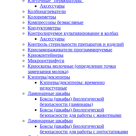
Клеточные "перфораторы"
Аксессуары
Колбонагреватели
Колориметры
Компрессоры безмасляные
Кондуктометры
Контролируемое культивирование в колбах
Аксессуары
Контроль стерильности препаратов и изделий
Криозамораживатели программируемые
Криоконтейнеры
Микроцетрифуги
Криоскопы молочные (определение точки
замерзания молока)
Кэпперы/декэпперы
Кэпперы/декэпперы: временно
недоступные
Ламинарные шкафы
Боксы (шкафы) биологической
безопасности (ламинары)
Боксы (шкафы) биологической
безопасности для работы с животными
Ламинарные шкафыи
Боксы (шкафы) биологической
безопасности для работы с цитостатиками