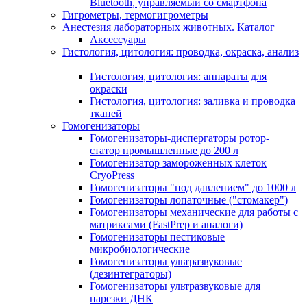
Bluetooth, управляемый со смартфона
Гигрометры, термогигрометры
Анестезия лабораторных животных. Каталог
Аксессуары
Гистология, цитология: проводка, окраска, анализ
Гистология, цитология: аппараты для
окраски
Гистология, цитология: заливка и проводка
тканей
Гомогенизаторы
Гомогенизаторы-диспергаторы ротор-
статор промышленные до 200 л
Гомогенизатор замороженных клеток
CryoPress
Гомогенизаторы "под давлением" до 1000 л
Гомогенизаторы лопаточные ("стомакер")
Гомогенизаторы механические для работы с
матриксами (FastPrep и аналоги)
Гомогенизаторы пестиковые
микробиологические
Гомогенизаторы ультразвуковые
(дезинтеграторы)
Гомогенизаторы ультразвуковые для
нарезки ДНК