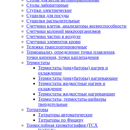
Столы лабораторные
Ступки электрические
Сушилки для посуды
Сушилки распылительные
Счетчики клеток, анализаторы жизнеспособности
Счетчики колоний микроорганизмов
Счетчики частиц в воздухе
Счетчики элементов крови
Тележки транспортировочные
Термоанализ, определение точки плавления,
точки кипения, точки каплепадения
Термостаты
Термостаты (инкубаторы) нагрев и
охлаждение
Термостаты (инкубаторы) нагревающие
Термостаты жидкостные нагрев и
охлаждение
Термостаты жидкостные нагревающие
Термостаты, термостаты-шейкеры
твердотельные
Титраторы
Титраторы автоматические
Титраторы по Фишеру
Тонкослойная хроматография (ТСХ