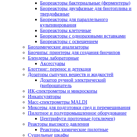
Биореакторы бактериальные (ферментеры)
Биореакторы двухфазные для биотоплива и
твердофазные
Биореакторы для параллельного
культивирования
Биореакторы клеточные
Биореакторы с одноразовыми вставками
Биореакторы с освещением
Биохимические анализаторы
Биочипы: принтеры для создания биочипов
Блендеры лабораторные
Аксессуары
Блоттинг: перенос и детекция
Дозаторы сыпучих веществ и жидкостей
Дозатор ручной электрический
(виброшпатель
ИК-спектрометры и микроскопы
Инкапсуляторы
Масс-спектрометры MALDI
Миксеры для подготовки сред и перемешивания
Пилотное и полупромышленное оборудование
Центрифуги проточные (отключен)
Реакторы высокого давления
Реакторы химические пилотные
Сушильные шкафы