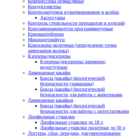
Компрессоры безмасляные
Кондуктометры
Контролируемое культивирование в колбах
Аксессуары
Контроль стерильности препаратов и изделий
Криозамораживатели программируемые
Криоконтейнеры
Микроцетрифуги
Криоскопы молочные (определение точки
замерзания молока)
Кэпперы/декэпперы
Кэпперы/декэпперы: временно
недоступные
Ламинарные шкафы
Боксы (шкафы) биологической
безопасности (ламинары)
Боксы (шкафы) биологической
безопасности для работы с животными
Ламинарные шкафыи
Боксы (шкафы) биологической
безопасности для работы с цитостатиками
Лиофильные сушилки
Лиофильные сушилки до 18 л
Лиофильные сушилки пилотные до 50 л
Логгеры, сбор, передача, документирование