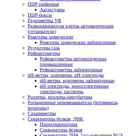
ПЦР цифровая
Аксессуары
ПЦР-боксы
Радиометры УФ
Размораживатели клеток автоматические
(оттаиватели)
Реакторы химические
Реакторы химические лабораторные
Редукторы газа
Рефрактометры
Рефрактометры автоматические
промышленные
Рефрактометры лабораторные
рН-метры, иономеры, рН-электроды
рН-метры, иономеры лабораторные
рН-электроды, ионоселективные
электроды, растворы
Роллеры, роллеры-инкубаторы
Ротационные перемешиватели (ротамиксы,
ротаторы)
Сахариметры
Секвенаторы белков, ДНК
Пиросеквенаторы
Секвенаторы белков
Секвенаторы ДНК 2-го поколения NGS