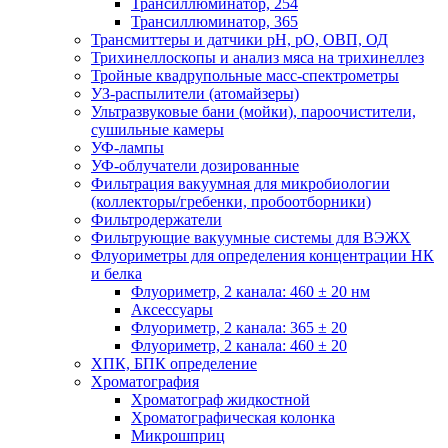
Трансиллюминатор, 254
Трансиллюминатор, 365
Трансмиттеры и датчики рН, рО, ОВП, ОД
Трихинеллоскопы и анализ мяса на трихинеллез
Тройные квадрупольные масс-спектрометры
УЗ-распылители (атомайзеры)
Ультразвуковые бани (мойки), пароочистители,
сушильные камеры
УФ-лампы
УФ-облучатели дозированные
Фильтрация вакуумная для микробиологии
(коллекторы/гребенки, пробоотборники)
Фильтродержатели
Фильтрующие вакуумные системы для ВЭЖХ
Флуориметры для определения концентрации НК
и белка
Флуориметр, 2 канала: 460 ± 20 нм
Аксессуары
Флуориметр, 2 канала: 365 ± 20
Флуориметр, 2 канала: 460 ± 20
ХПК, БПК определение
Хроматография
Хроматограф жидкостной
Хроматографическая колонка
Микрошприц