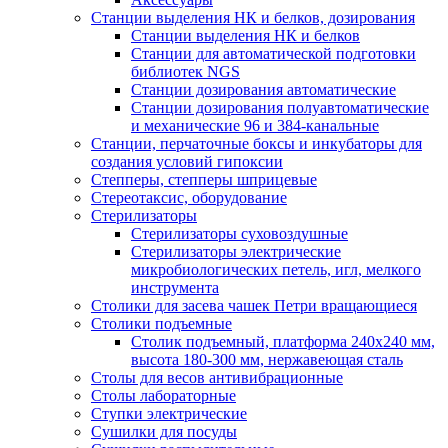
Станции выделения НК и белков, дозирования
Станции выделения НК и белков
Станции для автоматической подготовки
библиотек NGS
Станции дозирования автоматические
Станции дозирования полуавтоматические
и механические 96 и 384-канальные
Станции, перчаточные боксы и инкубаторы для
создания условий гипоксии
Степперы, степперы шприцевые
Стереотаксис, оборудование
Стерилизаторы
Стерилизаторы суховоздушные
Стерилизаторы электрические
микробиологических петель, игл, мелкого
инструмента
Столики для засева чашек Петри вращающиеся
Столики подъемные
Столик подъемный, платформа 240х240 мм,
высота 180-300 мм, нержавеющая сталь
Столы для весов антивибрационные
Столы лабораторные
Ступки электрические
Сушилки для посуды