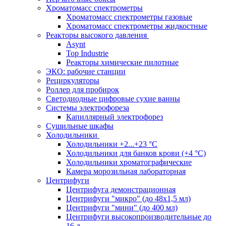
Хроматомасс спектрометры
Хроматомасс спектрометры газовые
Хроматомасс спектрометры жидкостные
Реакторы высокого давления
Asynt
Top Industrie
Реакторы химические пилотные
ЭКО: рабочие станции
Рециркуляторы
Роллер для пробирок
Светодиодные цифровые сухие ванны
Системы электрофореза
Капиллярный электрофорез
Сушильные шкафы
Холодильники
Холодильники +2...+23 °С
Холодильники для банков крови (+4 °С)
Холодильники хроматографические
Камера морозильная лабораторная
Центрифуги
Центрифуга демонстрационная
Центрифуги "микро" (до 48x1,5 мл)
Центрифуги "мини" (до 400 мл)
Центрифуги высокопроизводительные до
16 л