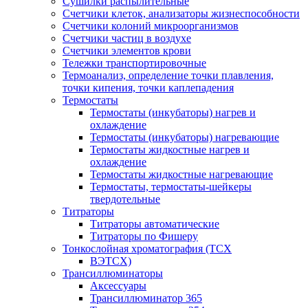
Сушилки распылительные
Счетчики клеток, анализаторы жизнеспособности
Счетчики колоний микроорганизмов
Счетчики частиц в воздухе
Счетчики элементов крови
Тележки транспортировочные
Термоанализ, определение точки плавления,
точки кипения, точки каплепадения
Термостаты
Термостаты (инкубаторы) нагрев и
охлаждение
Термостаты (инкубаторы) нагревающие
Термостаты жидкостные нагрев и
охлаждение
Термостаты жидкостные нагревающие
Термостаты, термостаты-шейкеры
твердотельные
Титраторы
Титраторы автоматические
Титраторы по Фишеру
Тонкослойная хроматография (ТСХ
ВЭТСХ)
Трансиллюминаторы
Аксессуары
Трансиллюминатор 365