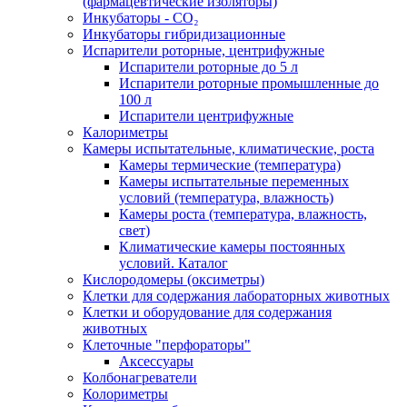
(фармацевтические изоляторы)
Инкубаторы - CO₂
Инкубаторы гибридизационные
Испарители роторные, центрифужные
Испарители роторные до 5 л
Испарители роторные промышленные до
100 л
Испарители центрифужные
Калориметры
Камеры испытательные, климатические, роста
Камеры термические (температура)
Камеры испытательные переменных
условий (температура, влажность)
Камеры роста (температура, влажность,
свет)
Климатические камеры постоянных
условий. Каталог
Кислородомеры (оксиметры)
Клетки для содержания лабораторных животных
Клетки и оборудование для содержания
животных
Клеточные "перфораторы"
Аксессуары
Колбонагреватели
Колориметры