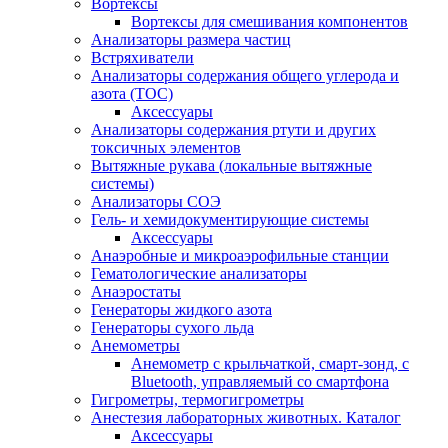
Вортексы
Вортексы для смешивания компонентов
Анализаторы размера частиц
Встряхиватели
Анализаторы содержания общего углерода и
азота (ТОС)
Аксессуары
Анализаторы содержания ртути и других
токсичных элементов
Вытяжные рукава (локальные вытяжные
системы)
Анализаторы СОЭ
Гель- и хемидокументирующие системы
Аксессуары
Анаэробные и микроаэрофильные станции
Гематологические анализаторы
Анаэростаты
Генераторы жидкого азота
Генераторы сухого льда
Анемометры
Анемометр с крыльчаткой, смарт-зонд, с
Bluetooth, управляемый со смартфона
Гигрометры, термогигрометры
Анестезия лабораторных животных. Каталог
Аксессуары