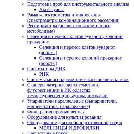
Подготовка проб для инструментального анализа
Аксессуары
Раман-спектрометры и микроскопы
(спектрометры комбинационного рассеяния)
Респирометры (анализаторы клеточного
метаболизма)
Селекция и перенос клеток эукариот, колоний
прокариот
Селекция и перенос клеток эукариот
(роботы)
Селекция и перенос колоний прокариот
(роботы)
Синтезаторы ДНК
РНК
Системы многопараметрического анализа клеток
Сканеры лазерные денситометрии,
флуоресценции в ИК областях,
хемифлуоресценции, ауторадиографии
Упариватели параллельные (выпариватели,
концентраторы параллельные)
Фильтрация промышленная
Оборудование для культивирования
Оборудование для пробоподготовки образцов
МЕЛЬНИЦЫ И ДРОБИЛКИ
Перчаточные боксы