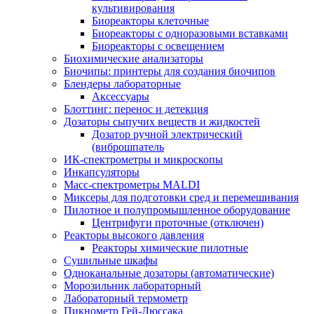
культивирования
Биореакторы клеточные
Биореакторы с одноразовыми вставками
Биореакторы с освещением
Биохимические анализаторы
Биочипы: принтеры для создания биочипов
Блендеры лабораторные
Аксессуары
Блоттинг: перенос и детекция
Дозаторы сыпучих веществ и жидкостей
Дозатор ручной электрический
(виброшпатель
ИК-спектрометры и микроскопы
Инкапсуляторы
Масс-спектрометры MALDI
Миксеры для подготовки сред и перемешивания
Пилотное и полупромышленное оборудование
Центрифуги проточные (отключен)
Реакторы высокого давления
Реакторы химические пилотные
Сушильные шкафы
Одноканальные дозаторы (автоматические)
Морозильник лабораторный
Лабораторный термометр
Пикнометр Гей-Люссака