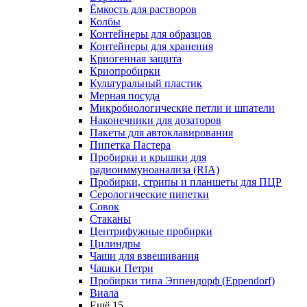
Ёмкость для растворов
Колбы
Контейнеры для образцов
Контейнеры для хранения
Криогенная защита
Криопробирки
Культуральный пластик
Мерная посуда
Микробиологические петли и шпатели
Наконечники для дозаторов
Пакеты для автоклавирования
Пипетка Пастера
Пробирки и крышки для
радиоиммуноанализа (RIA)
Пробирки, стрипы и планшеты для ПЦР
Серологические пипетки
Совок
Стаканы
Центрифужные пробирки
Цилиндры
Чаши для взвешивания
Чашки Петри
Пробирки типа Эппендорф (Eppendorf)
Виала
Ещё 15