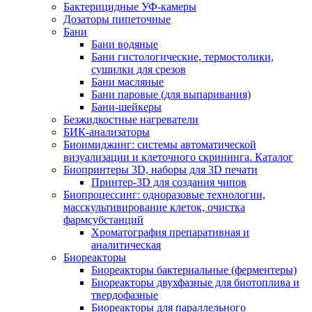
Бактерицидные УФ-камеры
Дозаторы пипеточные
Бани
Бани водяные
Бани гистологические, термостолики,
сушилки для срезов
Бани масляные
Бани паровые (для выпаривания)
Бани-шейкеры
Безжидкостные нагреватели
БИК-анализаторы
Биоимиджинг: системы автоматической
визуализации и клеточного скрининга. Каталог
Биопринтеры 3D, наборы для 3D печати
Принтер-3D для создания чипов
Биопроцессинг: одноразовые технологии,
масскультивирование клеток, очистка
фармсубстанций
Хроматография препаративная и
аналитическая
Биореакторы
Биореакторы бактериальные (ферментеры)
Биореакторы двухфазные для биотоплива и
твердофазные
Биореакторы для параллельного