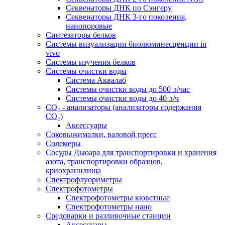
Секвенаторы ДНК по Сэнгеру
Секвенаторы ДНК 3-го поколения,
нанопоровые
Синтезаторы белков
Системы визуализации биолюминесценции in
vivo
Системы изучения белков
Системы очистки воды
Система Аквалаб
Системы очистки воды до 500 л/час
Системы очистки воды до 40 л/ч
СО₂ - анализаторы (анализаторы содержания
СО₂)
Аксессуары
Соковыжималки, валовой пресс
Солемеры
Сосуды Дьюара для транспортировки и хранения
азота, транспортировки образцов,
криохранилища
Спектрофлуориметры
Спектрофотометры
Спектрофотометры кюветные
Спектрофотометры нано
Средоварки и разливочные станции
Аксессуары