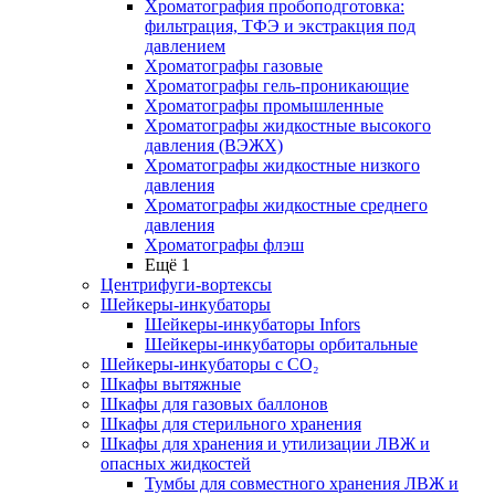
Хроматография пробоподготовка:
фильтрация, ТФЭ и экстракция под
давлением
Хроматографы газовые
Хроматографы гель-проникающие
Хроматографы промышленные
Хроматографы жидкостные высокого
давления (ВЭЖХ)
Хроматографы жидкостные низкого
давления
Хроматографы жидкостные среднего
давления
Хроматографы флэш
Ещё 1
Центрифуги-вортексы
Шейкеры-инкубаторы
Шейкеры-инкубаторы Infors
Шейкеры-инкубаторы орбитальные
Шейкеры-инкубаторы с CО₂
Шкафы вытяжные
Шкафы для газовых баллонов
Шкафы для стерильного хранения
Шкафы для хранения и утилизации ЛВЖ и
опасных жидкостей
Тумбы для совместного хранения ЛВЖ и