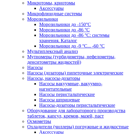
Микротомы, криотомы
Аксессуары
Микрофлюидные системы
Морозильники
Морозильники до -150°С
Морозильники до -86 °C
Морозильники до -86 °C: системы
хранения. Каталог
Морозильники до -9 °C... -60 °C
Мультиплексный анализ
Мутномеры (турбидиметры, нефелометры,
денситометры жидкостей)
Насосы
Насосы (дозаторы) пипеточные электрические
Насосы, насосы-дозаторы
Насосы вакуумные, вакуумно-
нагнетательные
Насосы перистальтические
Насосы шприцевые
Насосы-дозаторы перистальтические
Оборудование для лабораторного производства
таблеток, капсул, кремов, мазей, паст
Осмометры
Охладители (чиллеры) погружные и жидкостные
Аксессуары