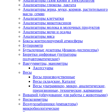
Анализаторы газов крови и электролитов
Анализаторы глюкозы, лактата
Анализаторы зерна, муки, кормов, растительного
масла, семян
Анализаторы клетчатки
Анализаторы микотоксинов
Анализаторы молока и молочных продуктов
Анализаторы мочи и осадка
Анализаторы мяса
Боксы контролируемой атмосферы
Бутирометр
Бутылочные дозаторы (флакон-диспенсеры)
Бюретки цифровые (титраторы
полуавтоматические)
Вакуумметры, манометры
Аксессуары
Весы
Весы производственные
Весы складские. Каталог
Весы ультрамикро, микро, аналитические,
прецизионные, технические, карманные
Виварий (обрудование для работы с животными)
Вискозиметры
Воздухозаборники (импакторы)
микробиологические