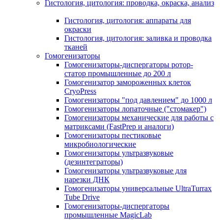
Гистология, цитология: проводка, окраска, анализ
Гистология, цитология: аппараты для
окраски
Гистология, цитология: заливка и проводка
тканей
Гомогенизаторы
Гомогенизаторы-диспергаторы ротор-
статор промышленные до 200 л
Гомогенизатор замороженных клеток
CryoPress
Гомогенизаторы "под давлением" до 1000 л
Гомогенизаторы лопаточные ("стомакер")
Гомогенизаторы механические для работы с
матриксами (FastPrep и аналоги)
Гомогенизаторы пестиковые
микробиологические
Гомогенизаторы ультразвуковые
(дезинтеграторы)
Гомогенизаторы ультразвуковые для
нарезки ДНК
Гомогенизаторы универсальные UltraTurrax
Tube Drive
Гомогенизаторы-диспергаторы
промышленные MagicLab