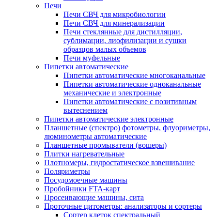
Печи
Печи СВЧ для микробиологии
Печи СВЧ для минерализации
Печи стеклянные для дистилляции,
сублимации, лиофилизации и сушки
образцов малых объемов
Печи муфельные
Пипетки автоматические
Пипетки автоматические многоканальные
Пипетки автоматические одноканальные
механические и электронные
Пипетки автоматические с позитивным
вытеснением
Пипетки автоматические электронные
Планшетные (спектро) фотометры, флуориметры,
люминометры автоматические
Планшетные промыватели (вошеры)
Плитки нагревательные
Плотномеры, гидростатическое взвешивание
Поляриметры
Посудомоечные машины
Пробойники FTA-карт
Просеивающие машины, сита
Проточные цитометры: анализаторы и сортеры
Сортер клеток спектральный