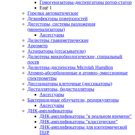
Гомогенизаторы-диспергаторы ротор-статор
Ещё 1
Горелки автоматические
Дезинфекторы поверхностей
Дигесторы, системы разложения
(минерализаторы)
Аксессуары
Дилютеры гравиметрические
Ареометр
Аспираторы (отсасыватели)
Дилютеры микробиологические, спиральный
посев
Дилютеры-диспенсеры Microlab Hamilton
Атомно-абсорбционные и атомно–эмиссионные
спектрометры
Диссоциаторы клеточные (диссикаторы)
Дистилляторы, бидистилляторы
Аксессуары
Бактерицидные облучатели, рециркуляторы
Аксессуары
ДНК-амплификаторы
ДНК-амплификаторы "в реальном времени"
ДНК-амплификаторы "классические"
ДНК-амплификаторы для изотермической
ПЦР