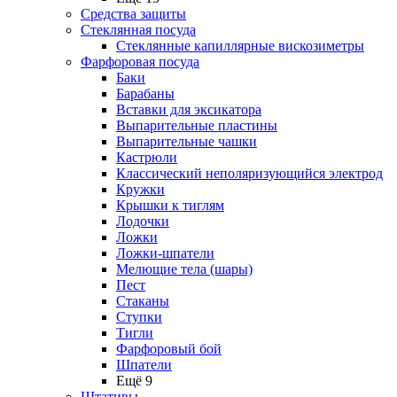
Средства защиты
Стеклянная посуда
Стеклянные капиллярные вискозиметры
Фарфоровая посуда
Баки
Барабаны
Вставки для эксикатора
Выпарительные пластины
Выпарительные чашки
Кастрюли
Классический неполяризующийся электрод
Кружки
Крышки к тиглям
Лодочки
Ложки
Ложки-шпатели
Мелющие тела (шары)
Пест
Стаканы
Ступки
Тигли
Фарфоровый бой
Шпатели
Ещё 9
Штативы