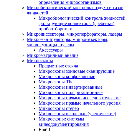
определения микроорганизмов
Микробиологический контроль воздуха и газов,
жидкостей
Микробиологический контроль жидкостей,
фильтрующие коллекторы (гребенки),
пробоотборники
Микродиссекторы, микроперфораторы, лазеры
Микроманипуляторы, микроинъекторы,
микрокузницы, пулеры
Аксессуары
Микроматричный анализ
Микроскопы
Предметные стекла
Микроскопы зондовые сканирующие
Микроскопы конфокальные
Микроскопы Theia
Микроскопы инвертированные
Микроскопы поляризационные
Микроскопы прямые исследовательские
Микроскопы прямые начального уровня
Микроскопы стерео
Микроскопы школьные (ученические)
Микроскопы: системы
видеодокументирования
Ещё 1