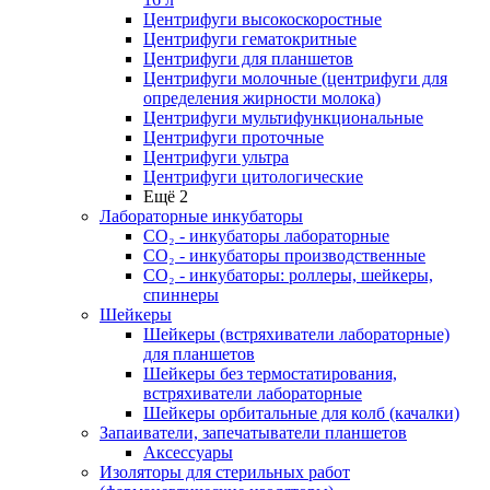
Центрифуги высокоскоростные
Центрифуги гематокритные
Центрифуги для планшетов
Центрифуги молочные (центрифуги для
определения жирности молока)
Центрифуги мультифункциональные
Центрифуги проточные
Центрифуги ультра
Центрифуги цитологические
Ещё 2
Лабораторные инкубаторы
СО₂ - инкубаторы лабораторные
СО₂ - инкубаторы производственные
СО₂ - инкубаторы: роллеры, шейкеры,
спиннеры
Шейкеры
Шейкеры (встряхиватели лабораторные)
для планшетов
Шейкеры без термостатирования,
встряхиватели лабораторные
Шейкеры орбитальные для колб (качалки)
Запаиватели, запечатыватели планшетов
Аксессуары
Изоляторы для стерильных работ