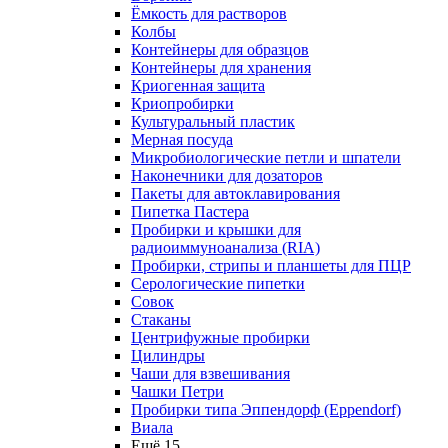
Ёмкость для растворов
Колбы
Контейнеры для образцов
Контейнеры для хранения
Криогенная защита
Криопробирки
Культуральный пластик
Мерная посуда
Микробиологические петли и шпатели
Наконечники для дозаторов
Пакеты для автоклавирования
Пипетка Пастера
Пробирки и крышки для
радиоиммуноанализа (RIA)
Пробирки, стрипы и планшеты для ПЦР
Серологические пипетки
Совок
Стаканы
Центрифужные пробирки
Цилиндры
Чаши для взвешивания
Чашки Петри
Пробирки типа Эппендорф (Eppendorf)
Виала
Ещё 15