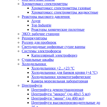
Хроматомасс спектрометры
Хроматомасс спектрометры газовые
Хроматомасс спектрометры жидкостные
Реакторы высокого давления
Asynt
Top Industrie
Реакторы химические пилотные
ЭКО: рабочие станции
Рециркуляторы
Роллер для пробирок
Светодиодные цифровые сухие ванны
Системы электрофореза
Капиллярный электрофорез
Сушильные шкафы
Холодильники
Холодильники +2...+23 °С
Холодильники для банков крови (+4 °С)
Холодильники хроматографические
Камера морозильная лабораторная
Центрифуги
Центрифуга демонстрационная
Центрифуги "микро" (до 48x1,5 мл)
Центрифуги "мини" (до 400 мл)
Центрифуги высокопроизводительные до
16 л