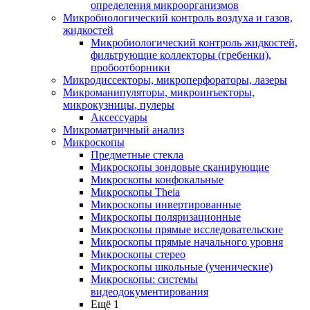
определения микроорганизмов
Микробиологический контроль воздуха и газов,
жидкостей
Микробиологический контроль жидкостей,
фильтрующие коллекторы (гребенки),
пробоотборники
Микродиссекторы, микроперфораторы, лазеры
Микроманипуляторы, микроинъекторы,
микрокузницы, пулеры
Аксессуары
Микроматричный анализ
Микроскопы
Предметные стекла
Микроскопы зондовые сканирующие
Микроскопы конфокальные
Микроскопы Theia
Микроскопы инвертированные
Микроскопы поляризационные
Микроскопы прямые исследовательские
Микроскопы прямые начального уровня
Микроскопы стерео
Микроскопы школьные (ученические)
Микроскопы: системы
видеодокументирования
Ещё 1