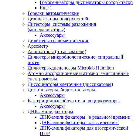
Гомогенизаторы-диспергаторы ротор-статор
Ещё 1
Горелки автоматические
Дезинфекторы поверхностей
Дигесторы, системы разложения
(минерализаторы)
Аксессуары
Дилютеры гравиметрические
Ареометр
Аспираторы (отсасыватели)
Дилютеры микробиологические, спиральный
посев
Дилютеры-диспенсеры Microlab Hamilton
Атомно-абсорбционные и атомно–эмиссионные
спектрометры
Диссоциаторы клеточные (диссикаторы)
Дистилляторы, бидистилляторы
Аксессуары
Бактерицидные облучатели, рециркуляторы
Аксессуары
ДНК-амплификаторы
ДНК-амплификаторы "в реальном времени"
ДНК-амплификаторы "классические"
ДНК-амплификаторы для изотермической
ПЦР