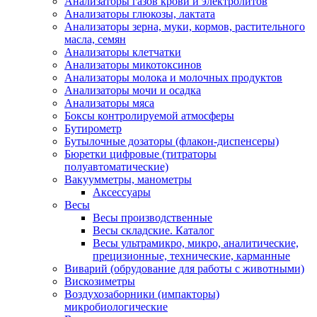
Анализаторы газов крови и электролитов
Анализаторы глюкозы, лактата
Анализаторы зерна, муки, кормов, растительного
масла, семян
Анализаторы клетчатки
Анализаторы микотоксинов
Анализаторы молока и молочных продуктов
Анализаторы мочи и осадка
Анализаторы мяса
Боксы контролируемой атмосферы
Бутирометр
Бутылочные дозаторы (флакон-диспенсеры)
Бюретки цифровые (титраторы
полуавтоматические)
Вакуумметры, манометры
Аксессуары
Весы
Весы производственные
Весы складские. Каталог
Весы ультрамикро, микро, аналитические,
прецизионные, технические, карманные
Виварий (обрудование для работы с животными)
Вискозиметры
Воздухозаборники (импакторы)
микробиологические