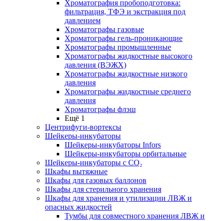
Хроматография пробоподготовка:
фильтрация, ТФЭ и экстракция под
давлением
Хроматографы газовые
Хроматографы гель-проникающие
Хроматографы промышленные
Хроматографы жидкостные высокого
давления (ВЭЖХ)
Хроматографы жидкостные низкого
давления
Хроматографы жидкостные среднего
давления
Хроматографы флэш
Ещё 1
Центрифуги-вортексы
Шейкеры-инкубаторы
Шейкеры-инкубаторы Infors
Шейкеры-инкубаторы орбитальные
Шейкеры-инкубаторы с CО₂
Шкафы вытяжные
Шкафы для газовых баллонов
Шкафы для стерильного хранения
Шкафы для хранения и утилизации ЛВЖ и
опасных жидкостей
Тумбы для совместного хранения ЛВЖ и