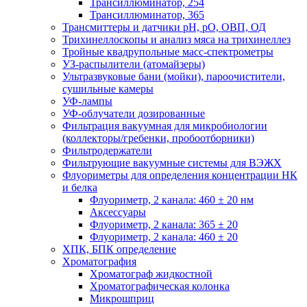
Трансиллюминатор, 254
Трансиллюминатор, 365
Трансмиттеры и датчики рН, рО, ОВП, ОД
Трихинеллоскопы и анализ мяса на трихинеллез
Тройные квадрупольные масс-спектрометры
УЗ-распылители (атомайзеры)
Ультразвуковые бани (мойки), пароочистители,
сушильные камеры
УФ-лампы
УФ-облучатели дозированные
Фильтрация вакуумная для микробиологии
(коллекторы/гребенки, пробоотборники)
Фильтродержатели
Фильтрующие вакуумные системы для ВЭЖХ
Флуориметры для определения концентрации НК
и белка
Флуориметр, 2 канала: 460 ± 20 нм
Аксессуары
Флуориметр, 2 канала: 365 ± 20
Флуориметр, 2 канала: 460 ± 20
ХПК, БПК определение
Хроматография
Хроматограф жидкостной
Хроматографическая колонка
Микрошприц