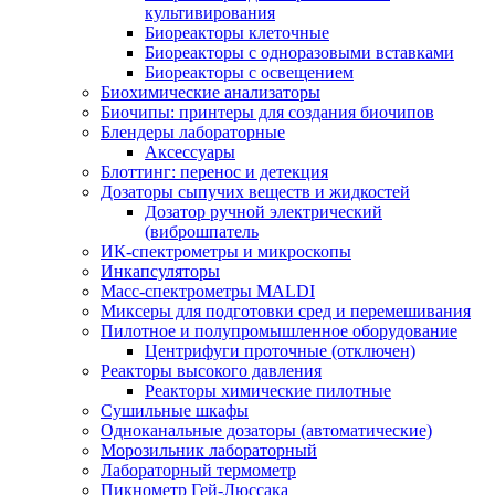
культивирования
Биореакторы клеточные
Биореакторы с одноразовыми вставками
Биореакторы с освещением
Биохимические анализаторы
Биочипы: принтеры для создания биочипов
Блендеры лабораторные
Аксессуары
Блоттинг: перенос и детекция
Дозаторы сыпучих веществ и жидкостей
Дозатор ручной электрический
(виброшпатель
ИК-спектрометры и микроскопы
Инкапсуляторы
Масс-спектрометры MALDI
Миксеры для подготовки сред и перемешивания
Пилотное и полупромышленное оборудование
Центрифуги проточные (отключен)
Реакторы высокого давления
Реакторы химические пилотные
Сушильные шкафы
Одноканальные дозаторы (автоматические)
Морозильник лабораторный
Лабораторный термометр
Пикнометр Гей-Люссака