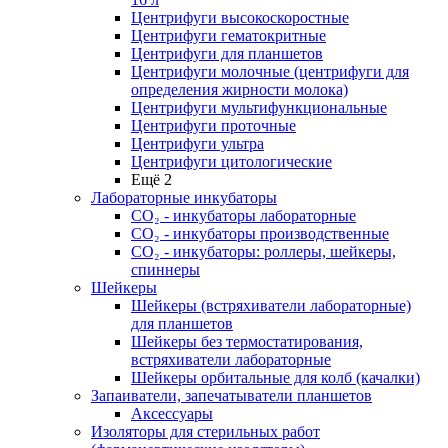
Центрифуги высокоскоростные
Центрифуги гематокритные
Центрифуги для планшетов
Центрифуги молочные (центрифуги для
определения жирности молока)
Центрифуги мультифункциональные
Центрифуги проточные
Центрифуги ультра
Центрифуги цитологические
Ещё 2
Лабораторные инкубаторы
СО₂ - инкубаторы лабораторные
СО₂ - инкубаторы производственные
СО₂ - инкубаторы: роллеры, шейкеры,
спиннеры
Шейкеры
Шейкеры (встряхиватели лабораторные)
для планшетов
Шейкеры без термостатирования,
встряхиватели лабораторные
Шейкеры орбитальные для колб (качалки)
Запаиватели, запечатыватели планшетов
Аксессуары
Изоляторы для стерильных работ