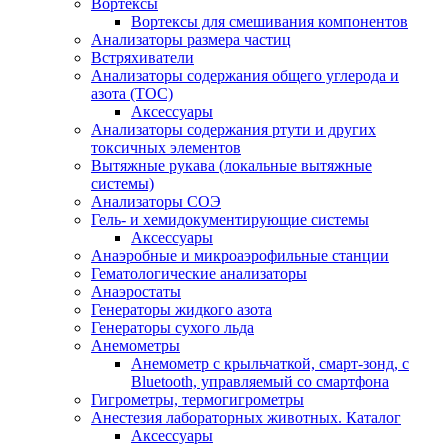
Вортексы
Вортексы для смешивания компонентов
Анализаторы размера частиц
Встряхиватели
Анализаторы содержания общего углерода и
азота (ТОС)
Аксессуары
Анализаторы содержания ртути и других
токсичных элементов
Вытяжные рукава (локальные вытяжные
системы)
Анализаторы СОЭ
Гель- и хемидокументирующие системы
Аксессуары
Анаэробные и микроаэрофильные станции
Гематологические анализаторы
Анаэростаты
Генераторы жидкого азота
Генераторы сухого льда
Анемометры
Анемометр с крыльчаткой, смарт-зонд, с
Bluetooth, управляемый со смартфона
Гигрометры, термогигрометры
Анестезия лабораторных животных. Каталог
Аксессуары