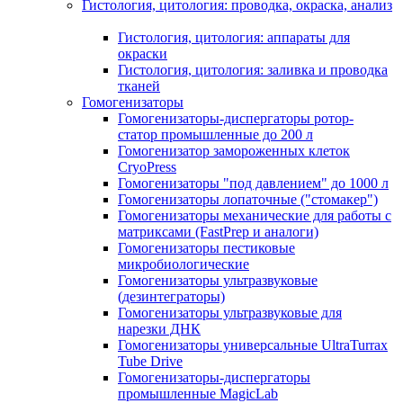
Гистология, цитология: проводка, окраска, анализ
Гистология, цитология: аппараты для
окраски
Гистология, цитология: заливка и проводка
тканей
Гомогенизаторы
Гомогенизаторы-диспергаторы ротор-
статор промышленные до 200 л
Гомогенизатор замороженных клеток
CryoPress
Гомогенизаторы "под давлением" до 1000 л
Гомогенизаторы лопаточные ("стомакер")
Гомогенизаторы механические для работы с
матриксами (FastPrep и аналоги)
Гомогенизаторы пестиковые
микробиологические
Гомогенизаторы ультразвуковые
(дезинтеграторы)
Гомогенизаторы ультразвуковые для
нарезки ДНК
Гомогенизаторы универсальные UltraTurrax
Tube Drive
Гомогенизаторы-диспергаторы
промышленные MagicLab