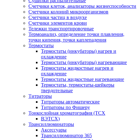
Сушилки распылительные
Счетчики клеток, анализаторы жизнеспособности
Счетчики колоний микроорганизмов
Счетчики частиц в воздухе
Счетчики элементов крови
Тележки транспортировочные
Термоанализ, определение точки плавления,
точки кипения, точки каплепадения
Термостаты
Термостаты (инкубаторы) нагрев и
охлаждение
Термостаты (инкубаторы) нагревающие
Термостаты жидкостные нагрев и
охлаждение
Термостаты жидкостные нагревающие
Термостаты, термостаты-шейкеры
твердотельные
Титраторы
Титраторы автоматические
Титраторы по Фишеру
Тонкослойная хроматография (ТСХ
ВЭТСХ)
Трансиллюминаторы
Аксессуары
Трансиллюминатор 365