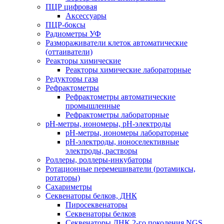
ПЦР цифровая
Аксессуары
ПЦР-боксы
Радиометры УФ
Размораживатели клеток автоматические
(оттаиватели)
Реакторы химические
Реакторы химические лабораторные
Редукторы газа
Рефрактометры
Рефрактометры автоматические
промышленные
Рефрактометры лабораторные
рН-метры, иономеры, рН-электроды
рН-метры, иономеры лабораторные
рН-электроды, ионоселективные
электроды, растворы
Роллеры, роллеры-инкубаторы
Ротационные перемешиватели (ротамиксы,
ротаторы)
Сахариметры
Секвенаторы белков, ДНК
Пиросеквенаторы
Секвенаторы белков
Секвенаторы ДНК 2-го поколения NGS