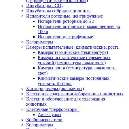
(фармацевтические изоляторы)
Инкубаторы - CO₂
Инкубаторы гибридизационные
Испарители роторные, центрифужные
Испарители роторные до 5 л
Испарители роторные промышленные до
100 л
Испарители центрифужные
Калориметры
Камеры испытательные, климатические, роста
Камеры термические (температура)
Камеры испытательные переменных
условий (температура, влажность)
Камеры роста (температура, влажность,
свет)
Климатические камеры постоянных
условий. Каталог
Кислородомеры (оксиметры)
Клетки для содержания лабораторных животных
Клетки и оборудование для содержания
животных
Клеточные "перфораторы"
Аксессуары
Колбонагреватели
Колориметры