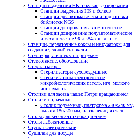
Станции выделения НК и белков, дозирования
Станции выделения НК и белков
Станции для автоматической подготовки
библиотек NGS
Станции дозирования автоматические
Станции дозирования полуавтоматические
и механические 96 и 384-канальные
Станции, перчаточные боксы и инкубаторы для
создания условий гипоксии
Степперы, степперы шприцевые
Стереотаксис, оборудование
Стерилизаторы
Стерилизаторы суховоздушные
Стерилизаторы электрические
микробиологических петель, игл, мелкого
инструмента
Столики для засева чашек Петри вращающиеся
Столики подъемные
Столик подъемный, платформа 240х240 мм,
высота 180-300 мм, нержавеющая сталь
Столы для весов антивибрационные
Столы лабораторные
Ступки электрические
Сушилки для посуды