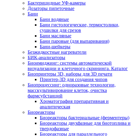
Бактерицидные УФ-камеры
Дозаторы пипеточные
Бани
Бани водяные
Бани гистологические, термостолики,
сушилки для срезов
Бани масляные
Бани паровые (для выпаривания)
Бани-шейкеры
Безжидкостные нагреватели
БИК-анализаторы
Биоимиджинг: системы автоматической
визуализации и клеточного скрининга. Каталог
Биопринтеры 3D, наборы для 3D печати
Принтер-3D для создания чипов
Биопроцессинг: одноразовые технологии,
масскультивирование клеток, очистка
фармсубстанций
Хроматография препаративная и
аналитическая
Биореакторы
Биореакторы бактериальные (ферментеры)
Биореакторы двухфазные для биотоплива и
твердофазные
Биореакторы для параллельного