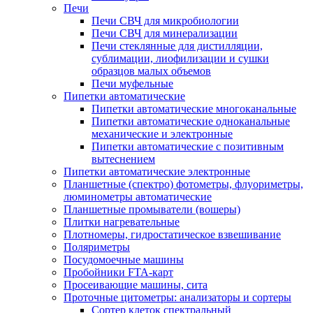
Печи
Печи СВЧ для микробиологии
Печи СВЧ для минерализации
Печи стеклянные для дистилляции,
сублимации, лиофилизации и сушки
образцов малых объемов
Печи муфельные
Пипетки автоматические
Пипетки автоматические многоканальные
Пипетки автоматические одноканальные
механические и электронные
Пипетки автоматические с позитивным
вытеснением
Пипетки автоматические электронные
Планшетные (спектро) фотометры, флуориметры,
люминометры автоматические
Планшетные промыватели (вошеры)
Плитки нагревательные
Плотномеры, гидростатическое взвешивание
Поляриметры
Посудомоечные машины
Пробойники FTA-карт
Просеивающие машины, сита
Проточные цитометры: анализаторы и сортеры
Сортер клеток спектральный