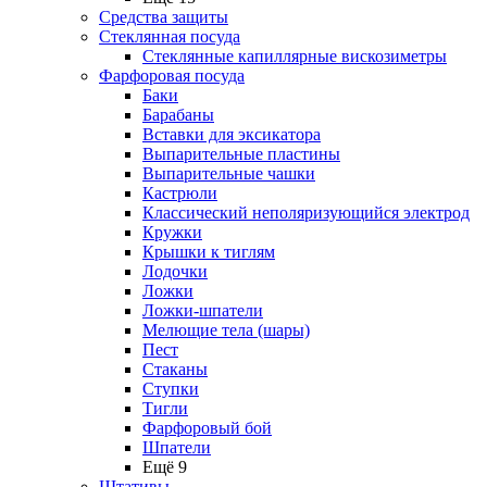
Средства защиты
Стеклянная посуда
Стеклянные капиллярные вискозиметры
Фарфоровая посуда
Баки
Барабаны
Вставки для эксикатора
Выпарительные пластины
Выпарительные чашки
Кастрюли
Классический неполяризующийся электрод
Кружки
Крышки к тиглям
Лодочки
Ложки
Ложки-шпатели
Мелющие тела (шары)
Пест
Стаканы
Ступки
Тигли
Фарфоровый бой
Шпатели
Ещё 9
Штативы