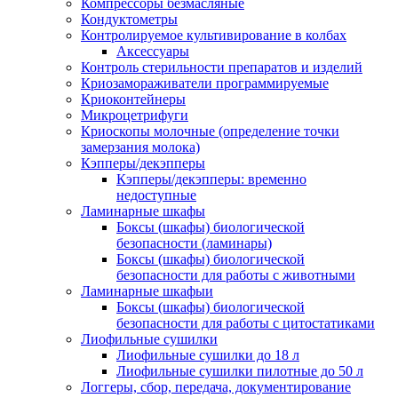
Компрессоры безмасляные
Кондуктометры
Контролируемое культивирование в колбах
Аксессуары
Контроль стерильности препаратов и изделий
Криозамораживатели программируемые
Криоконтейнеры
Микроцетрифуги
Криоскопы молочные (определение точки
замерзания молока)
Кэпперы/декэпперы
Кэпперы/декэпперы: временно
недоступные
Ламинарные шкафы
Боксы (шкафы) биологической
безопасности (ламинары)
Боксы (шкафы) биологической
безопасности для работы с животными
Ламинарные шкафыи
Боксы (шкафы) биологической
безопасности для работы с цитостатиками
Лиофильные сушилки
Лиофильные сушилки до 18 л
Лиофильные сушилки пилотные до 50 л
Логгеры, сбор, передача, документирование