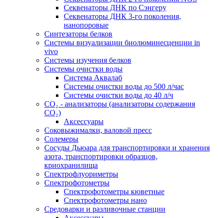
Секвенаторы ДНК по Сэнгеру
Секвенаторы ДНК 3-го поколения,
нанопоровые
Синтезаторы белков
Системы визуализации биолюминесценции in
vivo
Системы изучения белков
Системы очистки воды
Система Аквалаб
Системы очистки воды до 500 л/час
Системы очистки воды до 40 л/ч
СО₂ - анализаторы (анализаторы содержания
СО₂)
Аксессуары
Соковыжималки, валовой пресс
Солемеры
Сосуды Дьюара для транспортировки и хранения
азота, транспортировки образцов,
криохранилища
Спектрофлуориметры
Спектрофотометры
Спектрофотометры кюветные
Спектрофотометры нано
Средоварки и разливочные станции
Аксессуары