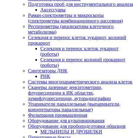
Подготовка проб для инструментального анализа
Аксессуары
Раман-спектрометры и микроскопы
(спектрометры комбинационного рассеяния)
Респирометры (анализаторы клеточного
метаболизма)
Селекция и перенос клеток эукариот, колоний
прокариот
Селекция и перенос клеток эукариот
(роботы)
Селекция и перенос колоний прокариот
(роботы)
Синтезаторы ДНК
РНК
Системы многопараметрического анализа клеток
Сканеры лазерные денситометрии,
флуоресценции в ИК областях,
хемифлуоресценции, ауторадиографии
Упариватели параллельные (выпариватели,
концентраторы параллельные)
Фильтрация промышленная
Оборудование для культивирования
Оборудование для пробоподготовки образцов
МЕЛЬНИЦЫ И ДРОБИЛКИ
Перчаточные боксы