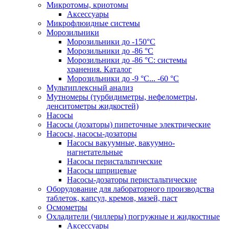
Микротомы, криотомы
Аксессуары
Микрофлюидные системы
Морозильники
Морозильники до -150°С
Морозильники до -86 °C
Морозильники до -86 °C: системы
хранения. Каталог
Морозильники до -9 °C... -60 °C
Мультиплексный анализ
Мутномеры (турбидиметры, нефелометры,
денситометры жидкостей)
Насосы
Насосы (дозаторы) пипеточные электрические
Насосы, насосы-дозаторы
Насосы вакуумные, вакуумно-
нагнетательные
Насосы перистальтические
Насосы шприцевые
Насосы-дозаторы перистальтические
Оборудование для лабораторного производства
таблеток, капсул, кремов, мазей, паст
Осмометры
Охладители (чиллеры) погружные и жидкостные
Аксессуары