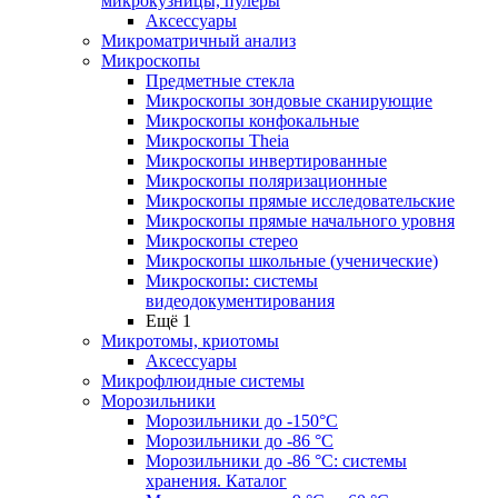
микрокузницы, пулеры
Аксессуары
Микроматричный анализ
Микроскопы
Предметные стекла
Микроскопы зондовые сканирующие
Микроскопы конфокальные
Микроскопы Theia
Микроскопы инвертированные
Микроскопы поляризационные
Микроскопы прямые исследовательские
Микроскопы прямые начального уровня
Микроскопы стерео
Микроскопы школьные (ученические)
Микроскопы: системы
видеодокументирования
Ещё 1
Микротомы, криотомы
Аксессуары
Микрофлюидные системы
Морозильники
Морозильники до -150°С
Морозильники до -86 °C
Морозильники до -86 °C: системы
хранения. Каталог