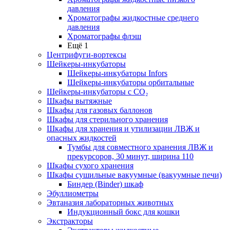
давления
Хроматографы жидкостные среднего
давления
Хроматографы флэш
Ещё 1
Центрифуги-вортексы
Шейкеры-инкубаторы
Шейкеры-инкубаторы Infors
Шейкеры-инкубаторы орбитальные
Шейкеры-инкубаторы с CО₂
Шкафы вытяжные
Шкафы для газовых баллонов
Шкафы для стерильного хранения
Шкафы для хранения и утилизации ЛВЖ и
опасных жидкостей
Тумбы для совместного хранения ЛВЖ и
прекурсоров, 30 минут, ширина 110
Шкафы сухого хранения
Шкафы сушильные вакуумные (вакуумные печи)
Биндер (Binder) шкаф
Эбуллиометры
Эвтаназия лабораторных животных
Индукционный бокс для кошки
Экстракторы