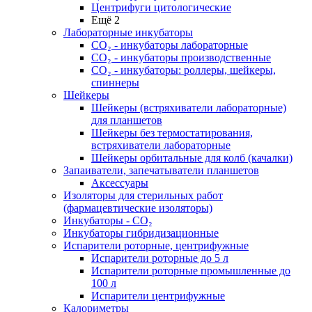
Центрифуги цитологические
Ещё 2
Лабораторные инкубаторы
СО₂ - инкубаторы лабораторные
СО₂ - инкубаторы производственные
СО₂ - инкубаторы: роллеры, шейкеры,
спиннеры
Шейкеры
Шейкеры (встряхиватели лабораторные)
для планшетов
Шейкеры без термостатирования,
встряхиватели лабораторные
Шейкеры орбитальные для колб (качалки)
Запаиватели, запечатыватели планшетов
Аксессуары
Изоляторы для стерильных работ
(фармацевтические изоляторы)
Инкубаторы - CO₂
Инкубаторы гибридизационные
Испарители роторные, центрифужные
Испарители роторные до 5 л
Испарители роторные промышленные до
100 л
Испарители центрифужные
Калориметры