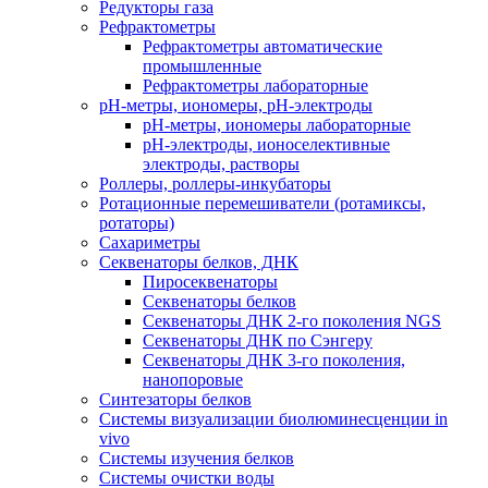
Редукторы газа
Рефрактометры
Рефрактометры автоматические
промышленные
Рефрактометры лабораторные
рН-метры, иономеры, рН-электроды
рН-метры, иономеры лабораторные
рН-электроды, ионоселективные
электроды, растворы
Роллеры, роллеры-инкубаторы
Ротационные перемешиватели (ротамиксы,
ротаторы)
Сахариметры
Секвенаторы белков, ДНК
Пиросеквенаторы
Секвенаторы белков
Секвенаторы ДНК 2-го поколения NGS
Секвенаторы ДНК по Сэнгеру
Секвенаторы ДНК 3-го поколения,
нанопоровые
Синтезаторы белков
Системы визуализации биолюминесценции in
vivo
Системы изучения белков
Системы очистки воды