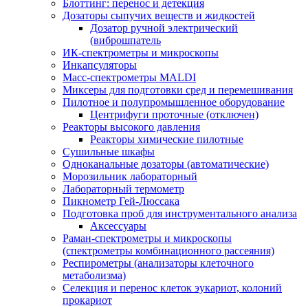
Блоттинг: перенос и детекция
Дозаторы сыпучих веществ и жидкостей
Дозатор ручной электрический
(виброшпатель
ИК-спектрометры и микроскопы
Инкапсуляторы
Масс-спектрометры MALDI
Миксеры для подготовки сред и перемешивания
Пилотное и полупромышленное оборудование
Центрифуги проточные (отключен)
Реакторы высокого давления
Реакторы химические пилотные
Сушильные шкафы
Одноканальные дозаторы (автоматические)
Морозильник лабораторный
Лабораторный термометр
Пикнометр Гей-Люссака
Подготовка проб для инструментального анализа
Аксессуары
Раман-спектрометры и микроскопы
(спектрометры комбинационного рассеяния)
Респирометры (анализаторы клеточного
метаболизма)
Селекция и перенос клеток эукариот, колоний
прокариот