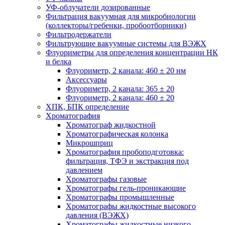
УФ-облучатели дозированные
Фильтрация вакуумная для микробиологии
(коллекторы/гребенки, пробоотборники)
Фильтродержатели
Фильтрующие вакуумные системы для ВЭЖХ
Флуориметры для определения концентрации НК
и белка
Флуориметр, 2 канала: 460 ± 20 нм
Аксессуары
Флуориметр, 2 канала: 365 ± 20
Флуориметр, 2 канала: 460 ± 20
ХПК, БПК определение
Хроматография
Хроматограф жидкостной
Хроматографическая колонка
Микрошприц
Хроматография пробоподготовка:
фильтрация, ТФЭ и экстракция под
давлением
Хроматографы газовые
Хроматографы гель-проникающие
Хроматографы промышленные
Хроматографы жидкостные высокого
давления (ВЭЖХ)
Хроматографы жидкостные низкого