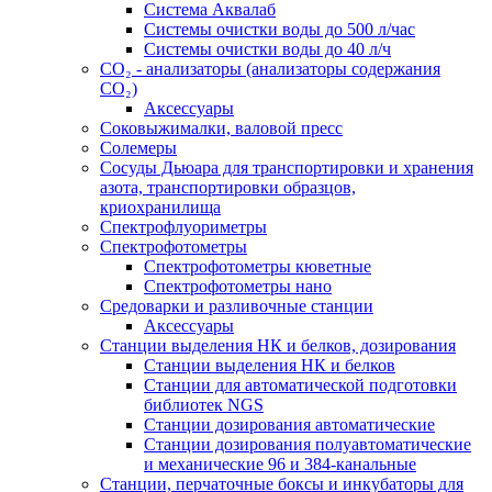
Система Аквалаб
Системы очистки воды до 500 л/час
Системы очистки воды до 40 л/ч
СО₂ - анализаторы (анализаторы содержания
СО₂)
Аксессуары
Соковыжималки, валовой пресс
Солемеры
Сосуды Дьюара для транспортировки и хранения
азота, транспортировки образцов,
криохранилища
Спектрофлуориметры
Спектрофотометры
Спектрофотометры кюветные
Спектрофотометры нано
Средоварки и разливочные станции
Аксессуары
Станции выделения НК и белков, дозирования
Станции выделения НК и белков
Станции для автоматической подготовки
библиотек NGS
Станции дозирования автоматические
Станции дозирования полуавтоматические
и механические 96 и 384-канальные
Станции, перчаточные боксы и инкубаторы для