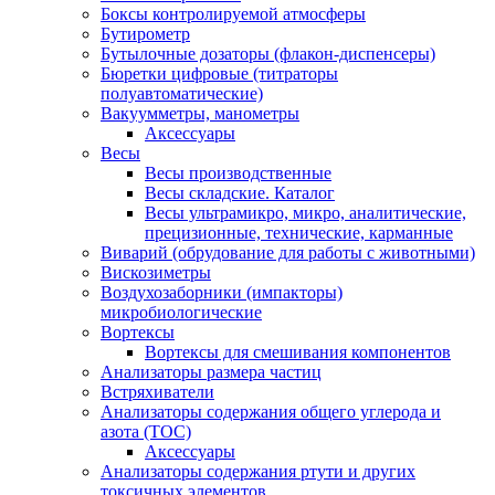
Боксы контролируемой атмосферы
Бутирометр
Бутылочные дозаторы (флакон-диспенсеры)
Бюретки цифровые (титраторы
полуавтоматические)
Вакуумметры, манометры
Аксессуары
Весы
Весы производственные
Весы складские. Каталог
Весы ультрамикро, микро, аналитические,
прецизионные, технические, карманные
Виварий (обрудование для работы с животными)
Вискозиметры
Воздухозаборники (импакторы)
микробиологические
Вортексы
Вортексы для смешивания компонентов
Анализаторы размера частиц
Встряхиватели
Анализаторы содержания общего углерода и
азота (ТОС)
Аксессуары
Анализаторы содержания ртути и других
токсичных элементов