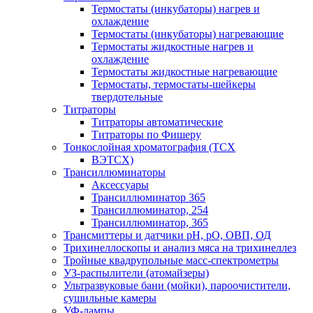
Термостаты (инкубаторы) нагрев и
охлаждение
Термостаты (инкубаторы) нагревающие
Термостаты жидкостные нагрев и
охлаждение
Термостаты жидкостные нагревающие
Термостаты, термостаты-шейкеры
твердотельные
Титраторы
Титраторы автоматические
Титраторы по Фишеру
Тонкослойная хроматография (ТСХ
ВЭТСХ)
Трансиллюминаторы
Аксессуары
Трансиллюминатор 365
Трансиллюминатор, 254
Трансиллюминатор, 365
Трансмиттеры и датчики рН, рО, ОВП, ОД
Трихинеллоскопы и анализ мяса на трихинеллез
Тройные квадрупольные масс-спектрометры
УЗ-распылители (атомайзеры)
Ультразвуковые бани (мойки), пароочистители,
сушильные камеры
УФ-лампы