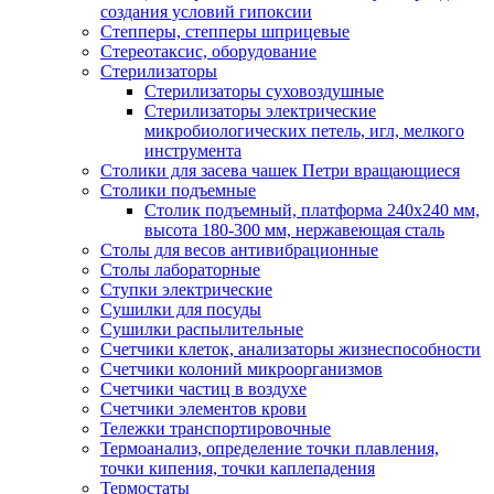
создания условий гипоксии
Степперы, степперы шприцевые
Стереотаксис, оборудование
Стерилизаторы
Стерилизаторы суховоздушные
Стерилизаторы электрические
микробиологических петель, игл, мелкого
инструмента
Столики для засева чашек Петри вращающиеся
Столики подъемные
Столик подъемный, платформа 240х240 мм,
высота 180-300 мм, нержавеющая сталь
Столы для весов антивибрационные
Столы лабораторные
Ступки электрические
Сушилки для посуды
Сушилки распылительные
Счетчики клеток, анализаторы жизнеспособности
Счетчики колоний микроорганизмов
Счетчики частиц в воздухе
Счетчики элементов крови
Тележки транспортировочные
Термоанализ, определение точки плавления,
точки кипения, точки каплепадения
Термостаты