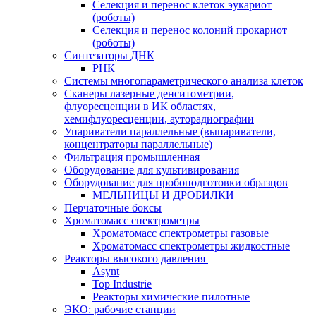
Селекция и перенос клеток эукариот
(роботы)
Селекция и перенос колоний прокариот
(роботы)
Синтезаторы ДНК
РНК
Системы многопараметрического анализа клеток
Сканеры лазерные денситометрии,
флуоресценции в ИК областях,
хемифлуоресценции, ауторадиографии
Упариватели параллельные (выпариватели,
концентраторы параллельные)
Фильтрация промышленная
Оборудование для культивирования
Оборудование для пробоподготовки образцов
МЕЛЬНИЦЫ И ДРОБИЛКИ
Перчаточные боксы
Хроматомасс спектрометры
Хроматомасс спектрометры газовые
Хроматомасс спектрометры жидкостные
Реакторы высокого давления
Asynt
Top Industrie
Реакторы химические пилотные
ЭКО: рабочие станции