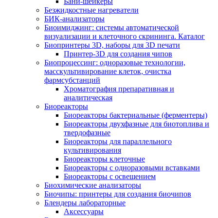
Бани-шейкеры
Безжидкостные нагреватели
БИК-анализаторы
Биоимиджинг: системы автоматической
визуализации и клеточного скрининга. Каталог
Биопринтеры 3D, наборы для 3D печати
Принтер-3D для создания чипов
Биопроцессинг: одноразовые технологии,
масскультивирование клеток, очистка
фармсубстанций
Хроматография препаративная и
аналитическая
Биореакторы
Биореакторы бактериальные (ферментеры)
Биореакторы двухфазные для биотоплива и
твердофазные
Биореакторы для параллельного
культивирования
Биореакторы клеточные
Биореакторы с одноразовыми вставками
Биореакторы с освещением
Биохимические анализаторы
Биочипы: принтеры для создания биочипов
Блендеры лабораторные
Аксессуары