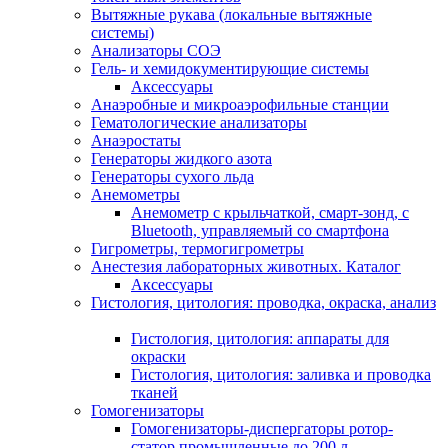
Вытяжные рукава (локальные вытяжные
системы)
Анализаторы СОЭ
Гель- и хемидокументирующие системы
Аксессуары
Анаэробные и микроаэрофильные станции
Гематологические анализаторы
Анаэростаты
Генераторы жидкого азота
Генераторы сухого льда
Анемометры
Анемометр с крыльчаткой, смарт-зонд, с
Bluetooth, управляемый со смартфона
Гигрометры, термогигрометры
Анестезия лабораторных животных. Каталог
Аксессуары
Гистология, цитология: проводка, окраска, анализ
Гистология, цитология: аппараты для
окраски
Гистология, цитология: заливка и проводка
тканей
Гомогенизаторы
Гомогенизаторы-диспергаторы ротор-
статор промышленные до 200 л