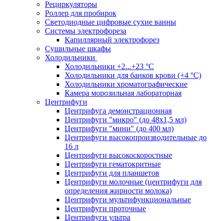
Рециркуляторы
Роллер для пробирок
Светодиодные цифровые сухие ванны
Системы электрофореза
Капиллярный электрофорез
Сушильные шкафы
Холодильники
Холодильники +2...+23 °С
Холодильники для банков крови (+4 °С)
Холодильники хроматографические
Камера морозильная лабораторная
Центрифуги
Центрифуга демонстрационная
Центрифуги "микро" (до 48x1,5 мл)
Центрифуги "мини" (до 400 мл)
Центрифуги высокопроизводительные до
16 л
Центрифуги высокоскоростные
Центрифуги гематокритные
Центрифуги для планшетов
Центрифуги молочные (центрифуги для
определения жирности молока)
Центрифуги мультифункциональные
Центрифуги проточные
Центрифуги ультра