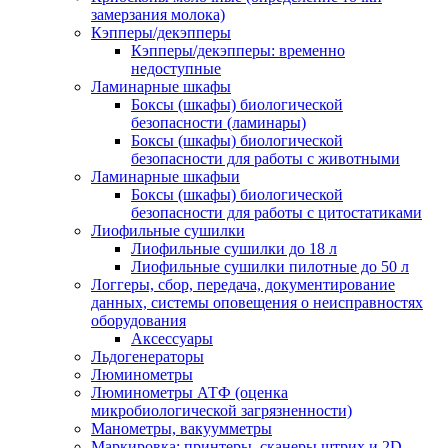
замерзания молока)
Кэпперы/декэпперы
Кэпперы/декэпперы: временно
недоступные
Ламинарные шкафы
Боксы (шкафы) биологической
безопасности (ламинары)
Боксы (шкафы) биологической
безопасности для работы с животными
Ламинарные шкафыи
Боксы (шкафы) биологической
безопасности для работы с цитостатиками
Лиофильные сушилки
Лиофильные сушилки до 18 л
Лиофильные сушилки пилотные до 50 л
Логгеры, сбор, передача, документирование
данных, системы оповещения о неисправностях
оборудования
Аксессуары
Льдогенераторы
Люминометры
Люминометры АТФ (оценка
микробиологической загрязненности)
Манометры, вакуумметры
Маркировка: принтеры, сканеры штрих и 2D-