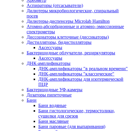
Ареометр
Аспираторы (отсасыватели)
Дилютеры микробиологические, спиральный
посев
Дилютеры-диспенсеры Microlab Hamilton
Атомно-абсорбционные и атомно–эмиссионные
спектрометры
Диссоциаторы клеточные (диссикаторы)
Дистилляторы, бидистилляторы
Аксессуары
Бактерицидные облучатели, рециркуляторы
Аксессуары
ДНК-амплификаторы
ДНК-амплификаторы "в реальном времени"
ДНК-амплификаторы "классические"
ДНК-амплификаторы для изотермической
ПЦР
Бактерицидные УФ-камеры
Дозаторы пипеточные
Бани
Бани водяные
Бани гистологические, термостолики,
сушилки для срезов
Бани масляные
Бани паровые (для выпаривания)