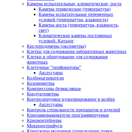
Камеры испытательные, климатические, роста
Камеры термические (температура)
Камеры испытательные переменных
условий (температура, влажность)
Камеры роста (температура, влажность,
свет)
Климатические камеры постоянных
условий. Каталог
Кислородомеры (оксиметры)
Клетки для содержания лабораторных животных
Клетки и оборудование для содержания
животных
Клеточные "перфораторы"
Аксессуары
Колбонагреватели
Колориметры
Компрессоры безмасляные
Кондуктометры
Контролируемое культивирование в колбах
Аксессуары
Контроль стерильности препаратов и изделий
Криозамораживатели программируемые
Криоконтейнеры
Микроцетрифуги
Криоскопы молочные (определение точки