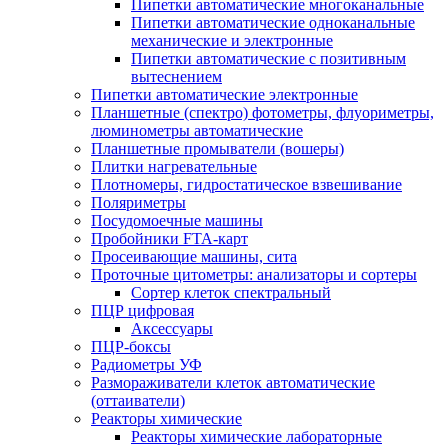
Пипетки автоматические многоканальные
Пипетки автоматические одноканальные
механические и электронные
Пипетки автоматические с позитивным
вытеснением
Пипетки автоматические электронные
Планшетные (спектро) фотометры, флуориметры,
люминометры автоматические
Планшетные промыватели (вошеры)
Плитки нагревательные
Плотномеры, гидростатическое взвешивание
Поляриметры
Посудомоечные машины
Пробойники FTA-карт
Просеивающие машины, сита
Проточные цитометры: анализаторы и сортеры
Сортер клеток спектральный
ПЦР цифровая
Аксессуары
ПЦР-боксы
Радиометры УФ
Размораживатели клеток автоматические
(оттаиватели)
Реакторы химические
Реакторы химические лабораторные