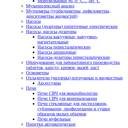
Морозильники до -9 °C... -60 °C
Мультиплексный анализ
Мутномеры (турбидиметры, нефелометры,
денситометры жидкостей)
Насосы
Насосы (дозаторы) пипеточные электрические
Насосы, насосы-дозаторы
Насосы вакуумные, вакуумно-
нагнетательные
Насосы перистальтические
Насосы шприцевые
Насосы-дозаторы перистальтические
Оборудование для лабораторного производства
таблеток, капсул, кремов, мазей, паст
Осмометры
Охладители (чиллеры) погружные и жидкостные
Аксессуары
Печи
Печи СВЧ для микробиологии
Печи СВЧ для минерализации
Печи стеклянные для дистилляции,
сублимации, лиофилизации и сушки
образцов малых объемов
Печи муфельные
Пипетки автоматические