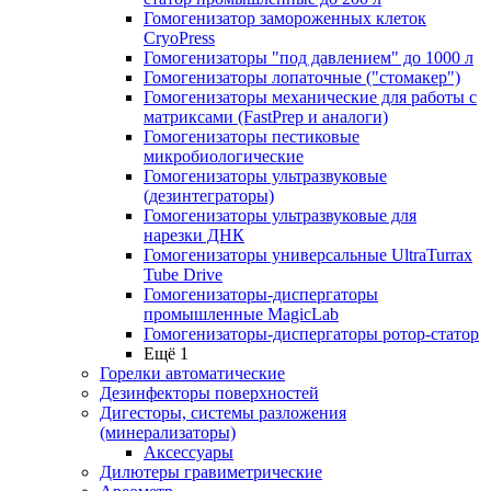
Гомогенизатор замороженных клеток
CryoPress
Гомогенизаторы "под давлением" до 1000 л
Гомогенизаторы лопаточные ("стомакер")
Гомогенизаторы механические для работы с
матриксами (FastPrep и аналоги)
Гомогенизаторы пестиковые
микробиологические
Гомогенизаторы ультразвуковые
(дезинтеграторы)
Гомогенизаторы ультразвуковые для
нарезки ДНК
Гомогенизаторы универсальные UltraTurrax
Tube Drive
Гомогенизаторы-диспергаторы
промышленные MagicLab
Гомогенизаторы-диспергаторы ротор-статор
Ещё 1
Горелки автоматические
Дезинфекторы поверхностей
Дигесторы, системы разложения
(минерализаторы)
Аксессуары
Дилютеры гравиметрические