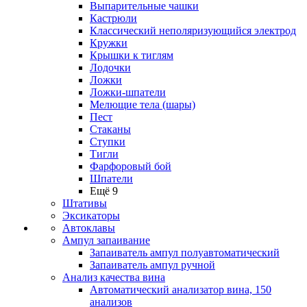
Выпарительные чашки
Кастрюли
Классический неполяризующийся электрод
Кружки
Крышки к тиглям
Лодочки
Ложки
Ложки-шпатели
Мелющие тела (шары)
Пест
Стаканы
Ступки
Тигли
Фарфоровый бой
Шпатели
Ещё 9
Штативы
Эксикаторы
Автоклавы
Ампул запаивание
Запаиватель ампул полуавтоматический
Запаиватель ампул ручной
Анализ качества вина
Автоматический анализатор вина, 150
анализов