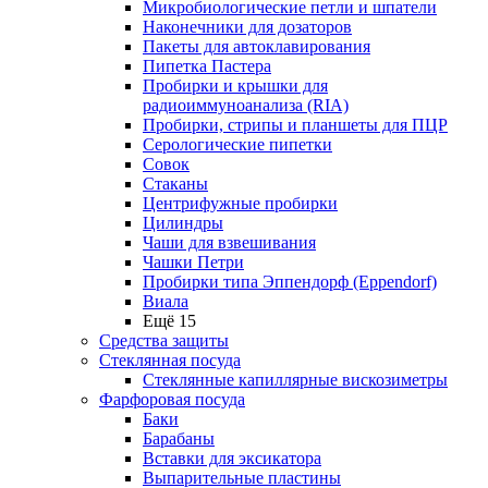
Микробиологические петли и шпатели
Наконечники для дозаторов
Пакеты для автоклавирования
Пипетка Пастера
Пробирки и крышки для
радиоиммуноанализа (RIA)
Пробирки, стрипы и планшеты для ПЦР
Серологические пипетки
Совок
Стаканы
Центрифужные пробирки
Цилиндры
Чаши для взвешивания
Чашки Петри
Пробирки типа Эппендорф (Eppendorf)
Виала
Ещё 15
Средства защиты
Стеклянная посуда
Стеклянные капиллярные вискозиметры
Фарфоровая посуда
Баки
Барабаны
Вставки для эксикатора
Выпарительные пластины