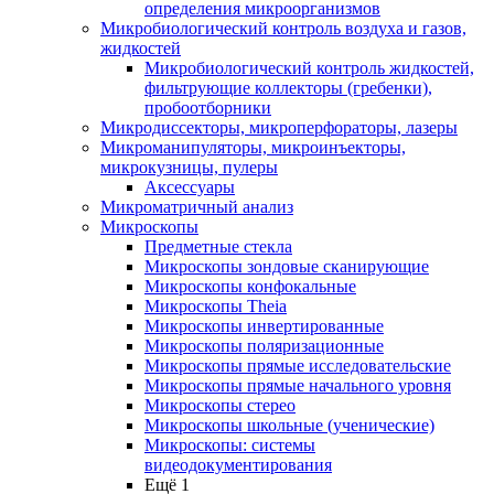
определения микроорганизмов
Микробиологический контроль воздуха и газов,
жидкостей
Микробиологический контроль жидкостей,
фильтрующие коллекторы (гребенки),
пробоотборники
Микродиссекторы, микроперфораторы, лазеры
Микроманипуляторы, микроинъекторы,
микрокузницы, пулеры
Аксессуары
Микроматричный анализ
Микроскопы
Предметные стекла
Микроскопы зондовые сканирующие
Микроскопы конфокальные
Микроскопы Theia
Микроскопы инвертированные
Микроскопы поляризационные
Микроскопы прямые исследовательские
Микроскопы прямые начального уровня
Микроскопы стерео
Микроскопы школьные (ученические)
Микроскопы: системы
видеодокументирования
Ещё 1