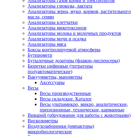
Анализаторы газов крови и электролитов
Анализаторы глюкозы, лактата
Анализаторы зерна, муки, кормов, растительного
масла, семян
Анализаторы клетчатки
Анализаторы микотоксинов
Анализаторы молока и молочных продуктов
Анализаторы мочи и осадка
Анализаторы мяса
Боксы контролируемой атмосферы
Бутирометр
Бутылочные дозаторы (флакон-диспенсеры)
Бюретки цифровые (титраторы
полуавтоматические)
Вакуумметры, манометры
Аксессуары
Весы
Весы производственные
Весы складские. Каталог
Весы ультрамикро, микро, аналитические,
прецизионные, технические, карманные
Виварий (обрудование для работы с животными)
Вискозиметры
Воздухозаборники (импакторы)
микробиологические