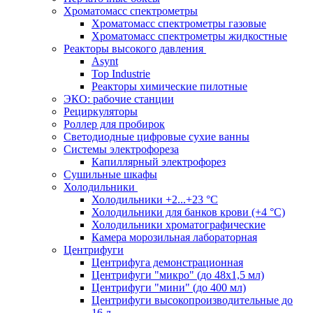
Хроматомасс спектрометры
Хроматомасс спектрометры газовые
Хроматомасс спектрометры жидкостные
Реакторы высокого давления
Asynt
Top Industrie
Реакторы химические пилотные
ЭКО: рабочие станции
Рециркуляторы
Роллер для пробирок
Светодиодные цифровые сухие ванны
Системы электрофореза
Капиллярный электрофорез
Сушильные шкафы
Холодильники
Холодильники +2...+23 °С
Холодильники для банков крови (+4 °С)
Холодильники хроматографические
Камера морозильная лабораторная
Центрифуги
Центрифуга демонстрационная
Центрифуги "микро" (до 48x1,5 мл)
Центрифуги "мини" (до 400 мл)
Центрифуги высокопроизводительные до
16 л