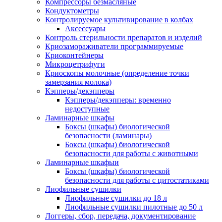
Компрессоры безмасляные
Кондуктометры
Контролируемое культивирование в колбах
Аксессуары
Контроль стерильности препаратов и изделий
Криозамораживатели программируемые
Криоконтейнеры
Микроцетрифуги
Криоскопы молочные (определение точки
замерзания молока)
Кэпперы/декэпперы
Кэпперы/декэпперы: временно
недоступные
Ламинарные шкафы
Боксы (шкафы) биологической
безопасности (ламинары)
Боксы (шкафы) биологической
безопасности для работы с животными
Ламинарные шкафыи
Боксы (шкафы) биологической
безопасности для работы с цитостатиками
Лиофильные сушилки
Лиофильные сушилки до 18 л
Лиофильные сушилки пилотные до 50 л
Логгеры, сбор, передача, документирование