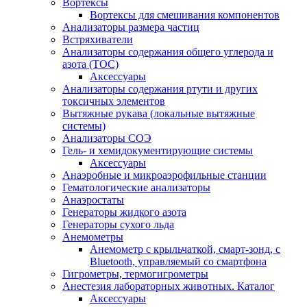
Вортексы
Вортексы для смешивания компонентов
Анализаторы размера частиц
Встряхиватели
Анализаторы содержания общего углерода и
азота (ТОС)
Аксессуары
Анализаторы содержания ртути и других
токсичных элементов
Вытяжные рукава (локальные вытяжные
системы)
Анализаторы СОЭ
Гель- и хемидокументирующие системы
Аксессуары
Анаэробные и микроаэрофильные станции
Гематологические анализаторы
Анаэростаты
Генераторы жидкого азота
Генераторы сухого льда
Анемометры
Анемометр с крыльчаткой, смарт-зонд, с
Bluetooth, управляемый со смартфона
Гигрометры, термогигрометры
Анестезия лабораторных животных. Каталог
Аксессуары