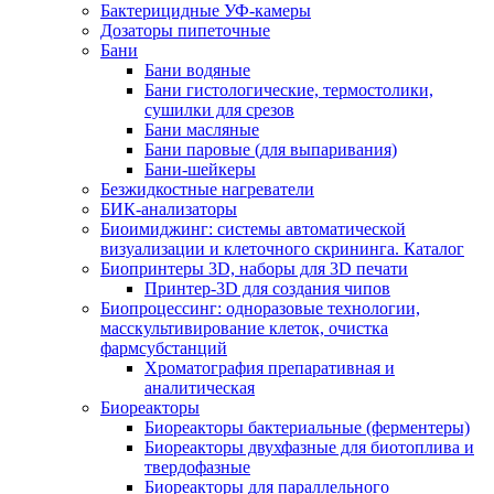
Бактерицидные УФ-камеры
Дозаторы пипеточные
Бани
Бани водяные
Бани гистологические, термостолики,
сушилки для срезов
Бани масляные
Бани паровые (для выпаривания)
Бани-шейкеры
Безжидкостные нагреватели
БИК-анализаторы
Биоимиджинг: системы автоматической
визуализации и клеточного скрининга. Каталог
Биопринтеры 3D, наборы для 3D печати
Принтер-3D для создания чипов
Биопроцессинг: одноразовые технологии,
масскультивирование клеток, очистка
фармсубстанций
Хроматография препаративная и
аналитическая
Биореакторы
Биореакторы бактериальные (ферментеры)
Биореакторы двухфазные для биотоплива и
твердофазные
Биореакторы для параллельного