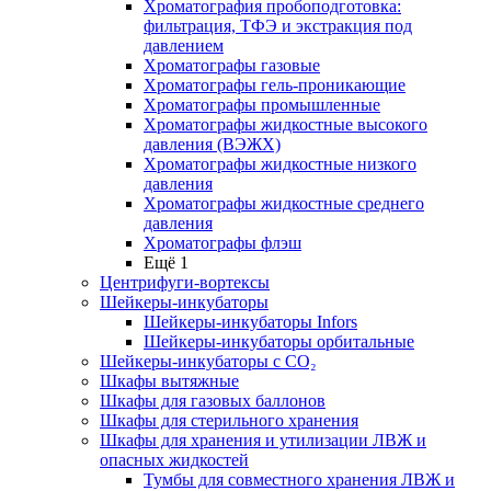
Хроматография пробоподготовка:
фильтрация, ТФЭ и экстракция под
давлением
Хроматографы газовые
Хроматографы гель-проникающие
Хроматографы промышленные
Хроматографы жидкостные высокого
давления (ВЭЖХ)
Хроматографы жидкостные низкого
давления
Хроматографы жидкостные среднего
давления
Хроматографы флэш
Ещё 1
Центрифуги-вортексы
Шейкеры-инкубаторы
Шейкеры-инкубаторы Infors
Шейкеры-инкубаторы орбитальные
Шейкеры-инкубаторы с CО₂
Шкафы вытяжные
Шкафы для газовых баллонов
Шкафы для стерильного хранения
Шкафы для хранения и утилизации ЛВЖ и
опасных жидкостей
Тумбы для совместного хранения ЛВЖ и