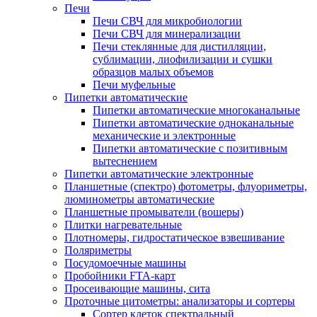
Печи
Печи СВЧ для микробиологии
Печи СВЧ для минерализации
Печи стеклянные для дистилляции,
сублимации, лиофилизации и сушки
образцов малых объемов
Печи муфельные
Пипетки автоматические
Пипетки автоматические многоканальные
Пипетки автоматические одноканальные
механические и электронные
Пипетки автоматические с позитивным
вытеснением
Пипетки автоматические электронные
Планшетные (спектро) фотометры, флуориметры,
люминометры автоматические
Планшетные промыватели (вошеры)
Плитки нагревательные
Плотномеры, гидростатическое взвешивание
Поляриметры
Посудомоечные машины
Пробойники FTA-карт
Просеивающие машины, сита
Проточные цитометры: анализаторы и сортеры
Сортер клеток спектральный