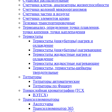
Сушилки распылительные
Счетчики клеток, анализаторы жизнеспособности
Счетчики колоний микроорганизмов
Счетчики частиц в воздухе
Счетчики элементов крови
Тележки транспортировочные
Термоанализ, определение точки плавления,
точки кипения, точки каплепадения
Термостаты
Термостаты (инкубаторы) нагрев и
охлаждение
Термостаты (инкубаторы) нагревающие
Термостаты жидкостные нагрев и
охлаждение
Термостаты жидкостные нагревающие
Термостаты, термостаты-шейкеры
твердотельные
Титраторы
Титраторы автоматические
Титраторы по Фишеру
Тонкослойная хроматография (ТСХ
ВЭТСХ)
Трансиллюминаторы
Аксессуары
Трансиллюминатор 365