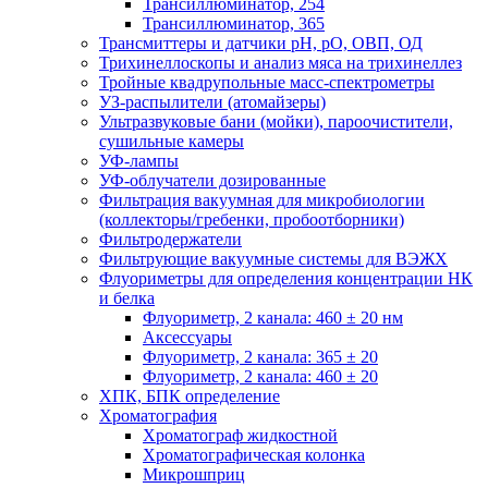
Трансиллюминатор, 254
Трансиллюминатор, 365
Трансмиттеры и датчики рН, рО, ОВП, ОД
Трихинеллоскопы и анализ мяса на трихинеллез
Тройные квадрупольные масс-спектрометры
УЗ-распылители (атомайзеры)
Ультразвуковые бани (мойки), пароочистители,
сушильные камеры
УФ-лампы
УФ-облучатели дозированные
Фильтрация вакуумная для микробиологии
(коллекторы/гребенки, пробоотборники)
Фильтродержатели
Фильтрующие вакуумные системы для ВЭЖХ
Флуориметры для определения концентрации НК
и белка
Флуориметр, 2 канала: 460 ± 20 нм
Аксессуары
Флуориметр, 2 канала: 365 ± 20
Флуориметр, 2 канала: 460 ± 20
ХПК, БПК определение
Хроматография
Хроматограф жидкостной
Хроматографическая колонка
Микрошприц