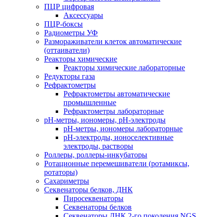
ПЦР цифровая
Аксессуары
ПЦР-боксы
Радиометры УФ
Размораживатели клеток автоматические
(оттаиватели)
Реакторы химические
Реакторы химические лабораторные
Редукторы газа
Рефрактометры
Рефрактометры автоматические
промышленные
Рефрактометры лабораторные
рН-метры, иономеры, рН-электроды
рН-метры, иономеры лабораторные
рН-электроды, ионоселективные
электроды, растворы
Роллеры, роллеры-инкубаторы
Ротационные перемешиватели (ротамиксы,
ротаторы)
Сахариметры
Секвенаторы белков, ДНК
Пиросеквенаторы
Секвенаторы белков
Секвенаторы ДНК 2-го поколения NGS