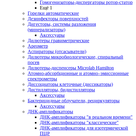
Гомогенизаторы-диспергаторы ротор-статор
Ещё 1
Горелки автоматические
Дезинфекторы поверхностей
Дигесторы, системы разложения
(минерализаторы)
Аксессуары
Дилютеры гравиметрические
Ареометр
Аспираторы (отсасыватели)
Дилютеры микробиологические, спиральный
посев
Дилютеры-диспенсеры Microlab Hamilton
Атомно-абсорбционные и атомно–эмиссионные
спектрометры
Диссоциаторы клеточные (диссикаторы)
Дистилляторы, бидистилляторы
Аксессуары
Бактерицидные облучатели, рециркуляторы
Аксессуары
ДНК-амплификаторы
ДНК-амплификаторы "в реальном времени"
ДНК-амплификаторы "классические"
ДНК-амплификаторы для изотермической
ПЦР