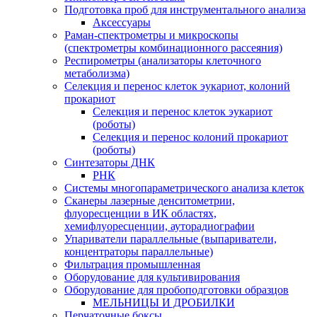
Подготовка проб для инструментального анализа
Аксессуары
Раман-спектрометры и микроскопы
(спектрометры комбинационного рассеяния)
Респирометры (анализаторы клеточного
метаболизма)
Селекция и перенос клеток эукариот, колоний
прокариот
Селекция и перенос клеток эукариот
(роботы)
Селекция и перенос колоний прокариот
(роботы)
Синтезаторы ДНК
РНК
Системы многопараметрического анализа клеток
Сканеры лазерные денситометрии,
флуоресценции в ИК областях,
хемифлуоресценции, ауторадиографии
Упариватели параллельные (выпариватели,
концентраторы параллельные)
Фильтрация промышленная
Оборудование для культивирования
Оборудование для пробоподготовки образцов
МЕЛЬНИЦЫ И ДРОБИЛКИ
Перчаточные боксы