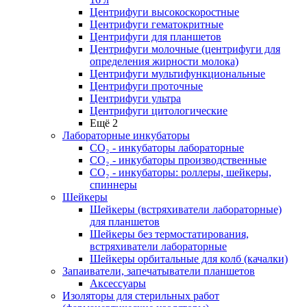
Центрифуги высокоскоростные
Центрифуги гематокритные
Центрифуги для планшетов
Центрифуги молочные (центрифуги для
определения жирности молока)
Центрифуги мультифункциональные
Центрифуги проточные
Центрифуги ультра
Центрифуги цитологические
Ещё 2
Лабораторные инкубаторы
СО₂ - инкубаторы лабораторные
СО₂ - инкубаторы производственные
СО₂ - инкубаторы: роллеры, шейкеры,
спиннеры
Шейкеры
Шейкеры (встряхиватели лабораторные)
для планшетов
Шейкеры без термостатирования,
встряхиватели лабораторные
Шейкеры орбитальные для колб (качалки)
Запаиватели, запечатыватели планшетов
Аксессуары
Изоляторы для стерильных работ