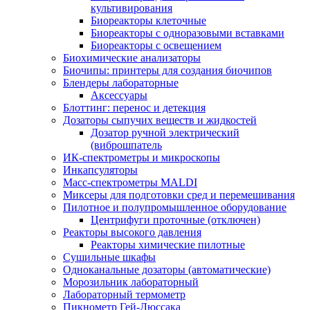
культивирования
Биореакторы клеточные
Биореакторы с одноразовыми вставками
Биореакторы с освещением
Биохимические анализаторы
Биочипы: принтеры для создания биочипов
Блендеры лабораторные
Аксессуары
Блоттинг: перенос и детекция
Дозаторы сыпучих веществ и жидкостей
Дозатор ручной электрический
(виброшпатель
ИК-спектрометры и микроскопы
Инкапсуляторы
Масс-спектрометры MALDI
Миксеры для подготовки сред и перемешивания
Пилотное и полупромышленное оборудование
Центрифуги проточные (отключен)
Реакторы высокого давления
Реакторы химические пилотные
Сушильные шкафы
Одноканальные дозаторы (автоматические)
Морозильник лабораторный
Лабораторный термометр
Пикнометр Гей-Люссака