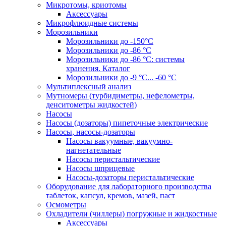
Микротомы, криотомы
Аксессуары
Микрофлюидные системы
Морозильники
Морозильники до -150°С
Морозильники до -86 °C
Морозильники до -86 °C: системы
хранения. Каталог
Морозильники до -9 °C... -60 °C
Мультиплексный анализ
Мутномеры (турбидиметры, нефелометры,
денситометры жидкостей)
Насосы
Насосы (дозаторы) пипеточные электрические
Насосы, насосы-дозаторы
Насосы вакуумные, вакуумно-
нагнетательные
Насосы перистальтические
Насосы шприцевые
Насосы-дозаторы перистальтические
Оборудование для лабораторного производства
таблеток, капсул, кремов, мазей, паст
Осмометры
Охладители (чиллеры) погружные и жидкостные
Аксессуары