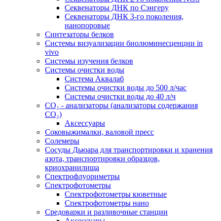
Секвенаторы ДНК по Сэнгеру
Секвенаторы ДНК 3-го поколения,
нанопоровые
Синтезаторы белков
Системы визуализации биолюминесценции in
vivo
Системы изучения белков
Системы очистки воды
Система Аквалаб
Системы очистки воды до 500 л/час
Системы очистки воды до 40 л/ч
СО₂ - анализаторы (анализаторы содержания
СО₂)
Аксессуары
Соковыжималки, валовой пресс
Солемеры
Сосуды Дьюара для транспортировки и хранения
азота, транспортировки образцов,
криохранилища
Спектрофлуориметры
Спектрофотометры
Спектрофотометры кюветные
Спектрофотометры нано
Средоварки и разливочные станции
Аксессуары