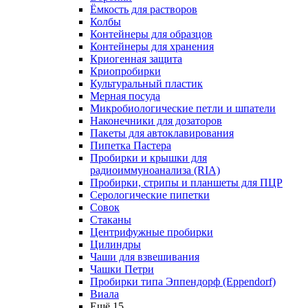
Ёмкость для растворов
Колбы
Контейнеры для образцов
Контейнеры для хранения
Криогенная защита
Криопробирки
Культуральный пластик
Мерная посуда
Микробиологические петли и шпатели
Наконечники для дозаторов
Пакеты для автоклавирования
Пипетка Пастера
Пробирки и крышки для
радиоиммуноанализа (RIA)
Пробирки, стрипы и планшеты для ПЦР
Серологические пипетки
Совок
Стаканы
Центрифужные пробирки
Цилиндры
Чаши для взвешивания
Чашки Петри
Пробирки типа Эппендорф (Eppendorf)
Виала
Ещё 15