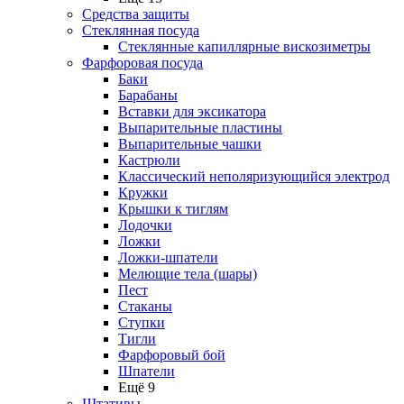
Средства защиты
Стеклянная посуда
Стеклянные капиллярные вискозиметры
Фарфоровая посуда
Баки
Барабаны
Вставки для эксикатора
Выпарительные пластины
Выпарительные чашки
Кастрюли
Классический неполяризующийся электрод
Кружки
Крышки к тиглям
Лодочки
Ложки
Ложки-шпатели
Мелющие тела (шары)
Пест
Стаканы
Ступки
Тигли
Фарфоровый бой
Шпатели
Ещё 9
Штативы