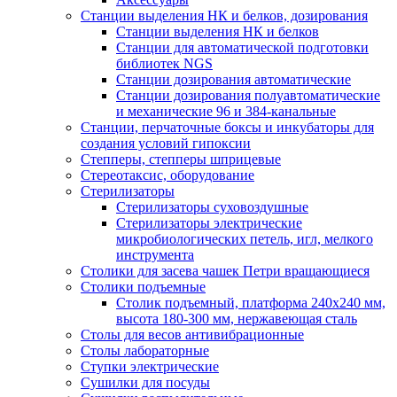
Станции выделения НК и белков, дозирования
Станции выделения НК и белков
Станции для автоматической подготовки
библиотек NGS
Станции дозирования автоматические
Станции дозирования полуавтоматические
и механические 96 и 384-канальные
Станции, перчаточные боксы и инкубаторы для
создания условий гипоксии
Степперы, степперы шприцевые
Стереотаксис, оборудование
Стерилизаторы
Стерилизаторы суховоздушные
Стерилизаторы электрические
микробиологических петель, игл, мелкого
инструмента
Столики для засева чашек Петри вращающиеся
Столики подъемные
Столик подъемный, платформа 240х240 мм,
высота 180-300 мм, нержавеющая сталь
Столы для весов антивибрационные
Столы лабораторные
Ступки электрические
Сушилки для посуды