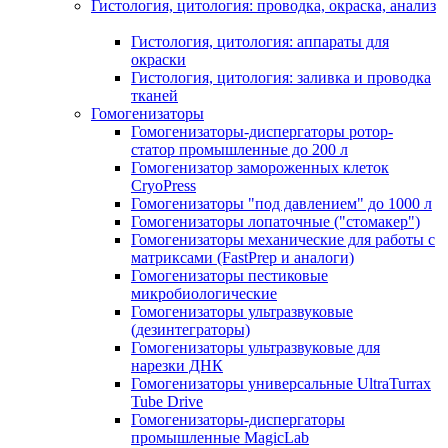
Гистология, цитология: проводка, окраска, анализ
Гистология, цитология: аппараты для
окраски
Гистология, цитология: заливка и проводка
тканей
Гомогенизаторы
Гомогенизаторы-диспергаторы ротор-
статор промышленные до 200 л
Гомогенизатор замороженных клеток
CryoPress
Гомогенизаторы "под давлением" до 1000 л
Гомогенизаторы лопаточные ("стомакер")
Гомогенизаторы механические для работы с
матриксами (FastPrep и аналоги)
Гомогенизаторы пестиковые
микробиологические
Гомогенизаторы ультразвуковые
(дезинтеграторы)
Гомогенизаторы ультразвуковые для
нарезки ДНК
Гомогенизаторы универсальные UltraTurrax
Tube Drive
Гомогенизаторы-диспергаторы
промышленные MagicLab