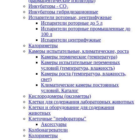
(фармацевтические изоляторы)
Инкубаторы - CO₂
Инкубаторы гибридизационные
Испарители роторные, центрифужные
Испарители роторные до 5 л
Испарители роторные промышленные до
100 л
Испарители центрифужные
Калориметры
Камеры испытательные, климатические, роста
Камеры термические (температура)
Камеры испытательные переменных
условий (температура, влажность)
Камеры роста (температура, влажность,
свет)
Климатические камеры постоянных
условий. Каталог
Кислородомеры (оксиметры)
Клетки для содержания лабораторных животных
Клетки и оборудование для содержания
животных
Клеточные "перфораторы"
Аксессуары
Колбонагреватели
Колориметры