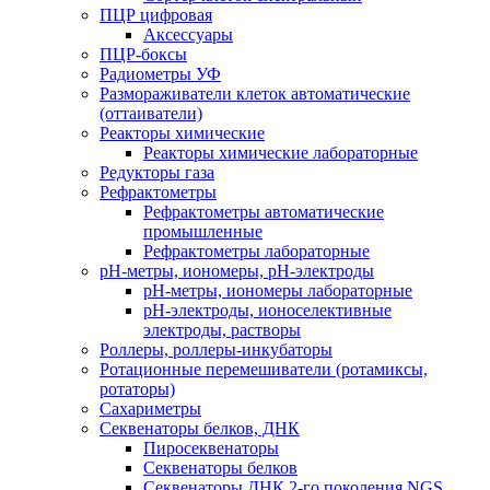
ПЦР цифровая
Аксессуары
ПЦР-боксы
Радиометры УФ
Размораживатели клеток автоматические
(оттаиватели)
Реакторы химические
Реакторы химические лабораторные
Редукторы газа
Рефрактометры
Рефрактометры автоматические
промышленные
Рефрактометры лабораторные
рН-метры, иономеры, рН-электроды
рН-метры, иономеры лабораторные
рН-электроды, ионоселективные
электроды, растворы
Роллеры, роллеры-инкубаторы
Ротационные перемешиватели (ротамиксы,
ротаторы)
Сахариметры
Секвенаторы белков, ДНК
Пиросеквенаторы
Секвенаторы белков
Секвенаторы ДНК 2-го поколения NGS