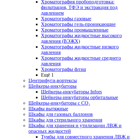
Хроматография пробоподготовка:
фильтрация, ТФЭ и экстракция под
давлением
Хроматографы газовые
Хроматографы гель-проникающие
Хроматографы промышленные
Хроматографы жидкостные высокого
давления (ВЭЖХ)
Хроматографы жидкостные низкого
давления
Хроматографы жидкостные среднего
давления
Хроматографы флэш
Ещё 1
Центрифуги-вортексы
Шейкеры-инкубаторы
Шейкеры-инкубаторы Infors
Шейкеры-инкубаторы орбитальные
Шейкеры-инкубаторы с CО₂
Шкафы вытяжные
Шкафы для газовых баллонов
Шкафы для стерильного хранения
Шкафы для хранения и утилизации ЛВЖ и
опасных жидкостей
Тумбы для совместного хранения ЛВЖ и