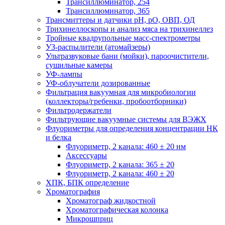
Трансиллюминатор, 254
Трансиллюминатор, 365
Трансмиттеры и датчики рН, рО, ОВП, ОД
Трихинеллоскопы и анализ мяса на трихинеллез
Тройные квадрупольные масс-спектрометры
УЗ-распылители (атомайзеры)
Ультразвуковые бани (мойки), пароочистители,
сушильные камеры
УФ-лампы
УФ-облучатели дозированные
Фильтрация вакуумная для микробиологии
(коллекторы/гребенки, пробоотборники)
Фильтродержатели
Фильтрующие вакуумные системы для ВЭЖХ
Флуориметры для определения концентрации НК
и белка
Флуориметр, 2 канала: 460 ± 20 нм
Аксессуары
Флуориметр, 2 канала: 365 ± 20
Флуориметр, 2 канала: 460 ± 20
ХПК, БПК определение
Хроматография
Хроматограф жидкостной
Хроматографическая колонка
Микрошприц