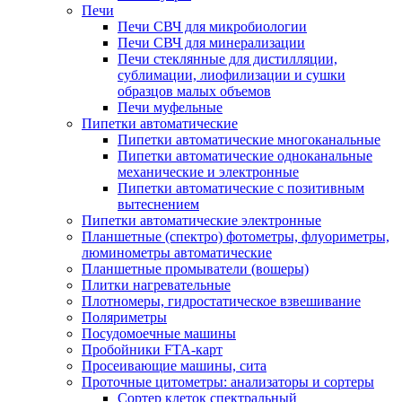
Печи
Печи СВЧ для микробиологии
Печи СВЧ для минерализации
Печи стеклянные для дистилляции,
сублимации, лиофилизации и сушки
образцов малых объемов
Печи муфельные
Пипетки автоматические
Пипетки автоматические многоканальные
Пипетки автоматические одноканальные
механические и электронные
Пипетки автоматические с позитивным
вытеснением
Пипетки автоматические электронные
Планшетные (спектро) фотометры, флуориметры,
люминометры автоматические
Планшетные промыватели (вошеры)
Плитки нагревательные
Плотномеры, гидростатическое взвешивание
Поляриметры
Посудомоечные машины
Пробойники FTA-карт
Просеивающие машины, сита
Проточные цитометры: анализаторы и сортеры
Сортер клеток спектральный