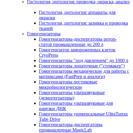
Гистология, цитология: проводка, окраска, анализ
Гистология, цитология: аппараты для
окраски
Гистология, цитология: заливка и проводка
тканей
Гомогенизаторы
Гомогенизаторы-диспергаторы ротор-
статор промышленные до 200 л
Гомогенизатор замороженных клеток
CryoPress
Гомогенизаторы "под давлением" до 1000 л
Гомогенизаторы лопаточные ("стомакер")
Гомогенизаторы механические для работы с
матриксами (FastPrep и аналоги)
Гомогенизаторы пестиковые
микробиологические
Гомогенизаторы ультразвуковые
(дезинтеграторы)
Гомогенизаторы ультразвуковые для
нарезки ДНК
Гомогенизаторы универсальные UltraTurrax
Tube Drive
Гомогенизаторы-диспергаторы
промышленные MagicLab