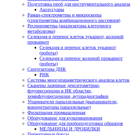
Подготовка проб для инструментального анализа
Аксессуары
Раман-спектрометры и микроскопы
(спектрометры комбинационного рассеяния)
Респирометры (анализаторы клеточного
метаболизма)
Селекция и перенос клеток эукариот, колоний
прокариот
Селекция и перенос клеток эукариот
(роботы)
Селекция и перенос колоний прокариот
(роботы)
Синтезаторы ДНК
РНК
Системы многопараметрического анализа клеток
Сканеры лазерные денситометрии,
флуоресценции в ИК областях,
хемифлуоресценции, ауторадиографии
Упариватели параллельные (выпариватели,
концентраторы параллельные)
Фильтрация промышленная
Оборудование для культивирования
Оборудование для пробоподготовки образцов
МЕЛЬНИЦЫ И ДРОБИЛКИ
Перчаточные боксы