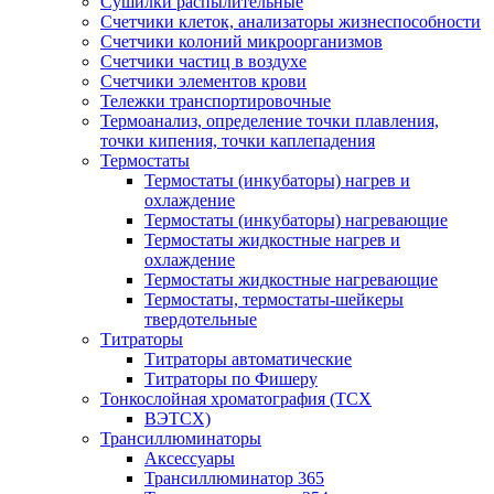
Сушилки распылительные
Счетчики клеток, анализаторы жизнеспособности
Счетчики колоний микроорганизмов
Счетчики частиц в воздухе
Счетчики элементов крови
Тележки транспортировочные
Термоанализ, определение точки плавления,
точки кипения, точки каплепадения
Термостаты
Термостаты (инкубаторы) нагрев и
охлаждение
Термостаты (инкубаторы) нагревающие
Термостаты жидкостные нагрев и
охлаждение
Термостаты жидкостные нагревающие
Термостаты, термостаты-шейкеры
твердотельные
Титраторы
Титраторы автоматические
Титраторы по Фишеру
Тонкослойная хроматография (ТСХ
ВЭТСХ)
Трансиллюминаторы
Аксессуары
Трансиллюминатор 365