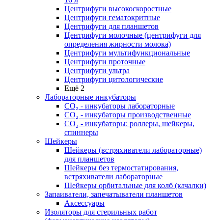
Центрифуги высокоскоростные
Центрифуги гематокритные
Центрифуги для планшетов
Центрифуги молочные (центрифуги для
определения жирности молока)
Центрифуги мультифункциональные
Центрифуги проточные
Центрифуги ультра
Центрифуги цитологические
Ещё 2
Лабораторные инкубаторы
СО₂ - инкубаторы лабораторные
СО₂ - инкубаторы производственные
СО₂ - инкубаторы: роллеры, шейкеры,
спиннеры
Шейкеры
Шейкеры (встряхиватели лабораторные)
для планшетов
Шейкеры без термостатирования,
встряхиватели лабораторные
Шейкеры орбитальные для колб (качалки)
Запаиватели, запечатыватели планшетов
Аксессуары
Изоляторы для стерильных работ