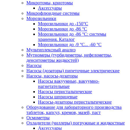
Микротомы, криотомы
Аксессуары
Микрофлюидные системы
Морозильники
Морозильники до -150°С
Морозильники до -86 °C
Морозильники до -86 °C: системы
хранения. Каталог
Морозильники до -9 °C... -60 °C
Мультиплексный анализ
Мутномеры (турбидиметры, нефелометры,
денситометры жидкостей)
Насосы
Насосы (дозаторы) пипеточные электрические
Насосы, насосы-дозаторы
Насосы вакуумные, вакуумно-
нагнетательные
Насосы перистальтические
Насосы шприцевые
Насосы-дозаторы перистальтические
Оборудование для лабораторного производства
таблеток, капсул, кремов, мазей, паст
Осмометры
Охладители (чиллеры) погружные и жидкостные
Аксессуары