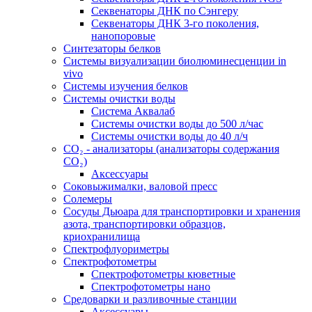
Секвенаторы ДНК по Сэнгеру
Секвенаторы ДНК 3-го поколения,
нанопоровые
Синтезаторы белков
Системы визуализации биолюминесценции in
vivo
Системы изучения белков
Системы очистки воды
Система Аквалаб
Системы очистки воды до 500 л/час
Системы очистки воды до 40 л/ч
СО₂ - анализаторы (анализаторы содержания
СО₂)
Аксессуары
Соковыжималки, валовой пресс
Солемеры
Сосуды Дьюара для транспортировки и хранения
азота, транспортировки образцов,
криохранилища
Спектрофлуориметры
Спектрофотометры
Спектрофотометры кюветные
Спектрофотометры нано
Средоварки и разливочные станции
Аксессуары