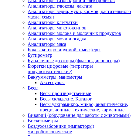
Анализаторы газов крови и электролитов
Анализаторы глюкозы, лактата
Анализаторы зерна, муки, кормов, растительного
масла, семян
Анализаторы клетчатки
Анализаторы микотоксинов
Анализаторы молока и молочных продуктов
Анализаторы мочи и осадка
Анализаторы мяса
Боксы контролируемой атмосферы
Бутирометр
Бутылочные дозаторы (флакон-диспенсеры)
Бюретки цифровые (титраторы
полуавтоматические)
Вакуумметры, манометры
Аксессуары
Весы
Весы производственные
Весы складские. Каталог
Весы ультрамикро, микро, аналитические,
прецизионные, технические, карманные
Виварий (обрудование для работы с животными)
Вискозиметры
Воздухозаборники (импакторы)
микробиологические