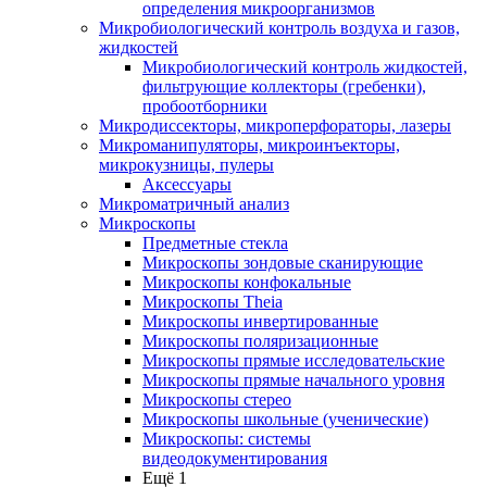
определения микроорганизмов
Микробиологический контроль воздуха и газов,
жидкостей
Микробиологический контроль жидкостей,
фильтрующие коллекторы (гребенки),
пробоотборники
Микродиссекторы, микроперфораторы, лазеры
Микроманипуляторы, микроинъекторы,
микрокузницы, пулеры
Аксессуары
Микроматричный анализ
Микроскопы
Предметные стекла
Микроскопы зондовые сканирующие
Микроскопы конфокальные
Микроскопы Theia
Микроскопы инвертированные
Микроскопы поляризационные
Микроскопы прямые исследовательские
Микроскопы прямые начального уровня
Микроскопы стерео
Микроскопы школьные (ученические)
Микроскопы: системы
видеодокументирования
Ещё 1