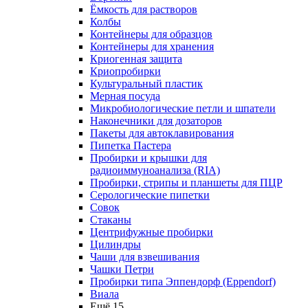
Ёмкость для растворов
Колбы
Контейнеры для образцов
Контейнеры для хранения
Криогенная защита
Криопробирки
Культуральный пластик
Мерная посуда
Микробиологические петли и шпатели
Наконечники для дозаторов
Пакеты для автоклавирования
Пипетка Пастера
Пробирки и крышки для
радиоиммуноанализа (RIA)
Пробирки, стрипы и планшеты для ПЦР
Серологические пипетки
Совок
Стаканы
Центрифужные пробирки
Цилиндры
Чаши для взвешивания
Чашки Петри
Пробирки типа Эппендорф (Eppendorf)
Виала
Ещё 15