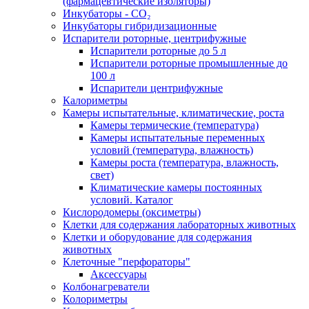
(фармацевтические изоляторы)
Инкубаторы - CO₂
Инкубаторы гибридизационные
Испарители роторные, центрифужные
Испарители роторные до 5 л
Испарители роторные промышленные до
100 л
Испарители центрифужные
Калориметры
Камеры испытательные, климатические, роста
Камеры термические (температура)
Камеры испытательные переменных
условий (температура, влажность)
Камеры роста (температура, влажность,
свет)
Климатические камеры постоянных
условий. Каталог
Кислородомеры (оксиметры)
Клетки для содержания лабораторных животных
Клетки и оборудование для содержания
животных
Клеточные "перфораторы"
Аксессуары
Колбонагреватели
Колориметры