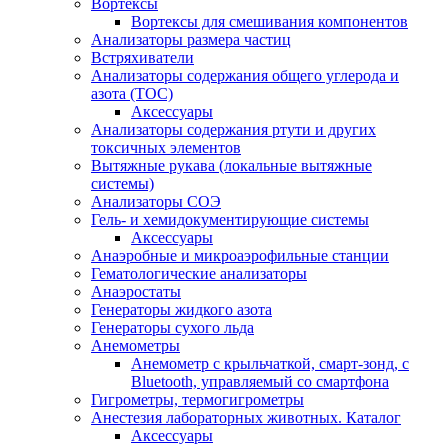
Вортексы
Вортексы для смешивания компонентов
Анализаторы размера частиц
Встряхиватели
Анализаторы содержания общего углерода и
азота (ТОС)
Аксессуары
Анализаторы содержания ртути и других
токсичных элементов
Вытяжные рукава (локальные вытяжные
системы)
Анализаторы СОЭ
Гель- и хемидокументирующие системы
Аксессуары
Анаэробные и микроаэрофильные станции
Гематологические анализаторы
Анаэростаты
Генераторы жидкого азота
Генераторы сухого льда
Анемометры
Анемометр с крыльчаткой, смарт-зонд, с
Bluetooth, управляемый со смартфона
Гигрометры, термогигрометры
Анестезия лабораторных животных. Каталог
Аксессуары