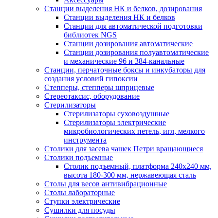
Станции выделения НК и белков, дозирования
Станции выделения НК и белков
Станции для автоматической подготовки
библиотек NGS
Станции дозирования автоматические
Станции дозирования полуавтоматические
и механические 96 и 384-канальные
Станции, перчаточные боксы и инкубаторы для
создания условий гипоксии
Степперы, степперы шприцевые
Стереотаксис, оборудование
Стерилизаторы
Стерилизаторы суховоздушные
Стерилизаторы электрические
микробиологических петель, игл, мелкого
инструмента
Столики для засева чашек Петри вращающиеся
Столики подъемные
Столик подъемный, платформа 240х240 мм,
высота 180-300 мм, нержавеющая сталь
Столы для весов антивибрационные
Столы лабораторные
Ступки электрические
Сушилки для посуды