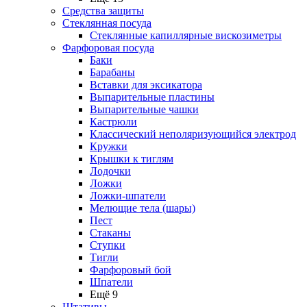
Средства защиты
Стеклянная посуда
Стеклянные капиллярные вискозиметры
Фарфоровая посуда
Баки
Барабаны
Вставки для эксикатора
Выпарительные пластины
Выпарительные чашки
Кастрюли
Классический неполяризующийся электрод
Кружки
Крышки к тиглям
Лодочки
Ложки
Ложки-шпатели
Мелющие тела (шары)
Пест
Стаканы
Ступки
Тигли
Фарфоровый бой
Шпатели
Ещё 9
Штативы