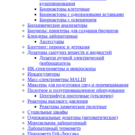
культивирования
Биореакторы клеточные
Биореакторы с одноразовыми вставками
Биореакторы с освещением
Биохимические анализаторы
Биочипы: принтеры для создания биочипов
Блендеры лабораторные
Аксессуары
Блоттинг: перенос и детекция
Дозаторы сыпучих веществ и жидкостей
Дозатор ручной электрический
(виброшпатель
ИК-спектрометры и микроскопы
Инкапсуляторы
Масс-спектрометры MALDI
Миксеры для подготовки сред и перемешивания
Пилотное и полупромышленное оборудование
Центрифуги проточные (отключен)
Реакторы высокого давления
Реакторы химические пилотные
Сушильные шкафы
Одноканальные дозаторы (автоматические)
Морозильник лабораторный
Лабораторный термометр
Пикнометр Гей-Люссака