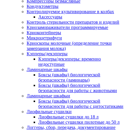
Компрессоры безмасляные
Кондуктометры
Контролируемое культивирование в колбах
Аксессуары
Контроль стерильности препаратов и изделий
Криозамораживатели программируемые
Криоконтейнеры
Микроцетрифуги
Криоскопы молочные (определение точки
замерзания молока)
Кэпперы/декэпперы
Кэпперы/декэпперы: временно
недоступные
Ламинарные шкафы
Боксы (шкафы) биологической
безопасности (ламинары)
Боксы (шкафы) биологической
безопасности для работы с животными
Ламинарные шкафыи
Боксы (шкафы) биологической
безопасности для работы с цитостатиками
Лиофильные сушилки
Лиофильные сушилки до 18 л
Лиофильные сушилки пилотные до 50 л
Логгеры, сбор, передача, документирование