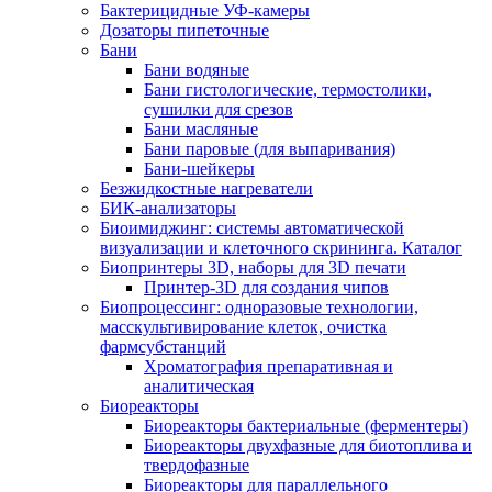
Бактерицидные УФ-камеры
Дозаторы пипеточные
Бани
Бани водяные
Бани гистологические, термостолики,
сушилки для срезов
Бани масляные
Бани паровые (для выпаривания)
Бани-шейкеры
Безжидкостные нагреватели
БИК-анализаторы
Биоимиджинг: системы автоматической
визуализации и клеточного скрининга. Каталог
Биопринтеры 3D, наборы для 3D печати
Принтер-3D для создания чипов
Биопроцессинг: одноразовые технологии,
масскультивирование клеток, очистка
фармсубстанций
Хроматография препаративная и
аналитическая
Биореакторы
Биореакторы бактериальные (ферментеры)
Биореакторы двухфазные для биотоплива и
твердофазные
Биореакторы для параллельного