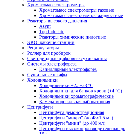
Хроматомасс спектрометры
Хроматомасс спектрометры газовые
Хроматомасс спектрометры жидкостные
Реакторы высокого давления
Asynt
Top Industrie
Реакторы химические пилотные
ЭКО: рабочие станции
Рециркуляторы
Роллер для пробирок
Светодиодные цифровые сухие ванны
Системы электрофореза
Капиллярный электрофорез
Сушильные шкафы
Холодильники
Холодильники +2...+23 °С
Холодильники для банков крови (+4 °С)
Холодильники хроматографические
Камера морозильная лабораторная
Центрифуги
Центрифуга демонстрационная
Центрифуги "микро" (до 48x1,5 мл)
Центрифуги "мини" (до 400 мл)
Центрифуги высокопроизводительные до
16 л