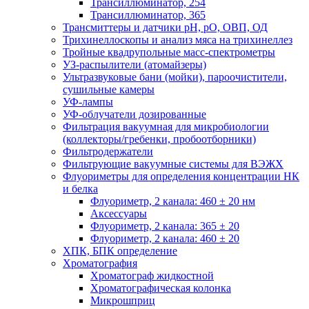
Трансиллюминатор, 254
Трансиллюминатор, 365
Трансмиттеры и датчики рН, рО, ОВП, ОД
Трихинеллоскопы и анализ мяса на трихинеллез
Тройные квадрупольные масс-спектрометры
УЗ-распылители (атомайзеры)
Ультразвуковые бани (мойки), пароочистители,
сушильные камеры
УФ-лампы
УФ-облучатели дозированные
Фильтрация вакуумная для микробиологии
(коллекторы/гребенки, пробоотборники)
Фильтродержатели
Фильтрующие вакуумные системы для ВЭЖХ
Флуориметры для определения концентрации НК
и белка
Флуориметр, 2 канала: 460 ± 20 нм
Аксессуары
Флуориметр, 2 канала: 365 ± 20
Флуориметр, 2 канала: 460 ± 20
ХПК, БПК определение
Хроматография
Хроматограф жидкостной
Хроматографическая колонка
Микрошприц