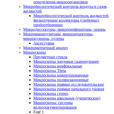
определения микроорганизмов
Микробиологический контроль воздуха и газов,
жидкостей
Микробиологический контроль жидкостей,
фильтрующие коллекторы (гребенки),
пробоотборники
Микродиссекторы, микроперфораторы, лазеры
Микроманипуляторы, микроинъекторы,
микрокузницы, пулеры
Аксессуары
Микроматричный анализ
Микроскопы
Предметные стекла
Микроскопы зондовые сканирующие
Микроскопы конфокальные
Микроскопы Theia
Микроскопы инвертированные
Микроскопы поляризационные
Микроскопы прямые исследовательские
Микроскопы прямые начального уровня
Микроскопы стерео
Микроскопы школьные (ученические)
Микроскопы: системы
видеодокументирования
Ещё 1