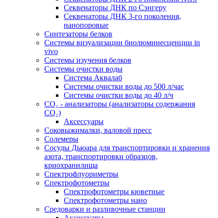
Секвенаторы ДНК по Сэнгеру
Секвенаторы ДНК 3-го поколения,
нанопоровые
Синтезаторы белков
Системы визуализации биолюминесценции in
vivo
Системы изучения белков
Системы очистки воды
Система Аквалаб
Системы очистки воды до 500 л/час
Системы очистки воды до 40 л/ч
СО₂ - анализаторы (анализаторы содержания
СО₂)
Аксессуары
Соковыжималки, валовой пресс
Солемеры
Сосуды Дьюара для транспортировки и хранения
азота, транспортировки образцов,
криохранилища
Спектрофлуориметры
Спектрофотометры
Спектрофотометры кюветные
Спектрофотометры нано
Средоварки и разливочные станции
Аксессуары