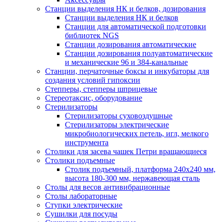
Станции выделения НК и белков, дозирования
Станции выделения НК и белков
Станции для автоматической подготовки
библиотек NGS
Станции дозирования автоматические
Станции дозирования полуавтоматические
и механические 96 и 384-канальные
Станции, перчаточные боксы и инкубаторы для
создания условий гипоксии
Степперы, степперы шприцевые
Стереотаксис, оборудование
Стерилизаторы
Стерилизаторы суховоздушные
Стерилизаторы электрические
микробиологических петель, игл, мелкого
инструмента
Столики для засева чашек Петри вращающиеся
Столики подъемные
Столик подъемный, платформа 240х240 мм,
высота 180-300 мм, нержавеющая сталь
Столы для весов антивибрационные
Столы лабораторные
Ступки электрические
Сушилки для посуды