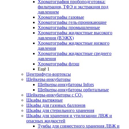
Хроматография пробоподготовка:
фильтрация, ТФЭ и экстракция под
давлением
Хроматографы газовые
Хроматографы гель-проникающие
Хроматографы промышленные
Хроматографы жидкостные высокого
давления (ВЭЖХ)
Хроматографы жидкостные низкого
давления
Хроматографы жидкостные среднего
давления
Хроматографы флэш
Ещё 1
Центрифуги-вортексы
Шейкеры-инкубаторы
Шейкеры-инкубаторы Infors
Шейкеры-инкубаторы орбитальные
Шейкеры-инкубаторы с CО₂
Шкафы вытяжные
Шкафы для газовых баллонов
Шкафы для стерильного хранения
Шкафы для хранения и утилизации ЛВЖ и
опасных жидкостей
Тумбы для совместного хранения ЛВЖ и