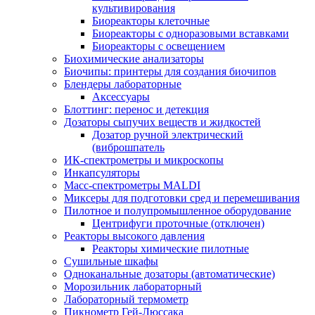
культивирования
Биореакторы клеточные
Биореакторы с одноразовыми вставками
Биореакторы с освещением
Биохимические анализаторы
Биочипы: принтеры для создания биочипов
Блендеры лабораторные
Аксессуары
Блоттинг: перенос и детекция
Дозаторы сыпучих веществ и жидкостей
Дозатор ручной электрический
(виброшпатель
ИК-спектрометры и микроскопы
Инкапсуляторы
Масс-спектрометры MALDI
Миксеры для подготовки сред и перемешивания
Пилотное и полупромышленное оборудование
Центрифуги проточные (отключен)
Реакторы высокого давления
Реакторы химические пилотные
Сушильные шкафы
Одноканальные дозаторы (автоматические)
Морозильник лабораторный
Лабораторный термометр
Пикнометр Гей-Люссака