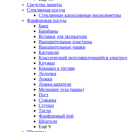
Средства защиты
Стеклянная посуда
Стеклянные капиллярные вискозиметры
Фарфоровая посуда
Баки
Барабаны
Вставки для эксикатора
Выпарительные пластины
Выпарительные чашки
Кастрюли
Классический неполяризующийся электрод
Кружки
Крышки к тиглям
Лодочки
Ложки
Ложки-шпатели
Мелющие тела (шары)
Пест
Стаканы
Ступки
Тигли
Фарфоровый бой
Шпатели
Ещё 9
Штативы