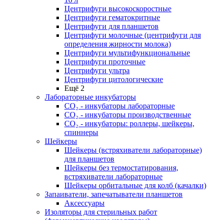
Центрифуги высокоскоростные
Центрифуги гематокритные
Центрифуги для планшетов
Центрифуги молочные (центрифуги для
определения жирности молока)
Центрифуги мультифункциональные
Центрифуги проточные
Центрифуги ультра
Центрифуги цитологические
Ещё 2
Лабораторные инкубаторы
СО₂ - инкубаторы лабораторные
СО₂ - инкубаторы производственные
СО₂ - инкубаторы: роллеры, шейкеры,
спиннеры
Шейкеры
Шейкеры (встряхиватели лабораторные)
для планшетов
Шейкеры без термостатирования,
встряхиватели лабораторные
Шейкеры орбитальные для колб (качалки)
Запаиватели, запечатыватели планшетов
Аксессуары
Изоляторы для стерильных работ