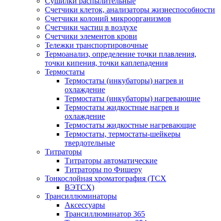
Сушилки распылительные
Счетчики клеток, анализаторы жизнеспособности
Счетчики колоний микроорганизмов
Счетчики частиц в воздухе
Счетчики элементов крови
Тележки транспортировочные
Термоанализ, определение точки плавления,
точки кипения, точки каплепадения
Термостаты
Термостаты (инкубаторы) нагрев и
охлаждение
Термостаты (инкубаторы) нагревающие
Термостаты жидкостные нагрев и
охлаждение
Термостаты жидкостные нагревающие
Термостаты, термостаты-шейкеры
твердотельные
Титраторы
Титраторы автоматические
Титраторы по Фишеру
Тонкослойная хроматография (ТСХ
ВЭТСХ)
Трансиллюминаторы
Аксессуары
Трансиллюминатор 365