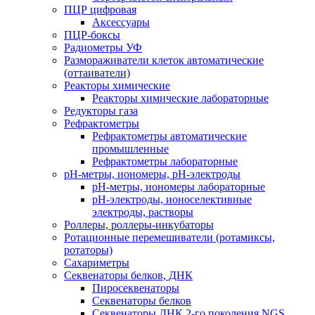
ПЦР цифровая
Аксессуары
ПЦР-боксы
Радиометры УФ
Размораживатели клеток автоматические
(оттаиватели)
Реакторы химические
Реакторы химические лабораторные
Редукторы газа
Рефрактометры
Рефрактометры автоматические
промышленные
Рефрактометры лабораторные
рН-метры, иономеры, рН-электроды
рН-метры, иономеры лабораторные
рН-электроды, ионоселективные
электроды, растворы
Роллеры, роллеры-инкубаторы
Ротационные перемешиватели (ротамиксы,
ротаторы)
Сахариметры
Секвенаторы белков, ДНК
Пиросеквенаторы
Секвенаторы белков
Секвенаторы ДНК 2-го поколения NGS