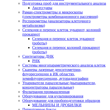
Подготовка проб для инструментального анализа
Аксессуары
Раман-спектрометры и микроскопы
(спектрометры комбинационного рассеяния)
Респирометры (анализаторы клеточного
метаболизма)
Селекция и перенос клеток эукариот, колоний
прокариот
Селекция и перенос клеток эукариот
(роботы)
Селекция и перенос колоний прокариот
(роботы)
Синтезаторы ДНК
РНК
Системы многопараметрического анализа клеток
Сканеры лазерные денситометрии,
флуоресценции в ИК областях,
хемифлуоресценции, ауторадиографии
Упариватели параллельные (выпариватели,
концентраторы параллельные)
Фильтрация промышленная
Оборудование для культивирования
Оборудование для пробоподготовки образцов
МЕЛЬНИЦЫ И ДРОБИЛКИ
Перчаточные боксы