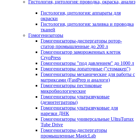
Гистология, цитология: проводка, окраска, анализ
Гистология, цитология: аппараты для
окраски
Гистология, цитология: заливка и проводка
тканей
Гомогенизаторы
Гомогенизаторы-диспергаторы ротор-
статор промышленные до 200 л
Гомогенизатор замороженных клеток
CryoPress
Гомогенизаторы "под давлением" до 1000 л
Гомогенизаторы лопаточные ("стомакер")
Гомогенизаторы механические для работы с
матриксами (FastPrep и аналоги)
Гомогенизаторы пестиковые
микробиологические
Гомогенизаторы ультразвуковые
(дезинтеграторы)
Гомогенизаторы ультразвуковые для
нарезки ДНК
Гомогенизаторы универсальные UltraTurrax
Tube Drive
Гомогенизаторы-диспергаторы
промышленные MagicLab