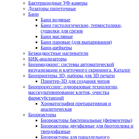
Бактерицидные УФ-камеры
Дозаторы пипеточные
Бани
Бани водяные
Бани гистологические, термостолики,
сушилки для срезов
Бани масляные
Бани паровые (для выпаривания)
Бани-шейкеры
Безжидкостные нагреватели
БИК-анализаторы
Биоимиджинг: системы автоматической
визуализации и клеточного скрининга. Каталог
Биопринтеры 3D, наборы для 3D печати
Принтер-3D для создания чипов
Биопроцессинг: одноразовые технологии,
масскультивирование клеток, очистка
фармсубстанций
Хроматография препаративная и
аналитическая
Биореакторы
Биореакторы бактериальные (ферментеры)
Биореакторы двухфазные для биотоплива и
твердофазные
Биореакторы для параллельного