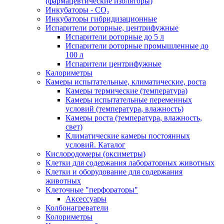
(фармацевтические изоляторы)
Инкубаторы - CO₂
Инкубаторы гибридизационные
Испарители роторные, центрифужные
Испарители роторные до 5 л
Испарители роторные промышленные до
100 л
Испарители центрифужные
Калориметры
Камеры испытательные, климатические, роста
Камеры термические (температура)
Камеры испытательные переменных
условий (температура, влажность)
Камеры роста (температура, влажность,
свет)
Климатические камеры постоянных
условий. Каталог
Кислородомеры (оксиметры)
Клетки для содержания лабораторных животных
Клетки и оборудование для содержания
животных
Клеточные "перфораторы"
Аксессуары
Колбонагреватели
Колориметры