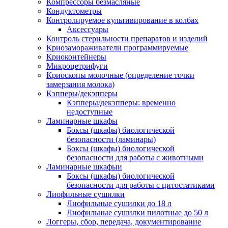
Компрессоры безмасляные
Кондуктометры
Контролируемое культивирование в колбах
Аксессуары
Контроль стерильности препаратов и изделий
Криозамораживатели программируемые
Криоконтейнеры
Микроцетрифуги
Криоскопы молочные (определение точки
замерзания молока)
Кэпперы/декэпперы
Кэпперы/декэпперы: временно
недоступные
Ламинарные шкафы
Боксы (шкафы) биологической
безопасности (ламинары)
Боксы (шкафы) биологической
безопасности для работы с животными
Ламинарные шкафыи
Боксы (шкафы) биологической
безопасности для работы с цитостатиками
Лиофильные сушилки
Лиофильные сушилки до 18 л
Лиофильные сушилки пилотные до 50 л
Логгеры, сбор, передача, документирование