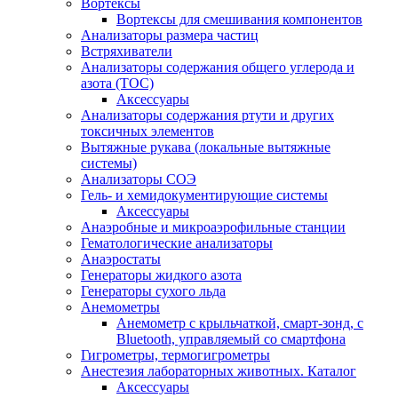
Вортексы
Вортексы для смешивания компонентов
Анализаторы размера частиц
Встряхиватели
Анализаторы содержания общего углерода и
азота (ТОС)
Аксессуары
Анализаторы содержания ртути и других
токсичных элементов
Вытяжные рукава (локальные вытяжные
системы)
Анализаторы СОЭ
Гель- и хемидокументирующие системы
Аксессуары
Анаэробные и микроаэрофильные станции
Гематологические анализаторы
Анаэростаты
Генераторы жидкого азота
Генераторы сухого льда
Анемометры
Анемометр с крыльчаткой, смарт-зонд, с
Bluetooth, управляемый со смартфона
Гигрометры, термогигрометры
Анестезия лабораторных животных. Каталог
Аксессуары