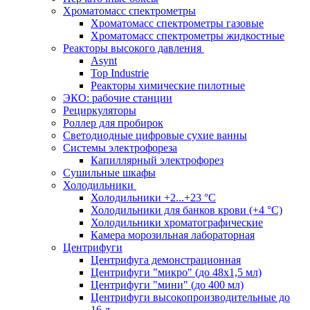
Хроматомасс спектрометры
Хроматомасс спектрометры газовые
Хроматомасс спектрометры жидкостные
Реакторы высокого давления
Asynt
Top Industrie
Реакторы химические пилотные
ЭКО: рабочие станции
Рециркуляторы
Роллер для пробирок
Светодиодные цифровые сухие ванны
Системы электрофореза
Капиллярный электрофорез
Сушильные шкафы
Холодильники
Холодильники +2...+23 °С
Холодильники для банков крови (+4 °С)
Холодильники хроматографические
Камера морозильная лабораторная
Центрифуги
Центрифуга демонстрационная
Центрифуги "микро" (до 48x1,5 мл)
Центрифуги "мини" (до 400 мл)
Центрифуги высокопроизводительные до
16 л