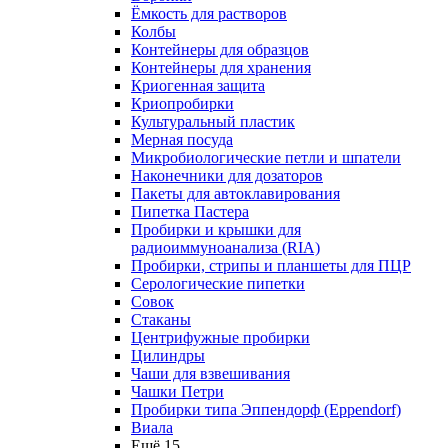
Ёмкость для растворов
Колбы
Контейнеры для образцов
Контейнеры для хранения
Криогенная защита
Криопробирки
Культуральный пластик
Мерная посуда
Микробиологические петли и шпатели
Наконечники для дозаторов
Пакеты для автоклавирования
Пипетка Пастера
Пробирки и крышки для
радиоиммуноанализа (RIA)
Пробирки, стрипы и планшеты для ПЦР
Серологические пипетки
Совок
Стаканы
Центрифужные пробирки
Цилиндры
Чаши для взвешивания
Чашки Петри
Пробирки типа Эппендорф (Eppendorf)
Виала
Ещё 15