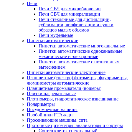
Печи
Печи СВЧ для микробиологии
Печи СВЧ для минерализации
Печи стеклянные для дистилляции,
сублимации, лиофилизации и сушки
образцов малых объемов
Печи муфельные
Пипетки автоматические
Пипетки автоматические многоканальные
Пипетки автоматические одноканальные
механические и электронные
Пипетки автоматические с позитивным
вытеснением
Пипетки автоматические электронные
Планшетные (спектро) фотометры, флуориметры,
люминометры автоматические
Планшетные промыватели (вошеры)
Плитки нагревательные
Плотномеры, гидростатическое взвешивание
Поляриметры
Посудомоечные машины
Пробойники FTA-карт
Просеивающие машины, сита
Проточные цитометры: анализаторы и сортеры
Сортер клеток спектральный