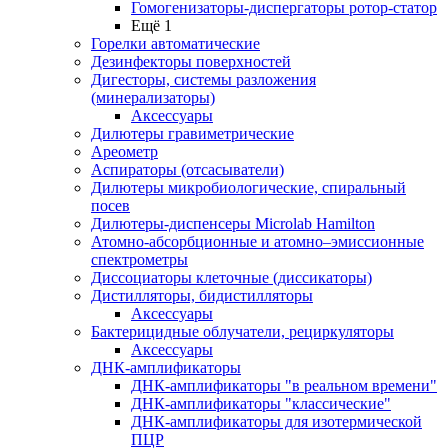
Гомогенизаторы-диспергаторы ротор-статор
Ещё 1
Горелки автоматические
Дезинфекторы поверхностей
Дигесторы, системы разложения
(минерализаторы)
Аксессуары
Дилютеры гравиметрические
Ареометр
Аспираторы (отсасыватели)
Дилютеры микробиологические, спиральный
посев
Дилютеры-диспенсеры Microlab Hamilton
Атомно-абсорбционные и атомно–эмиссионные
спектрометры
Диссоциаторы клеточные (диссикаторы)
Дистилляторы, бидистилляторы
Аксессуары
Бактерицидные облучатели, рециркуляторы
Аксессуары
ДНК-амплификаторы
ДНК-амплификаторы "в реальном времени"
ДНК-амплификаторы "классические"
ДНК-амплификаторы для изотермической
ПЦР