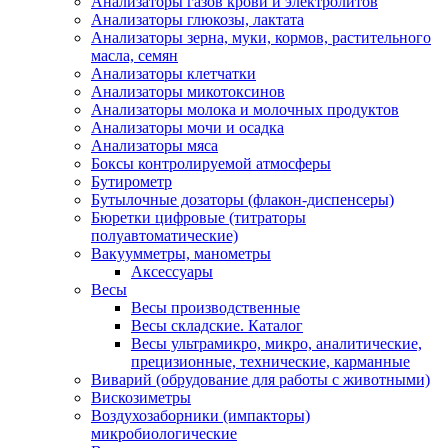
Анализаторы газов крови и электролитов
Анализаторы глюкозы, лактата
Анализаторы зерна, муки, кормов, растительного
масла, семян
Анализаторы клетчатки
Анализаторы микотоксинов
Анализаторы молока и молочных продуктов
Анализаторы мочи и осадка
Анализаторы мяса
Боксы контролируемой атмосферы
Бутирометр
Бутылочные дозаторы (флакон-диспенсеры)
Бюретки цифровые (титраторы
полуавтоматические)
Вакуумметры, манометры
Аксессуары
Весы
Весы производственные
Весы складские. Каталог
Весы ультрамикро, микро, аналитические,
прецизионные, технические, карманные
Виварий (обрудование для работы с животными)
Вискозиметры
Воздухозаборники (импакторы)
микробиологические