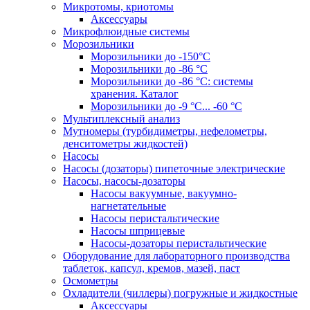
Микротомы, криотомы
Аксессуары
Микрофлюидные системы
Морозильники
Морозильники до -150°С
Морозильники до -86 °C
Морозильники до -86 °C: системы
хранения. Каталог
Морозильники до -9 °C... -60 °C
Мультиплексный анализ
Мутномеры (турбидиметры, нефелометры,
денситометры жидкостей)
Насосы
Насосы (дозаторы) пипеточные электрические
Насосы, насосы-дозаторы
Насосы вакуумные, вакуумно-
нагнетательные
Насосы перистальтические
Насосы шприцевые
Насосы-дозаторы перистальтические
Оборудование для лабораторного производства
таблеток, капсул, кремов, мазей, паст
Осмометры
Охладители (чиллеры) погружные и жидкостные
Аксессуары