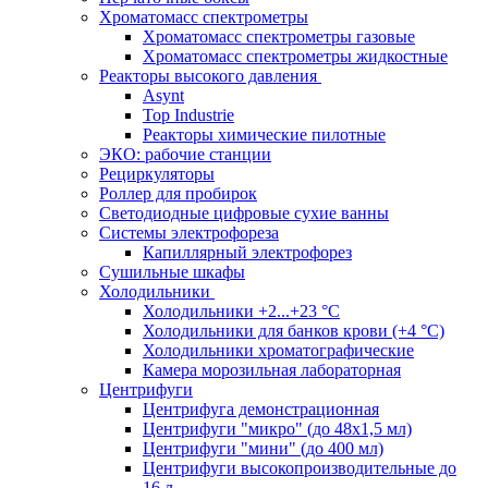
Хроматомасс спектрометры
Хроматомасс спектрометры газовые
Хроматомасс спектрометры жидкостные
Реакторы высокого давления
Asynt
Top Industrie
Реакторы химические пилотные
ЭКО: рабочие станции
Рециркуляторы
Роллер для пробирок
Светодиодные цифровые сухие ванны
Системы электрофореза
Капиллярный электрофорез
Сушильные шкафы
Холодильники
Холодильники +2...+23 °С
Холодильники для банков крови (+4 °С)
Холодильники хроматографические
Камера морозильная лабораторная
Центрифуги
Центрифуга демонстрационная
Центрифуги "микро" (до 48x1,5 мл)
Центрифуги "мини" (до 400 мл)
Центрифуги высокопроизводительные до
16 л