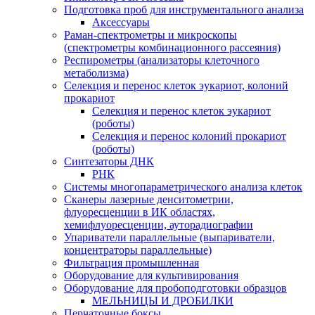
Подготовка проб для инструментального анализа
Аксессуары
Раман-спектрометры и микроскопы
(спектрометры комбинационного рассеяния)
Респирометры (анализаторы клеточного
метаболизма)
Селекция и перенос клеток эукариот, колоний
прокариот
Селекция и перенос клеток эукариот
(роботы)
Селекция и перенос колоний прокариот
(роботы)
Синтезаторы ДНК
РНК
Системы многопараметрического анализа клеток
Сканеры лазерные денситометрии,
флуоресценции в ИК областях,
хемифлуоресценции, ауторадиографии
Упариватели параллельные (выпариватели,
концентраторы параллельные)
Фильтрация промышленная
Оборудование для культивирования
Оборудование для пробоподготовки образцов
МЕЛЬНИЦЫ И ДРОБИЛКИ
Перчаточные боксы