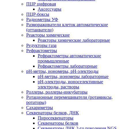
ПЦР цифровая
Аксессуары
ПЦР-боксы
Радиометры УФ
Размораживатели клеток автоматические
(оттаиватели)
Реакторы химические
Реакторы химические лабораторные
Редукторы газа
Рефрактометры
Рефрактометры автоматические
промышленные
Рефрактометры лабораторные
рН-метры, иономеры, рН-электроды
рН-метры, иономеры лабораторные
рН-электроды, ионоселективные
электроды, растворы
Роллеры, роллеры-инкубаторы
Ротационные перемешиватели (ротамиксы,
ротаторы)
Сахариметры
Секвенаторы белков, ДНК
Пиросеквенаторы
Секвенаторы белков
Секвенаторы ДНК 2-го поколения NGS