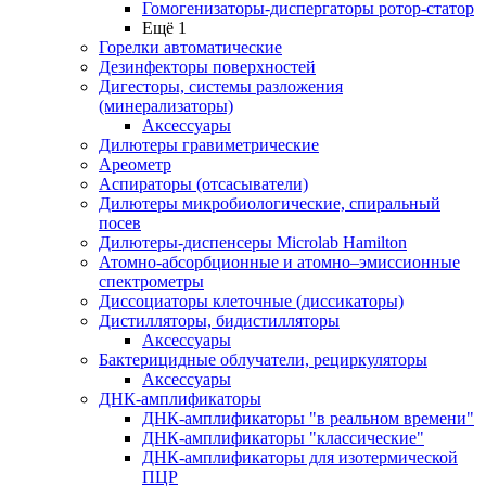
Гомогенизаторы-диспергаторы ротор-статор
Ещё 1
Горелки автоматические
Дезинфекторы поверхностей
Дигесторы, системы разложения
(минерализаторы)
Аксессуары
Дилютеры гравиметрические
Ареометр
Аспираторы (отсасыватели)
Дилютеры микробиологические, спиральный
посев
Дилютеры-диспенсеры Microlab Hamilton
Атомно-абсорбционные и атомно–эмиссионные
спектрометры
Диссоциаторы клеточные (диссикаторы)
Дистилляторы, бидистилляторы
Аксессуары
Бактерицидные облучатели, рециркуляторы
Аксессуары
ДНК-амплификаторы
ДНК-амплификаторы "в реальном времени"
ДНК-амплификаторы "классические"
ДНК-амплификаторы для изотермической
ПЦР