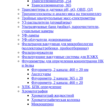
Трансиллюминатор, 254
Трансиллюминатор, 365
Трансмиттеры и датчики рН, рО, ОВП, ОД
Трихинеллоскопы и анализ мяса на трихинеллез
Тройные квадрупольные масс-спектрометры
УЗ-распылители (атомайзеры)
Ультразвуковые бани (мойки), пароочистители,
сушильные камеры
УФ-лампы
УФ-облучатели дозированные
Фильтрация вакуумная для микробиологии
(коллекторы/гребенки, пробоотборники)
Фильтродержатели
Фильтрующие вакуумные системы для ВЭЖХ
Флуориметры для определения концентрации НК
и белка
Флуориметр, 2 канала: 460 ± 20 нм
Аксессуары
Флуориметр, 2 канала: 365 ± 20
Флуориметр, 2 канала: 460 ± 20
ХПК, БПК определение
Хроматография
Хроматограф жидкостной
Хроматографическая колонка
Микрошприц