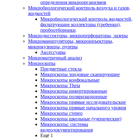
определения микроорганизмов
Микробиологический контроль воздуха и газов,
жидкостей
Микробиологический контроль жидкостей,
фильтрующие коллекторы (гребенки),
пробоотборники
Микродиссекторы, микроперфораторы, лазеры
Микроманипуляторы, микроинъекторы,
микрокузницы, пулеры
Аксессуары
Микроматричный анализ
Микроскопы
Предметные стекла
Микроскопы зондовые сканирующие
Микроскопы конфокальные
Микроскопы Theia
Микроскопы инвертированные
Микроскопы поляризационные
Микроскопы прямые исследовательские
Микроскопы прямые начального уровня
Микроскопы стерео
Микроскопы школьные (ученические)
Микроскопы: системы
видеодокументирования
Ещё 1