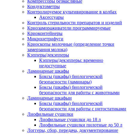
Компрессоры безмасляные
Кондуктометры
Контролируемое культивирование в колбах
Аксессуары
Контроль стерильности препаратов и изделий
Криозамораживатели программируемые
Криоконтейнеры
Микроцетрифуги
Криоскопы молочные (определение точки
замерзания молока)
Кэпперы/декэпперы
Кэпперы/декэпперы: временно
недоступные
Ламинарные шкафы
Боксы (шкафы) биологической
безопасности (ламинары)
Боксы (шкафы) биологической
безопасности для работы с животными
Ламинарные шкафыи
Боксы (шкафы) биологической
безопасности для работы с цитостатиками
Лиофильные сушилки
Лиофильные сушилки до 18 л
Лиофильные сушилки пилотные до 50 л
Логгеры, сбор, передача, документирование