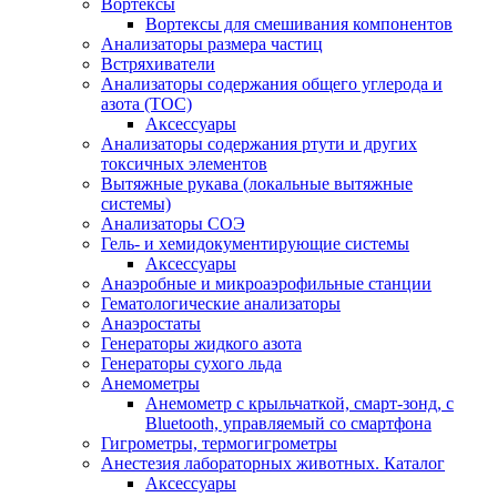
Вортексы
Вортексы для смешивания компонентов
Анализаторы размера частиц
Встряхиватели
Анализаторы содержания общего углерода и
азота (ТОС)
Аксессуары
Анализаторы содержания ртути и других
токсичных элементов
Вытяжные рукава (локальные вытяжные
системы)
Анализаторы СОЭ
Гель- и хемидокументирующие системы
Аксессуары
Анаэробные и микроаэрофильные станции
Гематологические анализаторы
Анаэростаты
Генераторы жидкого азота
Генераторы сухого льда
Анемометры
Анемометр с крыльчаткой, смарт-зонд, с
Bluetooth, управляемый со смартфона
Гигрометры, термогигрометры
Анестезия лабораторных животных. Каталог
Аксессуары