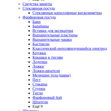
Средства защиты
Стеклянная посуда
Стеклянные капиллярные вискозиметры
Фарфоровая посуда
Баки
Барабаны
Вставки для эксикатора
Выпарительные пластины
Выпарительные чашки
Кастрюли
Классический неполяризующийся электрод
Кружки
Крышки к тиглям
Лодочки
Ложки
Ложки-шпатели
Мелющие тела (шары)
Пест
Стаканы
Ступки
Тигли
Фарфоровый бой
Шпатели
Ещё 9
Штативы