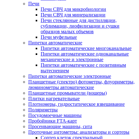
Печи
Печи СВЧ для микробиологии
Печи СВЧ для минерализации
Печи стеклянные для дистилляции,
сублимации, лиофилизации и сушки
образцов малых объемов
Печи муфельные
Пипетки автоматические
Пипетки автоматические многоканальные
Пипетки автоматические одноканальные
механические и электронные
Пипетки автоматические с позитивным
вытеснением
Пипетки автоматические электронные
Планшетные (спектро) фотометры, флуориметры,
люминометры автоматические
Планшетные промыватели (вошеры)
Плитки нагревательные
Плотномеры, гидростатическое взвешивание
Поляриметры
Посудомоечные машины
Пробойники FTA-карт
Просеивающие машины, сита
Проточные цитометры: анализаторы и сортеры
Сортер клеток спектральный