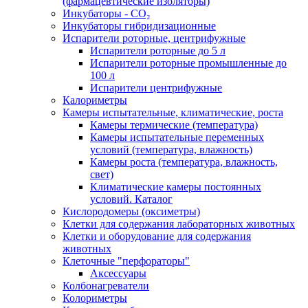
(фармацевтические изоляторы)
Инкубаторы - CO₂
Инкубаторы гибридизационные
Испарители роторные, центрифужные
Испарители роторные до 5 л
Испарители роторные промышленные до
100 л
Испарители центрифужные
Калориметры
Камеры испытательные, климатические, роста
Камеры термические (температура)
Камеры испытательные переменных
условий (температура, влажность)
Камеры роста (температура, влажность,
свет)
Климатические камеры постоянных
условий. Каталог
Кислородомеры (оксиметры)
Клетки для содержания лабораторных животных
Клетки и оборудование для содержания
животных
Клеточные "перфораторы"
Аксессуары
Колбонагреватели
Колориметры