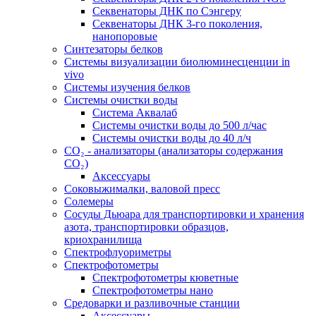
Секвенаторы ДНК по Сэнгеру
Секвенаторы ДНК 3-го поколения,
нанопоровые
Синтезаторы белков
Системы визуализации биолюминесценции in
vivo
Системы изучения белков
Системы очистки воды
Система Аквалаб
Системы очистки воды до 500 л/час
Системы очистки воды до 40 л/ч
СО₂ - анализаторы (анализаторы содержания
СО₂)
Аксессуары
Соковыжималки, валовой пресс
Солемеры
Сосуды Дьюара для транспортировки и хранения
азота, транспортировки образцов,
криохранилища
Спектрофлуориметры
Спектрофотометры
Спектрофотометры кюветные
Спектрофотометры нано
Средоварки и разливочные станции
Аксессуары