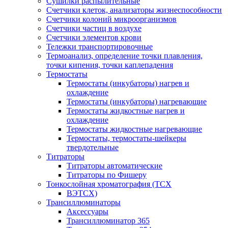
Сушилки распылительные
Счетчики клеток, анализаторы жизнеспособности
Счетчики колоний микроорганизмов
Счетчики частиц в воздухе
Счетчики элементов крови
Тележки транспортировочные
Термоанализ, определение точки плавления,
точки кипения, точки каплепадения
Термостаты
Термостаты (инкубаторы) нагрев и
охлаждение
Термостаты (инкубаторы) нагревающие
Термостаты жидкостные нагрев и
охлаждение
Термостаты жидкостные нагревающие
Термостаты, термостаты-шейкеры
твердотельные
Титраторы
Титраторы автоматические
Титраторы по Фишеру
Тонкослойная хроматография (ТСХ
ВЭТСХ)
Трансиллюминаторы
Аксессуары
Трансиллюминатор 365