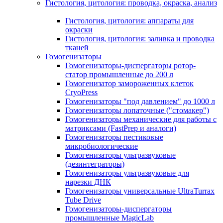
Гистология, цитология: проводка, окраска, анализ
Гистология, цитология: аппараты для
окраски
Гистология, цитология: заливка и проводка
тканей
Гомогенизаторы
Гомогенизаторы-диспергаторы ротор-
статор промышленные до 200 л
Гомогенизатор замороженных клеток
CryoPress
Гомогенизаторы "под давлением" до 1000 л
Гомогенизаторы лопаточные ("стомакер")
Гомогенизаторы механические для работы с
матриксами (FastPrep и аналоги)
Гомогенизаторы пестиковые
микробиологические
Гомогенизаторы ультразвуковые
(дезинтеграторы)
Гомогенизаторы ультразвуковые для
нарезки ДНК
Гомогенизаторы универсальные UltraTurrax
Tube Drive
Гомогенизаторы-диспергаторы
промышленные MagicLab