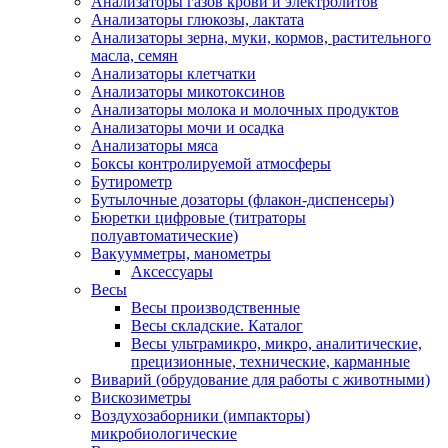
Анализаторы газов крови и электролитов
Анализаторы глюкозы, лактата
Анализаторы зерна, муки, кормов, растительного
масла, семян
Анализаторы клетчатки
Анализаторы микотоксинов
Анализаторы молока и молочных продуктов
Анализаторы мочи и осадка
Анализаторы мяса
Боксы контролируемой атмосферы
Бутирометр
Бутылочные дозаторы (флакон-диспенсеры)
Бюретки цифровые (титраторы
полуавтоматические)
Вакуумметры, манометры
Аксессуары
Весы
Весы производственные
Весы складские. Каталог
Весы ультрамикро, микро, аналитические,
прецизионные, технические, карманные
Виварий (обрудование для работы с животными)
Вискозиметры
Воздухозаборники (импакторы)
микробиологические