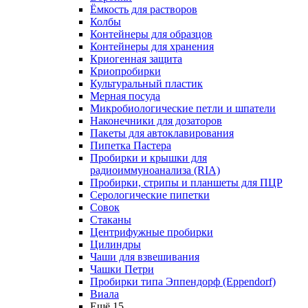
Ёмкость для растворов
Колбы
Контейнеры для образцов
Контейнеры для хранения
Криогенная защита
Криопробирки
Культуральный пластик
Мерная посуда
Микробиологические петли и шпатели
Наконечники для дозаторов
Пакеты для автоклавирования
Пипетка Пастера
Пробирки и крышки для
радиоиммуноанализа (RIA)
Пробирки, стрипы и планшеты для ПЦР
Серологические пипетки
Совок
Стаканы
Центрифужные пробирки
Цилиндры
Чаши для взвешивания
Чашки Петри
Пробирки типа Эппендорф (Eppendorf)
Виала
Ещё 15