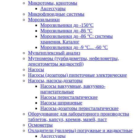
Микротомы, криотомы
Аксессуары
Микрофлюидные системы
Морозильники
Морозильники до -150°С
Морозильники до -86 °C
Морозильники до -86 °C: системы
хранения. Каталог
Морозильники до -9 °C... -60 °C
Мультиплексный анализ
Мутномеры (турбидиметры, нефелометры,
денситометры жидкостей)
Насосы
Насосы (дозаторы) пипеточные электрические
Насосы, насосы-дозаторы
Насосы вакуумные, вакуумно-
нагнетательные
Насосы перистальтические
Насосы шприцевые
Насосы-дозаторы перистальтические
Оборудование для лабораторного производства
таблеток, капсул, кремов, мазей, паст
Осмометры
Охладители (чиллеры) погружные и жидкостные
Аксессуары