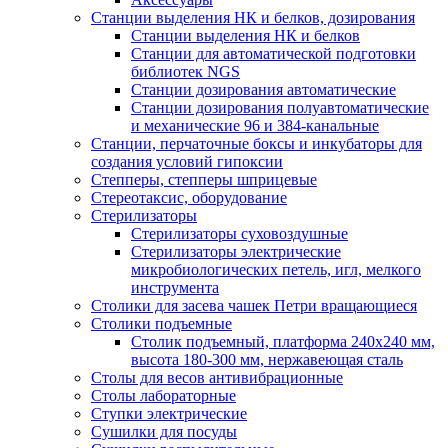
Станции выделения НК и белков, дозирования
Станции выделения НК и белков
Станции для автоматической подготовки
библиотек NGS
Станции дозирования автоматические
Станции дозирования полуавтоматические
и механические 96 и 384-канальные
Станции, перчаточные боксы и инкубаторы для
создания условий гипоксии
Степперы, степперы шприцевые
Стереотаксис, оборудование
Стерилизаторы
Стерилизаторы суховоздушные
Стерилизаторы электрические
микробиологических петель, игл, мелкого
инструмента
Столики для засева чашек Петри вращающиеся
Столики подъемные
Столик подъемный, платформа 240х240 мм,
высота 180-300 мм, нержавеющая сталь
Столы для весов антивибрационные
Столы лабораторные
Ступки электрические
Сушилки для посуды