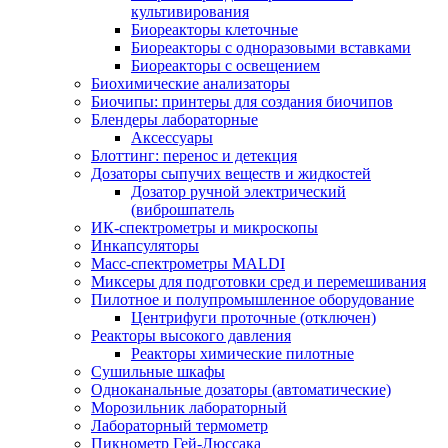
культивирования
Биореакторы клеточные
Биореакторы с одноразовыми вставками
Биореакторы с освещением
Биохимические анализаторы
Биочипы: принтеры для создания биочипов
Блендеры лабораторные
Аксессуары
Блоттинг: перенос и детекция
Дозаторы сыпучих веществ и жидкостей
Дозатор ручной электрический
(виброшпатель
ИК-спектрометры и микроскопы
Инкапсуляторы
Масс-спектрометры MALDI
Миксеры для подготовки сред и перемешивания
Пилотное и полупромышленное оборудование
Центрифуги проточные (отключен)
Реакторы высокого давления
Реакторы химические пилотные
Сушильные шкафы
Одноканальные дозаторы (автоматические)
Морозильник лабораторный
Лабораторный термометр
Пикнометр Гей-Люссака