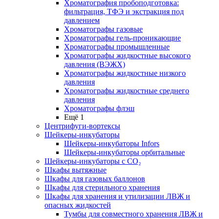
Хроматография пробоподготовка:
фильтрация, ТФЭ и экстракция под
давлением
Хроматографы газовые
Хроматографы гель-проникающие
Хроматографы промышленные
Хроматографы жидкостные высокого
давления (ВЭЖХ)
Хроматографы жидкостные низкого
давления
Хроматографы жидкостные среднего
давления
Хроматографы флэш
Ещё 1
Центрифуги-вортексы
Шейкеры-инкубаторы
Шейкеры-инкубаторы Infors
Шейкеры-инкубаторы орбитальные
Шейкеры-инкубаторы с CО₂
Шкафы вытяжные
Шкафы для газовых баллонов
Шкафы для стерильного хранения
Шкафы для хранения и утилизации ЛВЖ и
опасных жидкостей
Тумбы для совместного хранения ЛВЖ и