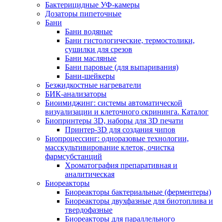
Бактерицидные УФ-камеры
Дозаторы пипеточные
Бани
Бани водяные
Бани гистологические, термостолики,
сушилки для срезов
Бани масляные
Бани паровые (для выпаривания)
Бани-шейкеры
Безжидкостные нагреватели
БИК-анализаторы
Биоимиджинг: системы автоматической
визуализации и клеточного скрининга. Каталог
Биопринтеры 3D, наборы для 3D печати
Принтер-3D для создания чипов
Биопроцессинг: одноразовые технологии,
масскультивирование клеток, очистка
фармсубстанций
Хроматография препаративная и
аналитическая
Биореакторы
Биореакторы бактериальные (ферментеры)
Биореакторы двухфазные для биотоплива и
твердофазные
Биореакторы для параллельного