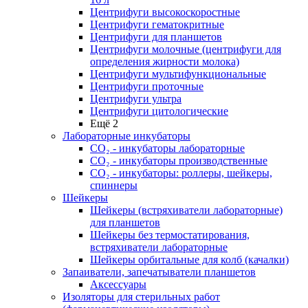
Центрифуги высокоскоростные
Центрифуги гематокритные
Центрифуги для планшетов
Центрифуги молочные (центрифуги для
определения жирности молока)
Центрифуги мультифункциональные
Центрифуги проточные
Центрифуги ультра
Центрифуги цитологические
Ещё 2
Лабораторные инкубаторы
СО₂ - инкубаторы лабораторные
СО₂ - инкубаторы производственные
СО₂ - инкубаторы: роллеры, шейкеры,
спиннеры
Шейкеры
Шейкеры (встряхиватели лабораторные)
для планшетов
Шейкеры без термостатирования,
встряхиватели лабораторные
Шейкеры орбитальные для колб (качалки)
Запаиватели, запечатыватели планшетов
Аксессуары
Изоляторы для стерильных работ