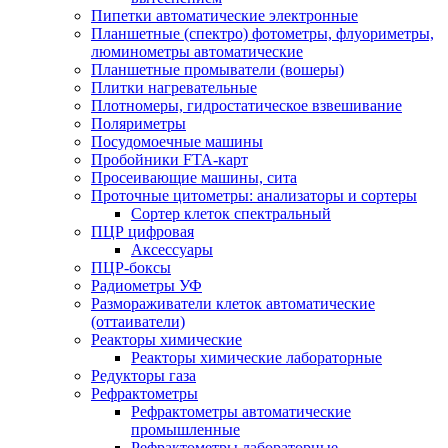
Пипетки автоматические электронные
Планшетные (спектро) фотометры, флуориметры,
люминометры автоматические
Планшетные промыватели (вошеры)
Плитки нагревательные
Плотномеры, гидростатическое взвешивание
Поляриметры
Посудомоечные машины
Пробойники FTA-карт
Просеивающие машины, сита
Проточные цитометры: анализаторы и сортеры
Сортер клеток спектральный
ПЦР цифровая
Аксессуары
ПЦР-боксы
Радиометры УФ
Размораживатели клеток автоматические
(оттаиватели)
Реакторы химические
Реакторы химические лабораторные
Редукторы газа
Рефрактометры
Рефрактометры автоматические
промышленные
Рефрактометры лабораторные