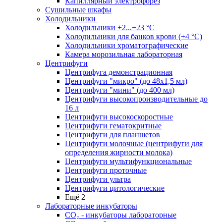
Капиллярный электрофорез
Сушильные шкафы
Холодильники
Холодильники +2...+23 °С
Холодильники для банков крови (+4 °С)
Холодильники хроматографические
Камера морозильная лабораторная
Центрифуги
Центрифуга демонстрационная
Центрифуги "микро" (до 48x1,5 мл)
Центрифуги "мини" (до 400 мл)
Центрифуги высокопроизводительные до
16 л
Центрифуги высокоскоростные
Центрифуги гематокритные
Центрифуги для планшетов
Центрифуги молочные (центрифуги для
определения жирности молока)
Центрифуги мультифункциональные
Центрифуги проточные
Центрифуги ультра
Центрифуги цитологические
Ещё 2
Лабораторные инкубаторы
СО₂ - инкубаторы лабораторные