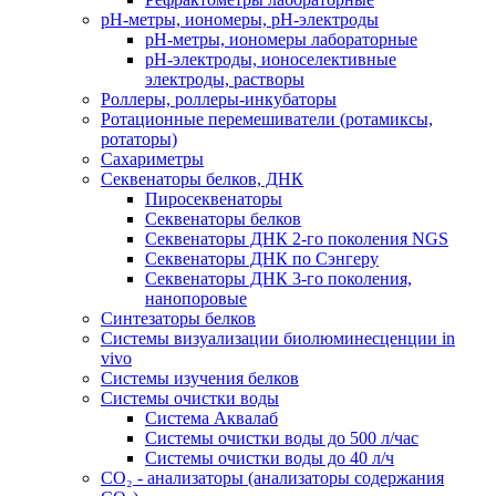
рН-метры, иономеры, рН-электроды
рН-метры, иономеры лабораторные
рН-электроды, ионоселективные
электроды, растворы
Роллеры, роллеры-инкубаторы
Ротационные перемешиватели (ротамиксы,
ротаторы)
Сахариметры
Секвенаторы белков, ДНК
Пиросеквенаторы
Секвенаторы белков
Секвенаторы ДНК 2-го поколения NGS
Секвенаторы ДНК по Сэнгеру
Секвенаторы ДНК 3-го поколения,
нанопоровые
Синтезаторы белков
Системы визуализации биолюминесценции in
vivo
Системы изучения белков
Системы очистки воды
Система Аквалаб
Системы очистки воды до 500 л/час
Системы очистки воды до 40 л/ч
СО₂ - анализаторы (анализаторы содержания