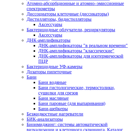
Атомно-абсорбционные и атомно–эмиссионные
спектрометры
Диссоциаторы клеточные (диссикаторы)
Дистилляторы, бидистилляторы
Аксессуары
Бактерицидные облучатели, рециркуляторы
Аксессуары
ДНК-амплификаторы
ДНК-амплификаторы "в реальном времени"
ДНК-амплификаторы "классические"
ДНК-амплификаторы для изотермической
ПЦР
Бактерицидные УФ-камеры
Дозаторы пипеточные
Бани
Бани водяные
Бани гистологические, термостолики,
сушилки для срезов
Бани масляные
Бани паровые (для выпаривания)
Бани-шейкеры
Безжидкостные нагреватели
БИК-анализаторы
Биоимиджинг: системы автоматической
визуализации и клеточного скрининга. Каталог