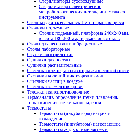
Стерилизаторы суховоздушные
Стерилизаторы электрические
микробиологических петель, игл, мелкого
инструмента
Столики для засева чашек Петри вращающиеся
Столики подъемные
Столик подъемный, платформа 240х240 мм,
высота 180-300 мм, нержавеющая сталь
Столы для весов антивибрационные
Столы лабораторные
Ступки электрические
Сушилки для посуды
Сушилки распылительные
Счетчики клеток, анализаторы жизнеспособности
Счетчики колоний микроорганизмов
Счетчики частиц в воздухе
Счетчики элементов крови
Тележки транспортировочные
Термоанализ, определение точки плавления,
точки кипения, точки каплепадения
Термостаты
Термостаты (инкубаторы) нагрев и
охлаждение
Термостаты (инкубаторы) нагревающие
Термостаты жидкостные нагрев и