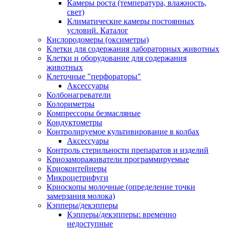
Камеры роста (температура, влажность,
свет)
Климатические камеры постоянных
условий. Каталог
Кислородомеры (оксиметры)
Клетки для содержания лабораторных животных
Клетки и оборудование для содержания
животных
Клеточные "перфораторы"
Аксессуары
Колбонагреватели
Колориметры
Компрессоры безмасляные
Кондуктометры
Контролируемое культивирование в колбах
Аксессуары
Контроль стерильности препаратов и изделий
Криозамораживатели программируемые
Криоконтейнеры
Микроцетрифуги
Криоскопы молочные (определение точки
замерзания молока)
Кэпперы/декэпперы
Кэпперы/декэпперы: временно
недоступные