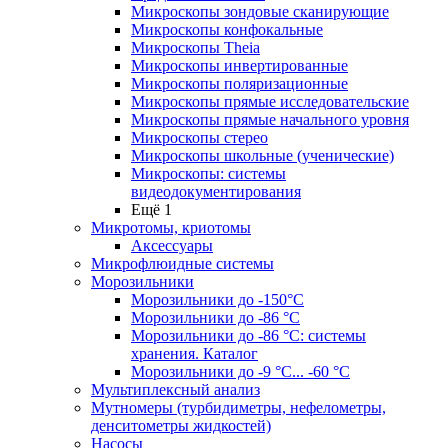
Микроскопы зондовые сканирующие
Микроскопы конфокальные
Микроскопы Theia
Микроскопы инвертированные
Микроскопы поляризационные
Микроскопы прямые исследовательские
Микроскопы прямые начального уровня
Микроскопы стерео
Микроскопы школьные (ученические)
Микроскопы: системы
видеодокументирования
Ещё 1
Микротомы, криотомы
Аксессуары
Микрофлюидные системы
Морозильники
Морозильники до -150°С
Морозильники до -86 °C
Морозильники до -86 °C: системы
хранения. Каталог
Морозильники до -9 °C... -60 °C
Мультиплексный анализ
Мутномеры (турбидиметры, нефелометры,
денситометры жидкостей)
Насосы