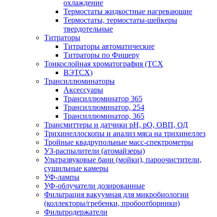
охлаждение
Термостаты жидкостные нагревающие
Термостаты, термостаты-шейкеры
твердотельные
Титраторы
Титраторы автоматические
Титраторы по Фишеру
Тонкослойная хроматография (ТСХ
ВЭТСХ)
Трансиллюминаторы
Аксессуары
Трансиллюминатор 365
Трансиллюминатор, 254
Трансиллюминатор, 365
Трансмиттеры и датчики рН, рО, ОВП, ОД
Трихинеллоскопы и анализ мяса на трихинеллез
Тройные квадрупольные масс-спектрометры
УЗ-распылители (атомайзеры)
Ультразвуковые бани (мойки), пароочистители,
сушильные камеры
УФ-лампы
УФ-облучатели дозированные
Фильтрация вакуумная для микробиологии
(коллекторы/гребенки, пробоотборники)
Фильтродержатели