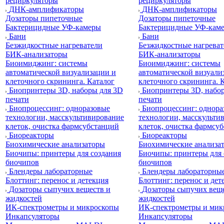
рециркуляторы
рециркуляторы
ДНК-амплификаторы
ДНК-амплификаторы
Дозаторы пипеточные
Дозаторы пипеточные
Бактерицидные УФ-камеры
Бактерицидные УФ-кам
Бани
Бани
Безжидкостные нагреватели
Безжидкостные нагреват
БИК-анализаторы
БИК-анализаторы
Биоимиджинг: системы
Биоимиджинг: системы
автоматической визуализации и
автоматической визуали
клеточного скрининга. Каталог
клеточного скрининга. 
Биопринтеры 3D, наборы для 3D
Биопринтеры 3D, набо
печати
печати
Биопроцессинг: одноразовые
Биопроцессинг: однора
технологии, масскультивирование
технологии, масскульти
клеток, очистка фармсубстанций
клеток, очистка фармсу
Биореакторы
Биореакторы
Биохимические анализаторы
Биохимические анализа
Биочипы: принтеры для создания
Биочипы: принтеры для 
биочипов
биочипов
Блендеры лабораторные
Блендеры лабораторны
Блоттинг: перенос и детекция
Блоттинг: перенос и дет
Дозаторы сыпучих веществ и
Дозаторы сыпучих веще
жидкостей
жидкостей
ИК-спектрометры и микроскопы
ИК-спектрометры и мик
Инкапсуляторы
Инкапсуляторы