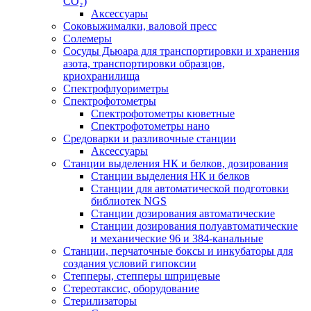
СО₂)
Аксессуары
Соковыжималки, валовой пресс
Солемеры
Сосуды Дьюара для транспортировки и хранения
азота, транспортировки образцов,
криохранилища
Спектрофлуориметры
Спектрофотометры
Спектрофотометры кюветные
Спектрофотометры нано
Средоварки и разливочные станции
Аксессуары
Станции выделения НК и белков, дозирования
Станции выделения НК и белков
Станции для автоматической подготовки
библиотек NGS
Станции дозирования автоматические
Станции дозирования полуавтоматические
и механические 96 и 384-канальные
Станции, перчаточные боксы и инкубаторы для
создания условий гипоксии
Степперы, степперы шприцевые
Стереотаксис, оборудование
Стерилизаторы