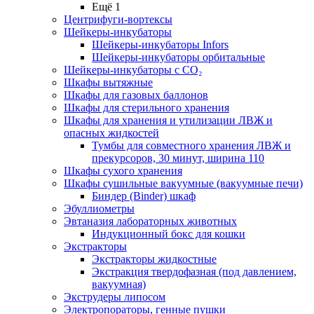
Ещё 1
Центрифуги-вортексы
Шейкеры-инкубаторы
Шейкеры-инкубаторы Infors
Шейкеры-инкубаторы орбитальные
Шейкеры-инкубаторы с CО₂
Шкафы вытяжные
Шкафы для газовых баллонов
Шкафы для стерильного хранения
Шкафы для хранения и утилизации ЛВЖ и
опасных жидкостей
Тумбы для совместного хранения ЛВЖ и
прекурсоров, 30 минут, ширина 110
Шкафы сухого хранения
Шкафы сушильные вакуумные (вакуумные печи)
Биндер (Binder) шкаф
Эбуллиометры
Эвтаназия лабораторных животных
Индукционный бокс для кошки
Экстракторы
Экстракторы жидкостные
Экстракция твердофазная (под давлением,
вакуумная)
Экструдеры липосом
Электропораторы, генные пушки