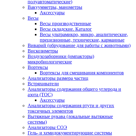
полуавтоматические)
Вакуумметры, манометры
Аксессуары
Весы
Весы производственные
Весы складские. Каталог
Весы ультрамикро, микро, аналитические,
прецизионные, технические, карманные
Виварий (обрудование для работы с животными)
Вискозиметры
Воздухозаборники (импакторы)
микробиологические
Вортексы
Вортексы для смешивания компонентов
Анализаторы размера частиц
Встряхиватели
Анализаторы содержания общего углерода и
азота (ТОС)
Аксессуары
Анализаторы содержания ртути и других
токсичных элементов
Вытяжные рукава (локальные вытяжные
системы)
Анализаторы СОЭ
Гель- и хемидокументирующие системы