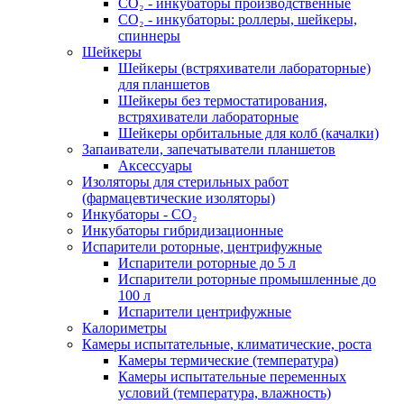
СО₂ - инкубаторы производственные
СО₂ - инкубаторы: роллеры, шейкеры,
спиннеры
Шейкеры
Шейкеры (встряхиватели лабораторные)
для планшетов
Шейкеры без термостатирования,
встряхиватели лабораторные
Шейкеры орбитальные для колб (качалки)
Запаиватели, запечатыватели планшетов
Аксессуары
Изоляторы для стерильных работ
(фармацевтические изоляторы)
Инкубаторы - CO₂
Инкубаторы гибридизационные
Испарители роторные, центрифужные
Испарители роторные до 5 л
Испарители роторные промышленные до
100 л
Испарители центрифужные
Калориметры
Камеры испытательные, климатические, роста
Камеры термические (температура)
Камеры испытательные переменных
условий (температура, влажность)