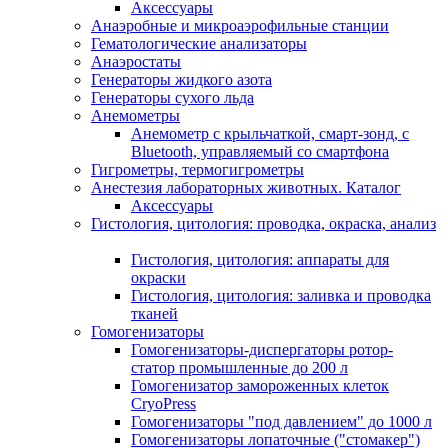
Аксессуары
Анаэробные и микроаэрофильные станции
Гематологические анализаторы
Анаэростаты
Генераторы жидкого азота
Генераторы сухого льда
Анемометры
Анемометр с крыльчаткой, смарт-зонд, с
Bluetooth, управляемый со смартфона
Гигрометры, термогигрометры
Анестезия лабораторных животных. Каталог
Аксессуары
Гистология, цитология: проводка, окраска, анализ
Гистология, цитология: аппараты для
окраски
Гистология, цитология: заливка и проводка
тканей
Гомогенизаторы
Гомогенизаторы-диспергаторы ротор-
статор промышленные до 200 л
Гомогенизатор замороженных клеток
CryoPress
Гомогенизаторы "под давлением" до 1000 л
Гомогенизаторы лопаточные ("стомакер")