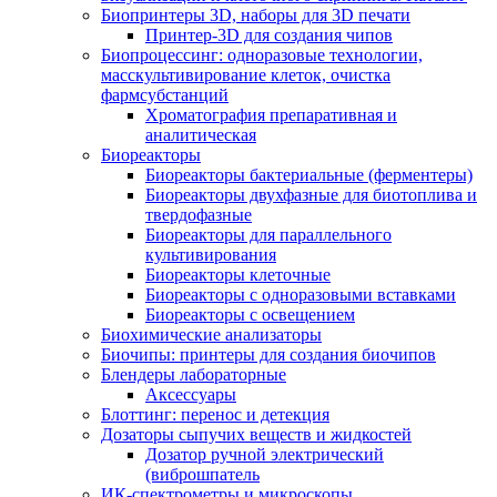
Биопринтеры 3D, наборы для 3D печати
Принтер-3D для создания чипов
Биопроцессинг: одноразовые технологии,
масскультивирование клеток, очистка
фармсубстанций
Хроматография препаративная и
аналитическая
Биореакторы
Биореакторы бактериальные (ферментеры)
Биореакторы двухфазные для биотоплива и
твердофазные
Биореакторы для параллельного
культивирования
Биореакторы клеточные
Биореакторы с одноразовыми вставками
Биореакторы с освещением
Биохимические анализаторы
Биочипы: принтеры для создания биочипов
Блендеры лабораторные
Аксессуары
Блоттинг: перенос и детекция
Дозаторы сыпучих веществ и жидкостей
Дозатор ручной электрический
(виброшпатель
ИК-спектрометры и микроскопы