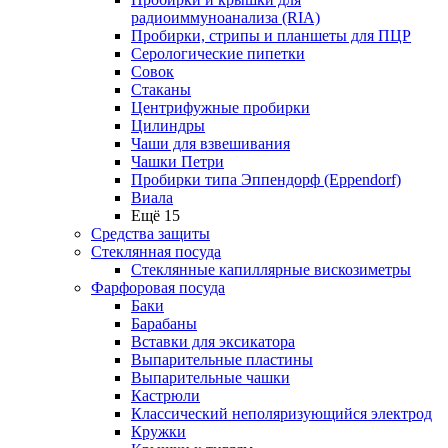
радиоиммуноанализа (RIA)
Пробирки, стрипы и планшеты для ПЦР
Серологические пипетки
Совок
Стаканы
Центрифужные пробирки
Цилиндры
Чаши для взвешивания
Чашки Петри
Пробирки типа Эппендорф (Eppendorf)
Виала
Ещё 15
Средства защиты
Стеклянная посуда
Стеклянные капиллярные вискозиметры
Фарфоровая посуда
Баки
Барабаны
Вставки для эксикатора
Выпарительные пластины
Выпарительные чашки
Кастрюли
Классический неполяризующийся электрод
Кружки