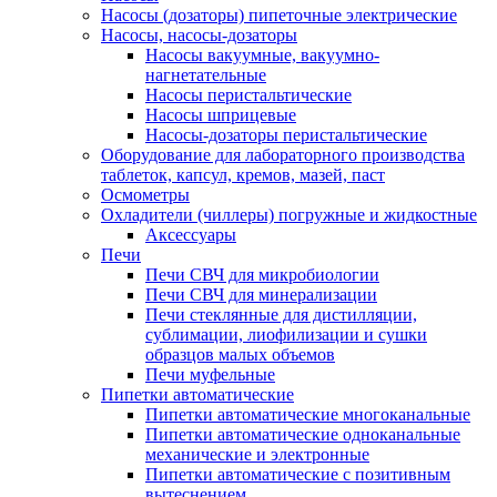
Насосы (дозаторы) пипеточные электрические
Насосы, насосы-дозаторы
Насосы вакуумные, вакуумно-
нагнетательные
Насосы перистальтические
Насосы шприцевые
Насосы-дозаторы перистальтические
Оборудование для лабораторного производства
таблеток, капсул, кремов, мазей, паст
Осмометры
Охладители (чиллеры) погружные и жидкостные
Аксессуары
Печи
Печи СВЧ для микробиологии
Печи СВЧ для минерализации
Печи стеклянные для дистилляции,
сублимации, лиофилизации и сушки
образцов малых объемов
Печи муфельные
Пипетки автоматические
Пипетки автоматические многоканальные
Пипетки автоматические одноканальные
механические и электронные
Пипетки автоматические с позитивным
вытеснением