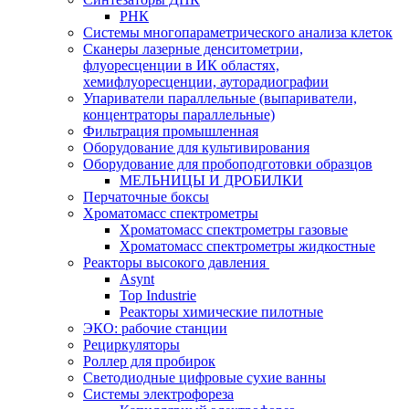
РНК
Системы многопараметрического анализа клеток
Сканеры лазерные денситометрии,
флуоресценции в ИК областях,
хемифлуоресценции, ауторадиографии
Упариватели параллельные (выпариватели,
концентраторы параллельные)
Фильтрация промышленная
Оборудование для культивирования
Оборудование для пробоподготовки образцов
МЕЛЬНИЦЫ И ДРОБИЛКИ
Перчаточные боксы
Хроматомасс спектрометры
Хроматомасс спектрометры газовые
Хроматомасс спектрометры жидкостные
Реакторы высокого давления
Asynt
Top Industrie
Реакторы химические пилотные
ЭКО: рабочие станции
Рециркуляторы
Роллер для пробирок
Светодиодные цифровые сухие ванны
Системы электрофореза