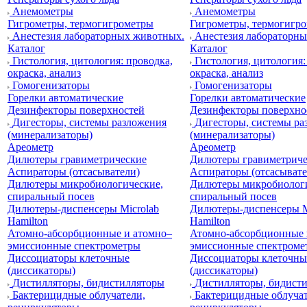
Анемометры
Анемометры
Гигрометры, термогигрометры
Гигрометры, термогигр
Анестезия лабораторных животных.
Анестезия лабораторн
Каталог
Каталог
Гистология, цитология: проводка,
Гистология, цитология:
окраска, анализ
окраска, анализ
Гомогенизаторы
Гомогенизаторы
Горелки автоматические
Горелки автоматические
Дезинфекторы поверхностей
Дезинфекторы поверхно
Дигесторы, системы разложения
Дигесторы, системы ра
(минерализаторы)
(минерализаторы)
Ареометр
Ареометр
Дилютеры гравиметрические
Дилютеры гравиметриче
Аспираторы (отсасыватели)
Аспираторы (отсасывате
Дилютеры микробиологические,
Дилютеры микробиологи
спиральный посев
спиральный посев
Дилютеры-диспенсеры Microlab
Дилютеры-диспенсеры M
Hamilton
Hamilton
Атомно-абсорбционные и атомно–
Атомно-абсорбционные 
эмиссионные спектрометры
эмиссионные спектроме
Диссоциаторы клеточные
Диссоциаторы клеточны
(диссикаторы)
(диссикаторы)
Дистилляторы, бидистилляторы
Дистилляторы, бидист
Бактерицидные облучатели,
Бактерицидные облучат