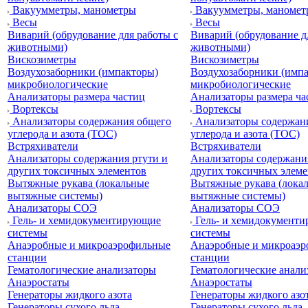
Вакуумметры, манометры
Вакуумметры, маномет
Весы
Весы
Виварий (обрудование для работы с
Виварий (обрудование д
животными)
животными)
Вискозиметры
Вискозиметры
Воздухозаборники (импакторы)
Воздухозаборники (имп
микробиологические
микробиологические
Анализаторы размера частиц
Анализаторы размера ча
Вортексы
Вортексы
Анализаторы содержания общего
Анализаторы содержан
углерода и азота (ТОС)
углерода и азота (ТОС)
Встряхиватели
Встряхиватели
Анализаторы содержания ртути и
Анализаторы содержания
других токсичных элементов
других токсичных элеме
Вытяжные рукава (локальные
Вытяжные рукава (лока
вытяжные системы)
вытяжные системы)
Анализаторы СОЭ
Анализаторы СОЭ
Гель- и хемидокументирующие
Гель- и хемидокумент
системы
системы
Анаэробные и микроаэрофильные
Анаэробные и микроаэ
станции
станции
Гематологические анализаторы
Гематологические анали
Анаэростаты
Анаэростаты
Генераторы жидкого азота
Генераторы жидкого азо
Генераторы сухого льда
Генераторы сухого льда