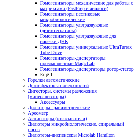
Гомогенизаторы механические для работы с
матриксами (FastPrep и аналоги)
Гомогенизаторы пестиковые
микробиологические
Гомогенизаторы ультразвуковые
(дезинтеграторы)
Гомогенизаторы ультразвуковые для
нарезки ДНК
Гомогенизаторы универсальные UltraTurrax
Tube Drive
Гомогенизаторы-диспергаторы
промышленные MagicLab
Гомогенизаторы-диспергаторы ротор-статор
Ещё 1
Горелки автоматические
Дезинфекторы поверхностей
Дигесторы, системы разложения
(минерализаторы)
Аксессуары
Дилютеры гравиметрические
Ареометр
Аспираторы (отсасыватели)
Дилютеры микробиологические, спиральный
посев
Дилютеры-диспенсеры Microlab Hamilton