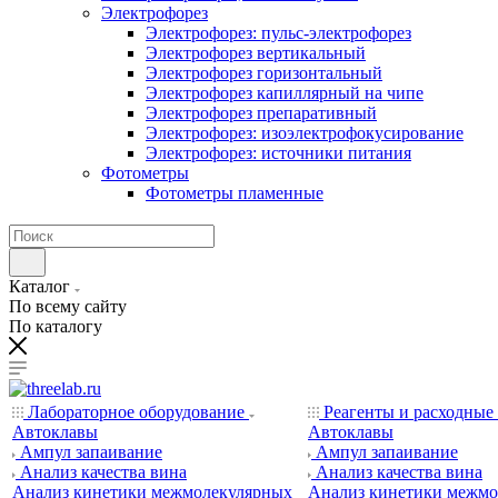
Электрофорез
Электрофорез: пульс-электрофорез
Электрофорез вертикальный
Электрофорез горизонтальный
Электрофорез капиллярный на чипе
Электрофорез препаративный
Электрофорез: изоэлектрофокусирование
Электрофорез: источники питания
Фотометры
Фотометры пламенные
Каталог
По всему сайту
По каталогу
Лабораторное оборудование
Реагенты и расходные
Автоклавы
Автоклавы
Ампул запаивание
Ампул запаивание
Анализ качества вина
Анализ качества вина
Анализ кинетики межмолекулярных
Анализ кинетики межмо