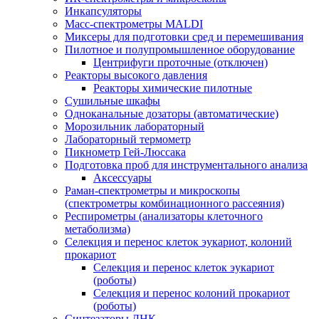
Инкапсуляторы
Масс-спектрометры MALDI
Миксеры для подготовки сред и перемешивания
Пилотное и полупромышленное оборудование
Центрифуги проточные (отключен)
Реакторы высокого давления
Реакторы химические пилотные
Сушильные шкафы
Одноканальные дозаторы (автоматические)
Морозильник лабораторный
Лабораторный термометр
Пикнометр Гей-Люссака
Подготовка проб для инструментального анализа
Аксессуары
Раман-спектрометры и микроскопы
(спектрометры комбинационного рассеяния)
Респирометры (анализаторы клеточного
метаболизма)
Селекция и перенос клеток эукариот, колоний
прокариот
Селекция и перенос клеток эукариот
(роботы)
Селекция и перенос колоний прокариот
(роботы)
Синтезаторы ДНК