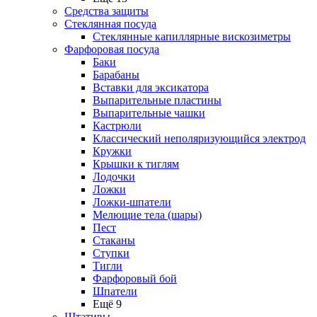
Средства защиты
Стеклянная посуда
Стеклянные капиллярные вискозиметры
Фарфоровая посуда
Баки
Барабаны
Вставки для эксикатора
Выпарительные пластины
Выпарительные чашки
Кастрюли
Классический неполяризующийся электрод
Кружки
Крышки к тиглям
Лодочки
Ложки
Ложки-шпатели
Мелющие тела (шары)
Пест
Стаканы
Ступки
Тигли
Фарфоровый бой
Шпатели
Ещё 9
Штативы