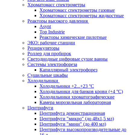
Хроматомасс спектрометры
Хроматомасс спектрометры газовые
Хроматомасс спектрометры жидкостные
Реакторы высокого давления
Asynt
Top Industrie
Реакторы химические пилотные
ЭКО: рабочие станции
Рециркуляторы
Роллер для пробирок
Светодиодные цифровые сухие ванны
Системы электрофореза
Капиллярный электрофорез
Сушильные шкафы
Холодильники
Холодильники +2...+23 °С
Холодильники для банков крови (+4 °С)
Холодильники хроматографические
Камера морозильная лабораторная
Центрифуги
Центрифуга демонстрационная
Центрифуги "микро" (до 48x1,5 мл)
Центрифуги "мини" (до 400 мл)
Центрифуги высокопроизводительные до
16 л