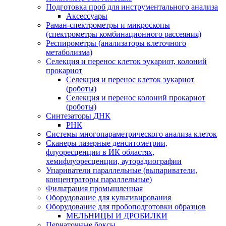
Подготовка проб для инструментального анализа
Аксессуары
Раман-спектрометры и микроскопы
(спектрометры комбинационного рассеяния)
Респирометры (анализаторы клеточного
метаболизма)
Селекция и перенос клеток эукариот, колоний
прокариот
Селекция и перенос клеток эукариот
(роботы)
Селекция и перенос колоний прокариот
(роботы)
Синтезаторы ДНК
РНК
Системы многопараметрического анализа клеток
Сканеры лазерные денситометрии,
флуоресценции в ИК областях,
хемифлуоресценции, ауторадиографии
Упариватели параллельные (выпариватели,
концентраторы параллельные)
Фильтрация промышленная
Оборудование для культивирования
Оборудование для пробоподготовки образцов
МЕЛЬНИЦЫ И ДРОБИЛКИ
Перчаточные боксы