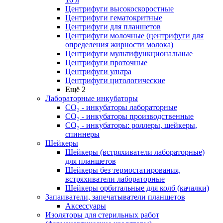
Центрифуги высокоскоростные
Центрифуги гематокритные
Центрифуги для планшетов
Центрифуги молочные (центрифуги для
определения жирности молока)
Центрифуги мультифункциональные
Центрифуги проточные
Центрифуги ультра
Центрифуги цитологические
Ещё 2
Лабораторные инкубаторы
СО₂ - инкубаторы лабораторные
СО₂ - инкубаторы производственные
СО₂ - инкубаторы: роллеры, шейкеры,
спиннеры
Шейкеры
Шейкеры (встряхиватели лабораторные)
для планшетов
Шейкеры без термостатирования,
встряхиватели лабораторные
Шейкеры орбитальные для колб (качалки)
Запаиватели, запечатыватели планшетов
Аксессуары
Изоляторы для стерильных работ