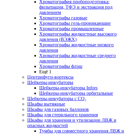
Хроматография пробоподготовка:
фильтрация, ТФЭ и экстракция под
давлением
Хроматографы газовые
Хроматографы гель-проникающие
Хроматографы промышленные
Хроматографы жидкостные высокого
давления (ВЭЖХ)
Хроматографы жидкостные низкого
давления
Хроматографы жидкостные среднего
давления
Хроматографы флэш
Ещё 1
Центрифуги-вортексы
Шейкеры-инкубаторы
Шейкеры-инкубаторы Infors
Шейкеры-инкубаторы орбитальные
Шейкеры-инкубаторы с CО₂
Шкафы вытяжные
Шкафы для газовых баллонов
Шкафы для стерильного хранения
Шкафы для хранения и утилизации ЛВЖ и
опасных жидкостей
Тумбы для совместного хранения ЛВЖ и