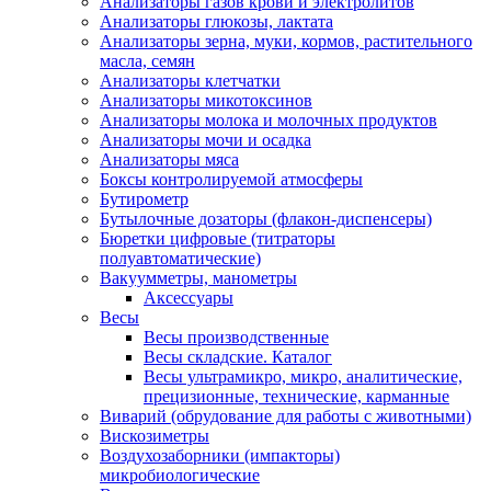
Анализаторы газов крови и электролитов
Анализаторы глюкозы, лактата
Анализаторы зерна, муки, кормов, растительного
масла, семян
Анализаторы клетчатки
Анализаторы микотоксинов
Анализаторы молока и молочных продуктов
Анализаторы мочи и осадка
Анализаторы мяса
Боксы контролируемой атмосферы
Бутирометр
Бутылочные дозаторы (флакон-диспенсеры)
Бюретки цифровые (титраторы
полуавтоматические)
Вакуумметры, манометры
Аксессуары
Весы
Весы производственные
Весы складские. Каталог
Весы ультрамикро, микро, аналитические,
прецизионные, технические, карманные
Виварий (обрудование для работы с животными)
Вискозиметры
Воздухозаборники (импакторы)
микробиологические