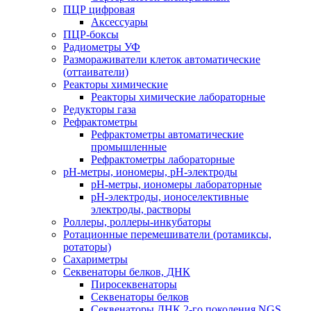
ПЦР цифровая
Аксессуары
ПЦР-боксы
Радиометры УФ
Размораживатели клеток автоматические
(оттаиватели)
Реакторы химические
Реакторы химические лабораторные
Редукторы газа
Рефрактометры
Рефрактометры автоматические
промышленные
Рефрактометры лабораторные
рН-метры, иономеры, рН-электроды
рН-метры, иономеры лабораторные
рН-электроды, ионоселективные
электроды, растворы
Роллеры, роллеры-инкубаторы
Ротационные перемешиватели (ротамиксы,
ротаторы)
Сахариметры
Секвенаторы белков, ДНК
Пиросеквенаторы
Секвенаторы белков
Секвенаторы ДНК 2-го поколения NGS