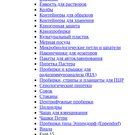
Ёмкость для растворов
Колбы
Контейнеры для образцов
Контейнеры для хранения
Криогенная защита
Криопробирки
Культуральный пластик
Мерная посуда
Микробиологические петли и шпатели
Наконечники для дозаторов
Пакеты для автоклавирования
Пипетка Пастера
Пробирки и крышки для
радиоиммуноанализа (RIA)
Пробирки, стрипы и планшеты для ПЦР
Серологические пипетки
Совок
Стаканы
Центрифужные пробирки
Цилиндры
Чаши для взвешивания
Чашки Петри
Пробирки типа Эппендорф (Eppendorf)
Виала
Ещё 15