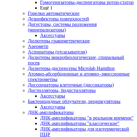
Гомогенизаторы-диспергаторы ротор-статор
Ещё 1
Горелки автоматические
Дезинфекторы поверхностей
Дигесторы, системы разложения
(минерализаторы)
Аксессуары
Дилютеры гравиметрические
Ареометр
Аспираторы (отсасыватели)
Дилютеры микробиологические, спиральный
посев
Дилютеры-диспенсеры Microlab Hamilton
Атомно-абсорбционные и атомно–эмиссионные
спектрометры
Диссоциаторы клеточные (диссикаторы)
Дистилляторы, бидистилляторы
Аксессуары
Бактерицидные облучатели, рециркуляторы
Аксессуары
ДНК-амплификаторы
ДНК-амплификаторы "в реальном времени"
ДНК-амплификаторы "классические"
ДНК-амплификаторы для изотермической
ПЦР