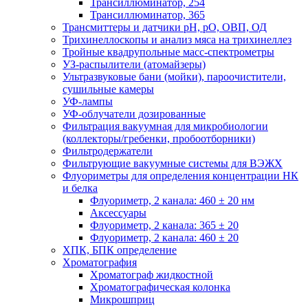
Трансиллюминатор, 254
Трансиллюминатор, 365
Трансмиттеры и датчики рН, рО, ОВП, ОД
Трихинеллоскопы и анализ мяса на трихинеллез
Тройные квадрупольные масс-спектрометры
УЗ-распылители (атомайзеры)
Ультразвуковые бани (мойки), пароочистители,
сушильные камеры
УФ-лампы
УФ-облучатели дозированные
Фильтрация вакуумная для микробиологии
(коллекторы/гребенки, пробоотборники)
Фильтродержатели
Фильтрующие вакуумные системы для ВЭЖХ
Флуориметры для определения концентрации НК
и белка
Флуориметр, 2 канала: 460 ± 20 нм
Аксессуары
Флуориметр, 2 канала: 365 ± 20
Флуориметр, 2 канала: 460 ± 20
ХПК, БПК определение
Хроматография
Хроматограф жидкостной
Хроматографическая колонка
Микрошприц