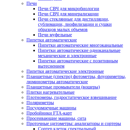
Печи
Печи СВЧ для микробиологии
Печи СВЧ для минерализации
Печи стеклянные для дистилляции,
сублимации, лиофилизации и сушки
образцов малых объемов
Печи муфельные
Пипетки автоматические
Пипетки автоматические многоканальные
Пипетки автоматические одноканальные
механические и электронные
Пипетки автоматические с позитивным
вытеснением
Пипетки автоматические электронные
Планшетные (спектро) фотометры, флуориметры,
люминометры автоматические
Планшетные промыватели (вошеры)
Плитки нагревательные
Плотномеры, гидростатическое взвешивание
Поляриметры
Посудомоечные машины
Пробойники FTA-карт
Просеивающие машины, сита
Проточные цитометры: анализаторы и сортеры
Сортер клеток спектральный