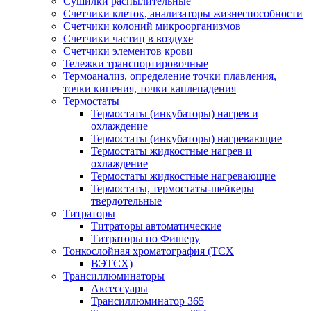
Сушилки распылительные
Счетчики клеток, анализаторы жизнеспособности
Счетчики колоний микроорганизмов
Счетчики частиц в воздухе
Счетчики элементов крови
Тележки транспортировочные
Термоанализ, определение точки плавления,
точки кипения, точки каплепадения
Термостаты
Термостаты (инкубаторы) нагрев и
охлаждение
Термостаты (инкубаторы) нагревающие
Термостаты жидкостные нагрев и
охлаждение
Термостаты жидкостные нагревающие
Термостаты, термостаты-шейкеры
твердотельные
Титраторы
Титраторы автоматические
Титраторы по Фишеру
Тонкослойная хроматография (ТСХ
ВЭТСХ)
Трансиллюминаторы
Аксессуары
Трансиллюминатор 365