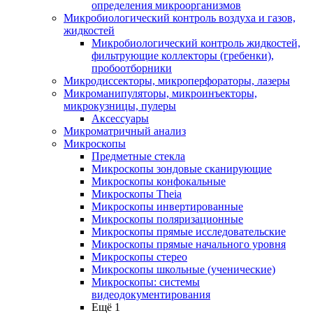
определения микроорганизмов
Микробиологический контроль воздуха и газов,
жидкостей
Микробиологический контроль жидкостей,
фильтрующие коллекторы (гребенки),
пробоотборники
Микродиссекторы, микроперфораторы, лазеры
Микроманипуляторы, микроинъекторы,
микрокузницы, пулеры
Аксессуары
Микроматричный анализ
Микроскопы
Предметные стекла
Микроскопы зондовые сканирующие
Микроскопы конфокальные
Микроскопы Theia
Микроскопы инвертированные
Микроскопы поляризационные
Микроскопы прямые исследовательские
Микроскопы прямые начального уровня
Микроскопы стерео
Микроскопы школьные (ученические)
Микроскопы: системы
видеодокументирования
Ещё 1