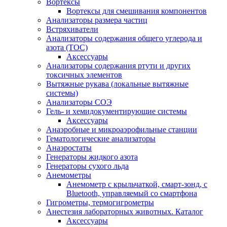
Вортексы
Вортексы для смешивания компонентов
Анализаторы размера частиц
Встряхиватели
Анализаторы содержания общего углерода и
азота (ТОС)
Аксессуары
Анализаторы содержания ртути и других
токсичных элементов
Вытяжные рукава (локальные вытяжные
системы)
Анализаторы СОЭ
Гель- и хемидокументирующие системы
Аксессуары
Анаэробные и микроаэрофильные станции
Гематологические анализаторы
Анаэростаты
Генераторы жидкого азота
Генераторы сухого льда
Анемометры
Анемометр с крыльчаткой, смарт-зонд, с
Bluetooth, управляемый со смартфона
Гигрометры, термогигрометры
Анестезия лабораторных животных. Каталог
Аксессуары