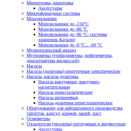
Микротомы, криотомы
Аксессуары
Микрофлюидные системы
Морозильники
Морозильники до -150°С
Морозильники до -86 °C
Морозильники до -86 °C: системы
хранения. Каталог
Морозильники до -9 °C... -60 °C
Мультиплексный анализ
Мутномеры (турбидиметры, нефелометры,
денситометры жидкостей)
Насосы
Насосы (дозаторы) пипеточные электрические
Насосы, насосы-дозаторы
Насосы вакуумные, вакуумно-
нагнетательные
Насосы перистальтические
Насосы шприцевые
Насосы-дозаторы перистальтические
Оборудование для лабораторного производства
таблеток, капсул, кремов, мазей, паст
Осмометры
Охладители (чиллеры) погружные и жидкостные
Аксессуары