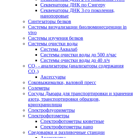
Секвенаторы ДНК по Сэнгеру
Секвенаторы ДНК 3-го поколения,
нанопоровые
Синтезаторы белков
Системы визуализации биолюминесценции in
vivo
Системы изучения белков
Системы очистки воды
Система Аквалаб
Системы очистки воды до 500 л/час
Системы очистки воды до 40 л/ч
СО₂ - анализаторы (анализаторы содержания
СО₂)
Аксессуары
Соковыжималки, валовой пресс
Солемеры
Сосуды Дьюара для транспортировки и хранения
азота, транспортировки образцов,
криохранилища
Спектрофлуориметры
Спектрофотометры
Спектрофотометры кюветные
Спектрофотометры нано
Средоварки и разливочные станции
Аксессуары