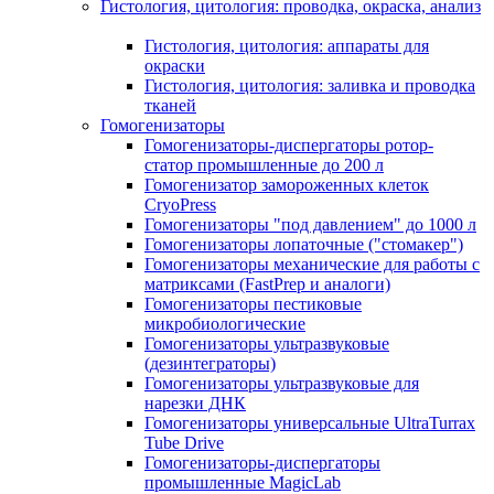
Гистология, цитология: проводка, окраска, анализ
Гистология, цитология: аппараты для
окраски
Гистология, цитология: заливка и проводка
тканей
Гомогенизаторы
Гомогенизаторы-диспергаторы ротор-
статор промышленные до 200 л
Гомогенизатор замороженных клеток
CryoPress
Гомогенизаторы "под давлением" до 1000 л
Гомогенизаторы лопаточные ("стомакер")
Гомогенизаторы механические для работы с
матриксами (FastPrep и аналоги)
Гомогенизаторы пестиковые
микробиологические
Гомогенизаторы ультразвуковые
(дезинтеграторы)
Гомогенизаторы ультразвуковые для
нарезки ДНК
Гомогенизаторы универсальные UltraTurrax
Tube Drive
Гомогенизаторы-диспергаторы
промышленные MagicLab