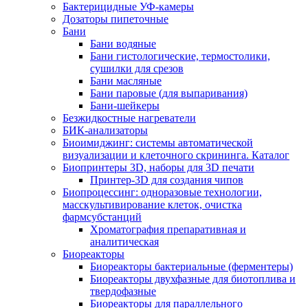
Бактерицидные УФ-камеры
Дозаторы пипеточные
Бани
Бани водяные
Бани гистологические, термостолики,
сушилки для срезов
Бани масляные
Бани паровые (для выпаривания)
Бани-шейкеры
Безжидкостные нагреватели
БИК-анализаторы
Биоимиджинг: системы автоматической
визуализации и клеточного скрининга. Каталог
Биопринтеры 3D, наборы для 3D печати
Принтер-3D для создания чипов
Биопроцессинг: одноразовые технологии,
масскультивирование клеток, очистка
фармсубстанций
Хроматография препаративная и
аналитическая
Биореакторы
Биореакторы бактериальные (ферментеры)
Биореакторы двухфазные для биотоплива и
твердофазные
Биореакторы для параллельного