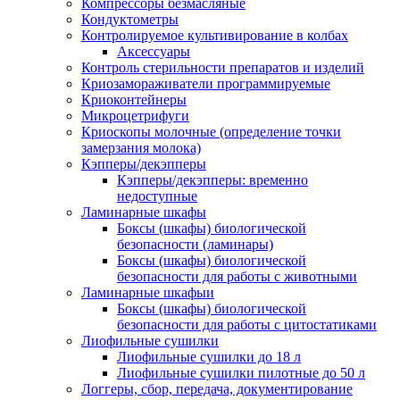
Компрессоры безмасляные
Кондуктометры
Контролируемое культивирование в колбах
Аксессуары
Контроль стерильности препаратов и изделий
Криозамораживатели программируемые
Криоконтейнеры
Микроцетрифуги
Криоскопы молочные (определение точки
замерзания молока)
Кэпперы/декэпперы
Кэпперы/декэпперы: временно
недоступные
Ламинарные шкафы
Боксы (шкафы) биологической
безопасности (ламинары)
Боксы (шкафы) биологической
безопасности для работы с животными
Ламинарные шкафыи
Боксы (шкафы) биологической
безопасности для работы с цитостатиками
Лиофильные сушилки
Лиофильные сушилки до 18 л
Лиофильные сушилки пилотные до 50 л
Логгеры, сбор, передача, документирование