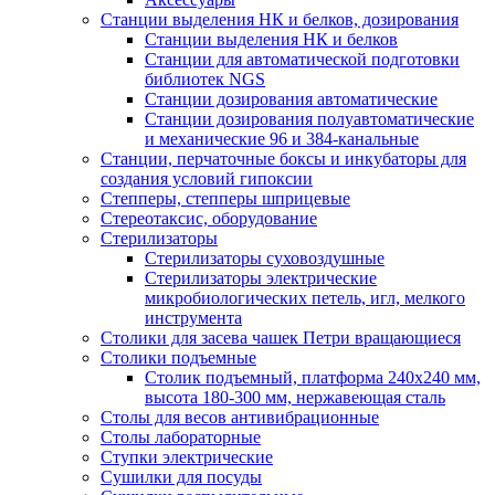
Станции выделения НК и белков, дозирования
Станции выделения НК и белков
Станции для автоматической подготовки
библиотек NGS
Станции дозирования автоматические
Станции дозирования полуавтоматические
и механические 96 и 384-канальные
Станции, перчаточные боксы и инкубаторы для
создания условий гипоксии
Степперы, степперы шприцевые
Стереотаксис, оборудование
Стерилизаторы
Стерилизаторы суховоздушные
Стерилизаторы электрические
микробиологических петель, игл, мелкого
инструмента
Столики для засева чашек Петри вращающиеся
Столики подъемные
Столик подъемный, платформа 240х240 мм,
высота 180-300 мм, нержавеющая сталь
Столы для весов антивибрационные
Столы лабораторные
Ступки электрические
Сушилки для посуды