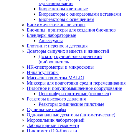
культивирования
Биореакторы клеточные
Биореакторы с одноразовыми вставками
Биореакторы с освещением
Биохимические анализаторы
Биочипы: принтеры для создания биочипов
Блендеры лабораторные
Аксессуары
Блоттинг: перенос и детекция
Дозаторы сыпучих веществ и жидкостей
Дозатор ручной электрический
(виброшпатель
ИК-спектрометры и микроскопы
Инкапсуляторы
Масс-спектрометры MALDI
Миксеры для подготовки сред и перемешивания
Пилотное и полупромышленное оборудование
Центрифуги проточные (отключен)
Реакторы высокого давления
Реакторы химические пилотные
Сушильные шкафы
Одноканальные дозаторы (автоматические)
Морозильник лабораторный
Лабораторный термометр
Пикнометр Гей-Люссака