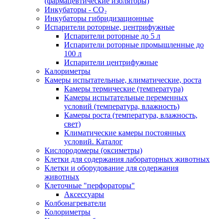
(фармацевтические изоляторы)
Инкубаторы - CO₂
Инкубаторы гибридизационные
Испарители роторные, центрифужные
Испарители роторные до 5 л
Испарители роторные промышленные до
100 л
Испарители центрифужные
Калориметры
Камеры испытательные, климатические, роста
Камеры термические (температура)
Камеры испытательные переменных
условий (температура, влажность)
Камеры роста (температура, влажность,
свет)
Климатические камеры постоянных
условий. Каталог
Кислородомеры (оксиметры)
Клетки для содержания лабораторных животных
Клетки и оборудование для содержания
животных
Клеточные "перфораторы"
Аксессуары
Колбонагреватели
Колориметры