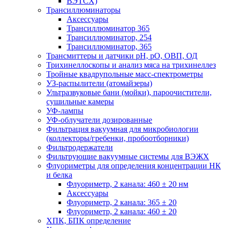
ВЭТСХ)
Трансиллюминаторы
Аксессуары
Трансиллюминатор 365
Трансиллюминатор, 254
Трансиллюминатор, 365
Трансмиттеры и датчики рН, рО, ОВП, ОД
Трихинеллоскопы и анализ мяса на трихинеллез
Тройные квадрупольные масс-спектрометры
УЗ-распылители (атомайзеры)
Ультразвуковые бани (мойки), пароочистители,
сушильные камеры
УФ-лампы
УФ-облучатели дозированные
Фильтрация вакуумная для микробиологии
(коллекторы/гребенки, пробоотборники)
Фильтродержатели
Фильтрующие вакуумные системы для ВЭЖХ
Флуориметры для определения концентрации НК
и белка
Флуориметр, 2 канала: 460 ± 20 нм
Аксессуары
Флуориметр, 2 канала: 365 ± 20
Флуориметр, 2 канала: 460 ± 20
ХПК, БПК определение