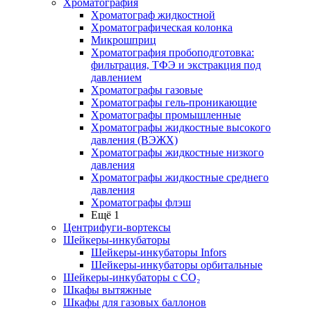
Хроматография
Хроматограф жидкостной
Хроматографическая колонка
Микрошприц
Хроматография пробоподготовка:
фильтрация, ТФЭ и экстракция под
давлением
Хроматографы газовые
Хроматографы гель-проникающие
Хроматографы промышленные
Хроматографы жидкостные высокого
давления (ВЭЖХ)
Хроматографы жидкостные низкого
давления
Хроматографы жидкостные среднего
давления
Хроматографы флэш
Ещё 1
Центрифуги-вортексы
Шейкеры-инкубаторы
Шейкеры-инкубаторы Infors
Шейкеры-инкубаторы орбитальные
Шейкеры-инкубаторы с CО₂
Шкафы вытяжные
Шкафы для газовых баллонов