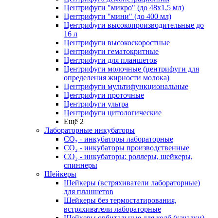
Центрифуги "микро" (до 48x1,5 мл)
Центрифуги "мини" (до 400 мл)
Центрифуги высокопроизводительные до
16 л
Центрифуги высокоскоростные
Центрифуги гематокритные
Центрифуги для планшетов
Центрифуги молочные (центрифуги для
определения жирности молока)
Центрифуги мультифункциональные
Центрифуги проточные
Центрифуги ультра
Центрифуги цитологические
Ещё 2
Лабораторные инкубаторы
СО₂ - инкубаторы лабораторные
СО₂ - инкубаторы производственные
СО₂ - инкубаторы: роллеры, шейкеры,
спиннеры
Шейкеры
Шейкеры (встряхиватели лабораторные)
для планшетов
Шейкеры без термостатирования,
встряхиватели лабораторные
Шейкеры орбитальные для колб (качалки)