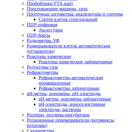
Пробойники FTA-карт
Просеивающие машины, сита
Проточные цитометры: анализаторы и сортеры
Сортер клеток спектральный
ПЦР цифровая
Аксессуары
ПЦР-боксы
Радиометры УФ
Размораживатели клеток автоматические
(оттаиватели)
Реакторы химические
Реакторы химические лабораторные
Редукторы газа
Рефрактометры
Рефрактометры автоматические
промышленные
Рефрактометры лабораторные
рН-метры, иономеры, рН-электроды
рН-метры, иономеры лабораторные
рН-электроды, ионоселективные
электроды, растворы
Роллеры, роллеры-инкубаторы
Ротационные перемешиватели (ротамиксы,
ротаторы)
Сахариметры