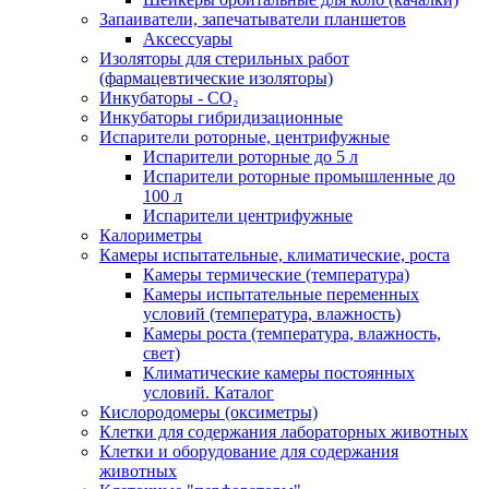
Запаиватели, запечатыватели планшетов
Аксессуары
Изоляторы для стерильных работ
(фармацевтические изоляторы)
Инкубаторы - CO₂
Инкубаторы гибридизационные
Испарители роторные, центрифужные
Испарители роторные до 5 л
Испарители роторные промышленные до
100 л
Испарители центрифужные
Калориметры
Камеры испытательные, климатические, роста
Камеры термические (температура)
Камеры испытательные переменных
условий (температура, влажность)
Камеры роста (температура, влажность,
свет)
Климатические камеры постоянных
условий. Каталог
Кислородомеры (оксиметры)
Клетки для содержания лабораторных животных
Клетки и оборудование для содержания
животных