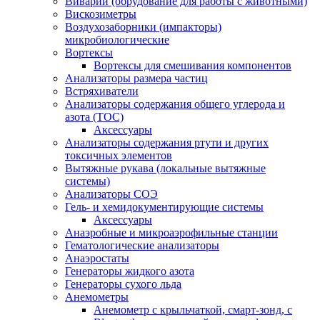
Виварий (обрудование для работы с животными)
Вискозиметры
Воздухозаборники (импакторы)
микробиологические
Вортексы
Вортексы для смешивания компонентов
Анализаторы размера частиц
Встряхиватели
Анализаторы содержания общего углерода и
азота (ТОС)
Аксессуары
Анализаторы содержания ртути и других
токсичных элементов
Вытяжные рукава (локальные вытяжные
системы)
Анализаторы СОЭ
Гель- и хемидокументирующие системы
Аксессуары
Анаэробные и микроаэрофильные станции
Гематологические анализаторы
Анаэростаты
Генераторы жидкого азота
Генераторы сухого льда
Анемометры
Анемометр с крыльчаткой, смарт-зонд, с