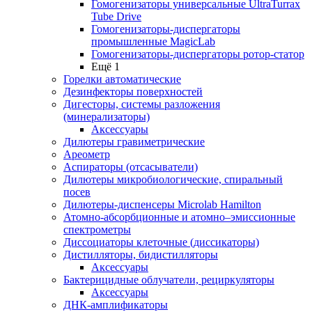
Гомогенизаторы универсальные UltraTurrax
Tube Drive
Гомогенизаторы-диспергаторы
промышленные MagicLab
Гомогенизаторы-диспергаторы ротор-статор
Ещё 1
Горелки автоматические
Дезинфекторы поверхностей
Дигесторы, системы разложения
(минерализаторы)
Аксессуары
Дилютеры гравиметрические
Ареометр
Аспираторы (отсасыватели)
Дилютеры микробиологические, спиральный
посев
Дилютеры-диспенсеры Microlab Hamilton
Атомно-абсорбционные и атомно–эмиссионные
спектрометры
Диссоциаторы клеточные (диссикаторы)
Дистилляторы, бидистилляторы
Аксессуары
Бактерицидные облучатели, рециркуляторы
Аксессуары
ДНК-амплификаторы