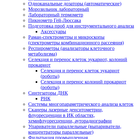
Одноканальные дозаторы (автоматические)
Морозильник лабораторный
Лабораторный термометр
Пикнометр Гей-Люссака
Подготовка проб для инструментального анализа
Аксессуары
Раман-спектрометры и микроскопы
(спектрометры комбинационного рассеяния)
Респирометры (анализаторы клеточного
метаболизма)
Селекция и перенос клеток эукариот, колоний
прокариот
Селекция и перенос клеток эукариот
(роботы)
Селекция и перенос колоний прокариот
(роботы)
Синтезаторы ДНК
РНК
Системы многопараметрического анализа клеток
Сканеры лазерные денситометрии,
флуоресценции в ИК областях,
хемифлуоресценции, ауторадиографии
Упариватели параллельные (выпариватели,
концентраторы параллельные)
Фильтрация промышленная