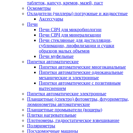
таблеток, капсул, кремов, мазей, паст
Осмометры
Охладители (чиллеры) погружные и жидкостные
Аксессуары
Печи
Печи СВЧ для микробиологии
Печи СВЧ для минерализации
Печи стеклянные для дистилляции,
сублимации, лиофилизации и сушки
образцов малых объемов
Печи муфельные
Пипетки автоматические
Пипетки автоматические многоканальные
Пипетки автоматические одноканальные
механические и электронные
Пипетки автоматические с позитивным
вытеснением
Пипетки автоматические электронные
Планшетные (спектро) фотометры, флуориметры,
люминометры автоматические
Планшетные промыватели (вошеры)
Плитки нагревательные
Плотномеры, гидростатическое взвешивание
Поляриметры
Посудомоечные машины