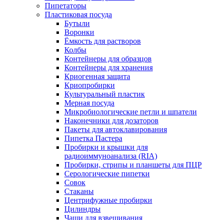
Пипетаторы
Пластиковая посуда
Бутыли
Воронки
Ёмкость для растворов
Колбы
Контейнеры для образцов
Контейнеры для хранения
Криогенная защита
Криопробирки
Культуральный пластик
Мерная посуда
Микробиологические петли и шпатели
Наконечники для дозаторов
Пакеты для автоклавирования
Пипетка Пастера
Пробирки и крышки для
радиоиммуноанализа (RIA)
Пробирки, стрипы и планшеты для ПЦР
Серологические пипетки
Совок
Стаканы
Центрифужные пробирки
Цилиндры
Чаши для взвешивания