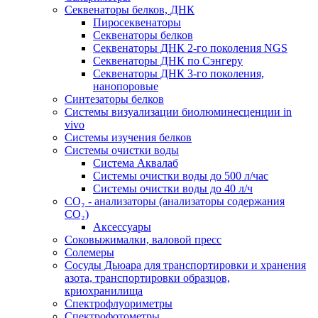
Секвенаторы белков, ДНК
Пиросеквенаторы
Секвенаторы белков
Секвенаторы ДНК 2-го поколения NGS
Секвенаторы ДНК по Сэнгеру
Секвенаторы ДНК 3-го поколения,
нанопоровые
Синтезаторы белков
Системы визуализации биолюминесценции in
vivo
Системы изучения белков
Системы очистки воды
Система Аквалаб
Системы очистки воды до 500 л/час
Системы очистки воды до 40 л/ч
СО₂ - анализаторы (анализаторы содержания
СО₂)
Аксессуары
Соковыжималки, валовой пресс
Солемеры
Сосуды Дьюара для транспортировки и хранения
азота, транспортировки образцов,
криохранилища
Спектрофлуориметры
Спектрофотометры