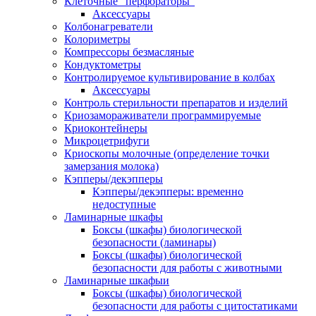
Клеточные "перфораторы"
Аксессуары
Колбонагреватели
Колориметры
Компрессоры безмасляные
Кондуктометры
Контролируемое культивирование в колбах
Аксессуары
Контроль стерильности препаратов и изделий
Криозамораживатели программируемые
Криоконтейнеры
Микроцетрифуги
Криоскопы молочные (определение точки
замерзания молока)
Кэпперы/декэпперы
Кэпперы/декэпперы: временно
недоступные
Ламинарные шкафы
Боксы (шкафы) биологической
безопасности (ламинары)
Боксы (шкафы) биологической
безопасности для работы с животными
Ламинарные шкафыи
Боксы (шкафы) биологической
безопасности для работы с цитостатиками