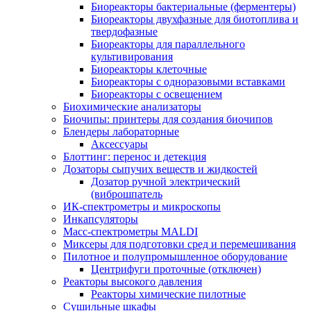
Биореакторы бактериальные (ферментеры)
Биореакторы двухфазные для биотоплива и
твердофазные
Биореакторы для параллельного
культивирования
Биореакторы клеточные
Биореакторы с одноразовыми вставками
Биореакторы с освещением
Биохимические анализаторы
Биочипы: принтеры для создания биочипов
Блендеры лабораторные
Аксессуары
Блоттинг: перенос и детекция
Дозаторы сыпучих веществ и жидкостей
Дозатор ручной электрический
(виброшпатель
ИК-спектрометры и микроскопы
Инкапсуляторы
Масс-спектрометры MALDI
Миксеры для подготовки сред и перемешивания
Пилотное и полупромышленное оборудование
Центрифуги проточные (отключен)
Реакторы высокого давления
Реакторы химические пилотные
Сушильные шкафы