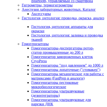
Bluetooth, управляемый со смартфона
Гигрометры, термогигрометры
Анестезия лабораторных животных. Каталог
Аксессуары
Гистология, цитология: проводка, окраска, анализ
Гистология, цитология: аппараты для
окраски
Гистология, цитология: заливка и проводка
тканей
Гомогенизаторы
Гомогенизаторы-диспергаторы ротор-
статор промышленные до 200 л
Гомогенизатор замороженных клеток
CryoPress
Гомогенизаторы "под давлением" до 1000 л
Гомогенизаторы лопаточные ("стомакер")
Гомогенизаторы механические для работы с
матриксами (FastPrep и аналоги)
Гомогенизаторы пестиковые
микробиологические
Гомогенизаторы ультразвуковые
(дезинтеграторы)
Гомогенизаторы ультразвуковые для
нарезки ДНК