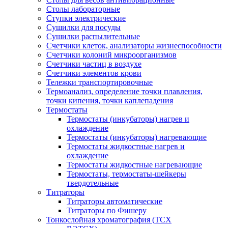
Столы лабораторные
Ступки электрические
Сушилки для посуды
Сушилки распылительные
Счетчики клеток, анализаторы жизнеспособности
Счетчики колоний микроорганизмов
Счетчики частиц в воздухе
Счетчики элементов крови
Тележки транспортировочные
Термоанализ, определение точки плавления,
точки кипения, точки каплепадения
Термостаты
Термостаты (инкубаторы) нагрев и
охлаждение
Термостаты (инкубаторы) нагревающие
Термостаты жидкостные нагрев и
охлаждение
Термостаты жидкостные нагревающие
Термостаты, термостаты-шейкеры
твердотельные
Титраторы
Титраторы автоматические
Титраторы по Фишеру
Тонкослойная хроматография (ТСХ