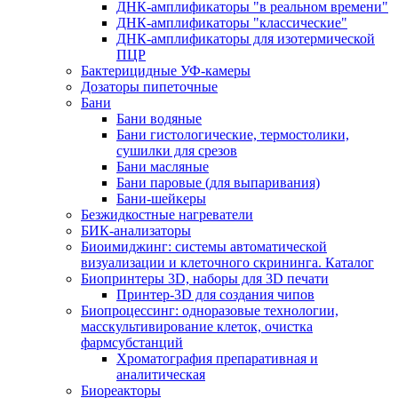
ДНК-амплификаторы "в реальном времени"
ДНК-амплификаторы "классические"
ДНК-амплификаторы для изотермической
ПЦР
Бактерицидные УФ-камеры
Дозаторы пипеточные
Бани
Бани водяные
Бани гистологические, термостолики,
сушилки для срезов
Бани масляные
Бани паровые (для выпаривания)
Бани-шейкеры
Безжидкостные нагреватели
БИК-анализаторы
Биоимиджинг: системы автоматической
визуализации и клеточного скрининга. Каталог
Биопринтеры 3D, наборы для 3D печати
Принтер-3D для создания чипов
Биопроцессинг: одноразовые технологии,
масскультивирование клеток, очистка
фармсубстанций
Хроматография препаративная и
аналитическая
Биореакторы