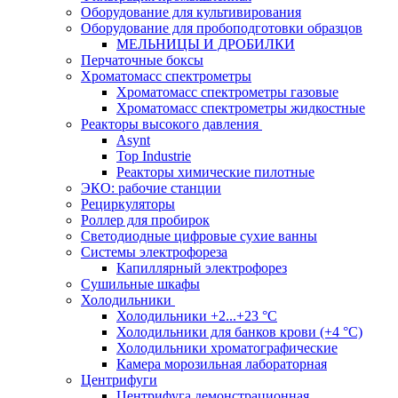
Оборудование для культивирования
Оборудование для пробоподготовки образцов
МЕЛЬНИЦЫ И ДРОБИЛКИ
Перчаточные боксы
Хроматомасс спектрометры
Хроматомасс спектрометры газовые
Хроматомасс спектрометры жидкостные
Реакторы высокого давления
Asynt
Top Industrie
Реакторы химические пилотные
ЭКО: рабочие станции
Рециркуляторы
Роллер для пробирок
Светодиодные цифровые сухие ванны
Системы электрофореза
Капиллярный электрофорез
Сушильные шкафы
Холодильники
Холодильники +2...+23 °С
Холодильники для банков крови (+4 °С)
Холодильники хроматографические
Камера морозильная лабораторная
Центрифуги
Центрифуга демонстрационная