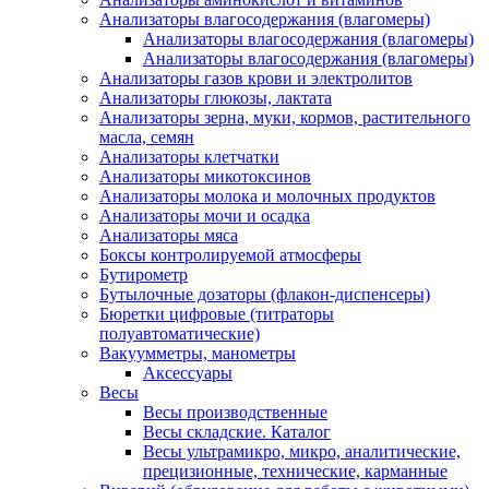
Анализаторы влагосодержания (влагомеры)
Анализаторы влагосодержания (влагомеры)
Анализаторы влагосодержания (влагомеры)
Анализаторы газов крови и электролитов
Анализаторы глюкозы, лактата
Анализаторы зерна, муки, кормов, растительного
масла, семян
Анализаторы клетчатки
Анализаторы микотоксинов
Анализаторы молока и молочных продуктов
Анализаторы мочи и осадка
Анализаторы мяса
Боксы контролируемой атмосферы
Бутирометр
Бутылочные дозаторы (флакон-диспенсеры)
Бюретки цифровые (титраторы
полуавтоматические)
Вакуумметры, манометры
Аксессуары
Весы
Весы производственные
Весы складские. Каталог
Весы ультрамикро, микро, аналитические,
прецизионные, технические, карманные