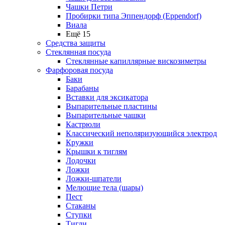
Чашки Петри
Пробирки типа Эппендорф (Eppendorf)
Виала
Ещё 15
Средства защиты
Стеклянная посуда
Стеклянные капиллярные вискозиметры
Фарфоровая посуда
Баки
Барабаны
Вставки для эксикатора
Выпарительные пластины
Выпарительные чашки
Кастрюли
Классический неполяризующийся электрод
Кружки
Крышки к тиглям
Лодочки
Ложки
Ложки-шпатели
Мелющие тела (шары)
Пест
Стаканы
Ступки
Тигли