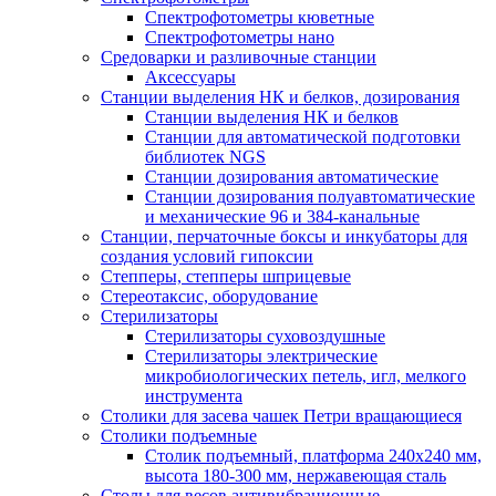
Спектрофотометры кюветные
Спектрофотометры нано
Средоварки и разливочные станции
Аксессуары
Станции выделения НК и белков, дозирования
Станции выделения НК и белков
Станции для автоматической подготовки
библиотек NGS
Станции дозирования автоматические
Станции дозирования полуавтоматические
и механические 96 и 384-канальные
Станции, перчаточные боксы и инкубаторы для
создания условий гипоксии
Степперы, степперы шприцевые
Стереотаксис, оборудование
Стерилизаторы
Стерилизаторы суховоздушные
Стерилизаторы электрические
микробиологических петель, игл, мелкого
инструмента
Столики для засева чашек Петри вращающиеся
Столики подъемные
Столик подъемный, платформа 240х240 мм,
высота 180-300 мм, нержавеющая сталь
Столы для весов антивибрационные