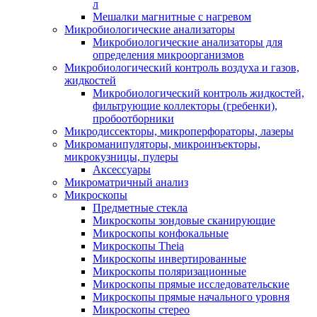
л
Мешалки магнитные с нагревом
Микробиологические анализаторы
Микробиологические анализаторы для
определения микроорганизмов
Микробиологический контроль воздуха и газов,
жидкостей
Микробиологический контроль жидкостей,
фильтрующие коллекторы (гребенки),
пробоотборники
Микродиссекторы, микроперфораторы, лазеры
Микроманипуляторы, микроинъекторы,
микрокузницы, пулеры
Аксессуары
Микроматричный анализ
Микроскопы
Предметные стекла
Микроскопы зондовые сканирующие
Микроскопы конфокальные
Микроскопы Theia
Микроскопы инвертированные
Микроскопы поляризационные
Микроскопы прямые исследовательские
Микроскопы прямые начального уровня
Микроскопы стерео