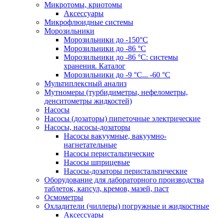
Микротомы, криотомы
Аксессуары
Микрофлюидные системы
Морозильники
Морозильники до -150°С
Морозильники до -86 °C
Морозильники до -86 °C: системы
хранения. Каталог
Морозильники до -9 °C... -60 °C
Мультиплексный анализ
Мутномеры (турбидиметры, нефелометры,
денситометры жидкостей)
Насосы
Насосы (дозаторы) пипеточные электрические
Насосы, насосы-дозаторы
Насосы вакуумные, вакуумно-
нагнетательные
Насосы перистальтические
Насосы шприцевые
Насосы-дозаторы перистальтические
Оборудование для лабораторного производства
таблеток, капсул, кремов, мазей, паст
Осмометры
Охладители (чиллеры) погружные и жидкостные
Аксессуары