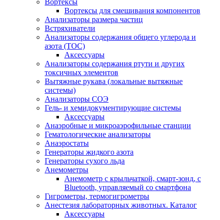
Вортексы
Вортексы для смешивания компонентов
Анализаторы размера частиц
Встряхиватели
Анализаторы содержания общего углерода и
азота (ТОС)
Аксессуары
Анализаторы содержания ртути и других
токсичных элементов
Вытяжные рукава (локальные вытяжные
системы)
Анализаторы СОЭ
Гель- и хемидокументирующие системы
Аксессуары
Анаэробные и микроаэрофильные станции
Гематологические анализаторы
Анаэростаты
Генераторы жидкого азота
Генераторы сухого льда
Анемометры
Анемометр с крыльчаткой, смарт-зонд, с
Bluetooth, управляемый со смартфона
Гигрометры, термогигрометры
Анестезия лабораторных животных. Каталог
Аксессуары