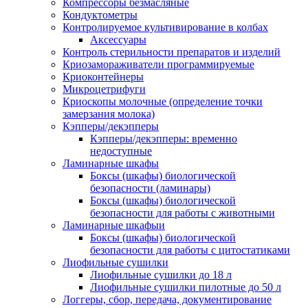
Компрессоры безмасляные
Кондуктометры
Контролируемое культивирование в колбах
Аксессуары
Контроль стерильности препаратов и изделий
Криозамораживатели программируемые
Криоконтейнеры
Микроцетрифуги
Криоскопы молочные (определение точки
замерзания молока)
Кэпперы/декэпперы
Кэпперы/декэпперы: временно
недоступные
Ламинарные шкафы
Боксы (шкафы) биологической
безопасности (ламинары)
Боксы (шкафы) биологической
безопасности для работы с животными
Ламинарные шкафыи
Боксы (шкафы) биологической
безопасности для работы с цитостатиками
Лиофильные сушилки
Лиофильные сушилки до 18 л
Лиофильные сушилки пилотные до 50 л
Логгеры, сбор, передача, документирование