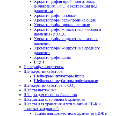
Хроматография пробоподготовка:
фильтрация, ТФЭ и экстракция под
давлением
Хроматографы газовые
Хроматографы гель-проникающие
Хроматографы промышленные
Хроматографы жидкостные высокого
давления (ВЭЖХ)
Хроматографы жидкостные низкого
давления
Хроматографы жидкостные среднего
давления
Хроматографы флэш
Ещё 1
Центрифуги-вортексы
Шейкеры-инкубаторы
Шейкеры-инкубаторы Infors
Шейкеры-инкубаторы орбитальные
Шейкеры-инкубаторы с CО₂
Шкафы вытяжные
Шкафы для газовых баллонов
Шкафы для стерильного хранения
Шкафы для хранения и утилизации ЛВЖ и
опасных жидкостей
Тумбы для совместного хранения ЛВЖ и