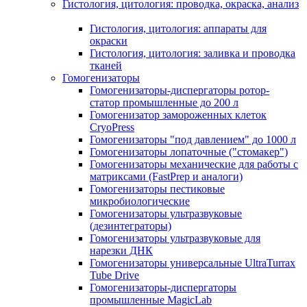
Гистология, цитология: проводка, окраска, анализ
Гистология, цитология: аппараты для
окраски
Гистология, цитология: заливка и проводка
тканей
Гомогенизаторы
Гомогенизаторы-диспергаторы ротор-
статор промышленные до 200 л
Гомогенизатор замороженных клеток
CryoPress
Гомогенизаторы "под давлением" до 1000 л
Гомогенизаторы лопаточные ("стомакер")
Гомогенизаторы механические для работы с
матриксами (FastPrep и аналоги)
Гомогенизаторы пестиковые
микробиологические
Гомогенизаторы ультразвуковые
(дезинтеграторы)
Гомогенизаторы ультразвуковые для
нарезки ДНК
Гомогенизаторы универсальные UltraTurrax
Tube Drive
Гомогенизаторы-диспергаторы
промышленные MagicLab