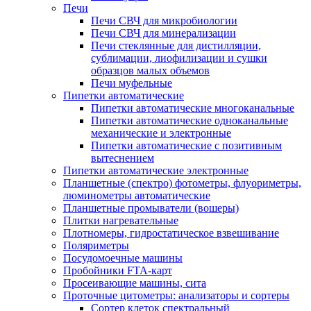
Печи
Печи СВЧ для микробиологии
Печи СВЧ для минерализации
Печи стеклянные для дистилляции,
сублимации, лиофилизации и сушки
образцов малых объемов
Печи муфельные
Пипетки автоматические
Пипетки автоматические многоканальные
Пипетки автоматические одноканальные
механические и электронные
Пипетки автоматические с позитивным
вытеснением
Пипетки автоматические электронные
Планшетные (спектро) фотометры, флуориметры,
люминометры автоматические
Планшетные промыватели (вошеры)
Плитки нагревательные
Плотномеры, гидростатическое взвешивание
Поляриметры
Посудомоечные машины
Пробойники FTA-карт
Просеивающие машины, сита
Проточные цитометры: анализаторы и сортеры
Сортер клеток спектральный