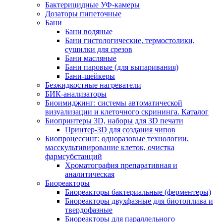
Бактерицидные УФ-камеры
Дозаторы пипеточные
Бани
Бани водяные
Бани гистологические, термостолики,
сушилки для срезов
Бани масляные
Бани паровые (для выпаривания)
Бани-шейкеры
Безжидкостные нагреватели
БИК-анализаторы
Биоимиджинг: системы автоматической
визуализации и клеточного скрининга. Каталог
Биопринтеры 3D, наборы для 3D печати
Принтер-3D для создания чипов
Биопроцессинг: одноразовые технологии,
масскультивирование клеток, очистка
фармсубстанций
Хроматография препаративная и
аналитическая
Биореакторы
Биореакторы бактериальные (ферментеры)
Биореакторы двухфазные для биотоплива и
твердофазные
Биореакторы для параллельного