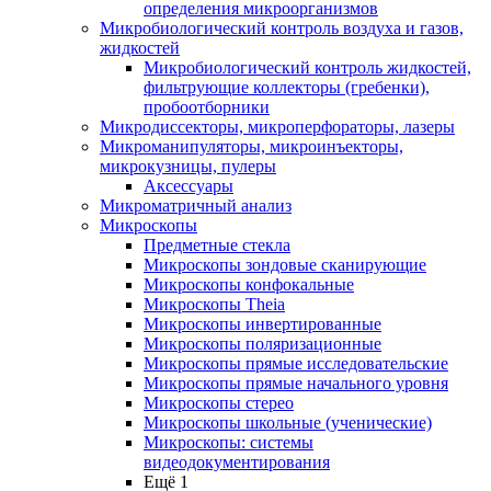
определения микроорганизмов
Микробиологический контроль воздуха и газов,
жидкостей
Микробиологический контроль жидкостей,
фильтрующие коллекторы (гребенки),
пробоотборники
Микродиссекторы, микроперфораторы, лазеры
Микроманипуляторы, микроинъекторы,
микрокузницы, пулеры
Аксессуары
Микроматричный анализ
Микроскопы
Предметные стекла
Микроскопы зондовые сканирующие
Микроскопы конфокальные
Микроскопы Theia
Микроскопы инвертированные
Микроскопы поляризационные
Микроскопы прямые исследовательские
Микроскопы прямые начального уровня
Микроскопы стерео
Микроскопы школьные (ученические)
Микроскопы: системы
видеодокументирования
Ещё 1