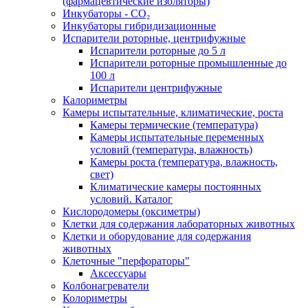
(фармацевтические изоляторы)
Инкубаторы - CO₂
Инкубаторы гибридизационные
Испарители роторные, центрифужные
Испарители роторные до 5 л
Испарители роторные промышленные до
100 л
Испарители центрифужные
Калориметры
Камеры испытательные, климатические, роста
Камеры термические (температура)
Камеры испытательные переменных
условий (температура, влажность)
Камеры роста (температура, влажность,
свет)
Климатические камеры постоянных
условий. Каталог
Кислородомеры (оксиметры)
Клетки для содержания лабораторных животных
Клетки и оборудование для содержания
животных
Клеточные "перфораторы"
Аксессуары
Колбонагреватели
Колориметры