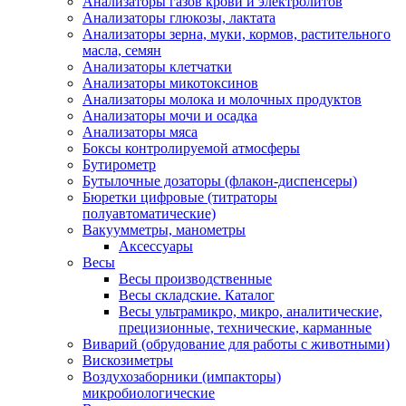
Анализаторы газов крови и электролитов
Анализаторы глюкозы, лактата
Анализаторы зерна, муки, кормов, растительного
масла, семян
Анализаторы клетчатки
Анализаторы микотоксинов
Анализаторы молока и молочных продуктов
Анализаторы мочи и осадка
Анализаторы мяса
Боксы контролируемой атмосферы
Бутирометр
Бутылочные дозаторы (флакон-диспенсеры)
Бюретки цифровые (титраторы
полуавтоматические)
Вакуумметры, манометры
Аксессуары
Весы
Весы производственные
Весы складские. Каталог
Весы ультрамикро, микро, аналитические,
прецизионные, технические, карманные
Виварий (обрудование для работы с животными)
Вискозиметры
Воздухозаборники (импакторы)
микробиологические