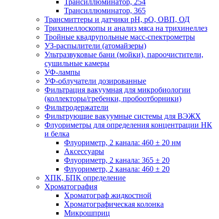
Трансиллюминатор, 254
Трансиллюминатор, 365
Трансмиттеры и датчики рН, рО, ОВП, ОД
Трихинеллоскопы и анализ мяса на трихинеллез
Тройные квадрупольные масс-спектрометры
УЗ-распылители (атомайзеры)
Ультразвуковые бани (мойки), пароочистители,
сушильные камеры
УФ-лампы
УФ-облучатели дозированные
Фильтрация вакуумная для микробиологии
(коллекторы/гребенки, пробоотборники)
Фильтродержатели
Фильтрующие вакуумные системы для ВЭЖХ
Флуориметры для определения концентрации НК
и белка
Флуориметр, 2 канала: 460 ± 20 нм
Аксессуары
Флуориметр, 2 канала: 365 ± 20
Флуориметр, 2 канала: 460 ± 20
ХПК, БПК определение
Хроматография
Хроматограф жидкостной
Хроматографическая колонка
Микрошприц