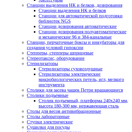
Станции выделения НК и белков, дозирования
Станции выделения НК и белков
Станции для автоматической подготовки
библиотек NGS
Станции дозирования автоматические
Станции дозирования полуавтоматические
и механические 96 и 384-канальные
Станции, перчаточные боксы и инкубаторы для
создания условий гипоксии
Степперы, степперы шприцевые
Стереотаксис, оборудование
Стерилизаторы
Стерилизаторы суховоздушные
Стерилизаторы электрические
микробиологических петель, игл, мелкого
инструмента
Столики для засева чашек Петри вращающиеся
Столики подъемные
Столик подъемный, платформа 240х240 мм,
высота 180-300 мм, нержавеющая сталь
Столы для весов антивибрационные
Столы лабораторные
Ступки электрические
Сушилки для посуды