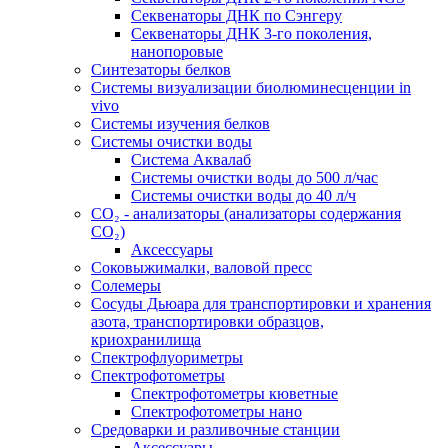
Секвенаторы ДНК по Сэнгеру
Секвенаторы ДНК 3-го поколения,
нанопоровые
Синтезаторы белков
Системы визуализации биолюминесценции in
vivo
Системы изучения белков
Системы очистки воды
Система Аквалаб
Системы очистки воды до 500 л/час
Системы очистки воды до 40 л/ч
СО₂ - анализаторы (анализаторы содержания
СО₂)
Аксессуары
Соковыжималки, валовой пресс
Солемеры
Сосуды Дьюара для транспортировки и хранения
азота, транспортировки образцов,
криохранилища
Спектрофлуориметры
Спектрофотометры
Спектрофотометры кюветные
Спектрофотометры нано
Средоварки и разливочные станции
Аксессуары