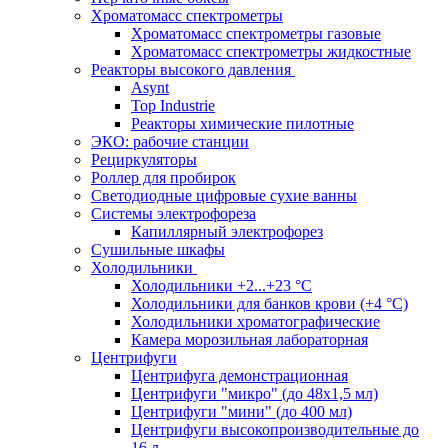
Хроматомасс спектрометры
Хроматомасс спектрометры газовые
Хроматомасс спектрометры жидкостные
Реакторы высокого давления
Asynt
Top Industrie
Реакторы химические пилотные
ЭКО: рабочие станции
Рециркуляторы
Роллер для пробирок
Светодиодные цифровые сухие ванны
Системы электрофореза
Капиллярный электрофорез
Сушильные шкафы
Холодильники
Холодильники +2...+23 °С
Холодильники для банков крови (+4 °С)
Холодильники хроматографические
Камера морозильная лабораторная
Центрифуги
Центрифуга демонстрационная
Центрифуги "микро" (до 48x1,5 мл)
Центрифуги "мини" (до 400 мл)
Центрифуги высокопроизводительные до
16 л