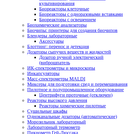
культивирования
Биореакторы клеточные
Биореакторы с одноразовыми вставками
Биореакторы с освещением
Биохимические анализаторы
Биочипы: принтеры для создания биочипов
Блендеры лабораторные
Аксессуары
Блоттинг: перенос и детекция
Дозаторы сыпучих веществ и жидкостей
Дозатор ручной электрический
(виброшпатель
ИК-спектрометры и микроскопы
Инкапсуляторы
Масс-спектрометры MALDI
Миксеры для подготовки сред и перемешивания
Пилотное и полупромышленное оборудование
Центрифуги проточные (отключен)
Реакторы высокого давления
Реакторы химические пилотные
Сушильные шкафы
Одноканальные дозаторы (автоматические)
Морозильник лабораторный
Лабораторный термометр
Пикнометр Гей-Люссака