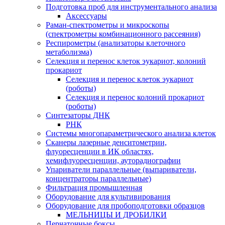
Подготовка проб для инструментального анализа
Аксессуары
Раман-спектрометры и микроскопы
(спектрометры комбинационного рассеяния)
Респирометры (анализаторы клеточного
метаболизма)
Селекция и перенос клеток эукариот, колоний
прокариот
Селекция и перенос клеток эукариот
(роботы)
Селекция и перенос колоний прокариот
(роботы)
Синтезаторы ДНК
РНК
Системы многопараметрического анализа клеток
Сканеры лазерные денситометрии,
флуоресценции в ИК областях,
хемифлуоресценции, ауторадиографии
Упариватели параллельные (выпариватели,
концентраторы параллельные)
Фильтрация промышленная
Оборудование для культивирования
Оборудование для пробоподготовки образцов
МЕЛЬНИЦЫ И ДРОБИЛКИ
Перчаточные боксы