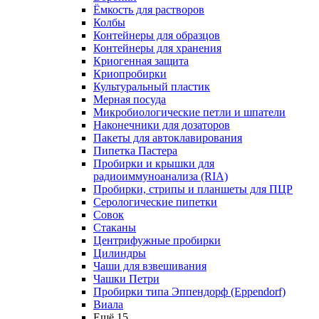
Ёмкость для растворов
Колбы
Контейнеры для образцов
Контейнеры для хранения
Криогенная защита
Криопробирки
Культуральный пластик
Мерная посуда
Микробиологические петли и шпатели
Наконечники для дозаторов
Пакеты для автоклавирования
Пипетка Пастера
Пробирки и крышки для
радиоиммуноанализа (RIA)
Пробирки, стрипы и планшеты для ПЦР
Серологические пипетки
Совок
Стаканы
Центрифужные пробирки
Цилиндры
Чаши для взвешивания
Чашки Петри
Пробирки типа Эппендорф (Eppendorf)
Виала
Ещё 15