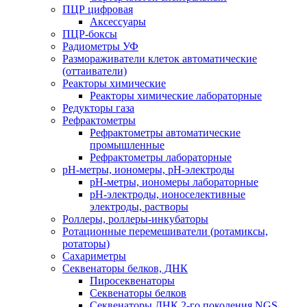
ПЦР цифровая
Аксессуары
ПЦР-боксы
Радиометры УФ
Размораживатели клеток автоматические
(оттаиватели)
Реакторы химические
Реакторы химические лабораторные
Редукторы газа
Рефрактометры
Рефрактометры автоматические
промышленные
Рефрактометры лабораторные
рН-метры, иономеры, рН-электроды
рН-метры, иономеры лабораторные
рН-электроды, ионоселективные
электроды, растворы
Роллеры, роллеры-инкубаторы
Ротационные перемешиватели (ротамиксы,
ротаторы)
Сахариметры
Секвенаторы белков, ДНК
Пиросеквенаторы
Секвенаторы белков
Секвенаторы ДНК 2-го поколения NGS