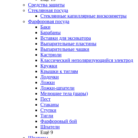
Средства защиты
Стеклянная посуда
Стеклянные капиллярные вискозиметры
Фарфоровая посуда
Баки
Барабаны
Вставки для эксикатора
Выпарительные пластины
Выпарительные чашки
Кастрюли
Классический неполяризующийся электрод
Кружки
Крышки к тиглям
Лодочки
Ложки
Ложки-шпатели
Мелющие тела (шары)
Пест
Стаканы
Ступки
Тигли
Фарфоровый бой
Шпатели
Ещё 9
Штативы