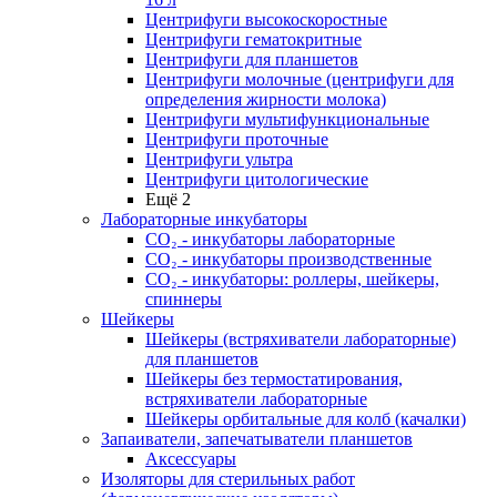
Центрифуги высокоскоростные
Центрифуги гематокритные
Центрифуги для планшетов
Центрифуги молочные (центрифуги для
определения жирности молока)
Центрифуги мультифункциональные
Центрифуги проточные
Центрифуги ультра
Центрифуги цитологические
Ещё 2
Лабораторные инкубаторы
СО₂ - инкубаторы лабораторные
СО₂ - инкубаторы производственные
СО₂ - инкубаторы: роллеры, шейкеры,
спиннеры
Шейкеры
Шейкеры (встряхиватели лабораторные)
для планшетов
Шейкеры без термостатирования,
встряхиватели лабораторные
Шейкеры орбитальные для колб (качалки)
Запаиватели, запечатыватели планшетов
Аксессуары
Изоляторы для стерильных работ