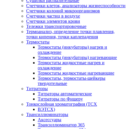
Сушилки распылительные
Счетчики клеток, анализаторы жизнеспособности
Счетчики колоний микроорганизмов
Счетчики частиц в воздухе
Счетчики элементов крови
Тележки транспортировочные
Термоанализ, определение точки плавления,
точки кипения, точки каплепадения
Термостаты
Термостаты (инкубаторы) нагрев и
охлаждение
Термостаты (инкубаторы) нагревающие
Термостаты жидкостные нагрев и
охлаждение
Термостаты жидкостные нагревающие
Термостаты, термостаты-шейкеры
твердотельные
Титраторы
Титраторы автоматические
Титраторы по Фишеру
Тонкослойная хроматография (ТСХ
ВЭТСХ)
Трансиллюминаторы
Аксессуары
Трансиллюминатор 365