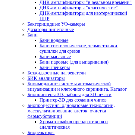
ДНК-амплификаторы "в реальном времени"
ДНК-амплификаторы "классические"
ДНК-амплификаторы для изотермической
ПЦР
Бактерицидные УФ-камеры
Дозаторы пипеточные
Бани
Бани водяные
Бани гистологические, термостолики,
сушилки для срезов
Бани масляные
Бани паровые (для выпаривания)
Бани-шейкеры
Безжидкостные нагреватели
БИК-анализаторы
Биоимиджинг: системы автоматической
визуализации и клеточного скрининга. Каталог
Биопринтеры 3D, наборы для 3D печати
Принтер-3D для создания чипов
Биопроцессинг: одноразовые технологии,
масскультивирование клеток, очистка
фармсубстанций
Хроматография препаративная и
аналитическая
Биореакторы