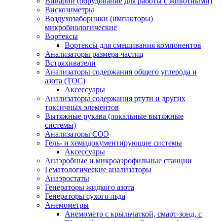
Виварий (обрудование для работы с животными)
Вискозиметры
Воздухозаборники (импакторы)
микробиологические
Вортексы
Вортексы для смешивания компонентов
Анализаторы размера частиц
Встряхиватели
Анализаторы содержания общего углерода и
азота (ТОС)
Аксессуары
Анализаторы содержания ртути и других
токсичных элементов
Вытяжные рукава (локальные вытяжные
системы)
Анализаторы СОЭ
Гель- и хемидокументирующие системы
Аксессуары
Анаэробные и микроаэрофильные станции
Гематологические анализаторы
Анаэростаты
Генераторы жидкого азота
Генераторы сухого льда
Анемометры
Анемометр с крыльчаткой, смарт-зонд, с