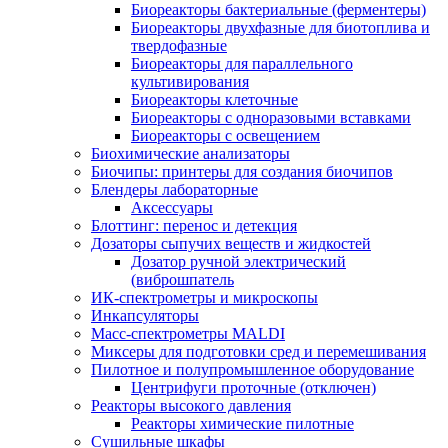
Биореакторы бактериальные (ферментеры)
Биореакторы двухфазные для биотоплива и
твердофазные
Биореакторы для параллельного
культивирования
Биореакторы клеточные
Биореакторы с одноразовыми вставками
Биореакторы с освещением
Биохимические анализаторы
Биочипы: принтеры для создания биочипов
Блендеры лабораторные
Аксессуары
Блоттинг: перенос и детекция
Дозаторы сыпучих веществ и жидкостей
Дозатор ручной электрический
(виброшпатель
ИК-спектрометры и микроскопы
Инкапсуляторы
Масс-спектрометры MALDI
Миксеры для подготовки сред и перемешивания
Пилотное и полупромышленное оборудование
Центрифуги проточные (отключен)
Реакторы высокого давления
Реакторы химические пилотные
Сушильные шкафы