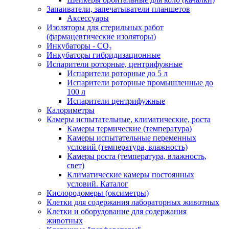
Запаиватели, запечатыватели планшетов
Аксессуары
Изоляторы для стерильных работ
(фармацевтические изоляторы)
Инкубаторы - CO₂
Инкубаторы гибридизационные
Испарители роторные, центрифужные
Испарители роторные до 5 л
Испарители роторные промышленные до
100 л
Испарители центрифужные
Калориметры
Камеры испытательные, климатические, роста
Камеры термические (температура)
Камеры испытательные переменных
условий (температура, влажность)
Камеры роста (температура, влажность,
свет)
Климатические камеры постоянных
условий. Каталог
Кислородомеры (оксиметры)
Клетки для содержания лабораторных животных
Клетки и оборудование для содержания
животных