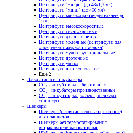
Центрифуги "микро" (до 48x1,5 мл)
Центрифуги "мини" (до 400 мл)
Центрифуги высокопроизводительные до
16 л
Центрифуги высокоскоростные
Центрифуги гематокритные
Центрифуги для планшетов
Центрифуги молочные (центрифуги для
определения жирности молока)
Центрифуги мультифункциональные
Центрифуги проточные
Центрифуги ультра
Центрифуги цитологические
Ещё 2
Лабораторные инкубаторы
СО₂ - инкубаторы лабораторные
СО₂ - инкубаторы производственные
СО₂ - инкубаторы: роллеры, шейкеры,
спиннеры
Шейкеры
Шейкеры (встряхиватели лабораторные)
для планшетов
Шейкеры без термостатирования,
встряхиватели лабораторные
Шейкеры орбитальные для колб (качалки)