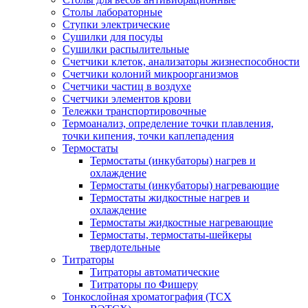
Столы лабораторные
Ступки электрические
Сушилки для посуды
Сушилки распылительные
Счетчики клеток, анализаторы жизнеспособности
Счетчики колоний микроорганизмов
Счетчики частиц в воздухе
Счетчики элементов крови
Тележки транспортировочные
Термоанализ, определение точки плавления,
точки кипения, точки каплепадения
Термостаты
Термостаты (инкубаторы) нагрев и
охлаждение
Термостаты (инкубаторы) нагревающие
Термостаты жидкостные нагрев и
охлаждение
Термостаты жидкостные нагревающие
Термостаты, термостаты-шейкеры
твердотельные
Титраторы
Титраторы автоматические
Титраторы по Фишеру
Тонкослойная хроматография (ТСХ