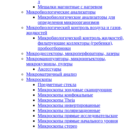
л
Мешалки магнитные с нагревом
Микробиологические анализаторы
Микробиологические анализаторы для
определения микроорганизмов
Микробиологический контроль воздуха и газов,
жидкостей
Микробиологический контроль жидкостей,
фильтрующие коллекторы (гребенки),
пробоотборники
Микродиссекторы, микроперфораторы, лазеры
Микроманипуляторы, микроинъекторы,
микрокузницы, пулеры
Аксессуары
Микроматричный анализ
Микроскопы
Предметные стекла
Микроскопы зондовые сканирующие
Микроскопы конфокальные
Микроскопы Theia
Микроскопы инвертированные
Микроскопы поляризационные
Микроскопы прямые исследовательские
Микроскопы прямые начального уровня
Микроскопы стерео