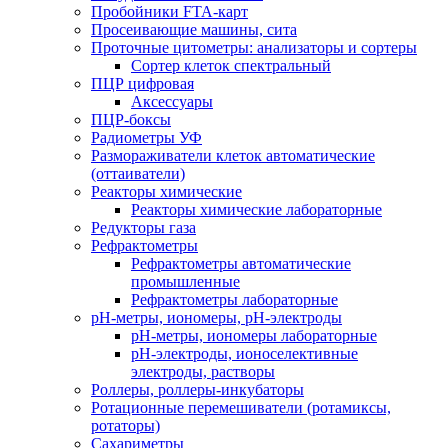
Пробойники FTA-карт
Просеивающие машины, сита
Проточные цитометры: анализаторы и сортеры
Сортер клеток спектральный
ПЦР цифровая
Аксессуары
ПЦР-боксы
Радиометры УФ
Размораживатели клеток автоматические
(оттаиватели)
Реакторы химические
Реакторы химические лабораторные
Редукторы газа
Рефрактометры
Рефрактометры автоматические
промышленные
Рефрактометры лабораторные
рН-метры, иономеры, рН-электроды
рН-метры, иономеры лабораторные
рН-электроды, ионоселективные
электроды, растворы
Роллеры, роллеры-инкубаторы
Ротационные перемешиватели (ротамиксы,
ротаторы)
Сахариметры