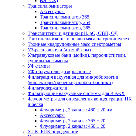
ВЭТСХ)
Трансиллюминаторы
Аксессуары
Трансиллюминатор 365
Трансиллюминатор, 254
Трансиллюминатор, 365
Трансмиттеры и датчики рН, рО, ОВП, ОД
Трихинеллоскопы и анализ мяса на трихинеллез
Тройные квадрупольные масс-спектрометры
УЗ-распылители (атомайзеры)
Ультразвуковые бани (мойки), пароочистители,
сушильные камеры
УФ-лампы
УФ-облучатели дозированные
Фильтрация вакуумная для микробиологии
(коллекторы/гребенки, пробоотборники)
Фильтродержатели
Фильтрующие вакуумные системы для ВЭЖХ
Флуориметры для определения концентрации НК
и белка
Флуориметр, 2 канала: 460 ± 20 нм
Аксессуары
Флуориметр, 2 канала: 365 ± 20
Флуориметр, 2 канала: 460 ± 20
ХПК, БПК определение