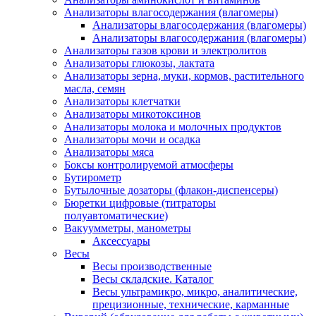
Анализаторы влагосодержания (влагомеры)
Анализаторы влагосодержания (влагомеры)
Анализаторы влагосодержания (влагомеры)
Анализаторы газов крови и электролитов
Анализаторы глюкозы, лактата
Анализаторы зерна, муки, кормов, растительного
масла, семян
Анализаторы клетчатки
Анализаторы микотоксинов
Анализаторы молока и молочных продуктов
Анализаторы мочи и осадка
Анализаторы мяса
Боксы контролируемой атмосферы
Бутирометр
Бутылочные дозаторы (флакон-диспенсеры)
Бюретки цифровые (титраторы
полуавтоматические)
Вакуумметры, манометры
Аксессуары
Весы
Весы производственные
Весы складские. Каталог
Весы ультрамикро, микро, аналитические,
прецизионные, технические, карманные