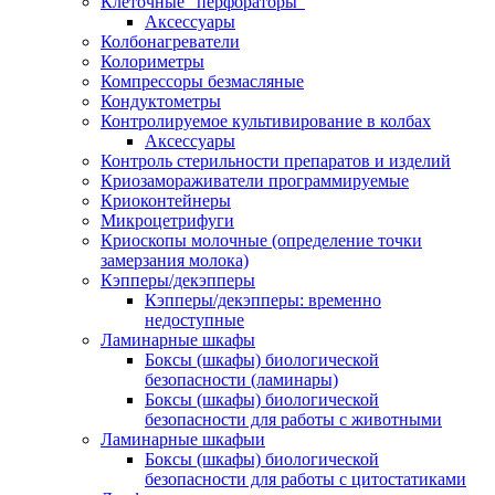
Клеточные "перфораторы"
Аксессуары
Колбонагреватели
Колориметры
Компрессоры безмасляные
Кондуктометры
Контролируемое культивирование в колбах
Аксессуары
Контроль стерильности препаратов и изделий
Криозамораживатели программируемые
Криоконтейнеры
Микроцетрифуги
Криоскопы молочные (определение точки
замерзания молока)
Кэпперы/декэпперы
Кэпперы/декэпперы: временно
недоступные
Ламинарные шкафы
Боксы (шкафы) биологической
безопасности (ламинары)
Боксы (шкафы) биологической
безопасности для работы с животными
Ламинарные шкафыи
Боксы (шкафы) биологической
безопасности для работы с цитостатиками