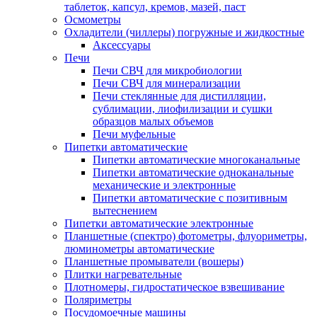
таблеток, капсул, кремов, мазей, паст
Осмометры
Охладители (чиллеры) погружные и жидкостные
Аксессуары
Печи
Печи СВЧ для микробиологии
Печи СВЧ для минерализации
Печи стеклянные для дистилляции,
сублимации, лиофилизации и сушки
образцов малых объемов
Печи муфельные
Пипетки автоматические
Пипетки автоматические многоканальные
Пипетки автоматические одноканальные
механические и электронные
Пипетки автоматические с позитивным
вытеснением
Пипетки автоматические электронные
Планшетные (спектро) фотометры, флуориметры,
люминометры автоматические
Планшетные промыватели (вошеры)
Плитки нагревательные
Плотномеры, гидростатическое взвешивание
Поляриметры
Посудомоечные машины