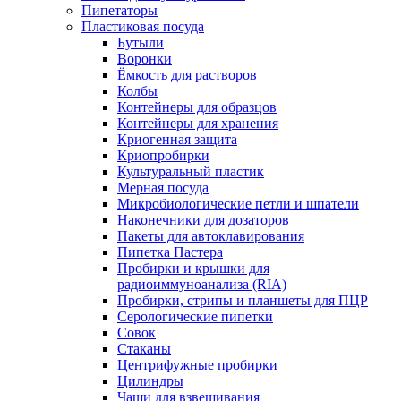
Пипетаторы
Пластиковая посуда
Бутыли
Воронки
Ёмкость для растворов
Колбы
Контейнеры для образцов
Контейнеры для хранения
Криогенная защита
Криопробирки
Культуральный пластик
Мерная посуда
Микробиологические петли и шпатели
Наконечники для дозаторов
Пакеты для автоклавирования
Пипетка Пастера
Пробирки и крышки для
радиоиммуноанализа (RIA)
Пробирки, стрипы и планшеты для ПЦР
Серологические пипетки
Совок
Стаканы
Центрифужные пробирки
Цилиндры
Чаши для взвешивания