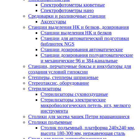
Спектрофотометры кюветные
Спектрофотометры нано
Средоварки и разливочные станции
Аксессуары
Станции выделения НК и белков, дозирования
Станции выделения НК и белков
Станции для автоматической подготовки
библиотек NGS
Станции дозирования автоматические
Станции дозирования полуавтоматические
и механические 96 и 384-канальные
Станции, перчаточные боксы и инкубаторы для
создания условий гипоксии
Степперы, степперы шприцевые
Стереотаксис, оборудование
Стерилизаторы
Стерилизаторы суховоздушные
Стерилизаторы электрические
микробиологических петель, игл, мелкого
инструмента
Столики для засева чашек Петри вращающиеся
Столики подъемные
Столик подъемный, платформа 240х240 мм,
высота 180-300 мм, нержавеющая сталь
Столы для весов антивибрационные