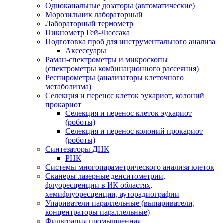
Одноканальные дозаторы (автоматические)
Морозильник лабораторный
Лабораторный термометр
Пикнометр Гей-Люссака
Подготовка проб для инструментального анализа
Аксессуары
Раман-спектрометры и микроскопы
(спектрометры комбинационного рассеяния)
Респирометры (анализаторы клеточного
метаболизма)
Селекция и перенос клеток эукариот, колоний
прокариот
Селекция и перенос клеток эукариот
(роботы)
Селекция и перенос колоний прокариот
(роботы)
Синтезаторы ДНК
РНК
Системы многопараметрического анализа клеток
Сканеры лазерные денситометрии,
флуоресценции в ИК областях,
хемифлуоресценции, ауторадиографии
Упариватели параллельные (выпариватели,
концентраторы параллельные)
Фильтрация промышленная