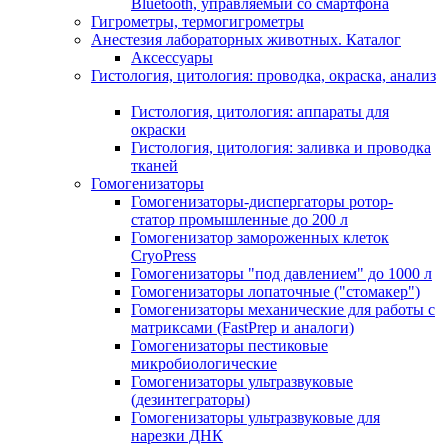
Bluetooth, управляемый со смартфона
Гигрометры, термогигрометры
Анестезия лабораторных животных. Каталог
Аксессуары
Гистология, цитология: проводка, окраска, анализ
Гистология, цитология: аппараты для
окраски
Гистология, цитология: заливка и проводка
тканей
Гомогенизаторы
Гомогенизаторы-диспергаторы ротор-
статор промышленные до 200 л
Гомогенизатор замороженных клеток
CryoPress
Гомогенизаторы "под давлением" до 1000 л
Гомогенизаторы лопаточные ("стомакер")
Гомогенизаторы механические для работы с
матриксами (FastPrep и аналоги)
Гомогенизаторы пестиковые
микробиологические
Гомогенизаторы ультразвуковые
(дезинтеграторы)
Гомогенизаторы ультразвуковые для
нарезки ДНК