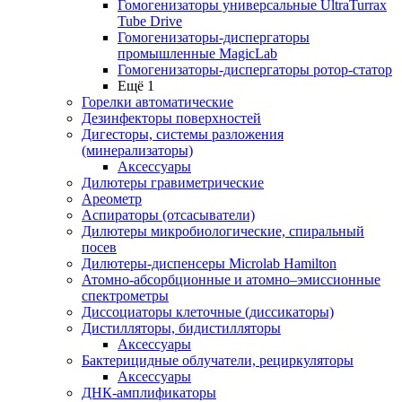
Гомогенизаторы универсальные UltraTurrax
Tube Drive
Гомогенизаторы-диспергаторы
промышленные MagicLab
Гомогенизаторы-диспергаторы ротор-статор
Ещё 1
Горелки автоматические
Дезинфекторы поверхностей
Дигесторы, системы разложения
(минерализаторы)
Аксессуары
Дилютеры гравиметрические
Ареометр
Аспираторы (отсасыватели)
Дилютеры микробиологические, спиральный
посев
Дилютеры-диспенсеры Microlab Hamilton
Атомно-абсорбционные и атомно–эмиссионные
спектрометры
Диссоциаторы клеточные (диссикаторы)
Дистилляторы, бидистилляторы
Аксессуары
Бактерицидные облучатели, рециркуляторы
Аксессуары
ДНК-амплификаторы