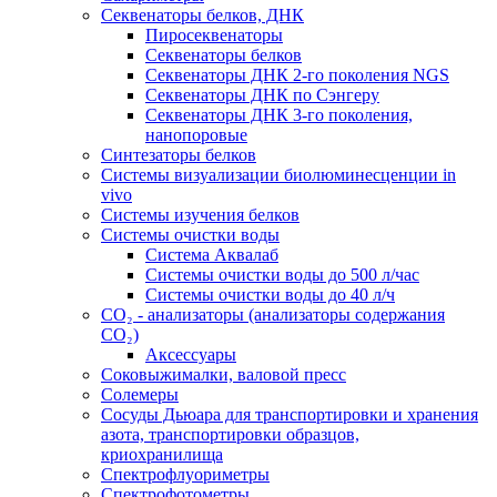
Секвенаторы белков, ДНК
Пиросеквенаторы
Секвенаторы белков
Секвенаторы ДНК 2-го поколения NGS
Секвенаторы ДНК по Сэнгеру
Секвенаторы ДНК 3-го поколения,
нанопоровые
Синтезаторы белков
Системы визуализации биолюминесценции in
vivo
Системы изучения белков
Системы очистки воды
Система Аквалаб
Системы очистки воды до 500 л/час
Системы очистки воды до 40 л/ч
СО₂ - анализаторы (анализаторы содержания
СО₂)
Аксессуары
Соковыжималки, валовой пресс
Солемеры
Сосуды Дьюара для транспортировки и хранения
азота, транспортировки образцов,
криохранилища
Спектрофлуориметры
Спектрофотометры