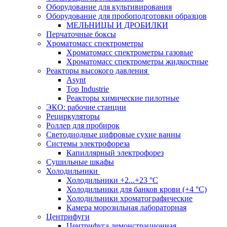
Оборудование для культивирования
Оборудование для пробоподготовки образцов
МЕЛЬНИЦЫ И ДРОБИЛКИ
Перчаточные боксы
Хроматомасс спектрометры
Хроматомасс спектрометры газовые
Хроматомасс спектрометры жидкостные
Реакторы высокого давления
Asynt
Top Industrie
Реакторы химические пилотные
ЭКО: рабочие станции
Рециркуляторы
Роллер для пробирок
Светодиодные цифровые сухие ванны
Системы электрофореза
Капиллярный электрофорез
Сушильные шкафы
Холодильники
Холодильники +2...+23 °С
Холодильники для банков крови (+4 °С)
Холодильники хроматографические
Камера морозильная лабораторная
Центрифуги
Центрифуга демонстрационная