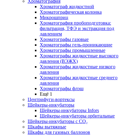
Хроматография
Хроматограф жидкостной
Хроматографическая колонка
Микрошприц
Хроматография пробоподготовка:
фильтрация, ТФЭ и экстракция под
давлением
Хроматографы газовые
Хроматографы гель-проникающие
Хроматографы промышленные
Хроматографы жидкостные высокого
давления (ВЭЖХ)
Хроматографы жидкостные низкого
давления
Хроматографы жидкостные среднего
давления
Хроматографы флэш
Ещё 1
Центрифуги-вортексы
Шейкеры-инкубаторы
Шейкеры-инкубаторы Infors
Шейкеры-инкубаторы орбитальные
Шейкеры-инкубаторы с CО₂
Шкафы вытяжные
Шкафы для газовых баллонов