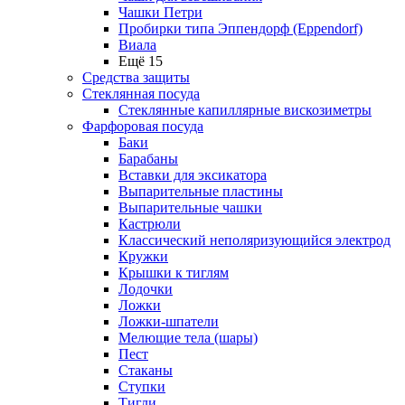
Чашки Петри
Пробирки типа Эппендорф (Eppendorf)
Виала
Ещё 15
Средства защиты
Стеклянная посуда
Стеклянные капиллярные вискозиметры
Фарфоровая посуда
Баки
Барабаны
Вставки для эксикатора
Выпарительные пластины
Выпарительные чашки
Кастрюли
Классический неполяризующийся электрод
Кружки
Крышки к тиглям
Лодочки
Ложки
Ложки-шпатели
Мелющие тела (шары)
Пест
Стаканы
Ступки
Тигли